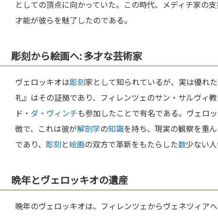
としての頂点に向かっていた。この時代、メディチ家の支
才能が彼らを魅了したのである。
彫刻から絵画へ: 多才な芸術家
ヴェロッキオは
彫刻
家として知られているが、実は優れた
礼』はその証拠であり、フィレンツェのサン・サルヴィ教
ド・
ダ・ヴィンチ
も参加したことで有名である。ヴェロッ
徴で、これは彼が
解剖学
の
知識
を持ち、現実の観察を重ん
であり、
彫刻
と
絵画
の双方で革新をもたらした
数
少ない人
晩年とヴェロッキオの遺産
晩年のヴェロッキオは、フィレンツェからヴェネツィアへ