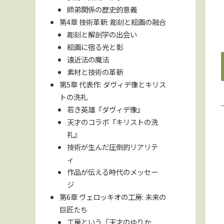
師弟関係の歴史的意義
第4章 技術革新: 彫刻と絵画の融合
彫刻と解剖学の出会い
絵画に宿る光と影
遠近法の魔法
素材と技術の革新
第5章 代表作: ダヴィデ像とキリス
トの洗礼
若き英雄『ダヴィデ像』
天才のコラボ『キリストの洗
礼』
技術が生んだ圧倒的リアリテ
ィ
作品が伝える時代のメッセー
ジ
第6章 ヴェロッキオの工房: 未来の
巨匠たち
工房という「天才のゆりか