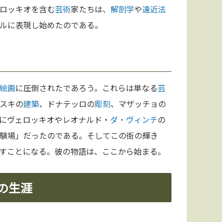
ロッキオを含む
芸術
家たちは、
解剖学
や
遠近法
ルに表現し始めたのである。
絵画
に圧倒されたであろう。これらは単なる
芸
スキの
建築
、ドナテッロの
彫刻
、マザッチョの
後にヴェロッキオやレオナルド・
ダ・ヴィンチ
の
験場」だったのである。そしてこの街の輝き
すことになる。彼の物語は、ここから始まる。
の生涯