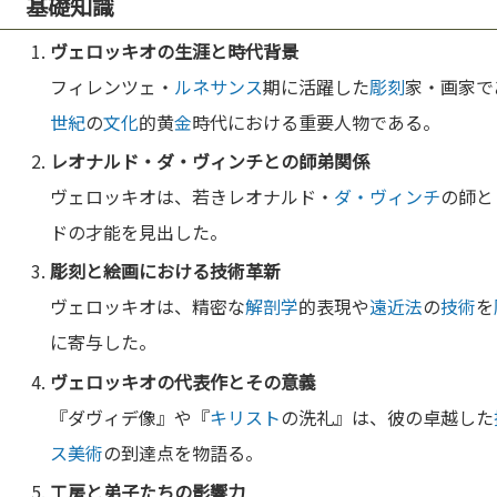
基礎知識
ヴェロッキオの生涯と時代背景
フィレンツェ・
ルネサンス
期に活躍した
彫刻
家・画家で
世紀
の
文化
的黄
金
時代における重要人物である。
レオナルド・
ダ・ヴィンチ
との師弟関係
ヴェロッキオは、若きレオナルド・
ダ・ヴィンチ
の師と
ドの才能を見出した。
彫刻
と
絵画
における
技術
革新
ヴェロッキオは、精密な
解剖学
的表現や
遠近法
の
技術
を
に寄与した。
ヴェロッキオの代表作とその意義
『ダヴィデ像』や『
キリスト
の洗礼』は、彼の卓越した
ス
美術
の到達点を物語る。
工房と弟子たちの影響力