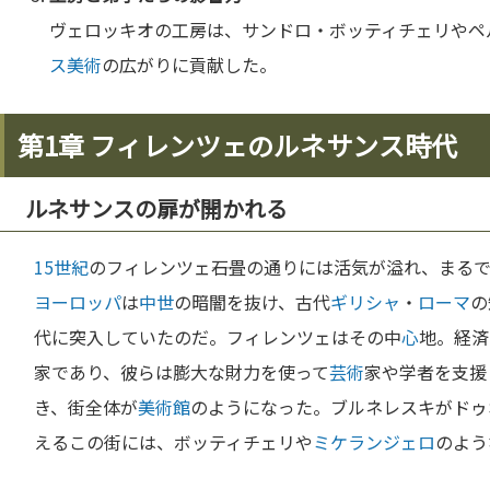
ヴェロッキオの工房は、サンドロ・ボッティチェリやペ
ス
美術
の広がりに貢献した。
第1章 フィレンツェのルネサンス時代
ルネサンスの扉が開かれる
15世紀
のフィレンツェ――石畳の通りには活気が溢れ、まる
ヨーロッパ
は
中世
の暗闇を抜け、古代
ギリシャ
・
ローマ
の
代に突入していたのだ。フィレンツェはその中
心
地。経済
家であり、彼らは膨大な財力を使って
芸術
家や学者を支援
き、街全体が
美術館
のようになった。ブルネレスキがドゥ
えるこの街には、ボッティチェリや
ミケランジェロ
のよう