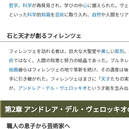
哲学
、
科学
が再発見され、学びの中
心
に据えられた。ヴェ
といった
科学
的
知識
を
芸術
に取り入れ、
自然
や人間をリア
石と天才が創るフィレンツェ
フィレンツェを訪れる者は、巨大な大聖堂や
美
しい
彫刻
、
術
ではなく、人間の知恵と努力の結晶であった。ブルネレ
絵画
――彼らはフィレンツェの地で革新を続け、その遺産は
手に引き継がれた。フィレンツェはまさに「
天才
たちの実
が、
アンドレア・デル・ヴェロッキオ
という才能を生み出
第2章 アンドレア・デル・ヴェロッキオ
職人の息子から芸術家へ