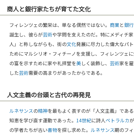
商人と銀行家たちが育てた文化
フィレンツェの繁栄は、単なる偶然ではない。
商業
と
銀行
誕生し、彼らが
芸術
や学問を支えたのだ。特にメディチ家
人」と称しながらも、街の
文化
発展に尽力した偉大なパト
ためにマルシリオ・フィチーノを支援し、フィレンツェに
の富を示すために家や礼拝堂を
美
しく装飾し、
芸術
家を雇
した
芸術
需要の高まりがあったからである。
人文主義の台頭と古代の再発見
ルネサンス
の
精神
を最もよく表すのが「人文主義」である
知恵を学び直す運動であった。
14世紀
に詩人
ペトラルカ
の学者たちが古い
書物
を探し求めた。
ルネサンス
期のフィ