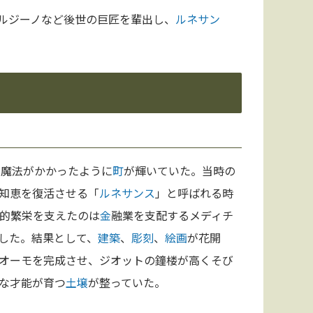
ルジーノなど後世の巨匠を輩出し、
ルネサン
で魔法がかかったように
町
が輝いていた。当時の
知恵を復活させる「
ルネサンス
」と呼ばれる時
的繁栄を支えたのは
金
融業を支配するメディチ
した。結果として、
建築
、
彫刻
、
絵画
が花開
オーモを完成させ、ジオットの鐘楼が高くそび
な才能が育つ
土壌
が整っていた。