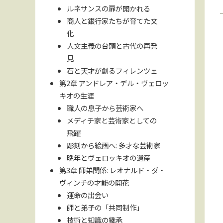
ルネサンスの扉が開かれる
商人と銀行家たちが育てた文
化
人文主義の台頭と古代の再発
見
石と天才が創るフィレンツェ
第2章 アンドレア・デル・ヴェロッ
キオの生涯
職人の息子から芸術家へ
メディチ家と芸術家としての
飛躍
彫刻から絵画へ: 多才な芸術家
晩年とヴェロッキオの遺産
第3章 師弟関係: レオナルド・ダ・
ヴィンチの才能の開花
運命の出会い
師と弟子の「共同制作」
技術と知識の継承