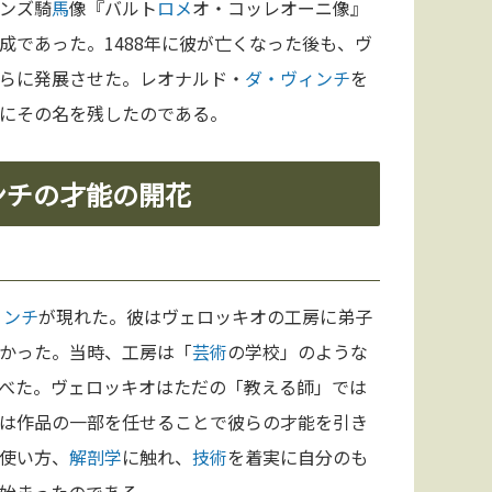
ンズ騎
馬
像『バルト
ロメ
オ・コッレオーニ像』
成であった。1488年に彼が亡くなった後も、ヴ
らに発展させた。レオナルド・
ダ・ヴィンチ
を
にその名を残したのである。
ィンチの才能の開花
ィンチ
が現れた。彼はヴェロッキオの工房に弟子
かった。当時、工房は「
芸術
の学校」のような
べた。ヴェロッキオはただの「教える師」では
は作品の一部を任せることで彼らの才能を引き
使い方、
解剖学
に触れ、
技術
を着実に自分のも