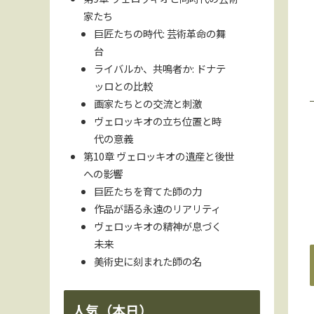
家たち
巨匠たちの時代: 芸術革命の舞
台
ライバルか、共鳴者か: ドナテ
ッロとの比較
画家たちとの交流と刺激
ヴェロッキオの立ち位置と時
代の意義
第10章 ヴェロッキオの遺産と後世
への影響
巨匠たちを育てた師の力
作品が語る永遠のリアリティ
ヴェロッキオの精神が息づく
未来
美術史に刻まれた師の名
人気（本日）