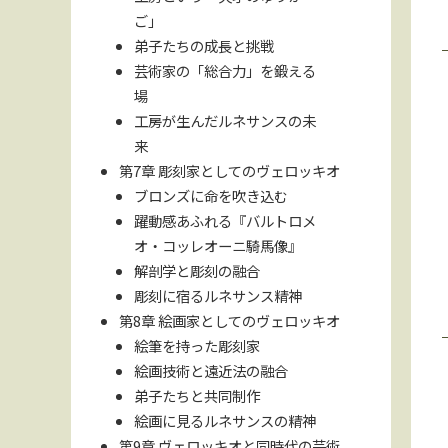
ご」
弟子たちの成長と挑戦
芸術家の「総合力」を鍛える
場
工房が生んだルネサンスの未
来
第7章 彫刻家としてのヴェロッキオ
ブロンズに命を吹き込む
躍動感あふれる『バルトロメ
オ・コッレオーニ騎馬像』
解剖学と彫刻の融合
彫刻に宿るルネサンス精神
第8章 絵画家としてのヴェロッキオ
絵筆を持った彫刻家
絵画技術と遠近法の融合
弟子たちと共同制作
絵画に見るルネサンスの精神
第9章 ヴェロッキオと同時代の芸術