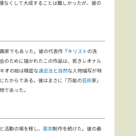
援なくして大成することは難しかったが、彼の
画家でもあった。彼の代表作『
キリスト
の洗
会のために描かれたこの作品は、若きレオナル
キオの絵は精密な
遠近法
と
自然
な人物描写が特
じたからである。彼はまさに「万能の
芸術
家」
物であった。
と活動の場を移し、
彫刻
制作を続けた。彼の最