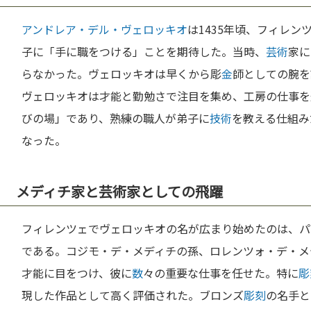
アンドレア・デル・ヴェロッキオ
は1435年頃、フィレ
子に「手に職をつける」ことを期待した。当時、
芸術
家に
らなかった。ヴェロッキオは早くから彫
金
師としての腕を
ヴェロッキオは才能と勤勉さで注目を集め、工房の仕事を
びの場」であり、熟練の職人が弟子に
技術
を教える仕組み
なった。
メディチ家と芸術家としての飛躍
フィレンツェでヴェロッキオの名が広まり始めたのは、パ
である。コジモ・デ・メディチの孫、ロレンツォ・デ・メ
才能に目をつけ、彼に
数
々の重要な仕事を任せた。特に
彫
現した作品として高く評価された。ブロンズ
彫刻
の名手と