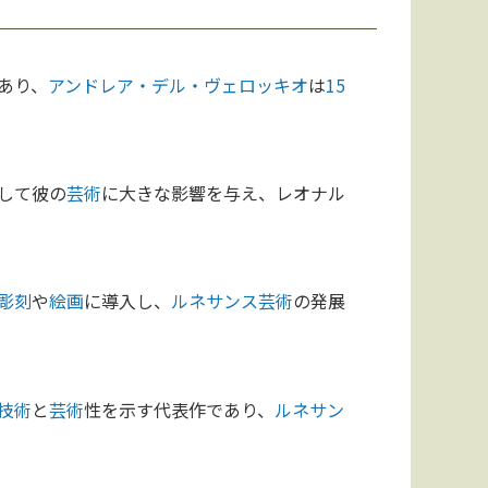
あり、
アンドレア・デル・ヴェロッキオ
は
15
して彼の
芸術
に大きな影響を与え、レオナル
彫刻
や
絵画
に導入し、
ルネサンス
芸術
の発展
技術
と
芸術
性を示す代表作であり、
ルネサン