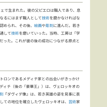
ンツェで生まれた。彼の父ピエロは職人であり、息
なるにはまず職人として
技術
を磨かなければな
認められ、その後、
絵画
や
彫刻
に進んだ。若き
通して
技術
を磨いていった。当時、工房は「学
だった。これが彼の後の成功につながる原点と
トロンであるメディチ家との出会いがきっかけ
ディチ（後の「豪華王」）は、ヴェロッキオの
刻
『ダヴィデ像』は、若き英雄の姿を見事に表
しての地位を確立したヴェロッキオは、
芸術
家