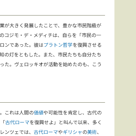
業が大きく発展したことで、豊かな市民階級が
のコジモ・デ・メディチは、自らを「市民の一
ロンであった。彼は
プラトン
哲学
を復興させる
知の灯をともした。また、市民たちも自分たち
った。ヴェロッキオが活動を始めたのも、こう
。これは人間の
価値
や可能性を肯定し、古代の
が「
古代ローマ
を復興せよ」と叫んで以来、多く
レンツェでは、
古代ローマ
や
ギリシャ
の
美術
、