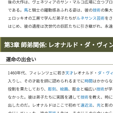
後の大作は、ヴェネツィアのサン・マルコ広場に立つブロ
である。
馬
と騎士の躍動感あふれる姿は、彼の
技術
の集大
ェロッキオの工房で学んだ弟子たちが
ルネサンス
芸術
をさ
はじめ、彼の遺産は次世代の巨匠たちに引き継がれ、永遠
第3章 師弟関係: レオナルド・ダ・ヴ
運命の出会い
1460年代、フィレンツェに若き
天才
レオナルド・
ダ・ヴ
入りし、その才能を師に認められるまでに
時間
はかからな
役割を果たしており、
彫刻
、
絵画
、彫
金
と幅広い
技術
が学
なかった。彼は弟子たちに実践を通して
技術
を教え、時に
出したのだ。レオナルドはここで初めて
遠近法
、
光
と影の