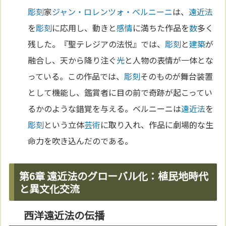
彫刻
家
ジャン・ロレンツォ・ベルニーニ
は、
遠近法
を
彫刻
に応用し、動きと
感情
に満ちた作品を
数
多く
残した。『聖テレジアの法悦』では、
彫刻
と
建築
が
融合し、天から降り注ぐ
光
と人物の表情が一体とな
っている。この作品では、
彫刻
そのものが舞台装置
として機能し、鑑賞者に目の前で奇跡が起こってい
るかのような錯覚を与える。ベルニーニは
遠近法
を
彫刻
という立体
芸術
に取り入れ、作品に劇場的な生
命力を吹き込んだのである。
第6章 遠近法のグローバル化：植民地時代
と異文化交流
西洋遠近法の伝播