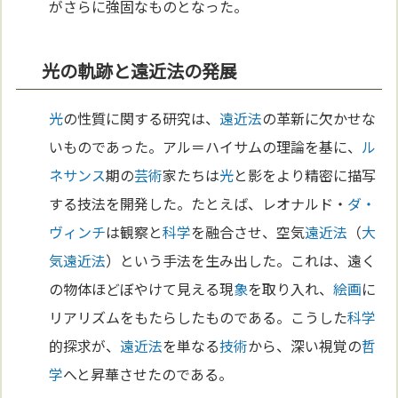
がさらに強固なものとなった。
光の軌跡と遠近法の発展
光
の性質に関する研究は、
遠近法
の革新に欠かせな
いものであった。アル＝ハイサムの理論を基に、
ル
ネサンス
期の
芸術
家たちは
光
と影をより精密に描写
する技法を開発した。たとえば、レオナルド・
ダ・
ヴィンチ
は観察と
科学
を融合させ、空気
遠近法
（
大
気
遠近法
）という手法を生み出した。これは、遠く
の物体ほどぼやけて見える現
象
を取り入れ、
絵画
に
リアリズムをもたらしたものである。こうした
科学
的探求が、
遠近法
を単なる
技術
から、深い視覚の
哲
学
へと昇華させたのである。