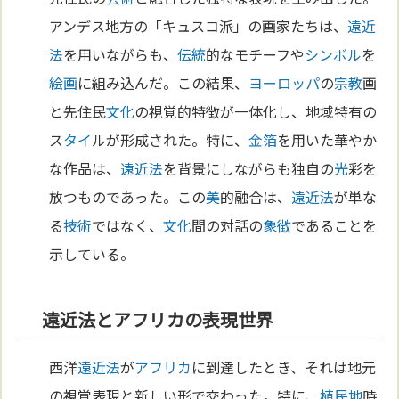
アンデス地方の「キュスコ派」の画家たちは、
遠近
法
を用いながらも、
伝統
的なモチーフや
シンボル
を
絵画
に組み込んだ。この結果、
ヨーロッパ
の
宗教
画
と先住民
文化
の視覚的特徴が一体化し、地域特有の
ス
タイ
ルが形成された。特に、
金箔
を用いた華やか
な作品は、
遠近法
を背景にしながらも独自の
光
彩を
放つものであった。この
美
的融合は、
遠近法
が単な
る
技術
ではなく、
文化
間の対話の
象徴
であることを
示している。
遠近法とアフリカの表現世界
西洋
遠近法
が
アフリカ
に到達したとき、それは地元
の視覚表現と新しい形で交わった。特に、
植民地
時