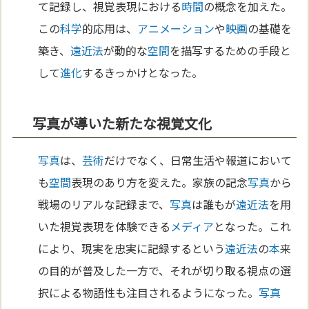
て記録し、視覚表現における
時間
の概念を加えた。
この
科学
的応用は、
アニメーション
や
映画
の基礎を
築き、
遠近法
が動的な
空間
を描写するための手段と
して
進化
するきっかけとなった。
写真が導いた新たな視覚文化
写真
は、
芸術
だけでなく、日常生活や報道において
も
空間
表現のあり方を変えた。家族の記念
写真
から
戦場のリアルな記録まで、
写真
は誰もが
遠近法
を用
いた視覚表現を体験できる
メディア
となった。これ
により、現実を忠実に記録するという
遠近法
の
本
来
の目的が普及した一方で、それが切り取る視点の選
択による物語性も注目されるようになった。
写真