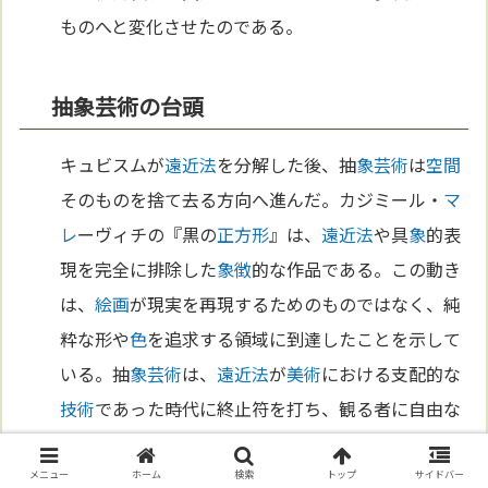
ものへと変化させたのである。
抽象芸術の台頭
キュビスムが
遠近法
を分解した後、抽
象
芸術
は
空間
そのものを捨て去る方向へ進んだ。カジミール・
マ
レ
ーヴィチの『黒の
正方形
』は、
遠近法
や具
象
的表
現を完全に排除した
象徴
的な作品である。この動き
は、
絵画
が現実を再現するためのものではなく、純
粋な形や
色
を追求する領域に到達したことを示して
いる。抽
象
芸術
は、
遠近法
が
美術
における支配的な
技術
であった時代に終止符を打ち、観る者に自由な
解釈を求める新しい体験を提供した。
メニュー
ホーム
検索
トップ
サイドバー