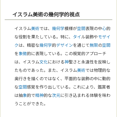
イスラム美術の幾何学的視点
イスラム
美術
では、
幾何学
模様が
空間
表現の中
心
的
な役割を果たしている。特に、
タイ
ル装飾や
モザイ
ク
は、精密な
幾何学
的
デザイン
を通じて
無限
の
空間
を
象徴
的に表現している。この視覚的アプローチ
は、イスラム
文化
における
神
聖さと永遠性を反映し
たものであった。また、イスラム
美術
では物理的な
奥行きを描くのではなく、平面的な装飾の中に動的
な
空間
感覚を作り出している。これにより、鑑賞者
は抽
象
的で
精神
的な
次元
に引き込まれる体験を味わ
うことができた。