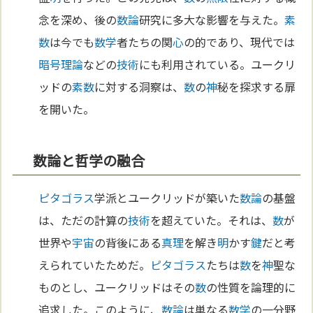
念を深め、後の
数論
研究に多大な影響を与えた。
素
数
は今でも
数学
者たちの関
心
の的であり、現代では
暗号理論
などの
技術
にも利用されている。ユークリ
ッドの
素数
に対する洞察は、
数
の
神
秘を探求する扉
を開いた。
数論と哲学の融合
ピタゴラス
学派とユークリッドが築いた
数論
の基盤
は、ただの計算の
技術
を超えていた。それは、
数
が
世界や
宇宙
の背後にある
真理
を解き
明
かす
鍵
だと考
えられていたためだ。
ピタゴラス
たちは
数
を
神
聖な
ものとし、ユークリッドはその
数
の性質を論理的に
追求した。このように、
数論
は単なる
数学
の一分野