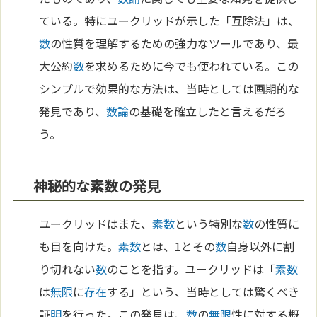
ている。特にユークリッドが示した「互除法」は、
数
の性質を理解するための強力なツールであり、最
大公約
数
を求めるために今でも使われている。この
シンプルで効果的な方法は、当時としては画期的な
発見であり、
数論
の基礎を確立したと言えるだろ
う。
神秘的な素数の発見
ユークリッドはまた、
素数
という特別な
数
の性質に
も目を向けた。
素数
とは、1とその
数
自身以外に割
り切れない
数
のことを指す。ユークリッドは「
素数
は
無限
に
存在
する」という、当時としては驚くべき
証
明
を行った。この発見は、
数
の
無限
性に対する概