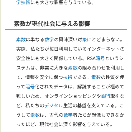
学
技術
にも大きな影響を与えている。
素数が現代社会に与える影響
素数
は単なる
数学
の興味深い対
象
にとどまらない。
実際、私たちが毎日利用しているインターネットの
安全性にも大きく関係している。RSA
暗号
というシ
ステムは、非常に大きな
素数
の組み合わせを利用し
て、情報を安全に保つ
技術
である。
素数
の性質を使
って
暗号
化されたデータは、解読することが極めて
難しいため、オンラインショッピングや
銀行
取引な
ど、私たちの
デジタル
生活の基盤を支えている。こ
うして
素数
は、古代の
数学
者たちが想像もできなか
ったほど、現代社会に深く影響を与えている。