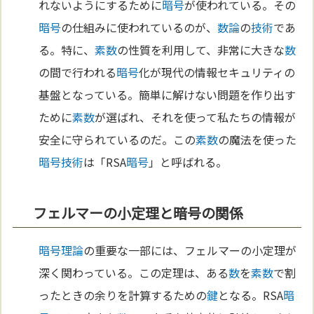
れないようにするために
暗号
が使われている。その
暗号
の仕組みに使われているのが、
数論
の
技術
であ
る。特に、
素数
の性質を利用して、非常に大きな
数
の間で行われる
暗号
化が現代の情報セキュリティの
基盤となっている。簡単に解けない問題を作り出す
ために
素数
が選ばれ、それを使って私たちの情報が
安全に守られているのだ。この
素数
の魔法を使った
暗号
技術
は「RSA
暗号
」と呼ばれる。
フェルマーの小定理と暗号の関係
暗号理論
の重要な一部には、フェルマーの小定理が
深く関わっている。この定理は、ある
数
を
素数
で割
ったときの余りを計算するための
鍵
となる。RSA
暗