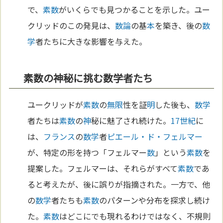
で、
素数
がいくらでも見つかることを示した。ユー
クリッドのこの発見は、
数論
の基
本
を築き、後の
数
学
者たちに大きな影響を与えた。
素数の神秘に挑む数学者たち
ユークリッドが
素数
の
無限
性を証
明
した後も、
数学
者たちは
素数
の
神
秘に魅了され続けた。
17世紀
に
は、
フランス
の
数学
者
ピエール・ド・フェルマー
が、特定の形を持つ「フェルマー
数
」という
素数
を
提案した。フェルマーは、それらがすべて
素数
であ
ると考えたが、後に誤りが指摘された。一方で、他
の
数学
者たちも
素数
のパターンや分布を探求し続け
た。
素数
はどこにでも現れるわけではなく、不規則