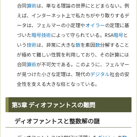
合同
算術
は、単なる理論の世界にとどまらない。例
えば、インターネット上で私たちがやり取りするデ
ータは、フェルマーの小定理や
オイラー
の定理に基
づいた
暗号
技術
によって守られている。RSA
暗号
と
いう
技術
は、非常に大きな
数
を素因
数
分解すること
が極めて難しい性質を利用しており、その計算には
合同
算術
が不可欠である。このように、フェルマー
が見つけた小さな定理は、現代の
デジタル
社会の安
全性を支える大きな柱となっている。
第5章 ディオファントスの難問
ディオファントスと整数解の謎