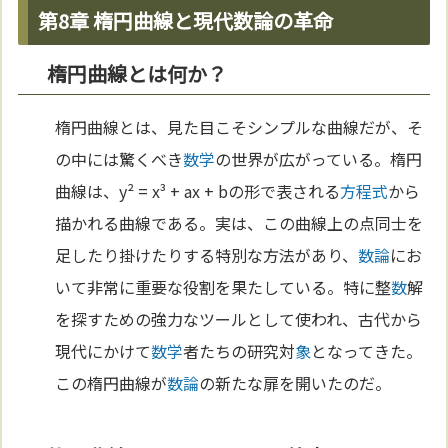
第8章 楕円曲線と現代数論の革命
楕円曲線とは何か？
楕円曲線とは、見た目こそシンプルな曲線だが、そ
の中には驚くべき
数学
の世界が広がっている。楕円
曲線は、y² = x³ + ax + bの形で表される
方程式
から
描かれる曲線である。実は、この曲線上の点同士を
足したり掛けたりする特別な方法があり、
数論
にお
いて非常に重要な役割を果たしている。特に整
数
解
を探すための強力なツールとして使われ、古代から
現代にかけて
数学
者たちの研究対
象
となってきた。
この楕円曲線が
数論
の新たな扉を開いたのだ。