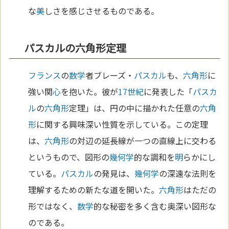
な
美
しさを感じさせるものである。
パスカルの六角形定理
フランス
の
数学
者ブレーズ・
パスカル
も、
六角形
に
強い関
心
を抱いた。彼が
17世紀
に発表した「
パスカ
ル
の
六角形
定理」は、円の中に描かれた任意の
六角
形
に関する興味深い性質を示している。この定理
は、
六角形
の対辺の延長線が一つの直線上に交わる
というもので、図形の
幾何学
的な調和を
明
らかにし
ている。
パスカル
の発見は、
幾何学
の深遠な法則を
理解するための新たな道を開いた。
六角形
はただの
形ではなく、
数学
的な秘密を多く含む奥深い図形な
のである。