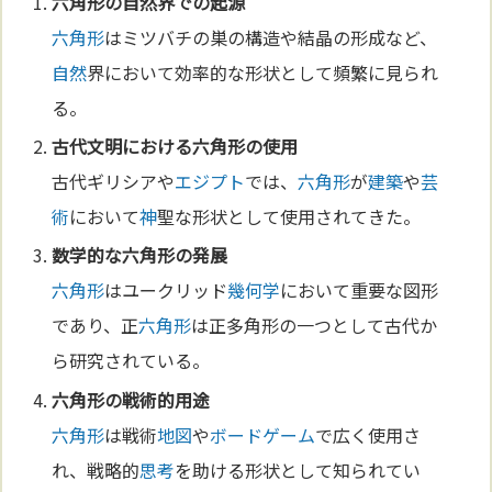
六角形
の
自然
界での起源
六角形
はミツバチの巣の構造や結晶の形成など、
自然
界において効率的な形状として頻繁に見られ
る。
古代文
明
における
六角形
の使用
古代ギリシアや
エジプト
では、
六角形
が
建築
や
芸
術
において
神
聖な形状として使用されてきた。
数学
的な
六角形
の発展
六角形
はユークリッド
幾何学
において重要な図形
であり、正
六角形
は正多角形の一つとして古代か
ら研究されている。
六角形
の戦術的用途
六角形
は戦術
地図
や
ボードゲーム
で広く使用さ
れ、戦略的
思考
を助ける形状として知られてい