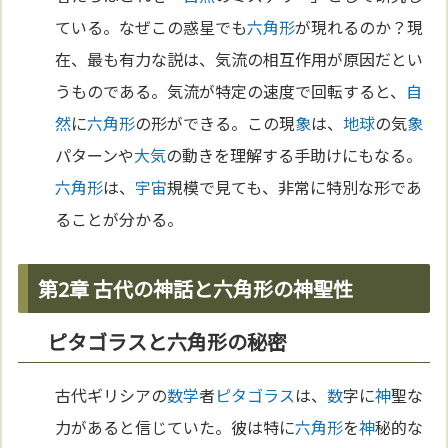
ている。なぜこの惑星でも
六角形
が現れるのか？現
在、最も有力な説は、気流の相互作用が原因だとい
うものである。気流が特定の速度で回転すると、
自
然
に
六角形
の形ができる。この現
象
は、
地球
の気
象
パターンや
大気
の動きを理解する手助けにもなる。
六角形
は、
宇宙
規模で見ても、非常に特別な形であ
ることが分かる。
第2章 古代の神話と六角形の神聖性
ピタゴラスと六角形の秘密
古代ギリシアの
数学
者
ピタゴラス
は、
数
字に
神
聖な
力があると信じていた。彼は特に
六角形
を
神
秘的な