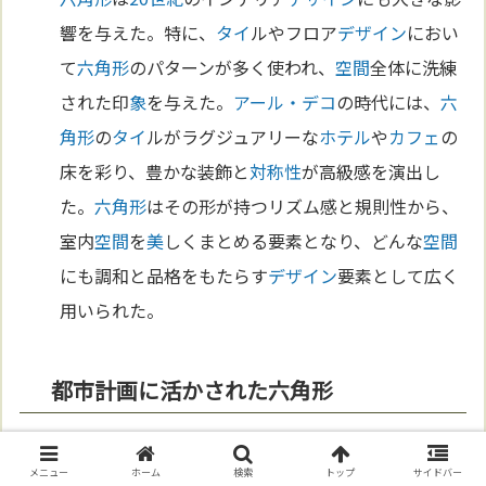
響を与えた。特に、
タイ
ルやフロア
デザイン
におい
て
六角形
のパターンが多く使われ、
空間
全体に洗練
された印
象
を与えた。
アール・デコ
の時代には、
六
角形
の
タイ
ルがラグジュアリーな
ホテル
や
カフェ
の
床を彩り、豊かな装飾と
対称性
が高級感を演出し
た。
六角形
はその形が持つリズム感と規則性から、
室内
空間
を
美
しくまとめる要素となり、どんな
空間
にも調和と品格をもたらす
デザイン
要素として広く
用いられた。
都市計画に活かされた六角形
都市計画
においても
六角形
が採用された興味深い例
メニュー
ホーム
検索
トップ
サイドバー
がある。
ブラジル
の首都
ブラジリア
は、その設計に