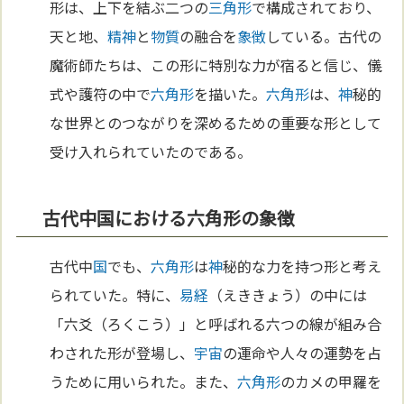
形は、上下を結ぶ二つの
三角形
で構成されており、
天と地、
精神
と
物質
の融合を
象徴
している。古代の
魔術師たちは、この形に特別な力が宿ると信じ、儀
式や護符の中で
六角形
を描いた。
六角形
は、
神
秘的
な世界とのつながりを深めるための重要な形として
受け入れられていたのである。
古代中国における六角形の象徴
古代中
国
でも、
六角形
は
神
秘的な力を持つ形と考え
られていた。特に、
易経
（えききょう）の中には
「六爻（ろくこう）」と呼ばれる六つの線が組み合
わされた形が登場し、
宇宙
の運命や人々の運勢を占
うために用いられた。また、
六角形
のカメの甲羅を