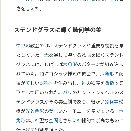
さを与えた。
ステンドグラスに輝く幾何学の美
中世
の教会では、ステンドグラスが重要な役割を果
たしていた。
光
を通して聖なる物語を描くステンド
グラスには、しばしば
六角形
のパターンが組み込ま
れていた。特にゴシック様式の教会で、
六角形
の配
置が
美
しい
対称性
を生み出し、
神
の秩序を
象徴
する
形として用いられた。
パリ
のサント・シャペルのス
テンドグラスがその典型例であり、細かい
幾何学
模
様が
光
と
色
彩の
美
しいハーモニーを奏でている。
六
角形
は、
神
聖な
空間
をさらに
神
秘的で崇高なものに
仕上げる役割を担った。