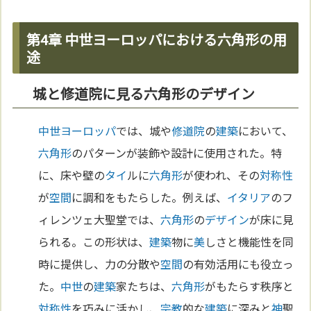
第4章 中世ヨーロッパにおける六角形の用
途
城と修道院に見る六角形のデザイン
中世
ヨーロッパ
では、城や
修道院
の
建築
において、
六角形
のパターンが装飾や設計に使用された。特
に、床や壁の
タイ
ルに
六角形
が使われ、その
対称性
が
空間
に調和をもたらした。例えば、
イタリア
のフ
ィレンツェ大聖堂では、
六角形
の
デザイン
が床に見
られる。この形状は、
建築
物に
美
しさと機能性を同
時に提供し、力の分散や
空間
の有効活用にも役立っ
た。
中世
の
建築
家たちは、
六角形
がもたらす秩序と
対称性
を巧みに活かし、
宗教
的な
建築
に深みと
神
聖