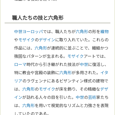
職人たちの技と六角形
中世
ヨーロッパ
では、職人たちが
六角形
の形を
織物
や
モザイク
の
デザイン
に取り入れていた。これらの
作品には、
六角形
が連続的に並ぶことで、繊細かつ
強固なパターンが生まれる。
モザイク
アートでは、
ローマ
時代から引き継がれた技法が
中世
に復活し、
特に教会や宮殿の装飾に
六角形
が多用された。
イタ
リア
のラヴェンナにあるビザンティン様式の建物で
は、
六角形
の
モザイク
が床を飾り、その精緻な
デザ
イン
が訪れる人々の目を引いた。
中世
の
芸術
家たち
は、
六角形
を用いて視覚的なリズムと力強さを表現
していたのである。