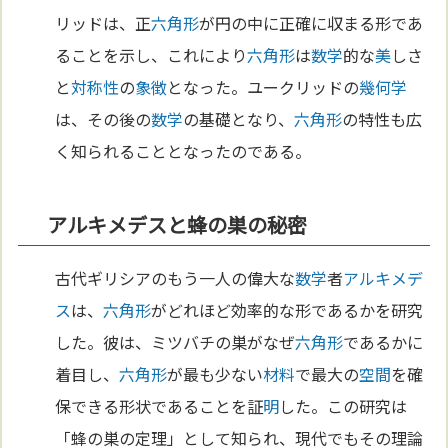
リッドは、正
六角形
が円の中に正確に収まる形であ
ることを示し、これにより
六角形
は
数学
的な
美
しさ
と
対称性
の
象徴
となった。ユークリッドの
幾何学
は、その後の
数学
の基礎となり、
六角形
の特性も広
く知られることとなったのである。
アルキメデスと蜂の巣の秘密
古代ギリシアのもう一人の偉大な
数学
者
アルキメデ
ス
は、
六角形
がどれほど効率的な形であるかを研究
した。彼は、ミツバチの巣がなぜ
六角形
であるかに
着目し、
六角形
が最も少ない
材料
で最大の
空間
を確
保できる形状であることを証
明
した。この研究は
「蜂の巣の定理」として知られ、現代でもその理論