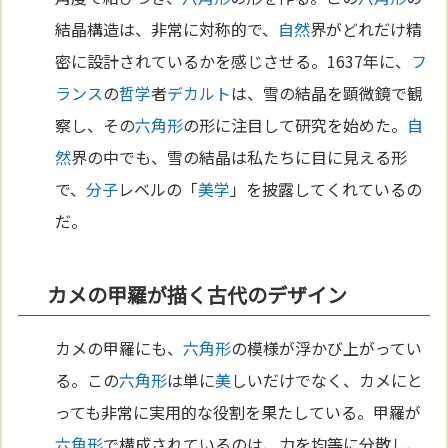
結晶構造は、非常に対称的で、
自然
界がどれだけ精
密に設計されているかを感じさせる。1637年に、
フ
ランス
の
哲学
者
デカルト
は、雪の結晶を顕微鏡で観
察し、その
六角形
の形に注目して研究を始めた。
自
然
界の中でも、雪の結晶は私たちに目に見える形
で、
分子
レベルの「
美学
」を披露してくれているの
だ。
カメの甲羅が描く古代のデザイン
カメの甲羅にも、
六角形
の模様が浮かび上がってい
る。この
六角形
は単に
美
しいだけでなく、カメにと
っても非常に実用的な役割を果たしている。甲羅が
六角形
で構成されているのは、力を均等に分散し、