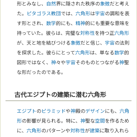
形とみなし、
自然
界に隠された秩序の
象徴
だと考え
た。
ピタゴラス教団
では、
六角形
は
宇宙
の調和を表
す形とされ、
数学
的にも、
精神
的にも重要な意味を
持っていた。彼らは、完璧な
対称性
を持つ正
六角形
が、天と地を結びつける
象徴
だと信じ、
宇宙
の法則
を探求した。彼らにとって
六角形
は、単なる
数学
的
図形ではなく、
神
々や
宇宙
そのものとつながる
神
聖
な形だったのである。
古代エジプトの建築に潜む六角形
エジプト
の
ピラミッド
や
神
殿の
デザイン
にも、
六角
形
の影響が見られる。特に、
神
聖な
空間
を作るため
に、
六角形
のパターンや
対称性
が
建築
に取り入れら