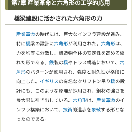
第7章 産業革命と六角形の工学的応用
橋梁建設に活かされた六角形の力
産業革命
の時代には、巨大なインフラ建設が進み、
特に
橋
梁の設計に
六角形
が利用された。
六角形
は、
力を均等に分散し、構造物全体の安定性を高める優
れた形である。
鉄
製の
橋
やトラス構造において、
六
角形
のパターンが使用され、強度と耐久性が格段に
向上した。
イギリス
の有名なクリフトン吊り
橋
の設
計にも、このような原理が採用され、鋼材の強さを
最大限に引き出している。
六角形
は、
産業革命
のイ
ンフラ構築において、
技術
的進歩を
象徴
する形とな
ったのである。