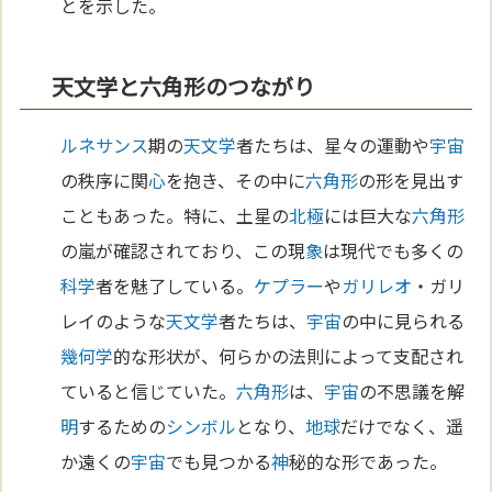
とを示した。
天文学と六角形のつながり
ルネサンス
期の
天文学
者たちは、星々の運動や
宇宙
の秩序に関
心
を抱き、その中に
六角形
の形を見出す
こともあった。特に、土星の
北極
には巨大な
六角形
の嵐が確認されており、この現
象
は現代でも多くの
科学
者を魅了している。
ケプラー
や
ガリレオ
・ガリ
レイのような
天文学
者たちは、
宇宙
の中に見られる
幾何学
的な形状が、何らかの法則によって支配され
ていると信じていた。
六角形
は、
宇宙
の不思議を解
明
するための
シンボル
となり、
地球
だけでなく、遥
か遠くの
宇宙
でも見つかる
神
秘的な形であった。