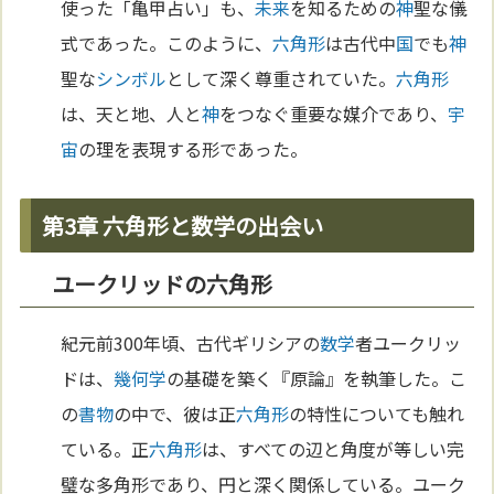
使った「亀甲占い」も、
未来
を知るための
神
聖な儀
式であった。このように、
六角形
は古代中
国
でも
神
聖な
シンボル
として深く尊重されていた。
六角形
は、天と地、人と
神
をつなぐ重要な媒介であり、
宇
宙
の理を表現する形であった。
第3章 六角形と数学の出会い
ユークリッドの六角形
紀元前300年頃、古代ギリシアの
数学
者ユークリッ
ドは、
幾何学
の基礎を築く『原論』を執筆した。こ
の
書物
の中で、彼は正
六角形
の特性についても触れ
ている。正
六角形
は、すべての辺と角度が等しい完
璧な多角形であり、円と深く関係している。ユーク