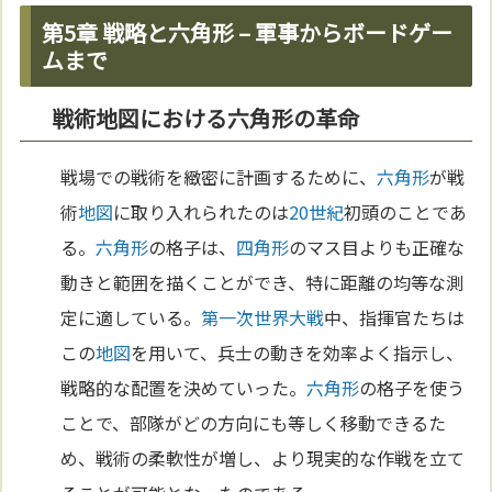
第5章 戦略と六角形 – 軍事からボードゲー
ムまで
戦術地図における六角形の革命
戦場での戦術を緻密に計画するために、
六角形
が戦
術
地図
に取り入れられたのは
20世紀
初頭のことであ
る。
六角形
の格子は、
四角形
のマス目よりも正確な
動きと範囲を描くことができ、特に距離の均等な測
定に適している。
第一次世界大戦
中、指揮官たちは
この
地図
を用いて、兵士の動きを効率よく指示し、
戦略的な配置を決めていった。
六角形
の格子を使う
ことで、部隊がどの方向にも等しく移動できるた
め、戦術の柔軟性が増し、より現実的な作戦を立て