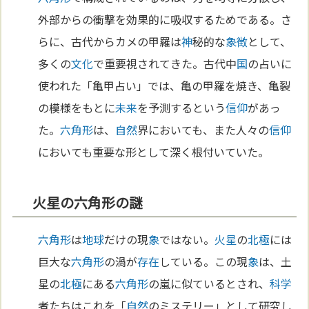
外部からの衝撃を効果的に吸収するためである。さ
らに、古代からカメの甲羅は
神
秘的な
象徴
として、
多くの
文化
で重要視されてきた。古代中
国
の占いに
使われた「亀甲占い」では、亀の甲羅を焼き、亀裂
の模様をもとに
未来
を予測するという
信仰
があっ
た。
六角形
は、
自然
界においても、また人々の
信仰
においても重要な形として深く根付いていた。
火星の六角形の謎
六角形
は
地球
だけの現
象
ではない。
火星
の
北極
には
巨大な
六角形
の渦が
存在
している。この現
象
は、土
星の
北極
にある
六角形
の嵐に似ているとされ、
科学
者たちはこれを「
自然
のミステリー」として研究し