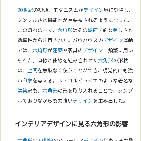
20世紀
の初頭、モダニズムが
デザイン
界に登場し、
シンプルさと機能性が重要視されるようになった。
この流れの中で、
六角形
はその
幾何学
的な
美
しさと
効率性から注目された。バウハウスの
デザイン
運動
では、
六角形
が
建築
や家具の
デザイン
に頻繁に用い
られた。直線と曲線を組み合わせた
六角形
の形状
は、
空間
を無駄なく使うことができ、視覚的にも強
い印
象
を与える。ル・コルビュジエのような著名な
建築
家も、
六角形
の形を取り入れることで、シンプ
ルでありながらも力強い
デザイン
を生み出した。
インテリアデザインに見る六角形の影響
六角形
は
20世紀
のインテリア
デザイン
にも大きな影