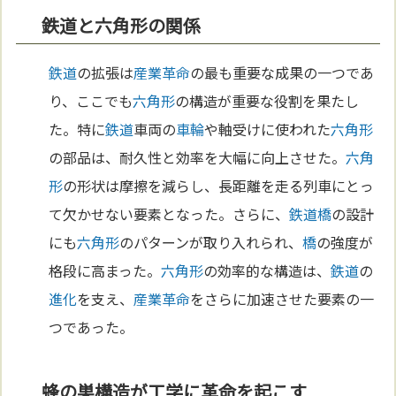
鉄道と六角形の関係
鉄道
の拡張は
産業革命
の最も重要な成果の一つであ
り、ここでも
六角形
の構造が重要な役割を果たし
た。特に
鉄道
車両の
車輪
や軸受けに使われた
六角形
の部品は、耐久性と効率を大幅に向上させた。
六角
形
の形状は摩擦を減らし、長距離を走る列車にとっ
て欠かせない要素となった。さらに、
鉄道
橋
の設計
にも
六角形
のパターンが取り入れられ、
橋
の強度が
格段に高まった。
六角形
の効率的な構造は、
鉄道
の
進化
を支え、
産業革命
をさらに加速させた要素の一
つであった。
蜂の巣構造が工学に革命を起こす