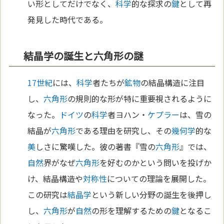
い形としてだけでなく、
科学
的な探求の
鍵
として再
発見した時代である。
結晶学の誕生と六角形の謎
17世紀
には、
科学
者たちが
鉱物
の結晶構造に注目
し、
六角形
の規則的な形が特に重要視されるように
なった。
ドイツ
の
科学
者ヨハン・
ケプラー
は、雪の
結晶が
六角形
である理由を研究し、その
幾何学
的な
美
しさに驚嘆した。彼の著書『雪の
六角形
』では、
自然
界がなぜ
六角形
を好むのかという問いを投げか
け、結晶構造や
対称性
についての理論を展開した。
この研究は
結晶学
という新しい分野の誕生を後押し
し、
六角形
が
自然
の形を理解するための
鍵
となるこ