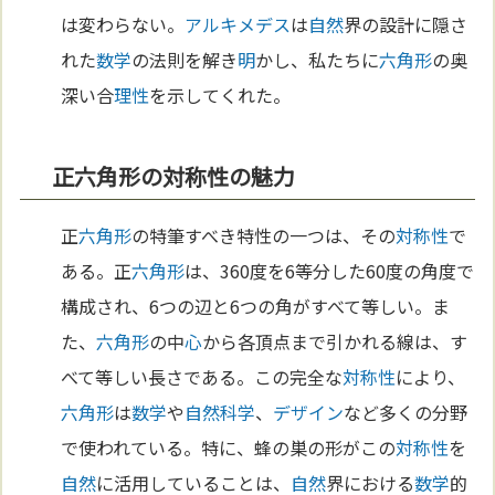
は変わらない。
アルキメデス
は
自然
界の設計に隠さ
れた
数学
の法則を解き
明
かし、私たちに
六角形
の奥
深い合
理性
を示してくれた。
正六角形の対称性の魅力
正
六角形
の特筆すべき特性の一つは、その
対称性
で
ある。正
六角形
は、360度を6等分した60度の角度で
構成され、6つの辺と6つの角がすべて等しい。ま
た、
六角形
の中
心
から各頂点まで引かれる線は、す
べて等しい長さである。この完全な
対称性
により、
六角形
は
数学
や
自然科学
、
デザイン
など多くの分野
で使われている。特に、蜂の巣の形がこの
対称性
を
自然
に活用していることは、
自然
界における
数学
的