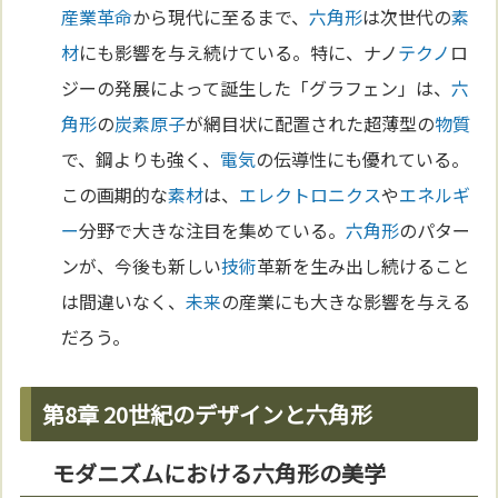
産業革命
から現代に至るまで、
六角形
は次世代の
素
材
にも影響を与え続けている。特に、ナノ
テクノ
ロ
ジーの発展によって誕生した「グラフェン」は、
六
角形
の
炭素
原子
が網目状に配置された超薄型の
物質
で、鋼よりも強く、
電気
の伝導性にも優れている。
この画期的な
素材
は、
エレクトロニクス
や
エネルギ
ー
分野で大きな注目を集めている。
六角形
のパター
ンが、今後も新しい
技術
革新を生み出し続けること
は間違いなく、
未来
の産業にも大きな影響を与える
だろう。
第8章 20世紀のデザインと六角形
モダニズムにおける六角形の美学