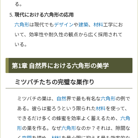
る。
現代における
六角形
の応用
六角形
は現代でも
デザイン
や
建築
、
材料
工学にお
いて、効率性や耐久性の観点から広く採用されて
いる。
第1章 自然界における六角形の美学
ミツバチたちの完璧な巣作り
ミツバチの巣は、
自然
界で最も有名な
六角形
の例で
ある。彼らは蜜ろうという限られた
材料
を使って、
できるだけ多くの蜂蜜を効率よく蓄えるため、
六角
形
の巣を作る。なぜ
六角形
なのか？それは、隙間な
く
空間
を埋め、
材料
を最小限に抑える最も効率的な