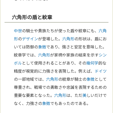
六角形の盾と紋章
中世
の騎士や貴族たちが使った盾や紋章にも、
六角
形
の
デザイン
が登場した。
六角形
の形状は、盾にお
いては防御の
象徴
であり、強さと安定を意味した。
紋章学では、
六角形
が家柄や家族の結束を示す
シン
ボル
として使用されることがあり、その
幾何学
的な
精度が視覚的に力強さを表現した。例えば、
ドイツ
の一部地域では、
六角形
の紋章が騎士の
象徴
として
尊重され、戦場での勇敢さや忠誠を表現するための
重要な要素となった。
六角形
は、ただ
美
しいだけで
なく、力強さの
象徴
でもあったのである。