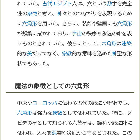
れていた。
古代エジプト
人は、六という
数
字を完全
性の
象徴
と考え、
神
々とのつながりを表現するため
に
六角形
を用いた。さらに、装飾や壁画にも
六角形
が頻繁に描かれており、
宇宙
の秩序や永遠の命を表
すものとされていた。彼らにとって、
六角形
は
建築
的な
美
だけでなく、
宗教
的な意味を込めた
神
聖な形
状でもあった。
魔法の象徴としての六角形
中東や
ヨーロッパ
に伝わる古代の魔法や呪術でも、
六角形
は強力な
象徴
として使われていた。特に、ダ
ビデの星として知られる六芒星は、護符や魔法陣に
使われ、人々を
悪
霊や災厄から守るとされた。この