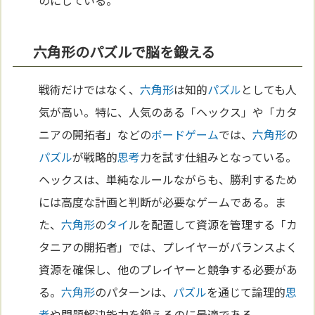
のにしている。
六角形のパズルで脳を鍛える
戦術だけではなく、
六角形
は知的
パズル
としても人
気が高い。特に、人気のある「ヘックス」や「カタ
ニアの開拓者」などの
ボードゲーム
では、
六角形
の
パズル
が戦略的
思考
力を試す仕組みとなっている。
ヘックスは、単純なルールながらも、勝利するため
には高度な計画と判断が必要なゲームである。ま
た、
六角形
の
タイ
ルを配置して資源を管理する「カ
タニアの開拓者」では、プレイヤーがバランスよく
資源を確保し、他のプレイヤーと競争する必要があ
る。
六角形
のパターンは、
パズル
を通じて論理的
思
考
や問題解決能力を鍛えるのに最適である。