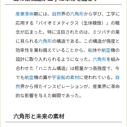
産業革命
期には、
自然
界の
六角形
から学び、工学に
応用する「バイオミメティクス（生体模倣）」の概
念が広まった。特に注目されたのは、ミツバチの巣
に見られる
六角形
の構造である。この構造が強度と
効率性を兼ね備えていることから、
船
体や
航空
機の
設計に取り入れられるようになった。
六角形
を組み
合わせた「ハニカム構造」は軽量かつ高強度で、今
でも
航空
機の翼や
宇宙
船
の
素材
に使われている。
自
然
界から得たインスピレーションが、産業界に革命
的な影響を与えた瞬間であった。
六角形と未来の素材