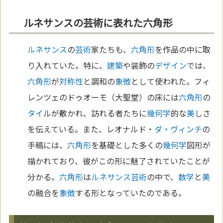
ルネサンスの芸術に表れた六角形
ルネサンス
の
芸術
家たちも、
六角形
を作品の中に取
り入れていた。特に、
建築
や装飾の
デザイン
では、
六角形
が
対称性
と調和の
象徴
として使われた。フィ
レンツェのドゥオーモ（大聖堂）の床には
六角形
の
タイ
ルが敷かれ、訪れる者たちに
幾何学
的な
美
しさ
を伝えている。また、レオナルド・
ダ・ヴィンチ
の
手稿には、
六角形
を基礎とした多くの
幾何学
図形が
描かれており、彼がこの形に魅了されていたことが
分かる。
六角形
は
ルネサンス
芸術
の中で、
数学
と
美
の融合を
象徴
する形となっていたのである。