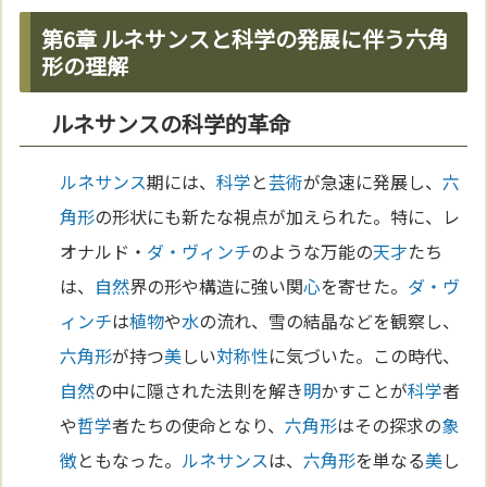
第6章 ルネサンスと科学の発展に伴う六角
形の理解
ルネサンスの科学的革命
ルネサンス
期には、
科学
と
芸術
が急速に発展し、
六
角形
の形状にも新たな視点が加えられた。特に、レ
オナルド・
ダ・ヴィンチ
のような万能の
天才
たち
は、
自然
界の形や構造に強い関
心
を寄せた。
ダ・ヴ
ィンチ
は
植物
や
水
の流れ、雪の結晶などを観察し、
六角形
が持つ
美
しい
対称性
に気づいた。この時代、
自然
の中に隠された法則を解き
明
かすことが
科学
者
や
哲学
者たちの使命となり、
六角形
はその探求の
象
徴
ともなった。
ルネサンス
は、
六角形
を単なる
美
し