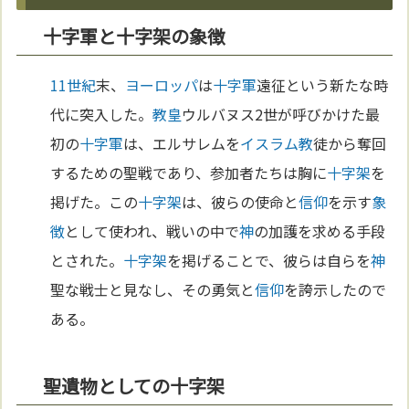
十字軍と十字架の象徴
11世紀
末、
ヨーロッパ
は
十字軍
遠征という新たな時
代に突入した。
教皇
ウルバヌス2世が呼びかけた最
初の
十字軍
は、エルサレムを
イスラム教
徒から奪回
するための聖戦であり、参加者たちは胸に
十字架
を
掲げた。この
十字架
は、彼らの使命と
信仰
を示す
象
徴
として使われ、戦いの中で
神
の加護を求める手段
とされた。
十字架
を掲げることで、彼らは自らを
神
聖な戦士と見なし、その勇気と
信仰
を誇示したので
ある。
聖遺物としての十字架