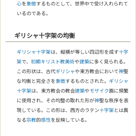
心
を
象徴
するものとして、世界中で受け入れられて
いるのである。
ギリシャ十字架の均衡
ギリシャ
十字架
は、縦横が等しい四辺形を成す
十字
架
で、
初期キリスト教
美術
や
建築
に多く見られる。
この形状は、古代
ギリシャ
や東方教会において
神
聖
な均衡と完全さを
象徴
するものとされた。
ギリシャ
十字架
は、東方教会の教会
建築
や
モザイク
画に頻繁
に使用され、その均整の取れた形が
神
聖な秩序を表
現している。この形は、西方のラテン
十字架
とは異
なる
宗教
的
感性
を反映している。