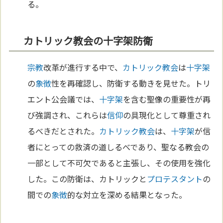
る。
カトリック教会の十字架防衛
宗教
改革が進行する中で、
カトリック教会
は
十字架
の
象徴
性を再確認し、防衛する動きを見せた。トリ
エント公会議では、
十字架
を含む聖像の重要性が再
び強調され、これらは
信仰
の具現化として尊重され
るべきだとされた。
カトリック教会
は、
十字架
が信
者にとっての救済の道しるべであり、聖なる教会の
一部として不可欠であると主張し、その使用を強化
した。この防衛は、カトリックと
プロテスタント
の
間での
象徴
的な対立を深める結果となった。