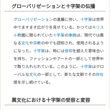
グローバリゼーションと十字架の伝播
グローバリゼーション
の進展に伴い、
十字架
は世界
中でますます広がりを見せている。かつては
キリス
ト教
圏に限られていた
十字架
の
象徴
は、現代では異
なる
文化
や
宗教
の中でも認知され、使用されるよう
になった。
十字架
は、時には
信仰
を超えた意味合い
を持ち、ファッションやアートの一部として世界中
で取り入れられている。このように、
十字架
はグロ
ーバルな
文化
の一部として、新たな文脈でその
存在
感を示し続けている。
異文化における十字架の受容と変容