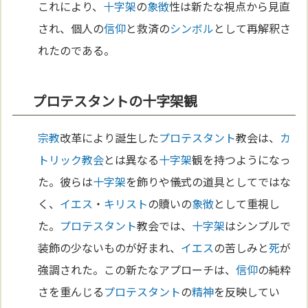
これにより、
十字架
の
象徴
性は新たな視点から見直
され、個人の
信仰
と救済の
シンボル
として再解釈さ
れたのである。
プロテスタントの十字架観
宗教
改革により誕生した
プロテスタント
教会は、
カ
トリック教会
とは異なる
十字架
観を持つようになっ
た。彼らは
十字架
を飾りや儀式の道具としてではな
く、
イエス
・
キリスト
の贖いの
象徴
として重視し
た。
プロテスタント
教会では、
十字架
はシンプルで
装飾の少ないものが好まれ、
イエス
の苦しみと
死
が
強調された。この新たなアプローチは、
信仰
の純粋
さを重んじる
プロテスタント
の
精神
を反映してい