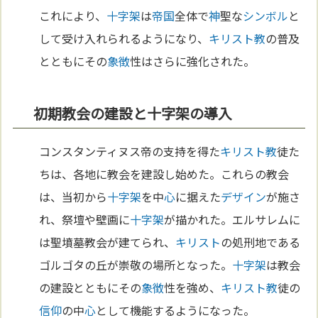
これにより、
十字架
は
帝国
全体で
神
聖な
シンボル
と
して受け入れられるようになり、
キリスト教
の普及
とともにその
象徴
性はさらに強化された。
初期教会の建設と十字架の導入
コンスタンティヌス帝の支持を得た
キリスト教
徒た
ちは、各地に教会を建設し始めた。これらの教会
は、当初から
十字架
を中
心
に据えた
デザイン
が施さ
れ、祭壇や壁画に
十字架
が描かれた。エルサレムに
は聖墳墓教会が建てられ、
キリスト
の処刑地である
ゴルゴタの丘が崇敬の場所となった。
十字架
は教会
の建設とともにその
象徴
性を強め、
キリスト教
徒の
信仰
の中
心
として機能するようになった。