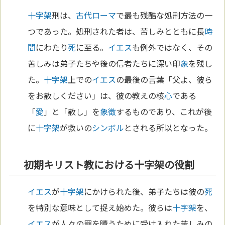
十字架
刑は、
古代ローマ
で最も残酷な処刑方法の一
つであった。処刑された者は、苦しみとともに長
時
間
にわたり
死
に至る。
イエス
も例外ではなく、その
苦しみは弟子たちや後の信者たちに深い印
象
を残し
た。
十字架
上での
イエス
の最後の言葉「父よ、彼ら
をお赦しください」は、彼の教えの核
心
である
「
愛
」と「赦し」を
象徴
するものであり、これが後
に
十字架
が救いの
シンボル
とされる所以となった。
初期キリスト教における十字架の役割
イエス
が
十字架
にかけられた後、弟子たちは彼の
死
を特別な意味として捉え始めた。彼らは
十字架
を、
イエス
が人々の罪を贖うために受け入れた苦しみの