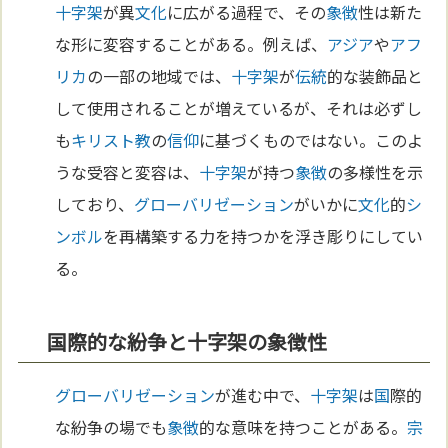
十字架
が異
文化
に広がる過程で、その
象徴
性は新た
な形に変容することがある。例えば、
アジア
や
アフ
リカ
の一部の地域では、
十字架
が
伝統
的な装飾品と
して使用されることが増えているが、それは必ずし
も
キリスト教
の
信仰
に基づくものではない。このよ
うな受容と変容は、
十字架
が持つ
象徴
の多様性を示
しており、
グローバリゼーション
がいかに
文化
的
シ
ンボル
を再構築する力を持つかを浮き彫りにしてい
る。
国際的な紛争と十字架の象徴性
グローバリゼーション
が進む中で、
十字架
は
国
際的
な紛争の場でも
象徴
的な意味を持つことがある。
宗