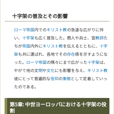
十字架の普及とその影響
ローマ
帝国
内での
キリスト教
の急速な広がりに伴
い、
十字架
も広く普及した。商人や兵士、宣
教師
た
ちが
帝国
内外に
キリスト教
を伝えるとともに、
十字
架
も共に運ばれ、各地でその
存在
感を示すようにな
った。
ローマ
帝国
の隅々にまで広がった
十字架
は、
やがて他の文
明
や
文化
にも影響を与え、
キリスト教
徒にとって普遍的な
信仰
の
象徴
として定着していっ
たのである。
第5章: 中世ヨーロッパにおける十字架の役
割