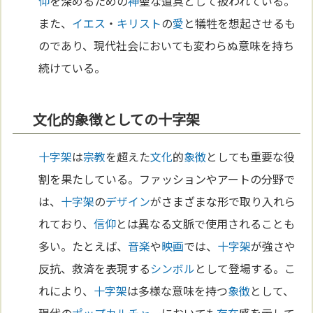
仰
を深めるための
神
聖な道具として扱われている。
また、
イエス
・
キリスト
の
愛
と犠牲を想起させるも
のであり、現代社会においても変わらぬ意味を持ち
続けている。
文化的象徴としての十字架
十字架
は
宗教
を超えた
文化
的
象徴
としても重要な役
割を果たしている。ファッションやアートの分野で
は、
十字架
の
デザイン
がさまざまな形で取り入れら
れており、
信仰
とは異なる文脈で使用されることも
多い。たとえば、
音楽
や
映画
では、
十字架
が強さや
反抗、救済を表現する
シンボル
として登場する。こ
れにより、
十字架
は多様な意味を持つ
象徴
として、