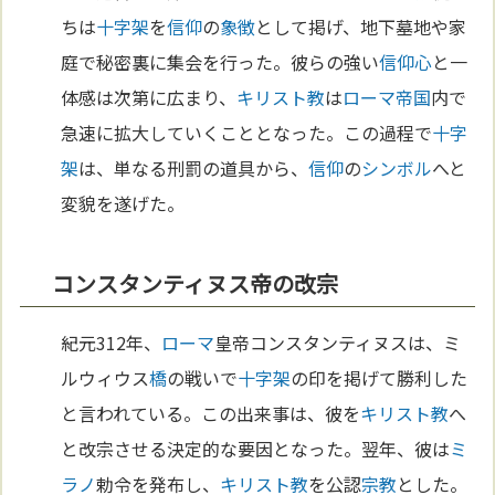
ちは
十字架
を
信仰
の
象徴
として掲げ、地下墓地や家
庭で秘密裏に集会を行った。彼らの強い
信仰
心
と一
体感は次第に広まり、
キリスト教
は
ローマ
帝国
内で
急速に拡大していくこととなった。この過程で
十字
架
は、単なる刑罰の道具から、
信仰
の
シンボル
へと
変貌を遂げた。
コンスタンティヌス帝の改宗
紀元312年、
ローマ
皇帝コンスタンティヌスは、ミ
ルウィウス
橋
の戦いで
十字架
の印を掲げて勝利した
と言われている。この出来事は、彼を
キリスト教
へ
と改宗させる決定的な要因となった。翌年、彼は
ミ
ラノ
勅令を発布し、
キリスト教
を公認
宗教
とした。