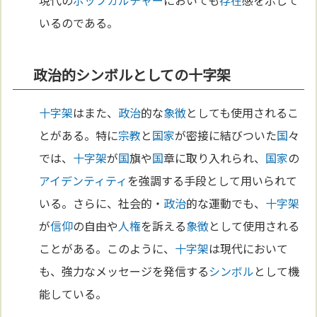
現代の
ポップカルチャー
においても
存在
感を示して
いるのである。
政治的シンボルとしての十字架
十字架
はまた、
政治
的な
象徴
としても使用されるこ
とがある。特に
宗教
と
国家
が密接に結びついた
国
々
では、
十字架
が
国
旗や
国
章に取り入れられ、
国家
の
アイデンティティ
を強調する手段として用いられて
いる。さらに、社会的・
政治
的な運動でも、
十字架
が
信仰
の自由や
人権
を訴える
象徴
として使用される
ことがある。このように、
十字架
は現代において
も、強力なメッセージを発信する
シンボル
として機
能している。