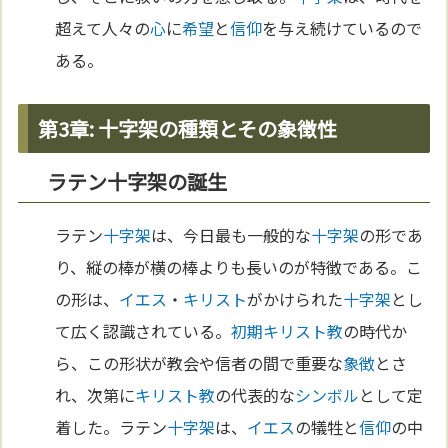
超えて人々の
心
に
希望
と
信仰
を与え続けているので
ある。
第3章: 十字架の種類とその象徴性
ラテン十字架の誕生
ラテン
十字架
は、今日最も一般的な
十字架
の形であ
り、縦の棒が横の棒よりも長いのが特徴である。こ
の形は、
イエス
・
キリスト
がかけられた
十字架
とし
て広く認識されている。
初期キリスト教
の時代か
ら、この形状が教会や信者の間で重要な
象徴
とさ
れ、次第に
キリスト教
の代表的な
シンボル
として定
着した。ラテン
十字架
は、
イエス
の犠牲と
信仰
の中