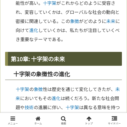
能性が高い。
十字架
がこれからどのように受容さ
れ、変容していくかは、グローバルな社会の動向と
密接に関連している。この
象徴
がどのように
未来
に
向けて
進化
していくかは、私たちが注目していくべ
き重要なテーマである。
第10章: 十字架の未来
十字架の象徴性の進化
十字架
の
象徴
性は歴史を通じて変化してきたが、
未
来
においてもその
進化
は続くだろう。新たな社会問
題や
技術
の進展に伴い、
十字架
は異なる意味を持つ
ようになるかもしれない。例えば、人工
知能
やバー
メニュー
ホーム
検索
トップ
サイドバー
チャルリアリティの発展が進む中で、
十字架
は
デジ