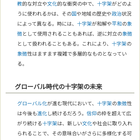
教
的な対立や
文化
的な衝突の中で、
十字架
がどのよ
うに使われるかは、その
国
や地域の歴史や
政治
状況
によって異なる。時には、
十字架
が和解や
平和
の
象
徴
として使用されることもあれば、逆に対立の
象徴
として扱われることもある。これにより、
十字架
の
象徴
性はますます複雑で多層的なものとなってい
る。
グローバル時代の十字架の未来
グローバル化
が進む現代において、
十字架
の
象徴
性
は今後も
進化
し続けるだろう。
信仰
の枠を超えて広
がり続ける
十字架
は、新しい
文化
や社会に取り入れ
られることで、その意味合いがさらに多様化する可