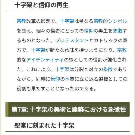
十字架と信仰の再生
宗教
改革の影響で、
十字架
は単なる
宗教
的
シンボル
を超え、個々の信者にとっての
信仰
の再生を
象徴
す
るものとなった。
プロテスタント
とカトリックの双
方で、
十字架
が新たな意味を持つようになり、
宗教
的な
アイデンティティ
の核としての役割が強化され
た。これにより、
十字架
は分裂と対立の
象徴
であり
ながら、同時に
信仰
の
本
質に立ち返る道標としての
役割も果たすこととなったのである。
第7章: 十字架の美術と建築における象徴性
聖堂に刻まれた十字架