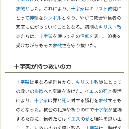
象徴
とした。これにより、
十字架
は
キリスト教
徒に
とって
神
聖な
シンボル
となり、やがて教会や信者の
家庭に広がっていくこととなる。初期の
キリスト教
徒たちは、
十字架
を使ってその
信仰
を表し、迫害を
受けながらもその
象徴
性を守り抜いた。
十字架が持つ救いの力
十字架
は単なる処刑具から、
キリスト教
徒にとって
の救いの
象徴
へと変貌を遂げた。
イエス
の
死
と復活
により、
十字架
は罪と
死
に対する勝利を
象徴
するも
のとなった。教会の礼拝や祈りの中で
十字架
が登場
するたびに、信者たちは
イエス
の
愛
と犠牲を思い出
し、そこに救いの力を感じ取る。
十字架
は、時代を