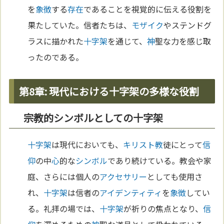
を
象徴
する
存在
であることを視覚的に伝える役割を
果たしていた。信者たちは、
モザイク
やステンドグ
ラスに描かれた
十字架
を通じて、
神
聖な力を感じ取
ったのである。
第8章: 現代における十字架の多様な役割
宗教的シンボルとしての十字架
十字架
は現代においても、
キリスト教
徒にとって
信
仰
の中
心
的な
シンボル
であり続けている。教会や家
庭、さらには個人の
アクセサリー
としても使用さ
れ、
十字架
は信者の
アイデンティティ
を
象徴
してい
る。礼拝の場では、
十字架
が祈りの焦点となり、
信