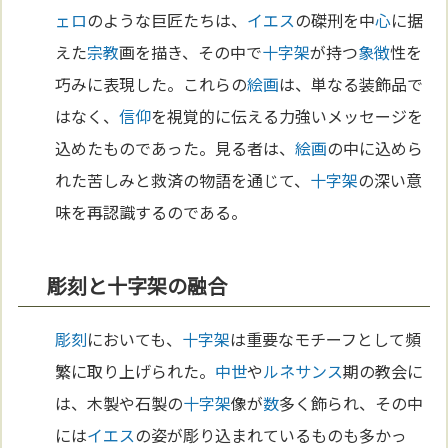
ェロ
のような巨匠たちは、
イエス
の磔刑を中
心
に据
えた
宗教
画を描き、その中で
十字架
が持つ
象徴
性を
巧みに表現した。これらの
絵画
は、単なる装飾品で
はなく、
信仰
を視覚的に伝える力強いメッセージを
込めたものであった。見る者は、
絵画
の中に込めら
れた苦しみと救済の物語を通じて、
十字架
の深い意
味を再認識するのである。
彫刻と十字架の融合
彫刻
においても、
十字架
は重要なモチーフとして頻
繁に取り上げられた。
中世
や
ルネサンス
期の教会に
は、木製や石製の
十字架
像が
数
多く飾られ、その中
には
イエス
の姿が彫り込まれているものも多かっ