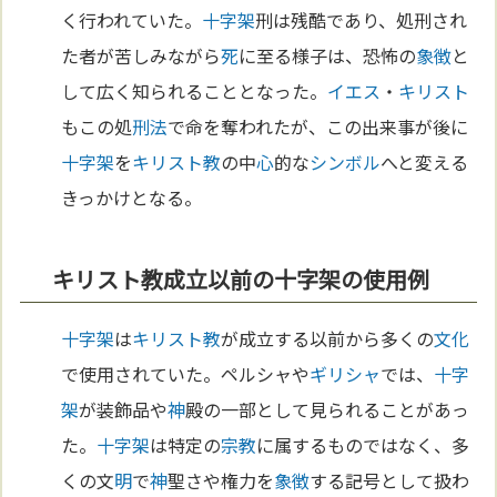
く行われていた。
十字架
刑は残酷であり、処刑され
た者が苦しみながら
死
に至る様子は、恐怖の
象徴
と
して広く知られることとなった。
イエス
・
キリスト
もこの処
刑法
で命を奪われたが、この出来事が後に
十字架
を
キリスト教
の中
心
的な
シンボル
へと変える
きっかけとなる。
キリスト教成立以前の十字架の使用例
十字架
は
キリスト教
が成立する以前から多くの
文化
で使用されていた。ペルシャや
ギリシャ
では、
十字
架
が装飾品や
神
殿の一部として見られることがあっ
た。
十字架
は特定の
宗教
に属するものではなく、多
くの文
明
で
神
聖さや権力を
象徴
する記号として扱わ