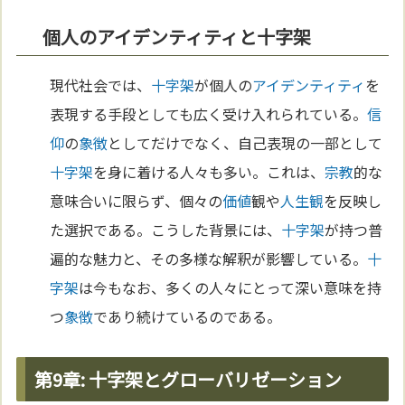
個人のアイデンティティと十字架
現代社会では、
十字架
が個人の
アイデンティティ
を
表現する手段としても広く受け入れられている。
信
仰
の
象徴
としてだけでなく、自己表現の一部として
十字架
を身に着ける人々も多い。これは、
宗教
的な
意味合いに限らず、個々の
価値
観や
人生観
を反映し
た選択である。こうした背景には、
十字架
が持つ普
遍的な魅力と、その多様な解釈が影響している。
十
字架
は今もなお、多くの人々にとって深い意味を持
つ
象徴
であり続けているのである。
第9章: 十字架とグローバリゼーション