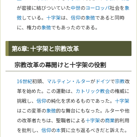
が密接に結びついていた
中世
の
ヨーロッパ
社会を
象
徴
している。
十字架
は、
信仰
の
象徴
であると同時
に、権力の
象徴
でもあったのである。
第6章: 十字架と宗教改革
宗教改革の幕開けと十字架の役割
16世紀
初頭、
マルティン・ルター
が
ドイツ
で
宗教
改
革を始めた。この運動は、
カトリック教会
の権威に
挑戦し、
信仰
の純化を求めるものであった。
十字架
はこの変革の
象徴
的な舞台にもなった。ルターや他
の改革者たちは、聖職者による
十字架
の
商業
的利用
を批判し、
信仰
の
本
質に立ち返るべきだと訴えた。