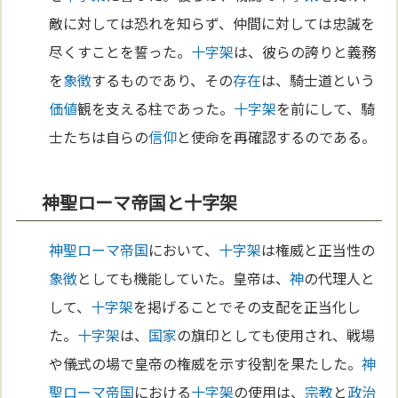
敵に対しては恐れを知らず、仲間に対しては忠誠を
尽くすことを誓った。
十字架
は、彼らの誇りと義務
を
象徴
するものであり、その
存在
は、騎士道という
価値
観を支える柱であった。
十字架
を前にして、騎
士たちは自らの
信仰
と使命を再確認するのである。
神聖ローマ帝国と十字架
神聖ローマ帝国
において、
十字架
は権威と正当性の
象徴
としても機能していた。皇帝は、
神
の代理人と
して、
十字架
を掲げることでその支配を正当化し
た。
十字架
は、
国家
の旗印としても使用され、戦場
や儀式の場で皇帝の権威を示す役割を果たした。
神
聖ローマ帝国
における
十字架
の使用は、
宗教
と
政治