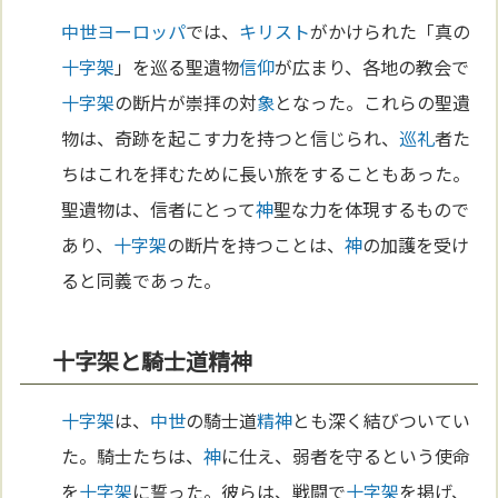
中世
ヨーロッパ
では、
キリスト
がかけられた「真の
十字架
」を巡る聖遺物
信仰
が広まり、各地の教会で
十字架
の断片が崇拝の対
象
となった。これらの聖遺
物は、奇跡を起こす力を持つと信じられ、
巡礼
者た
ちはこれを拝むために長い旅をすることもあった。
聖遺物は、信者にとって
神
聖な力を体現するもので
あり、
十字架
の断片を持つことは、
神
の加護を受け
ると同義であった。
十字架と騎士道精神
十字架
は、
中世
の騎士道
精神
とも深く結びついてい
た。騎士たちは、
神
に仕え、弱者を守るという使命
を
十字架
に誓った。彼らは、戦闘で
十字架
を掲げ、