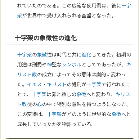
れていたのである。この広範な使用例は、後に
十字
架
が世界中で受け入れられる基盤となった。
十字架の象徴性の進化
十字架
の
象徴
性は時代と共に
進化
してきた。初期の
用途は刑罰や
神
聖な
シンボル
としてであったが、
キ
リスト教
の成立によってその意味は劇的に変わっ
た。
イエス
・
キリスト
の処刑が
十字架
で行われたこ
とで、
十字架
は罪と赦しの
象徴
へと変わり、
キリス
ト教
徒の
心
の中で特別な意味を持つようになった。
この変遷は、
十字架
がどのように世界的な
象徴
へと
成長していったかを物語っている。