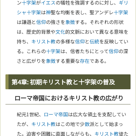
ン
十字架
が
イエス
の犠牲を強調するのに対し、
ギリ
シャ
十字架
は
神
聖な均衡を表し、聖アンデレ
十字架
は謙遜と
信仰
の強さを
象徴
する。それぞれの形状
は、歴史的背景や
文化
的文脈において異なる意味を
持ち、
キリスト教
の多様な
信仰
と
伝統
を反映してい
る。これらの
十字架
は、信者たちにとって
信仰
の深
さと広がりを
象徴
する重要な
存在
である。
第4章: 初期キリスト教と十字架の普及
ローマ帝国におけるキリスト教の広がり
紀元1世紀、
ローマ
帝国
は広大な領土を支配してい
たが、
キリスト教
はこの地で少
数
派として始まっ
た。迫害や困難に直面しながらも、
キリスト教
徒た