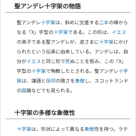
聖アンデレ十字架の物語
聖アンデレ
十字架
は、斜めに交差する二
本
の棒から
なる「X」字型の
十字架
である。この形は、
イエス
の弟子である聖アンデレが、逆さまに
十字架
にかけ
られたという伝承に由来している。アンデレは、自
分が
イエス
と同じ形で
死
ぬことを拒み、この「X」
字型の
十字架
で殉教したとされる。聖アンデレ
十字
架
は、謙遜と
信仰
の強さを
象徴
し、スコットランド
の
国
旗などでも見られる。
十字架の多様な象徴性
十字架
は、形状によって異なる
象徴
性を持つ。ラテ