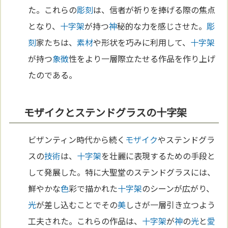
た。これらの
彫刻
は、信者が祈りを捧げる際の焦点
となり、
十字架
が持つ
神
秘的な力を感じさせた。
彫
刻
家たちは、
素材
や形状を巧みに利用して、
十字架
が持つ
象徴
性をより一層際立たせる作品を作り上げ
たのである。
モザイクとステンドグラスの十字架
ビザンティン時代から続く
モザイク
やステンドグラ
スの
技術
は、
十字架
を壮麗に表現するための手段と
して発展した。特に大聖堂のステンドグラスには、
鮮やかな
色
彩で描かれた
十字架
のシーンが広がり、
光
が差し込むことでその
美
しさが一層引き立つよう
工夫された。これらの作品は、
十字架
が
神
の
光
と
愛