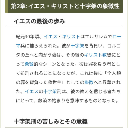
第2章: イエス・キリストと十字架の象徴性
イエスの最後の歩み
紀元30年頃、
イエス
・
キリスト
はエルサレムで
ロー
マ
兵に捕らえられた。彼が
十字架
を背負い、ゴルゴ
タの丘へと向かう姿は、その後の
キリスト教
徒にと
って
象徴
的なシーンとなった。彼は罪を負う者とし
て処刑されることになったが、これは後に「全人類
の罪を背負った救世主」としての
象徴
へと昇華され
た。
イエス
の
十字架
刑は、彼の教えを信じる者たち
にとって、救済の始まりを意味するものとなった。
十字架刑の苦しみとその意義