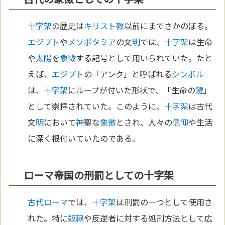
十字架
の歴史は
キリスト教
以前にまでさかのぼる。
エジプト
や
メソポタミア
の文
明
では、
十字架
は生命
や
太陽
を
象徴
する記号として用いられていた。たと
えば、
エジプト
の「アンク」と呼ばれる
シンボル
は、
十字架
にループが付いた形状で、「生命の
鍵
」
として崇拝されていた。このように、
十字架
は古代
文
明
において
神
聖な
象徴
とされ、人々の
信仰
や生活
に深く根付いていたのである。
ローマ帝国の刑罰としての十字架
古代ローマ
では、
十字架
は刑罰の一つとして使用さ
れた。特に
奴隷
や反逆者に対する処刑方法として広