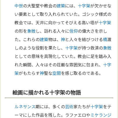
中世
の大聖堂や教会の
建築
には、
十字架
が欠かせな
い要素として取り入れられていた。ゴシック様式の
教会では、天井に向かってそびえる高い塔が
十字架
の形を
象徴
し、訪れる人々に
信仰
の偉大さを示し
た。これらの
建築
物は、
神
と人々を結びつける
橋
渡
しのような役割を果たし、
十字架
が持つ救済の
象徴
としての意味を具現化していた。教会に足を踏み入
れた瞬間、人々はその荘厳な雰囲気に包まれ、
十字
架
がもたらす
神
聖な
空間
を感じ取るのである。
絵画に描かれる十字架の物語
ルネサンス
期には、多くの
芸術
家たちが
十字架
をテ
ーマにした作品を残した。ラファエロや
ミケランジ