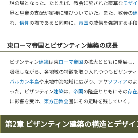
現の場となった。たとえば、教会に施された豪華な
モザイ
界と皇帝の支配が密接に結びついていた。また、教会の
建
れ、
信仰
の場であると同時に、
帝国
の威信を強調する手段
東ローマ帝国とビザンティン建築の成長
ビザンティン
建築
は東
ローマ
帝国
の拡大とともに発展し、
吸収しながら、各地域の特徴を取り入れつつもビザンティ
バルカン半島
や東地中海地域に広がり、アヤ
ソフィア
のよ
った。ビザンティン
建築
は、
帝国
の隆盛とともにその
存在
に影響を受け、
東方正教会
圏にその足跡を残していく。
第2章 ビザンティン建築の構造とデザイ