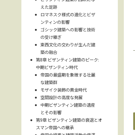
えた足跡
ロマネスク様式の進化とビザ
ンティンの影響
ゴシック建築への影響と技術
の受け継ぎ
東西文化の交わりが生んだ建
築の融合
第8章 ビザンティン建築のピーク:
中期ビザンティン時代
帝国の最盛期を象徴する壮麗
な建築群
モザイク装飾の黄金時代
空間設計の高度な発展
中期ビザンティン建築の遺産
とその影響
第9章 ビザンティン建築の衰退とオ
スマン帝国への継承
帝国の終焉と建築活動の停滞