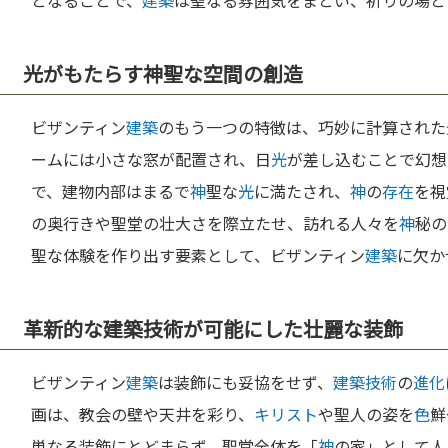
となることで、
建築
は聖なる雰囲気をまとい、祈りの場と
光がもたらす神聖な空間の創造
ビザンティン
建築
のもう一つの特徴は、巧妙に計算された
ームには小さな窓が配置され、日
光
が差し込むことで幻想
で、建物内部はまるで
神
聖な
光
に満たされ、
神
の
存在
を視
の奥行きや聖堂の壮大さを際立たせ、訪れる人々を
神
秘の
聖な体験を作り出す要素として、ビザンティン
建築
に欠か
革新的な建築技術が可能にした壮麗な装飾
ビザンティン
建築
は装飾にも妥協をせず、
建築
技術
の
進化
画は、教会の壁や天井を彩り、
キリスト
や聖人の姿を
色
鮮
単なる装飾にとどまらず、聖堂全体を「
神
の家」として人