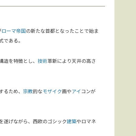
が
ローマ
帝国
の新たな首都となったことで始ま
式である。
構造を特徴とし、
技術
革新により天井の高さ
するため、
宗教
的な
モザイク
画や
アイ
コンが
を遂げながら、西欧のゴシック
建築
やロマネ