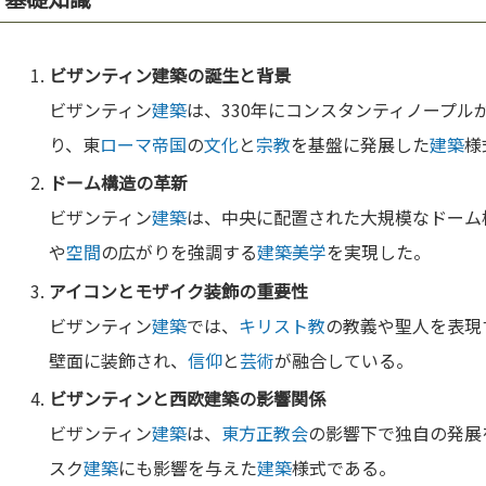
ビザンティン
建築
の誕生と背景
ビザンティン
建築
は、330年にコンスタンティノープル
り、東
ローマ
帝国
の
文化
と
宗教
を基盤に発展した
建築
様
ドーム構造の革新
ビザンティン
建築
は、中央に配置された大規模なドーム
や
空間
の広がりを強調する
建築
美学
を実現した。
アイ
コンと
モザイク
装飾の重要性
ビザンティン
建築
では、
キリスト教
の教義や聖人を表現
壁面に装飾され、
信仰
と
芸術
が融合している。
ビザンティンと西欧
建築
の影響関係
ビザンティン
建築
は、
東方正教会
の影響下で独自の発展
スク
建築
にも影響を与えた
建築
様式である。