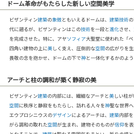
ドーム革命がもたらした新しい空間美学
ビザンティン
建築
の
象徴
ともいえるドームは、
建築
技術
の
代に遡るが、ビザンティンはこの
技術
を一段と
進化
させ、
を完成させた。特に、アヤ
ソフィア
大聖堂に使われた「ペ
四角い建物の上に
美
しく支え、圧倒的な
空間
の広がりを生
畏敬の念を抱かせ、ドームの下で
神
と一体化するかのよう
アーチと柱の調和が築く静寂の美
ビザンティン
建築
の内部には、繊細なアーチと
美
しい柱が
空間
に秩序と静寂をもたらし、訪れる人々を
神
聖な世界へ
エウプロシニウスの
デザイン
によるアーチは、
建築
内部を
がら調和の取れた
空間
が生まれ、建物そのものが
信仰
を表