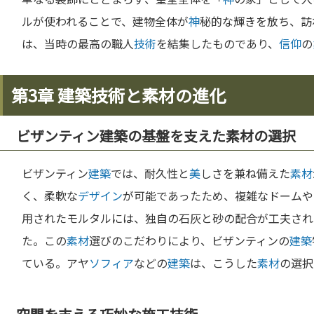
ルが使われることで、建物全体が
神
秘的な輝きを放ち、訪
は、当時の最高の職人
技術
を結集したものであり、
信仰
の
第3章 建築技術と素材の進化
ビザンティン建築の基盤を支えた素材の選択
ビザンティン
建築
では、耐久性と
美
しさを兼ね備えた
素材
く、柔軟な
デザイン
が可能であったため、複雑なドームや
用されたモルタルには、独自の石灰と砂の配合が工夫され
た。この
素材
選びのこだわりにより、ビザンティンの
建築
ている。アヤ
ソフィア
などの
建築
は、こうした
素材
の選択