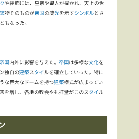
ク
や装飾には、皇帝や聖人が描かれ、天上の世
築
物そのものが
帝国
の威
光
を示す
シンボル
とさ
ともなった。
帝国
内外に影響を与えた。
帝国
は多様な
文化
を
ン独自の
建築
ス
タイ
ルを確立していった。特に
うな巨大なドームを持つ
建築
様式が広まってい
感を増し、各地の教会や礼拝堂がこのス
タイ
ル
ン