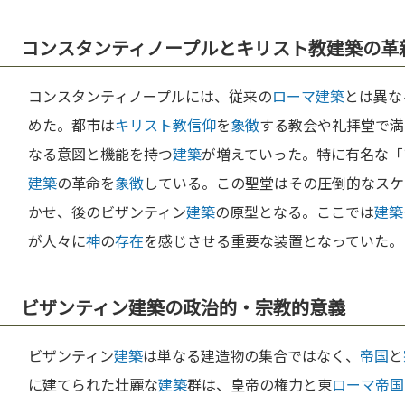
コンスタンティノープルとキリスト教建築の革
コンスタンティノープルには、従来の
ローマ
建築
とは異な
めた。都市は
キリスト教
信仰
を
象徴
する教会や礼拝堂で満
なる意図と機能を持つ
建築
が増えていった。特に有名な「
建築
の革命を
象徴
している。この聖堂はその圧倒的なスケ
かせ、後のビザンティン
建築
の原型となる。ここでは
建築
が人々に
神
の
存在
を感じさせる重要な装置となっていた。
ビザンティン建築の政治的・宗教的意義
ビザンティン
建築
は単なる建造物の集合ではなく、
帝国
と
に建てられた壮麗な
建築
群は、皇帝の権力と東
ローマ
帝国