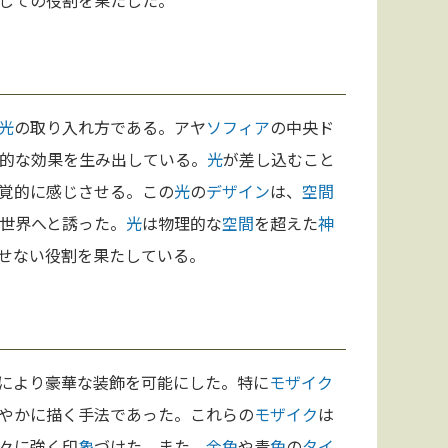
しての役割を果たした。
光
の取り入れ方である。アヤ
ソフィア
の中央ド
的な効果を生み出している。
光
が差し込むこと
覚的に感じさせる。この
光
の
デザイン
は、
空間
世界へと誘った。
光
は物理的な
空間
を超えた
神
せない役割を果たしている。
により豪華な装飾を可能にした。特に
モザイク
やかに描く手法であった。これらの
モザイク
は
々に強く印
象
づけた。また、
金
色
や青
色
の
タイ