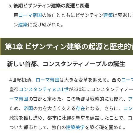
後期ビザンティン
建築
の変遷と衰退
東
ローマ
帝国
の滅亡とともにビザンティン
建築
は衰退し
ン
建築
に受け継がれた。
第1章 ビザンティン建築の起源と歴史的
新しい首都、コンスタンティノープルの誕生
4世紀初頭、
ローマ
帝国
は大きな変革を迎える。西の
ロー
皇帝
コンスタンティヌス1世
が330年にコンスタンティノ
ーマ
帝国
の首都と定めた。この新都は戦略的にも優れ、
ア
ため、
帝国
の力を大きく支える
存在
となる。さらに、
コン
政策を推し進め、都市に壮麗な聖堂を建設したことで、コ
ついた都市として、独自の
建築
美学
を築く礎を固めた。