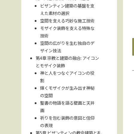
ビザンティン建築の基盤を支
えた素材の選択
空間を支える巧妙な施工技術
モザイク装飾を支える特殊な
技術
空間の広がりを生む独自のデ
ザイン技法
第4章 宗教と建築の融合: アイコン
とモザイク装飾
神と人をつなぐアイコンの役
割
輝くモザイクが生み出す神秘
の空間
聖書の物語を語る壁画と天井
画
祈りを包む装飾の意図と信仰
の表現
第5章 ビザンティンの教会建築と礼