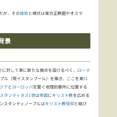
たが、その
技術
と様式は東方正教圏やオスマ
背景
マ
に対して東に新たな拠点を設けるべく、
ローマ
ープル（現イスタンブール）を築き、ここを東
ロ
ジア
と
ヨーロッパ
を繋ぐ地理的要所に位置する
スタンティヌス1世
は
帝国
に
キリスト教
を広める
ンスタンティノープルは
キリスト教
信仰
と結び