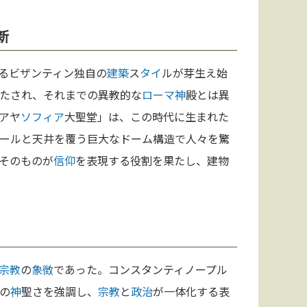
新
るビザンティン独自の
建築
ス
タイ
ルが芽生え始
たされ、それまでの異教的な
ローマ
神
殿とは異
アヤ
ソフィア
大聖堂」は、この時代に生まれた
ールと天井を覆う巨大なドーム構造で人々を驚
そのものが
信仰
を表現する役割を果たし、建物
宗教
の
象徴
であった。コンスタンティノープル
の
神
聖さを強調し、
宗教
と
政治
が一体化する表