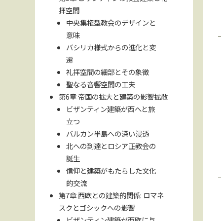
拝空間
中央集権型教会のデザインと
意味
バシリカ様式からの進化と変
遷
礼拝空間の細部とその象徴
聖なる音響空間の工夫
第6章 帝国の拡大と建築の影響拡散
ビザンティン建築が西へと旅
立つ
バルカン半島への深い浸透
北への到達とロシア正教会の
誕生
信仰と建築がもたらした文化
的交流
第7章 西欧との建築的関係: ロマネ
スクとゴシックへの影響
ビザンティン建築が西欧に与