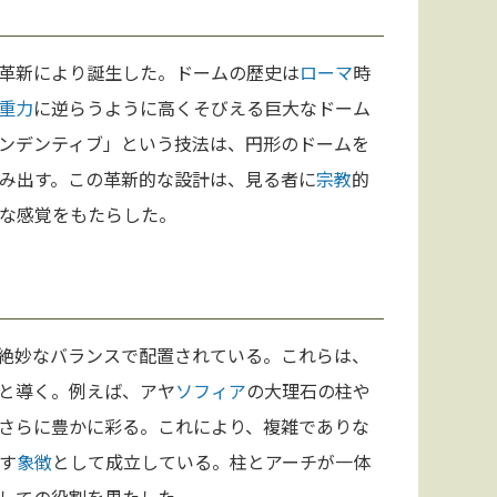
革新により誕生した。ドームの歴史は
ローマ
時
重力
に逆らうように高くそびえる巨大なドーム
ンデンティブ」という技法は、円形のドームを
み出す。この革新的な設計は、見る者に
宗教
的
な感覚をもたらした。
絶妙なバランスで配置されている。これらは、
と導く。例えば、アヤ
ソフィア
の大理石の柱や
さらに豊かに彩る。これにより、複雑でありな
す
象徴
として成立している。柱とアーチが一体