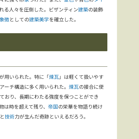
れる人々を圧倒した。ビザンティン
建築
の装飾
象徴
としての
建築
美学
を確立した。
が用いられた。特に「
煉瓦
」は軽くて扱いやす
アーチ構造に多く用いられた。
煉瓦
の接合に使
ており、長期にわたる強度を保つことができ
物は時を超えて残り、
帝国
の栄華を物語り続け
と
技術
力が生んだ奇跡といえるだろう。