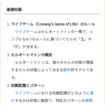
基礎知識
ライフゲーム
（Conway’s Game of Life）のルール
ライフゲーム
はセルオー
トマト
ンの一種で、シ
ンプルな4つのルールに基づいてセルの「生」や
「
死
」が決まる。
セルオー
トマト
ンの概念
セルオー
トマト
ンは、個々のセルの状態が隣接
するセルの状態によって決まる
数学
的モデルであ
る。
初期配置とパターン
ライフゲーム
における初期配置がどのように
進
化
するかは非常に敏感で、特定のパターンが
無限