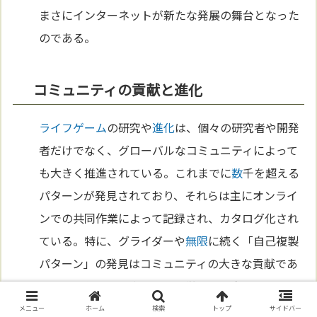
まさにインターネットが新たな発展の舞台となった
のである。
コミュニティの貢献と進化
ライフゲーム
の研究や
進化
は、個々の研究者や開発
者だけでなく、グローバルなコミュニティによって
も大きく推進されている。これまでに
数
千を超える
パターンが発見されており、それらは主にオンライ
ンでの共同作業によって記録され、カタログ化され
ている。特に、グライダーや
無限
に続く「自己複製
パターン」の発見はコミュニティの大きな貢献であ
った。これらのパターンは、単に見て楽しむだけで
はなく、実際に計算やシミュレーションのツールと
メニュー
ホーム
検索
トップ
サイドバー