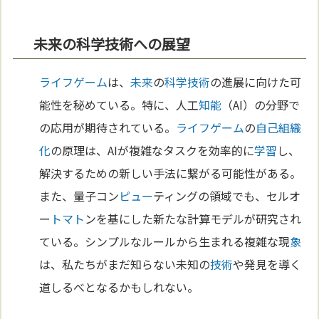
未来の科学技術への展望
ライフゲーム
は、
未来
の
科学
技術
の進展に向けた可
能性を秘めている。特に、人工
知能
（AI）の分野で
の応用が期待されている。
ライフゲーム
の
自己組織
化
の原理は、AIが複雑なタスクを効率的に
学習
し、
解決するための新しい手法に繋がる可能性がある。
また、量子コン
ピュー
ティングの領域でも、セルオ
ー
トマト
ンを基にした新たな計算モデルが研究され
ている。シンプルなルールから生まれる複雑な現
象
は、私たちがまだ知らない未知の
技術
や発見を導く
道しるべとなるかもしれない。