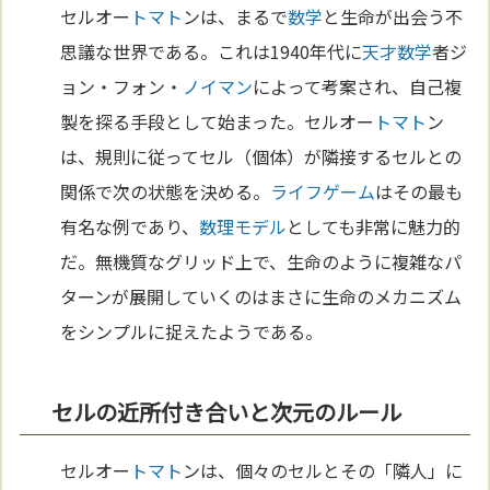
セルオー
トマト
ンは、まるで
数学
と生命が出会う不
思議な世界である。これは1940年代に
天才
数学
者ジ
ョン・フォン・
ノイマン
によって考案され、自己複
製を探る手段として始まった。セルオー
トマト
ン
は、規則に従ってセル（個体）が隣接するセルとの
関係で次の状態を決める。
ライフゲーム
はその最も
有名な例であり、
数理モデル
としても非常に魅力的
だ。無機質なグリッド上で、生命のように複雑なパ
ターンが展開していくのはまさに生命のメカニズム
をシンプルに捉えたようである。
セルの近所付き合いと次元のルール
セルオー
トマト
ンは、個々のセルとその「隣人」に