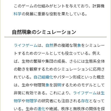
このゲームの仕組みがヒントを与えており、計算機
科学
の発展に重要な役割を果たしている。
自然現象のシミュレーション
ライフゲーム
は、
自然
界の複雑な現
象
をシミュレー
トするためのツールとしても役立っている。例え
ば、生物の繁殖や集団の成長、さらには生態系全体
の動きを観察するためのシミュレーションに応用さ
れている。
自己組織化
やパターン形成といった概念
は、生命や物理現
象
を説
明
するためのモデルとして
非常に有効である。これにより、
ライフゲーム
は
生
物学
や
物理学
の研究者にも注目される
存在
となって
いる。生命の
進化
や絶滅、秩序と無秩序の関係を探