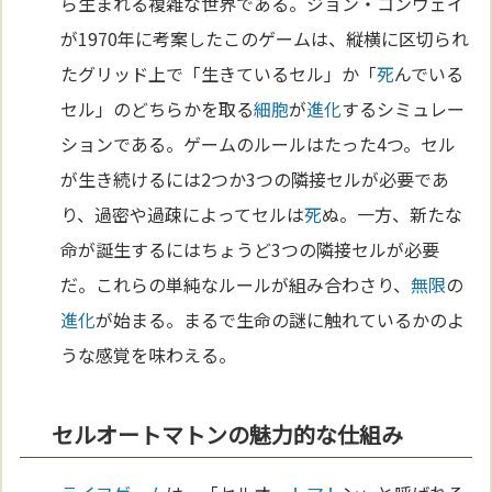
ら生まれる複雑な世界である。ジョン・コンウェイ
が1970年に考案したこのゲームは、縦横に区切られ
たグリッド上で「生きているセル」か「
死
んでいる
セル」のどちらかを取る
細胞
が
進化
するシミュレー
ションである。ゲームのルールはたった4つ。セル
が生き続けるには2つか3つの隣接セルが必要であ
り、過密や過疎によってセルは
死
ぬ。一方、新たな
命が誕生するにはちょうど3つの隣接セルが必要
だ。これらの単純なルールが組み合わさり、
無限
の
進化
が始まる。まるで生命の謎に触れているかのよ
うな感覚を味わえる。
セルオートマトンの魅力的な仕組み