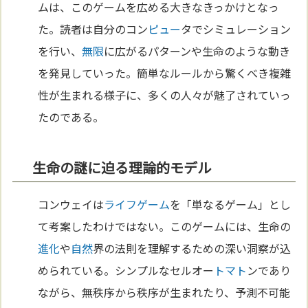
ムは、このゲームを広める大きなきっかけとなっ
た。読者は自分のコン
ピュー
タでシミュレーション
を行い、
無限
に広がるパターンや生命のような動き
を発見していった。簡単なルールから驚くべき複雑
性が生まれる様子に、多くの人々が魅了されていっ
たのである。
生命の謎に迫る理論的モデル
コンウェイは
ライフゲーム
を「単なるゲーム」とし
て考案したわけではない。このゲームには、生命の
進化
や
自然
界の法則を理解するための深い洞察が込
められている。シンプルなセルオー
トマト
ンであり
ながら、無秩序から秩序が生まれたり、予測不可能