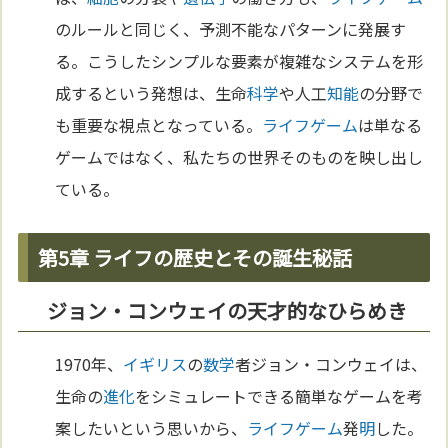
のルールと同じく、予測不能なパターンに発展す
る。こうしたシンプルな要素が複雑なシステムを形
成するという発想は、生命
科学
や人工
知能
の分野で
も重要な視点となっている。
ライフゲーム
は単なる
ゲームではなく、私たちの世界そのものを映し出し
ている。
第5章 ライフの歴史とその誕生秘話
ジョン・コンウェイの天才的なひらめき
1970年、
イギリス
の
数学
者ジョン・コンウェイは、
生命の
進化
をシミュレートできる簡単なゲームを考
案したいという思いから、
ライフゲーム
発
明
した。