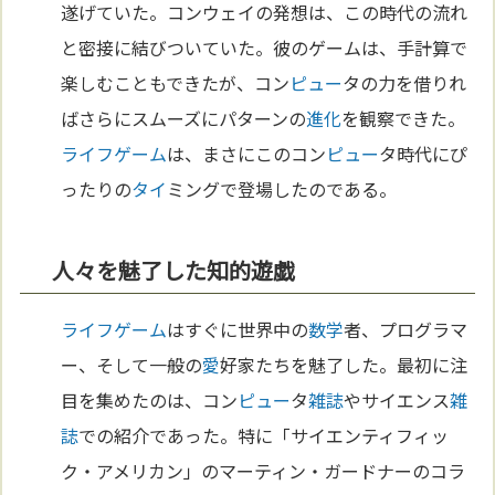
遂げていた。コンウェイの発想は、この時代の流れ
と密接に結びついていた。彼のゲームは、手計算で
楽しむこともできたが、コン
ピュー
タの力を借りれ
ばさらにスムーズにパターンの
進化
を観察できた。
ライフゲーム
は、まさにこのコン
ピュー
タ時代にぴ
ったりの
タイ
ミングで登場したのである。
人々を魅了した知的遊戯
ライフゲーム
はすぐに世界中の
数学
者、プログラマ
ー、そして一般の
愛
好家たちを魅了した。最初に注
目を集めたのは、コン
ピュー
タ
雑誌
やサイエンス
雑
誌
での紹介であった。特に「サイエンティフィッ
ク・アメリカン」のマーティン・ガードナーのコラ