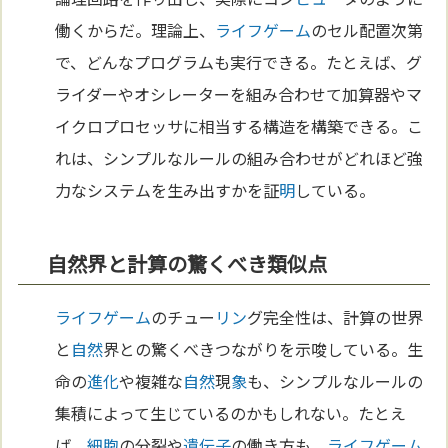
働くからだ。理論上、
ライフゲーム
のセル配置次第
で、どんなプログラムも実行できる。たとえば、グ
ライダーやオシレーターを組み合わせて加算器やマ
イクロプロセッサに相当する構造を構築できる。こ
れは、シンプルなルールの組み合わせがどれほど強
力なシステムを生み出すかを証
明
している。
自然界と計算の驚くべき類似点
ライフゲーム
のチュー
リン
グ完全性は、計算の世界
と
自然
界との驚くべきつながりを示唆している。生
命の
進化
や複雑な
自然
現
象
も、シンプルなルールの
集積によって生じているのかもしれない。たとえ
ば、
細胞
の分裂や
遺伝子
の働き方も、
ライフゲーム