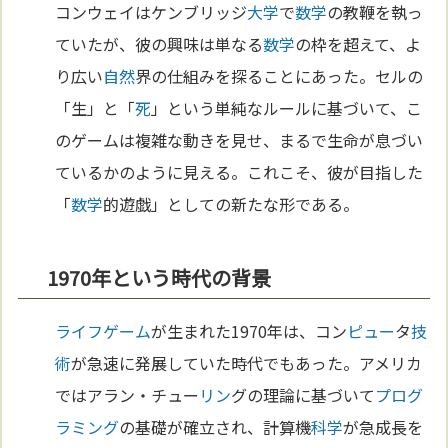
コンウェイはケンブリッジ
大学
で
数学
の教鞭を執っ
ていたが、彼の興味は単なる
数学
の枠を超えて、よ
り広い
自然
界の仕組みを探ることにあった。セルの
「生」と「
死
」という単純なルールに基づいて、こ
のゲームは複雑な動きを見せ、まるで生命が息づい
ているかのように見える。これこそ、彼が目指した
「
数学
的遊戯」としての新たな形である。
1970年という時代の背景
ライフゲーム
が生まれた1970年は、コン
ピュー
タ
技
術
が急速に発展していた時代でもあった。アメリカ
ではアラン・チュー
リン
グの理論に基づいて
プログ
ラミング
の基礎が確立され、計算機
科学
が急成長を