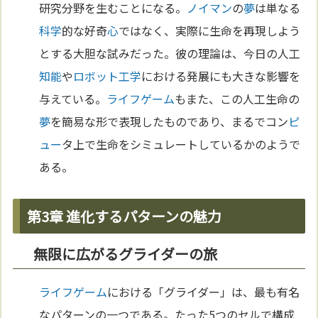
研究分野を生むことになる。
ノイマン
の
夢
は単なる
科学
的な好奇
心
ではなく、実際に生命を再現しよう
とする大胆な試みだった。彼の理論は、今日の人工
知能
や
ロボット工学
における発展にも大きな影響を
与えている。
ライフゲーム
もまた、この人工生命の
夢
を簡易な形で表現したものであり、まるでコン
ピ
ュー
タ上で生命をシミュレートしているかのようで
ある。
第3章 進化するパターンの魅力
無限に広がるグライダーの旅
ライフゲーム
における「グライダー」は、最も有名
なパターンの一つである。たった5つのセルで構成