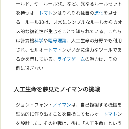
ールド」や「ルール30」など、異なるルールセット
を持つオー
トマト
ンはそれぞれ独自の
進化
を見せ
る。ルール30は、非常にシンプルなルールからカオ
ス的な複雑性が生じることで知られている。これら
は計算機
科学
や
暗号理論
、人工生命の分野でも利用
され、セルオー
トマト
ンがいかに強力なツールであ
るかを示している。
ライフゲーム
の魅力は、その一
例に過ぎない。
人工生命を夢見たノイマンの挑戦
ジョン・フォン・
ノイマン
は、自己複製する機械を
理論的に作り出すことを目指してセルオー
トマト
ン
を設計した。その挑戦は、後に「人工生命」という