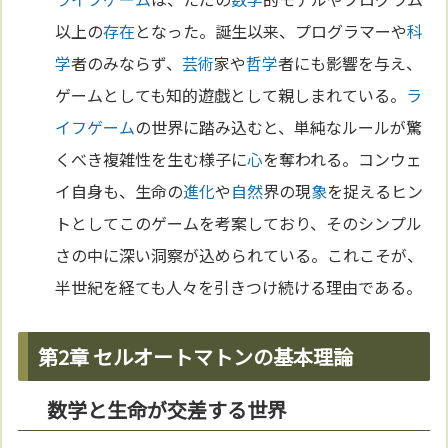
以上の
存在
となった。誕生以来、プログラマーや
科
学
者のみならず、
芸術
家や
哲学
者にも影響を与え、
ゲームとしても知的遊戯として親しまれている。
ラ
イフゲーム
の世界に踏み込むと、単純なルールが驚
くべき複雑性を生む様子に
心
を奪われる。コンウェ
イ自身も、生命の
進化
や
自然
界の現
象
を捉えるヒン
トとしてこのゲームを考案しており、そのシンプル
さの中に深い洞察が込められている。これこそが、
半世紀を経ても人々を引きつけ続ける理由である。
第2章 セルオートマトンの基本理論
数学と生命が交差する世界