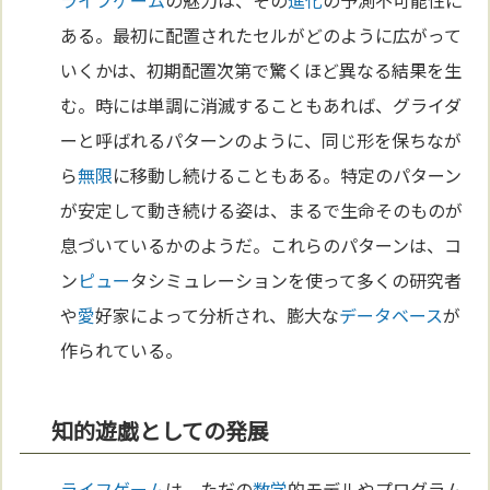
ライフゲーム
の魅力は、その
進化
の予測不可能性に
ある。最初に配置されたセルがどのように広がって
いくかは、初期配置次第で驚くほど異なる結果を生
む。時には単調に消滅することもあれば、グライダ
ーと呼ばれるパターンのように、同じ形を保ちなが
ら
無限
に移動し続けることもある。特定のパターン
が安定して動き続ける姿は、まるで生命そのものが
息づいているかのようだ。これらのパターンは、コ
ン
ピュー
タシミュレーションを使って多くの研究者
や
愛
好家によって分析され、膨大な
データベース
が
作られている。
知的遊戯としての発展
ライフゲーム
は、ただの
数学
的モデルやプログラム