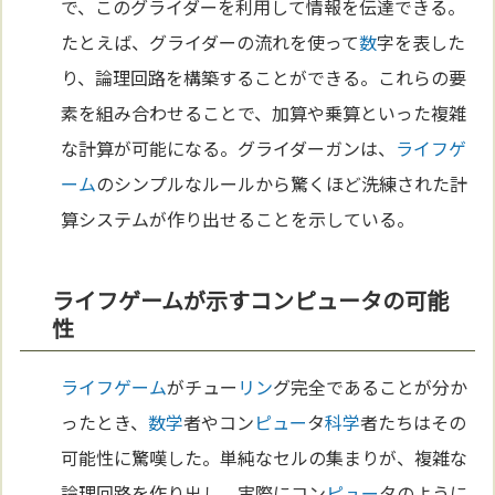
で、このグライダーを利用して情報を伝達できる。
たとえば、グライダーの流れを使って
数
字を表した
り、論理回路を構築することができる。これらの要
素を組み合わせることで、加算や乗算といった複雑
な計算が可能になる。グライダーガンは、
ライフゲ
ーム
のシンプルなルールから驚くほど洗練された計
算システムが作り出せることを示している。
ライフゲームが示すコンピュータの可能
性
ライフゲーム
がチュー
リン
グ完全であることが分か
ったとき、
数学
者やコン
ピュー
タ
科学
者たちはその
可能性に驚嘆した。単純なセルの集まりが、複雑な
論理回路を作り出し、実際にコン
ピュー
タのように