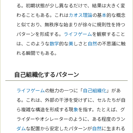
る。初期状態が少し異なるだけで、結果は大きく変
わることもある。これは
カオス理論
の基
本
的な概念
と似ており、無秩序な始まりが徐々に規則性を持つ
パターンを形成する。
ライフゲーム
を観察すること
は、このような
数学
的な
美
しさと
自然
の不思議に触
れる瞬間でもある。
自己組織化するパターン
ライフゲーム
の魅力の一つに「
自己組織化
」があ
る。これは、外部の干渉を受けずに、セルたちが自
ら複雑な構造を形成する現
象
を指す。たとえば、グ
ライダーやオシレーターのように、ある程度のラン
ダム
な配置から安定したパターンが
自然
に生まれる