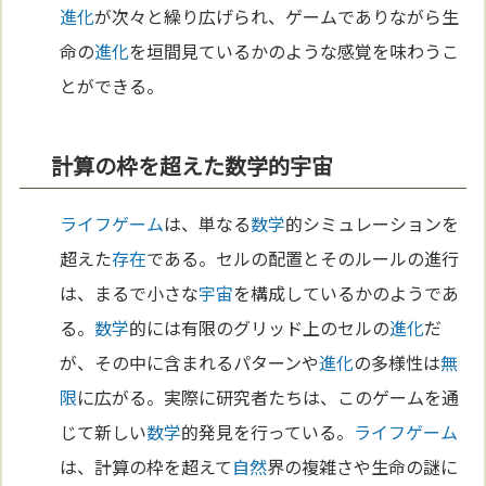
進化
が次々と繰り広げられ、ゲームでありながら生
命の
進化
を垣間見ているかのような感覚を味わうこ
とができる。
計算の枠を超えた数学的宇宙
ライフゲーム
は、単なる
数学
的シミュレーションを
超えた
存在
である。セルの配置とそのルールの進行
は、まるで小さな
宇宙
を構成しているかのようであ
る。
数学
的には有限のグリッド上のセルの
進化
だ
が、その中に含まれるパターンや
進化
の多様性は
無
限
に広がる。実際に研究者たちは、このゲームを通
じて新しい
数学
的発見を行っている。
ライフゲーム
は、計算の枠を超えて
自然
界の複雑さや生命の謎に