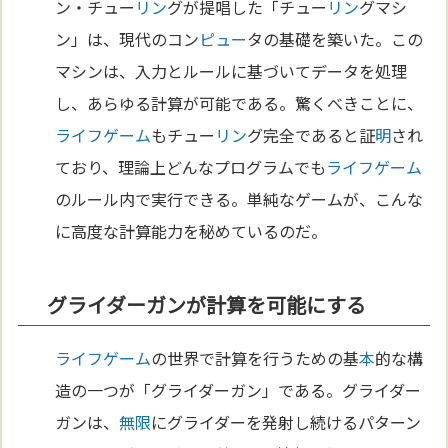
ン・チュー
リン
グが提唱した「チュー
リン
グマシ
ン」は、現代のコン
ピュー
タの基礎を築いた。この
マシンは、入力とルールに基づいてデータを処理
し、あらゆる計算が可能である。驚くべきことに、
ライフゲーム
もチュー
リン
グ完全であると証
明
され
ており、理論上どんなプログラムでも
ライフゲーム
のルール内で実行できる。単純なゲームが、こんな
に高度な計算能力を秘めているのだ。
グライダーガンが計算を可能にする
ライフゲーム
の世界で計算を行うための基
本
的な構
造の一つが「グライダーガン」である。グライダー
ガンは、
無限
にグライダーを発射し続けるパターン