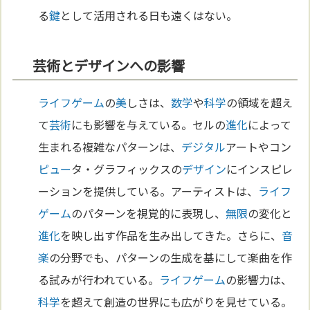
る
鍵
として活用される日も遠くはない。
芸術とデザインへの影響
ライフゲーム
の
美
しさは、
数学
や
科学
の領域を超え
て
芸術
にも影響を与えている。セルの
進化
によって
生まれる複雑なパターンは、
デジタル
アートやコン
ピュー
タ・グラフィックスの
デザイン
にインスピレ
ーションを提供している。アーティストは、
ライフ
ゲーム
のパターンを視覚的に表現し、
無限
の変化と
進化
を映し出す作品を生み出してきた。さらに、
音
楽
の分野でも、パターンの生成を基にして楽曲を作
る試みが行われている。
ライフゲーム
の影響力は、
科学
を超えて創造の世界にも広がりを見せている。