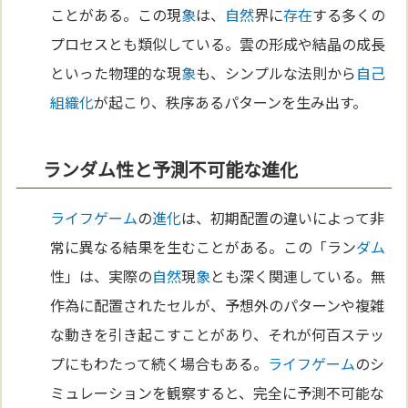
ことがある。この現
象
は、
自然
界に
存在
する多くの
プロセスとも類似している。雲の形成や結晶の成長
といった物理的な現
象
も、シンプルな法則から
自己
組織化
が起こり、秩序あるパターンを生み出す。
ランダム性と予測不可能な進化
ライフゲーム
の
進化
は、初期配置の違いによって非
常に異なる結果を生むことがある。この「ラン
ダム
性」は、実際の
自然
現
象
とも深く関連している。無
作為に配置されたセルが、予想外のパターンや複雑
な動きを引き起こすことがあり、それが何百ステッ
プにもわたって続く場合もある。
ライフゲーム
のシ
ミュレーションを観察すると、完全に予測不可能な