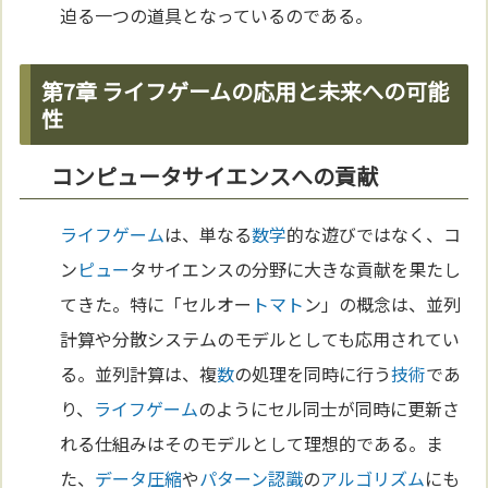
迫る一つの道具となっているのである。
第7章 ライフゲームの応用と未来への可能
性
コンピュータサイエンスへの貢献
ライフゲーム
は、単なる
数学
的な遊びではなく、コ
ン
ピュー
タサイエンスの分野に大きな貢献を果たし
てきた。特に「セルオー
トマト
ン」の概念は、並列
計算や分散システムのモデルとしても応用されてい
る。並列計算は、複
数
の処理を同時に行う
技術
であ
り、
ライフゲーム
のようにセル同士が同時に更新さ
れる仕組みはそのモデルとして理想的である。ま
た、
データ圧縮
や
パターン認識
の
アルゴリズム
にも