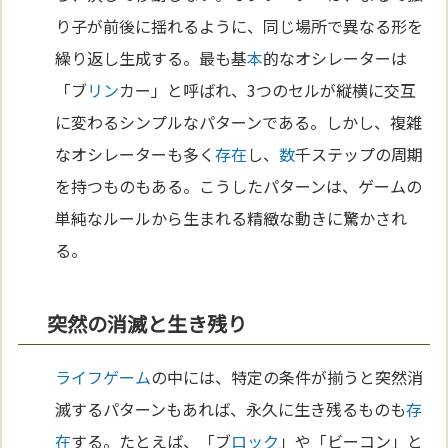
り子が前後に揺れるように、同じ場所で異なる形を
繰り返し生成する。最も基
本
的なオシレーターは
「ブ
リン
カー」と呼ばれ、3つのセルが縦横に交互
に変わるシンプルなパターンである。しかし、複雑
なオシレーターも多く
存在
し、
数
千ステップの周期
を持つものもある。こうしたパターンは、ゲームの
単純なルールから生まれる精緻な動きに驚かされ
る。
突然の消滅と生き残り
ライフゲーム
の中には、特定の条件が揃うと突然消
滅するパターンもあれば、永久に生き残るものも
存
在
する。たとえば、「ブ
ロック
」や「ビーコン」と