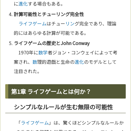
に
進化
する場合もある。
計算可能性とチュー
リン
グ完全性
ライフゲーム
はチュー
リン
グ完全であり、理論
的にはあらゆる計算が可能である。
ライフゲーム
の歴史とJohn Conway
1970年に
数学
者ジョン・コンウェイによって考
案され、
数
理的遊戯と生命の
進化
のモデルとして
注目された。
第1章 ライフゲームとは何か？
シンプルなルールが生む無限の可能性
「
ライフゲーム
」は、驚くほどシンプルなルールか