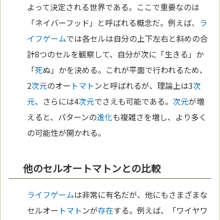
よって決定される世界である。ここで重要なのは
「ネイバーフッド」と呼ばれる概念だ。例えば、
ラ
イフゲーム
では各セルは自分の上下左右と斜めの合
計8つのセルを観察して、自分が次に「生きる」か
「
死
ぬ」かを決める。これが平面で行われるため、
2
次元
のオー
トマト
ンと呼ばれるが、理論上は3
次
元
、さらには4
次元
でさえも可能である。
次元
が増
えると、パターンの
進化
も複雑さを増し、より多く
の可能性が開かれる。
他のセルオートマトンとの比較
ライフゲーム
は非常に有名だが、他にもさまざまな
セルオー
トマト
ンが
存在
する。例えば、「ワイヤワ