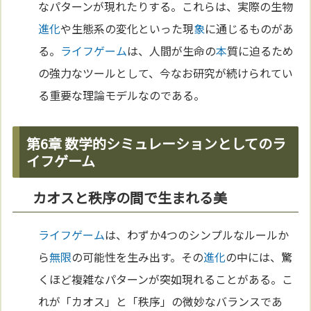
なパターンが現れたりする。これらは、実際の生物
進化
や生態系の変化といった現
象
に通じるものがあ
る。
ライフゲーム
は、人間が生命の
本
質に迫るため
の強力なツールとして、今なお研究が続けられてい
る重要な理論モデルなのである。
第6章 数学的シミュレーションとしてのラ
イフゲーム
カオスと秩序の間で生まれる美
ライフゲーム
は、わずか4つのシンプルなルールか
ら
無限
の可能性を生み出す。その
進化
の中には、驚
くほど複雑なパターンが突如現れることがある。こ
れが「カオス」と「秩序」の微妙なバランスであ