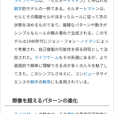
ライフゲーム
は、「セルオー
トマト
ン」と呼ばれる
数学
的モデルの一例である。セルオー
トマト
ンは、
セルとその隣接セルが決まったルールに従って次の
状態を決めるものであり、複雑なパターンや動きが
シンプルなルールの積み重ねで生成される。このモ
デルは1940年代にジョン・フォン・
ノイマン
によっ
て考案され、自己複製の可能性を探る研究として注
目された。
ライフゲーム
もその系譜にあるが、より
直感的で簡単に理解できる点が多くの人々を魅了し
てきた。このシンプルさゆえに、コン
ピュー
タサイ
エンスや
数学
の
教育
にも多用されている。
想像を超えるパターンの進化