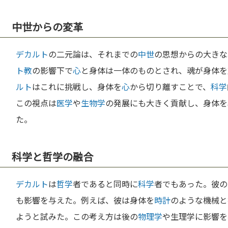
中世からの変革
デカルト
の二元論は、それまでの
中世
の思想からの大きな
ト教
の影響下で
心
と身体は一体のものとされ、魂が身体を
ルト
はこれに挑戦し、身体を
心
から切り離すことで、
科学
この視点は
医学
や
生物学
の発展にも大きく貢献し、身体を
た。
科学と哲学の融合
デカルト
は
哲学
者であると同時に
科学
者でもあった。彼の
も影響を与えた。例えば、彼は身体を
時計
のような機械と
ようと試みた。この考え方は後の
物理学
や生理学に影響を