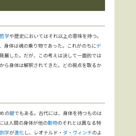
哲学
や歴史においてはそれ以上の意味を持つ。
、身体は魂の乗り物であった。これがのちに
デ
発展した。だが、この考えは決して一面的では
から身体は解釈されてきた。どの視点を取るか
めの
鍵
でもある。古代には、身体を持つものは
には人間の身体が他の
動物
のそれとは異なる特
剖学
が
進化
し、レオナルド・
ダ・ヴィンチ
のよ