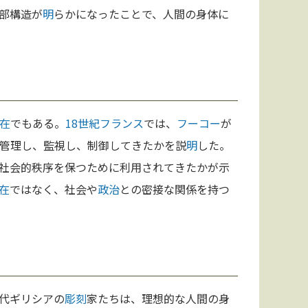
部構造が
明
らかになったことで、人間の身体に
在
でもある。
18世紀
フランス
では、
フーコー
が
管理し、監視し、制御してきたかを説
明
した。
社会的秩序を保つために利用されてきたかが示
在
ではなく、社会や
政治
との密接な関係を持つ
代ギリシアの
彫刻
家たちは、理想的な人間の身