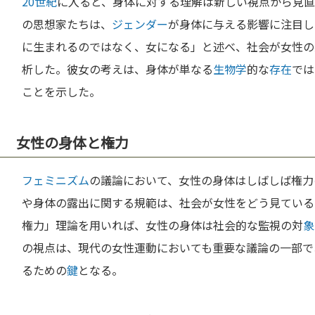
20世紀
に入ると、身体に対する理解は新しい視点から見
の思想家たちは、
ジェンダー
が身体に与える影響に注目し
に生まれるのではなく、女になる」と述べ、社会が女性の
析した。彼女の考えは、身体が単なる
生物学
的な
存在
では
ことを示した。
女性の身体と権力
フェミニズム
の議論において、女性の身体はしばしば権力
や身体の露出に関する規範は、社会が女性をどう見ている
権力」理論を用いれば、女性の身体は社会的な監視の対
象
の視点は、現代の女性運動においても重要な議論の一部で
るための
鍵
となる。