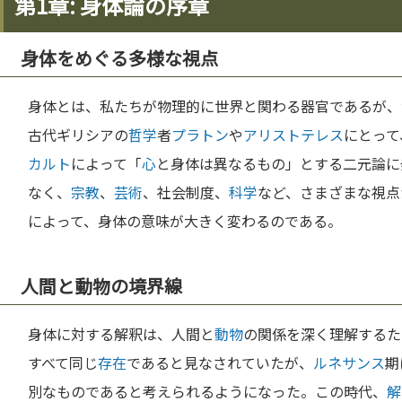
第1章: 身体論の序章
身体をめぐる多様な視点
身体とは、私たちが物理的に世界と関わる器官であるが、
古代ギリシアの
哲学
者
プラトン
や
アリストテレス
にとって
カルト
によって「
心
と身体は異なるもの」とする二元論に
なく、
宗教
、
芸術
、社会制度、
科学
など、さまざまな視点
によって、身体の意味が大きく変わるのである。
人間と動物の境界線
身体に対する解釈は、人間と
動物
の関係を深く理解するた
すべて同じ
存在
であると見なされていたが、
ルネサンス
期
別なものであると考えられるようになった。この時代、
解