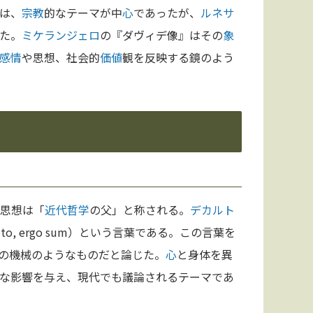
は、
宗教
的なテーマが中
心
であったが、
ルネサ
た。
ミケランジェロ
の『ダヴィデ像』はその
象
感情
や思想、社会的
価値
観を反映する鏡のよう
の思想は「
近代哲学
の父」と称される。
デカルト
ito, ergo sum）という言葉である。この言葉を
の機械のようなものだと論じた。
心
と身体を異
な影響を与え、現代でも議論されるテーマであ