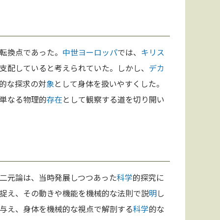
転換点であった。
中世
ヨーロッパ
では、
キリス
支配していると考えられていた。しかし、
デカ
的な探求の対
象
として身体を扱いやすくした。
単なる物理的
存在
として観察する道を切り開い
二元論は、当時発展しつつあった
科学
的探究に
捉え、その動きや機能を機械的な法則で説
明
し
与え、身体を機械的な視点で解剖する
科学
的な