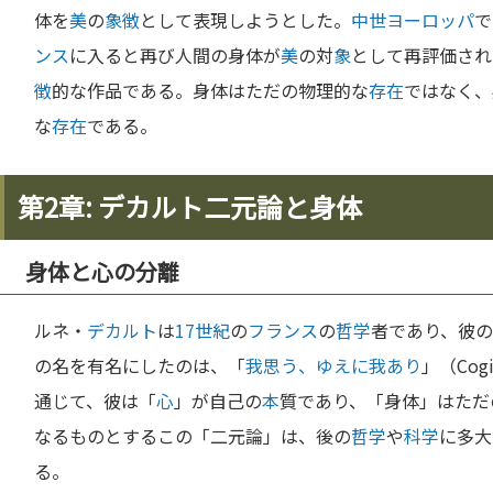
体を
美
の
象徴
として表現しようとした。
中世
ヨーロッパ
で
ンス
に入ると再び人間の身体が
美
の対
象
として再評価され
徴
的な作品である。身体はただの物理的な
存在
ではなく、
な
存在
である。
第2章: デカルト二元論と身体
身体と心の分離
ルネ・
デカルト
は
17世紀
の
フランス
の
哲学
者であり、彼
の名を有名にしたのは、「
我思う、ゆえに我あり
」（Cog
通じて、彼は「
心
」が自己の
本
質であり、「身体」はただ
なるものとするこの「二元論」は、後の
哲学
や
科学
に多大
る。