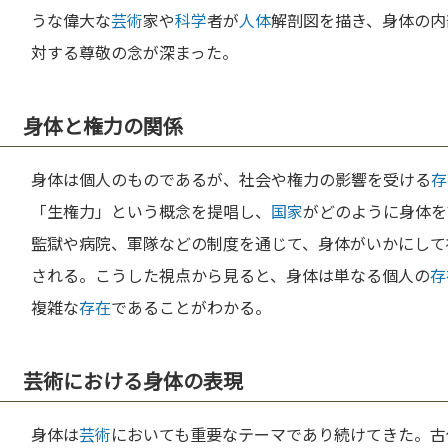
うな偉大な
芸術
家や
科学
者が
人体
解剖図を描き、身体の内
対する尊敬の念が深まった。
身体と権力の関係
身体は個人のものであるが、社会や権力の影響を受ける
存
「生権力」という概念を提唱し、
国家
がどのように身体を
監獄や病院、軍隊などの制度を通じて、身体がいかにして
される。こうした視点から見ると、身体は単なる個人の
存
複雑な
存在
であることがわかる。
芸術における身体の表現
身体は
芸術
においても重要なテーマであり続けてきた。古