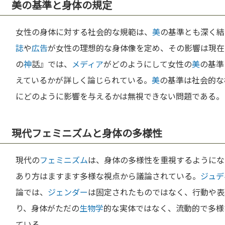
美の基準と身体の規定
女性の身体に対する社会的な規範は、
美
の基準とも深く結
誌
や
広告
が女性の理想的な身体像を定め、その影響は現在
の
神
話』では、
メディア
がどのようにして女性の
美
の基準
えているかが詳しく論じられている。
美
の基準は社会的な
にどのように影響を与えるかは無視できない問題である。
現代フェミニズムと身体の多様性
現代の
フェミニズム
は、身体の多様性を重視するようにな
あり方はますます多様な視点から議論されている。
ジュデ
論では、
ジェンダー
は固定されたものではなく、行動や表
り、身体がただの
生物学
的な実体ではなく、流動的で多様
ている。