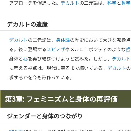
アプローチを促進した。
デカルト
の二元論は、
科学
と
哲学
デカルトの遺産
デカルト
の二元論は、
身体論
の歴史において大きな転換点
る。後に登場する
スピノザ
やメルロ＝ポンティのような
哲
身体と
心
を再び結びつけようと試みた。しかし、
デカルト
に考える視点は、現代に至るまで続いている。
デカルト
の
求するかを今も形作っている。
第3章: フェミニズムと身体の再評価
ジェンダーと身体のつながり