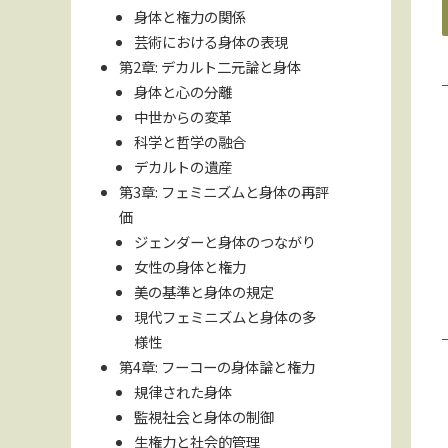
身体と権力の関係
芸術における身体の表現
第2章: デカルト二元論と身体
身体と心の分離
中世からの変革
科学と哲学の融合
デカルトの遺産
第3章: フェミニズムと身体の再評
価
ジェンダーと身体のつながり
女性の身体と権力
美の基準と身体の規定
現代フェミニズムと身体の多
様性
第4章: フーコーの身体論と権力
規律された身体
監視社会と身体の制御
生権力と社会的管理