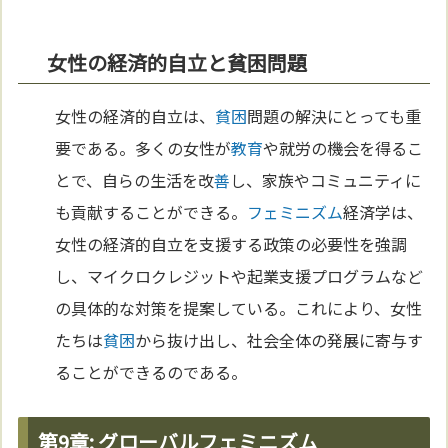
女性の経済的自立と貧困問題
女性の経済的自立は、
貧困
問題の解決にとっても重
要である。多くの女性が
教育
や就労の機会を得るこ
とで、自らの生活を改
善
し、家族やコミュニティに
も貢献することができる。
フェミニズム
経済学は、
女性の経済的自立を支援する政策の必要性を強調
し、マイクロクレジットや起業支援プログラムなど
の具体的な対策を提案している。これにより、女性
たちは
貧困
から抜け出し、社会全体の発展に寄与す
ることができるのである。
第9章: グローバルフェミニズム