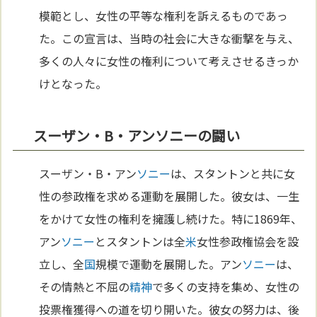
模範とし、女性の平等な権利を訴えるものであっ
た。この宣言は、当時の社会に大きな衝撃を与え、
多くの人々に女性の権利について考えさせるきっか
けとなった。
スーザン・B・アンソニーの闘い
スーザン・B・アン
ソニー
は、スタントンと共に女
性の参政権を求める運動を展開した。彼女は、一生
をかけて女性の権利を擁護し続けた。特に1869年、
アン
ソニー
とスタントンは全
米
女性参政権協会を設
立し、全
国
規模で運動を展開した。アン
ソニー
は、
その情熱と不屈の
精神
で多くの支持を集め、女性の
投票権獲得への道を切り開いた。彼女の努力は、後