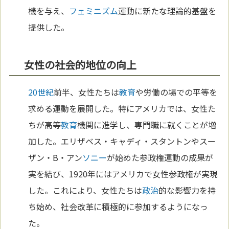
機を与え、
フェミニズム
運動に新たな理論的基盤を
提供した。
女性の社会的地位の向上
20世紀
前半、女性たちは
教育
や労働の場での平等を
求める運動を展開した。特にアメリカでは、女性た
ちが高等
教育
機関に進学し、専門職に就くことが増
加した。エリザベス・キャディ・スタントンやスー
ザン・B・アン
ソニー
が始めた参政権運動の成果が
実を結び、1920年にはアメリカで女性参政権が実現
した。これにより、女性たちは
政治
的な影響力を持
ち始め、社会改革に積極的に参加するようになっ
た。