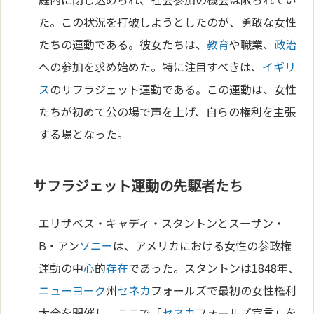
た。この状況を打破しようとしたのが、勇敢な女性
たちの運動である。彼女たちは、
教育
や職業、
政治
への参加を求め始めた。特に注目すべきは、
イギリ
ス
のサフラジェット運動である。この運動は、女性
たちが初めて公の場で声を上げ、自らの権利を主張
する場となった。
サフラジェット運動の先駆者たち
エリザベス・キャディ・スタントンとスーザン・
B・アン
ソニー
は、アメリカにおける女性の参政権
運動の中
心
的
存在
であった。スタントンは1848年、
ニューヨーク
州
セネカ
フォールズで最初の女性権利
大会を開催し、ここで「
セネカ
フォールズ宣言」を