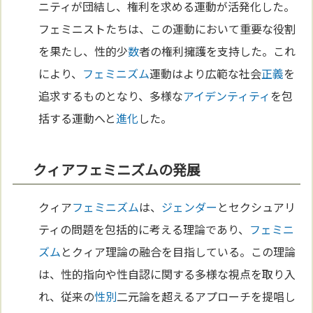
ニティが団結し、権利を求める運動が活発化した。
フェミニストたちは、この運動において重要な役割
を果たし、性的少
数
者の権利擁護を支持した。これ
により、
フェミニズム
運動はより広範な社会
正義
を
追求するものとなり、多様な
アイデンティティ
を包
括する運動へと
進化
した。
クィアフェミニズムの発展
クィア
フェミニズム
は、
ジェンダー
とセクシュアリ
ティの問題を包括的に考える理論であり、
フェミニ
ズム
とクィア理論の融合を目指している。この理論
は、性的指向や性自認に関する多様な視点を取り入
れ、従来の
性別
二元論を超えるアプローチを提唱し