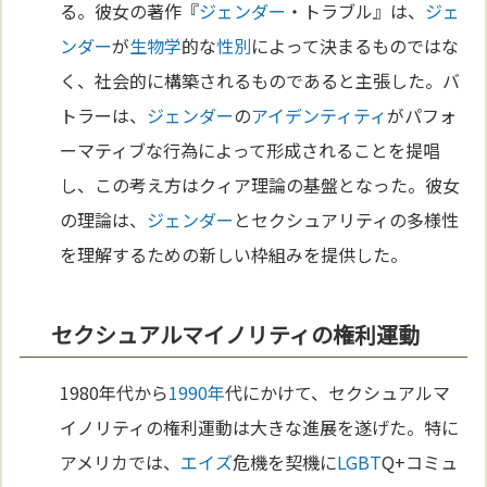
る。彼女の著作『
ジェンダー
・トラブル』は、
ジェ
ンダー
が
生物学
的な
性別
によって決まるものではな
く、社会的に構築されるものであると主張した。バ
トラーは、
ジェンダー
の
アイデンティティ
がパフォ
ーマティブな行為によって形成されることを提唱
し、この考え方はクィア理論の基盤となった。彼女
の理論は、
ジェンダー
とセクシュアリティの多様性
を理解するための新しい枠組みを提供した。
セクシュアルマイノリティの権利運動
1980年代から
1990年
代にかけて、セクシュアルマ
イノリティの権利運動は大きな進展を遂げた。特に
アメリカでは、
エイズ
危機を契機に
LGBT
Q+コミュ