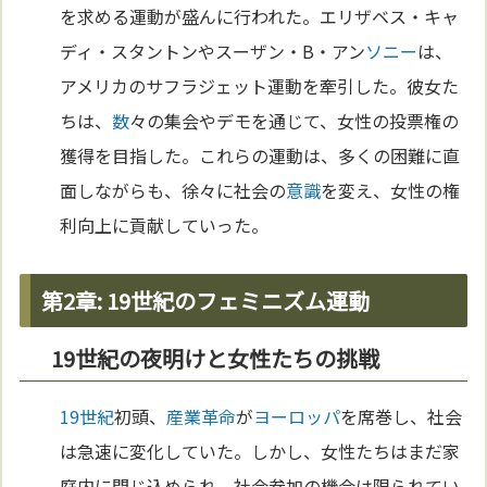
を求める運動が盛んに行われた。エリザベス・キャ
ディ・スタントンやスーザン・B・アン
ソニー
は、
アメリカのサフラジェット運動を牽引した。彼女た
ちは、
数
々の集会やデモを通じて、女性の投票権の
獲得を目指した。これらの運動は、多くの困難に直
面しながらも、徐々に社会の
意識
を変え、女性の権
利向上に貢献していった。
第2章: 19世紀のフェミニズム運動
19世紀の夜明けと女性たちの挑戦
19世紀
初頭、
産業革命
が
ヨーロッパ
を席巻し、社会
は急速に変化していた。しかし、女性たちはまだ家
庭内に閉じ込められ、社会参加の機会は限られてい