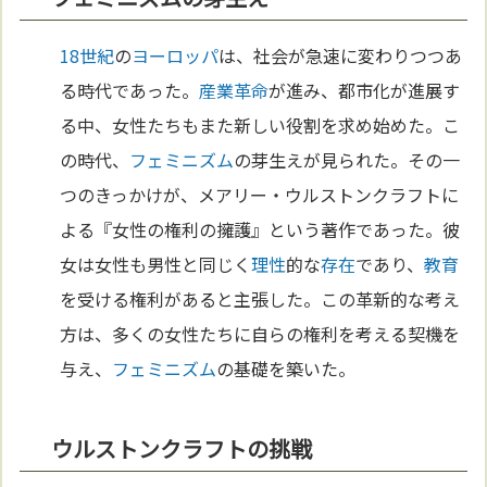
18世紀
の
ヨーロッパ
は、社会が急速に変わりつつあ
る時代であった。
産業革命
が進み、都市化が進展す
る中、女性たちもまた新しい役割を求め始めた。こ
の時代、
フェミニズム
の芽生えが見られた。その一
つのきっかけが、メアリー・ウルストンクラフトに
よる『女性の権利の擁護』という著作であった。彼
女は女性も男性と同じく
理性
的な
存在
であり、
教育
を受ける権利があると主張した。この革新的な考え
方は、多くの女性たちに自らの権利を考える契機を
与え、
フェミニズム
の基礎を築いた。
ウルストンクラフトの挑戦