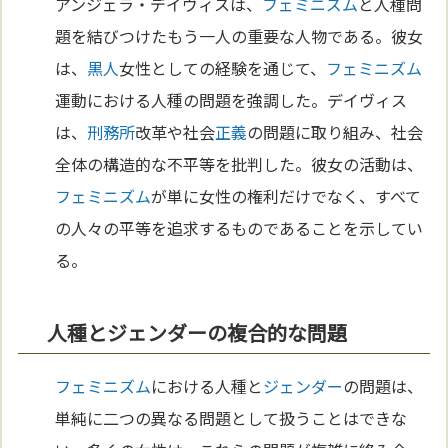
アンジェラ・デイヴィスは、
フェミニズム
と人種問
題を結びつけたもう一人の重要な人物である。彼女
は、
黒人
女性としての経験を通じて、
フェミニズム
運動における人種の問題を強調した。デイヴィス
は、
刑務所
改革や社会
正義
の問題に取り組み、社会
全体の構造的な不平等を批判した。彼女の活動は、
フェミニズム
が単に女性の権利だけでなく、すべて
の人々の平等を追求するものであることを示してい
る。
人種とジェンダーの複合的な問題
フェミニズム
における人種と
ジェンダー
の問題は、
単純に二つの異なる問題として扱うことはできな