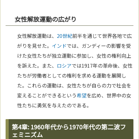
女性解放運動の広がり
女性解放運動は、
20世紀
前半を通じて世界各地で広
がりを見せた。
インド
では、ガンディーの影響を受
けた女性たちが独立運動に参加し、女性の権利向上
を訴えた。また、
ロシア
では1917年の革命後、女性
たちが労働者としての権利を求める運動を展開し
た。これらの運動は、女性たちが自らの力で社会を
変えることができるという
希望
を広め、世界中の女
性たちに勇気を与えたのである。
第4章: 1960年代から1970年代の第二波フ
ェミニズム