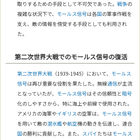
取りするための手段として不可欠であった。
戦争
の
複雑な状況下で、
モールス信号
は各
国
の軍事作戦を
支え、敵の情報を傍受する手段としても利用され
た。
第二次世界大戦でのモールス信号の復活
第二次世界大戦
（1939-1945）において、
モールス
信号
は再び重要な役割を果たした。無線
通信
が主流
となっていたが、
モールス信号
はその信頼性と
暗号
化のしやすさから、特に海上や前線で使用された。
アメリカの海軍や
イギリス
の空軍は、
モールス信号
を用いて敵の
潜水艦
や
航空
機の動きを伝達し、連合
国
の勝利に貢献した。また、
スパイ
たちは
モールス