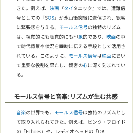
きた。例えば、
映画
『
タイ
タニック』では、遭難信
号としての「S
OS
」が氷山衝突後に送信され、観客
に緊張感を与える。
モールス信号
の独特のリズム
は、視覚的にも聴覚的にも印
象
的であり、
映画
の中
で時代背景や状況を瞬時に伝える手段として活用さ
れている。このように、
モールス信号
は
映画
におい
て重要な役割を果たし、観客の
心
に深く刻まれてい
る。
モールス信号と音楽: リズムが生む共感
音楽
の世界でも、
モールス信号
は独特のリズムとし
て取り入れられてきた。例えば、ピンク・フロイド
の「Echoes」や、レディオヘッドの「OK