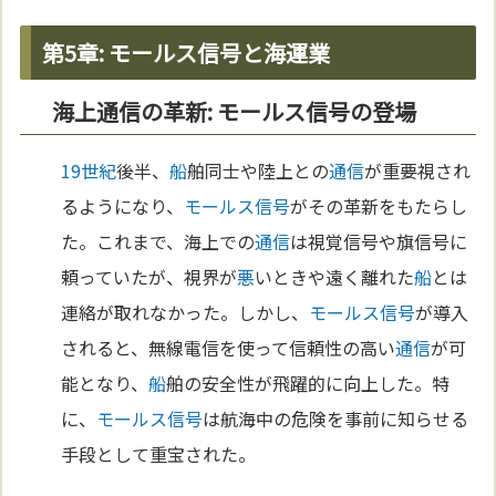
第5章: モールス信号と海運業
海上通信の革新: モールス信号の登場
19世紀
後半、
船
舶同士や陸上との
通信
が重要視され
るようになり、
モールス信号
がその革新をもたらし
た。これまで、海上での
通信
は視覚信号や旗信号に
頼っていたが、視界が
悪
いときや遠く離れた
船
とは
連絡が取れなかった。しかし、
モールス信号
が導入
されると、無線電信を使って信頼性の高い
通信
が可
能となり、
船
舶の安全性が飛躍的に向上した。特
に、
モールス信号
は航海中の危険を事前に知らせる
手段として重宝された。