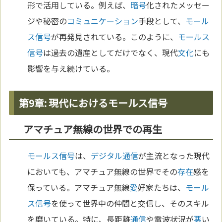
形で活用している。例えば、
暗号
化されたメッセー
ジや秘密の
コミュニケーション
手段として、
モール
ス信号
が再発見されている。このように、
モールス
信号
は過去の遺産としてだけでなく、現代
文化
にも
影響を与え続けている。
第9章: 現代におけるモールス信号
アマチュア無線の世界での再生
モールス信号
は、
デジタル
通信
が主流となった現代
においても、アマチュア無線の世界でその
存在
感を
保っている。アマチュア無線
愛
好家たちは、
モール
ス信号
を使って世界中の仲間と交信し、そのスキル
を磨いている。特に、長距離
通信
や電波状況が
悪
い