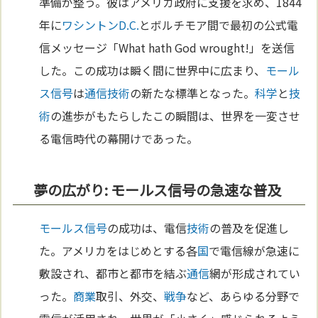
準備が整う。彼はアメリカ政府に支援を求め、1844
年に
ワシントンD.C.
とボルチモア間で最初の公式電
信メッセージ「What hath God wrought!」を送信
した。この成功は瞬く間に世界中に広まり、
モール
ス信号
は
通信
技術
の新たな標準となった。
科学
と
技
術
の進歩がもたらしたこの瞬間は、世界を一変させ
る電信時代の幕開けであった。
夢の広がり: モールス信号の急速な普及
モールス信号
の成功は、電信
技術
の普及を促進し
た。アメリカをはじめとする各
国
で電信線が急速に
敷設され、都市と都市を結ぶ
通信
網が形成されてい
った。
商業
取引、外交、
戦争
など、あらゆる分野で