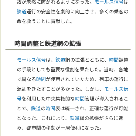
故が未然に防がれるようになった。
モールス信号
は
鉄道
運行の安全性を劇的に向上させ、多くの乗客の
命を救うことに貢献した。
時間調整と鉄道網の拡張
モールス信号
は、
鉄道
網の拡張とともに、
時間
調整
の手段としても重要な役割を果たした。当時、各地
で異なる
時間
が使用されていたため、列車の運行に
混乱をきたすことが多かった。しかし、
モールス信
号
を利用した中央集権的な
時間
管理が導入されるこ
とで、
鉄道
の
時間
表は統一され、正確な運行が可能
となった。これにより、
鉄道
網の拡張がさらに進
み、都市間の移動が一層便利になった。