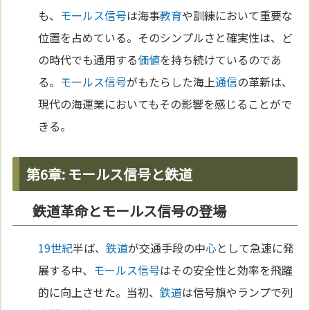
も、
モールス信号
は海事
教育
や訓練において重要な
位置を占めている。そのシンプルさと確実性は、ど
の時代でも通用する
価値
を持ち続けているのであ
る。
モールス信号
がもたらした海上
通信
の革新は、
現代の海運業においてもその影響を感じることがで
きる。
第6章: モールス信号と鉄道
鉄道革命とモールス信号の登場
19世紀
半ば、
鉄道
が交通手段の中
心
として急速に発
展する中、
モールス信号
はその安全性と効率を飛躍
的に向上させた。当初、
鉄道
は信号旗やランプで列