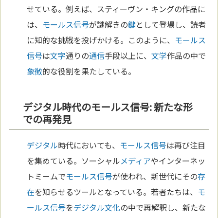
せている。例えば、スティーヴン・キングの作品に
は、
モールス信号
が謎解きの
鍵
として登場し、読者
に知的な挑戦を投げかける。このように、
モールス
信号
は
文字
通りの
通信
手段以上に、
文学
作品の中で
象徴
的な役割を果たしている。
デジタル時代のモールス信号: 新たな形
での再発見
デジタル
時代においても、
モールス信号
は再び注目
を集めている。ソーシャル
メディア
やインターネッ
トミームで
モールス信号
が使われ、新世代にその
存
在
を知らせるツールとなっている。若者たちは、
モ
ールス信号
を
デジタル
文化
の中で再解釈し、新たな