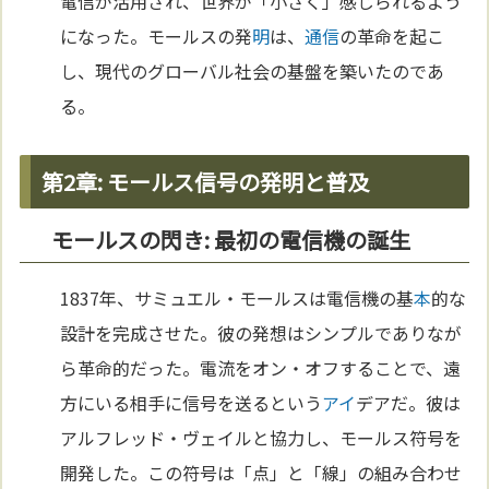
電信が活用され、世界が「小さく」感じられるよう
になった。モールスの発
明
は、
通信
の革命を起こ
し、現代のグローバル社会の基盤を築いたのであ
る。
第2章: モールス信号の発明と普及
モールスの閃き: 最初の電信機の誕生
1837年、サミュエル・モールスは電信機の基
本
的な
設計を完成させた。彼の発想はシンプルでありなが
ら革命的だった。電流をオン・オフすることで、遠
方にいる相手に信号を送るという
アイ
デアだ。彼は
アルフレッド・ヴェイルと協力し、モールス符号を
開発した。この符号は「点」と「線」の組み合わせ