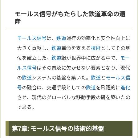
モールス信号がもたらした鉄道革命の遺
産
モールス信号
は、
鉄道
運行の効率化と安全性向上に
大きく貢献し、
鉄道
革命を支える
技術
としてその地
位を確立した。
鉄道
網が世界中に広がる中で、
モー
ルス信号
はその普及に欠かせない要素となり、現代
の
鉄道
システムの基盤を築いた。
鉄道
と
モールス信
号
の融合は、交通手段としての
鉄道
を飛躍的に
進化
させ、現代のグローバルな移動手段の礎を築いたの
である。
第7章: モールス信号の技術的基盤