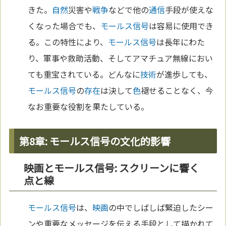
きた。
自然
災害や
戦争
などで他の
通信
手段が使えな
くなった場合でも、
モールス信号
は容易に使用でき
る。この特性により、
モールス信号
は長年にわた
り、軍事や救助活動、そしてアマチュア無線におい
ても重宝されている。どんなに
技術
が進歩しても、
モールス信号
の
存在
は決して
色
褪せることなく、今
なお重要な役割を果たしている。
第8章: モールス信号の文化的影響
映画とモールス信号: スクリーンに響く
点と線
モールス信号
は、
映画
の中でしばしば緊迫したシー
ンや重要なメッセージを伝える手段として描かれて