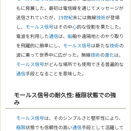
もに発展した。最初は電信線を通じてメッセージが
送信されていたが、
19世紀
末には無線
技術
が登場
し、
モールス信号
はその中
心
的な役割を果たした。
電波を利用した
通信
は、
船
舶や遠隔地とのやり取り
を飛躍的に簡単にし、
モールス信号
は新たな
技術
の
波に乗って世界中に広がった。無線
技術
の
進化
は、
モールス信号
がどんな場所でも使用できる普遍的な
通信
手段となることを意味した。
モールス信号の耐久性: 極限状態での強
み
モールス信号
は、そのシンプルさと堅牢性により、
極限
状態でも信頼性の高い
通信
手段として活躍して