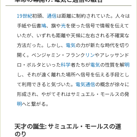
19世紀
初頭、
通信
は距離に制約されていた。人々は
手紙や伝書
鳩
、旗や
光
を使った信号で情報を伝えて
いたが、いずれも距離や天候に左右される不確実な
方法だった。しかし、
電気
の力が新たな時代を切り
開く。ベンジャミン・フランク
リン
やアレッサンド
ロ・ボルタといった
科学
者たちが
電気
の性質を解
明
し、それが遠く離れた場所へ信号を伝える手段とし
て利用できると気づいた。
電気
通信
の概念が徐々に
形成され、やがてそれはサミュエル・モールスの発
明
へと繋がる。
天才の誕生: サミュエル・モールスの道
のり