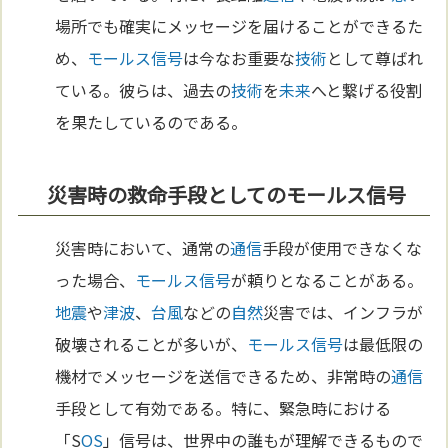
場所でも確実にメッセージを届けることができるた
め、
モールス信号
は今なお重要な
技術
として尊ばれ
ている。彼らは、過去の
技術
を
未来
へと繋げる役割
を果たしているのである。
災害時の救命手段としてのモールス信号
災害時において、通常の
通信
手段が使用できなくな
った場合、
モールス信号
が頼りとなることがある。
地震
や
津波
、
台風
などの
自然
災害では、インフラが
破壊されることが多いが、
モールス信号
は最低限の
機材でメッセージを送信できるため、非常時の
通信
手段として有効である。特に、緊急時における
「S
OS
」信号は、世界中の誰もが理解できるもので