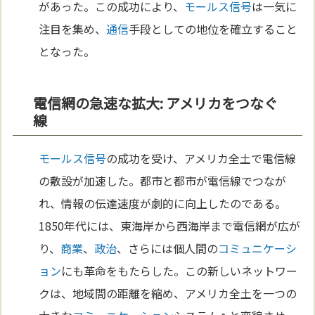
があった。この成功により、
モールス信号
は一気に
注目を集め、
通信
手段としての地位を確立すること
となった。
電信網の急速な拡大: アメリカをつなぐ
線
モールス信号
の成功を受け、アメリカ全土で電信線
の敷設が加速した。都市と都市が電信線でつなが
れ、情報の伝達速度が劇的に向上したのである。
1850年代には、東海岸から西海岸まで電信網が広が
り、
商業
、
政治
、さらには個人間の
コミュニケーシ
ョン
にも革命をもたらした。この新しいネットワー
クは、地域間の距離を縮め、アメリカ全土を一つの