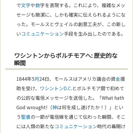
で
文字
や
数
字を表現する。これにより、複雑なメッ
セージも簡潔に、しかも確実に伝えられるようにな
った。モールスとヴェイルの創意工夫が、この新し
い
コミュニケーション
手段を生み出したのである。
ワシントンからボルチモアへ: 歴史的な
瞬間
1844年5
月
24日、モールスはアメリカ議会の資
金
援
助を受け、
ワシントンD.C.
とボルチモア間で初めて
の公的な電信メッセージを送信した。「What hath
God wrought!（
神
は何を成し遂げたか！）」とい
う
聖書
の一節が電信線を通じて伝わった瞬間、そこ
には人類の新たな
コミュニケーション
時代の幕開け