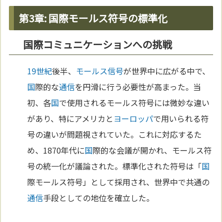
第3章: 国際モールス符号の標準化
国際コミュニケーションへの挑戦
19世紀
後半、
モールス信号
が世界中に広がる中で、
国
際的な
通信
を円滑に行う必要性が高まった。当
初、各
国
で使用されるモールス符号には微妙な違い
があり、特にアメリカと
ヨーロッパ
で用いられる符
号の違いが問題視されていた。これに対応するた
め、1870年代に
国
際的な会議が開かれ、モールス符
号の統一化が議論された。標準化された符号は「
国
際モールス符号」として採用され、世界中で共通の
通信
手段としての地位を確立した。