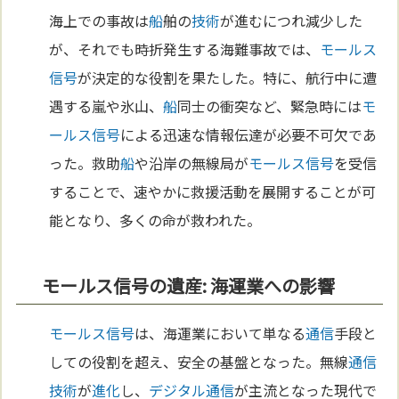
海上での事故は
船
舶の
技術
が進むにつれ減少した
が、それでも時折発生する海難事故では、
モールス
信号
が決定的な役割を果たした。特に、航行中に遭
遇する嵐や氷山、
船
同士の衝突など、緊急時には
モ
ールス信号
による迅速な情報伝達が必要不可欠であ
った。救助
船
や沿岸の無線局が
モールス信号
を受信
することで、速やかに救援活動を展開することが可
能となり、多くの命が救われた。
モールス信号の遺産: 海運業への影響
モールス信号
は、海運業において単なる
通信
手段と
しての役割を超え、安全の基盤となった。無線
通信
技術
が
進化
し、
デジタル
通信
が主流となった現代で