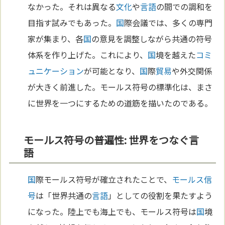
なかった。それは異なる
文化
や
言語
の間での調和を
目指す試みでもあった。
国
際会議では、多くの専門
家が集まり、各
国
の意見を調整しながら共通の符号
体系を作り上げた。これにより、
国
境を越えた
コミ
ュニケーション
が可能となり、
国
際
貿易
や外交関係
が大きく前進した。モールス符号の標準化は、まさ
に世界を一つにするための道筋を描いたのである。
モールス符号の普遍性: 世界をつなぐ言
語
国
際モールス符号が確立されたことで、
モールス信
号
は「世界共通の
言語
」としての役割を果たすよう
になった。陸上でも海上でも、モールス符号は
国
境