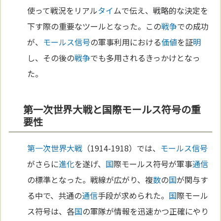
使って戦況をリアル
タイ
ムで伝え、戦略的な決定を
下す際の重要なツールとなった。この
戦争
での成功
が、
モールス信号
の軍事利用における
価値
を証
明
し、その後の
戦争
でも多用されるきっかけとなっ
た。
第一次世界大戦と国際モールス符号の重
要性
第一次世界大戦
（1914-1918）では、
モールス信号
がさらに
進化
を遂げ、
国
際モールス符号が軍事
通信
の標準となった。戦線が広がり、複
数
の
国
が関与す
る中で、共通の
通信
手段が求められた。
国
際モール
ス符号は、各
国
の軍隊が情報を迅速かつ正確にやり