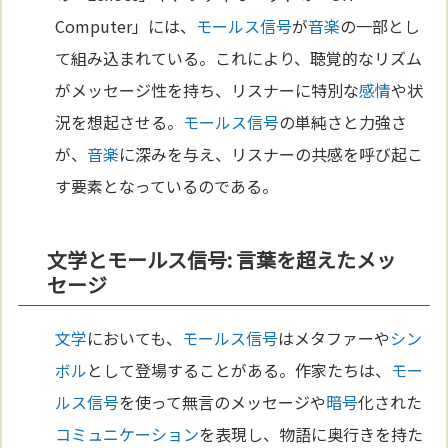
Computer」には、
モールス信号
が
音楽
の一部とし
て組み込まれている。これにより、聴覚的なリズム
がメッセージ性を持ち、リスナーに特別な
感情
や状
況を想起させる。
モールス信号
の単純さと力強さ
が、
音楽
に深みを与え、リスナーの共感を呼び起こ
す要素となっているのである。
文学とモールス信号: 言葉を超えたメッ
セージ
文学
においても、
モールス信号
はメタファーや
シン
ボル
として登場することがある。作家たちは、
モー
ルス信号
を使って無言のメッセージや
暗号
化された
コミュニケーション
を表現し、物語に奥行きを持た