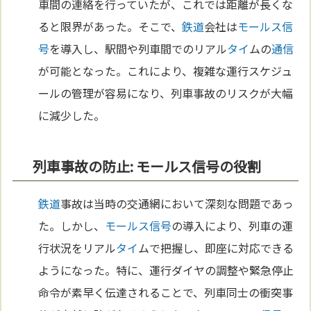
車間の連絡を行っていたが、これでは距離が長くな
ると限界があった。そこで、
鉄道
会社は
モールス信
号
を導入し、駅間や列車間でのリアル
タイ
ムの
通信
が可能となった。これにより、複雑な運行スケジュ
ールの管理が容易になり、列車事故のリスクが大幅
に減少した。
列車事故の防止: モールス信号の役割
鉄道
事故は当時の交通網において深刻な問題であっ
た。しかし、
モールス信号
の導入により、列車の運
行状況をリアル
タイ
ムで把握し、即座に対応できる
ようになった。特に、運行ダイヤの調整や緊急停止
命令が素早く伝達されることで、列車同士の衝突事