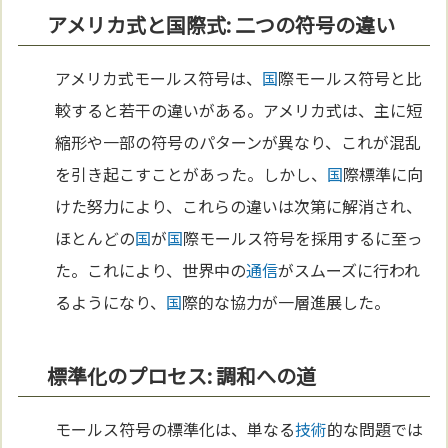
アメリカ式と国際式: 二つの符号の違い
アメリカ式モールス符号は、
国
際モールス符号と比
較すると若干の違いがある。アメリカ式は、主に短
縮形や一部の符号のパターンが異なり、これが混乱
を引き起こすことがあった。しかし、
国
際標準に向
けた努力により、これらの違いは次第に解消され、
ほとんどの
国
が
国
際モールス符号を採用するに至っ
た。これにより、世界中の
通信
がスムーズに行われ
るようになり、
国
際的な協力が一層進展した。
標準化のプロセス: 調和への道
モールス符号の標準化は、単なる
技術
的な問題では