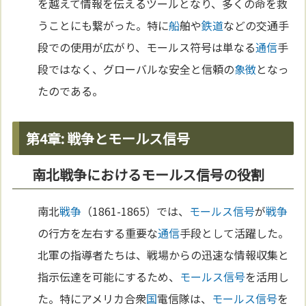
を越えて情報を伝えるツールとなり、多くの命を救
うことにも繋がった。特に
船
舶や
鉄道
などの交通手
段での使用が広がり、モールス符号は単なる
通信
手
段ではなく、グローバルな安全と信頼の
象徴
となっ
たのである。
第4章: 戦争とモールス信号
南北戦争におけるモールス信号の役割
南北
戦争
（1861-1865）では、
モールス信号
が
戦争
の行方を左右する重要な
通信
手段として活躍した。
北軍の指導者たちは、戦場からの迅速な情報収集と
指示伝達を可能にするため、
モールス信号
を活用し
た。特にアメリカ合衆
国
電信隊は、
モールス信号
を