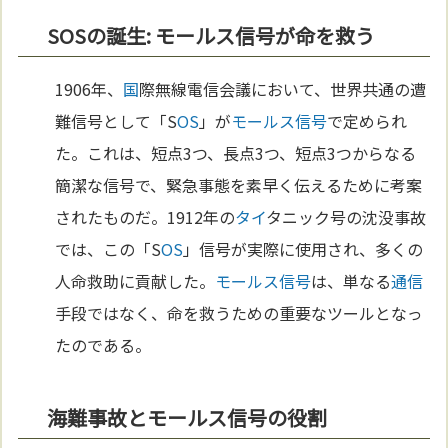
SOSの誕生: モールス信号が命を救う
1906年、
国
際無線電信会議において、世界共通の遭
難信号として「S
OS
」が
モールス信号
で定められ
た。これは、短点3つ、長点3つ、短点3つからなる
簡潔な信号で、緊急事態を素早く伝えるために考案
されたものだ。1912年の
タイ
タニック号の沈没事故
では、この「S
OS
」信号が実際に使用され、多くの
人命救助に貢献した。
モールス信号
は、単なる
通信
手段ではなく、命を救うための重要なツールとなっ
たのである。
海難事故とモールス信号の役割