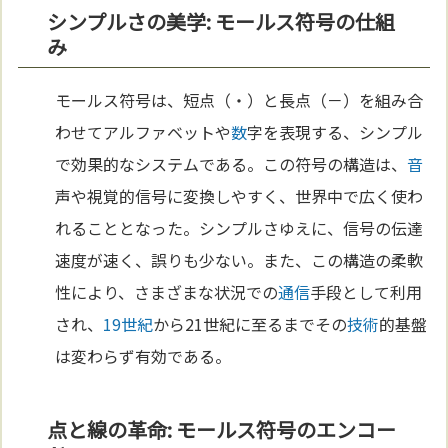
シンプルさの美学: モールス符号の仕組
み
モールス符号は、短点（・）と長点（－）を組み合
わせてアルファベットや
数
字を表現する、シンプル
で効果的なシステムである。この符号の構造は、
音
声や視覚的信号に変換しやすく、世界中で広く使わ
れることとなった。シンプルさゆえに、信号の伝達
速度が速く、誤りも少ない。また、この構造の柔軟
性により、さまざまな状況での
通信
手段として利用
され、
19世紀
から21世紀に至るまでその
技術
的基盤
は変わらず有効である。
点と線の革命: モールス符号のエンコー