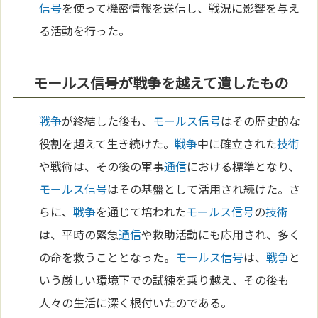
信号
を使って機密情報を送信し、戦況に影響を与え
る活動を行った。
モールス信号が戦争を越えて遺したもの
戦争
が終結した後も、
モールス信号
はその歴史的な
役割を超えて生き続けた。
戦争
中に確立された
技術
や戦術は、その後の軍事
通信
における標準となり、
モールス信号
はその基盤として活用され続けた。さ
らに、
戦争
を通じて培われた
モールス信号
の
技術
は、平時の緊急
通信
や救助活動にも応用され、多く
の命を救うこととなった。
モールス信号
は、
戦争
と
いう厳しい環境下での試練を乗り越え、その後も
人々の生活に深く根付いたのである。