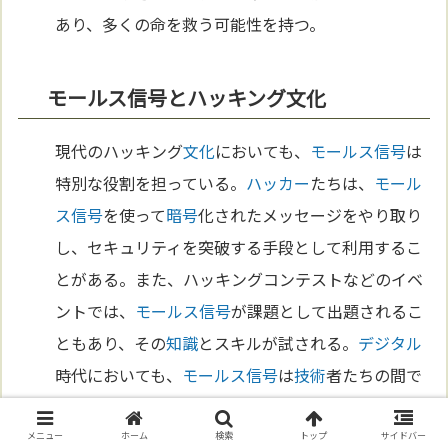
あり、多くの命を救う可能性を持つ。
モールス信号とハッキング文化
現代のハッキング
文化
においても、
モールス信号
は
特別な役割を担っている。
ハッカー
たちは、
モール
ス信号
を使って
暗号
化されたメッセージをやり取り
し、セキュリティを突破する手段として利用するこ
とがある。また、ハッキングコンテストなどのイベ
ントでは、
モールス信号
が課題として出題されるこ
ともあり、その
知識
とスキルが試される。
デジタル
時代においても、
モールス信号
は
技術
者たちの間で
高く評価されている。
メニュー
ホーム
検索
トップ
サイドバー