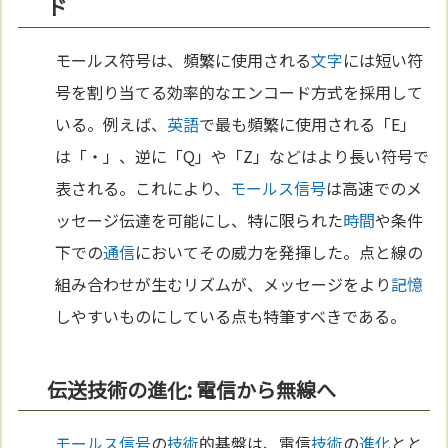
ド
モールス符号は、頻繁に使用される
文字
には短い符
号を割り当てる効率的なエンコード方式を採用して
いる。例えば、
英語
で最も頻繁に使用される「E」
は「・」、逆に「Q」や「Z」などはより長い符号で
表される。これにより、
モールス信号
は高速でのメ
ッセージ伝達を可能にし、特に限られた
時間
や条件
下での
通信
においてその威力を発揮した。点と線の
組み合わせが生むリズムが、メッセージをより
記憶
しやすいものにしている点も特筆すべきである。
伝送技術の進化: 電信から無線へ
モールス信号
の
技術
的基盤は、電信
技術
の
進化
とと