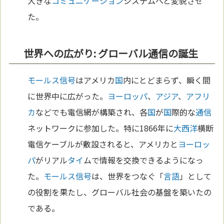
大きな
コミュニケーション
システムへと変貌させ
た。
世界への広がり: グローバル通信の誕生
モールス信号
はアメリカ
国
内にとどまらず、瞬く間
に世界中に広がった。
ヨーロッパ
、
アジア
、
アフリ
カ
などでも電信網が構築され、各
国
が
国
際的な
通信
ネットワークに参加した。特に1866年に
大西洋
横断
電信ケーブルが敷設されると、アメリカと
ヨーロッ
パ
がリアル
タイ
ムで情報を交換できるようになっ
た。
モールス信号
は、世界をつなぐ「
言語
」として
の役割を果たし、グローバル社会の基盤を築いたの
である。