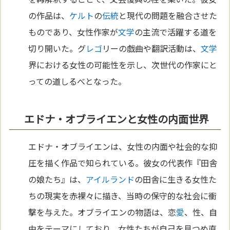
の作品は、
ケルト
の
伝統
と現代の問題を融合させた
ものであり、女性作家が
文学
の主流で活躍する道を
切り開いた。グ
レゴ
リーの戯曲や翻訳活動は、
文学
界における女性の可能性を示し、次世代の作家にと
っての道しるべとなった。
エドナ・オブライエンと女性の内面世界
エドナ・オブライエンは、女性の内面や社会的な抑
圧を描く作品で知られている。彼女の代表作『田舎
の娘たち』は、
アイルランド
の田舎に生きる女性た
ちの現実を赤裸々に描き、当時の保守的な社会に衝
撃を与えた。オブライエンの物語は、恋
愛
、性、自
由をテーマにしており、女性たちが自己を見つめ直