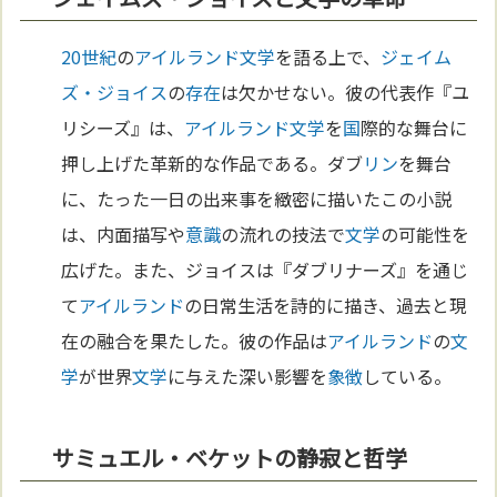
20世紀
の
アイルランド
文学
を語る上で、
ジェイム
ズ・ジョイス
の
存在
は欠かせない。彼の代表作『ユ
リシーズ』は、
アイルランド
文学
を
国
際的な舞台に
押し上げた革新的な作品である。ダブ
リン
を舞台
に、たった一日の出来事を緻密に描いたこの小説
は、内面描写や
意識
の流れの技法で
文学
の可能性を
広げた。また、ジョイスは『ダブリナーズ』を通じ
て
アイルランド
の日常生活を詩的に描き、過去と現
在の融合を果たした。彼の作品は
アイルランド
の
文
学
が世界
文学
に与えた深い影響を
象徴
している。
サミュエル・ベケットの静寂と哲学