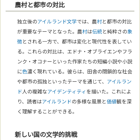
農村と都市の対比
独立後の
アイルランド
文学
では、農
村
と都市の対比
が重要なテーマとなった。農
村
は
伝統
と純粋さの
象
徴
とされる一方で、都市は変化と現代性を表してい
る。これらの対比は、エドナ・オブライエンやフラ
ンク・オコナーといった作家たちの短編小説や小説
に
色
濃く現れている。彼らは、田舎の閉鎖的な社会
や都市の孤独といったテーマを通じて、
アイルラン
ド
人の複雑な
アイデンティティ
を描いた。これによ
り、読者は
アイルランド
の多様な風景と
価値
観を深
く理解することができる。
新しい国の文学的挑戦