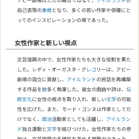
アビー劇場はただの舞台ではなく、
アイルランド
の
自己表現の
象徴
となり、多くの若い作家や俳優にと
ってのインスピレーションの場であった。
女性作家と新しい視点
文芸復興の中で、女性作家たちも大きな役割を果た
した。レディ・オーガスタ・グ
レゴ
リーは、アビー
劇場の設立に貢献し、
アイルランド
の民話を再構築
する作品を
数
多く執筆した。彼女の戯曲や詩は、
伝
統
文化
に女性の視点を取り入れ、新しい
文学
の可能
性を広げた。また、モード・ゴンヌは作家としてだ
けでなく、
政治
活動家としても活躍し、
アイルラン
ド
独立運動と
文学
を結びつけた。女性作家たちの参
加は、文芸復興の多様性を高める原動力であった。