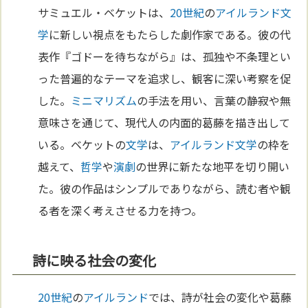
サミュエル・ベケットは、
20世紀
の
アイルランド
文
学
に新しい視点をもたらした劇作家である。彼の代
表作『ゴドーを待ちながら』は、孤独や不条理とい
った普遍的なテーマを追求し、観客に深い考察を促
した。
ミニマリズム
の手法を用い、言葉の静寂や無
意味さを通じて、現代人の内面的葛藤を描き出して
いる。ベケットの
文学
は、
アイルランド
文学
の枠を
越えて、
哲学
や
演劇
の世界に新たな地平を切り開い
た。彼の作品はシンプルでありながら、読む者や観
る者を深く考えさせる力を持つ。
詩に映る社会の変化
20世紀
の
アイルランド
では、詩が社会の変化や葛藤