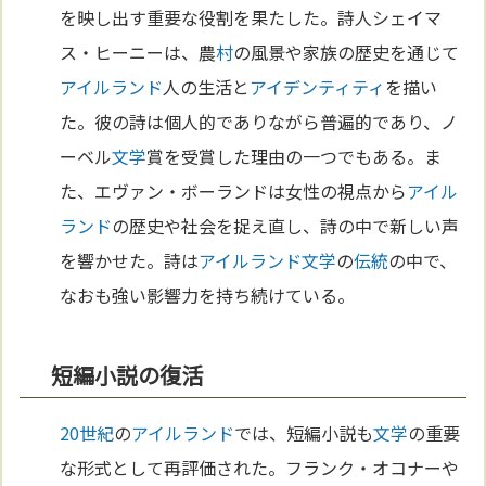
を映し出す重要な役割を果たした。詩人シェイマ
ス・ヒーニーは、農
村
の風景や家族の歴史を通じて
アイルランド
人の生活と
アイデンティティ
を描い
た。彼の詩は個人的でありながら普遍的であり、ノ
ーベル
文学
賞を受賞した理由の一つでもある。ま
た、エヴァン・ボーランドは女性の視点から
アイル
ランド
の歴史や社会を捉え直し、詩の中で新しい声
を響かせた。詩は
アイルランド
文学
の
伝統
の中で、
なおも強い影響力を持ち続けている。
短編小説の復活
20世紀
の
アイルランド
では、短編小説も
文学
の重要
な形式として再評価された。フランク・オコナーや