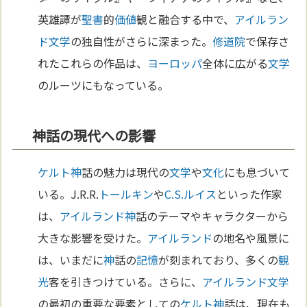
英雄譚が
聖書
的
価値
観と融合する中で、
アイルラン
ド
文学
の独自性がさらに深まった。
修道院
で保存さ
れたこれらの作品は、
ヨーロッパ
全体に広がる
文学
のルーツにもなっている。
神話の現代への影響
ケルト
神
話の魅力は現代の
文学
や
文化
にも息づいて
いる。J.R.R.
トールキン
や
C.S.ルイス
といった作家
は、
アイルランド
神
話のテーマやキャラクターから
大きな影響を受けた。
アイルランド
の地名や風景に
は、いまだに
神
話の
記憶
が刻まれており、多くの
観
光
客を引きつけている。さらに、
アイルランド
文学
の最初の重要な要素としての
ケルト
神
話は、現在も