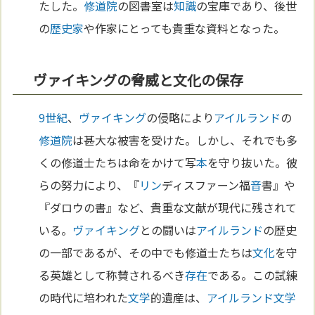
たした。
修道院
の図書室は
知識
の宝庫であり、後世
の
歴史家
や作家にとっても貴重な資料となった。
ヴァイキングの脅威と文化の保存
9世紀
、
ヴァイキング
の侵略により
アイルランド
の
修道院
は甚大な被害を受けた。しかし、それでも多
くの修道士たちは命をかけて写
本
を守り抜いた。彼
らの努力により、『
リン
ディスファーン福
音
書』や
『ダロウの書』など、貴重な文献が現代に残されて
いる。
ヴァイキング
との闘いは
アイルランド
の歴史
の一部であるが、その中でも修道士たちは
文化
を守
る英雄として称賛されるべき
存在
である。この試練
の時代に培われた
文学
的遺産は、
アイルランド
文学