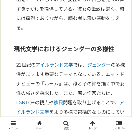
すきっかけを提供している。彼女の筆致は鋭く、時
には痛烈でありながら、読む者に深い感動を与え
る。
現代文学におけるジェンダーの多様性
21世紀の
アイルランド
文学
では、
ジェンダー
の多様
性がますます重要なテーマとなっている。エマ・ド
ナヒューの『ルーム』は、母と子の絆を描く中で女
性の強さを探求した。また、若い作家たちは、
LGBT
Q+の視点や
移民
問題を取り上げることで、
ア
イルランド
文学
をより多様で包括的なものにしてい
る。これにより、女性や
ジェンダー
に関する物語
メニュー
ホーム
検索
トップ
サイドバー
は、
アイルランド
文学
の中
心
的なテーマとして、さ