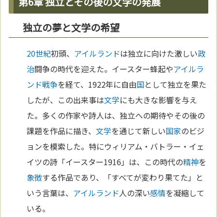
第6章 独立とその後の文学の発展
独立の夢と文学の希望
20世紀
初頭、
アイルランド
は独立に向けた激しい
政
治
闘争の時代を迎えた。イースター蜂起や
アイルラ
ンド
戦争
を経て、1922年に自由
国
として独立を果た
したが、この出来事は
文学
にも大きな影響を与え
た。多くの作家や詩人は、独立への期待やその後の
課題を作品に描き、
文学
を通じて新しい
国家
のビジ
ョンを模索した。特にウィリアム・バトラー・イェ
イツの詩「イースター1916」は、この時代の
精神
を
象徴
する作品であり、「すべてが変わり果てた」と
いう言葉は、
アイルランド
人の深い
感情
を凝縮して
いる。