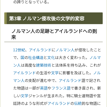
の誇りとなっている。
第3章 ノルマン侵攻後の文学的変容
ノルマン人の足跡とアイルランドへの到
来
12世紀
、
アイルランド
に
ノルマン人
が侵攻したこと
で、
国
の
社会構造
と
文化
は大きく変わった。
ノルマ
ン人
は高度な
建築
技術
と法体系を持ち込み、これが
アイルランド
の生活や
文学
に影響を及ぼした。
ノル
マン人
の支配が進む中で、
アイルランド
語で記され
た物語は一部が
英語
や
フランス語
で書き直され、新
しい
文学
ジャンルが生まれた。特に騎士道物語や宮
廷詩のような形式が
アイルランド
の
伝統
的な物語に