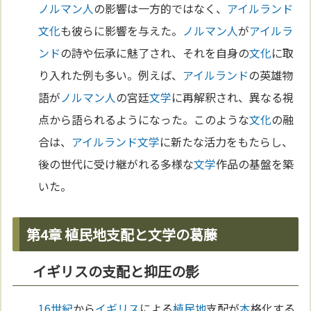
ノルマン人
の影響は一方的ではなく、
アイルランド
文化
も彼らに影響を与えた。
ノルマン人
が
アイルラ
ンド
の詩や伝承に魅了され、それを自身の
文化
に取
り入れた例も多い。例えば、
アイルランド
の英雄物
語が
ノルマン人
の宮廷
文学
に再解釈され、異なる視
点から語られるようになった。このような
文化
の融
合は、
アイルランド
文学
に新たな活力をもたらし、
後の世代に受け継がれる多様な
文学
作品の基盤を築
いた。
第4章 植民地支配と文学の葛藤
イギリスの支配と抑圧の影
16世紀
から
イギリス
による
植民地
支配が
本
格化する