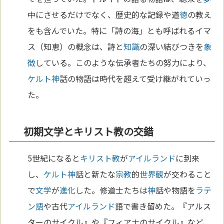
中にさせるだけでなく、歴史的な記録や道
徳
の教え
をも含んでいた。特に「詩の海」とも呼ばれるイマ
ス（知恵）の概念は、詩と
知識
の深い結びつきを
象
徴
している。このような伝承者たちの努力により、
ケルト
神
話の物語は時代を超えて受け継がれていっ
た。
初期文学とキリスト教の交錯
5世紀になると
キリスト教
が
アイルランド
に到来
し、
ケルト
神
話と新たな
宗教
的
世界観
が交わること
で
文学
が
進化
した。修道士たちは
神
話や物語を
ラテ
ン語
や古代
アイルランド
語で書き留めた。『アルス
ターのサイクル』や『フィアナのサイクル』など、