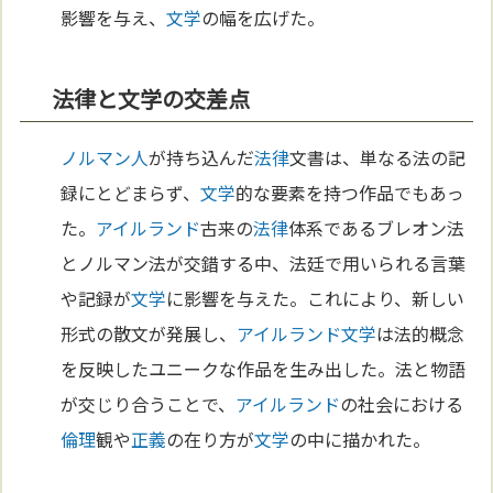
影響を与え、
文学
の幅を広げた。
法律と文学の交差点
ノルマン人
が持ち込んだ
法律
文書は、単なる法の記
録にとどまらず、
文学
的な要素を持つ作品でもあっ
た。
アイルランド
古来の
法律
体系であるブレオン法
とノルマン法が交錯する中、法廷で用いられる言葉
や記録が
文学
に影響を与えた。これにより、新しい
形式の散文が発展し、
アイルランド
文学
は法的概念
を反映したユニークな作品を生み出した。法と物語
が交じり合うことで、
アイルランド
の社会における
倫理
観や
正義
の在り方が
文学
の中に描かれた。