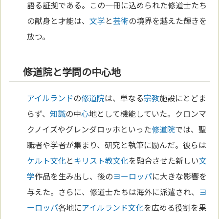
語る証拠である。この一冊に込められた修道士たち
の献身と才能は、
文学
と
芸術
の境界を越えた輝きを
放つ。
修道院と学問の中心地
アイルランド
の
修道院
は、単なる
宗教
施設にとどま
らず、
知識
の中
心
地として機能していた。クロンマ
クノイズやグレンダロッホといった
修道院
では、聖
職者や学者が集まり、研究と執筆に励んだ。彼らは
ケルト
文化
と
キリスト教
文化
を融合させた新しい
文
学
作品を生み出し、後の
ヨーロッパ
に大きな影響を
与えた。さらに、修道士たちは海外に派遣され、
ヨ
ーロッパ
各地に
アイルランド
文化
を広める役割を果