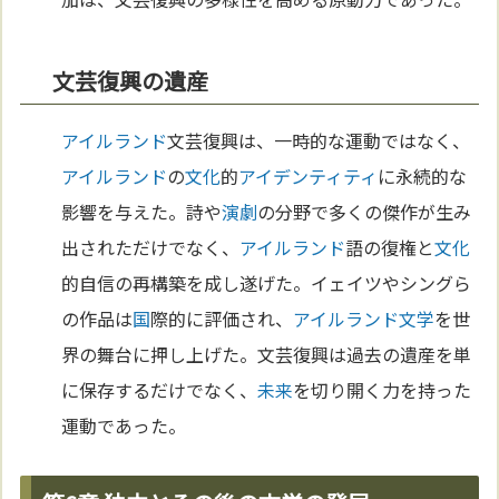
文芸復興の遺産
アイルランド
文芸復興は、一時的な運動ではなく、
アイルランド
の
文化
的
アイデンティティ
に永続的な
影響を与えた。詩や
演劇
の分野で多くの傑作が生み
出されただけでなく、
アイルランド
語の復権と
文化
的自信の再構築を成し遂げた。イェイツやシングら
の作品は
国
際的に評価され、
アイルランド
文学
を世
界の舞台に押し上げた。文芸復興は過去の遺産を単
に保存するだけでなく、
未来
を切り開く力を持った
運動であった。