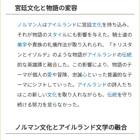
宮廷文化と物語の変容
ノルマン人
は
アイルランド
に宮廷
文化
を持ち込み、
それが物語のス
タイ
ルにも影響を与えた。騎士道の
美学
や貴族の礼儀作法が取り入れられ、『トリスタ
ンとイゾルデ』のような物語が
アイルランド
の
伝統
的な英雄譚と融合した。この影響により、物語のテ
ーマが個人の
愛
や冒険、忠誠
心
といった普遍的なテ
ーマにシフトしていった。
アイルランド
の詩人たち
はこの新しい
文化
を取り入れながらも、
伝統
を守り
続ける努力を怠らなかった。
ノルマン文化とアイルランド文学の融合