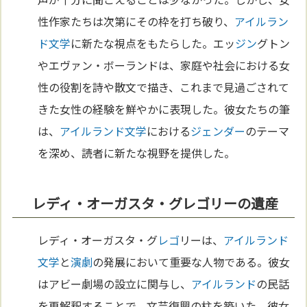
性作家たちは次第にその枠を打ち破り、
アイルラン
ド
文学
に新たな視点をもたらした。エッ
ジン
グトン
やエヴァン・ボーランドは、家庭や社会における女
性の役割を詩や散文で描き、これまで見過ごされて
きた女性の経験を鮮やかに表現した。彼女たちの筆
は、
アイルランド
文学
における
ジェンダー
のテーマ
を深め、読者に新たな視野を提供した。
レディ・オーガスタ・グレゴリーの遺産
レディ・オーガスタ・グ
レゴ
リーは、
アイルランド
文学
と
演劇
の発展において重要な人物である。彼女
はアビー劇場の設立に関与し、
アイルランド
の民話
を再解釈することで、文芸復興の柱を築いた。彼女