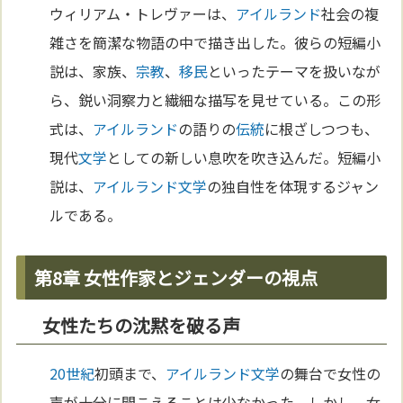
ウィリアム・トレヴァーは、
アイルランド
社会の複
雑さを簡潔な物語の中で描き出した。彼らの短編小
説は、家族、
宗教
、
移民
といったテーマを扱いなが
ら、鋭い洞察力と繊細な描写を見せている。この形
式は、
アイルランド
の語りの
伝統
に根ざしつつも、
現代
文学
としての新しい息吹を吹き込んだ。短編小
説は、
アイルランド
文学
の独自性を体現するジャン
ルである。
第8章 女性作家とジェンダーの視点
女性たちの沈黙を破る声
20世紀
初頭まで、
アイルランド
文学
の舞台で女性の
声が十分に聞こえることは少なかった。しかし、女