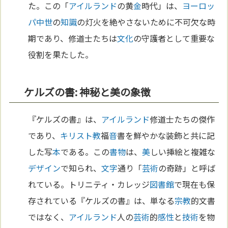
た。この「
アイルランド
の黄
金
時代」は、
ヨーロッ
パ
中世
の
知識
の灯火を絶やさないために不可欠な時
期であり、修道士たちは
文化
の守護者として重要な
役割を果たした。
ケルズの書: 神秘と美の象徴
『ケルズの書』は、
アイルランド
修道士たちの傑作
であり、
キリスト教
福
音
書を鮮やかな装飾と共に記
した写
本
である。この
書物
は、
美
しい挿絵と複雑な
デザイン
で知られ、
文字
通り「
芸術
の奇跡」と呼ば
れている。トリニティ・カレッジ
図書館
で現在も保
存されている『ケルズの書』は、単なる
宗教
的文書
ではなく、
アイルランド
人の
芸術
的
感性
と
技術
を物