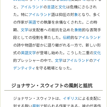
と、
アイルランド
の
言語
と
文化
は危機にさらされ
た。特に
アイルランド
語は抑圧の対
象
となり、多く
の作家が
英語
での執筆を余儀なくされた。この時
期、
文学
は支配者への抵抗を込めた
象徴
的な表現手
段としての役割を果たした。
伝統
的な
アイルランド
の詩や物語が密かに語り継がれる一方で、新しい形
式の
英語
文学
が登場し始めた。こうした二重の
文化
的プレッシャーの中で、
文学
は
アイルランド
の
アイ
デンティティ
を守る戦場となった。
ジョナサン・スウィフトの風刺と抵抗
ジョナサン・スウィフトは、
イギリス
による支配に
対する鋭い
風刺
で知られる作家である。彼の代表作