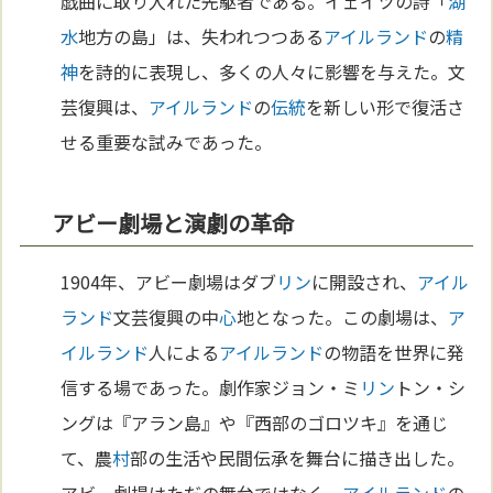
戯曲に取り入れた先駆者である。イェイツの詩「
湖
水
地方の島」は、失われつつある
アイルランド
の
精
神
を詩的に表現し、多くの人々に影響を与えた。文
芸復興は、
アイルランド
の
伝統
を新しい形で復活さ
せる重要な試みであった。
アビー劇場と演劇の革命
1904年、アビー劇場はダブ
リン
に開設され、
アイル
ランド
文芸復興の中
心
地となった。この劇場は、
ア
イルランド
人による
アイルランド
の物語を世界に発
信する場であった。劇作家ジョン・ミ
リン
トン・シ
ングは『アラン島』や『西部のゴロツキ』を通じ
て、農
村
部の生活や民間伝承を舞台に描き出した。