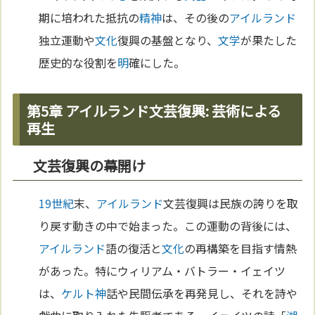
期に培われた抵抗の
精神
は、その後の
アイルランド
独立運動や
文化
復興の基盤となり、
文学
が果たした
歴史的な役割を
明
確にした。
第5章 アイルランド文芸復興: 芸術による
再生
文芸復興の幕開け
19世紀
末、
アイルランド
文芸復興は民族の誇りを取
り戻す動きの中で始まった。この運動の背後には、
アイルランド
語の復活と
文化
の再構築を目指す情熱
があった。特にウィリアム・バトラー・イェイツ
は、
ケルト
神
話や民間伝承を再発見し、それを詩や