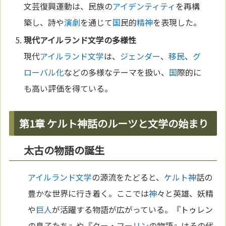
文芸復興運動は、民族の
アイデンティティ
を再構
築し、詩や
演劇
を通じて
国
民的
精神
を表現した。
現代
アイルランド
文学
の多様性
現代
アイルランド
文学
は、
ジェンダー
、
移民
、
グ
ローバル化
などの多様なテーマを扱い、
国
際的に
も高い評価を得ている。
第1章 ケルト神話のルーツと文学の始まり
太古の物語の誕生
アイルランド
文学
の源流をたどると、
ケルト
神
話の
豊かな世界に行き着く。ここでは
神
々と英雄、妖精
や
巨人
が活躍する物語が広がっている。『トゥレン
の息子たち』や『クー・フー
リン
の物語』はその代