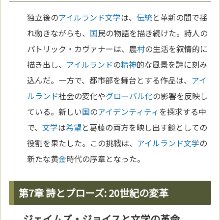
独立後の
アイルランド
文学
は、
伝統
と革新の間で揺
れ動きながらも、
国
民の物語を描き続けた。詩人の
パトリック・カヴァナーは、農
村
の生活を叙情的に
描き出し、
アイルランド
の
精神
的な風景を詩に刻み
込んだ。一方で、都市部を舞台とする作品は、
アイ
ルランド
社会の変化や
グローバル化
の影響を反映し
ている。新しい
国
の
アイデンティティ
を探求する中
で、
文学
は
希望
と葛藤の両方を映し出す鏡としての
役割を果たした。この挑戦は、
アイルランド
文学
の
新たな黄
金
時代の序章となった。
第7章 詩とプローズ: 20世紀の変革
ジェイムズ・ジョイスと文学の革命