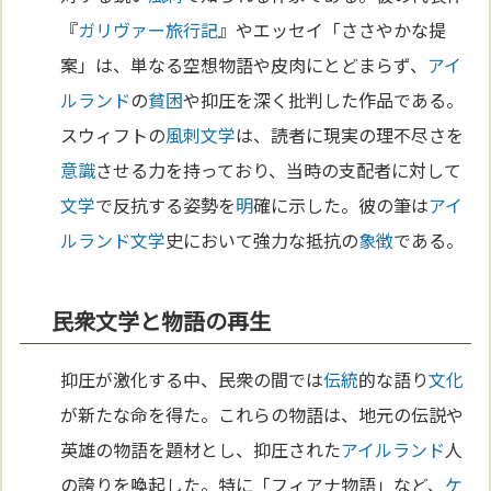
『
ガリヴァー旅行記
』やエッセイ「ささやかな提
案」は、単なる空想物語や皮肉にとどまらず、
アイ
ルランド
の
貧困
や抑圧を深く批判した作品である。
スウィフトの
風刺
文学
は、読者に現実の理不尽さを
意識
させる力を持っており、当時の支配者に対して
文学
で反抗する姿勢を
明
確に示した。彼の筆は
アイ
ルランド
文学
史において強力な抵抗の
象徴
である。
民衆文学と物語の再生
抑圧が激化する中、民衆の間では
伝統
的な語り
文化
が新たな命を得た。これらの物語は、地元の伝説や
英雄の物語を題材とし、抑圧された
アイルランド
人
の誇りを喚起した。特に「フィアナ物語」など、
ケ