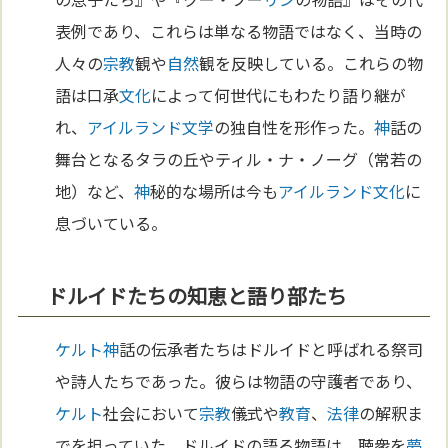
表例であり、これらは単なる物語ではなく、当時の
人々の
宗教
観や
自然
観を反映している。これらの物
語は口承
文化
によって何世代にもわたり語り継が
れ、
アイルランド
文学
の独自性を形作った。
神
話の
舞台となるタラの丘やティル・ナ・ノーグ（常若の
地）など、
神
秘的な場所は今も
アイルランド
文化
に
息づいている。
ドルイドたちの知恵と語り部たち
ケルト
神
話の伝承者たちはドルイドと呼ばれる祭司
や詩人たちであった。彼らは物語の守護者であり、
ケルト
社会において
宗教
儀式や
教育
、
法律
の解釈ま
でを担っていた。ドルイドの語る物語は、聴衆を
夢