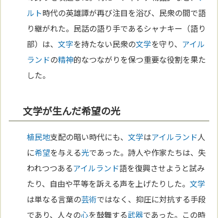
ルト
時代の英雄譚が再び注目を浴び、民衆の間で語
り継がれた。民話の語り手であるシャナキー（語り
部）は、
文字
を持たない民衆の
文学
を守り、
アイル
ランド
の
精神
的なつながりを保つ重要な役割を果た
した。
文学が生んだ希望の光
植民地
支配の暗い時代にも、
文学
は
アイルランド
人
に
希望
を与える
光
であった。詩人や作家たちは、失
われつつある
アイルランド
語を復興させようと試み
たり、自由や平等を訴える声を上げたりした。
文学
は単なる言葉の
芸術
ではなく、抑圧に対抗する手段
であり、人々の
心
を鼓舞する
武器
であった。この時