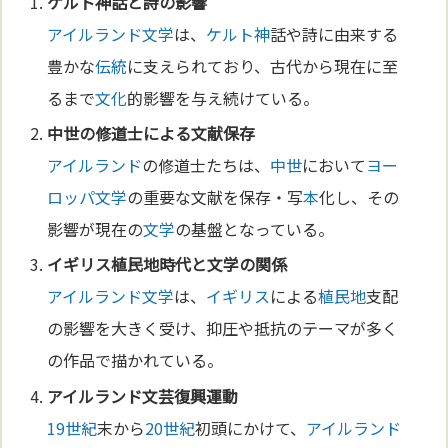
ケルト
神
話と詩の影響
アイルランド
文学
は、
ケルト
神
話や詩に由来する
豊かな
伝統
に支えられており、古代から現在に至
るまで
文化
的影響を与え続けている。
中世
の修道士による文献保存
アイルランド
の修道士たちは、
中世
において
ヨー
ロッパ
文学
の重要な文献を保存・写
本
化し、その
影響が現在の
文学
の基盤となっている。
イギリス
植民地
時代と
文学
の関係
アイルランド
文学
は、
イギリス
による
植民地
支配
の影響を大きく受け、抑圧や抵抗のテーマが多く
の作品で描かれている。
アイルランド
文芸復興運動
19世紀
末から
20世紀
初頭にかけて、
アイルランド