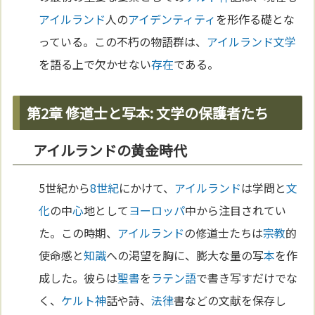
アイルランド
人の
アイデンティティ
を形作る礎とな
っている。この不朽の物語群は、
アイルランド
文学
を語る上で欠かせない
存在
である。
第2章 修道士と写本: 文学の保護者たち
アイルランドの黄金時代
5世紀から
8世紀
にかけて、
アイルランド
は学問と
文
化
の中
心
地として
ヨーロッパ
中から注目されてい
た。この時期、
アイルランド
の修道士たちは
宗教
的
使命感と
知識
への渇望を胸に、膨大な量の写
本
を作
成した。彼らは
聖書
を
ラテン語
で書き写すだけでな
く、
ケルト
神
話や詩、
法律
書などの文献を保存し