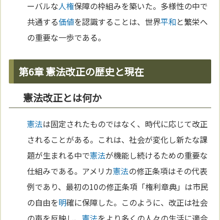
ーバルな
人権
保障の枠組みを築いた。多様性の中で
共通する
価値
を認識することは、世界
平和
と繁栄へ
の重要な一歩である。
第6章 憲法改正の歴史と現在
憲法改正とは何か
憲法
は固定されたものではなく、時代に応じて改正
されることがある。これは、社会が変化し新たな課
題が生まれる中で
憲法
が機能し続けるための重要な
仕組みである。アメリカ
憲法
の修正条項はその代表
例であり、最初の10の修正条項「権利章典」は市民
の自由を
明
確に保障した。このように、改正は社会
の声を反映し、
憲法
をより多くの人々の生活に適合