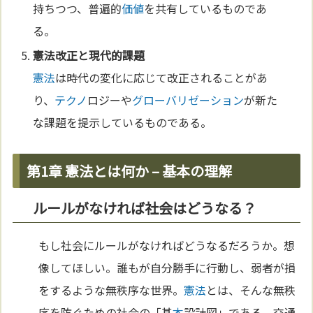
持ちつつ、普遍的
価値
を共有しているものであ
る。
憲法
改正と現代的課題
憲法
は時代の変化に応じて改正されることがあ
り、
テクノ
ロジーや
グローバリゼーション
が新た
な課題を提示しているものである。
第1章 憲法とは何か – 基本の理解
ルールがなければ社会はどうなる？
もし社会にルールがなければどうなるだろうか。想
像してほしい。誰もが自分勝手に行動し、弱者が損
をするような無秩序な世界。
憲法
とは、そんな無秩
序を防ぐための社会の「基
本
設計図」である。交通