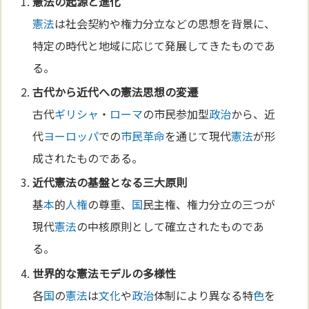
憲法
の起源と
進化
憲法
は社会契約や権力分立などの思想を背景に、
特定の時代と地域に応じて発展してきたものであ
る。
古代から近代への
憲法
思想の変遷
古代
ギリシャ
・
ローマ
の市民参加型
政治
から、近
代
ヨーロッパ
での
市民革命
を通じて現代
憲法
が形
成されたものである。
近代
憲法
の基盤となる三大原則
基
本
的
人権
の尊重、
国
民主権、権力分立の三つが
現代
憲法
の中核原則として確立されたものであ
る。
世界的な
憲法
モデルの多様性
各
国
の
憲法
は
文化
や
政治
体制により異なる特
色
を