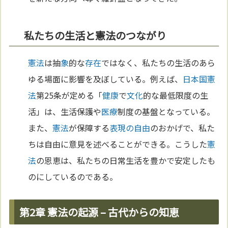
私たちの生活と憲法のつながり
憲法
は抽
象
的な
存在
ではなく、私たちの生活のあら
ゆる場面に影響を及ぼしている。例えば、
日本国憲
法
第25条が定める「
健康
で
文化
的な最低限度の生
活」は、生活保護や
医療
制度の基盤となっている。
また、
憲法
が保障する
表現の自由
のおかげで、私た
ちは自由に意見を述べることができる。こうした
憲
法
の恩恵は、私たちの日常生活を豊かで安定したも
のにしているのである。
第2章 憲法の起源 – 古代からの知恵