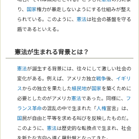
り、
国家
権力が暴走しないようにする仕組みが整え
られている。このように、
憲法
は社会の基盤を守る
盾であるといえる。
憲法が生まれる背景とは？
憲法
が誕生する背景には、往々にして激しい社会の
変化がある。例えば、アメリカ独立
戦争
後、
イギリ
ス
からの独立を果たした
植民地
が
国家
を築くために
必要としたのがアメリカ
憲法
であった。同様に、
フ
ランス革命
の混乱の中で生まれた「
人権
宣言」は、
国
民が自由と平等を求める叫びを反映したものだ。
このように、
憲法
は歴史的な転換点で生まれ、社会
を新たな方向へ導く羅針盤となってきた。