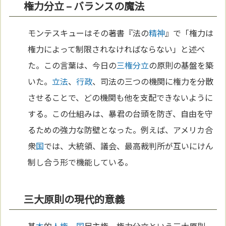
権力分立 – バランスの魔法
モンテスキューはその著書『法の
精神
』で「権力は
権力によって制限されなければならない」と述べ
た。この言葉は、今日の
三権分立
の原則の基盤を築
いた。
立法
、
行政
、司法の三つの機関に権力を分散
させることで、どの機関も他を支配できないように
する。この仕組みは、暴君の台頭を防ぎ、自由を守
るための強力な防壁となった。例えば、アメリカ合
衆
国
では、大統領、議会、最高裁判所が互いにけん
制し合う形で機能している。
三大原則の現代的意義
基
本
的
人権
、
国
民主権、権力分立という三大原則