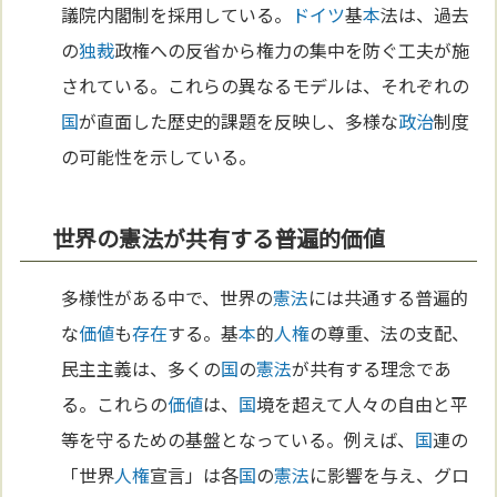
議院内閣制を採用している。
ドイツ
基
本
法は、過去
の
独裁
政権への反省から権力の集中を防ぐ工夫が施
されている。これらの異なるモデルは、それぞれの
国
が直面した歴史的課題を反映し、多様な
政治
制度
の可能性を示している。
世界の憲法が共有する普遍的価値
多様性がある中で、世界の
憲法
には共通する普遍的
な
価値
も
存在
する。基
本
的
人権
の尊重、法の支配、
民主主義は、多くの
国
の
憲法
が共有する理念であ
る。これらの
価値
は、
国
境を超えて人々の自由と平
等を守るための基盤となっている。例えば、
国
連の
「世界
人権
宣言」は各
国
の
憲法
に影響を与え、グロ