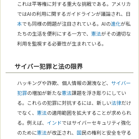
これは平等権に対する重大な挑戦である。アメリカ
ではAIの利用に関するガイドラインが議論され、日
本
でも同様の問題が注目されている。AIの
進化
が私
たちの生活を便利にする一方で、
憲法
がその適切な
利用を監視する必要性が生まれている。
サイバー犯罪と法の限界
ハッキングや詐欺、個人情報の漏洩など、
サイバー
犯罪
の増加が新たな
憲法
課題を浮き彫りにしてい
る。これらの犯罪に対抗するには、新しい
法律
だけ
でなく、
憲法
の適用範囲を拡大することが求められ
る。例えば、
インド
ではサイバーセキュリティ強化
のために
憲法
が改正され、
国
民の権利と安全を守る