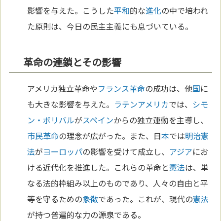
影響を与えた。こうした
平和
的な
進化
の中で培われ
た原則は、今日の民主主義にも息づいている。
革命の連鎖とその影響
アメリカ独立革命や
フランス革命
の成功は、他
国
に
も大きな影響を与えた。
ラテンアメリカ
では、
シモ
ン・ボリバル
が
スペイン
からの独立運動を主導し、
市民革命
の理念が広がった。また、日
本
では
明治
憲
法
が
ヨーロッパ
の影響を受けて成立し、
アジア
にお
ける近代化を推進した。これらの革命と
憲法
は、単
なる法的枠組み以上のものであり、人々の自由と平
等を守るための
象徴
であった。これが、現代の
憲法
が持つ普遍的な力の源泉である。