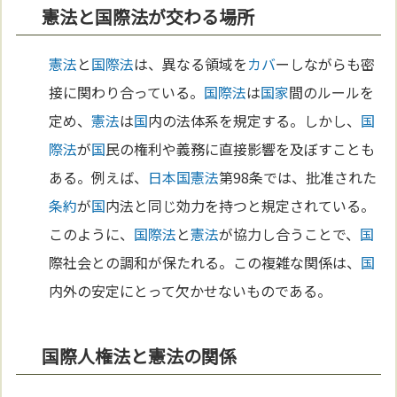
憲法と国際法が交わる場所
憲法
と
国際法
は、異なる領域を
カバ
ーしながらも密
接に関わり合っている。
国際法
は
国家
間のルールを
定め、
憲法
は
国
内の法体系を規定する。しかし、
国
際法
が
国
民の権利や義務に直接影響を及ぼすことも
ある。例えば、
日本国憲法
第98条では、批准された
条約
が
国
内法と同じ効力を持つと規定されている。
このように、
国際法
と
憲法
が協力し合うことで、
国
際社会との調和が保たれる。この複雑な関係は、
国
内外の安定にとって欠かせないものである。
国際人権法と憲法の関係