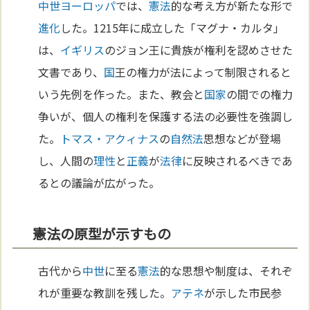
中世
ヨーロッパ
では、
憲法
的な考え方が新たな形で
進化
した。1215年に成立した「マグナ・カルタ」
は、
イギリス
のジョン王に貴族が権利を認めさせた
文書であり、
国
王の権力が法によって制限されると
いう先例を作った。また、教会と
国家
の間での権力
争いが、個人の権利を保護する法の必要性を強調し
た。
トマス・アクィナス
の
自然法
思想などが登場
し、人間の
理性
と
正義
が
法律
に反映されるべきであ
るとの議論が広がった。
憲法の原型が示すもの
古代から
中世
に至る
憲法
的な思想や制度は、それぞ
れが重要な教訓を残した。
アテネ
が示した市民参