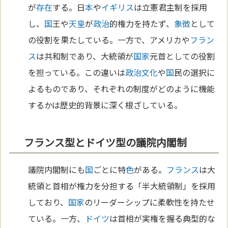
が
存在
する。日
本
や
イギリス
は立憲君主制を採用
し、
国
王や
天皇
が
政治
的権力を持たず、
象徴
として
の役割を果たしている。一方で、アメリカや
フラン
ス
は共和制であり、大統領が
国家
元首としての役割
を担っている。この違いは
政治
文化
や
国
民の選択に
よるものであり、それぞれの制度がどのように機能
するかは歴史的背景に深く根ざしている。
フランス型とドイツ型の議院内閣制
議院内閣制にも
国
ごとに特
色
がある。
フランス
は大
統領と首相が権力を分担する「半大統領制」を採用
しており、
国家
のリーダーシップに柔軟性を持たせ
ている。一方、
ドイツ
は首相が実権を握る典型的な