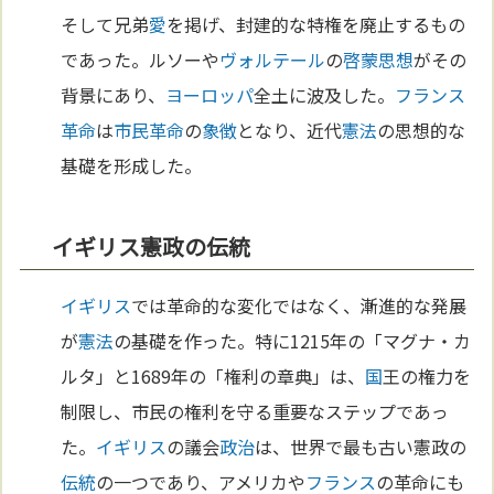
そして兄弟
愛
を掲げ、封建的な特権を廃止するもの
であった。ルソーや
ヴォルテール
の
啓蒙思想
がその
背景にあり、
ヨーロッパ
全土に波及した。
フランス
革命
は
市民革命
の
象徴
となり、近代
憲法
の思想的な
基礎を形成した。
イギリス憲政の伝統
イギリス
では革命的な変化ではなく、漸進的な発展
が
憲法
の基礎を作った。特に1215年の「マグナ・カ
ルタ」と1689年の「権利の章典」は、
国
王の権力を
制限し、市民の権利を守る重要なステップであっ
た。
イギリス
の議会
政治
は、世界で最も古い憲政の
伝統
の一つであり、アメリカや
フランス
の革命にも