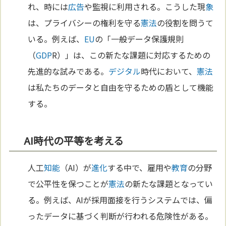
れ、時には
広告
や監視に利用される。こうした現
象
は、プライバシーの権利を守る
憲法
の役割を問うて
いる。例えば、
EU
の「一般データ保護規則
（
GDP
R）」は、この新たな課題に対応するための
先進的な試みである。
デジタル
時代において、
憲法
は私たちのデータと自由を守るための盾として機能
する。
AI時代の平等を考える
人工
知能
（AI）が
進化
する中で、雇用や
教育
の分野
で公平性を保つことが
憲法
の新たな課題となってい
る。例えば、AIが採用面接を行うシステムでは、偏
ったデータに基づく判断が行われる危険性がある。