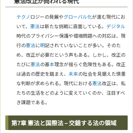
憲法改正が問われる現代
テクノ
ロジーの発展や
グローバル化
が進む現代にお
いて、
憲法
は新たな挑戦に直面している。
デジタル
時代のプライバシー保護や環境問題への対応は、現
行の
憲法
に
明
記されていないことが多い。そのた
め、改正が必要だという声もある。しかし、改正の
たびに
憲法
の基
本
理念が揺らぐ危険性もある。改正
は過去の歴史を踏まえ、
未来
の社会を見据えた慎重
な判断が求められる。現代における
憲法
改正は、私
たちの生活をどのように変えていくのか、注目すべ
き課題である。
第7章 憲法と国際法 – 交錯する法の領域