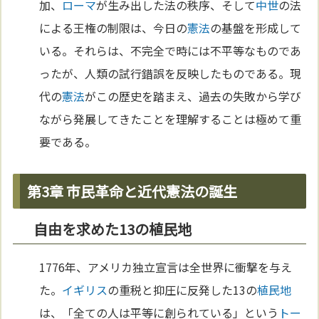
加、
ローマ
が生み出した法の秩序、そして
中世
の法
による王権の制限は、今日の
憲法
の基盤を形成して
いる。それらは、不完全で時には不平等なものであ
ったが、人類の試行錯誤を反映したものである。現
代の
憲法
がこの歴史を踏まえ、過去の失敗から学び
ながら発展してきたことを理解することは極めて重
要である。
第3章 市民革命と近代憲法の誕生
自由を求めた13の植民地
1776年、アメリカ独立宣言は全世界に衝撃を与え
た。
イギリス
の重税と抑圧に反発した13の
植民地
は、「全ての人は平等に創られている」という
トー