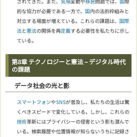
されてきた。また、
気候
変動や
移民
問題では、
国
際
的な協力が必要である一方で、
国
内の法的枠組みと
対立する場面が増えている。これらの課題は、
国際
法
と
憲法
の関係を再
定義
する必要性を私たちに示し
ている。
第8章 テクノロジーと憲法 – デジタル時代
の課題
データ社会の光と影
スマートフォン
や
SNS
が普及し、私たちの生活は驚
くべきスピードで変化している。しかし、これらの
技術
革新にはプライバシーの侵害という影も潜んで
いる。検索履歴や位置情報が知らないうちに記録さ