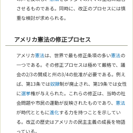
させるものである。同時に、改正のプロセスには慎
重な検討が求められる。
アメリカ憲法の修正プロセス
アメリカ
憲法
は、世界で最も修正条項の多い
憲法
の
一つである。その修正プロセスは極めて厳格で、議
会の2/3の賛成と州の3/4の批准が必要である。例え
ば、第13条では
奴隷
制が廃止され、第19条では女性
に
選挙
権が与えられた。これらの修正は、当時の社
会問題や市民の運動が反映されたものであり、
憲法
が時代とともに
進化
する力を持つことを示してい
る。改正の歴史はアメリカの民主主義の成長を物語
っている。