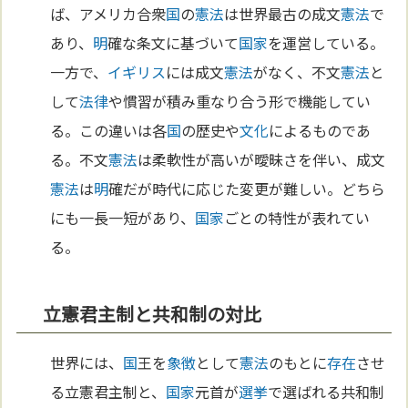
ば、アメリカ合衆
国
の
憲法
は世界最古の成文
憲法
で
あり、
明
確な条文に基づいて
国家
を運営している。
一方で、
イギリス
には成文
憲法
がなく、不文
憲法
と
して
法律
や慣習が積み重なり合う形で機能してい
る。この違いは各
国
の歴史や
文化
によるものであ
る。不文
憲法
は柔軟性が高いが曖昧さを伴い、成文
憲法
は
明
確だが時代に応じた変更が難しい。どちら
にも一長一短があり、
国家
ごとの特性が表れてい
る。
立憲君主制と共和制の対比
世界には、
国
王を
象徴
として
憲法
のもとに
存在
させ
る立憲君主制と、
国家
元首が
選挙
で選ばれる共和制