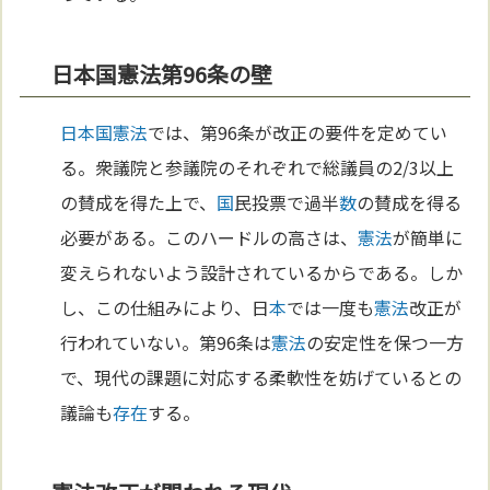
日本国憲法第96条の壁
日本国憲法
では、第96条が改正の要件を定めてい
る。衆議院と参議院のそれぞれで総議員の2/3以上
の賛成を得た上で、
国
民投票で過半
数
の賛成を得る
必要がある。このハードルの高さは、
憲法
が簡単に
変えられないよう設計されているからである。しか
し、この仕組みにより、日
本
では一度も
憲法
改正が
行われていない。第96条は
憲法
の安定性を保つ一方
で、現代の課題に対応する柔軟性を妨げているとの
議論も
存在
する。