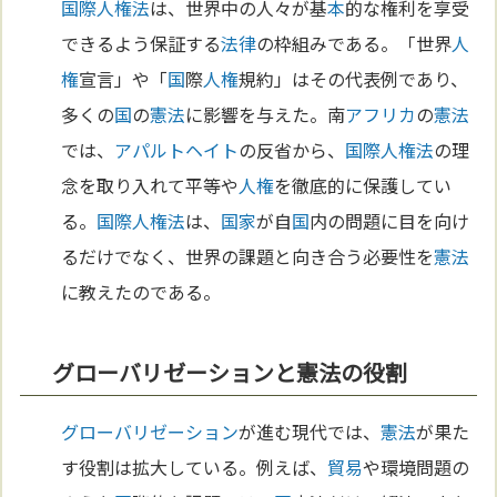
国際人権法
は、世界中の人々が基
本
的な権利を享受
できるよう保証する
法律
の枠組みである。「世界
人
権
宣言」や「
国
際
人権
規約」はその代表例であり、
多くの
国
の
憲法
に影響を与えた。南
アフリカ
の
憲法
では、
アパルトヘイト
の反省から、
国際人権法
の理
念を取り入れて平等や
人権
を徹底的に保護してい
る。
国際人権法
は、
国家
が自
国
内の問題に目を向け
るだけでなく、世界の課題と向き合う必要性を
憲法
に教えたのである。
グローバリゼーションと憲法の役割
グローバリゼーション
が進む現代では、
憲法
が果た
す役割は拡大している。例えば、
貿易
や環境問題の