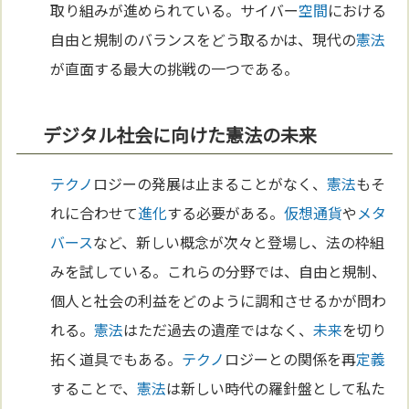
取り組みが進められている。サイバー
空間
における
自由と規制のバランスをどう取るかは、現代の
憲法
が直面する最大の挑戦の一つである。
デジタル社会に向けた憲法の未来
テクノ
ロジーの発展は止まることがなく、
憲法
もそ
れに合わせて
進化
する必要がある。
仮想通貨
や
メタ
バース
など、新しい概念が次々と登場し、法の枠組
みを試している。これらの分野では、自由と規制、
個人と社会の利益をどのように調和させるかが問わ
れる。
憲法
はただ過去の遺産ではなく、
未来
を切り
拓く道具でもある。
テクノ
ロジーとの関係を再
定義
することで、
憲法
は新しい時代の羅針盤として私た