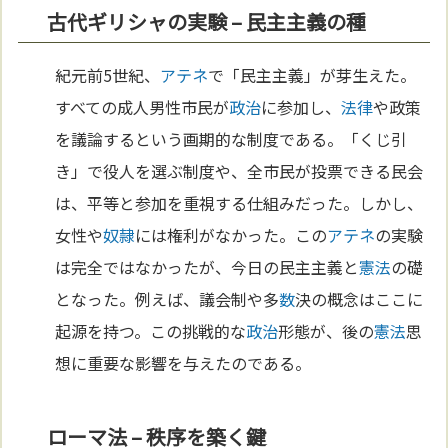
古代ギリシャの実験 – 民主主義の種
紀元前5世紀、
アテネ
で「民主主義」が芽生えた。
すべての成人男性市民が
政治
に参加し、
法律
や政策
を議論するという画期的な制度である。「くじ引
き」で役人を選ぶ制度や、全市民が投票できる民会
は、平等と参加を重視する仕組みだった。しかし、
女性や
奴隷
には権利がなかった。この
アテネ
の実験
は完全ではなかったが、今日の民主主義と
憲法
の礎
となった。例えば、議会制や多
数
決の概念はここに
起源を持つ。この挑戦的な
政治
形態が、後の
憲法
思
想に重要な影響を与えたのである。
ローマ法 – 秩序を築く鍵