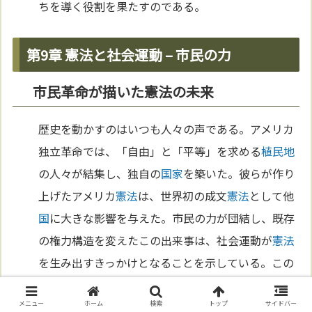
ちを導く役割を果たすのである。
第9章 憲法と社会運動 – 市民の力
市民革命が描いた憲法の未来
歴史を動かすのはいつも人々の声である。アメリカ
独立革命では、「自由」と「平等」を求める
植民地
の人々が結集し、独自の
国家
を築いた。彼らが作り
上げたアメリカ
憲法
は、世界初の成文
憲法
として他
国
に大きな影響を与えた。市民の力が団結し、既存
の権力構造を変えたこの出来事は、社会運動が
憲法
を生み出すきっかけとなることを示している。この
ように、
憲法
と社会運動は切っても切れない関係に
メニュー
ホーム
検索
トップ
サイドバー
ある。