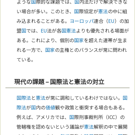
ような
国
際的な課題では、
国
内法だけで解決できな
い場合が多い。このとき、
国
際協定が
憲法
の中に組
み込まれることがある。
ヨーロッパ
連合（
EU
）の加
盟
国
では、
EU
法が各
国
憲法
よりも優先される場面が
ある。これにより、個別の
国家
を超えた連帯が生ま
れる一方で、
国家
の主権とのバランスが常に問われ
ている。
現代の課題 – 国際法と憲法の対立
国際法
と
憲法
が常に調和しているわけではない。
国
際法
が
国
内の
価値
観や政策と衝突する場合もある。
例えば、アメリカでは、
国
際刑事裁判所（ICC）の
管轄権を認めないという議論が
憲法
解釈の中で展開