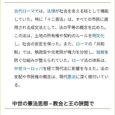
古代ローマ
では、
法律
が社会を支える柱として機能
していた。特に「十二表法」は、すべての市民に適
用される成文法として、法の平等の概念を広めた。
この法は、土地の所有権や契約のルールを
明
文化
し、社会の安定を保った。また、
ローマ
の「共和
制」では、執政官や元老院が権力を分担し、
独裁
を
防ぐ仕組みが整えられていた。
ローマ
法の体系は、
中世
ヨーロッパ
を経て現代法に影響を与えた。法の
支配や市民権の概念は、現代
憲法
に深く根付いてい
る。
中世の憲法思想 – 教会と王の狭間で