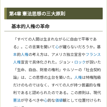
第4章 憲法思想の三大原則
基本的人権の革命
「すべての人間は生まれながらに自由で平等であ
る」。この言葉を聞いて
心
が躍らないだろうか。基
本
的
人権
の考え方は、アメリカ独立宣言や
フランス
人権
宣言で具体化された。ジョン・
ロック
が説いた
「生命、自由、財産の権利」やルソーの「社会契約
論」は、この思想の土台を築いた。
人権
は特権階級
だけのものではなく、すべての人が持つ普遍的な権
利であると認められたのである。この原則は、現代
憲法
が守るべき中
心
的な
価値
観として位置付けられ