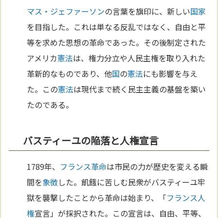
マス・ジェファーソン
の言葉を旗印に、新しい
国家
を目指した。これは単なる反乱ではなく、自由と平
等を求めた思想の革命であった。その後制定された
アメリカ
憲法
は、権力分立や人民主権を取り入れた
革新的なものであり、他
国
の
憲法
にも影響を与え
た。この
憲法
は現代まで続く民主主義の基盤を築い
たのである。
バスティーユの陥落と人権宣言
1789年、
フランス革命
は市民の力が歴史を変える瞬
間を
象徴
した。飢餓に苦しむ民衆がバスティーユ牢
獄を襲撃したことから革命は始まり、「
フランス
人
権
宣言」が採択された。この宣言は、自由、平等、