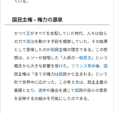
ている。
国民主権 – 権力の源泉
かつて王がすべてを支配していた時代、人々は自ら
の力で
政治
を動かす手段を模索していた。その結果
として登場したのが
国
民主権の理念である。この思
想は、ルソーが提唱した「人民の
一般意志
」という
概念から大きな影響を受けた。
フランス革命
後、
国
民主権は「全ての権力は
国
民から生まれる」という
形で世界中に広がった。この考え方は、民主主義の
基礎となり、
選挙
や議会を通じて
国
民が自らの意思
を反映する仕組みを可能にしたのである。