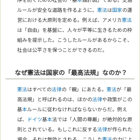
ルールが安全な道路を作るように、
憲法
は
国家
の運
営における大原則を定める。例えば、アメリカ
憲法
は「自由」を基盤に、人々が平等に生きるための枠
組みを提示した。こうしたルールがあるからこそ、
社会は公平さを保つことができるのだ。
なぜ憲法は国家の「最高法規」なのか？
憲法
はすべての
法律
の「親」にあたる。
憲法
が「最
高法規」と呼ばれるのは、ほかの
法律
や政策がこの
基
本
ルールに従わなければならないからだ。例え
ば、
ドイツ
基
本
法では「人間の尊厳」が絶対的な原
則とされている。もしこれに反する
法律
が作られた
場合、それは無効とされる。こうした
憲法
の力によ