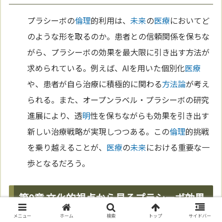
プラシーボの
倫理
的利用は、
未来
の
医療
においてど
のような形を取るのか。患者との信頼関係を保ちな
がら、プラシーボの効果を最大限に引き出す方法が
求められている。例えば、AIを用いた個別化
医療
や、患者が自ら治療に積極的に関わる
方法論
が考え
られる。また、オープンラベル・プラシーボの研究
進展により、透
明
性を保ちながらも効果を引き出す
新しい治療戦略が実現しつつある。この
倫理
的挑戦
を乗り越えることが、
医療
の
未来
における重要な一
歩となるだろう。
第9章 文化的視点から見るプラシーボ効果
メニュー
ホーム
検索
トップ
サイドバー