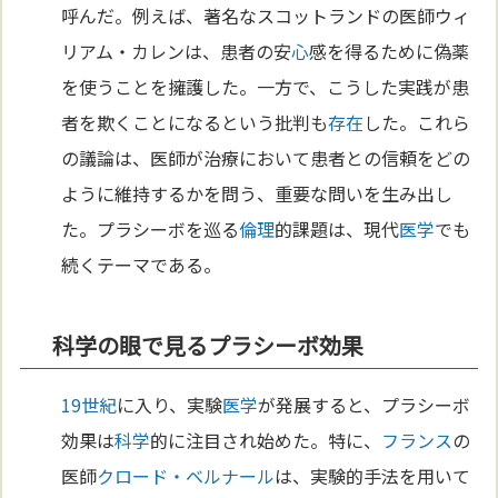
呼んだ。例えば、著名なスコットランドの医師ウィ
リアム・カレンは、患者の安
心
感を得るために偽薬
を使うことを擁護した。一方で、こうした実践が患
者を欺くことになるという批判も
存在
した。これら
の議論は、医師が治療において患者との信頼をどの
ように維持するかを問う、重要な問いを生み出し
た。プラシーボを巡る
倫理
的課題は、現代
医学
でも
続くテーマである。
科学の眼で見るプラシーボ効果
19世紀
に入り、実験
医学
が発展すると、プラシーボ
効果は
科学
的に注目され始めた。特に、
フランス
の
医師
クロード・ベルナール
は、実験的手法を用いて