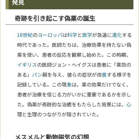
発見
奇跡を引き起こす偽薬の誕生
18世紀
の
ヨーロッパ
は
科学
と
医学
が急速に
進化
する
時代であった。医師たちは、治療効果を持たない偽
薬を使い、患者の反応を観察し始めた。この時期、
イギリス
の医師ジョン・ヘイグスは患者に「薬効の
ある」
パン
屑を与え、彼らの症状が改
善
する様子を
記録している。この現
象
は、薬の効果だけでなく、
患者が治療を信じる力がいかに重要であるかを示し
た。偽薬が奇跡的な治癒をもたらした背景には、
心
理と生理のつながりが隠されていた。
メスメルと動物磁気の幻想