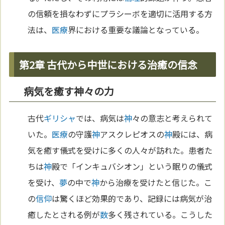
の信頼を損なわずにプラシーボを適切に活用する方
法は、
医療
界における重要な議論となっている。
第2章 古代から中世における治癒の信念
病気を癒す神々の力
古代
ギリシャ
では、病気は
神
々の意志と考えられて
いた。
医療
の守護
神
アスクレピオスの
神
殿には、病
気を癒す儀式を受けに多くの人々が訪れた。患者た
ちは
神
殿で「インキュバシオン」という眠りの儀式
を受け、
夢
の中で
神
から治療を受けたと信じた。こ
の
信仰
は驚くほど効果的であり、記録には病気が治
癒したとされる例が
数
多く残されている。こうした