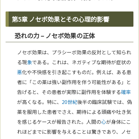
第5章 ノセボ効果とその心理的影響
恐れの力 – ノセボ効果の正体
ノセボ効果は、プラシーボ効果の反対として知られ
る現
象
である。これは、ネガティブな期待が症状の
悪
化や不快感を引き起こすものだ。例えば、ある患
者に「この薬は強い副作用を伴う可能性がある」と
告げると、その患者が実際に副作用を体験する
確率
が高くなる。特に、
20世紀
後半の臨床試験では、偽
薬を服用した患者でさえ、期待による頭痛や吐き気
を感じるケースが報告された。人間の
心
が身体にこ
れほどまでに影響を与えることは驚きであり、ノセ