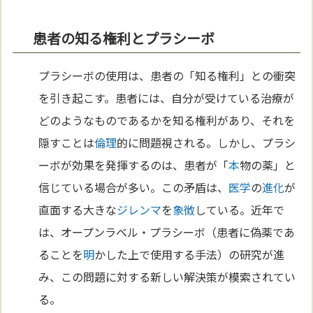
患者の知る権利とプラシーボ
プラシーボの使用は、患者の「知る権利」との衝突
を引き起こす。患者には、自分が受けている治療が
どのようなものであるかを知る権利があり、それを
隠すことは
倫理
的に問題視される。しかし、プラシ
ーボが効果を発揮するのは、患者が「
本
物の薬」と
信じている場合が多い。この矛盾は、
医学
の
進化
が
直面する大きな
ジレンマ
を
象徴
している。近年で
は、オープンラベル・プラシーボ（患者に偽薬であ
ることを
明
かした上で使用する手法）の研究が進
み、この問題に対する新しい解決策が模索されてい
る。