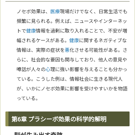
ノセボ効果は、
医療
現場だけでなく、日常生活でも
頻繁に見られる。例えば、ニュースやインターネッ
トで
健康
情報を過剰に取り入れることで、不安が増
幅されるケースがある。
健康
に関するネガティブな
情報は、実際の症状を
悪
化させる可能性がある。さ
らに、社会的な要因も関与しており、他人の意見や
噂話が人々の
心
理に強い影響を与えることも分かっ
ている。こうした例は、情報社会に生きる現代人
が、いかにノセボ効果に影響を受けやすいかを物語
っている。
第6章 プラシーボ効果の科学的解明
脳が生み出す奇跡