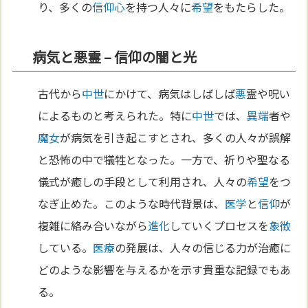
り、多くの
信仰
心
を持つ人々に
希望
をもたらした。
病気と悪霊 – 信仰の闇と光
古代から
中世
にかけて、病気はしばしば
悪
霊や呪い
によるものと考えられた。特に
中世
では、
異端
者や
魔女
が病気を引き起こすとされ、多くの人々が誤解
と恐怖の中で犠牲となった。一方で、祈りや聖なる
儀式が癒しの手段として利用され、人々の
希望
をつ
なぎ止めた。このような時代背景は、
医学
と
信仰
が
複雑に絡み合いながら
進化
していくプロセスを
象徴
している。
医療
の発展は、人々の信じる力が治癒に
どのような影響を与えるかを示す貴重な記録でもあ
る。