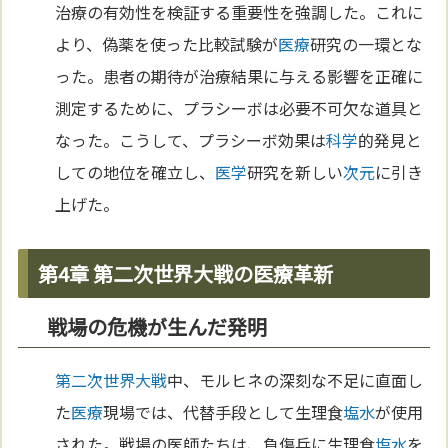
治療の有効性を検証する重要性を強調した。これに
より、偽薬を使った比較試験が
医療
研究の一環とな
った。患者の期待が治療結果に与える影響を正確に
測定するために、プラシーボは必要不可欠な道具と
なった。こうして、プラシーボ効果は
科学
的発見と
しての地位を確立し、
医学
研究を新しい
次元
に引き
上げた。
第4章 第二次世界大戦の医療革新
戦場の危機が生んだ発明
第二次世界大戦
中、モルヒネの深刻な不足に直面し
た
医療
現場では、代替手段として生理食
塩
水
が使用
された。戦場の医師たちは、負傷兵に生理食
塩
水
を