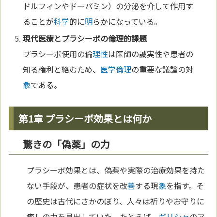
ドルフィンやドーパミン）の分泌を介して作用す
ることが
科学
的に
明
らかになっている。
現代
医療
とプラシーボの
倫理
的課題
プラシーボ使用の倫
理性
は医師の誠実性や患者の
知る権利と絡むため、
医学
倫理
の重要な議論の対
象
である。
第1章 プラシーボ効果とは何か
驚きの「偽薬」の力
プラシーボ効果とは、偽薬や実際の治療効果を持た
ない手段が、患者の症状を改
善
する現
象
を指す。そ
の歴史は古代にさかのぼり、人々は祈りやお守りに
癒しの力を見出していた。たとえば、
ギリシャ
のア