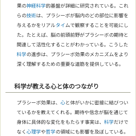
果の
神経
科学
的基盤が詳細に研究されている。これ
らの
技術
は、プラシーボが脳内のどの部位に影響を
与えるかをリアル
タイ
ムで観察することを可能にし
た。たとえば、脳の前頭前野がプラシーボの期待と
関連して活性化することがわかっている。こうした
科学
の進歩は、プラシーボ効果のメカニズムをより
深く理解するための重要な道筋を提供している。
科学が教える心と体のつながり
プラシーボ効果は、
心
と体がいかに密接に結びつい
ているかを教えてくれる。期待や信念が脳を通じて
身体に具体的な変化をもたらす事実は、
科学
だけで
なく
心理学
や
哲学
の領域にも影響を及ぼしている。