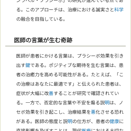
る。このアプローチは、治療における誠実さと
科学
の融合を目指している。
医師の言葉が生む奇跡
医師が患者にかける言葉は、プラシーボ効果を引き
出す
鍵
である。ポジティブな期待を生む言葉は、患
者の治癒力を高める可能性がある。たとえば、「こ
の治療はあなたに最適です」と伝えられた患者は、
症状が大幅に改
善
することが研究で確認されてい
る。一方で、否定的な言葉や不安を煽る説
明
は、ノ
セボ効果を引き起こし、治療結果を
悪
化させる恐れ
がある。医師の態度と説
明
の仕方が、患者の
健康
に
直接影響を及ぼすことは、現代
医療
における大切な