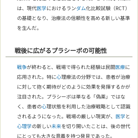
は、現代
医学
におけるラン
ダム
化比較試験（RCT）
の基礎となり、治療法の信頼性を高める新しい基準
を生んだ。
戦後に広がるプラシーボの可能性
戦争
が終わると、戦場で得られた経験は民間
医療
に
応用された。特に
心
理療法の分野では、患者が治療
に対して抱く期待がどのように効果を発揮するかが
注目された。プラシーボは単なる「偽薬」ではな
く、患者の
心
理状態を利用した治療戦略として認識
されるようになった。戦場の厳しい現実が、
医学
と
心理学
の新しい
未来
を切り開いたことは、後の世代
にとっても大きな意義を持つ発見であった。