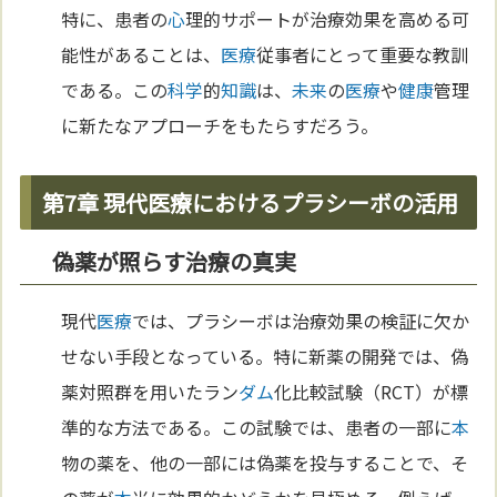
特に、患者の
心
理的サポートが治療効果を高める可
能性があることは、
医療
従事者にとって重要な教訓
である。この
科学
的
知識
は、
未来
の
医療
や
健康
管理
に新たなアプローチをもたらすだろう。
第7章 現代医療におけるプラシーボの活用
偽薬が照らす治療の真実
現代
医療
では、プラシーボは治療効果の検証に欠か
せない手段となっている。特に新薬の開発では、偽
薬対照群を用いたラン
ダム
化比較試験（RCT）が標
準的な方法である。この試験では、患者の一部に
本
物の薬を、他の一部には偽薬を投与することで、そ