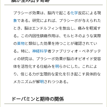
プラシーボ効果は、脳内で起こる
化学
反応による現
象
である。研究によれば、プラシーボが与えられた
とき、脳はエンドルフィンを放出し、痛みを軽減す
る。この内因性鎮痛作用は、モルヒネのような実際
の
薬物
と類似した効果を持つことが確認されてい
る。特に、
神経
科学
者ファブリツィオ・ベネデッテ
ィの研究は、プラシーボ効果が脳のオピオイド受容
体を活性化する仕組みを
明
らかにした。これによ
り、信じる力が生理的な変化を引き起こす具体的な
メカニズムが解
明
されつつある。
ドーパミンと期待の関係