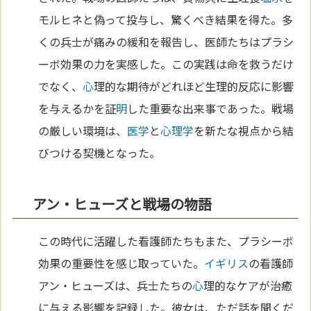
モルヒネと偽って投与し、驚くべき結果を得た。多
くの兵士が痛みの緩和を報告し、医師たちはプラシ
ーボ効果の力を実感した。この実践は命を救うだけ
でなく、
心
理的な期待がどれほど生理的反応に影響
を与えるかを証
明
した重要な出来事であった。戦場
の厳しい環境は、
医学
と
心理学
を新たな視点から結
びつける契機となった。
アン・ヒューズと戦場の物語
この時代に活躍した看護師たちもまた、プラシーボ
効果の重要性を感じ取っていた。
イギリス
の看護師
アン・ヒューズは、兵士たちの
心
理的なケアが治癒
に与える影響を記録した。彼女は、ただ話を聞くだ