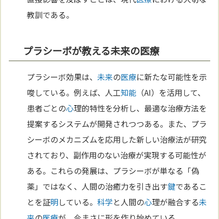
教訓である。
プラシーボが教える未来の医療
プラシーボ効果は、
未来
の
医療
に新たな可能性を示
唆している。例えば、人工
知能
（AI）を活用して、
患者ごとの
心
理的特性を分析し、最適な治療方法を
提案するシステムが開発されつつある。また、プラ
シーボのメカニズムを応用した新しい治療法が研究
されており、副作用のない治療が実現する可能性が
ある。これらの発展は、プラシーボが単なる「偽
薬」ではなく、人間の治癒力を引き出す
鍵
であるこ
とを証
明
している。
科学
と人間の
心
理が融合する
未
来
の
医療
が、今まさに形を作り始めている。