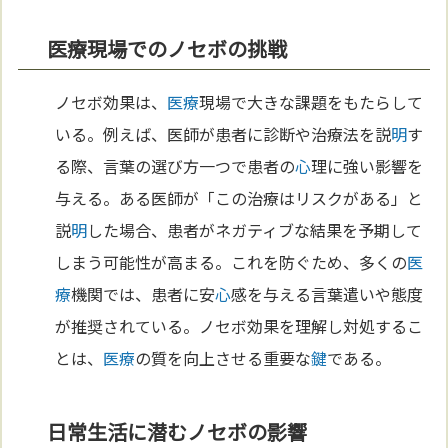
医療現場でのノセボの挑戦
ノセボ効果は、
医療
現場で大きな課題をもたらして
いる。例えば、医師が患者に診断や治療法を説
明
す
る際、言葉の選び方一つで患者の
心
理に強い影響を
与える。ある医師が「この治療はリスクがある」と
説
明
した場合、患者がネガティブな結果を予期して
しまう可能性が高まる。これを防ぐため、多くの
医
療
機関では、患者に安
心
感を与える言葉遣いや態度
が推奨されている。ノセボ効果を理解し対処するこ
とは、
医療
の質を向上させる重要な
鍵
である。
日常生活に潜むノセボの影響