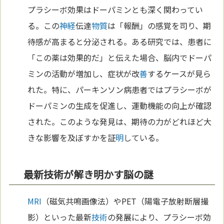
プラシーボ効果はドーパミンとも深く関わってい
る。この
神経
伝達
物質
は「報酬」の感覚を司り、期
待感が高まると分泌される。ある研究では、患者に
「この薬は効果的だ」と伝えた場合、脳内でドーパ
ミンの活動が増加し、症状が改
善
するケースが見ら
れた。特に、パーキンソン病患者ではプラシーボが
ドーパミンの生成を促進し、運動機能の向上が確認
された。このような発見は、期待の力がどれほど大
きな影響を及ぼすかを証
明
している。
最新技術が解き明かす脳の謎
MRI
（磁気共鳴画像法）やPET（陽電子放射断層撮
影）といった最新
技術
の発展により、プラシーボ効