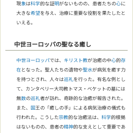
現
象
は
科学
的な証
明
がないものの、患者たちの
心
に
大きな
希望
を与え、治療に重要な役割を果たしたと
いえる。
中世ヨーロッパの聖なる癒し
中世
ヨーロッパ
では、
キリスト教
が治癒の中
心
的
存
在
となった。聖人たちの遺物や
聖水
が病気を癒す力
を持つとされ、人々は
巡礼
を行った。有名な例とし
て、カンタベリー大司教トマス・ベケットの墓には
無
数
の
巡礼
者が訪れ、奇跡的な治癒が報告された。
また、
国
王の「癒しの手」による病気治療の儀式も
行われた。こうした
宗教
的な治癒法は、
科学
的根拠
はないものの、患者の
精神
的な支えとして重要であ