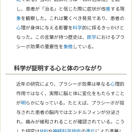
し、患者が「治る」と信じた際に症状が改
善
する現
象
を観察した。これは驚くべき発見であり、患者の
心
理が身体に与える影響を
科学
的に探るきっかけと
なった。この言葉が持つ歴史は、
医学
におけるプラ
シーボ効果の重要性を
象徴
している。
科学が証明する心と体のつながり
近年の研究により、プラシーボ効果は単なる
心
理的
作用ではなく、実際に脳と体に変化をもたらすこと
が
明
らかになっている。たとえば、プラシーボが投
与された患者の脳内ではエンドルフィンが分泌さ
れ、痛みが緩和されることが確認されている。こう
した研究は
MRI
や
神経
科学
技術
の
進化
により進展し