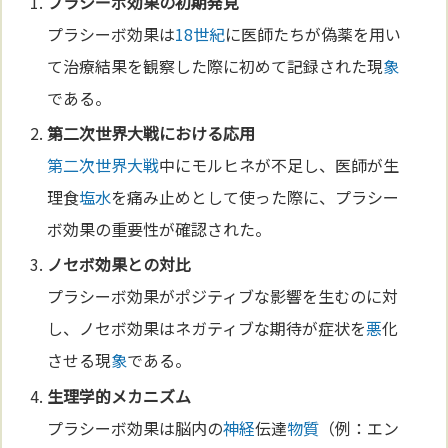
プラシーボ効果の初期発見
プラシーボ効果は
18世紀
に医師たちが偽薬を用い
て治療結果を観察した際に初めて記録された現
象
である。
第二次世界大戦
における応用
第二次世界大戦
中にモルヒネが不足し、医師が生
理食
塩
水
を痛み止めとして使った際に、プラシー
ボ効果の重要性が確認された。
ノセボ効果との対比
プラシーボ効果がポジティブな影響を生むのに対
し、ノセボ効果はネガティブな期待が症状を
悪
化
させる現
象
である。
生理学的メカニズム
プラシーボ効果は脳内の
神経
伝達
物質
（例：エン