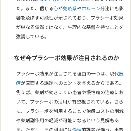
た。また、信じる
心
が
免疫系
や
ホルモン
分泌にも影
響を及ぼす可能性が示されており、プラシーボ効果
が単なる偶然ではなく、生理的な基盤を持つことを
強調している。
なぜ今プラシーボ効果が注目されるのか
プラシーボ効果が注目される理由の一つは、現代
医
療
が直面する課題へのヒントを与えるからである。
例えば、薬剤が効きにくい患者や慢性痛の治療にお
いて、プラシーボの活用が有望視されている。さら
に、プラシーボを利用することで治療コストの削減
や薬剤副作用の軽減が可能になるという見解もあ
る。ただし、その利用には
倫理
的課題が伴う。患者