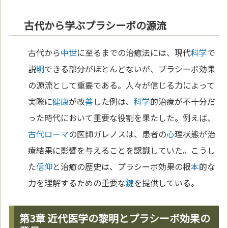
古代から学ぶプラシーボの源流
古代から
中世
に至るまでの治癒法には、現代
科学
で
説
明
できる部分がほとんどないが、プラシーボ効果
の源流として重要である。人々が信じる力によって
実際に
健康
が改
善
した例は、
科学
的治療が不十分だ
った時代において重要な役割を果たした。例えば、
古代ローマ
の医師ガレノスは、患者の
心
理状態が治
療結果に影響を与えることを認識していた。こうし
た
信仰
と治癒の歴史は、プラシーボ効果の根
本
的な
力を理解するための重要な
鍵
を提供している。
第3章 近代医学の黎明とプラシーボ効果の