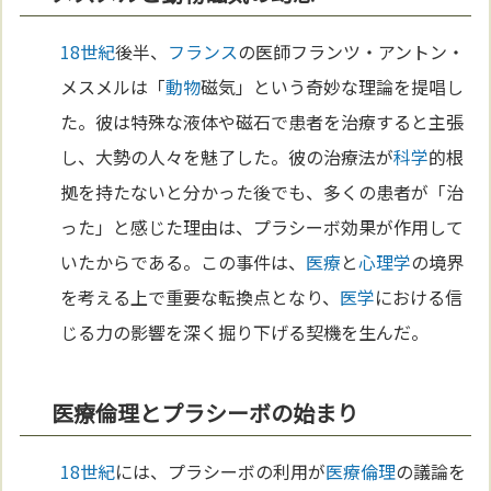
18世紀
後半、
フランス
の医師フランツ・アントン・
メスメルは「
動物
磁気」という奇妙な理論を提唱し
た。彼は特殊な液体や磁石で患者を治療すると主張
し、大勢の人々を魅了した。彼の治療法が
科学
的根
拠を持たないと分かった後でも、多くの患者が「治
った」と感じた理由は、プラシーボ効果が作用して
いたからである。この事件は、
医療
と
心理学
の境界
を考える上で重要な転換点となり、
医学
における信
じる力の影響を深く掘り下げる契機を生んだ。
医療倫理とプラシーボの始まり
18世紀
には、プラシーボの利用が
医療倫理
の議論を