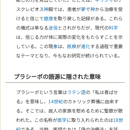
スクレピオス
神
殿では、患者が
夢
で
神
から治療を受
けると信じて
健康
を取り戻した記録がある。これら
の儀式は単なる
迷信
とされがちだが、現代の
科学
は、信じる力が体に実際の変化をもたらすことを示
している。この現
象
は、
医療
が
進化
する過程で重要
なテーマとなり、今もなお研究が続けられている。
プラシーボの語源に隠された意味
プラシーボという言葉は
ラテン語
の「私は喜ばせ
る」を意味し、
14世紀
のカトリック葬儀に由来す
る。そこでは、故人の家族を慰めるために聖歌が歌
われた。この名称が
医学
に取り入れられたのは
18世
紀
である。当時、医師たちは「偽の治療法」を試