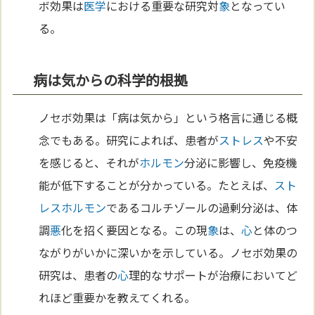
ボ効果は
医学
における重要な研究対
象
となってい
る。
病は気からの科学的根拠
ノセボ効果は「病は気から」という格言に通じる概
念でもある。研究によれば、患者が
ストレス
や不安
を感じると、それが
ホルモン
分泌に影響し、免疫機
能が低下することが分かっている。たとえば、
スト
レス
ホルモン
であるコルチゾールの過剰分泌は、体
調
悪
化を招く要因となる。この現
象
は、
心
と体のつ
ながりがいかに深いかを示している。ノセボ効果の
研究は、患者の
心
理的なサポートが治療においてど
れほど重要かを教えてくれる。