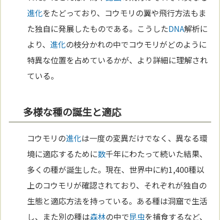
進化
をたどっており、コウモリの翼や飛行方法もま
た独自に発展したものである。こうした
DNA
解析に
より、
進化
の枝分かれの中でコウモリがどのように
特異な位置を占めているかが、より詳細に理解され
ている。
多様な種の誕生と適応
コウモリの
進化
は一度の変異だけでなく、異なる環
境に適応するために
数
千年にわたって続いた結果、
多くの種が誕生した。現在、世界中に約1,400種以
上のコウモリが確認されており、それぞれが独自の
生態と適応方法を持っている。ある種は洞窟で生活
し、また別の種は
森林
の中で
昆虫
を捕食するなど、