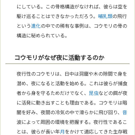
にしている。この骨格構造がなければ、彼らは空を
駆け巡ることはできなかっただろう。
哺乳類
の飛行
という
進化
の中での稀有な事例は、コウモリの骨の
構造に秘められている。
コウモリがなぜ夜に活動するのか
夜行性のコウモリは、日中は洞窟や木の隙間で身を
潜め、夜になると活動を始める。これは彼らが捕食
者から身を守るためだけでなく、
昆虫
などの餌が夜
に活発に動き出すことも理由である。コウモリは暗
闇を好み、夜間の冷気の中で滑らかに飛び回り、
音
波によって周囲の環境を把握する。夜行性であるこ
とは、彼らが長い年
月
をかけて適応してきた生存戦