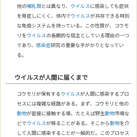
他の
哺乳類
とは異なり、
ウイルス
に感染しても症状
を発症しにくく、体内で
ウイルス
が共存できる特別
な免疫システムを持っている。この性質が、コウモ
リを
ウイルス
の長期的な宿主としている理由の一つ
であり、
感染症
研究の重要な手がかりとなってい
る。
ウイルスが人間に届くまで
コウモリが保有する
ウイルス
が人間に感染するプロ
セスには複雑な経路がある。まず、コウモリと他の
動物
が密接に接触する場、たとえば野生
動物
市場な
どで
ウイルス
が移ることがある。そこから
動物
を介
して人間に感染することが一般的だ。このプロセス