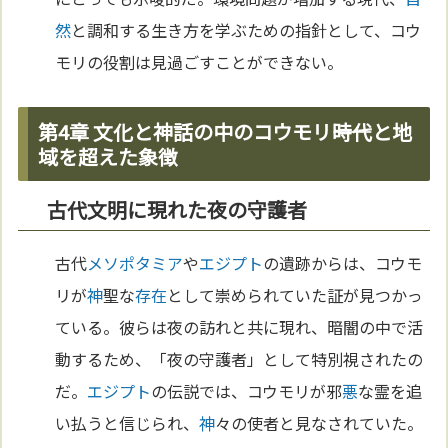
然
と調和する生き方を学ぶための指針として、コウ
モリの役割は見過ごすことができない。
第4章 文化と神話の中のコウモリ――時代と地
域を超えた象徴
古代文明に現れた夜の守護者
古代
メソポタミア
や
エジプト
の遺跡からは、コウモ
リが
神
聖な
存在
として崇められていた証が見つかっ
ている。彼らは夜の訪れと共に現れ、暗闇の中で活
動するため、「夜の守護者」として特別視されたの
だ。
エジプト
の伝説では、コウモリが邪
悪
な霊を追
い払うと信じられ、
神
々の使者と見なされていた。