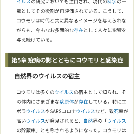
イルス
の研究においても注目され、現代の
科学
の一
部としてその役割が再評価されている。こうして、
コウモリは時代と共に異なるイメージを与えられな
がらも、今もなお多面的な
存在
として人々に影響を
与え続けている。
第5章 疫病の影とともに――コウモリと感染症
自然界のウイルスの宿主
コウモリは多くの
ウイルス
の宿主として知られ、そ
の体内にさまざまな
病原体
が
存在
している。特にエ
ボラ
ウイルス
やSARSコロナ
ウイルス
など、致
死
率が
高い
ウイルス
が発見されると、
自然
界の「
ウイルス
の貯蔵庫」とも称されるようになった。コウモリは