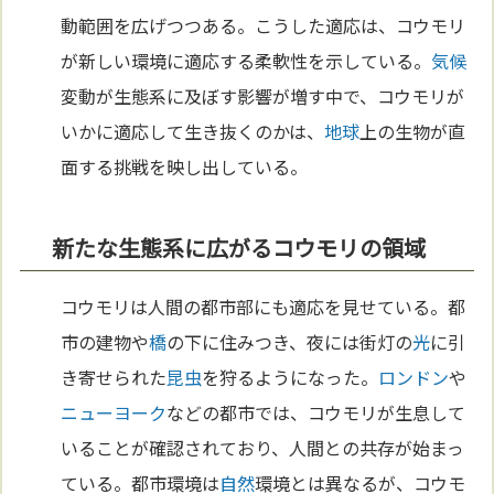
動範囲を広げつつある。こうした適応は、コウモリ
が新しい環境に適応する柔軟性を示している。
気候
変動が生態系に及ぼす影響が増す中で、コウモリが
いかに適応して生き抜くのかは、
地球
上の生物が直
面する挑戦を映し出している。
新たな生態系に広がるコウモリの領域
コウモリは人間の都市部にも適応を見せている。都
市の建物や
橋
の下に住みつき、夜には街灯の
光
に引
き寄せられた
昆虫
を狩るようになった。
ロンドン
や
ニューヨーク
などの都市では、コウモリが生息して
いることが確認されており、人間との共存が始まっ
ている。都市環境は
自然
環境とは異なるが、コウモ