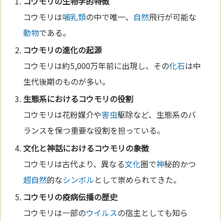
コウモリの
生物学
的特徴
コウモリは
哺乳類
の中で唯一、
自然
飛行が可能な
動物
である。
コウモリの
進化
の起源
コウモリは約5,000万年前に出現し、その
化石
は中
生代後期のものが多い。
生態系におけるコウモリの役割
コウモリは花粉媒介や
害虫
駆除など、生態系のバ
ランスを保つ重要な役割を担っている。
文化
と
神
話におけるコウモリの
象徴
コウモリは古代より、異なる
文化
圏で
神
秘的かつ
超自然
的な
シンボル
として崇められてきた。
コウモリの疫病伝播の歴史
コウモリは一部の
ウイルス
の宿主としても知ら