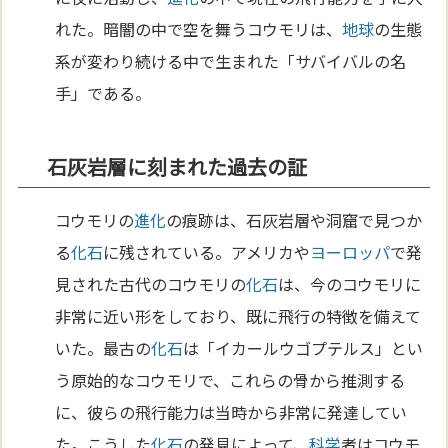
れた。暗闇の中で空を舞うコウモリは、
地球
の生態
系が変わり続ける中で生まれた「サバイバルの名
手」である。
石灰岩層に刻まれた過去の証
コウモリの
進化
の痕跡は、石灰岩層や洞窟で見つか
る
化石
に残されている。アメリカや
ヨーロッパ
で発
見された古代のコウモリの
化石
は、今のコウモリに
非常に近い形をしており、既に飛行の特徴を備えて
いた。最古の
化石
は「イカールウゴプテルス」とい
う原始的なコウモリで、これらの骨から推測する
に、彼らの飛行能力は当時から非常に発達してい
た。こうした
化石
の発見によって、
科学
者はコウモ