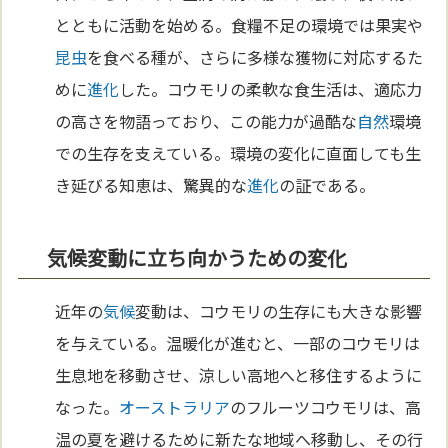
とともに活動を始める。食糧不足の環境では果実や
昆虫
を食べる種が、さらに多様な獲物に対応するた
めに
進化
した。コウモリの柔軟な食生活は、適応力
の高さを物語っており、この能力が過酷な
自然
環境
での生存を支えている。環境の変化に直面しても生
き延びる知恵は、驚異的な
進化
の証である。
気候変動に立ち向かうための変化
近年の
気候
変動は、コウモリの生存にも大きな影響
を与えている。温暖化が進むと、一部のコウモリは
生息地を移動させ、涼しい高地へと移住するように
なった。
オーストラリア
のフルーツコウモリは、高
温の夏を避けるために新たな地域へ移動し、その行