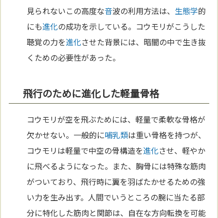
見られないこの高度な
音
波の利用方法は、
生態学
的
にも
進化
の成功を示している。コウモリがこうした
聴覚の力を
進化
させた背景には、暗闇の中で生き抜
くための必要性があった。
飛行のために進化した軽量骨格
コウモリが空を飛ぶためには、軽量で柔軟な骨格が
欠かせない。一般的に
哺乳類
は重い骨格を持つが、
コウモリは軽量で中空の骨構造を
進化
させ、軽やか
に飛べるようになった。また、胸骨には特殊な筋肉
がついており、飛行時に翼を羽ばたかせるための強
い力を生み出す。人間でいうところの腕に当たる部
分に特化した筋肉と関節は、自在な方向転換を可能