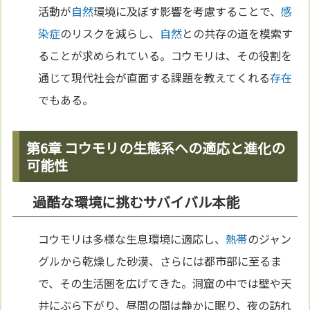
活動が
自然
環境に及ぼす影響を考慮することで、
感
染症
のリスクを減らし、
自然
との共存の道を模索す
ることが求められている。コウモリは、その役割を
通じて現代社会が直面する課題を教えてくれる
存在
でもある。
第6章 コウモリの生態系への適応と進化の
可能性
過酷な環境に挑むサバイバル本能
コウモリは多様な生息環境に適応し、
熱帯
のジャン
グルから乾燥した砂漠、さらには都市部に至るま
で、その生活圏を広げてきた。洞窟の中では壁や天
井にぶら下がり、昼間の間は静かに眠り、夜の訪れ