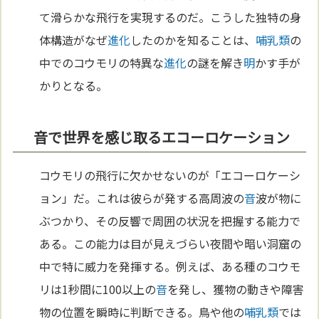
て滑らかな飛行を実現するのだ。こうした独特の身
体構造がなぜ
進化
したのかを知ることは、
哺乳類
の
中でのコウモリの特異な
進化
の謎を解き
明
かす手が
かりとなる。
音で世界を感じ取るエコーロケーション
コウモリの飛行に欠かせないのが「エコーロケーシ
ョン」だ。これは彼らが発する高周波の
音
波が物に
ぶつかり、その反響で周囲の状況を把握する能力で
ある。この能力は目が見えづらい夜間や暗い洞窟の
中で特に威力を発揮する。例えば、ある種のコウモ
リは1秒間に100以上の
音
を発し、獲物の動きや障害
物の位置を瞬時に判断できる。鳥や他の
哺乳類
では