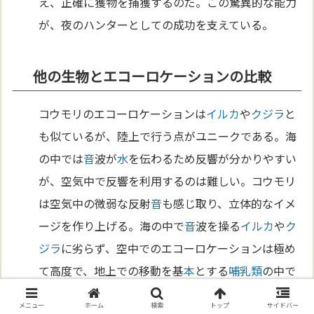
え、正確に獲物を捕獲するのだ。この驚異的な能力
が、夜のハンターとしての成功を支えている。
他の生物とエコーロケーションの比較
コウモリのエコーロケーションは
イルカ
や
クジラ
と
も似ているが、陸上で行う点がユニークである。海
の中では
音
波が
水
を伝わるため反響が分かりやすい
が、空気中で反響を利用するのは難しい。コウモリ
は空気中の微弱な反射
音
も感じ取り、立体的なイメ
ージを作り上げる。海の中で
音
波を操る
イルカ
や
ク
ジラ
に劣らず、空中でのエコーロケーションは極め
て高度で、地上での移動を基
本
とする
哺乳類
の中で
も例外的な能力を持つといえる。
メニュー
ホーム
検索
トップ
サイドバー