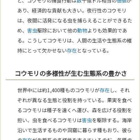
と、コウモリの捕食行動は
数
十億ドル相当の
価値
が
あり、経済的な貢献も大きい。夜行性のコウモリ
は、夜間に活発になる虫を捕らえることができるた
め、
害虫
駆除において他の
動物
よりも効果的であ
る。こうしてコウモリは、人間の生活や生態系の維
持にとって欠かせない
存在
となっている。
コウモリの多様性が生む生態系の豊かさ
世界中には約1,400種ものコウモリが
存在
し、それ
ぞれが異なる生態と役割を持っている。果実を食べ
るコウモリは種子を遠くへ運び、森を広げる役割を
担い、虫を食べるコウモリは
害虫
を駆除する。海岸
沿いで生活するものや洞窟に暮らす種もおり、彼ら
の
存在
が生態系の多様性を支えているのだ。各種の