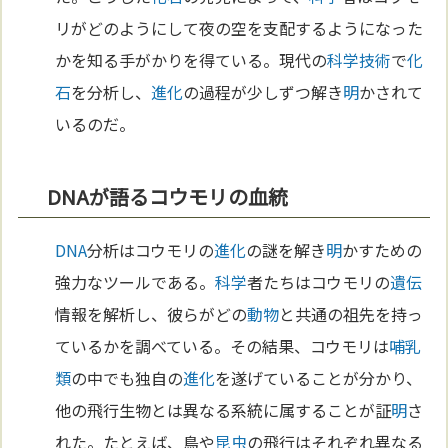
リがどのようにして夜の空を支配するようになった
かを知る手がかりを得ている。現代の
科学
技術
で
化
石
を分析し、
進化
の過程が少しずつ解き
明
かされて
いるのだ。
DNAが語るコウモリの血統
DNA
分析はコウモリの
進化
の謎を解き
明
かすための
強力なツールである。
科学
者たちはコウモリの
遺伝
情報を解析し、彼らがどの
動物
と共通の祖先を持っ
ているかを調べている。その結果、コウモリは
哺乳
類
の中でも独自の
進化
を遂げていることが分かり、
他の飛行生物とは異なる系統に属することが証
明
さ
れた。たとえば、鳥や
昆虫
の飛行はそれぞれ異なる