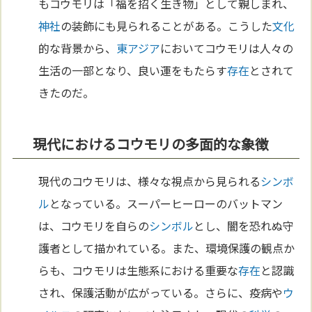
もコウモリは「福を招く生き物」として親しまれ、
神社
の装飾にも見られることがある。こうした
文化
的な背景から、
東アジア
においてコウモリは人々の
生活の一部となり、良い運をもたらす
存在
とされて
きたのだ。
現代におけるコウモリの多面的な象徴
現代のコウモリは、様々な視点から見られる
シンボ
ル
となっている。スーパーヒーローのバットマン
は、コウモリを自らの
シンボル
とし、闇を恐れぬ守
護者として描かれている。また、環境保護の観点か
らも、コウモリは生態系における重要な
存在
と認識
され、保護活動が広がっている。さらに、疫病や
ウ