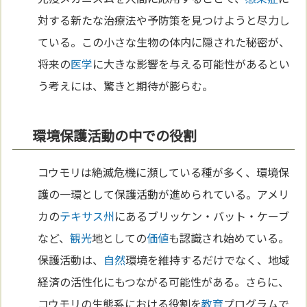
対する新たな治療法や予防策を見つけようと尽力し
ている。この小さな生物の体内に隠された秘密が、
将来の
医学
に大きな影響を与える可能性があるとい
う考えには、驚きと期待が膨らむ。
環境保護活動の中での役割
コウモリは絶滅危機に瀕している種が多く、環境保
護の一環として保護活動が進められている。アメリ
カの
テキサス州
にあるブリッケン・バット・ケーブ
など、
観光
地としての
価値
も認識され始めている。
保護活動は、
自然
環境を維持するだけでなく、地域
経済の活性化にもつながる可能性がある。さらに、
コウモリの生態系における役割を
教育
プログラムで