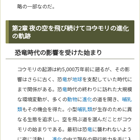
略の一部なのだ。
第2章 夜の空を飛び続けて――コウモリの進化
の軌跡
恐竜時代の影響を受けた始まり
コウモリの起源は約5,000万年前に遡るが、その影
響はさらに古く、恐
竜
が
地球
を支配していた時代に
まで関係がある。恐
竜
時代の終わりに訪れた大規模
な環境変動が、多くの
動物
に
進化
の道を開き、
哺乳
類
もその機会を得た。小型
哺乳類
が生存のために異
なる生態を追求し、空を飛ぶ道を選んだことがコウ
モリの始まりである。最初は恐
竜
に襲われないよう
に夜に活動し、
進化
の中で現在の飛行能力を手に入