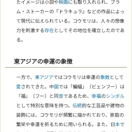
たイメージは小説や
映画
にも取り入れられ、ブラ
ム・ストーカーの『ドラキュラ』などの作品によっ
て現代に伝えられている。コウモリは、人々の想像
力を刺激する
存在
としてその地位を確立したのであ
る。
東アジアの幸運の象徴
一方で、
東アジア
ではコウモリは幸運の
象徴
として
愛
されてきた。中
国
では「蝙蝠」（ビェンフー）は
「福」（フー）と同
音
であるため、
幸福
の
シンボル
として特別な意味を持つ。
伝統
的な工芸品や建物の
装飾には、コウモリが頻繁に描かれており、家庭の
繁栄や幸運を祈るために用いられる。また、日
本
で