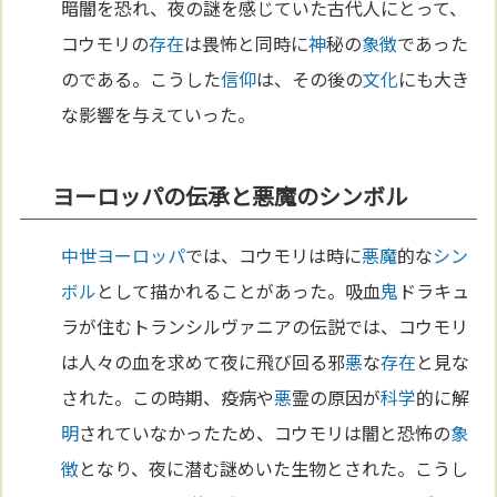
暗闇を恐れ、夜の謎を感じていた古代人にとって、
コウモリの
存在
は畏怖と同時に
神
秘の
象徴
であった
のである。こうした
信仰
は、その後の
文化
にも大き
な影響を与えていった。
ヨーロッパの伝承と悪魔のシンボル
中世
ヨーロッパ
では、コウモリは時に
悪魔
的な
シン
ボル
として描かれることがあった。吸血
鬼
ドラキュ
ラが住むトランシルヴァニアの伝説では、コウモリ
は人々の血を求めて夜に飛び回る邪
悪
な
存在
と見な
された。この時期、疫病や
悪
霊の原因が
科学
的に解
明
されていなかったため、コウモリは闇と恐怖の
象
徴
となり、夜に潜む謎めいた生物とされた。こうし