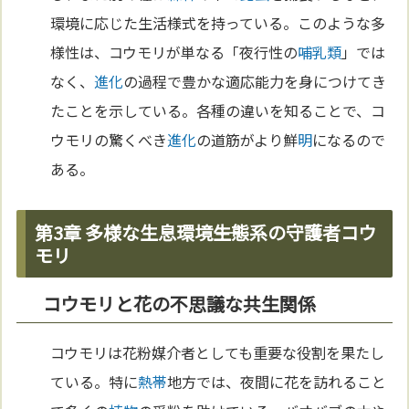
環境に応じた生活様式を持っている。このような多
様性は、コウモリが単なる「夜行性の
哺乳類
」では
なく、
進化
の過程で豊かな適応能力を身につけてき
たことを示している。各種の違いを知ることで、コ
ウモリの驚くべき
進化
の道筋がより鮮
明
になるので
ある。
第3章 多様な生息環境――生態系の守護者コウ
モリ
コウモリと花の不思議な共生関係
コウモリは花粉媒介者としても重要な役割を果たし
ている。特に
熱帯
地方では、夜間に花を訪れること