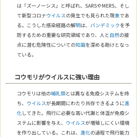
は「ズーノーシス」と呼ばれ、SARSやMERS、そし
て新型コロナ
ウイルス
の発生でも見られた現
象
であ
る。こうした感染経路の解
明
は、
パンデミック
を予
防するための重要な研究領域であり、人と
自然
の接
点に潜む危険性についての
知識
を深める助けとなっ
ている。
コウモリがウイルスに強い理由
コウモリは他の
哺乳類
とは異なる免疫システムを持
ち、
ウイルス
が長期間にわたり共存できるように
進
化
してきた。飛行に必要な高い代謝と体温が免疫シ
ステムに影響を与え、
ウイルス
が増殖しにくい環境
を作り出している。これは、
進化
の過程で飛行能力