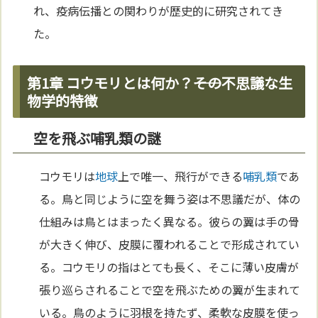
れ、疫病伝播との関わりが歴史的に研究されてき
た。
第1章 コウモリとは何か？――その不思議な生
物学的特徴
空を飛ぶ哺乳類の謎
コウモリは
地球
上で唯一、飛行ができる
哺乳類
であ
る。鳥と同じように空を舞う姿は不思議だが、体の
仕組みは鳥とはまったく異なる。彼らの翼は手の骨
が大きく伸び、皮膜に覆われることで形成されてい
る。コウモリの指はとても長く、そこに薄い皮膚が
張り巡らされることで空を飛ぶための翼が生まれて
いる。鳥のように羽根を持たず、柔軟な皮膜を使っ