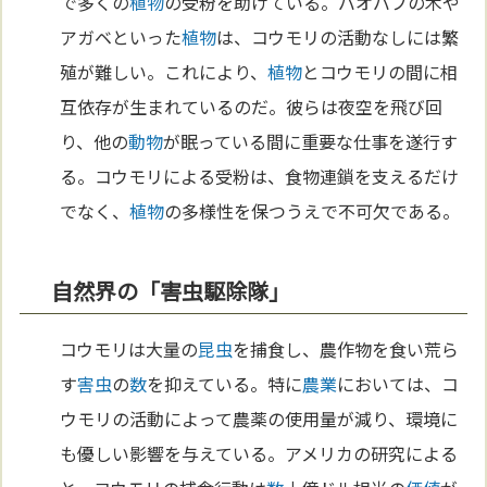
で多くの
植物
の受粉を助けている。バオバブの木や
アガベといった
植物
は、コウモリの活動なしには繁
殖が難しい。これにより、
植物
とコウモリの間に相
互依存が生まれているのだ。彼らは夜空を飛び回
り、他の
動物
が眠っている間に重要な仕事を遂行す
る。コウモリによる受粉は、食物連鎖を支えるだけ
でなく、
植物
の多様性を保つうえで不可欠である。
自然界の「害虫駆除隊」
コウモリは大量の
昆虫
を捕食し、農作物を食い荒ら
す
害虫
の
数
を抑えている。特に
農業
においては、コ
ウモリの活動によって農薬の使用量が減り、環境に
も優しい影響を与えている。アメリカの研究による