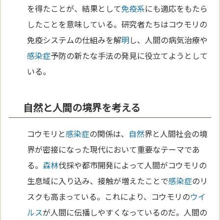
を得たことが、結果として
免疫系
にも適応をもたら
したことを意味している。研究者たちはコウモリの
免疫システムの仕組みを解
明
し、人間の病気治療や
感染症
予防の新たな手法の発見に役立てようとして
いる。
自然と人間の境界を考える
コウモリと
感染症
の関係は、
自然
界と人間社会の境
界が密接になった現代において重要なテーマであ
る。
森林
伐採や都市開発によって人間がコウモリの
生息域に入り込み、接触が増えたことで
感染症
のリ
スクも高まっている。これにより、コウモリの
ウイ
ルス
が人間に伝播しやすくなっているのだ。人間の