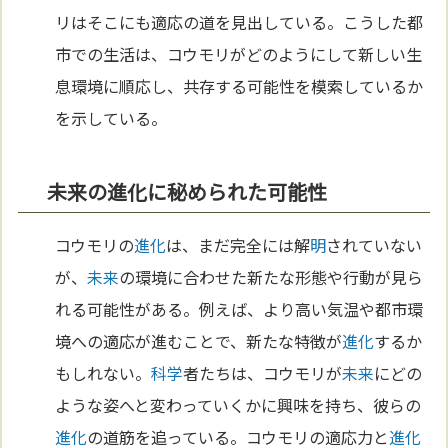
リはそこにも適応の道を見出している。こうした都
市での生活は、コウモリがどのようにして新しい生
息環境に順応し、共存する可能性を模索しているか
を示している。
未来の進化に秘められた可能性
コウモリの
進化
は、まだ完全には解
明
されていない
が、
未来
の環境に合わせた新たな形態や行動が見ら
れる可能性がある。例えば、より高い気温や都市環
境への適応が進むことで、新たな特徴が
進化
するか
もしれない。
科学
者たちは、コウモリが
未来
にどの
ような姿へと変わっていくかに興味を持ち、彼らの
進化
の道筋を追っている。コウモリの適応力と
進化