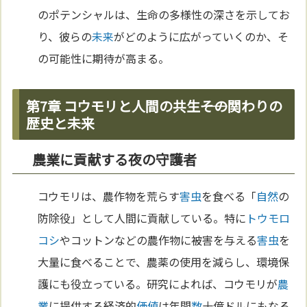
のポテンシャルは、生命の多様性の深さを示してお
り、彼らの
未来
がどのように広がっていくのか、そ
の可能性に期待が高まる。
第7章 コウモリと人間の共生――その関わりの
歴史と未来
農業に貢献する夜の守護者
コウモリは、農作物を荒らす
害虫
を食べる「
自然
の
防除役」として人間に貢献している。特に
トウモロ
コシ
やコットンなどの農作物に被害を与える
害虫
を
大量に食べることで、農薬の使用を減らし、環境保
護にも役立っている。研究によれば、コウモリが
農
業
に提供する経済的
価値
は年間
数
十億ドルにもなる