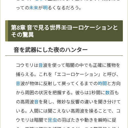
っての
未来
が
明
るくなるだろう。
第8章 音で見る世界――エコーロケーションと
その驚異
音を武器にした夜のハンター
コウモリは
音
波を使って暗闇の中でも正確に獲物を
捕らえる。これを「エコーロケーション」と呼び、
音
波が物体に反射して戻ってくるまでの
時間
と方向
から周囲の状況を把握する。彼らは1秒間に
数
百も
の高周波
音
を発し、微妙な反響の違いを聞き分けて
いる。人間には聞こえない高周波を操ることで、コ
ウモリは暗闇で
昆虫
の羽ばたきや動きを瞬時に捉