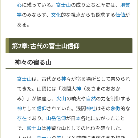
心
に残っている。
富士山
の成り立ちと歴史は、
地質
学
のみならず、
文化
的な視点からも探求する
価値
が
ある。
第2章: 古代の富士山信仰
神々の宿る山
富士山
は、古代から
神
々が宿る場所として崇められ
てきた。山頂には「浅間大
神
（あさまのおおか
み）」が鎮座し、
火山
の噴火や
自然
の力を制御する
神
として
信仰
されていた。浅間
神社
はその
象徴
的な
存在
であり、
山岳
信仰
が日
本
各地に広がったこと
で、
富士山
は
神
聖な山としての地位を確立した。
人々は、
富士山
の
美
しさと威厳に畏敬の念を抱き、