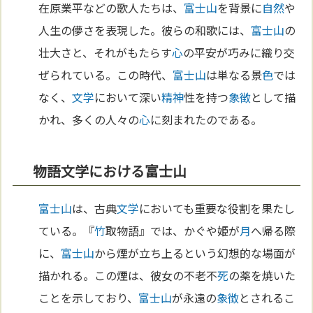
在原業平などの歌人たちは、
富士山
を背景に
自然
や
人生の儚さを表現した。彼らの和歌には、
富士山
の
壮大さと、それがもたらす
心
の平安が巧みに織り交
ぜられている。この時代、
富士山
は単なる景
色
では
なく、
文学
において深い
精神
性を持つ
象徴
として描
かれ、多くの人々の
心
に刻まれたのである。
物語文学における富士山
富士山
は、古典
文学
においても重要な役割を果たし
ている。『
竹
取物語』では、かぐや姫が
月
へ帰る際
に、
富士山
から煙が立ち上るという幻想的な場面が
描かれる。この煙は、彼女の不老不
死
の薬を焼いた
ことを示しており、
富士山
が永遠の
象徴
とされるこ