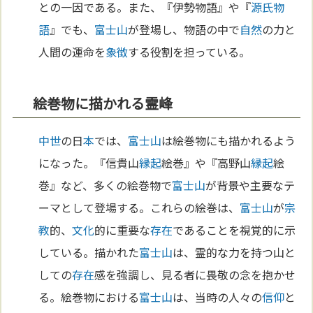
との一因である。また、『伊勢物語』や『
源氏物
語
』でも、
富士山
が登場し、物語の中で
自然
の力と
人間の運命を
象徴
する役割を担っている。
絵巻物に描かれる霊峰
中世
の日
本
では、
富士山
は絵巻物にも描かれるよう
になった。『信貴山
縁起
絵巻』や『高野山
縁起
絵
巻』など、多くの絵巻物で
富士山
が背景や主要なテ
ーマとして登場する。これらの絵巻は、
富士山
が
宗
教
的、
文化
的に重要な
存在
であることを視覚的に示
している。描かれた
富士山
は、霊的な力を持つ山と
しての
存在
感を強調し、見る者に畏敬の念を抱かせ
る。絵巻物における
富士山
は、当時の人々の
信仰
と