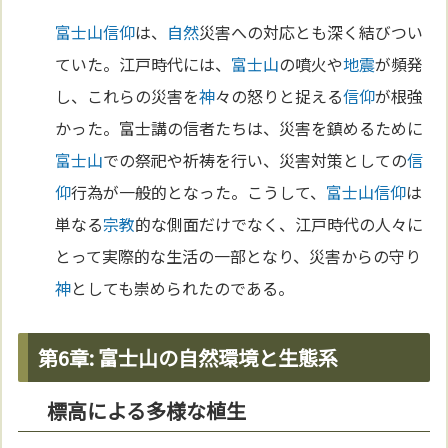
富士山
信仰
は、
自然
災害への対応とも深く結びつい
ていた。江戸時代には、
富士山
の噴火や
地震
が頻発
し、これらの災害を
神
々の怒りと捉える
信仰
が根強
かった。富士講の信者たちは、災害を鎮めるために
富士山
での祭祀や祈祷を行い、災害対策としての
信
仰
行為が一般的となった。こうして、
富士山
信仰
は
単なる
宗教
的な側面だけでなく、江戸時代の人々に
とって実際的な生活の一部となり、災害からの守り
神
としても崇められたのである。
第6章: 富士山の自然環境と生態系
標高による多様な植生