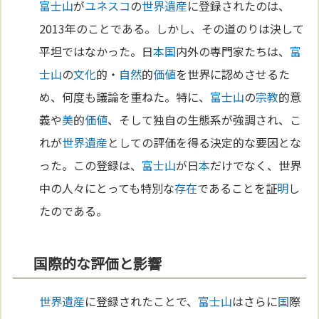
富士山
が
ユネスコ
の
世界遺産
に登録されたのは、
2013年のことである。しかし、その道のりは決して
平坦ではなかった。日
本
国
内外の専門家たちは、
富
士山
の
文化
的・
自然
的
価値
を世界に認めさせるた
め、何度も議論を重ねた。特に、
富士山
の
宗教
的意
義や
美
的
価値
、そして独自の生態系が強調され、こ
れが
世界遺産
としての評価を得る決定的な要因とな
った。この登録は、
富士山
が日
本
だけでなく、世界
中の人々にとっても特別な
存在
であることを証
明
し
たのである。
国際的な評価と影響
世界遺産
に登録されたことで、
富士山
はさらに
国
際