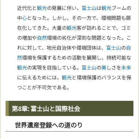
近代化と
観光
の発展に伴い、
富士山
は
観光
ブームの
中
心
となった。しかし、その一方で、環境問題も顕
在化してきた。大量の
観光
客が訪れることで、ゴミ
の増加や
自然
環境の劣化が深刻な問題となった。こ
れに対して、地元自治体や環境団体は、
富士山
の
自
然
環境を保護するための活動を展開し、持続可能な
観光
の実現を目指している。
富士山
の
美
しさを
未来
に伝えるためには、
観光
と環境保護のバランスを保
つことが不可欠である。
第8章: 富士山と国際社会
世界遺産登録への道のり