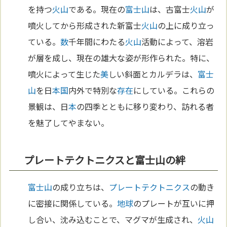
を持つ
火山
である。現在の
富士山
は、古富士
火山
が
噴火してから形成された新富士
火山
の上に成り立っ
ている。
数
千年間にわたる
火山
活動によって、溶岩
が層を成し、現在の雄大な姿が形作られた。特に、
噴火によって生じた
美
しい斜面とカルデラは、
富士
山
を日
本
国
内外で特別な
存在
にしている。これらの
景観は、日
本
の四季とともに移り変わり、訪れる者
を魅了してやまない。
プレートテクトニクスと富士山の絆
富士山
の成り立ちは、
プレートテクトニクス
の動き
に密接に関係している。
地球
のプレートが互いに押
し合い、沈み込むことで、マグマが生成され、
火山