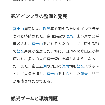
観光インフラの整備と発展
富士山
周辺には、
観光
客を迎えるためのインフラが
次々と整備された。宿泊施設や
温泉
、山小屋などが
建設され、
富士山
を訪れる人々のニーズに応える形
で
観光
産業が発展した。特に、山頂への登山道が整
備され、多くの人が富士登山を楽しむようになっ
た。また、富士五
湖
や周辺の
温泉
地も
観光
スポット
として人気を博し、
富士山
を中
心
とした
観光
エリア
が形成されたのである。
観光ブームと環境問題