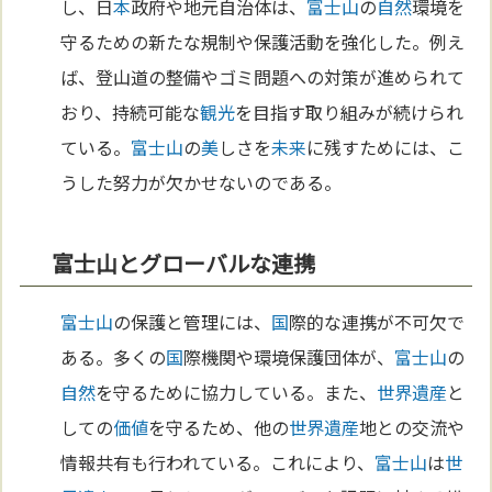
し、日
本
政府や地元自治体は、
富士山
の
自然
環境を
守るための新たな規制や保護活動を強化した。例え
ば、登山道の整備やゴミ問題への対策が進められて
おり、持続可能な
観光
を目指す取り組みが続けられ
ている。
富士山
の
美
しさを
未来
に残すためには、こ
うした努力が欠かせないのである。
富士山とグローバルな連携
富士山
の保護と管理には、
国
際的な連携が不可欠で
ある。多くの
国
際機関や環境保護団体が、
富士山
の
自然
を守るために協力している。また、
世界遺産
と
しての
価値
を守るため、他の
世界遺産
地との交流や
情報共有も行われている。これにより、
富士山
は
世