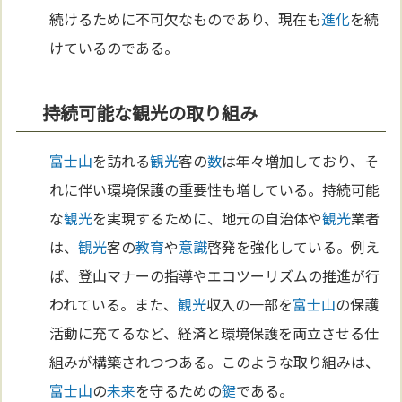
続けるために不可欠なものであり、現在も
進化
を続
けているのである。
持続可能な観光の取り組み
富士山
を訪れる
観光
客の
数
は年々増加しており、そ
れに伴い環境保護の重要性も増している。持続可能
な
観光
を実現するために、地元の自治体や
観光
業者
は、
観光
客の
教育
や
意識
啓発を強化している。例え
ば、登山マナーの指導やエコツーリズムの推進が行
われている。また、
観光
収入の一部を
富士山
の保護
活動に充てるなど、経済と環境保護を両立させる仕
組みが構築されつつある。このような取り組みは、
富士山
の
未来
を守るための
鍵
である。