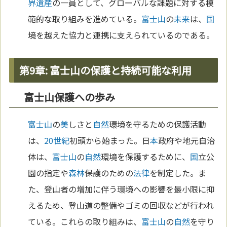
界遺産
の一員として、グローバルな課題に対する模
範的な取り組みを進めている。
富士山
の
未来
は、
国
境を越えた協力と連携に支えられているのである。
第9章: 富士山の保護と持続可能な利用
富士山保護への歩み
富士山
の
美
しさと
自然
環境を守るための保護活動
は、
20世紀
初頭から始まった。日
本
政府や地元自治
体は、
富士山
の
自然
環境を保護するために、
国
立公
園の指定や
森林
保護のための
法律
を制定した。ま
た、登山者の増加に伴う環境への影響を最小限に抑
えるため、登山道の整備やゴミの回収などが行われ
ている。これらの取り組みは、
富士山
の
自然
を守り