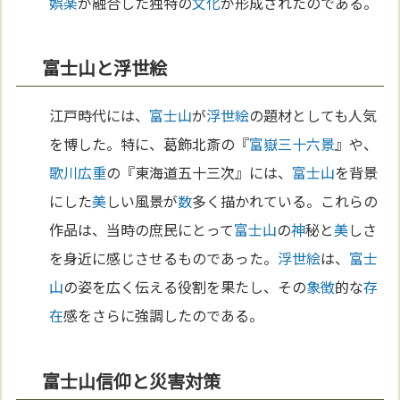
娯楽
が融合した独特の
文化
が形成されたのである。
富士山と浮世絵
江戸時代には、
富士山
が
浮世絵
の題材としても人気
を博した。特に、葛飾北斎の『
富嶽三十六景
』や、
歌川広重
の『東海道五十三次』には、
富士山
を背景
にした
美
しい風景が
数
多く描かれている。これらの
作品は、当時の庶民にとって
富士山
の
神
秘と
美
しさ
を身近に感じさせるものであった。
浮世絵
は、
富士
山
の姿を広く伝える役割を果たし、その
象徴
的な
存
在
感をさらに強調したのである。
富士山信仰と災害対策