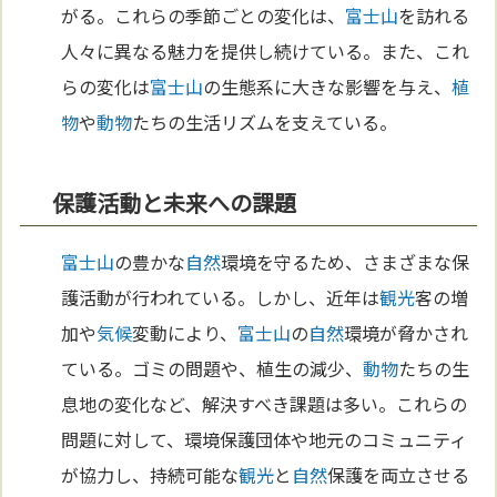
がる。これらの季節ごとの変化は、
富士山
を訪れる
人々に異なる魅力を提供し続けている。また、これ
らの変化は
富士山
の生態系に大きな影響を与え、
植
物
や
動物
たちの生活リズムを支えている。
保護活動と未来への課題
富士山
の豊かな
自然
環境を守るため、さまざまな保
護活動が行われている。しかし、近年は
観光
客の増
加や
気候
変動により、
富士山
の
自然
環境が脅かされ
ている。ゴミの問題や、植生の減少、
動物
たちの生
息地の変化など、解決すべき課題は多い。これらの
問題に対して、環境保護団体や地元のコミュニティ
が協力し、持続可能な
観光
と
自然
保護を両立させる