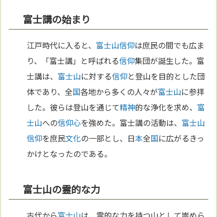
富士講の始まり
江戸時代に入ると、
富士山
信仰
は庶民の間でも広ま
り、「富士講」と呼ばれる
信仰
集団が誕生した。富
士講は、
富士山
に対する
信仰
と登山を目的とした団
体であり、全
国
各地から多くの人々が
富士山
に参拝
した。彼らは登山を通じて
精神
的な浄化を求め、
富
士山
への
信仰
心
を強めた。富士講の活動は、
富士山
信仰
を庶民
文化
の一部とし、日
本
全
国
に広がるきっ
かけとなったのである。
富士山の霊的な力
古代から
富士山
は、霊的な力を持つ山として崇めら