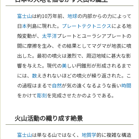
富士山
は約10万年前、
地球
の内部からの力によって
日
本
列島に現れた。
プレートテクトニクス
による地
殻変動が、
太平洋
プレートとユーラシアプレートの
間に摩擦を生み、その結果としてマグマが地表に噴
出した。最初の噴火は激烈で、周辺地域に甚大な影
響を与えた。現代の
美
しい円錐形が形成されるまで
には、
数
えきれないほどの噴火が繰り返された。こ
の過程はまるで
自然
が気の遠くなるような長い
時間
をかけて
彫刻
を完成させたかのようである。
火山活動の織り成す絶景
富士山
は単なる山ではなく、
地質学
的に複雑な構造