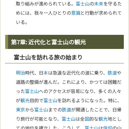
取り組みが進められている。
富士山
の
未来
を守るた
めには、我々一人ひとりの
意識
と行動が求められて
いる。
第7章: 近代化と富士山の観光
富士山を訪れる旅の始まり
明治
時代、日
本
は急速な近代化の波に乗り、
鉄道
や
道路の整備が進んだ。これにより、かつては困難だ
った
富士山
へのアクセスが容易になり、多くの人々
が
観光
目的で
富士山
を訪れるようになった。特に、
東京
から
富士山
までの
鉄道
が開通したことで、日帰
り旅行が可能となり、
富士山
は全
国
的な
観光
地とし
ての地位を確立した。こうして、
富士山
は
信仰
の山