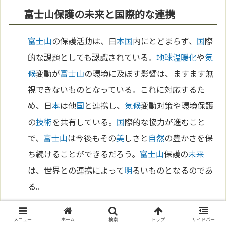
富士山保護の未来と国際的な連携
富士山
の保護活動は、日
本
国
内にとどまらず、
国
際
的な課題としても認識されている。
地球温暖化
や
気
候
変動が
富士山
の環境に及ぼす影響は、ますます無
視できないものとなっている。これに対応するた
め、日
本
は他
国
と連携し、
気候
変動対策や環境保護
の
技術
を共有している。
国
際的な協力が進むこと
で、
富士山
は今後もその
美
しさと
自然
の豊かさを保
ち続けることができるだろう。
富士山
保護の
未来
は、世界との連携によって
明
るいものとなるのであ
る。
第10章: 富士山の未来
メニュー
ホーム
検索
トップ
サイドバー