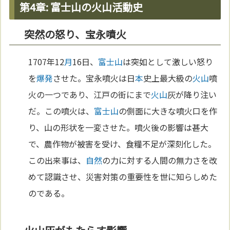
第4章: 富士山の火山活動史
突然の怒り、宝永噴火
1707年12
月
16日、
富士山
は突如として激しい怒り
を
爆発
させた。宝永噴火は日
本
史上最大級の
火山
噴
火の一つであり、江戸の街にまで
火山
灰が降り注い
だ。この噴火は、
富士山
の側面に大きな噴火口を作
り、山の形状を一変させた。噴火後の影響は甚大
で、農作物が被害を受け、食糧不足が深刻化した。
この出来事は、
自然
の力に対する人間の無力さを改
めて認識させ、災害対策の重要性を世に知らしめた
のである。