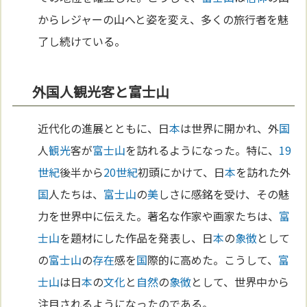
からレジャーの山へと姿を変え、多くの旅行者を魅
了し続けている。
外国人観光客と富士山
近代化の進展とともに、日
本
は世界に開かれ、外
国
人
観光
客が
富士山
を訪れるようになった。特に、
19
世紀
後半から
20世紀
初頭にかけて、日
本
を訪れた外
国
人たちは、
富士山
の
美
しさに感銘を受け、その魅
力を世界中に伝えた。著名な作家や画家たちは、
富
士山
を題材にした作品を発表し、日
本
の
象徴
として
の
富士山
の
存在
感を
国
際的に高めた。こうして、
富
士山
は日
本
の
文化
と
自然
の
象徴
として、世界中から
注目されるようになったのである。