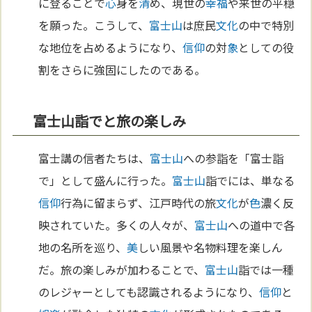
に登ることで
心
身を
清
め、現世の
幸福
や来世の平穏
を願った。こうして、
富士山
は庶民
文化
の中で特別
な地位を占めるようになり、
信仰
の対
象
としての役
割をさらに強固にしたのである。
富士山詣でと旅の楽しみ
富士講の信者たちは、
富士山
への参詣を「富士詣
で」として盛んに行った。
富士山
詣でには、単なる
信仰
行為に留まらず、江戸時代の旅
文化
が
色
濃く反
映されていた。多くの人々が、
富士山
への道中で各
地の名所を巡り、
美
しい風景や名物料理を楽しん
だ。旅の楽しみが加わることで、
富士山
詣では一種
のレジャーとしても認識されるようになり、
信仰
と