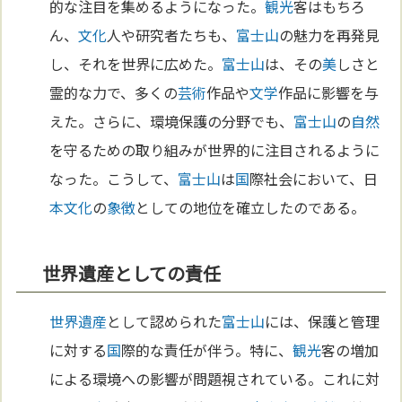
的な注目を集めるようになった。
観光
客はもちろ
ん、
文化
人や研究者たちも、
富士山
の魅力を再発見
し、それを世界に広めた。
富士山
は、その
美
しさと
霊的な力で、多くの
芸術
作品や
文学
作品に影響を与
えた。さらに、環境保護の分野でも、
富士山
の
自然
を守るための取り組みが世界的に注目されるように
なった。こうして、
富士山
は
国
際社会において、日
本
文化
の
象徴
としての地位を確立したのである。
世界遺産としての責任
世界遺産
として認められた
富士山
には、保護と管理
に対する
国
際的な責任が伴う。特に、
観光
客の増加
による環境への影響が問題視されている。これに対