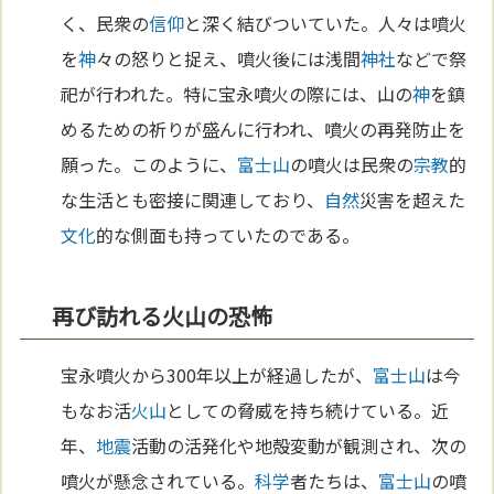
く、民衆の
信仰
と深く結びついていた。人々は噴火
を
神
々の怒りと捉え、噴火後には浅間
神社
などで祭
祀が行われた。特に宝永噴火の際には、山の
神
を鎮
めるための祈りが盛んに行われ、噴火の再発防止を
願った。このように、
富士山
の噴火は民衆の
宗教
的
な生活とも密接に関連しており、
自然
災害を超えた
文化
的な側面も持っていたのである。
再び訪れる火山の恐怖
宝永噴火から300年以上が経過したが、
富士山
は今
もなお活
火山
としての脅威を持ち続けている。近
年、
地震
活動の活発化や地殻変動が観測され、次の
噴火が懸念されている。
科学
者たちは、
富士山
の噴