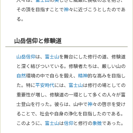
その頂を目指すことで
神
々に近づこうとしたのであ
る。
山岳信仰と修験道
山岳
信仰
は、
富士山
を舞台にした修行の道、修験道
と深く結びついている。修験者たちは、厳しい山の
自然
環境の中で自らを鍛え、
精神
的な高みを目指し
た。特に
平安時代
には、
富士山
は修行の場としての
重要性が増し、修験道の一環として多くの人々が富
士登山を行った。彼らは、山中で
神
々の啓示を受け
ることで、社会や自身の浄化を目指したのである。
このように、
富士山
は
信仰
と修行の
象徴
であった。