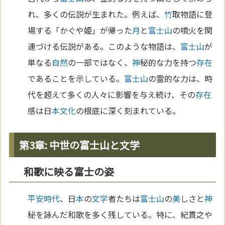
れ、多くの伝説が生まれた。例えば、
竹
取物語に登
場する「かぐや姫」が帰った
月
と
富士山
の噴火を関
連づける伝説がある。このような物語は、
富士山
が
単なる
自然
の一部ではなく、
神
秘的な力を持つ
存在
であることを示している。
富士山
の霊的な力は、時
代を超えて多くの人々に影響を与え続け、その
存在
感は日
本
文化
の根底に深く刻まれている。
第3章: 中世の富士山と文学
和歌に映る富士の姿
平安時代
、日
本
の
文学
者たちは
富士山
の
美
しさと
神
秘を詠んだ和歌を多く残している。特に、紀貫之や