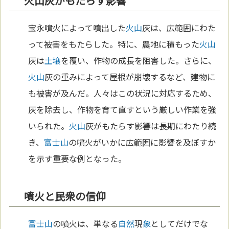
火山灰がもたらす影響
宝永噴火によって噴出した
火山
灰は、広範囲にわた
って被害をもたらした。特に、農地に積もった
火山
灰は
土壌
を覆い、作物の成長を阻害した。さらに、
火山
灰の重みによって屋根が崩壊するなど、建物に
も被害が及んだ。人々はこの状況に対応するため、
灰を除去し、作物を育て直すという厳しい作業を強
いられた。
火山
灰がもたらす影響は長期にわたり続
き、
富士山
の噴火がいかに広範囲に影響を及ぼすか
を示す重要な例となった。
噴火と民衆の信仰
富士山
の噴火は、単なる
自然
現
象
としてだけでな