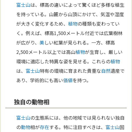
富士山
は、標高の違いによって驚くほど多様な植生
を持っている。山麓から山頂にかけて、気温や湿度
が大きく変化するため、
植物
の種類も変わってい
く。例えば、標高1,500メートル付近では広葉樹林
が広がり、
美
しい紅葉が見られる。一方、標高
2,500メートル以上では高山
植物
が生育し、厳しい
環境に適応した特異な姿を見せる。これらの
植物
は、
富士山
特有の環境に育まれた貴重な
自然
遺産で
あり、学術的にも高い
価値
を持つ。
独自の動物相
富士山
の生態系には、他の地域では見られない独自
の
動物
相が
存在
する。特に注目すべきは、
富士山
固