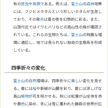
有の
昆虫
や
鳥類
である。例えば、
富士山
の
森林
地帯
には、フジヒメホタルという珍しいホタルが生息し
ており、その発
光
は夏の夜を幻想的に彩る。また、
山頂付近ではイワヒバリなどの高山性の鳥が確認さ
れている。これらの生物たちは、
富士山
の特異な環
境に適応し、他では見られない独自の生態系を形成
している。
四季折々の変化
富士山
の
自然
環境は、四季折々に
美
しい変化を見せ
る。春には
桜
や新緑が山麓を彩り、夏には涼しげな
高山
植物
が花を咲かせる。秋には紅葉が山全体を赤
や黄
色
に染め、冬には雪に覆われた静寂の世界が広