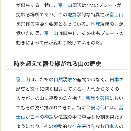
が誕生する。特に、
富士山
周辺は4つのプレートが
交わる場所であり、この
地質学
的な特異性が
富士山
を形作る重要な要素となっている。
地球
規模の力が
働いた結果、
富士山
は誕生し、その後もプレートの
動きによって形が変わり続けているのだ。
時を超えて語り継がれる山の歴史
富士山
は、ただの
自然
現
象
の産物ではなく、日
本
の
歴史と
文化
に深く根ざしている。古代から多くの
人々がこの山に畏敬の念を抱き、
宗教
や
芸術
におい
てもその姿が描かれてきた。特に
平安時代
には、
富
士山
が日
本
の
神
話や伝説の中で重要な役割を果たす
ようになり、その
神
秘的な
存在
感は今なお日
本
人の