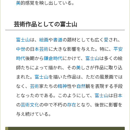
美
的感覚を映し出している。
芸術作品としての富士山
富士山
は、
絵画
や
書道
の題材としても広く
愛
され、
中世
の日
本
芸術
に大きな影響を与えた。特に、
平安
時代
後期から
鎌倉時代
にかけて、
富士山
は多くの絵
師たちによって描かれ、その
美
しさが作品に取り込
まれた。
富士山
を描いた作品は、ただの風景画では
なく、
芸術
家たちの
精神
性や
自然
観を表現する手段
となったのである。このようにして、
富士山
は日
本
の
芸術
文化
の中で不朽の
存在
となり、後世に影響を
与え続けている。