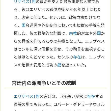
リザベス1世
の統治を支えた最も重要な人物であ
る。彼はエリザベス即位直後から40年以上にわた
り、忠実に仕えた。セシルは、政策立案だけでな
く、
国
会運営や外交交渉においても抜群の手腕を発
揮した。彼の戦略的な計画は、
宗教
的対立や外
国
か
らの脅威を抑えるための基盤となった。エリザベス
はセシルに深い信頼を寄せ、その助言を無視するこ
とはほとんどなかった。セシルの
存在
は、エリザベ
スの治世の安定と成功の
鍵
を握っていた。
宮廷内の派閥争いとその統制
エリザベス1世
の宮廷は、派閥争いが常に
存在
する
緊張の場でもあった。ロバート・ダドリーやウォル