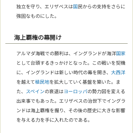
独立を守り、エリザベスは
国
民からの支持をさらに
強固なものにした。
海上覇権の幕開け
アルマダ海戦での勝利は、イングランドが海洋
国家
として台頭するきっかけとなった。この戦いを契機
に、イングランドは新しい時代の幕を開き、
大西洋
を越えて
植民地
を拡大していく基盤を築いた。ま
た、
スペイン
の衰退は
ヨーロッパ
の勢力図を変える
出来事でもあった。エリザベスの治世下でイングラ
ンドは海上覇権を握り、その後の歴史に大きな影響
を与える力を手に入れたのである。