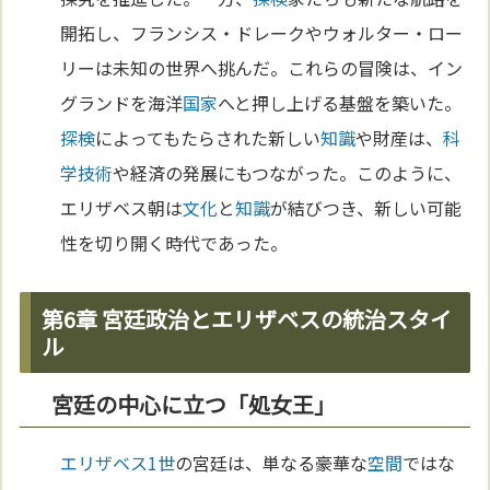
開拓し、フランシス・ドレークやウォルター・ロー
リーは未知の世界へ挑んだ。これらの冒険は、イン
グランドを海洋
国家
へと押し上げる基盤を築いた。
探検
によってもたらされた新しい
知識
や財産は、
科
学
技術
や経済の発展にもつながった。このように、
エリザベス朝は
文化
と
知識
が結びつき、新しい可能
性を切り開く時代であった。
第6章 宮廷政治とエリザベスの統治スタイ
ル
宮廷の中心に立つ「処女王」
エリザベス1世
の宮廷は、単なる豪華な
空間
ではな