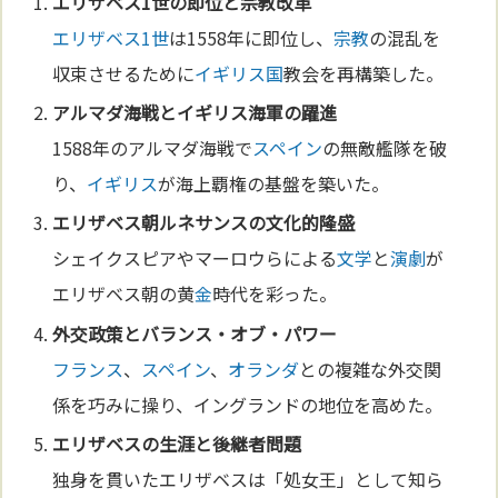
エリザベス1世
の即位と
宗教
改革
エリザベス1世
は1558年に即位し、
宗教
の混乱を
収束させるために
イギリス
国
教会を再構築した。
アルマダ海戦と
イギリス
海軍の躍進
1588年のアルマダ海戦で
スペイン
の無敵艦隊を破
り、
イギリス
が海上覇権の基盤を築いた。
エリザベス朝
ルネサンス
の
文化
的隆盛
シェイクスピアやマーロウらによる
文学
と
演劇
が
エリザベス朝の黄
金
時代を彩った。
外交政策とバランス・オブ・パワー
フランス
、
スペイン
、
オランダ
との複雑な外交関
係を巧みに操り、イングランドの地位を高めた。
エリザベスの生涯と後継者問題
独身を貫いたエリザベスは「処女王」として知ら