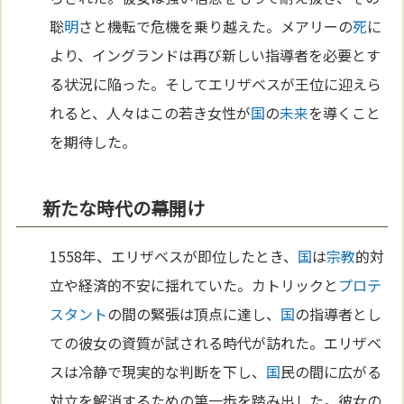
聡
明
さと機転で危機を乗り越えた。メアリーの
死
に
より、イングランドは再び新しい指導者を必要とす
る状況に陥った。そしてエリザベスが王位に迎えら
れると、人々はこの若き女性が
国
の
未来
を導くこと
を期待した。
新たな時代の幕開け
1558年、エリザベスが即位したとき、
国
は
宗教
的対
立や経済的不安に揺れていた。カトリックと
プロテ
スタント
の間の緊張は頂点に達し、
国
の指導者とし
ての彼女の資質が試される時代が訪れた。エリザベ
スは冷静で現実的な判断を下し、
国
民の間に広がる
対立を解消するための第一歩を踏み出した。彼女の