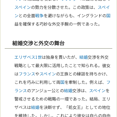
スペイン
の勢力を分散させた。この政策は、
スペイ
ン
との全面
戦争
を避けながらも、イングランドの
国
益を確保する巧妙な外交手腕の一例であった。
結婚交渉と外交の舞台
エリザベス1世
は独身を貫いたが、
結婚
交渉を外交
戦略として最大限に活用したことで知られる。彼女
は
フランス
や
スペイン
の王族との縁談を持ちかけ、
これを巧みに利用して両
国
を牽制した。例えば、
フ
ランス
のアンジュー公との
結婚
交渉は、
スペイン
を
警戒させるための戦略の一環であった。結局、エリ
ザベスは
結婚
を決断せず、「処女王」としての地位
を維持した。しかし、これにより彼女は自らの自由