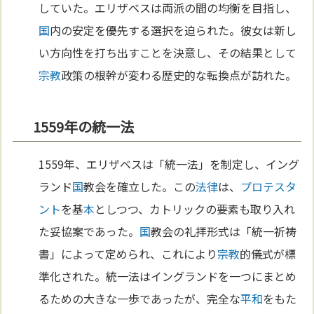
していた。エリザベスは両派の間の均衡を目指し、
国
内の安定を優先する選択を迫られた。彼女は新し
い方向性を打ち出すことを決意し、その結果として
宗教
政策の根幹が変わる歴史的な転換点が訪れた。
1559年の統一法
1559年、エリザベスは「統一法」を制定し、イング
ランド
国
教会を確立した。この
法律
は、
プロテスタ
ント
を基
本
としつつ、カトリックの要素も取り入れ
た妥協案であった。
国
教会の礼拝形式は「統一祈祷
書」によって定められ、これにより
宗教
的儀式が標
準化された。統一法はイングランドを一つにまとめ
るための大きな一歩であったが、完全な
平和
をもた