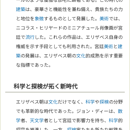
建築
は、豪華さと機能性を兼ね備え、貴族たちの力
と地位を
象徴
するものとして発展した。
美術
では、
ニコラス・ヒリヤードのミニアチュール肖像画が宮
廷で
流行
した。これらの作品は、エリザベス自身の
権威を示す手段としても利用された。宮廷
美術
と
建
築
の発展は、エリザベス朝の
文化
的成熟を示す重要
な指標であった。
科学と探検が拓く新時代
エリザベス朝は
文化
だけでなく、
科学
や
探検
の分野
でも革新的な時代であった。ジョン・ディーは、
数
学
者、
天文学
者として宮廷で影響力を持ち、
科学
的
探究を推進した。一方、
探検
家たちも新たな航路を