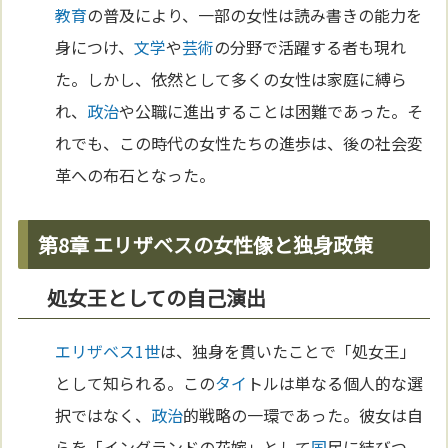
教育
の普及により、一部の女性は読み書きの能力を
身につけ、
文学
や
芸術
の分野で活躍する者も現れ
た。しかし、依然として多くの女性は家庭に縛ら
れ、
政治
や公職に進出することは困難であった。そ
れでも、この時代の女性たちの進歩は、後の社会変
革への布石となった。
第8章 エリザベスの女性像と独身政策
処女王としての自己演出
エリザベス1世
は、独身を貫いたことで「処女王」
として知られる。この
タイ
トルは単なる個人的な選
択ではなく、
政治
的戦略の一環であった。彼女は自
らを「イングランドの花嫁」として
国
民に結びつ