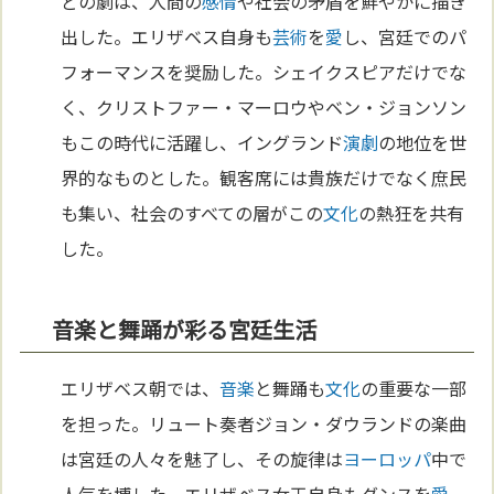
どの劇は、人間の
感情
や社会の矛盾を鮮やかに描き
出した。エリザベス自身も
芸術
を
愛
し、宮廷でのパ
フォーマンスを奨励した。シェイクスピアだけでな
く、クリストファー・マーロウやベン・ジョンソン
もこの時代に活躍し、イングランド
演劇
の地位を世
界的なものとした。観客席には貴族だけでなく庶民
も集い、社会のすべての層がこの
文化
の熱狂を共有
した。
音楽と舞踊が彩る宮廷生活
エリザベス朝では、
音楽
と舞踊も
文化
の重要な一部
を担った。リュート奏者ジョン・ダウランドの楽曲
は宮廷の人々を魅了し、その旋律は
ヨーロッパ
中で