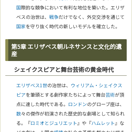
国
際的な競争において有利な地位を築いた。エリザ
ベスの治世は、
戦争
だけでなく、外交交渉を通じて
国家
を守り抜く時代の新しいモデルを確立した。
第5章 エリザベス朝ルネサンスと文化的遺
産
シェイクスピアと舞台芸術の黄金時代
エリザベス1世
の治世は、
ウィリアム・シェイクス
ピア
を筆頭とする劇作家たちによって舞台
芸術
が頂
点に達した時代である。
ロンドン
のグローブ座は、
数
々の傑作が初演された歴史的な劇場として知られ
る。『
ロミオとジュリエット
』や『
ハムレット
』な