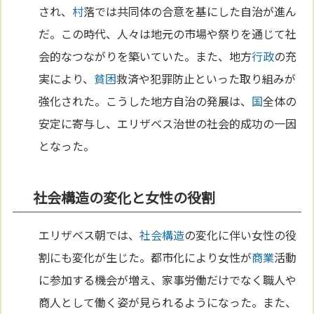
され、
村
落では共同体の合意を基にした自治が進ん
だ。この時代、人々は地元の市場や祭りを通じて社
会的なつながりを築いていた。また、地方
行政
の充
実により、
貧困
救済や犯罪防止といった取り組みが
強化された。こうした地方自治の発展は、
国
全体の
安定に寄与し、エリザベス治世の社会的成功の一因
となった。
社会構造の変化と女性の役割
エリザベス朝では、
社会構造
の変化に伴い女性の役
割にも変化が生じた。都市化により女性が
商業
活動
に参加する機会が増え、家事労働だけでなく職人や
商人として働く姿が見られるようになった。また、