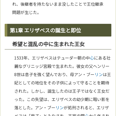
れ、後継者を持たないまま没したことで王位継承
問題が生じた。
第1章 エリザベスの誕生と即位
希望と混乱の中に生まれた王女
1533年、エリザベスはテューダー朝の中
心
にある壮
麗なグリニッジ宮殿で生まれた。彼女の父ヘンリー
8世は息子を強く望んでおり、母アン・ブー
リン
は王
妃としての地位をその子供によって守ることを期待
された。しかし、誕生したのは王子ではなく王女だ
った。この失望は、エリザベスの幼少期に暗い影を
落とした。アン・ブー
リン
が処刑されると、エリザ
ベスは「庶子」とみなされ、王室の関
心
から外され