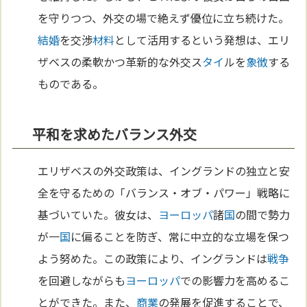
を守りつつ、外交の場で絶えず優位に立ち続けた。
結婚
を交渉
材料
として活用するという発想は、エリ
ザベスの柔軟かつ革新的な外交ス
タイ
ルを
象徴
する
ものである。
平和を求めたバランス外交
エリザベスの外交政策は、イングランドの独立と安
全を守るための「バランス・オブ・パワー」戦略に
基づいていた。彼女は、
ヨーロッパ
諸
国
の間で勢力
が一
国
に偏ることを防ぎ、常に中立的な立場を保つ
よう努めた。この政策により、イングランドは
戦争
を回避しながらも
ヨーロッパ
での影響力を高めるこ
とができた。また、
商業
の発展を促進することで、