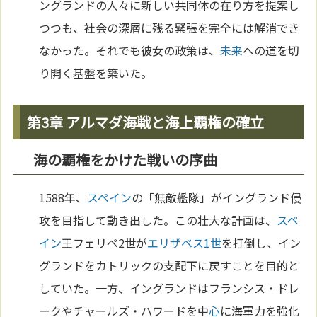
ングランドの人々に新しい共同体の在り方を提案し
つつも、社会の深層に残る緊張を完全には解消でき
なかった。それでも彼女の政策は、
未来
への道を切
り開く基盤を築いた。
第3章 アルマダ海戦と海上覇権の確立
海の覇権をかけた戦いの序曲
1588年、
スペイン
の「無敵艦隊」がイングランド侵
攻を目指して動き出した。この壮大な計画は、
スペ
イン
王フェリペ2世が
エリザベス1世
を打倒し、イン
グランドをカトリックの支配下に戻すことを目的と
していた。一方、イングランドはフランシス・ドレ
ークやチャールズ・ハワードを中
心
に海軍力を強化