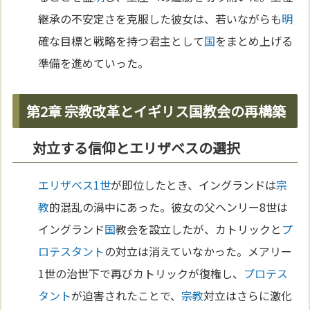
継承の不安定さを克服した彼女は、若いながらも
明
確な目標と戦略を持つ君主として
国
をまとめ上げる
準備を進めていった。
第2章 宗教改革とイギリス国教会の再構築
対立する信仰とエリザベスの選択
エリザベス1世
が即位したとき、イングランドは
宗
教
的混乱の渦中にあった。彼女の父ヘンリー8世は
イングランド
国
教会を設立したが、カトリックと
プ
ロテスタント
の対立は消えていなかった。メアリー
1世の治世下で再びカトリックが復権し、
プロテス
タント
が迫害されたことで、
宗教
対立はさらに激化