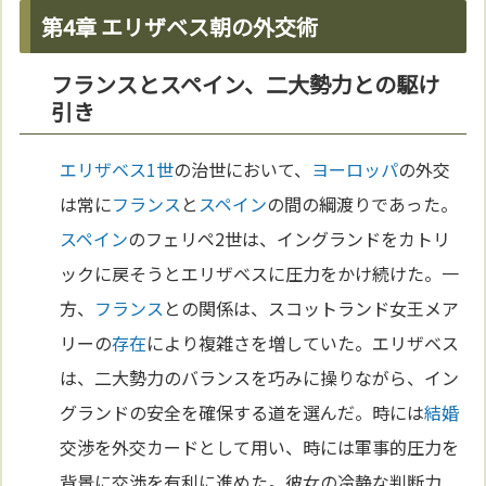
第4章 エリザベス朝の外交術
フランスとスペイン、二大勢力との駆け
引き
エリザベス1世
の治世において、
ヨーロッパ
の外交
は常に
フランス
と
スペイン
の間の綱渡りであった。
スペイン
のフェリペ2世は、イングランドをカトリ
ックに戻そうとエリザベスに圧力をかけ続けた。一
方、
フランス
との関係は、スコットランド女王メア
リーの
存在
により複雑さを増していた。エリザベス
は、二大勢力のバランスを巧みに操りながら、イン
グランドの安全を確保する道を選んだ。時には
結婚
交渉を外交カードとして用い、時には軍事的圧力を
背景に交渉を有利に進めた。彼女の冷静な判断力