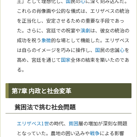
王」として理想化し、
国
民の
心
に深く刻み込んだ。
これらの肖像画や公的な儀式は、エリザベスの統治
を正当化し、安定させるための重要な手段であっ
た。さらに、宮廷での祝宴や
演劇
は、彼女の統治の
成功を祝う
象徴
的な場として機能した。エリザベス
は自らのイメージを巧みに操作し、
国
民の忠誠
心
を
高め、宮廷を通じて
国家
全体の結束を築いたのであ
る。
第7章 内政と社会変革
貧困法で挑む社会問題
エリザベス1世
の時代、
貧困
層の増加が深刻な問題
となっていた。農地の囲い込みや
戦争
による影響