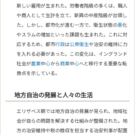
新しい雇用が生まれた。労働者階級の多くは、職人
や商人として生計を立て、新興の中産階級が台頭し
た。しかし、都市化が進む一方で、衛生状態の
悪
化
やスラムの増加といった課題も生まれた。これに対
応するため、都市
行政
は
公衆衛生
や治安の維持に力
を入れる必要があった。この変化は、イングランド
社会が
農業
中
心
から
商業
中
心
へと移行する重要な転
換点を示している。
地方自治の発展と人々の生活
エリザベス朝では地方自治の発展が見られ、地域社
会が自らの問題を解決する仕組みが整備された。地
方の治安維持や税の徴収を担当する治安判事が配置