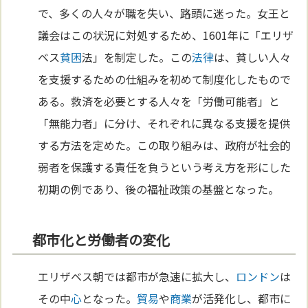
で、多くの人々が職を失い、路頭に迷った。女王と
議会はこの状況に対処するため、1601年に「エリザ
ベス
貧困
法」を制定した。この
法律
は、貧しい人々
を支援するための仕組みを初めて制度化したもので
ある。救済を必要とする人々を「労働可能者」と
「無能力者」に分け、それぞれに異なる支援を提供
する方法を定めた。この取り組みは、政府が社会的
弱者を保護する責任を負うという考え方を形にした
初期の例であり、後の福祉政策の基盤となった。
都市化と労働者の変化
エリザベス朝では都市が急速に拡大し、
ロンドン
は
その中
心
となった。
貿易
や
商業
が活発化し、都市に