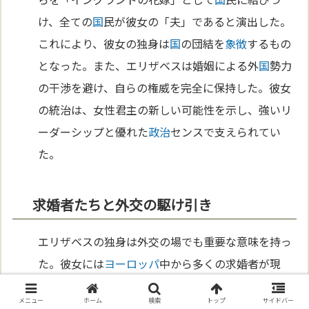
け、全ての
国
民が彼女の「夫」であると演出した。
これにより、彼女の独身は
国
の団結を
象徴
するもの
となった。また、エリザベスは婚姻による外
国
勢力
の干渉を避け、自らの権威を完全に保持した。彼女
の統治は、女性君主の新しい可能性を示し、強いリ
ーダーシップと優れた
政治
センスで支えられてい
た。
求婚者たちと外交の駆け引き
エリザベスの独身は外交の場でも重要な意味を持っ
た。彼女には
ヨーロッパ
中から多くの求婚者が現
れ、特に
フランス
のアンジュー公や
スペイン
のフェ
メニュー
ホーム
検索
トップ
サイドバー
リペ2世との
結婚
交渉は
国
際関係に大きな影響を与