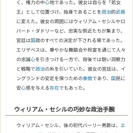
く、権力の中
心
地であった。彼女は自らを「処女
王」として位置づけ、独身であることを
政治
的
武器
に変えた。彼女の周囲にはウィリアム・セシルやロ
バート・ダドリーなど、忠実な側近たちが集まり、
宮廷は
国
政のすべての決定が下される場であった。
エリザベスは、華やかな舞踏会や祝宴を通じて人々
の忠誠
心
を引きつける一方で、背後では鋭い洞察力
と戦略で
政治
の糸を引いていた。彼女の宮廷は、イ
ングランドの安定を保つための
象徴
であり、
国
民に
安
心
感を与える
存在
でもあった。
ウィリアム・セシルの巧妙な政治手腕
ウィリアム・セシル、後の初代バーリー男爵は、
エ