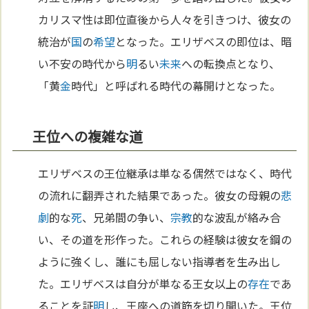
カリスマ性は即位直後から人々を引きつけ、彼女の
統治が
国
の
希望
となった。エリザベスの即位は、暗
い不安の時代から
明
るい
未来
への転換点となり、
「黄
金
時代」と呼ばれる時代の幕開けとなった。
王位への複雑な道
エリザベスの王位継承は単なる偶然ではなく、時代
の流れに翻弄された結果であった。彼女の母親の
悲
劇
的な
死
、兄弟間の争い、
宗教
的な波乱が絡み合
い、その道を形作った。これらの経験は彼女を鋼の
ように強くし、誰にも屈しない指導者を生み出し
た。エリザベスは自分が単なる王女以上の
存在
であ
ることを証
明
し、王座への道筋を切り開いた。王位