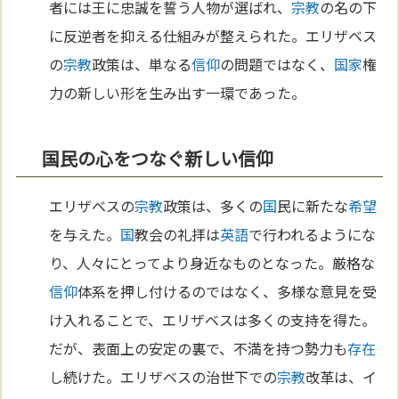
者には王に忠誠を誓う人物が選ばれ、
宗教
の名の下
に反逆者を抑える仕組みが整えられた。エリザベス
の
宗教
政策は、単なる
信仰
の問題ではなく、
国家
権
力の新しい形を生み出す一環であった。
国民の心をつなぐ新しい信仰
エリザベスの
宗教
政策は、多くの
国
民に新たな
希望
を与えた。
国
教会の礼拝は
英語
で行われるようにな
り、人々にとってより身近なものとなった。厳格な
信仰
体系を押し付けるのではなく、多様な意見を受
け入れることで、エリザベスは多くの支持を得た。
だが、表面上の安定の裏で、不満を持つ勢力も
存在
し続けた。エリザベスの治世下での
宗教
改革は、イ