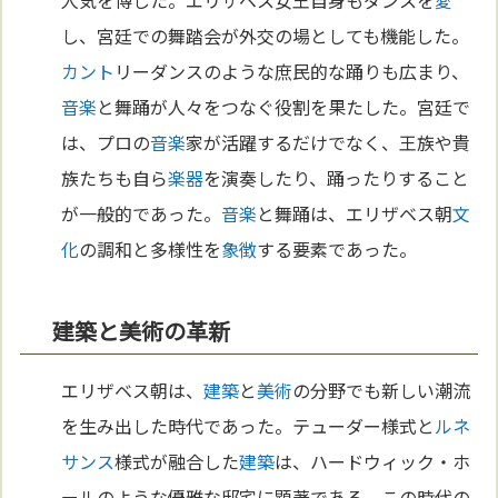
人気を博した。エリザベス女王自身もダンスを
愛
し、宮廷での舞踏会が外交の場としても機能した。
カント
リーダンスのような庶民的な踊りも広まり、
音楽
と舞踊が人々をつなぐ役割を果たした。宮廷で
は、プロの
音楽
家が活躍するだけでなく、王族や貴
族たちも自ら
楽器
を演奏したり、踊ったりすること
が一般的であった。
音楽
と舞踊は、エリザベス朝
文
化
の調和と多様性を
象徴
する要素であった。
建築と美術の革新
エリザベス朝は、
建築
と
美術
の分野でも新しい潮流
を生み出した時代であった。テューダー様式と
ルネ
サンス
様式が融合した
建築
は、ハードウィック・ホ
ールのような優雅な邸宅に顕著である。この時代の