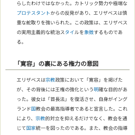
らしたわけではなかった。カトリック勢力や極端な
プロテスタント
からの反発があり、エリザベスは慎
重な舵取りを強いられた。この政策は、エリザベス
の実用主義的な統治ス
タイ
ルを
象徴
するものであ
る。
「寛容」の裏にある権力の意図
エリザベスは
宗教
政策において「寛容」を掲げた
が、その背後には王権の強化という
明
確な目的があ
った。彼女は「首長法」を復活させ、自身がイング
ランド
国
教会の最高指導者であると宣言した。これ
により、
宗教
的対立を抑えるだけでなく、教会を通
じて
国家
統一を図ったのである。また、教会の指導