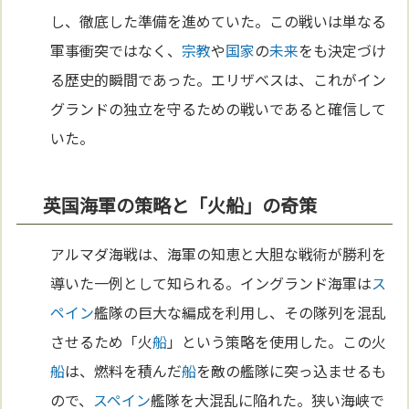
し、徹底した準備を進めていた。この戦いは単なる
軍事衝突ではなく、
宗教
や
国家
の
未来
をも決定づけ
る歴史的瞬間であった。エリザベスは、これがイン
グランドの独立を守るための戦いであると確信して
いた。
英国海軍の策略と「火船」の奇策
アルマダ海戦は、海軍の知恵と大胆な戦術が勝利を
導いた一例として知られる。イングランド海軍は
ス
ペイン
艦隊の巨大な編成を利用し、その隊列を混乱
させるため「火
船
」という策略を使用した。この火
船
は、燃料を積んだ
船
を敵の艦隊に突っ込ませるも
ので、
スペイン
艦隊を大混乱に陥れた。狭い海峡で