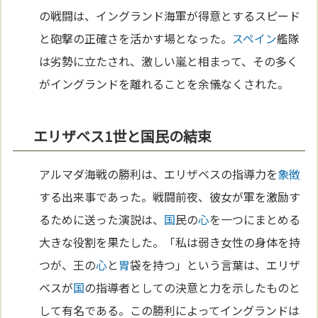
の戦闘は、イングランド海軍が得意とするスピード
と砲撃の正確さを活かす場となった。
スペイン
艦隊
は劣勢に立たされ、激しい嵐と相まって、その多く
がイングランドを離れることを余儀なくされた。
エリザベス1世と国民の結束
アルマダ海戦の勝利は、エリザベスの指導力を
象徴
する出来事であった。戦闘前夜、彼女が軍を激励す
るために送った演説は、
国
民の
心
を一つにまとめる
大きな役割を果たした。「私は弱き女性の身体を持
つが、王の
心
と
胃
袋を持つ」という言葉は、エリザ
ベスが
国
の指導者としての決意と力を示したものと
して有名である。この勝利によってイングランドは