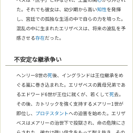
た。それでも彼女は、幼少期から高い
知性
を発揮
し、宮廷での孤独な生活の中で自らの力を培った。
混乱の中に生まれたエリザベスは、将来の波乱を予
感させる
存在
だった。
不安定な継承争い
ヘンリー8世の
死
後、イングランドは王位継承をめ
ぐる嵐に巻き込まれた。エリザベスの異母兄弟であ
るエドワード6世が王位に就くが、若くして
死
去。
その後、カトリックを強く支持するメアリー1世が
即位し、
プロテスタント
への迫害を始めた。エリザ
ベスはメアリーの治世下で投獄され、命の危険にさ
らされた。彼女は強い信念をもって耐え抜き、その