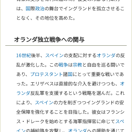
は、
国
際
政治
の舞台でイングランドを孤立させるこ
となく、その地位を高めた。
オランダ独立戦争への関与
16世紀
後半、
スペイン
の支配に対する
オランダ
の反
乱が激化した。この
戦争
は
宗教
と自由を巡る闘いで
あり、
プロテスタント
諸
国
にとって重要な戦いであ
った。エリザベスは直接的な介入を避けつつも、
オ
ランダ
反乱軍を支援するという戦略を選んだ。これ
により、
スペイン
の力を削ぎつつイングランドの安
全保障を強化することを目指した。彼女はフランシ
ス・ドレークを始めとする海軍指揮官に命じて
スペ
イン
の補給路を攻撃し、
オランダ
への援助を通じて