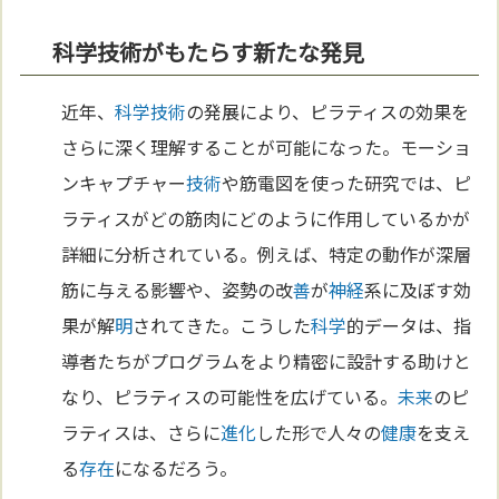
科学技術がもたらす新たな発見
近年、
科学
技術
の発展により、ピラティスの効果を
さらに深く理解することが可能になった。モーショ
ンキャプチャー
技術
や筋電図を使った研究では、ピ
ラティスがどの筋肉にどのように作用しているかが
詳細に分析されている。例えば、特定の動作が深層
筋に与える影響や、姿勢の改
善
が
神経
系に及ぼす効
果が解
明
されてきた。こうした
科学
的データは、指
導者たちがプログラムをより精密に設計する助けと
なり、ピラティスの可能性を広げている。
未来
のピ
ラティスは、さらに
進化
した形で人々の
健康
を支え
る
存在
になるだろう。