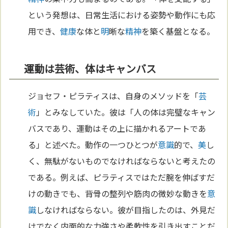
という発想は、日常生活における姿勢や動作にも応
用でき、
健康
な体と
明
晰な
精神
を築く基盤となる。
運動は芸術、体はキャンバス
ジョセフ・ピラティスは、自身のメソッドを「
芸
術
」とみなしていた。彼は「人の体は完璧なキャン
バスであり、運動はその上に描かれるアートであ
る」と述べた。動作の一つひとつが
意識
的で、
美
し
く、無駄がないものでなければならないと考えたの
である。例えば、ピラティスではただ腕を伸ばすだ
けの動きでも、背骨の整列や筋肉の微妙な動きを
意
識
しなければならない。彼が目指したのは、外見だ
けでなく内面的な力強さや柔軟性を引き出すことだ