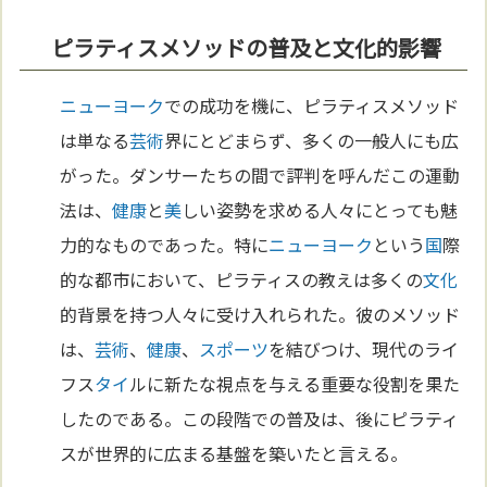
ピラティスメソッドの普及と文化的影響
ニューヨーク
での成功を機に、ピラティスメソッド
は単なる
芸術
界にとどまらず、多くの一般人にも広
がった。ダンサーたちの間で評判を呼んだこの運動
法は、
健康
と
美
しい姿勢を求める人々にとっても魅
力的なものであった。特に
ニューヨーク
という
国
際
的な都市において、ピラティスの教えは多くの
文化
的背景を持つ人々に受け入れられた。彼のメソッド
は、
芸術
、
健康
、
スポーツ
を結びつけ、現代のライ
フス
タイ
ルに新たな視点を与える重要な役割を果た
したのである。この段階での普及は、後にピラティ
スが世界的に広まる基盤を築いたと言える。