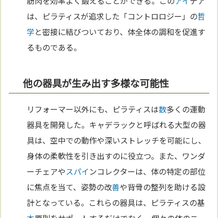
筋肉を効率よく鍛えることができる。この
アイ
デア
は、ピラティスが追求した「コントロロジー」の
哲
学
と密接に結びついており、体全体の調和を促進す
るものである。
他の器具が生み出す多様な可能性
リフォーマー以外にも、ピラティスは
数
多くの運動
器具を開発した。キャデラックと呼ばれる大型の器
具は、空中での動作や深いストレッチを可能にし、
身体の柔軟性を引き出すのに役立つ。また、ワンダ
ーチェアや
スパイ
ンコレクターは、体の特定の部位
に焦点を当て、姿勢の改
善
や背骨の整列を助ける設
計となっている。これらの器具は、ピラティスの基
本
原則をサポートするだけでなく、個々の体のニー