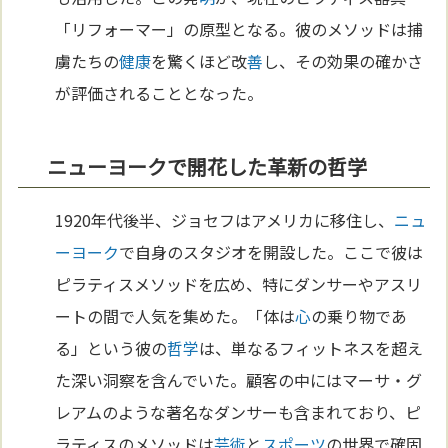
「リフォーマー」の原型となる。彼のメソッドは捕
虜たちの
健康
を驚くほど改
善
し、その効果の確かさ
が評価されることとなった。
ニューヨークで開花した革新の哲学
1920年代後半、ジョセフはアメリカに移住し、
ニュ
ーヨーク
で自身のスタジオを開設した。ここで彼は
ピラティスメソッドを広め、特にダンサーやアスリ
ートの間で人気を集めた。「体は
心
の乗り物であ
る」という彼の
哲学
は、単なるフィットネスを超え
た深い洞察を含んでいた。顧客の中にはマーサ・グ
レアムのような著名なダンサーも含まれており、ピ
ラティスのメソッドは
芸術
と
スポーツ
の世界で確固