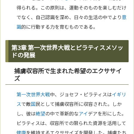
得られる。この原則は、運動そのものを楽しむだけ
でなく、自己認識を深め、日々の生活の中でより
意
識
的に行動する力を育むものである。
第3章 第一次世界大戦とピラティスメソッ
ドの発展
捕虜収容所で生まれた希望のエクササイ
ズ
第一次世界大戦
中、ジョセフ・ピラティスは
イギリ
ス
で敵
国
民として捕虜収容所に収容された。しか
し、彼は
絶望
の中で革新的な
アイ
デアを形にした。
ピラティスは、収容所での限られた資源を活用して
健康
を維持するエクササイズを開発した。捕虜たち