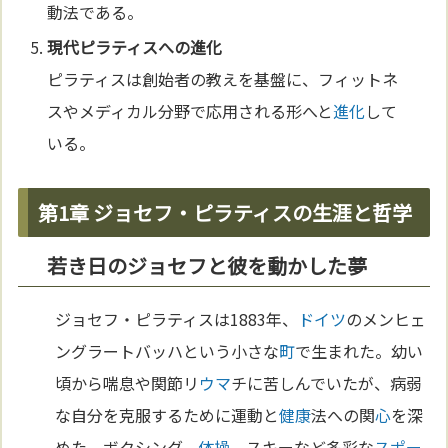
動法である。
現代ピラティスへの
進化
ピラティスは創始者の教えを基盤に、フィットネ
スやメディカル分野で応用される形へと
進化
して
いる。
第1章 ジョセフ・ピラティスの生涯と哲学
若き日のジョセフと彼を動かした夢
ジョセフ・ピラティスは1883年、
ドイツ
のメンヒェ
ングラートバッハという小さな
町
で生まれた。幼い
頃から喘息や関節リ
ウマ
チに苦しんでいたが、病弱
な自分を克服するために運動と
健康
法への関
心
を深
めた。ボクシング、
体操
、スキーなど多彩な
スポー