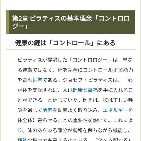
第2章 ピラティスの基本理念「コントロロ
ジー」
健康の鍵は「コントロール」にある
ピラティスが提唱した「コントロロジー」は、単な
る運動ではなく、体を完全にコントロールする能力
を育む
哲学
である。ジョセフ・ピラティスは、「
心
が体を支配すれば、人は
健康
と
幸福
を手に入れるこ
とができる」と信じていた。例えば、彼は正しい呼
吸を通じて
酸素
を効率よく取り込み、
エネルギー
を
体全体に巡らせることの重要性を説いた。これによ
り、体のあらゆる部分が調和を保ちながら機能し、
精神
の集中力も高まるのである。「体を支配する」