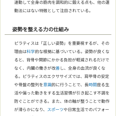
連動して全身の筋肉を調和的に鍛える点も、他の運
動法にはない特徴として注目されている。
姿勢を整える力の仕組み
ピラティスは「正しい姿勢」を重要視するが、その
理由は
科学
的な根拠に基づいている。姿勢が良くな
ると、背骨や関節にかかる負担が軽減されるだけで
なく、内臓の働きが改
善
し、全身の血流が良くな
る。ピラティスのエクササイズでは、肩甲骨の安定
や骨盤の整列を
意識
的に行うことで、長
時間
座る生
活や偏った動きをする生活習慣が引き起こす不調を
防ぐことができる。また、体の軸が整うことで動作
が滑らかになり、
スポーツ
や日常生活でのパフォー