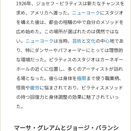
1926年、ジョセフ・ピラティスは新たなチャンスを
求め、アメリカへ渡った。
ニューヨーク
にスタジオ
を構えた彼は、都会の喧騒の中で自分のメソッドを
広め始めた。この場所が選ばれたのは偶然ではな
い。
ニューヨーク
は当時、
芸術
と
文化
の中
心
地であ
り、特にダンサーやパフォーマーにとっては理想的
な環境だった。ピラティスのスタジオはカーネギー
ホールの近くに位置し、多くのアーティストが訪れ
る場となった。彼らは身体を
極限
まで使う職業柄、
怪我や
疲労
に悩まされており、ピラティスメソッド
の持つ回復力と身体調整の効果に魅了されていっ
た。
マーサ・グレアムとジョージ・バランシ