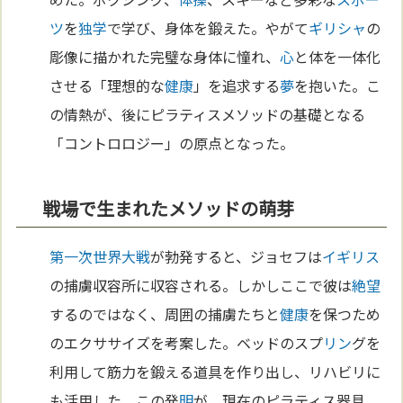
ツ
を
独学
で学び、身体を鍛えた。やがて
ギリシャ
の
彫像に描かれた完璧な身体に憧れ、
心
と体を一体化
させる「理想的な
健康
」を追求する
夢
を抱いた。こ
の情熱が、後にピラティスメソッドの基礎となる
「コントロロジー」の原点となった。
戦場で生まれたメソッドの萌芽
第一次世界大戦
が勃発すると、ジョセフは
イギリス
の捕虜収容所に収容される。しかしここで彼は
絶望
するのではなく、周囲の捕虜たちと
健康
を保つため
のエクササイズを考案した。ベッドのスプ
リン
グを
利用して筋力を鍛える道具を作り出し、リハビリに
も活用した。この発
明
が、現在のピラティス器具