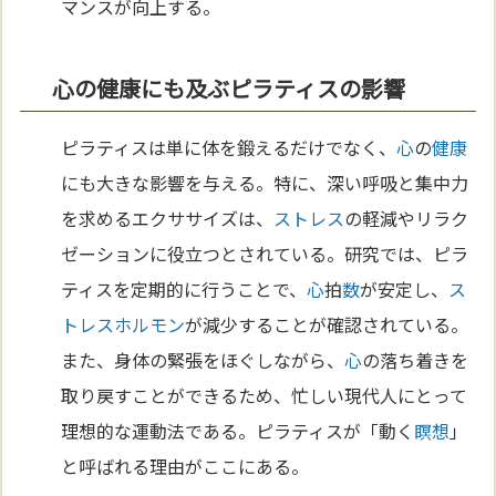
マンスが向上する。
心の健康にも及ぶピラティスの影響
ピラティスは単に体を鍛えるだけでなく、
心
の
健康
にも大きな影響を与える。特に、深い呼吸と集中力
を求めるエクササイズは、
ストレス
の軽減やリラク
ゼーションに役立つとされている。研究では、ピラ
ティスを定期的に行うことで、
心
拍
数
が安定し、
ス
トレス
ホルモン
が減少することが確認されている。
また、身体の緊張をほぐしながら、
心
の落ち着きを
取り戻すことができるため、忙しい現代人にとって
理想的な運動法である。ピラティスが「動く
瞑想
」
と呼ばれる理由がここにある。