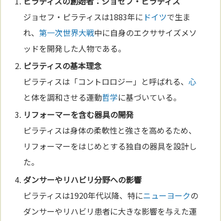
ピラティスの創始者：ジョセフ・ピラティス
ジョセフ・ピラティスは1883年に
ドイツ
で生ま
れ、
第一次世界大戦
中に自身のエクササイズメソ
ッドを開発した人物である。
ピラティスの基
本
理念
ピラティスは「コントロロジー」と呼ばれる、
心
と体を調和させる運動
哲学
に基づいている。
リフォーマーを含む器具の開発
ピラティスは身体の柔軟性と強さを高めるため、
リフォーマーをはじめとする独自の器具を設計し
た。
ダンサーやリハビリ分野への影響
ピラティスは1920年代以降、特に
ニューヨーク
の
ダンサーやリハビリ患者に大きな影響を与えた運