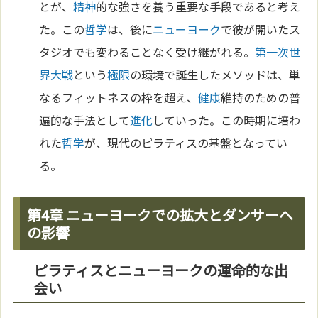
とが、
精神
的な強さを養う重要な手段であると考え
た。この
哲学
は、後に
ニューヨーク
で彼が開いたス
タジオでも変わることなく受け継がれる。
第一次世
界大戦
という
極限
の環境で誕生したメソッドは、単
なるフィットネスの枠を超え、
健康
維持のための普
遍的な手法として
進化
していった。この時期に培わ
れた
哲学
が、現代のピラティスの基盤となってい
る。
第4章 ニューヨークでの拡大とダンサーへ
の影響
ピラティスとニューヨークの運命的な出
会い