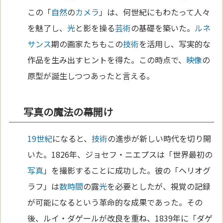
この「
自然
の
カメラ
」は、何世紀にもわたって人々
を魅了し、
光
と影を操る
芸術
の基礎を築いた。
ルネ
サンス
期の画家たちもこの
技術
を活用し、写実的な
作品を生み出すヒントを得た。この時点で、
映像
の
原型が誕生しつつあったと言える。
写真の魔法の幕開け
19世紀
になると、
技術
の進歩が新しい時代を切り開
いた。1826年、ジョセフ・ニエプスは「世界最初の
写真
」を撮影することに成功した。彼の「ヘリオグ
ラフ」は
数
時間
の露
光
を必要としたが、視覚の記録
が可能になるという革命的な成果であった。その
後、ルイ・ダゲールが改良を重ね、1839年に「ダゲ