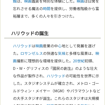
館
は、
映画
鑑賞を特別な体験にした。
映画
は日常を
忘れさせる魔法の
時間
を提供し、労働者階級から富
裕層まで、多くの人々を引きつけた。
ハリウッドの誕生
ハリウッド
は
映画
産業の中
心
地として発展を遂げ
た。
ロサンゼルス
の快適な
気候
と多様な風景は、
映
画
撮影に理想的な環境を提供した。
20世紀
初頭、
D・W・グリフィスの『國民の創生』のような壮大
な作品が製作され、
ハリウッド
の可能性を世界に示
した。スタジオシステムが確立され、メトロ・ゴー
ルドウィン・メイヤー（MGM）やパラマウントなど
の大手スタジオが誕生。これらのスタジオは大規模