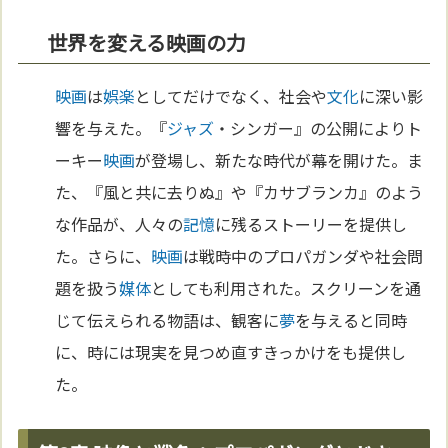
世界を変える映画の力
映画
は
娯楽
としてだけでなく、社会や
文化
に深い影
響を与えた。『
ジャズ
・シンガー』の公開によりト
ーキー
映画
が登場し、新たな時代が幕を開けた。ま
た、『風と共に去りぬ』や『カサブランカ』のよう
な作品が、人々の
記憶
に残るストーリーを提供し
た。さらに、
映画
は戦時中のプロパガンダや社会問
題を扱う
媒体
としても利用された。スクリーンを通
じて伝えられる物語は、観客に
夢
を与えると同時
に、時には現実を見つめ直すきっかけをも提供し
た。