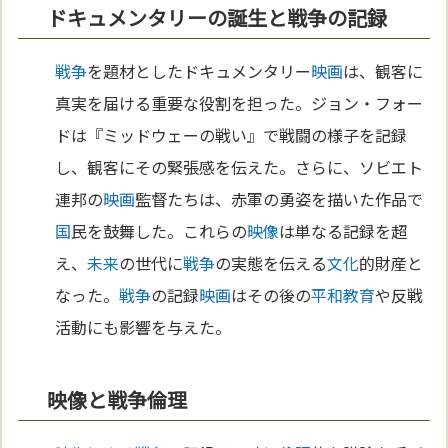
ドキュメンタリーの誕生と戦争の記録
戦争
を題材としたドキュメンタリー
映画
は、観客に
真実を届ける重要な役割を担った。ジョン・フォー
ドは『ミッドウェーの戦い』で戦闘の様子を記録
し、観客にその緊張感を伝えた。さらに、ソビエト
連邦の
映画
監督たちは、赤軍の勇姿を描いた作品で
国
民を鼓舞した。これらの
映像
は単なる記録を超
え、
未来
の世代に
戦争
の実態を伝える
文化
的財産と
なった。
戦争
の記録
映画
はその後の
平和
教育
や反戦
活動にも影響を与えた。
映像と戦争倫理