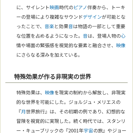
に、サイレント
映画
時代の
ピアノ
伴奏から、トーキ
ーの登場により複雑なサウンド
デザイン
が可能とな
ったことで、
音楽
と効果
音
は物語の一部として重要
な位置を占めるようになった。
音
は、登場人物の
心
情や場面の緊張感を視覚的な要素と融合させ、
映像
にさらなる深みを加えている。
特殊効果が作る非現実の世界
特殊効果は、
映像
を現実の制約から解放し、非現実
的な世界を可能にした。ジョルジュ・メリエスの
『
月
世界旅行』は、その初期の例であり、幻想的な
冒険を視覚的に実現した。続く時代では、スタンリ
ー・キューブリックの『2001年
宇宙
の旅』やジョー