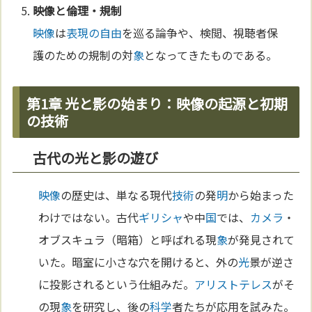
映像
と
倫理
・規制
映像
は
表現の自由
を巡る論争や、検閲、視聴者保
護のための規制の対
象
となってきたものである。
第1章 光と影の始まり：映像の起源と初期
の技術
古代の光と影の遊び
映像
の歴史は、単なる現代
技術
の発
明
から始まった
わけではない。古代
ギリシャ
や中
国
では、
カメラ
・
オブスキュラ（暗箱）と呼ばれる現
象
が発見されて
いた。暗室に小さな穴を開けると、外の
光
景が逆さ
に投影されるという仕組みだ。
アリストテレス
がそ
の現
象
を研究し、後の
科学
者たちが応用を試みた。