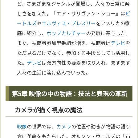
ど、さまざまなジャンルが登場し、人々の日常に楽
しさを加えた。『エド・サリヴァン・ショー』は
ビ
ートルズ
や
エルヴィス・プレスリー
をアメリカの家
庭に紹介し、
ポップカルチャー
の発展に寄与した。
また、視聴者参加型番組が増え、視聴者は
テレビ
を
ただ見るだけでなく、参加する手段としても活用し
た。
テレビ
は双方向性の要素を取り入れ、ますます
人々の生活に溶け込んでいった。
第5章 映像の中の物語：技法と表現の革新
カメラが描く視点の魔法
映像
の世界では、
カメラ
の位置や動きが物語の語り
方に革命をもたらした。オルソン・ウェルズの『市