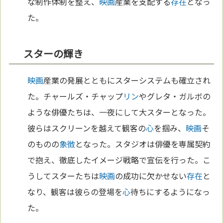
な制作体制を整え、
映画
産業を支配する
存在
となっ
た。
スターの輝き
映画
産業の発展とともにスターシステムも確立され
た。チャールズ・チャップ
リン
やグレタ・ガルボの
ような俳優たちは、一夜にして大スターとなった。
彼らはスクリーンを越えて観客の
心
を掴み、
映画
そ
のものの
象徴
となった。スタジオは俳優を専属契約
で抱え、徹底したイメージ戦略で宣伝を行った。こ
うしてスターたちは
映画
の成功に欠かせない
存在
と
なり、観客は彼らの登場を
心
待ちにするようになっ
た。