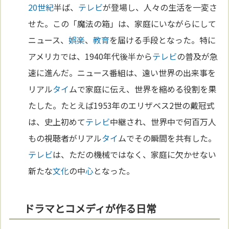
20世紀
半ば、
テレビ
が登場し、人々の生活を一変さ
せた。この「魔法の箱」は、家庭にいながらにして
ニュース、
娯楽
、
教育
を届ける手段となった。特に
アメリカでは、1940年代後半から
テレビ
の普及が急
速に進んだ。ニュース番組は、遠い世界の出来事を
リアル
タイ
ムで家庭に伝え、世界を縮める役割を果
たした。たとえば1953年のエリザベス2世の戴冠式
は、史上初めて
テレビ
中継され、世界中で何百万人
もの視聴者がリアル
タイ
ムでその瞬間を共有した。
テレビ
は、ただの機械ではなく、家庭に欠かせない
新たな
文化
の中
心
となった。
ドラマとコメディが作る日常