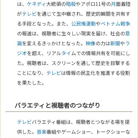
は、
ケネディ
大統領の
暗殺
やアポロ11号の
月
面着陸
が
テレビ
を通じて生中継され、歴史的瞬間を共有す
る手段となった。また、
公民権運動
や
ベトナム
戦争
の報道は、視聴者に生々しい現実を届け、社会の
意
識
を変えるきっかけとなった。
映像
の力は
新聞
や
ラ
ジオ
を超え、リアル
タイ
ムでの情報共有を可能にし
た。視聴者は、スクリーンを通して歴史を目撃する
ことになり、
テレビ
は情報の民主化を推進する役割
を果たした。
バラエティと視聴者のつながり
テレビ
バラエティ番組は、視聴者とつながる場を提
供した。
音楽
番組やゲームショー、トークショーな