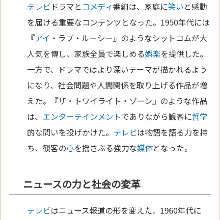
テレビ
ドラマと
コメディ
番組は、家庭に
笑い
と感動
を届ける重要なコンテンツとなった。1950年代には
『
アイ
・ラブ・ルーシー』のようなシットコムが大
人気を博し、家族全員で楽しめる
娯楽
を提供した。
一方で、ドラマではより深いテーマが描かれるよう
になり、社会問題や人間関係を取り上げる作品が増
えた。『ザ・トワイライト・ゾーン』のような作品
は、
エンターテインメント
でありながら観客に
哲学
的な問いを投げかけた。
テレビ
は物語を語る力を持
ち、観客の
心
を揺さぶる強力な
媒体
となった。
ニュースの力と社会の変革
テレビ
はニュース報道の形を変えた。1960年代に