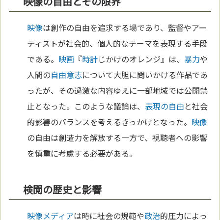
映像の自由とその限界
映像
は創作の自由を追求する場であり、監督やアー
ティストが社会的、個人的なテーマを表現する手段
である。
映画
『
時計
じかけのオレンジ』は、
暴力
や
人間の
自由意志
について大胆に問いかける作品であ
ったが、その過激な内容ゆえに一部地域では公開禁
止となった。このような議論は、
表現の自由
と社会
的影響のバランスを考えるきっかけとなった。
映像
の自由は創造力を解放する一方で、視聴者への影響
を慎重に考慮する必要がある。
検閲の歴史と影響
映像
メディア
は時に社会の規範や
政治
的圧力によっ