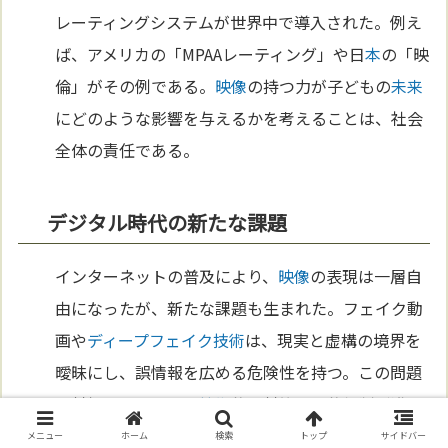
レーティングシステムが世界中で導入された。例え
ば、アメリカの「MPAAレーティング」や日
本
の「映
倫」がその例である。
映像
の持つ力が子どもの
未来
にどのような影響を与えるかを考えることは、社会
全体の責任である。
デジタル時代の新たな課題
インターネットの普及により、
映像
の表現は一層自
由になったが、新たな課題も生まれた。フェイク動
画や
ディープフェイク
技術
は、現実と虚構の境界を
曖昧にし、誤情報を広める危険性を持つ。この問題
に対処するために、
技術
的な対策や法的規制が進め
られている。一方で、インターネット上の
映像
表現
メニュー
ホーム
検索
トップ
サイドバー