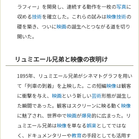
ラフィー」を開発し、連続する動作を一枚の
写真
に
収める
技術
を確立した。これらの試みは
映像
技術
の
礎を築き、ついに
映画
の誕生へとつながる道を切り
開いた。
リュミエール兄弟と映像の夜明け
1895年、リュミエール兄弟がシネマトグラフを用い
て「列車の到着」を上映した。この短編
映像
は観客
に衝撃を与え、
映画
という新しい
芸術
形態が誕生し
た瞬間であった。観客はスクリーンに映る動く
映像
に魅了され、世界中で
映画
が
爆発
的に広まった。リ
ュミエール兄弟は
映像
を単なる
娯楽
としてではな
く、ドキュメンタリーや
教育
の手段としても活用す