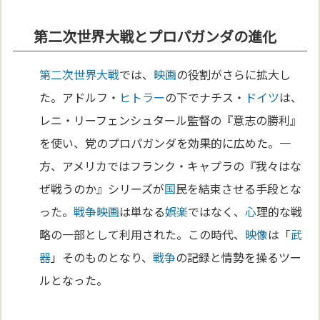
第二次世界大戦とプロパガンダの進化
第二次世界大戦
では、
映画
の役割がさらに拡大し
た。アドルフ・
ヒトラー
の下でナチス・
ドイツ
は、
レニ・リーフェンシュタール監督の『意志の勝利』
を使い、党のプロパガンダを効果的に広めた。一
方、アメリカではフランク・キャプラの『我々はな
ぜ戦うのか』シリーズが
国
民を結束させる手段とな
った。
戦争
映画
は単なる
娯楽
ではなく、
心
理的な戦
略の一部として利用された。この時代、
映像
は「
武
器
」そのものとなり、
戦争
の記録と情勢を操るツー
ルとなった。