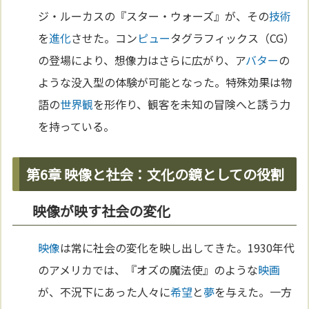
ジ・ルーカスの『スター・ウォーズ』が、その
技術
を
進化
させた。コン
ピュー
タグラフィックス（CG）
の登場により、想像力はさらに広がり、ア
バター
の
ような没入型の体験が可能となった。特殊効果は物
語の
世界観
を形作り、観客を未知の冒険へと誘う力
を持っている。
第6章 映像と社会：文化の鏡としての役割
映像が映す社会の変化
映像
は常に社会の変化を映し出してきた。1930年代
のアメリカでは、『オズの魔法使』のような
映画
が、不況下にあった人々に
希望
と
夢
を与えた。一方