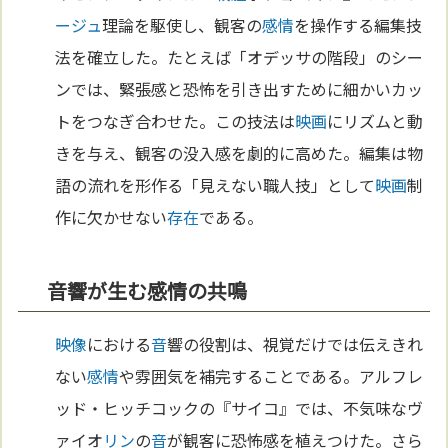
ージュ
理論を駆使し、観客の
感情
を操作する編集技
法を確立した。たとえば「オデッサの階段」のシー
ンでは、緊張感と恐怖を引き出すために細かいカッ
トをつなぎ合わせた。この技法は
映画
にリズムと動
きを与え、観客の没入感を劇的に高めた。編集は物
語の流れを形作る「見えない職人技」として
映画
制
作に欠かせない
存在
である。
音響が生む感情の共鳴
映像
における
音
響の役割は、視覚だけでは伝えきれ
ない
感情
や雰囲気を補完することである。アルフレ
ッド・ヒッチコックの『サイコ』では、不気味なヴ
ァイオ
リン
の
音
が観客に恐怖感を植えつけた。さら