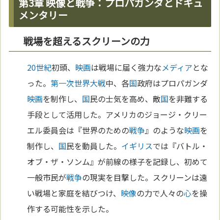
第3章 映像と戦争：プロパガンダとドキュ
メンタリー
戦場を超えるスクリーンの力
20世紀
初頭、
映画
は戦場に届く強力な
メディア
とな
った。
第一次世界大戦
中、各
国
政府はプロパガンダ
映画
を制作し、
国
民の士気を高め、敵
国
を非難する
手段として活用した。アメリカのジョージ・クリー
エル委員会は『世界のための
戦争
』のような
映画
を
制作し、
国
民を動員した。
イギリス
では『バトル・
オブ・ザ・ソンム』が前線の様子を記録し、初めて
一般市民が
戦争
の現実を目撃した。スクリーンは遠
い戦場と家庭を結びつけ、
映像
の力で人々の
心
を操
作する可能性を示した。