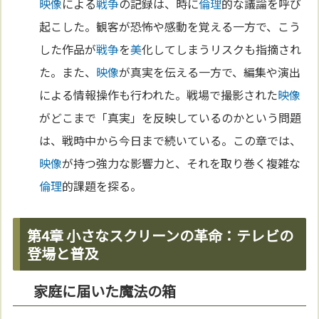
映像
による
戦争
の記録は、時に
倫理
的な議論を呼び
起こした。観客が恐怖や感動を覚える一方で、こう
した作品が
戦争
を
美
化してしまうリスクも指摘され
た。また、
映像
が真実を伝える一方で、編集や演出
による情報操作も行われた。戦場で撮影された
映像
がどこまで「真実」を反映しているのかという問題
は、戦時中から今日まで続いている。この章では、
映像
が持つ強力な影響力と、それを取り巻く複雑な
倫理
的課題を探る。
第4章 小さなスクリーンの革命：テレビの
登場と普及
家庭に届いた魔法の箱