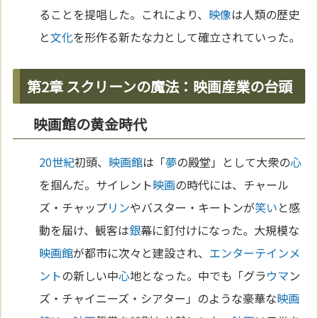
ることを提唱した。これにより、
映像
は人類の歴史
と
文化
を形作る新たな力として確立されていった。
第2章 スクリーンの魔法：映画産業の台頭
映画館の黄金時代
20世紀
初頭、
映画館
は「
夢
の殿堂」として大衆の
心
を掴んだ。サイレント
映画
の時代には、チャール
ズ・チャップ
リン
やバスター・キートンが
笑い
と感
動を届け、観客は
銀
幕に釘付けになった。大規模な
映画館
が都市に次々と建設され、
エンターテインメ
ント
の新しい中
心
地となった。中でも「グラ
ウマ
ン
ズ・チャイニーズ・シアター」のような豪華な
映画