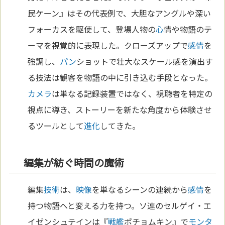
民ケーン』はその代表例で、大胆なアングルや深い
フォーカスを駆使して、登場人物の
心
情や物語のテ
ーマを視覚的に表現した。クローズアップで
感情
を
強調し、
パン
ショットで壮大なスケール感を演出す
る技法は観客を物語の中に引き込む手段となった。
カメラ
は単なる記録装置ではなく、視聴者を特定の
視点に導き、ストーリーを新たな角度から体験させ
るツールとして
進化
してきた。
編集が紡ぐ時間の魔術
編集
技術
は、
映像
を単なるシーンの連続から
感情
を
持つ物語へと変える力を持つ。ソ連のセルゲイ・エ
イゼンシュテインは『
戦艦
ポチョムキン』で
モンタ