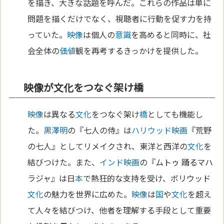
を描き、大きな話題を呼んだ。これらの作品は単に
問題を描くだけでなく、視聴者に行動を促す力を持
っていた。
映像
は個人の
意識
を高めると同時に、社
会全体の
価値
観を再考するきっかけを提供した。
映像が文化をつなぐ架け橋
映像
は異なる
文化
をつなぐ架け
橋
としても機能し
た。
黒澤明
の『七人の侍』は
ハリウッド
映画
『荒野
の七人』としてリメイクされ、東洋と西洋の
文化
を
結びつけた。また、
インド
映画
の『ムトゥ 踊るマハ
ラジャ』は日
本
で熱狂的な支持を受け、ボリウッド
文化
の魅力を世界に広めた。
映像
は
国
や
文化
を超え
て人々を結びつけ、他者を理解する手段として重要