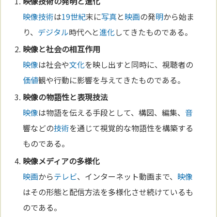
映像
技術
の発
明
と
進化
映像
技術
は
19世紀
末に
写真
と
映画
の発
明
から始ま
り、
デジタル
時代へと
進化
してきたものである。
映像
と社会の相互作用
映像
は社会や
文化
を映し出すと同時に、視聴者の
価値
観や行動に影響を与えてきたものである。
映像
の物語性と表現技法
映像
は物語を伝える手段として、構図、編集、
音
響などの
技術
を通じて視覚的な物語性を構築する
ものである。
映像
メディア
の多様化
映画
から
テレビ
、インターネット動画まで、
映像
はその形態と配信方法を多様化させ続けているも
のである。