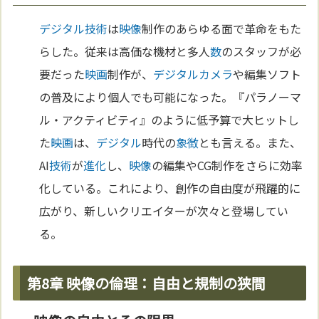
デジタル
技術
は
映像
制作のあらゆる面で革命をもた
らした。従来は高価な機材と多人
数
のスタッフが必
要だった
映画
制作が、
デジタル
カメラ
や編集ソフト
の普及により個人でも可能になった。『パラノーマ
ル・アクティビティ』のように低予算で大ヒットし
た
映画
は、
デジタル
時代の
象徴
とも言える。また、
AI
技術
が
進化
し、
映像
の編集やCG制作をさらに効率
化している。これにより、創作の自由度が飛躍的に
広がり、新しいクリエイターが次々と登場してい
る。
第8章 映像の倫理：自由と規制の狭間