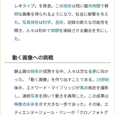
レオ
タイ
プ」を発表。この
技術
は短い露
光
時間
で鮮
明
な画像を得られるようになり、社会に衝撃を与え
た。
写真
技術
は
科学
、
芸術
、記録の新たな可能性を
開き、人々は初めて
時間
を凍結させる魔法を手にし
た。
動く画像への挑戦
静止画の
技術
が成熟する中、人々は次なる
夢
に向か
った。「動く画像」を作り出すことである。
19世紀
後半、エドワード・マ
イブ
リッジが
馬
の疾走を撮影
し、連続
写真
を用いて動きを再現した。この成果は
映像
の
未来
を示す大きな一歩であった。その後、エ
ティエンヌ＝ジュール・
マレ
ーが「クロノフォトグ