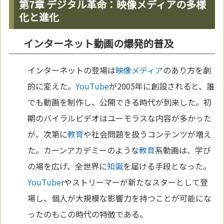
第7章 デジタル革命：映像メディアの多様
化と進化
インターネット動画の爆発的普及
インターネットの登場は
映像
メディア
のあり方を劇
的に変えた。
YouTube
が2005年に創設されると、誰
でも動画を制作し、公開できる時代が到来した。初
期のバイラルビデオはユーモラスな内容が多かった
が、次第に
教育
や社会問題を扱うコンテンツが増え
た。カーンアカデミーのような
教育
系動画は、学び
の場を広げ、全世界に
知識
を届ける手段となった。
YouTube
rやストリーマーが新たなスターとして登
場し、個人が大規模な影響力を持つことが可能にな
ったのもこの時代の特徴である。