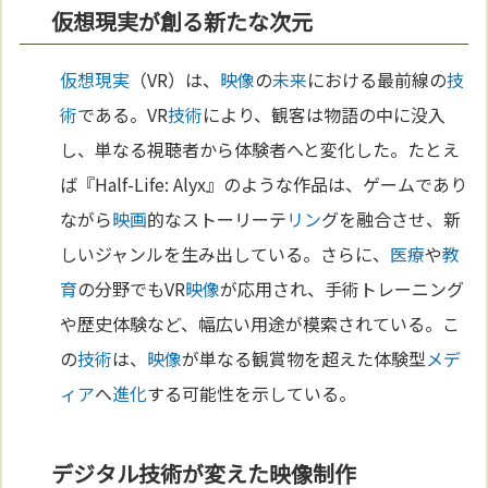
仮想現実が創る新たな次元
仮想現実
（VR）は、
映像
の
未来
における最前線の
技
術
である。VR
技術
により、観客は物語の中に没入
し、単なる視聴者から体験者へと変化した。たとえ
ば『Half-Life: Alyx』のような作品は、ゲームであり
ながら
映画
的なストーリーテ
リン
グを融合させ、新
しいジャンルを生み出している。さらに、
医療
や
教
育
の分野でもVR
映像
が応用され、手術トレーニング
や歴史体験など、幅広い用途が模索されている。こ
の
技術
は、
映像
が単なる観賞物を超えた体験型
メデ
ィア
へ
進化
する可能性を示している。
デジタル技術が変えた映像制作