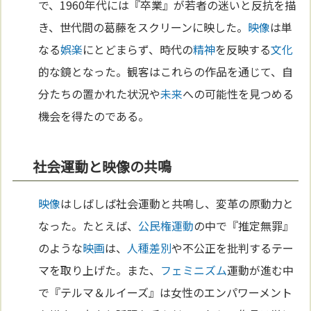
で、1960年代には『卒業』が若者の迷いと反抗を描
き、世代間の葛藤をスクリーンに映した。
映像
は単
なる
娯楽
にとどまらず、時代の
精神
を反映する
文化
的な鏡となった。観客はこれらの作品を通じて、自
分たちの置かれた状況や
未来
への可能性を見つめる
機会を得たのである。
社会運動と映像の共鳴
映像
はしばしば社会運動と共鳴し、変革の原動力と
なった。たとえば、
公民権運動
の中で『推定無罪』
のような
映画
は、
人種差別
や不公正を批判するテー
マを取り上げた。また、
フェミニズム
運動が進む中
で『テルマ＆ルイーズ』は女性のエンパワーメント