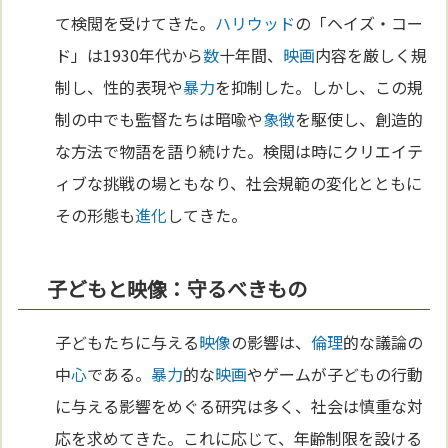
て検閲を受けてきた。
ハリウッド
の「ヘイズ・コー
ド」は1930年代から
数
十年間、
映画
内容を厳しく規
制し、性的表現や
暴力
を抑制した。しかし、この規
制の中でも監督たちは暗喩や
象徴
を駆使し、創造的
な方法で物語を語り続けた。検閲は時にクリエイテ
ィブな挑戦の場ともなり、社会規範の変化とともに
その形態も
進化
してきた。
子どもと映像：守るべきもの
子どもたちに与える
映像
の影響は、
倫理
的な議論の
中
心
である。
暴力
的な
映画
やゲームが子どもの行動
に与える影響をめぐる研究は多く、社会は慎重な対
応を求めてきた。これに応じて、年齢制限を設ける