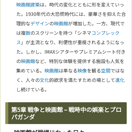
映画館
建築
は、時代の変化とともに形を変えていっ
た。1930年代の大恐慌時代には、豪華さを抑えた合
理的な
デザイン
の
映画館
が増加した。一方、現代で
は複
数
のスクリーンを持つ「シネマ
コンプレック
ス
」が主流となり、利便性が重視されるようになっ
た。しかし、IMAXシアターやプレミアムシート付き
の
映画館
など、特別な体験を提供する施設も人気を
集めている。
映画館
は単なる
映像
を観る
空間
ではな
く、人々の
文化
的欲求を満たすための場として
進化
し続けている。
第5章 戦争と映画館 – 戦時中の娯楽とプロ
パガンダ