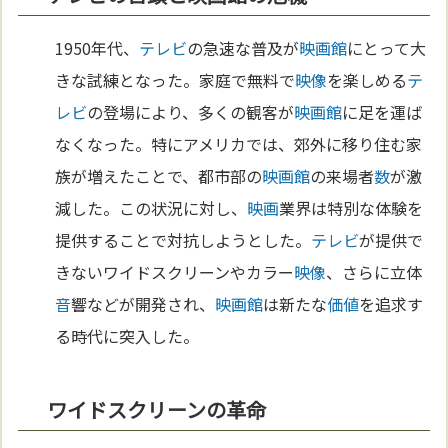
1950年代、
テレビ
の急速な普及が
映画館
にとって大
きな試練となった。家庭で無料で
映像
を楽しめる
テ
レビ
の登場により、多くの観客が
映画館
に足を運ば
なくなった。特にアメリカでは、郊外に移り住む家
族が増えたことで、都市部の
映画館
の来場者
数
が激
減した。この状況に対し、
映画
業界は特別な体験を
提供することで対抗しようとした。
テレビ
が提供で
きないワイドスクリーンやカラー
映像
、さらに立体
音
響などが開発され、
映画館
は新たな
価値
を追求す
る時代に突入した。
ワイドスクリーンの革命