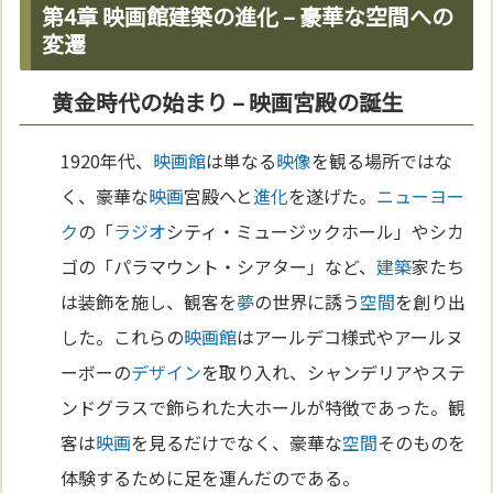
第4章 映画館建築の進化 – 豪華な空間への
変遷
黄金時代の始まり – 映画宮殿の誕生
1920年代、
映画館
は単なる
映像
を観る場所ではな
く、豪華な
映画
宮殿へと
進化
を遂げた。
ニューヨー
ク
の「
ラジオ
シティ・ミュージックホール」やシカ
ゴの「パラマウント・シアター」など、
建築
家たち
は装飾を施し、観客を
夢
の世界に誘う
空間
を創り出
した。これらの
映画館
はアールデコ様式やアールヌ
ーボーの
デザイン
を取り入れ、シャンデリアやステ
ンドグラスで飾られた大ホールが特徴であった。観
客は
映画
を見るだけでなく、豪華な
空間
そのものを
体験するために足を運んだのである。