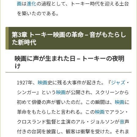
画
は
進化
の過程として、トーキー時代を迎える土台
を築いたのである。
第3章 トーキー映画の革命 – 音がもたらし
た新時代
映画に声が生まれた日 – トーキーの夜明
け
1927年、
映画
史に残る大事件が起きた。『
ジャズ
・
シンガー』という
映画
が公開され、スクリーンから
初めて俳優の声が響いたのだ。この瞬間は、
映画
に
革命をもたらしたと言われる。この
映画
でアラン・
クロスランド監督と主演のアル・ジョルソンが
音
声
付きの台詞を披露し、観客は衝撃を受けた。それま