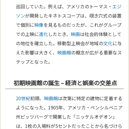
巡回していた。例えば、アメリカのトーマス・
エジ
ソン
が開発したキネトスコープは、覗き穴式の装置
で個別に
映像
を見るものだったが、これがグループ
での上映に
進化
したとき、
映画
は社会的体験として
の地位を確立した。移動型上映会が地域の
文化
に与
えた影響は大きく、
映画館
の概念が広がる重要なス
テップとなった。
初期映画館の誕生 – 経済と娯楽の交差点
20世紀
初頭、
映画館
は次第に特定の建物に定着する
ようになった。1905年、アメリカ・ペンシルベニア
州ピッツバーグで開業した「ニッケルオデオン」
は、1枚の入場料が5セントだったことから名づけら