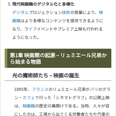
現代
映画館
の
デジタル
化と多様化
デジタル
プロジェクション
技術
の発展により、
映
画館
はより多様なコンテンツを提供できるように
なり、ラ
イブ
イベントやプレミア上映も行われる
ようになった。
第1章 映画館の起源 – リュミエール兄弟か
ら始まる物語
光の魔術師たち – 映画の誕生
1895年、
フランス
のリュミエール兄弟が
パリ
のグラ
ン・
カフェ
で行った「シネマトグラフ」の公開上映
は、
映画館
の歴史の幕開けである。当時、人々が目
にしたのは、工場から出てくる労働者たちや汽車の