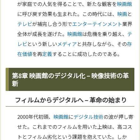
が家庭での人気を得ることで、新たな観客を
映画館
に呼び戻す効果も生まれた。この時代には、
映画
と
テレビ
が補完し合う形で
エンターテインメント
業界
全体が成長を遂げた。
映画館
は危機を乗り越え、
テ
レビ
という新しい
メディア
と共存しながら、その
存
在
価値
を再
定義
することに成功したのである。
第8章 映画館のデジタル化 – 映像技術の革
新
フィルムからデジタルへ – 革命の始まり
2000年代初頭、
映画館
に
デジタル
技術
の波が押し寄
せた。これまでのフィルムを用いた上映は、高コス
トとフィルム劣化という課題を抱えていた。しか