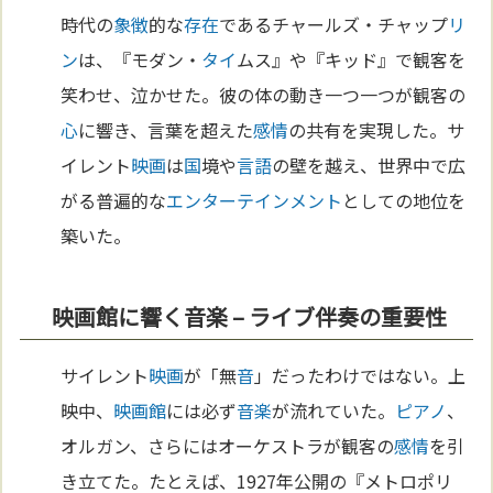
時代の
象徴
的な
存在
であるチャールズ・チャップ
リ
ン
は、『モダン・
タイ
ムス』や『キッド』で観客を
笑わせ、泣かせた。彼の体の動き一つ一つが観客の
心
に響き、言葉を超えた
感情
の共有を実現した。サ
イレント
映画
は
国
境や
言語
の壁を越え、世界中で広
がる普遍的な
エンターテインメント
としての地位を
築いた。
映画館に響く音楽 – ライブ伴奏の重要性
サイレント
映画
が「無
音
」だったわけではない。上
映中、
映画館
には必ず
音楽
が流れていた。
ピアノ
、
オルガン、さらにはオーケストラが観客の
感情
を引
き立てた。たとえば、1927年公開の『メトロポリ