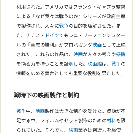
利用された。アメリカではフランク・キャプラ監督
による『なぜ我々は戦うのか』シリーズが政府主導
で製作され、人々に
戦争
の目的を理解させた。ま
た、ナチス・
ドイツ
でもレニ・リーフェンシュター
ルの『意志の勝利』がプロパガンダ
映画
として上映
された。これらの作品は、
映画
が人々の考えや
感情
を操る力を持つことを証
明
した。
映画館
は、
戦争
の
情報を広める舞台としても重要な役割を果たした。
戦時下の映画製作と制約
戦争
中、
映画
製作は大きな制約を受けた。資源が不
足する中、フィルムやセット製作のための
材料
も限
られていた。それでも、
映画
業界は創造力を駆使