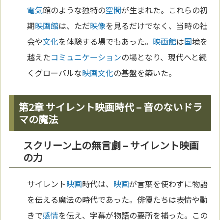
電気
館のような独特の
空間
が生まれた。これらの初
期
映画館
は、ただ
映像
を見るだけでなく、当時の社
会や
文化
を体験する場でもあった。
映画館
は
国
境を
越えた
コミュニケーション
の場となり、現代へと続
くグローバルな
映画
文化
の基盤を築いた。
第2章 サイレント映画時代 – 音のないドラ
マの魔法
スクリーン上の無言劇 – サイレント映画
の力
サイレント
映画
時代は、
映画
が言葉を使わずに物語
を伝える魔法の時代であった。俳優たちは表情や動
きで
感情
を伝え、字幕が物語の要所を補った。この