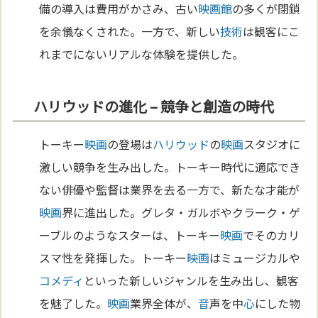
備の導入は費用がかさみ、古い
映画館
の多くが閉鎖
を余儀なくされた。一方で、新しい
技術
は観客にこ
れまでにないリアルな体験を提供した。
ハリウッドの進化 – 競争と創造の時代
トーキー
映画
の登場は
ハリウッド
の
映画
スタジオに
激しい競争を生み出した。トーキー時代に適応でき
ない俳優や監督は業界を去る一方で、新たな才能が
映画
界に進出した。グレタ・ガルボやクラーク・ゲ
ーブルのようなスターは、トーキー
映画
でそのカリ
スマ性を発揮した。トーキー
映画
はミュージカルや
コメディ
といった新しいジャンルを生み出し、観客
を魅了した。
映画
業界全体が、
音
声を中
心
にした物