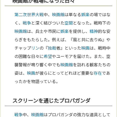
映画館が戦場になった日々
第二次世界大戦
中、
映画館
は単なる
娯楽
の場ではな
く、
戦争
と深く結びついた
空間
となった。戦時下の
映画館
は、兵士や市民に
娯楽
を提供し、
精神
的な安
らぎをもたらした。例えば、『風と共に去りぬ』や
チャップ
リン
の『
独裁
者』といった
映画
は、戦時中
の困難な日々に
希望
やユーモアを届けた。また、空
襲警報が鳴り響く中でも
映画館
を訪れる観客たちの
姿は、
映画
が彼らにとってどれほど重要な
存在
であ
ったかを物語っている。
スクリーンを通じたプロパガンダ
戦争
中、
映画館
はプロパガンダの強力な道具として