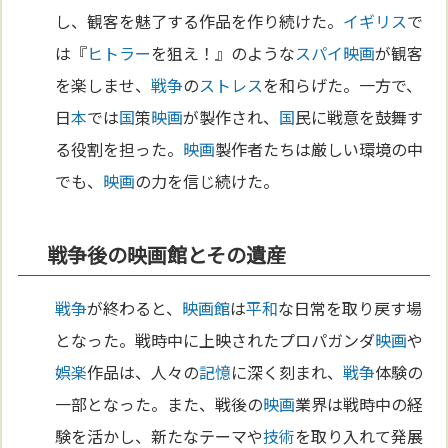
し、観客を魅了する作品を作り続けた。
イギリス
で
は『
ヒトラー
を狙え！』のような
スパイ
映画
が観客
を楽しませ、
戦争
の
ストレス
を和らげた。一方で、
日
本
では
国
策
映画
が製作され、
国
民に戦意を鼓舞す
る役割を担った。
映画
製作者たちは厳しい環境の中
でも、
映画
の力を信じ続けた。
戦争後の映画館とその遺産
戦争
が終わると、
映画館
は
平和
な日常を取り戻す場
となった。戦時中に上映されたプロパガンダ
映画
や
娯楽
作品は、人々の
記憶
に深く刻まれ、
戦争
体験の
一部となった。また、戦後の
映画
業界は戦時中の経
験を活かし、新たなテーマや
技術
を取り入れて発展