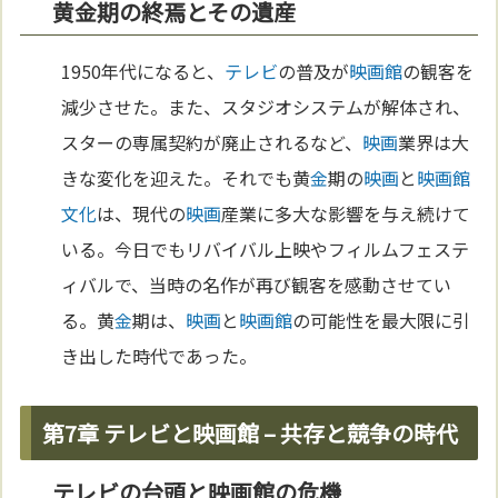
黄金期の終焉とその遺産
1950年代になると、
テレビ
の普及が
映画館
の観客を
減少させた。また、スタジオシステムが解体され、
スターの専属契約が廃止されるなど、
映画
業界は大
きな変化を迎えた。それでも黄
金
期の
映画
と
映画館
文化
は、現代の
映画
産業に多大な影響を与え続けて
いる。今日でもリバイバル上映やフィルムフェステ
ィバルで、当時の名作が再び観客を感動させてい
る。黄
金
期は、
映画
と
映画館
の可能性を最大限に引
き出した時代であった。
第7章 テレビと映画館 – 共存と競争の時代
テレビの台頭と映画館の危機