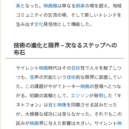
楽
となった。
映画館
は単なる
娯楽
の場を超え、地域
コミュニティの交流の場、そして新しいトレンドを
生み出す
文化
発信地として機能した。
技術の進化と限界 – 次なるステップへの
布石
サイレント
映画
時代はその
芸術
性で人々を魅了しつ
つも、
音
声の欠如という
技術
的な限界に直面してい
た。この課題がやがてトーキー
映画
の登場へとつな
がる。初期の実験として、
エジソン
が発
明
した「キ
ネトフォン」は
音
と
映像
を同期させる試みだった
が、大規模な成功には至らなかった。それでもこの
試みが
映画
界に与えた影響は大きい。サイレント
映