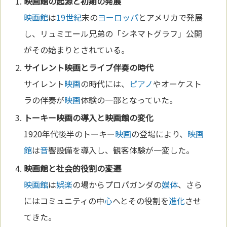
映画館
の起源と初期の発展
映画館
は
19世紀
末の
ヨーロッパ
とアメリカで発展
し、リュミエール兄弟の「シネマトグラフ」公開
がその始まりとされている。
サイレント
映画
とラ
イブ
伴奏の時代
サイレント
映画
の時代には、
ピアノ
やオーケスト
ラの伴奏が
映画
体験の一部となっていた。
トーキー
映画
の導入と
映画館
の変化
1920年代後半のトーキー
映画
の登場により、
映画
館
は
音
響設備を導入し、観客体験が一変した。
映画館
と社会的役割の変遷
映画館
は
娯楽
の場からプロパガンダの
媒体
、さら
にはコミュニティの中
心
へとその役割を
進化
させ
てきた。