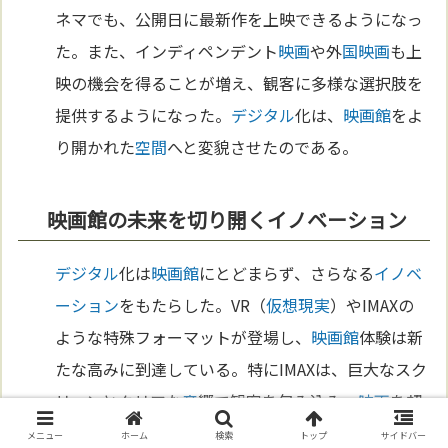
ネマでも、公開日に最新作を上映できるようになっ
た。また、インディペンデント
映画
や外
国
映画
も上
映の機会を得ることが増え、観客に多様な選択肢を
提供するようになった。
デジタル
化は、
映画館
をよ
り開かれた
空間
へと変貌させたのである。
映画館の未来を切り開くイノベーション
デジタル
化は
映画館
にとどまらず、さらなる
イノベ
ーション
をもたらした。VR（
仮想現実
）やIMAXの
ような特殊フォーマットが登場し、
映画館
体験は新
たな高みに到達している。特にIMAXは、巨大なスク
リーンとクリアな
音
響で観客を包み込み、
映画
を超
えた体験を提供している。
未来
の
映画館
は、より個
メニュー
ホーム
検索
トップ
サイドバー