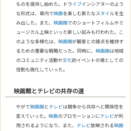
ものを提供し始めた。ドラ
イブ
インシアターのよう
な形式は、車内で
映画
を楽しむ新たなス
タイ
ルを生
み出した。また、
映画館
でのショートフィルムやミ
ュージカル上映といった新しい試みも行われた。こ
のような多様化は、
映画館
が観客との接点を維持す
るための重要な戦略だった。同時に、
映画館
は地域
のコミュニティ活動や
文化
的イベントの場としての
役割も強化していった。
映画館とテレビの共存の道
やがて
映画館
と
テレビ
は競争から共存へと関係性を
変えていった。
映画
のプロモーションに
テレビ
が利
用されるようになり、また、
テレビ
放映される
映画