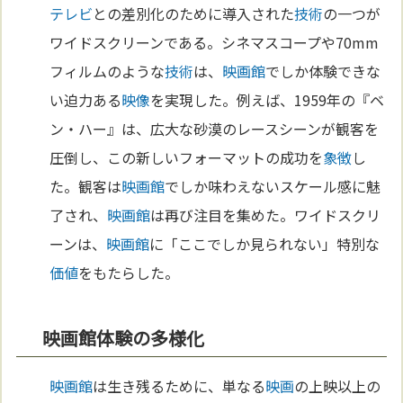
テレビ
との差別化のために導入された
技術
の一つが
ワイドスクリーンである。シネマスコープや70mm
フィルムのような
技術
は、
映画館
でしか体験できな
い迫力ある
映像
を実現した。例えば、1959年の『ベ
ン・ハー』は、広大な砂漠のレースシーンが観客を
圧倒し、この新しいフォーマットの成功を
象徴
し
た。観客は
映画館
でしか味わえないスケール感に魅
了され、
映画館
は再び注目を集めた。ワイドスクリ
ーンは、
映画館
に「ここでしか見られない」特別な
価値
をもたらした。
映画館体験の多様化
映画館
は生き残るために、単なる
映画
の上映以上の