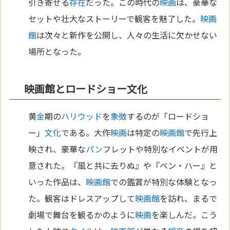
引き寄せる
存在
だった。この時代の
映画
は、豪華な
セットや壮大なストーリーで観客を魅了した。
映画
館
は次々と新作を公開し、人々の生活に欠かせない
場所となった。
映画館とロードショー文化
黄
金
期の
ハリウッド
を
象徴
するのが「ロードショ
ー」
文化
である。大作
映画
は特定の
映画館
で先行上
映され、豪華な
パン
フレットや特別なイベントが用
意された。『風と共に去りぬ』や『ベン・ハー』と
いった作品は、
映画館
での鑑賞が特別な体験となっ
た。観客はドレスアップして
映画館
を訪れ、まるで
劇場で舞台を観るかのように
映画
を楽しんだ。こう