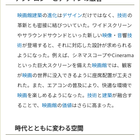
映画館
建築
の
進化
は
デザイン
だけではなく、
技術
の
革新とも密接に結びついていた。ワイドスクリーン
やサラウンドサウンドといった新しい
映像
・
音
響
技
術
が登場すると、それに対応した設計が求められる
ようになった。例えば、シネマスコープやCinerama
といった巨大スクリーンを備えた
映画館
では、観客
が
映画
の世界に没入できるように座席配置が工夫さ
れた。また、エアコンの普及により、快適な環境で
映画
を楽しめるようになった。
技術
と
建築
が融合す
ることで、
映画館
の
価値
はさらに高まった。
時代とともに変わる空間