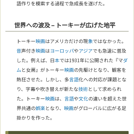
語作りを模索する過程で急成長を遂げた。
世界への波及 – トーキーが広げた地平
トーキー
映画
はアメリカだけの現
象
ではなかった。
音
声付き
映画
は
ヨーロッパ
や
アジア
でも急速に普及
した。例えば、日
本
では1931年に公開された『マ
ダ
ム
と女房』がトーキー
映画
の先駆けとなり、観客を
熱狂させた。しかし、多
言語
化への対応が課題とな
り、字幕や吹き替えが新たな
技術
として求められ
た。トーキー
映画
は、
言語
や
文化
の違いを超えた世
界共通の
娯楽
となり、
映画
がグローバルに広がる足
掛かりを作った。