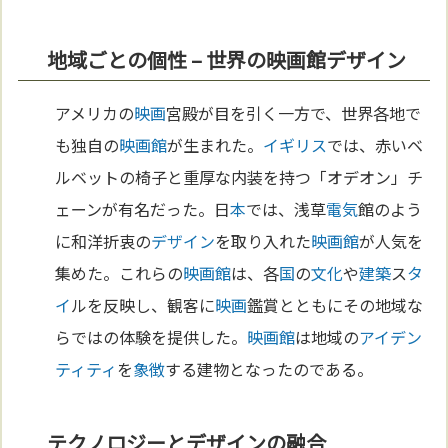
地域ごとの個性 – 世界の映画館デザイン
アメリカの
映画
宮殿が目を引く一方で、世界各地で
も独自の
映画館
が生まれた。
イギリス
では、赤いベ
ルベットの椅子と重厚な内装を持つ「オデオン」チ
ェーンが有名だった。日
本
では、浅草
電気
館のよう
に和洋折衷の
デザイン
を取り入れた
映画館
が人気を
集めた。これらの
映画館
は、各
国
の
文化
や
建築
ス
タ
イ
ルを反映し、観客に
映画
鑑賞とともにその地域な
らではの体験を提供した。
映画館
は地域の
アイデン
ティティ
を
象徴
する建物となったのである。
テクノロジーとデザインの融合