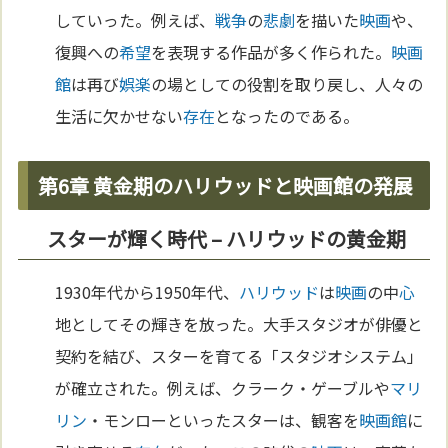
していった。例えば、
戦争
の
悲劇
を描いた
映画
や、
復興への
希望
を表現する作品が多く作られた。
映画
館
は再び
娯楽
の場としての役割を取り戻し、人々の
生活に欠かせない
存在
となったのである。
第6章 黄金期のハリウッドと映画館の発展
スターが輝く時代 – ハリウッドの黄金期
1930年代から1950年代、
ハリウッド
は
映画
の中
心
地としてその輝きを放った。大手スタジオが俳優と
契約を結び、スターを育てる「スタジオシステム」
が確立された。例えば、クラーク・ゲーブルや
マリ
リン
・モンローといったスターは、観客を
映画館
に