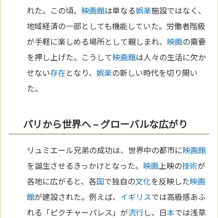
れた。この頃、
映画館
は単なる
娯楽
施設ではなく、
地域経済の一部としても機能していた。労働者階級
が手軽に楽しめる場所として親しまれ、
映画
の需要
を押し上げた。こうして
映画館
は人々の生活に欠か
せない
存在
となり、
娯楽
の新しい時代を切り開い
た。
パリから世界へ – グローバルな広がり
リュミエール兄弟の成功は、世界中の都市に
映画館
を誕生させるきっかけとなった。
映画
上映の
技術
が
各地に広がると、各
国
で独自の
文化
を反映した
映画
館
が建設された。例えば、
イギリス
では高級感あふ
れる「ピクチャーパレス」が
流行
し、日
本
では浅草