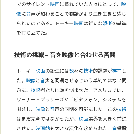
でのサイレント
映画
に慣れていた人々にとって、
映
像
に
音
声が加わることで物語がより生き生きと感じ
られたのである。トーキー
映画
は新たな
娯楽
の基準
を打ち立てた。
技術の挑戦 – 音を映像と合わせる苦闘
トーキー
映画
の誕生には
数
々の
技術
的課題が
存在
し
た。
映像
と
音
声を同期させるという単純ではない問
題に、
技術
者たちは頭を悩ませた。アメリカでは、
ワーナー・ブラザーズが「ビタフォン」システムを
開発し、
映像
と
音
声の同期を可能にした。この
技術
はまだ完全ではなかったが、
映画
業界を大きく前進
させた。
映画館
も大きな変化を求められた。
音
響設