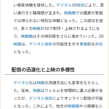
い視覚体験を提供した。
デジタル
3D
技術
により、深
い奥行きと臨場感が生まれ、
映画館
での鑑賞が家庭
では得られない特別な体験となった。この成功を受
け、多くの
映画
が3Dで制作・上映されるようにな
り、
映画館
はその特別感をさらに高めていった。3D
映画
は、
デジタル
技術
の可能性を示す
象徴
的な
存在
となった。
配信の迅速化と上映の多様性
デジタル
化は
映画
の流通方法にも変革をもたらし
た。従来、
映画
はフィルムを物理的に運ぶ必要があ
ったが、
デジタル
技術
によりオンライン配信が可能
となった。これにより、地方の
映画館
や小規模なシ