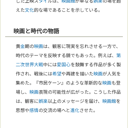
した上映ス
タイ
ルは、
映画館
が単なる
娯楽
の場を超
えた
文化
的な場であることを示している。
映画と時代の物語
黄
金
期の
映画
は、観客に現実を忘れさせる一方で、
時代のテーマを反映する鏡でもあった。例えば、
第
二次世界大戦
中には
愛国心
を鼓舞する作品が多く製
作され、戦後には
希望
や再建を描いた
映画
が人気を
集めた。『市民ケーン』のような革新的な
映画
も登
場し、
映画
表現の可能性が広がった。こうした作品
は、観客に
娯楽
以上のメッセージを届け、
映画館
を
思想や
感情
の交流の場へと
進化
させた。