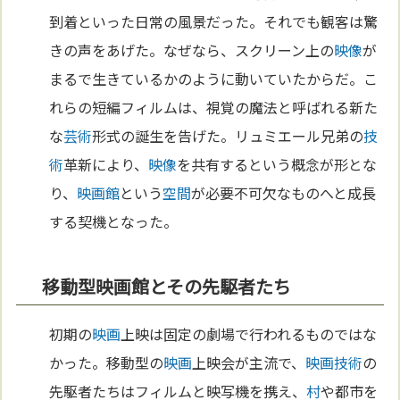
到着といった日常の風景だった。それでも観客は驚
きの声をあげた。なぜなら、スクリーン上の
映像
が
まるで生きているかのように動いていたからだ。こ
れらの短編フィルムは、視覚の魔法と呼ばれる新た
な
芸術
形式の誕生を告げた。リュミエール兄弟の
技
術
革新により、
映像
を共有するという概念が形とな
り、
映画館
という
空間
が必要不可欠なものへと成長
する契機となった。
移動型映画館とその先駆者たち
初期の
映画
上映は固定の劇場で行われるものではな
かった。移動型の
映画
上映会が主流で、
映画
技術
の
先駆者たちはフィルムと映写機を携え、
村
や都市を