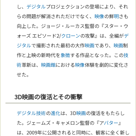
し、
デジタル
プロジェクションの登場により、それ
らの問題が解消されただけでなく、
映像
の鮮
明
さも
向上した。ジョージ・ルーカス監督の『スター・ウ
ォーズ エピソード2/
クローン
の攻撃』は、全編が
デ
ジタル
で撮影された最初の大作
映画
であり、
映画
制
作と上映の新時代を
象徴
する作品となった。この
技
術
革新は、
映画館
における
映像
体験を劇的に変化さ
せた。
3D映画の復活とその衝撃
デジタル
技術
の
進化
は、3D
映画
の復活をもたらし
た。ジェームズ・キャメロン監督の『ア
バター
』
は、2009年に公開されると同時に、観客に全く新し