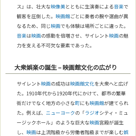
ス』は、壮大な
映像
美
とともに生演奏による
音楽
で
観客を圧倒した。
映画館
ごとに奏者の腕や選曲が異
なるため、同じ
映画
でも体験は場所ごとに違った。
音楽
は
映画
の感動を倍増させ、サイレント
映画
の魅
力を支える不可欠な要素であった。
大衆娯楽の誕生 – 映画館文化の広がり
サイレント
映画
の成功は
映画館
文化
を大衆へと広げ
た。1910年代から1920年代にかけて、都市の繁華
街だけでなく地方の小さな
町
にも
映画館
が建てられ
た。例えば、
ニューヨーク
の「
ラジオ
シティ・ミュ
ージックホール」のような巨大な
映画
宮殿が誕生
し、
映画
は上流階級から労働者階級までが楽しむ
娯