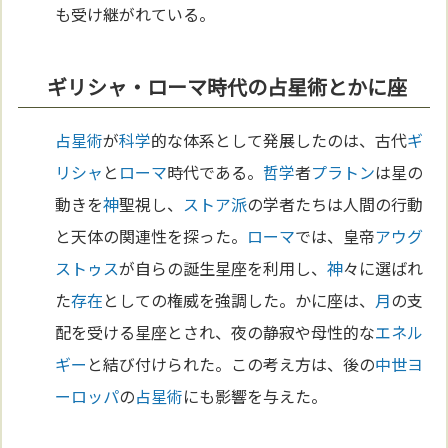
も受け継がれている。
ギリシャ・ローマ時代の占星術とかに座
占星術
が
科学
的な体系として発展したのは、古代
ギ
リシャ
と
ローマ
時代である。
哲学
者
プラトン
は星の
動きを
神
聖視し、
ストア派
の学者たちは人間の行動
と天体の関連性を探った。
ローマ
では、皇帝
アウグ
ストゥス
が自らの誕生星座を利用し、
神
々に選ばれ
た
存在
としての権威を強調した。かに座は、
月
の支
配を受ける星座とされ、夜の静寂や母性的な
エネル
ギー
と結び付けられた。この考え方は、後の
中世
ヨ
ーロッパ
の
占星術
にも影響を与えた。