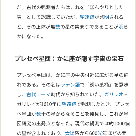
だ。古代の観測者たちはこれを「ぼんやりとした
雲」として認識していたが、
望遠鏡
が発
明
される
と、その正体が無
数
の星の集まりであることが
明
ら
かになった。
プレセペ星団：かに座が隠す宇宙の宝石
プレセペ星団は、かに座の中央付近に広がる星の群
れである。その名は
ラテン語
で「飼い葉桶」を意味
し、
古代ローマ
時代から知られていた。
ガリレオ
・
ガリレイが1610年に
望遠鏡
で観測したとき、プレセ
ペ星団が
数
十の星からなることを発見し、これが星
団研究の出発点となった。現代の観測では約1000個
の星が含まれており、
太陽
系から600
光
年ほどの距