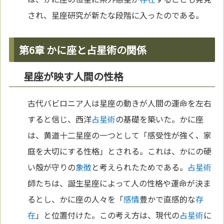
され、星座研究が新たな段階に入ったのである。
第6章 かに座と占星術の関係
星座が映す人間の性格
古代バビロニア人は星座の動きが人間の運命を左右
すると信じ、西洋
占星術
の基礎を築いた。かに座
は、黄道十二星座の一つとして「感受性が強く、家
庭を大切にする性格」とされる。これは、かにの硬
い殻が守りの
象徴
と考えられたためである。
占星術
師たちは、誕生星座によって人の性格や運命が決ま
るとし、かに座の人々を「
感情
豊かで直感的な
存
在
」と位置付けた。この考え方は、現代の
占星術
に