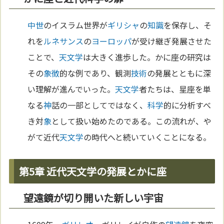
中世
のイスラム世界が
ギリシャ
の
知識
を保存し、そ
れを
ルネサンス
の
ヨーロッパ
が受け継ぎ発展させた
ことで、
天文学
は大きく進歩した。かに座の研究は
その
象徴
的な例であり、観測
技術
の発展とともに深
い理解が進んでいった。
天文学
者たちは、星座を単
なる
神
話の一部としてではなく、
科学
的に分析すべ
き対
象
として扱い始めたのである。この流れが、や
がて近代
天文学
の時代へと続いていくことになる。
第5章 近代天文学の発展とかに座
望遠鏡が切り開いた新しい宇宙