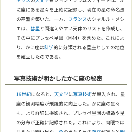
ギリス
の
天文学
者ジョン・フラムスティードは、か
に座にある星々を正確に記録し、現在の星の命名法
の基盤を築いた。一方、
フランス
のシャルル・メシ
エは、
彗星
と間違えやすい天体のリストを作成し、
その中にプレセペ星団（M44）を含めた。これによ
り、かに座は
科学
的に分類される星座としての地位
を確立したのである。
写真技術が明かしたかに座の秘密
19世紀
になると、
天文学
に
写真
技術
が導入され、星
座の観測精度が飛躍的に向上した。かに座の星々
も、より詳細に撮影され、プレセペ星団の構造や星
の分布が正確に記録された。これにより、肉眼では
見えない暗い星や、
色
の異なる星の
存在
が次々と
明