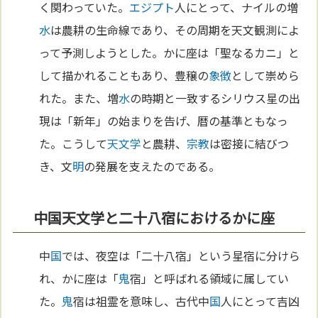
く関わっていた。
エジプト
人にとって、ナイルの増
水
は農耕の生命線であり、その周期を天文観測によ
って予測しようとした。かに座は「聖なるカニ」と
して描かれることもあり、豊穣の
象徴
として崇めら
れた。また、増
水
の時期と一致するシリウス星の出
現は「新年」の始まりを告げ、暦の基準ともなっ
た。こうして
天文学
と農耕、
宗教
は密接に結びつ
き、文
明
の発展を支えたのである。
中国天文学と二十八宿におけるかに座
中
国
では、夜空は「二十八宿」という星宿に分けら
れ、かに座は「
鬼
宿」と呼ばれる領域に属してい
た。
鬼
宿は祖霊を意味し、古代中
国
人にとって吉凶