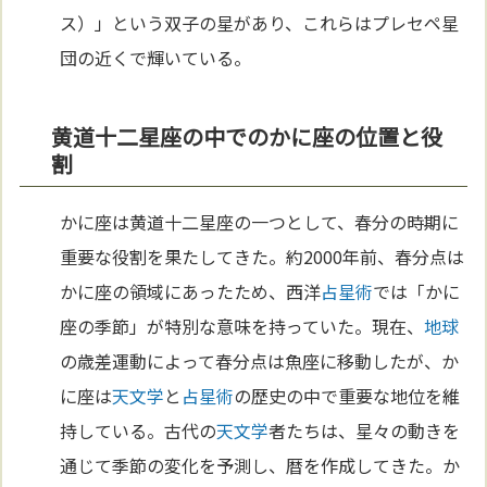
ス）」という双子の星があり、これらはプレセペ星
団の近くで輝いている。
黄道十二星座の中でのかに座の位置と役
割
かに座は黄道十二星座の一つとして、春分の時期に
重要な役割を果たしてきた。約2000年前、春分点は
かに座の領域にあったため、西洋
占星術
では「かに
座の季節」が特別な意味を持っていた。現在、
地球
の歳差運動によって春分点は魚座に移動したが、か
に座は
天文学
と
占星術
の歴史の中で重要な地位を維
持している。古代の
天文学
者たちは、星々の動きを
通じて季節の変化を予測し、暦を作成してきた。か