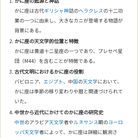
かに座の起源と
神
話
かに座は古代
ギリシャ
神
話の
ヘラクレス
の十二功
業の一つに由来し、大きなカニが登場する物語が
背景にある。
かに座の
天文学
的位置と特徴
かに座は黄道十二星座の一つであり、プレセペ星
団（M44）を含むことが特徴である。
古代文
明
におけるかに座の役割
バビロニア、
エジプト
、中
国
の
天文学
において、
かに座は季節の移り変わりや暦と関連づけられて
いた。
中世
から近代にかけてのかに座の研究史
中世
のアラビア
天文学
者や
ルネサンス
期の
ヨーロ
ッパ
天文学
者によって、かに座は詳細に観測さ