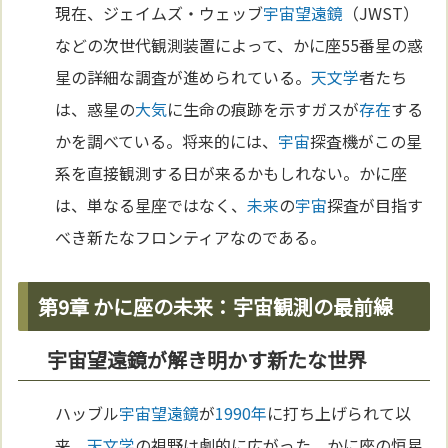
現在、ジェイムズ・ウェッブ
宇宙
望遠鏡
（JWST）
などの次世代観測装置によって、かに座55番星の惑
星の詳細な調査が進められている。
天文学
者たち
は、惑星の
大気
に生命の痕跡を示すガスが
存在
する
かを調べている。将来的には、
宇宙
探査機がこの星
系を直接観測する日が来るかもしれない。かに座
は、単なる星座ではなく、
未来
の
宇宙
探査が目指す
べき新たなフロンティアなのである。
第9章 かに座の未来：宇宙観測の最前線
宇宙望遠鏡が解き明かす新たな世界
ハッブル
宇宙
望遠鏡
が
1990年
に打ち上げられて以
来、
天文学
の視野は劇的に広がった。かに座の恒星