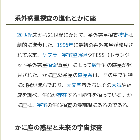
系外惑星探査の進化とかに座
20世紀
末から21世紀にかけて、系外惑星探査
技術
は
劇的に進歩した。
1995年
に最初の系外惑星が発見さ
れて以来、
ケプラー
宇宙
望遠鏡
やTESS（トランジ
ット系外惑星
探索
衛星）によって
数
千もの惑星が発
見された。かに座55番星の
惑星系
は、その中でも特
に研究が進んでおり、
天文学
者たちはその
大気
や組
成を調べ、生命が
存在
する可能性を探っている。か
に座は、
宇宙
の生命探査の最前線にあるのである。
かに座の惑星と未来の宇宙探査