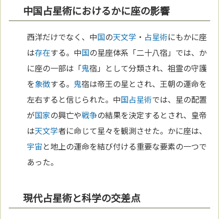
中国占星術におけるかに座の影響
西洋だけでなく、中
国
の
天文学
・
占星術
にもかに座
は
存在
する。中
国
の星座体系「二十八宿」では、か
に座の一部は「
鬼
宿」として分類され、祖霊の守護
を
象徴
する。
鬼
宿は帝王の星とされ、王朝の運命を
左右すると信じられた。中
国
占星術
では、星の配置
が
国家
の興亡や
戦争
の結果を決定するとされ、皇帝
は
天文学
者に命じて星々を観測させた。かに座は、
宇宙
と地上の運命を結び付ける重要な要素の一つで
あった。
現代占星術と科学の交差点