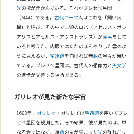
光
の塊が浮かんでいる。それがプレセペ星団
（M44）である。
古代ローマ
人はこれを「飼い葉
桶」と呼び、その中で二頭のロバ（アセルス・ボレ
アリスとアセルス・アウストラリス）が
食事
をして
いると考えた。肉眼ではただのぼんやりした雲のよ
うに見えるが、
望遠鏡
を向ければ無
数
の星々が輝い
ている。プレセペ星団は、古代人の想像力と
天文学
の進歩が交差する場所である。
ガリレオが見た新たな宇宙
1609年、
ガリレオ
・ガリレイは
望遠鏡
を用いてプレ
セペ星団を観測した。その結果、彼が見たのは、単
なる雲ではなく、無
数
の星が集まった
光
の群れだっ