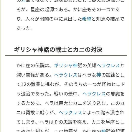
そが、星座の起源である。かに座もその一つであ
り、人々が暗闇の中に見出した
希望
と知恵の結晶で
あった。
ギリシャ神話の戦士とカニの対決
かに座の伝説は、
ギリシャ
神
話の英雄
ヘラクレス
と
深い関係がある。
ヘラクレス
はヘラ女
神
の試練とし
て12の難業に挑むが、そのうちの一つが怪物ヒュド
ラ退治であった。戦いの最中、
ヘラクレス
の邪魔を
するために、ヘラは巨大なカニを送り込む。このカ
ニは勇敢に戦うが、
ヘラクレス
によって踏み潰され
てしまう。ヘラはその忠誠を称え、カニを星座とし
て夜空に刻んだ。この物語が、かに座の
神
話的起源