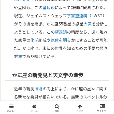
や星団も、この
望遠鏡
によって詳細に観測された。
現在、ジェイムズ・ウェッブ
宇宙
望遠鏡
（JWST）
がその後を継ぎ、かに座55番星の惑星
大気
を分析し
ようとしている。この
望遠鏡
の精度なら、遠く離れ
た惑星の
化学
組成や
気候
を
明
らかにすることが可能
だ。かに座は、未知の世界を知るための重要な観測
対
象
であり続けている。
かに座の新発見と天文学の進歩
近年の観測
技術
の向上により、かに座の星々に関す
る新たな発見が相次いでいる。最新のスペクトル分
析では、プレセペ星団の星の成分が詳細に
明
らかに
メニュー
ホーム
検索
トップ
サイドバー
なり、恒星の誕生や
進化
の研究が進んでいる。ま