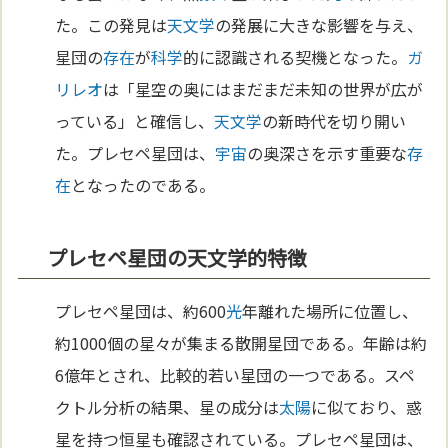
た。この発見は
天文学
の発展に大きな影響を与え、
星団の
存在
が
科学
的に認識される契機となった。
ガ
リレオ
は「星空の奥にはまだまだ未知の世界が広が
っている」と確信し、
天文学
の新時代を切り開い
た。プレセペ星団は、
宇宙
の奥深さを示す重要な
存
在
となったのである。
プレセペ星団の天文学的特徴
プレセペ星団は、約600
光
年離れた場所に位置し、
約1000個の星々が集まる散開星団である。年齢は約
6億年とされ、比較的若い星団の一つである。スペ
クトル分析の結果、星の成分は
太陽
に似ており、惑
星を持つ恒星も確認されている。プレセペ星団は、