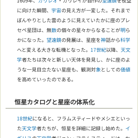
1609年、
ガリレオ
・ガリレイが自作の
望遠鏡
を夜空
に向けた瞬間、
宇宙
の見え方が一変した。それまで
ぼんやりとした雲のように見えていたかに座のプレ
セペ星団は、無
数
の個々の星々からなることが
明
ら
かになった。
望遠鏡
の発展は、星座を
神
話から
科学
へと変える大きな転機となった。
17世紀
以降、
天文
学
者たちは次々と新しい天体を発見し、かに座のよ
うな一見目立たない星座も、観測対
象
としての
価値
を高めていったのである。
恒星カタログと星座の体系化
18世紀
になると、フラムスティードやメシエといっ
た
天文学
者たちが、恒星を詳細に記録し始めた。
イ