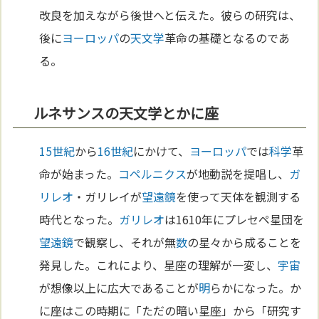
改良を加えながら後世へと伝えた。彼らの研究は、
後に
ヨーロッパ
の
天文学
革命の基礎となるのであ
る。
ルネサンスの天文学とかに座
15世紀
から
16世紀
にかけて、
ヨーロッパ
では
科学
革
命が始まった。
コペルニクス
が地動説を提唱し、
ガ
リレオ
・ガリレイが
望遠鏡
を使って天体を観測する
時代となった。
ガリレオ
は1610年にプレセペ星団を
望遠鏡
で観察し、それが無
数
の星々から成ることを
発見した。これにより、星座の理解が一変し、
宇宙
が想像以上に広大であることが
明
らかになった。か
に座はこの時期に「ただの暗い星座」から「研究す