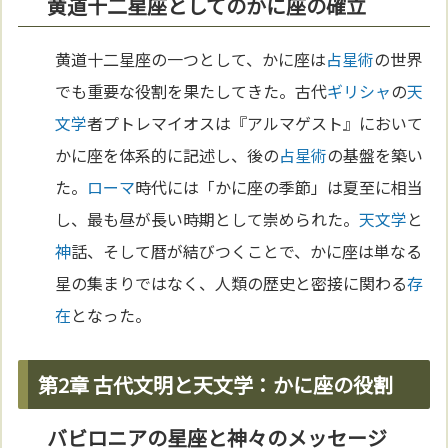
黄道十二星座としてのかに座の確立
黄道十二星座の一つとして、かに座は
占星術
の世界
でも重要な役割を果たしてきた。古代
ギリシャ
の
天
文学
者プトレマイオスは『アルマゲスト』において
かに座を体系的に記述し、後の
占星術
の基盤を築い
た。
ローマ
時代には「かに座の季節」は夏至に相当
し、最も昼が長い時期として崇められた。
天文学
と
神
話、そして暦が結びつくことで、かに座は単なる
星の集まりではなく、人類の歴史と密接に関わる
存
在
となった。
第2章 古代文明と天文学：かに座の役割
バビロニアの星座と神々のメッセージ