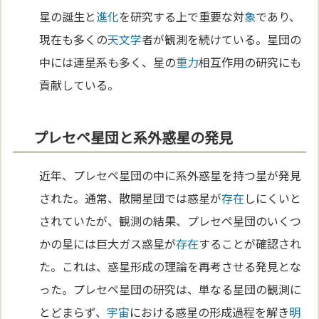
星の誕生と
進化
を研究する上で重要な対
象
であり、
現在も多くの
天文学
者が観測を続けている。星団の
中には連星系も多く、星の
重力
相互作用の研究にも
貢献している。
プレセペ星団と系外惑星の発見
近年、プレセペ星団の中に系外惑星を持つ星が発見
された。通常、散開星団では惑星が
存在
しにくいと
されていたが、観測の結果、プレセペ星団のいくつ
かの星には巨大ガス惑星が
存在
することが確認され
た。これは、惑星形成の理論を再考させる発見とな
った。プレセペ星団の研究は、単なる星団の観測に
とどまらず、
宇宙
における惑星の形成過程を解き
明