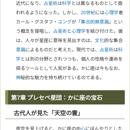
近代になり、
占星術
は
科学
とは異なるものとして扱
われるようになった。しかし、
20世紀
には
心理学
者
カール・グスタフ・
ユング
が「
集合的無意識
」とい
う概念を提唱し、
占星術
と
心理学
を結び付けた。彼
は、人々が星座に意味を見出すのは、
文化
的な集合
意識
によるものだと考えた。現代では、
占星術
は
科
学
とは別の分野とされつつも、個人の性格や運命を
探るツールとして人気がある。かに座は今もなお、
神
秘的な魅力を持ち続けているのである。
第7章 プレセペ星団：かに座の宝石
古代人が見た「天空の雲」
夜空を見上げると、かに座の中
心
にぼんやりとした