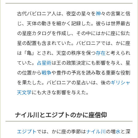
古代バビロニア人は、夜空の星々を
神
々の言葉と信
じ、天体の動きを細かく記録した。彼らは世界最古
の星座カタログを作成し、その中にはかに座に似た
星の配置も含まれていた。バビロニアでは、かに座
は「亀」とされ、天空の秩序を保つ
存在
と考えられ
ていた。
占星術
は王の政策決定にも影響を与え、星
の位置から
戦争
や豊作の予兆を読み取る重要な役割
を果たした。バビロニアの星占いは、後の
ギリシャ
天文学
にも大きな影響を与えた。
ナイル川とエジプトのかに座信仰
エジプト
では、かに座の季節は
ナイル川
の増
水
と深