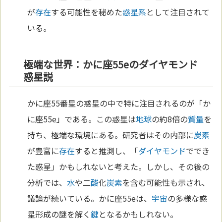
が
存在
する可能性を秘めた
惑星系
として注目されて
いる。
極端な世界：かに座55eのダイヤモンド
惑星説
かに座55番星の惑星の中で特に注目されるのが「か
に座55e」である。この惑星は
地球
の約8倍の
質量
を
持ち、極端な環境にある。研究者はその内部に
炭素
が豊富に
存在
すると推測し、「
ダイヤモンド
ででき
た惑星」かもしれないと考えた。しかし、その後の
分析では、
水
や二
酸
化
炭素
を含む可能性も示され、
議論が続いている。かに座55eは、
宇宙
の多様な惑
星形成の謎を解く
鍵
となるかもしれない。