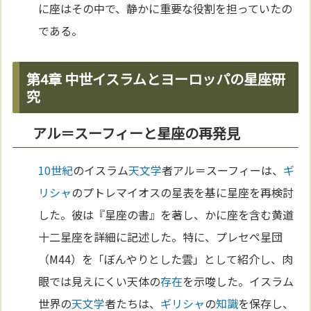
に座はその中で、静かに重要な役割を担っていたの
である。
第4章 中世イスラムとヨーロッパの星座研
究
アル＝スーフィーと星座の再発見
10世紀
のイスラム
天文学
者アル＝スーフィーは、
ギ
リシャ
のプトレマイオスの星表を基に星座を再検討
した。彼は『星座の書』を著し、かに座を含む黄道
十二星座を詳細に記述した。特に、プレセペ星団
（M44）を「ぼんやりとした雲」として紹介し、肉
眼では見えにくい天体の
存在
を示唆した。イスラム
世界の
天文学
者たちは、
ギリシャ
の
知識
を保存し、