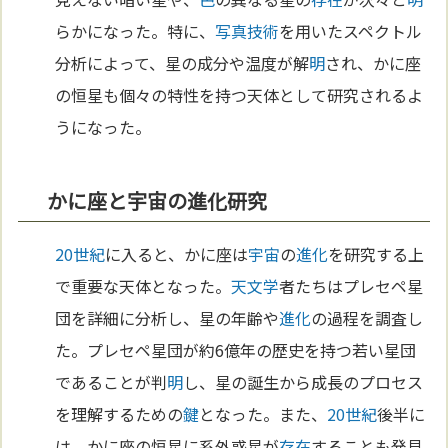
らかになった。特に、
写真
技術
を用いたスペクトル
分析によって、星の成分や温度が解
明
され、かに座
の恒星も個々の特性を持つ天体として研究されるよ
うになった。
かに座と宇宙の進化研究
20世紀
に入ると、かに座は
宇宙
の
進化
を研究する上
で重要な天体となった。
天文学
者たちはプレセペ星
団を詳細に分析し、星の年齢や
進化
の過程を調査し
た。プレセペ星団が約6億年の歴史を持つ若い星団
であることが判
明
し、星の誕生から成長のプロセス
を理解するための
鍵
となった。また、
20世紀
後半に
は、かに座の恒星に系外惑星が
存在
することも発見