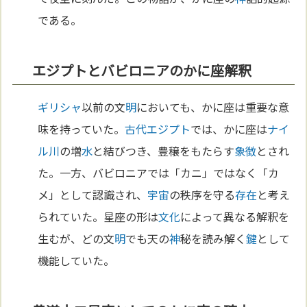
である。
エジプトとバビロニアのかに座解釈
ギリシャ
以前の文
明
においても、かに座は重要な意
味を持っていた。
古代エジプト
では、かに座は
ナイ
ル川
の増
水
と結びつき、豊穣をもたらす
象徴
とされ
た。一方、バビロニアでは「カニ」ではなく「カ
メ」として認識され、
宇宙
の秩序を守る
存在
と考え
られていた。星座の形は
文化
によって異なる解釈を
生むが、どの文
明
でも天の
神
秘を読み解く
鍵
として
機能していた。