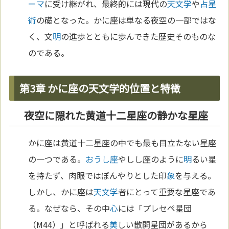
ーマ
に受け継がれ、最終的には現代の
天文学
や
占星
術
の礎となった。かに座は単なる夜空の一部ではな
く、文
明
の進歩とともに歩んできた歴史そのものな
のである。
第3章 かに座の天文学的位置と特徴
夜空に隠れた黄道十二星座の静かな星座
かに座は黄道十二星座の中でも最も目立たない星座
の一つである。
おうし座
やしし座のように
明
るい星
を持たず、肉眼ではぼんやりとした印
象
を与える。
しかし、かに座は
天文学
者にとって重要な星座であ
る。なぜなら、その中
心
には「プレセペ星団
（M44）」と呼ばれる
美
しい散開星団があるから