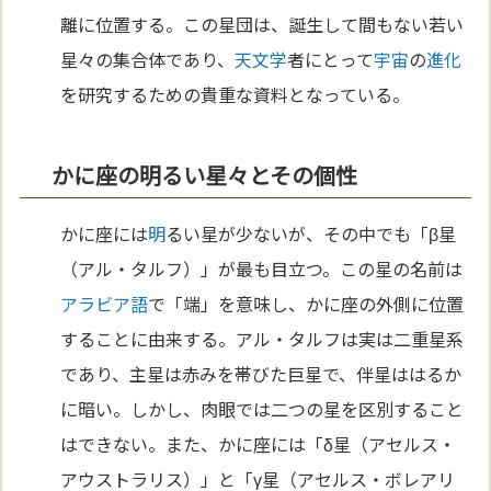
離に位置する。この星団は、誕生して間もない若い
星々の集合体であり、
天文学
者にとって
宇宙
の
進化
を研究するための貴重な資料となっている。
かに座の明るい星々とその個性
かに座には
明
るい星が少ないが、その中でも「β星
（アル・タルフ）」が最も目立つ。この星の名前は
アラビア語
で「端」を意味し、かに座の外側に位置
することに由来する。アル・タルフは実は二重星系
であり、主星は赤みを帯びた巨星で、伴星ははるか
に暗い。しかし、肉眼では二つの星を区別すること
はできない。また、かに座には「δ星（アセルス・
アウストラリス）」と「γ星（アセルス・ボレアリ