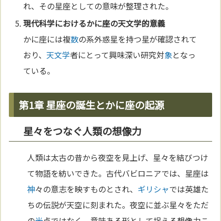
れ、その星座としての意味が整理された。
現代
科学
におけるかに座の
天文学
的意義
かに座には複
数
の系外惑星を持つ星が確認されて
おり、
天文学
者にとって興味深い研究対
象
となっ
ている。
第1章 星座の誕生とかに座の起源
星々をつなぐ人類の想像力
人類は太古の昔から夜空を見上げ、星々を結びつけ
て物語を紡いできた。古代バビロニアでは、星座は
神
々の意志を映すものとされ、
ギリシャ
では英雄た
ちの伝説が天空に刻まれた。夜空に並ぶ星々をただ
の
光
点ではなく、意味ある形として捉える想像力こ