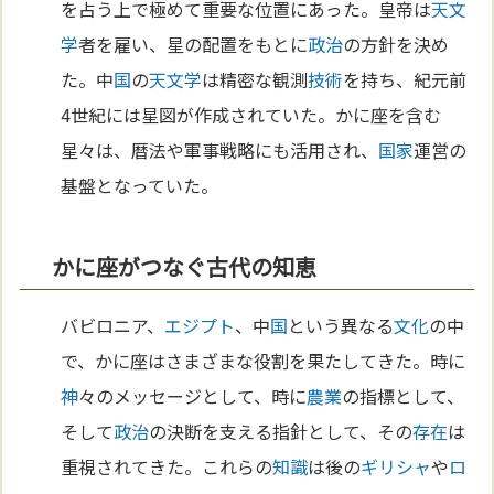
を占う上で極めて重要な位置にあった。皇帝は
天文
学
者を雇い、星の配置をもとに
政治
の方針を決め
た。中
国
の
天文学
は精密な観測
技術
を持ち、紀元前
4世紀には星図が作成されていた。かに座を含む
星々は、暦法や軍事戦略にも活用され、
国家
運営の
基盤となっていた。
かに座がつなぐ古代の知恵
バビロニア、
エジプト
、中
国
という異なる
文化
の中
で、かに座はさまざまな役割を果たしてきた。時に
神
々のメッセージとして、時に
農業
の指標として、
そして
政治
の決断を支える指針として、その
存在
は
重視されてきた。これらの
知識
は後の
ギリシャ
や
ロ