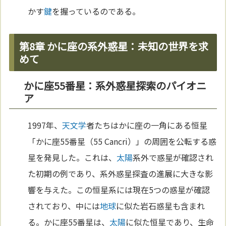
かす
鍵
を握っているのである。
第8章 かに座の系外惑星：未知の世界を求
めて
かに座55番星：系外惑星探索のパイオニ
ア
1997年、
天文学
者たちはかに座の一角にある恒星
「かに座55番星（55 Cancri）」の周囲を公転する惑
星を発見した。これは、
太陽
系外で惑星が確認され
た初期の例であり、系外惑星探査の進展に大きな影
響を与えた。この恒星系には現在5つの惑星が確認
されており、中には
地球
に似た岩石惑星も含まれ
る。かに座55番星は、
太陽
に似た恒星であり、生命