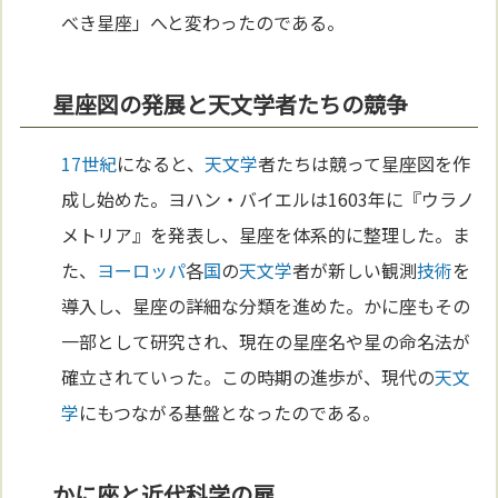
べき星座」へと変わったのである。
星座図の発展と天文学者たちの競争
17世紀
になると、
天文学
者たちは競って星座図を作
成し始めた。ヨハン・バイエルは1603年に『ウラノ
メトリア』を発表し、星座を体系的に整理した。ま
た、
ヨーロッパ
各
国
の
天文学
者が新しい観測
技術
を
導入し、星座の詳細な分類を進めた。かに座もその
一部として研究され、現在の星座名や星の命名法が
確立されていった。この時期の進歩が、現代の
天文
学
にもつながる基盤となったのである。
かに座と近代科学の扉