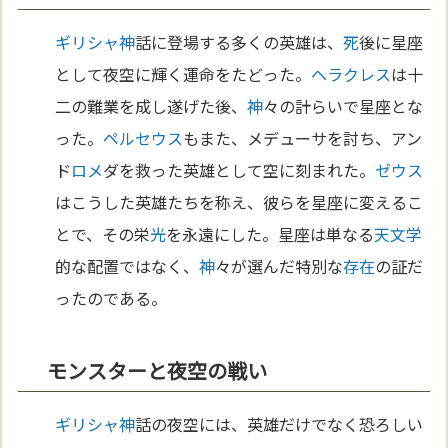
ギリシャ
神
話に登場する多くの英雄は、
死
後に星座
として夜空に輝く運命をたどった。
ヘラクレス
は十
二の難業を成し遂げた後、
神
々の計らいで星座とな
った。
ペルセウス
もまた、メデューサを討ち、アン
ド
ロメ
ダを救った英雄として空に刻まれた。
ゼウス
はこうした英雄たちを称え、彼らを星座に変えるこ
とで、その栄
光
を永遠にした。星座は単なる
天文学
的な配置ではなく、
神
々が選んだ特別な
存在
の証だ
ったのである。
モンスターと夜空の戦い
ギリシャ
神
話の夜空には、英雄だけでなく恐ろしい