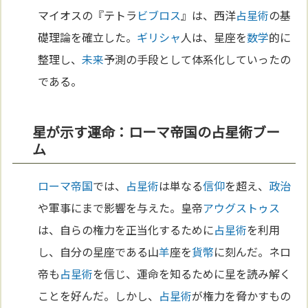
マイオスの『テトラ
ビブロス
』は、西洋
占星術
の基
礎理論を確立した。
ギリシャ
人は、星座を
数学
的に
整理し、
未来
予測の手段として体系化していったの
である。
星が示す運命：ローマ帝国の占星術ブー
ム
ローマ
帝国
では、
占星術
は単なる
信仰
を超え、
政治
や軍事にまで影響を与えた。皇帝
アウグストゥス
は、自らの権力を正当化するために
占星術
を利用
し、自分の星座である山
羊
座を
貨幣
に刻んだ。ネロ
帝も
占星術
を信じ、運命を知るために星を読み解く
ことを好んだ。しかし、
占星術
が権力を脅かすもの