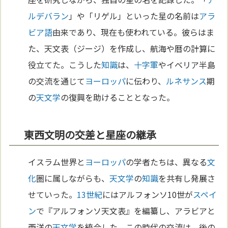
ルデバラン
」や「リゲル」といった星の名前は
アラ
ビア語
由来であり、現在も使われている。彼らはま
た、天文表（ジージ）を作成し、航海や暦の計算に
役立てた。こうした
知識
は、
十字軍
やイベリア半島
の交流を通じて
ヨーロッパ
に伝わり、
ルネサンス
期
の
天文学
の復興を助けることとなった。
東西文明の交差と星座の継承
イスラム世界と
ヨーロッパ
の学者たちは、異なる
文
化
圏に属しながらも、
天文学
の
知識
を共有し発展さ
せていった。
13世紀
にはアルフォンソ10世が
スペイ
ン
で『アルフォンソ天文表』を編纂し、アラビアと
西洋の
天文学
を統合した。この時代の交流は、後の