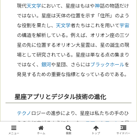
現代
天文学
において、星座はもはや
神
話の物語だけ
ではない。星座は天体の位置を示す「住所」のよう
な役割を果たし、
天文学
者たちはこれを用いて
宇宙
の構造を解析している。例えば、オリオン座の三ツ
星の先に位置するオリオン大星雲は、星の誕生の現
場として研究されている。星座は単なる点の集まり
ではなく、
銀河
や星団、さらには
ブラックホール
を
発見するための重要な指標となっているのである。
星座アプリとデジタル技術の進化
テクノ
ロジーの進歩により、星座は私たちの手のひ
らの中に広がるようになった。
スマートフォン
の星
座アプリを使えば、どこにいてもリアル
タイ
ムで星
メニュー
ホーム
検索
トップ
サイドバー