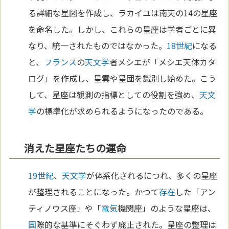
る詳細な星図を作成し、ラカイユは南天の14の星座
を命名した。しかし、これらの星座は学者ごとに異
なり、統一されたものではなかった。
18世紀
になる
と、
フランス
の
天文学
者メシエが「メシエ天体カタ
ログ」を作成し、星雲や星団を識別し始めた。こう
して、星座は観測の指標としての役割を強め、
天文
学
の標準化が求められるようになったのである。
消えた星座たちの運命
19世紀
、
天文学
が体系化されるにつれ、多くの星座
が整理されることになった。かつて
存在
した「アン
ティノウス座」や「
電気
機関座」のような星座は、
国
際的な基準にそぐわず廃止された。星座の整理は