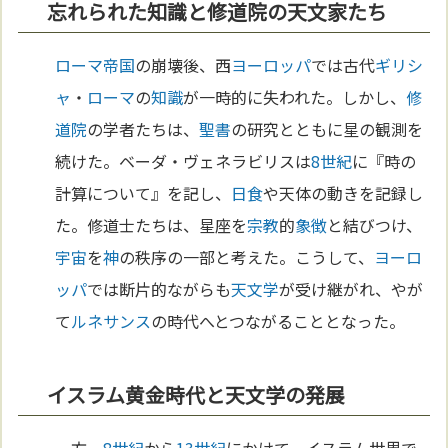
忘れられた知識と修道院の天文家たち
ローマ
帝国
の崩壊後、西
ヨーロッパ
では古代
ギリシ
ャ
・
ローマ
の
知識
が一時的に失われた。しかし、
修
道院
の学者たちは、
聖書
の研究とともに星の観測を
続けた。ベーダ・ヴェネラビリスは
8世紀
に『時の
計算について』を記し、
日食
や天体の動きを記録し
た。修道士たちは、星座を
宗教
的
象徴
と結びつけ、
宇宙
を
神
の秩序の一部と考えた。こうして、
ヨーロ
ッパ
では断片的ながらも
天文学
が受け継がれ、やが
て
ルネサンス
の時代へとつながることとなった。
イスラム黄金時代と天文学の発展