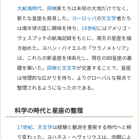
大航海時代
、
探検
家たちは未知の大地だけでなく、
新たな星座も発見した。
ヨーロッパ
の
天文学
者たち
は南半球の空に興味を持ち、
16世紀
にはアメリゴ・
ヴェスプッチの航海記録をもとに、南天の星座を描
き始めた。ヨハン・バイエルの『ウラノメトリア』
は、これらの新星座を体系化し、現在の88星座の基
礎を築いた。
探検
と
天文学
が交差することで、星座
は地理的な広がりを持ち、よりグローバルな視点で
整理されるようになったのである。
科学の時代と星座の整理
17世紀
、
天文学
は経験と観測を重視する時代へと移
り変わった。ヨハネス・ヘヴェリウスは、肉眼によ