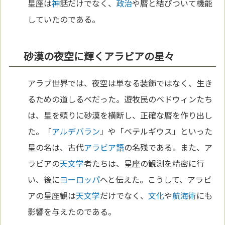
星座は
神
話だけでなく、
政治
や暦と結びついて機能
していたのである。
砂漠の夜空に輝くアラビアの星々
アラブ世界では、夜空は単なる装飾ではなく、生き
るための道しるべだった。遊牧民のベドウィンたち
は、星を頼りに砂漠を横断し、正確な暦を作り出し
た。「
アルデバラン
」や「ベテルギウス」といった
星の名は、古代
アラビア語
の名残である。また、ア
ラビアの
天文学
者たちは、星座の観測を精密に行
い、後に
ヨーロッパ
へと伝えた。こうして、アラビ
アの星座観は
天文学
だけでなく、
文化
や
航海術
にも
影響を与えたのである。