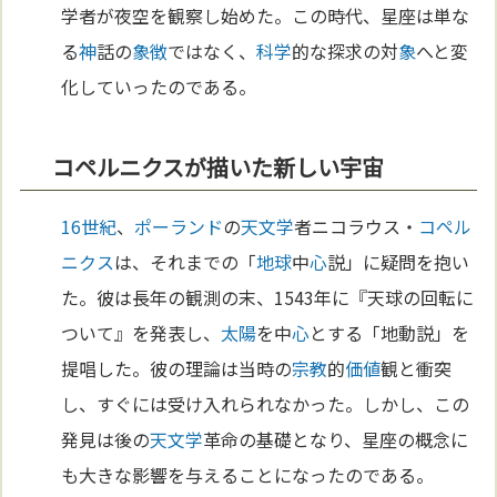
学者が夜空を観察し始めた。この時代、星座は単な
る
神
話の
象徴
ではなく、
科学
的な探求の対
象
へと変
化していったのである。
コペルニクスが描いた新しい宇宙
16世紀
、
ポーランド
の
天文学
者ニコラウス・
コペル
ニクス
は、それまでの「
地球
中
心
説」に疑問を抱い
た。彼は長年の観測の末、1543年に『天球の回転に
ついて』を発表し、
太陽
を中
心
とする「地動説」を
提唱した。彼の理論は当時の
宗教
的
価値
観と衝突
し、すぐには受け入れられなかった。しかし、この
発見は後の
天文学
革命の基礎となり、星座の概念に
も大きな影響を与えることになったのである。