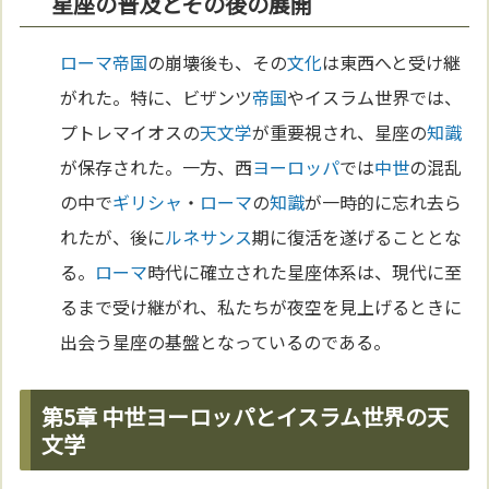
星座の普及とその後の展開
ローマ
帝国
の崩壊後も、その
文化
は東西へと受け継
がれた。特に、ビザンツ
帝国
やイスラム世界では、
プトレマイオスの
天文学
が重要視され、星座の
知識
が保存された。一方、西
ヨーロッパ
では
中世
の混乱
の中で
ギリシャ
・
ローマ
の
知識
が一時的に忘れ去ら
れたが、後に
ルネサンス
期に復活を遂げることとな
る。
ローマ
時代に確立された星座体系は、現代に至
るまで受け継がれ、私たちが夜空を見上げるときに
出会う星座の基盤となっているのである。
第5章 中世ヨーロッパとイスラム世界の天
文学