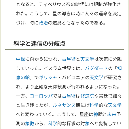
となると、ティベリウス帝の時代には規制が強化さ
れた。こうして、星の導きは時に人々の運命を決定
づけ、時に
政治
の道具ともなったのである。
科学と迷信の分岐点
中世
に向かうにつれ、
占星術
と
天文学
は次第に分離
していった。イスラム世界では、
バグダード
の「
知
恵の館
」で
ギリシャ
・バビロニアの
天文学
が研究さ
れ、より正確な天体観測が行われるようになった。
一方、
ヨーロッパ
では
占星術
は
修道院
や宮廷で細々
と生き残ったが、
ルネサンス
期には
科学
的な
天文学
へと変わっていく。こうして、星座は
神
話と
未来
予
測の
象徴
から、
科学
的な探求の対
象
へと変貌してい