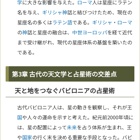
学
に大きな影響を与えた。
ローマ
人は星座にラテン
名を与え、
ギリシャ
神
話と結びつけたため、現在の
星座名の多くは
ラテン語
である。
ギリシャ
・
ローマ
の
神
話と星座の融合は、
中世
ヨーロッパ
を経て近代
まで受け継がれ、現代の星座体系の基盤を築いたの
である。
第3章 古代の天文学と占星術の交差点
天と地をつなぐバビロニアの占星術
古代バビロニア人は、星の動きを観察し、それが王
国
や人々の運命を示すと考えた。紀元前2000年頃に
は、星の配置によって
未来
を占う体系が生まれ、王
や
国家
の行く末を決める重要な手段となった。バビ