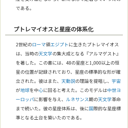
である。
プトレマイオスと星座の体系化
2世紀の
ローマ
領
エジプト
に生きたプトレマイオス
は、当時の
天文学
の集大成となる『アルマゲスト』
を著した。この書には、48の星座と1,000以上の恒
星の位置が記録されており、星座の標準的な形が確
立された。彼はまた、
天動説
の理論を提唱し、
宇宙
が
地球
を中
心
に回ると考えた。このモデルは
中世
ヨ
ーロッパ
に影響を与え、
ルネサンス
期の
天文学
革命
まで続いた。彼の星座体系は、後に
国
際的な星座標
準となる土台を築いたのである。