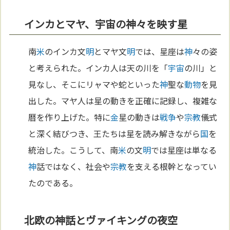
インカとマヤ、宇宙の神々を映す星
南
米
のインカ文
明
とマヤ文
明
では、星座は
神
々の姿
と考えられた。インカ人は天の川を「
宇宙
の川」と
見なし、そこにリャマや蛇といった
神
聖な
動物
を見
出した。マヤ人は星の動きを正確に記録し、複雑な
暦を作り上げた。特に
金
星の動きは
戦争
や
宗教
儀式
と深く結びつき、王たちは星を読み解きながら
国
を
統治した。こうして、南
米
の文
明
では星座は単なる
神
話ではなく、社会や
宗教
を支える根幹となってい
たのである。
北欧の神話とヴァイキングの夜空