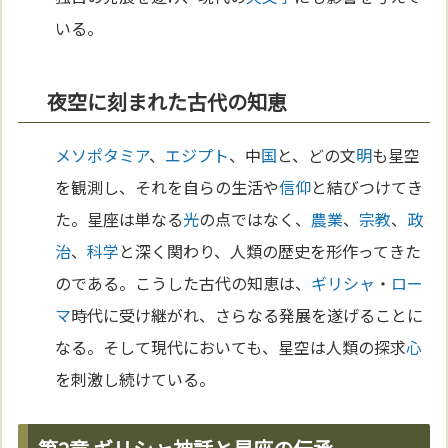
いる。
夜空に刻まれた古代の知恵
メソポタミア
、
エジプト
、中
国
と、どの文
明
も星空
を観測し、それを自らの生活や
信仰
と結びつけてき
た。星座は単なる
光
の点ではなく、
農業
、
宗教
、
政
治
、
科学
と深く関わり、人類の歴史を形作ってきた
のである。こうした古代の知恵は、
ギリシャ
・
ロー
マ
時代に受け継がれ、さらなる発展を遂げることに
なる。そして現代においても、星空は人類の探求
心
を刺激し続けている。