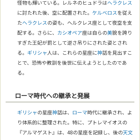
怪物も輝いている。レルネのヒュドラは
ヘラクレス
に討たれた後、空に配置された。
ケルベロス
を従え
た
ヘラクレス
の姿も、ヘルクレス座として夜空を支
配する。さらに、
カシオペア
座は自らの
美
貌を誇り
すぎた王妃が罰として逆さ吊りにされた姿とされ
る。
ギリシャ
人は、これらの星座に
神
話を見出すこ
とで、恐怖や教訓を後世に伝えようとしたのであ
る。
ローマ時代への継承と発展
ギリシャ
の星座
神
話は、
ローマ
時代に継承され、よ
り体系的に整理された。特に、プトレマイオスの
『アルマゲスト』は、48の星座を記録し、後の
天文