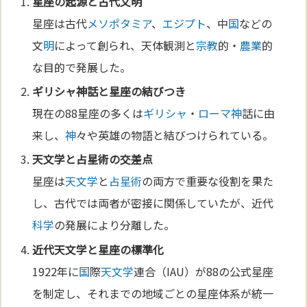
星座の起源と古代文
明
星座は古代
メソポタミア
、
エジプト
、中
国
などの
文
明
によって創られ、天体観測と
宗教
的・
農業
的
な目的で発展した。
ギリシャ
神
話と星座の結びつき
現在の88星座の多くは
ギリシャ
・
ローマ
神
話に由
来し、
神
々や英雄の物語と結びつけられている。
天文学
と
占星術
の交差点
星座は
天文学
と
占星術
の両方で重要な役割を果た
し、古代では両者が密接に関係していたが、近代
科学
の発展により分離した。
近代
天文学
と星座の標準化
1922年に
国
際
天文学
連合（IAU）が88の公式星座
を制定し、それまでの地域ごとの星座体系が統一