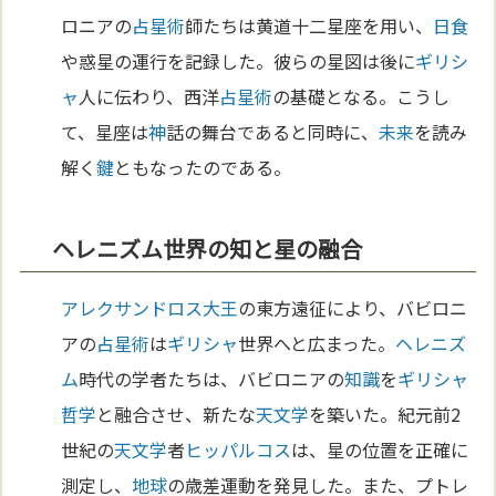
ロニアの
占星術
師たちは黄道十二星座を用い、
日食
や惑星の運行を記録した。彼らの星図は後に
ギリシ
ャ
人に伝わり、西洋
占星術
の基礎となる。こうし
て、星座は
神
話の舞台であると同時に、
未来
を読み
解く
鍵
ともなったのである。
ヘレニズム世界の知と星の融合
アレクサンドロス大王
の東方遠征により、バビロニ
アの
占星術
は
ギリシャ
世界へと広まった。
ヘレニズ
ム
時代の学者たちは、バビロニアの
知識
を
ギリシャ
哲学
と融合させ、新たな
天文学
を築いた。紀元前2
世紀の
天文学
者
ヒッパルコス
は、星の位置を正確に
測定し、
地球
の歳差運動を発見した。また、プトレ