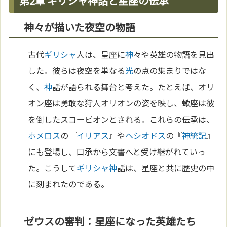
第2章 ギリシャ神話と星座の伝承
神々が描いた夜空の物語
古代
ギリシャ
人は、星座に
神
々や英雄の物語を見出
した。彼らは夜空を単なる
光
の点の集まりではな
く、
神
話が語られる舞台と考えた。たとえば、オリ
オン座は勇敢な狩人オリオンの姿を映し、蠍座は彼
を倒したスコーピオンとされる。これらの伝承は、
ホメロス
の『
イリアス
』や
ヘシオドス
の『
神統記
』
にも登場し、口承から文書へと受け継がれていっ
た。こうして
ギリシャ
神
話は、星座と共に歴史の中
に刻まれたのである。
ゼウスの審判：星座になった英雄たち