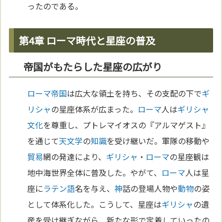
ったのである。
第4章 ローマ時代と星座の普及
帝国がもたらした星座の広がり
ローマ
帝国
は広大な領土を持ち、その支配の下で
ギ
リシャ
の星座体系が広まった。
ローマ
人は
ギリシャ
文化
を尊重し、プトレマイオスの『アルマゲスト』
を通じて
天文学
の
知識
を受け継いだ。軍隊の移動や
貿易
網の発達により、
ギリシャ
・
ローマ
の星座観は
地中海世界全体に普及した。やがて、
ローマ
人は星
座に
ラテン語
名を与え、
神
話の登場人物や
動物
の姿
として体系化した。こうして、星座は
ギリシャ
の遺
産を受け継ぎながら、新たな形で定着していったの