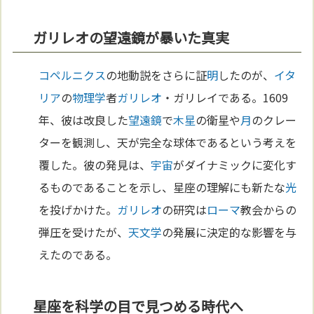
ガリレオの望遠鏡が暴いた真実
コペルニクス
の地動説をさらに証
明
したのが、
イタ
リア
の
物理学
者
ガリレオ
・ガリレイである。1609
年、彼は改良した
望遠鏡
で
木星
の衛星や
月
のクレー
ターを観測し、天が完全な球体であるという考えを
覆した。彼の発見は、
宇宙
がダイナミックに変化す
るものであることを示し、星座の理解にも新たな
光
を投げかけた。
ガリレオ
の研究は
ローマ
教会からの
弾圧を受けたが、
天文学
の発展に決定的な影響を与
えたのである。
星座を科学の目で見つめる時代へ