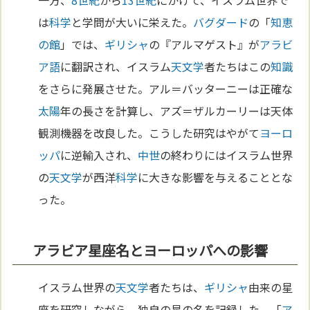
一方、
8世紀
から
13世紀
にかけて、イスラム世界で
は
科学
と学問が大いに栄えた。
バグダード
の「
知恵
の館
」では、
ギリシャ
の『アルマゲスト』が
アラビ
ア語
に翻訳され、イスラム
天文学
者たちはこの
知識
をさらに発展させた。アル＝バッターニーは正確な
太陽
年の長さを計算し、アズ＝ザルカーリーは天体
観測機器を改良した。こうした研究はやがて
ヨーロ
ッパ
に逆輸入され、
中世
の終わりにはイスラム世界
の
天文学
が西洋
科学
に大きな影響を与えることとな
った。
アラビア星座名とヨーロッパへの影響
イスラム世界の
天文学
者たちは、
ギリシャ
由来の星
座を研究しながら、独自の星の名を記録した。「
ア