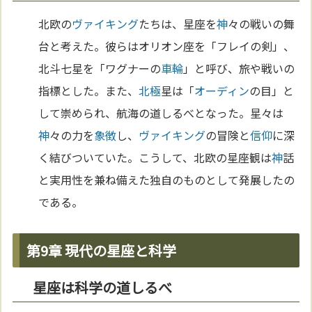
北欧の
ヴァイキング
たちは、星座を
神
々の戦いの舞
台と考えた。彼らはオリオン座を「フレイの剣」、
北斗七星を「ワグナーの
車輪
」と呼び、旅や戦いの
指標とした。また、
北極
星は「
オーディン
の目」と
して崇められ、航海の道しるべとなった。星々は
神
々の力を
象徴
し、
ヴァイキング
の冒険と
信仰
に深
く結びついていた。こうして、北欧の星座観は
神
話
と実用性を兼ね備えた独自のものとして発展したの
である。
第9章 現代の星座と科学
星座は科学の道しるべ