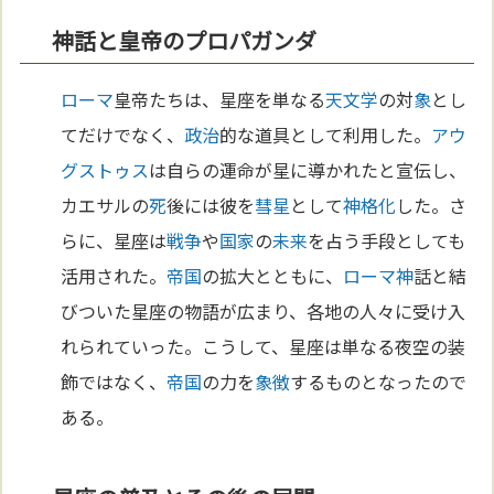
神話と皇帝のプロパガンダ
ローマ
皇帝たちは、星座を単なる
天文学
の対
象
とし
てだけでなく、
政治
的な道具として利用した。
アウ
グストゥス
は自らの運命が星に導かれたと宣伝し、
カエサルの
死
後には彼を
彗星
として
神格化
した。さ
らに、星座は
戦争
や
国家
の
未来
を占う手段としても
活用された。
帝国
の拡大とともに、
ローマ
神
話と結
びついた星座の物語が広まり、各地の人々に受け入
れられていった。こうして、星座は単なる夜空の装
飾ではなく、
帝国
の力を
象徴
するものとなったので
ある。