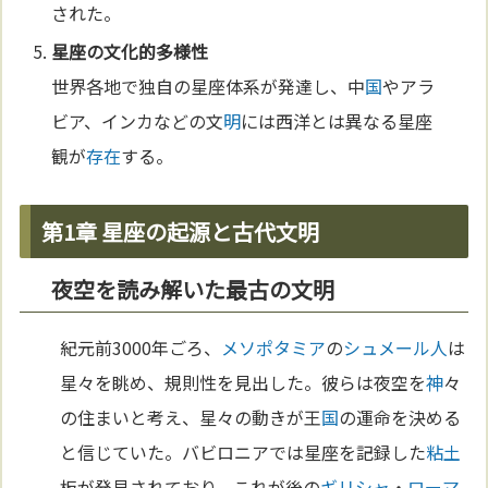
された。
星座の
文化
的多様性
世界各地で独自の星座体系が発達し、中
国
やアラ
ビア、インカなどの文
明
には西洋とは異なる星座
観が
存在
する。
第1章 星座の起源と古代文明
夜空を読み解いた最古の文明
紀元前3000年ごろ、
メソポタミア
の
シュメール人
は
星々を眺め、規則性を見出した。彼らは夜空を
神
々
の住まいと考え、星々の動きが王
国
の運命を決める
と信じていた。バビロニアでは星座を記録した
粘土
板が発見されており、これが後の
ギリシャ
・
ローマ