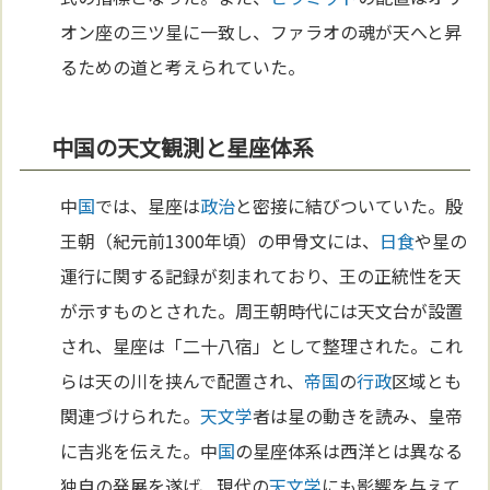
オン座の三ツ星に一致し、ファラオの魂が天へと昇
るための道と考えられていた。
中国の天文観測と星座体系
中
国
では、星座は
政治
と密接に結びついていた。殷
王朝（紀元前1300年頃）の甲骨文には、
日食
や星の
運行に関する記録が刻まれており、王の正統性を天
が示すものとされた。周王朝時代には天文台が設置
され、星座は「二十八宿」として整理された。これ
らは天の川を挟んで配置され、
帝国
の
行政
区域とも
関連づけられた。
天文学
者は星の動きを読み、皇帝
に吉兆を伝えた。中
国
の星座体系は西洋とは異なる
独自の発展を遂げ、現代の
天文学
にも影響を与えて