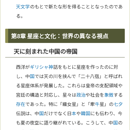
天文学
のもとで新たな形を得ることとなったのであ
る。
第8章 星座と文化：世界の異なる視点
天に刻まれた中国の帝国
西洋が
ギリシャ
神
話をもとに星座を作ったのに対
し、中
国
では天の川を挟んで「二十八宿」と呼ばれ
る星座体系が発展した。これらは皇帝の支配領域や
宮廷の構造と対応し、星々は
政治
や社会を
象徴
する
存在
であった。特に「織女星」と「牽
牛
星」の
七夕
伝説は、中
国
だけでなく日
本
や
韓国
にも伝わり、今
も夏の夜空に語り継がれている。こうして、中
国
の