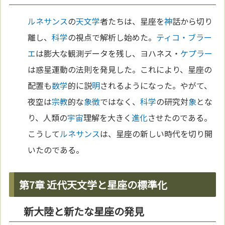
ルネサンス
の
天文学
者たちは、星座を
神
話から切り
離し、
科学
の視点で解析し始めた。
ティコ・ブラー
エ
は膨大な観測データを残し、ヨハネス・
ケプラー
は惑星運動の法則を発見した。これにより、星座の
配置も
数学
的に説
明
されるようになった。やがて、
夜空は
宗教
的な
象徴
ではなく、
科学
の研究対
象
とな
り、人類の
宇宙
理解を大きく
進化
させたのである。
こうして
ルネサンス
は、星座の新しい時代を切り開
いたのである。
第7章 近代天文学と星座の標準化
新大陸と新たな星座の発見