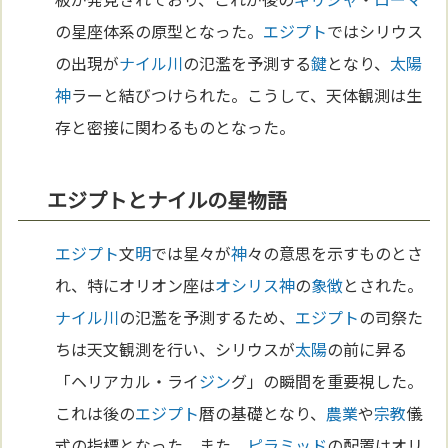
の星座体系の原型となった。
エジプト
ではシリウス
の出現が
ナイル川
の氾濫を予測する
鍵
となり、
太陽
神
ラーと結びつけられた。こうして、天体観測は生
存と密接に関わるものとなった。
エジプトとナイルの星物語
エジプト
文
明
では星々が
神
々の意思を示すものとさ
れ、特にオリオン座は
オシリス
神
の
象徴
とされた。
ナイル川
の氾濫を予測するため、
エジプト
の司祭た
ちは天文観測を行い、シリウスが
太陽
の前に昇る
「ヘリアカル・ライ
ジン
グ」の瞬間を重要視した。
これは後の
エジプト
暦の基礎となり、
農業
や
宗教
儀
式の指標となった。また、
ピラミッド
の配置はオリ