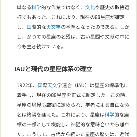
単なる
科学
的な作業ではなく、
文化
や歴史の取捨選
択でもあった。これにより、現在の88星座が確定
し、
国
際的な
天文学
の基準となったのである。しか
し、かつての星座の名残は、古い星図や文献の中に
今も生き続けている。
IAUと現代の星座体系の確立
1922年、
国
際
天文学
連合（IAU）は星座の標準化に
着手し、現在の88星座を正式に制定した。この時、
星座の境界も厳密に定められ、学者による自由な命
名は終焉を迎えた。これにより、星座は
科学
的な座
標の一部として機能し、
神
話的な意味合いから離れ
た。こうして、古代から続いた星座の歴史は、近代