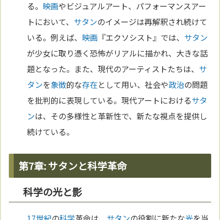
る。
映画
やビジュアルアート、パフォーマンスアー
トにおいて、
サタン
のイメージは再解釈され続けて
いる。例えば、
映画
『エクソシスト』では、
サタン
が少女に取り憑く恐怖がリアルに描かれ、大きな話
題となった。また、現代のアーティストたちは、
サ
タン
を
象徴
的な
存在
として用い、社会や
政治
の問題
を批判的に表現している。現代アートにおける
サタ
ン
は、その多様性と革新性で、新たな視点を提供し
続けている。
第7章: サタンと科学革命
科学の光と影
17世紀
の
科学
革命は、
サタン
の役割に新たな
光
を当