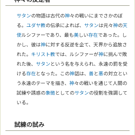
サタン
の物語は古代の
神
々の戦いにまでさかのぼ
る。
ユダヤ教
の伝承によれば、
サタン
は元々
神
の
天
使
ルシファーであり、最も
美
しい
存在
であった。し
かし、彼は
神
に対する反逆を企て、天界から追放さ
れた。
キリスト教
では、ルシファーが
神
に挑んで敗
れた後、
サタン
という名を与えられ、永遠の罰を受
ける
存在
となった。この
神
話は、
善
と
悪
の対立とい
う永遠のテーマを描き、
神
々の戦いを通じて人間の
試練や誘惑の
象徴
としての
サタン
の役割を強調して
いる。
試練の試み