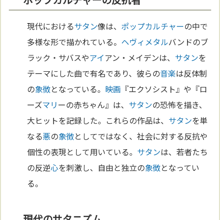
現代における
サタン
像は、
ポップカルチャー
の中で
多様な形で描かれている。
ヘヴィメタル
バンドのブ
ラック・サバスや
アイ
アン・メイデンは、
サタン
を
テーマにした曲で有名であり、彼らの
音楽
は反体制
の
象徴
となっている。
映画
『エクソシスト』や『ロ
ーズ
マリ
ーの赤ちゃん』は、
サタン
の恐怖を描き、
大ヒットを記録した。これらの作品は、
サタン
を単
なる
悪
の
象徴
としてではなく、社会に対する反抗や
個性の表現として用いている。
サタン
は、若者たち
の反逆
心
を刺激し、自由と独立の
象徴
となってい
る。
現代のサタニズム