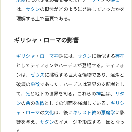
は、
サタン
の概念がどのように発展していったかを
理解する上で重要である。
ギリシャ・ローマの影響
ギリシャ
・
ローマ
神
話には、
サタン
に類似する
存在
としてティフォンやハーデスが登場する。ティフォ
ンは、
ゼウス
に挑戦する巨大な怪物であり、混沌と
破壊の
象徴
であった。ハーデスは冥界の支配者とし
て、
死
と地下の世界を司る。これらの
神
話は、
サタ
ン
の
悪
の
象徴
としての側面を強調している。
ギリシ
ャ
・
ローマ
の
文化
は、後に
キリスト教
の
悪魔学
に影
響を与え、
サタン
のイメージを形成する一因となっ
た。