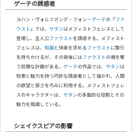
ゲーテの誘惑者
ヨハン・ヴォルフガング・フォン・
ゲーテ
の『
ファ
ウスト
』では、
サタン
はメフィストフェレスとして
登場し、主人公
ファウスト
を誘惑する。メフィスト
フェレスは、
知識
と快楽を求める
ファウスト
に取引
を持ちかけるが、その背後には
ファウスト
の魂を奪
う狡猾な計画がある。
ゲーテ
の作品では、
サタン
は
知恵と魅力を持つ巧妙な誘惑者として描かれ、人間
の欲望と弱さを巧みに利用する。メフィストフェレ
スのキャラクターは、
サタン
の多面的な役割とその
魅力を強調している。
シェイクスピアの影響