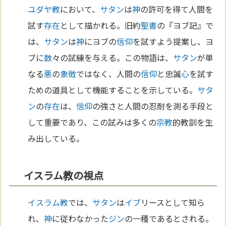
ユダヤ教
において、
サタン
は
神
の許可を得て人間を
試す
存在
として描かれる。旧約
聖書
の『ヨブ記』で
は、
サタン
は
神
にヨブの
信仰
を試すよう提案し、ヨ
ブに
数
々の試練を与える。この物語は、
サタン
が単
なる
悪
の
象徴
ではなく、人間の
信仰
と忠誠
心
を試す
ための道具として機能することを示している。
サタ
ン
の
存在
は、
信仰
の強さと人間の忍耐を測る手段と
して重要であり、この試みは多くの
宗教
的教訓を生
み出している。
イスラム教の視点
イスラム教
では、
サタン
は
イブ
リースとして知ら
れ、
神
に従わなかった
ジン
の一種であるとされる。