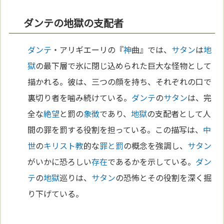
ダンテの地獄の支配者
ダンテ
・アリギエーリの『
神
曲』では、
サタン
は
地
獄
の最下層で氷に閉じ込められた巨大な怪物として
描かれる。彼は、三つの顔を持ち、それぞれの口で
裏切り者を噛み続けている。
ダンテ
の
サタン
は、完
全な
絶望
と罰の
象徴
であり、
地獄
の支配者として人
間の罪を罰する役割を担っている。この描写は、
中
世
の
キリスト教
的な
罪と罰
の概念を強調し、
サタン
がいかに恐ろしい
存在
であるかを示している。
ダン
テ
の
地獄
巡りは、
サタン
の恐怖とその役割を深く掘
り下げている。