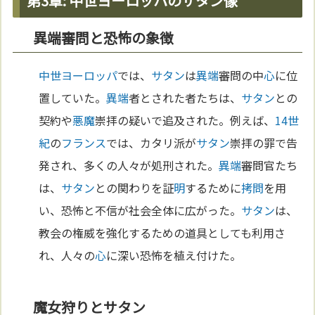
第3章: 中世ヨーロッパのサタン像
異端審問と恐怖の象徴
中世
ヨーロッパ
では、
サタン
は
異端
審問の中
心
に位
置していた。
異端
者とされた者たちは、
サタン
との
契約や
悪魔
崇拝の疑いで追及された。例えば、
14世
紀
の
フランス
では、カタリ派が
サタン
崇拝の罪で告
発され、多くの人々が処刑された。
異端
審問官たち
は、
サタン
との関わりを証
明
するために
拷問
を用
い、恐怖と不信が社会全体に広がった。
サタン
は、
教会の権威を強化するための道具としても利用さ
れ、人々の
心
に深い恐怖を植え付けた。
魔女狩りとサタン