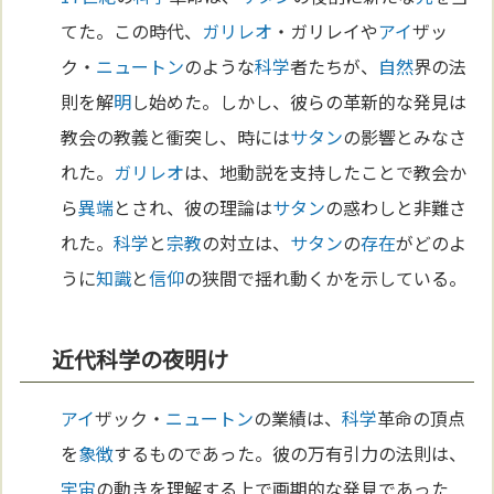
てた。この時代、
ガリレオ
・ガリレイや
アイ
ザッ
ク・
ニュートン
のような
科学
者たちが、
自然
界の法
則を解
明
し始めた。しかし、彼らの革新的な発見は
教会の教義と衝突し、時には
サタン
の影響とみなさ
れた。
ガリレオ
は、地動説を支持したことで教会か
ら
異端
とされ、彼の理論は
サタン
の惑わしと非難さ
れた。
科学
と
宗教
の対立は、
サタン
の
存在
がどのよ
うに
知識
と
信仰
の狭間で揺れ動くかを示している。
近代科学の夜明け
アイ
ザック・
ニュートン
の業績は、
科学
革命の頂点
を
象徴
するものであった。彼の万有引力の法則は、
宇宙
の動きを理解する上で画期的な発見であった