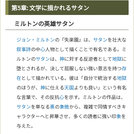
第5章: 文学に描かれるサタン
ミルトンの英雄サタン
ジョン・ミルトン
の『失楽園』は、
サタン
を壮大な
叙事詩
の中
心
人物として描くことで有名である。ミ
ルトンの
サタン
は、
神
に対する反逆者として
地獄
に
堕とされるが、決して屈服しない強い意志を持つ
存
在
として描かれている。彼は「自分で統治する
地獄
のほうが、
神
に仕える
天国
よりも良い」という有名
な言葉で、その反抗
心
を示す。ミルトンの作品は、
サタン
を単なる
悪
の
象徴
から、複雑で同情すべきキ
ャラクターへと昇華させ、多くの読者に強い印
象
を
与えた。