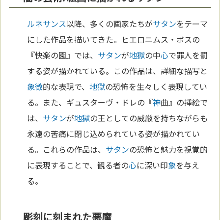
ルネサンス
以降、多くの画家たちが
サタン
をテーマ
にした作品を描いてきた。ヒエロニムス・ボスの
『快楽の園』では、
サタン
が
地獄
の中
心
で罪人を罰
する姿が描かれている。この作品は、詳細な描写と
象徴
的な表現で、
地獄
の恐怖を生々しく表現してい
る。また、ギュスターヴ・ドレの『
神
曲』の挿絵で
は、
サタン
が
地獄
の王としての威厳を持ちながらも
永遠の苦痛に閉じ込められている姿が描かれてい
る。これらの作品は、
サタン
の恐怖と魅力を視覚的
に表現することで、観る者の
心
に深い印
象
を与え
る。
彫刻に刻まれた悪魔