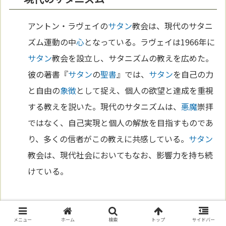
アントン・ラヴェイの
サタン
教会は、現代のサタニ
ズム運動の中
心
となっている。ラヴェイは1966年に
サタン
教会を設立し、サタニズムの教えを広めた。
彼の著書『
サタン
の
聖書
』では、
サタン
を自己の力
と自由の
象徴
として捉え、個人の欲望と達成を重視
する教えを説いた。現代のサタニズムは、
悪魔
崇拝
ではなく、自己実現と個人の解放を目指すものであ
り、多くの信者がこの教えに共感している。
サタン
教会は、現代社会においてもなお、影響力を持ち続
けている。
サタンとメディア
メニュー
ホーム
検索
トップ
サイドバー