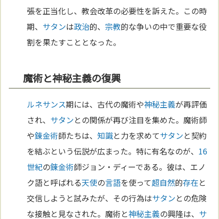
張を正当化し、教会改革の必要性を訴えた。この時
期、
サタン
は
政治
的、
宗教
的な争いの中で重要な役
割を果たすこととなった。
魔術と神秘主義の復興
ルネサンス
期には、古代の魔術や
神秘主義
が再評価
され、
サタン
との関係が再び注目を集めた。魔術師
や
錬金術
師たちは、
知識
と力を求めて
サタン
と契約
を結ぶという伝説が広まった。特に有名なのが、
16
世紀
の
錬金術
師ジョン・ディーである。彼は、エノ
ク語と呼ばれる
天使
の
言語
を使って
超自然
的
存在
と
交信しようと試みたが、その行為は
サタン
との危険
な接触と見なされた。魔術と
神秘主義
の興隆は、
サ