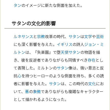
タン
のイメージに新たな側面を加えた。
サタンの文化的影響
ルネサンス
と
宗教
改革の時代、
サタン
は
文学
や
芸術
にも深く影響を与えた。
イギリス
の詩人
ジョン・ミ
ルトン
は、『失楽園』で堕
天使
サタン
の物語を描
き、彼を反逆者でありながらも同情すべき
存在
とし
て表現した。ミルトンの
サタン
像は、強い意志と反
抗
心
を持つヒーローのような側面を持ち、多くの読
者に影響を与えた。
サタン
は、この時代の
文化
にお
いて、
悪
の
象徴
でありながらも複雑なキャラクター
として描かれるようになった。