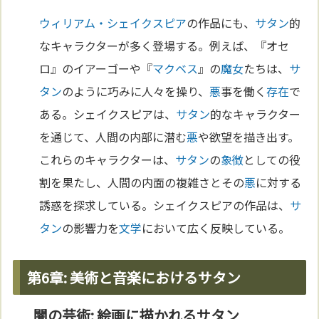
ウィリアム・シェイクスピア
の作品にも、
サタン
的
なキャラクターが多く登場する。例えば、『オセ
ロ』のイアーゴーや『
マクベス
』の
魔女
たちは、
サ
タン
のように巧みに人々を操り、
悪
事を働く
存在
で
ある。シェイクスピアは、
サタン
的なキャラクター
を通じて、人間の内部に潜む
悪
や欲望を描き出す。
これらのキャラクターは、
サタン
の
象徴
としての役
割を果たし、人間の内面の複雑さとその
悪
に対する
誘惑を探求している。シェイクスピアの作品は、
サ
タン
の影響力を
文学
において広く反映している。
第6章: 美術と音楽におけるサタン
闇の芸術: 絵画に描かれるサタン