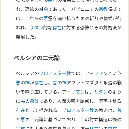
れ、恐怖の対
象
であった。バビロニアの
宗教
儀式で
は、これらの
悪
霊を追い払うための祈りや儀式が行
われ、
サタン
的な
存在
に対する恐怖とその対処法が
発展した。
ペルシアの二元論
ペルシアの
ゾロアスター教
では、アー
リマ
ンという
悪
の
神
が
存在
し、
善
の
神
アフラ・マズダと永遠の戦
いを繰り広げている。アー
リマ
ンは、
サタン
のよう
に
悪
の
象徴
であり、人間の魂を誘惑し、堕落させる
存在
として描かれる。
ゾロアスター教
の教えは、
善
と
悪
の二元論に基づいており、この対立構造は後の
宗教
にも大きな影響を与えた。アー
リマ
ンの
存在