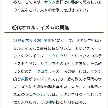
めた。この時期、
サタン
崇拝は
神
秘的で恐ろしいも
のと見なされ、人々の想像力を掻き立てた。
近代オカルティズムの興隆
19世紀
末から
20世紀
初頭にかけて、
サタン
崇拝はオ
カルティズムと密接に結びついた。エリファス・レ
ヴィやアレイスター・
クロウリー
といったオカルテ
ィストたちは、
サタン
を力の源として崇め、その教
えを広めた。
クロウリー
の「法の書」には、
サタン
的な
象徴
が多く含まれており、彼の教えは現代のサ
タニズムに大きな影響を与えた。また、オカルティ
ズムの儀式や
シンボル
は、
サタン
崇拝の一部として
取り入れられ、その
神
秘性と魅力を高めた。