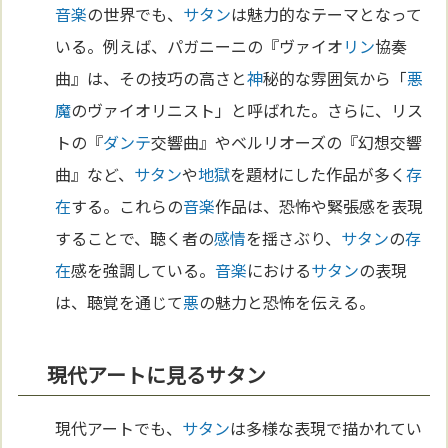
音楽
の世界でも、
サタン
は魅力的なテーマとなって
いる。例えば、パガニーニの『ヴァイオ
リン
協奏
曲』は、その技巧の高さと
神
秘的な雰囲気から「
悪
魔
のヴァイオリニスト」と呼ばれた。さらに、リス
トの『
ダンテ
交響曲』やベルリオーズの『幻想交響
曲』など、
サタン
や
地獄
を題材にした作品が多く
存
在
する。これらの
音楽
作品は、恐怖や緊張感を表現
することで、聴く者の
感情
を揺さぶり、
サタン
の
存
在
感を強調している。
音楽
における
サタン
の表現
は、聴覚を通じて
悪
の魅力と恐怖を伝える。
現代アートに見るサタン
現代アートでも、
サタン
は多様な表現で描かれてい