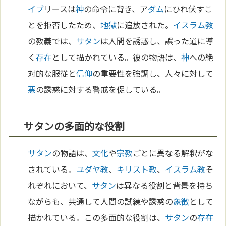
イブ
リースは
神
の命令に背き、ア
ダム
にひれ伏すこ
とを拒否したため、
地獄
に追放された。
イスラム教
の教義では、
サタン
は人間を誘惑し、誤った道に導
く
存在
として描かれている。彼の物語は、
神
への絶
対的な服従と
信仰
の重要性を強調し、人々に対して
悪
の誘惑に対する警戒を促している。
サタンの多面的な役割
サタン
の物語は、
文化
や
宗教
ごとに異なる解釈がな
されている。
ユダヤ教
、
キリスト教
、
イスラム教
そ
れぞれにおいて、
サタン
は異なる役割と背景を持ち
ながらも、共通して人間の試練や誘惑の
象徴
として
描かれている。この多面的な役割は、
サタン
の
存在