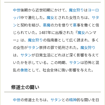
中世
後期から近世初期にかけて、
魔女狩り
は
ヨーロ
ッパ
中で激化した。
魔女
とされた女性たちは、
サタ
ン
と契約を結び、
悪魔
の力を借りて
悪
事を働くと信
じられていた。1487年に出版された『
魔女
ハンマ
ー』は、
魔女狩り
の指南書として広く読まれ、多く
の女性が
サタン
崇拝の罪で処刑された。
魔女狩り
は、
サタン
が日常生活にどれほど深く影響を与えて
いたかを示している。この時期、
サタン
は恐怖と混
乱の
象徴
として、社会全体に強い影響を与えた。
修道士の闘い
中世
の修道士たちは、
サタン
との
精神
的な闘いを日