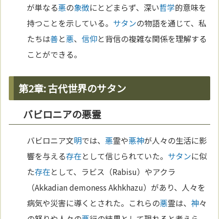
が単なる
悪
の
象徴
にとどまらず、深い
哲学
的意味を
持つことを示している。
サタン
の物語を通じて、私
たちは
善
と
悪
、
信仰
と背信の複雑な関係を理解する
ことができる。
第2章: 古代世界のサタン
バビロニアの悪霊
バビロニア文
明
では、
悪
霊や
悪
神
が人々の生活に影
響を与える
存在
として信じられていた。
サタン
に似
た
存在
として、ラビス（Rabisu）やアクラ
（Akkadian demoness Akhkhazu）があり、人々を
病気や災害に導くとされた。これらの
悪
霊は、
神
々
の怒りや人々の
悪
行の結果として現れると考えら