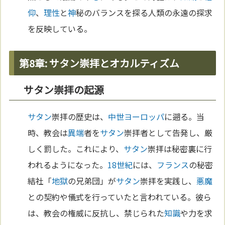
仰
、
理性
と
神
秘のバランスを探る人類の永遠の探求
を反映している。
第8章: サタン崇拝とオカルティズム
サタン崇拝の起源
サタン
崇拝の歴史は、
中世
ヨーロッパ
に遡る。当
時、教会は
異端
者を
サタン
崇拝者として告発し、厳
しく罰した。これにより、
サタン
崇拝は秘密裏に行
われるようになった。
18世紀
には、
フランス
の秘密
結社「
地獄
の兄弟団」が
サタン
崇拝を実践し、
悪魔
との契約や儀式を行っていたと言われている。彼ら
は、教会の権威に反抗し、禁じられた
知識
や力を求