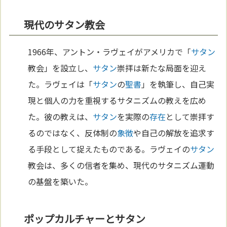
現代のサタン教会
1966年、アントン・ラヴェイがアメリカで「
サタン
教会」を設立し、
サタン
崇拝は新たな局面を迎え
た。ラヴェイは「
サタン
の
聖書
」を執筆し、自己実
現と個人の力を重視するサタニズムの教えを広め
た。彼の教えは、
サタン
を実際の
存在
として崇拝す
るのではなく、反体制の
象徴
や自己の解放を追求す
る手段として捉えたものである。ラヴェイの
サタン
教会は、多くの信者を集め、現代のサタニズム運動
の基盤を築いた。
ポップカルチャーとサタン