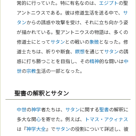
常的に行っていた。特に有名なのは、
エジプト
の聖
アントニウスである。彼は修道生活を送る中で、
サ
タン
からの誘惑や攻撃を受け、それに立ち向かう姿
が描かれている。聖アントニウスの物語は、多くの
修道士にとって
サタン
との戦いの
象徴
となった。修
道士たちは、祈りや断食、
瞑想
を通じて
サタン
の誘
惑に打ち勝つことを目指し、その
精神
的な闘いは
中
世
の
宗教
生活の一部となった。
聖書の解釈とサタン
中世
の
神学
者たちは、
サタン
に関する
聖書
の解釈に
多大な関
心
を寄せた。例えば、
トマス・アクィナス
は『
神学大全
』で
サタン
の役割について詳述し、彼