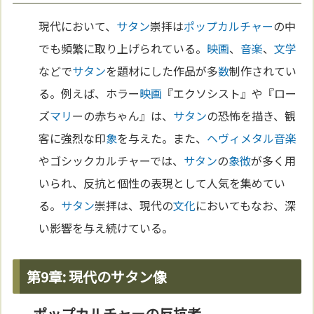
現代において、
サタン
崇拝は
ポップカルチャー
の中
でも頻繁に取り上げられている。
映画
、
音楽
、
文学
などで
サタン
を題材にした作品が多
数
制作されてい
る。例えば、ホラー
映画
『エクソシスト』や『ロー
ズ
マリ
ーの赤ちゃん』は、
サタン
の恐怖を描き、観
客に強烈な印
象
を与えた。また、
ヘヴィメタル
音楽
やゴシックカルチャーでは、
サタン
の
象徴
が多く用
いられ、反抗と個性の表現として人気を集めてい
る。
サタン
崇拝は、現代の
文化
においてもなお、深
い影響を与え続けている。
第9章: 現代のサタン像
ポップカルチャーの反抗者