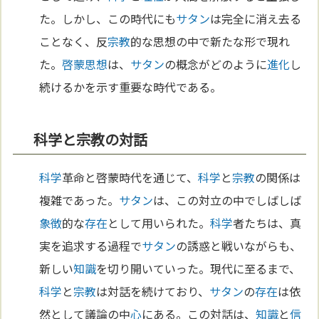
た。しかし、この時代にも
サタン
は完全に消え去る
ことなく、反
宗教
的な思想の中で新たな形で現れ
た。
啓蒙思想
は、
サタン
の概念がどのように
進化
し
続けるかを示す重要な時代である。
科学と宗教の対話
科学
革命と啓蒙時代を通じて、
科学
と
宗教
の関係は
複雑であった。
サタン
は、この対立の中でしばしば
象徴
的な
存在
として用いられた。
科学
者たちは、真
実を追求する過程で
サタン
の誘惑と戦いながらも、
新しい
知識
を切り開いていった。現代に至るまで、
科学
と
宗教
は対話を続けており、
サタン
の
存在
は依
然として議論の中
心
にある。この対話は、
知識
と
信