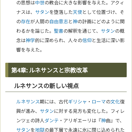
の思想は
中世
の教会に大きな影響を与えた。アクィ
ナスは、
サタン
を堕落した
天使
として位置づけ、そ
の
存在
が人間の
自由意志
と
神
の計画にどのように関
わるかを論じた。
聖書
の解釈を通じて、
サタン
の概
念は
神学
的に深められ、人々の
信仰
と生活に深い影
響を与えた。
第4章: ルネサンスと宗教改革
ルネサンスの新しい視点
ルネサンス
期には、古代
ギリシャ
・
ローマ
の
文化
復
興が進み、
サタン
に対する見方も変化した。フィレ
ンツェの詩人
ダンテ
・アリギエーリは『
神
曲』で、
サタン
を
地獄
の最下層で永遠に氷に閉じ込められた