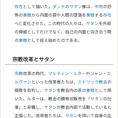
存在
として描いた。
ダンテ
の
サタン
像は、
中世
の恐
怖の
象徴
から内面の罪や人間の堕落を
象徴
する
存在
へと変化させた。この時代の人々は、
サタン
を外部
の脅威としてだけでなく、自己の内面と向き合う際
の
象徴
として捉え始めたのである。
宗教改革とサタン
宗教
改革の時代、
マルティン・ルター
やジャン・
カ
ルヴァン
といった改革者たちは、
カトリック教会
の
腐敗を批判し、
サタン
を教会内の
悪
の
象徴
として用
いた。ルターは、教会の贖宥状販売を「
サタン
の仕
事」と非難し、
サタン
が教会内部で活動していると
主張した。改革者たちは、
サタン
を用いて自身の主