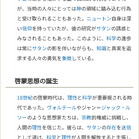
が、当時の人々にとっては
神
の領域に踏み込む行為
と受け取られることもあった。
ニュートン
自身は深
い
信仰
を持っていたが、彼の研究が
サタン
の誘惑と
みなされることもあった。このように、
科学
の進歩
は常に
サタン
の影を伴いながらも、
知識
と真実を追
求する人々の勇気を
象徴
している。
啓蒙思想の誕生
18世紀
の啓蒙時代は、
理性
と
科学
が重要視される時
代であった。
ヴォルテール
やジャン＝
ジャック・ル
ソー
のような思想家たちは、
宗教
的権威に挑戦し、
人間の
理性
を信じた。彼らは、
サタン
の
存在
を
迷信
として退け、
科学
と
理性
が人間を解放すると主張し