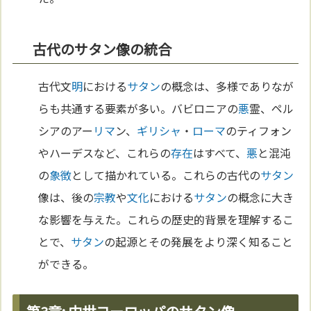
古代のサタン像の統合
古代文
明
における
サタン
の概念は、多様でありなが
らも共通する要素が多い。バビロニアの
悪
霊、ペル
シアのアー
リマ
ン、
ギリシャ
・
ローマ
のティフォン
やハーデスなど、これらの
存在
はすべて、
悪
と混沌
の
象徴
として描かれている。これらの古代の
サタン
像は、後の
宗教
や
文化
における
サタン
の概念に大き
な影響を与えた。これらの歴史的背景を理解するこ
とで、
サタン
の起源とその発展をより深く知ること
ができる。