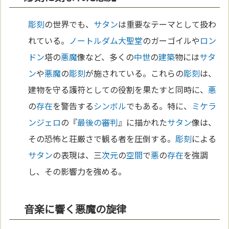
彫刻
の世界でも、
サタン
は重要なテーマとして扱わ
れている。
ノートルダム大聖堂
のガーゴイルや
ロン
ドン
塔の
悪魔
像など、多くの
中世
の
建築
物には
サタ
ン
や
悪魔
の
彫刻
が施されている。これらの
彫刻
は、
建物を守る護符としての役割を果たすと同時に、
悪
の
存在
を警告する
シンボル
でもある。特に、
ミケラ
ンジェロ
の『
最後の審判
』に描かれた
サタン
像は、
その恐怖と荘厳さで観る者を圧倒する。
彫刻
による
サタン
の表現は、三
次元
の
空間
で
悪
の
存在
を強調
し、その影響力を強める。
音楽に響く悪魔の旋律