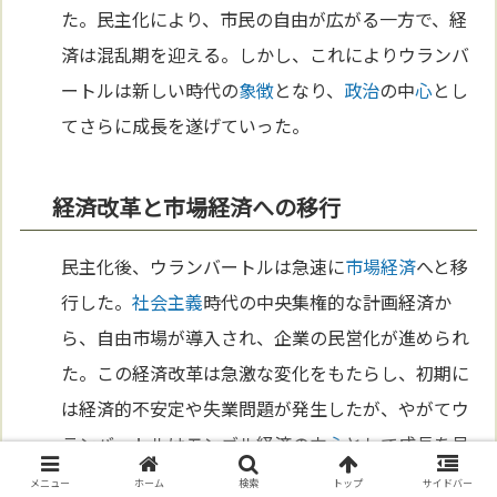
た。民主化により、市民の自由が広がる一方で、経
済は混乱期を迎える。しかし、これによりウランバ
ートルは新しい時代の
象徴
となり、
政治
の中
心
とし
てさらに成長を遂げていった。
経済改革と市場経済への移行
民主化後、ウランバートルは急速に
市場経済
へと移
行した。
社会主義
時代の中央集権的な計画経済か
ら、自由市場が導入され、企業の民営化が進められ
た。この経済改革は急激な変化をもたらし、初期に
は経済的不安定や失業問題が発生したが、やがてウ
ランバートルはモンゴル経済の中
心
として成長を見
せ始めた。外
国
からの投資も増え、新しいビジネス
メニュー
ホーム
検索
トップ
サイドバー