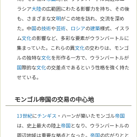
ラシア
大陸
の広範囲にわたる影響力を持ち、その後
も、さまざまな文
明
がこの地を訪れ、交流を深め
た。中
国
の
技術
や
芸術
、
ロシア
の
建築
様式、イスラ
ム
文化
の影響など、多彩な要素がウランバートルに
集まっていた。これらの異
文化
の交わりは、モンゴ
ルの独特な
文化
を形作る一方で、ウランバートルが
国
際的な
文化
の交差点であるという性格を強く持た
せている。
モンゴル帝国の交易の中心地
13世紀
に
チンギス
・ハーンが築いたモンゴル
帝国
は、史上最大の陸上
帝国
となり、ウランバートルの
周辺地域は重要な拠点となった。
帝国
の広がりとと