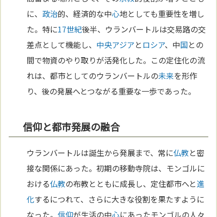
に、
政治
的、経済的な中
心
地としても重要性を増し
た。特に
17世紀
後半、ウランバートルは交易路の交
差点として機能し、
中央アジア
と
ロシア
、中
国
との
間で物資のやり取りが活発化した。この定住化の流
れは、都市としてのウランバートルの
未来
を形作
り、後の発展へとつながる重要な一歩であった。
信仰と都市発展の融合
ウランバートルは誕生から発展まで、常に
仏教
と密
接な関係にあった。初期の移動寺院は、モンゴルに
おける
仏教
の布教とともに成長し、定住都市へと
進
化
するにつれて、さらに大きな役割を果たすように
なった。
信仰
が生活の中
心
にあったモンゴルの人々