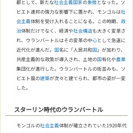
都として、新たな
社会主義
国家
の
象徴
となった。ソ
ビエト連邦の強力な影響下に置かれ、モンゴルは
社
会主義
体制を受け入れることになる。この時期、
政
治
体制だけでなく、経済や
社会構造
も大きく変革さ
れ、ウランバートルはその変革の中
心
として急速に
近代化が進んだ。
国
名に「人民共和
国
」が加わり、
共産主義的な政策が導入され、土地の
国
有化や
農業
集団化が進行した。ウランバートルの街並みも、ソ
ビエト風の
建築
が次々と建てられ、都市の姿が一変
した。
スターリン時代のウランバートル
モンゴルの
社会主義
体制が確立されていた1920年代