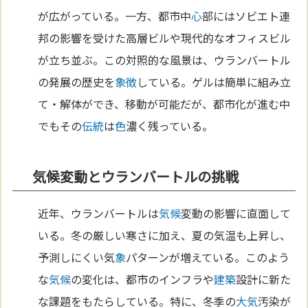
が広がっている。一方、都市中
心
部にはソビエト連
邦の影響を受けた高層ビルや現代的なオフィスビル
が立ち並ぶ。この対照的な風景は、ウランバートル
の発展の歴史を
象徴
している。ゲルは簡単に組み立
て・解体ができ、移動が可能だが、都市化が進む中
でもその
伝統
は
色
濃く残っている。
気候変動とウランバートルの挑戦
近年、ウランバートルは
気候
変動の影響に直面して
いる。冬の厳しい寒さに加え、夏の気温も上昇し、
予測しにくい気
象
パターンが増えている。このよう
な
気候
の変化は、都市のインフラや
建築
設計に新た
な課題をもたらしている。特に、冬季の
大気
汚染が