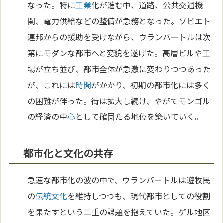
なった。特に
工業
化が進む中、道路、公共交通機
関、電力供給などの整備が急務となった。ソビエト
連邦からの援助を受けながら、ウランバートルは次
第にモダンな都市へと変貌を遂げた。高層ビルや工
場が立ち並び、都市全体が急激に変わりつつあった
が、これには
時間
がかかり、初期の都市化には多く
の困難が伴った。街は拡大し続け、やがてモンゴル
の経済の中
心
として確固たる地位を築いていく。
都市化と文化の共存
急速な都市化の波の中で、ウランバートルは遊牧民
の
伝統
文化
を維持しつつも、現代都市としての役割
を果たすという二重の課題を抱えていた。ゲル地区