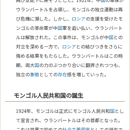
ウランバートルを占領し、モンゴルの独立運動は再
び危機に瀕した。しかし、
ロシア
の支援を受けたモ
ンゴルの革命軍が中
国
軍を追い払い、ウランバート
ルは解放された。この事件は、モンゴルが中
国
との
対立を深める一方で、
ロシア
との結びつきをさらに
強める結果をもたらした。ウランバートルはこの時
期、両大
国
の力のぶつかり合いに翻弄されつつも、
独立の
象徴
としての
存在
感を増していった。
モンゴル人民共和国の誕生
1924年、モンゴルは正式にモンゴル人民共和
国
とし
て宣言され、ウランバートルはその首都となった。
これは世界で初めての
社会主義
国家
としての誕生で