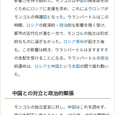
影響力を持ち始めた。モンゴルは中
国
の再支配を防
ぐために
ロシア
に支援を求め、これにより
ロシア
が
モンゴルの保護
国
となった。ウランバートルはこの
時期、
ロシア
の経済的・
政治
的な影響を強く受け、
都市の近代化が進む一方で、モンゴルの独立は形式
的なものに過ぎなかった。
ロシア革命
が起きた後
も、この影響は続き、ウランバートルはますますそ
の支配を受けることになる。ウランバートルの
政治
的運命は、
ロシア
と中
国
という大
国
の間で揺れ動い
た。
中国との対立と政治的緊張
モンゴルの独立宣言に対し、中
国
はこれを認めず、
再び支配下に戻そうとした。1921年、中
国
の軍隊が