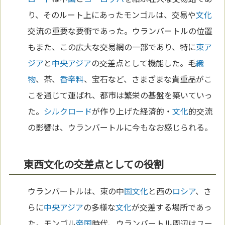
り、そのルート上にあったモンゴルは、交易や
文化
交流の重要な要衝であった。ウランバートルの位置
もまた、この広大な交易網の一部であり、特に
東ア
ジア
と
中央アジア
の交差点として機能した。毛
織
物
、茶、
香辛料
、宝石など、さまざまな貴重品がこ
こを通じて運ばれ、都市は繁栄の基盤を築いていっ
た。
シルクロード
が作り上げた経済的・
文化
的交流
の影響は、ウランバートルに今もなお感じられる。
東西文化の交差点としての役割
ウランバートルは、東の中
国
文化
と西の
ロシア
、さ
らに
中央アジア
の多様な
文化
が交差する場所であっ
た。モンゴル
帝国
時代、ウランバートル周辺はユー