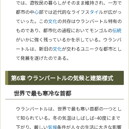
では、遊牧民の暮らしがそのまま維持され、一方で
都市の中
心
部では近代的なライフス
タイ
ルが広がっ
ていった。この
文化
の共存はウランバートル特有の
ものであり、都市化の過程においてモンゴルの
伝統
がいかに強く残っているかを示している。ウランバ
ートルは、新旧の
文化
が交わるユニークな都市とし
て発展を遂げたのである。
第6章 ウランバートルの気候と建築様式
世界で最も寒冷な首都
ウランバートルは、世界で最も寒い首都の一つとし
て知られている。冬の気温はしばしば−40度にまで
下がり、厳しい
気候
条件が人々の生活に大きな影響