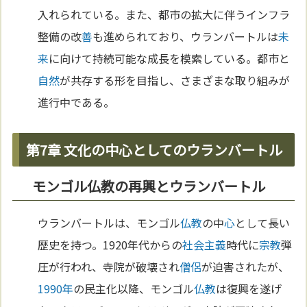
入れられている。また、都市の拡大に伴うインフラ
整備の改
善
も進められており、ウランバートルは
未
来
に向けて持続可能な成長を模索している。都市と
自然
が共存する形を目指し、さまざまな取り組みが
進行中である。
第7章 文化の中心としてのウランバートル
モンゴル仏教の再興とウランバートル
ウランバートルは、モンゴル
仏教
の中
心
として長い
歴史を持つ。1920年代からの
社会主義
時代に
宗教
弾
圧が行われ、寺院が破壊され
僧侶
が迫害されたが、
1990年
の民主化以降、モンゴル
仏教
は復興を遂げ