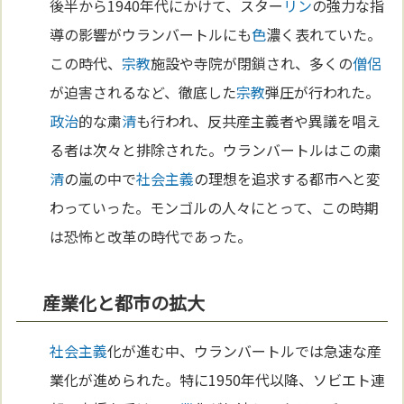
後半から1940年代にかけて、スター
リン
の強力な指
導の影響がウランバートルにも
色
濃く表れていた。
この時代、
宗教
施設や寺院が閉鎖され、多くの
僧侶
が迫害されるなど、徹底した
宗教
弾圧が行われた。
政治
的な粛
清
も行われ、反共産主義者や異議を唱え
る者は次々と排除された。ウランバートルはこの粛
清
の嵐の中で
社会主義
の理想を追求する都市へと変
わっていった。モンゴルの人々にとって、この時期
は恐怖と改革の時代であった。
産業化と都市の拡大
社会主義
化が進む中、ウランバートルでは急速な産
業化が進められた。特に1950年代以降、ソビエト連