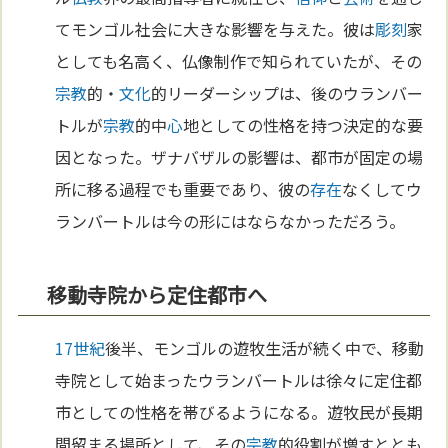
てモンゴル社会に大きな影響を与えた。彼は
彫刻
家
としても名高く、仏像制作で知られていたが、その
宗教
的・
文化
的リーダーシップは、後のウランバー
トルが
宗教
的中
心
地としての性格を持つ決定的な要
因となった。ザナバザルの影響は、都市が固定の場
所に移る過程でも重要であり、彼の
存在
なくしてウ
ランバートルは今の形にはならなかっただろう。
移動寺院から定住都市へ
17世紀
後半、モンゴルの遊牧生活が続く中で、移動
寺院として始まったウランバートルは徐々に定住都
市としての性格を帯びるようになる。遊牧民が長期
間留まる場所として、その
宗教
的役割が増すととも