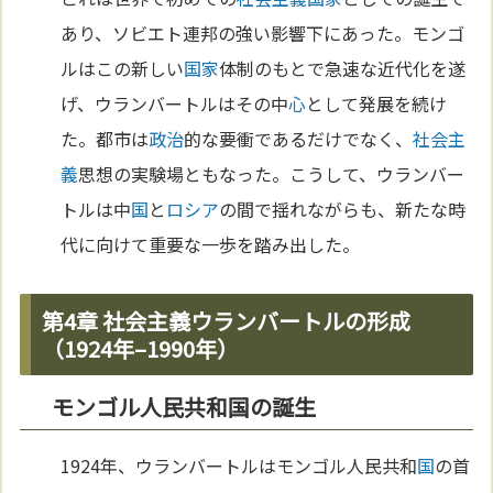
あり、ソビエト連邦の強い影響下にあった。モンゴ
ルはこの新しい
国家
体制のもとで急速な近代化を遂
げ、ウランバートルはその中
心
として発展を続け
た。都市は
政治
的な要衝であるだけでなく、
社会主
義
思想の実験場ともなった。こうして、ウランバー
トルは中
国
と
ロシア
の間で揺れながらも、新たな時
代に向けて重要な一歩を踏み出した。
第4章 社会主義ウランバートルの形成
（1924年–1990年）
モンゴル人民共和国の誕生
1924年、ウランバートルはモンゴル人民共和
国
の首