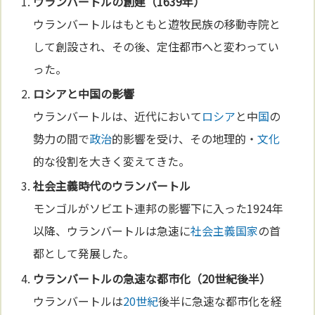
ウランバートルの創建（1639年）
ウランバートルはもともと遊牧民族の移動寺院と
して創設され、その後、定住都市へと変わってい
った。
ロシア
と中
国
の影響
ウランバートルは、近代において
ロシア
と中
国
の
勢力の間で
政治
的影響を受け、その地理的・
文化
的な役割を大きく変えてきた。
社会主義
時代のウランバートル
モンゴルがソビエト連邦の影響下に入った1924年
以降、ウランバートルは急速に
社会主義
国家
の首
都として発展した。
ウランバートルの急速な都市化（
20世紀
後半）
ウランバートルは
20世紀
後半に急速な都市化を経