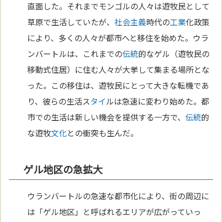
直面した。それまでモンゴルの人々は遊牧民として
草原で生活していたが、
社会主義
時代の
工業
化政策
により、多くの人々が都市へと移住を始めた。ウラ
ンバートルは、これまでの
伝統
的なゲル（遊牧民の
移動式住居）に住む人々が大挙して集まる場所とな
った。この移住は、遊牧民にとって大きな転機であ
り、彼らの生活ス
タイ
ルは急速に変わり始めた。都
市での生活は新しい機会を提供する一方で、
伝統
的
な遊牧
文化
との衝突も生んだ。
ゲル地区の急拡大
ウランバートルの急速な都市化により、街の周辺に
は「ゲル地区」と呼ばれるエリアが広がっていっ