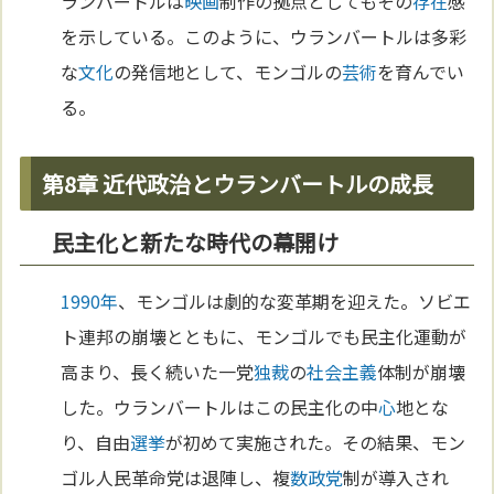
ランバートルは
映画
制作の拠点としてもその
存在
感
を示している。このように、ウランバートルは多彩
な
文化
の発信地として、モンゴルの
芸術
を育んでい
る。
第8章 近代政治とウランバートルの成長
民主化と新たな時代の幕開け
1990年
、モンゴルは劇的な変革期を迎えた。ソビエ
ト連邦の崩壊とともに、モンゴルでも民主化運動が
高まり、長く続いた一党
独裁
の
社会主義
体制が崩壊
した。ウランバートルはこの民主化の中
心
地とな
り、自由
選挙
が初めて実施された。その結果、モン
ゴル人民革命党は退陣し、複
数
政党
制が導入され