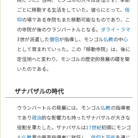
ごとに移動する生活をしていた。彼らにとって、
信
仰
の場である寺院もまた移動可能なものであり、こ
の寺院が後のウランバートルとなる。
ダライ・ラマ
3世が派遣した
僧侶
が指導し、モンゴル
仏教
の中
心
として育まれていった。この「移動寺院」は、後に
定住地へと変わり、モンゴルの歴史的発展の礎を築
いたのである。
ザナバザルの時代
ウランバートルの発展には、モンゴル
仏教
の指導者
であり
政治
的な影響力も持ったザナバザルが大きな
役割を果たした。ザナバザルは
17世紀
初頭にモンゴ
ル
仏教
界の最高指導者に就任し、
信仰
と
芸術
を通じ