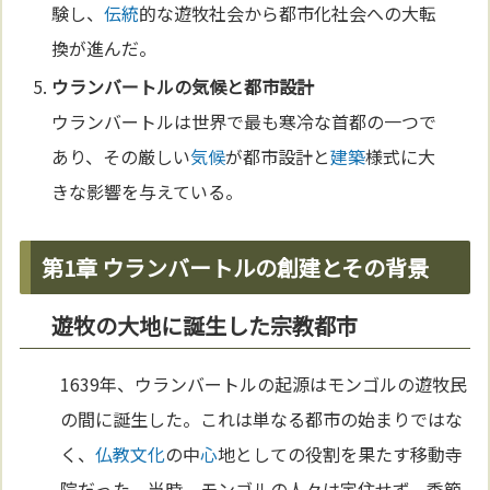
験し、
伝統
的な遊牧社会から都市化社会への大転
換が進んだ。
ウランバートルの
気候
と都市設計
ウランバートルは世界で最も寒冷な首都の一つで
あり、その厳しい
気候
が都市設計と
建築
様式に大
きな影響を与えている。
第1章 ウランバートルの創建とその背景
遊牧の大地に誕生した宗教都市
1639年、ウランバートルの起源はモンゴルの遊牧民
の間に誕生した。これは単なる都市の始まりではな
く、
仏教
文化
の中
心
地としての役割を果たす移動寺
院だった。当時、モンゴルの人々は定住せず、季節