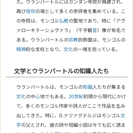
た。ウランバートルにはガンダン寺院が再建され、
再び
信仰
の場として多くの参拝者を集めている。こ
の寺院は、モンゴル
仏教
の聖地であり、特に「アヴ
ァローキテーシュヴァラ」（千手観
音
）像が有名で
ある。ウランバートルの
宗教
的側面は、モンゴルの
精神
的な支柱となり、
文化
の一端を担っている。
文学とウランバートルの知識人たち
ウランバートルは、モンゴルの
知識
人たちが集まる
文化
の中
心
地でもある。
20世紀
初頭から現代にかけ
て、多くのモンゴル作家や詩人がここで作品を生み
出してきた。特に、D.ナツァグドルジはモンゴル
文
学
の父とされ、彼の詩や短編小説は今でも広く読ま