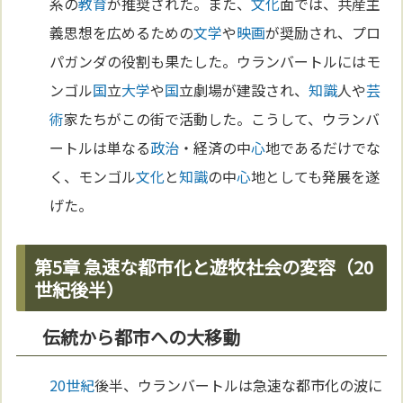
系の
教育
が推奨された。また、
文化
面では、共産主
義思想を広めるための
文学
や
映画
が奨励され、プロ
パガンダの役割も果たした。ウランバートルにはモ
ンゴル
国
立
大学
や
国
立劇場が建設され、
知識
人や
芸
術
家たちがこの街で活動した。こうして、ウランバ
ートルは単なる
政治
・経済の中
心
地であるだけでな
く、モンゴル
文化
と
知識
の中
心
地としても発展を遂
げた。
第5章 急速な都市化と遊牧社会の変容（20
世紀後半）
伝統から都市への大移動
20世紀
後半、ウランバートルは急速な都市化の波に