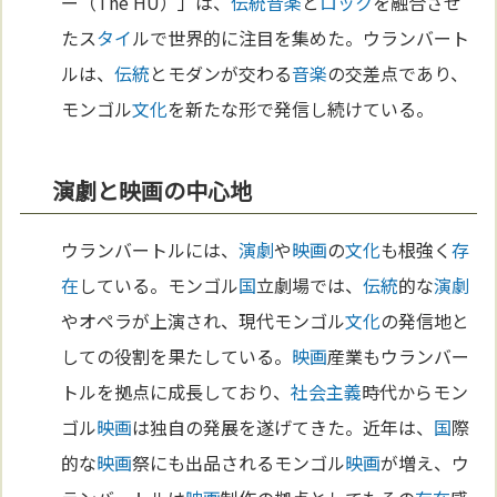
ー（The HU）」は、
伝統
音楽
と
ロック
を融合させ
たス
タイ
ルで世界的に注目を集めた。ウランバート
ルは、
伝統
とモダンが交わる
音楽
の交差点であり、
モンゴル
文化
を新たな形で発信し続けている。
演劇と映画の中心地
ウランバートルには、
演劇
や
映画
の
文化
も根強く
存
在
している。モンゴル
国
立劇場では、
伝統
的な
演劇
やオペラが上演され、現代モンゴル
文化
の発信地と
しての役割を果たしている。
映画
産業もウランバー
トルを拠点に成長しており、
社会主義
時代からモン
ゴル
映画
は独自の発展を遂げてきた。近年は、
国
際
的な
映画
祭にも出品されるモンゴル
映画
が増え、ウ