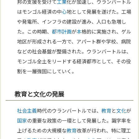
邦の支援を受けて
工業
化が加速し、ウランバートル
はモンゴル経済の中
心
地として発展を遂げた。工場
や発電所、インフラの建設が進み、人口も急増し
た。この時期、
都市計画
が
本
格的に実施され、ゲル
地区が形成される一方で、アパート群や学校、病院
などの社会基盤が整備された。ウランバートルは、
モンゴル全土をリードする経済都市として、その役
割を一層強固にしていく。
教育と文化の発展
社会主義
時代のウランバートルでは、
教育
と
文化
が
国家
の重要な政策の一環として発展した。識字率を
上げるための大規模な
教育
改革が行われ、特に理工