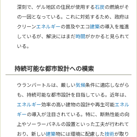
深刻で、ゲル地区の住民が使用する
石炭
の燃焼がそ
の一因となっている。これに対処するため、政府は
クリーン
エネルギー
の普及やエコ
建築
の導入を推進
しているが、解決にはまだ
時間
がかかると見られて
いる。
持続可能な都市設計への模索
ウランバートルは、厳しい
気候
条件に適応しながら
も、持続可能な都市設計を目指している。近年は、
エネルギー
効率の高い建物の設計や再生可能
エネル
ギー
の導入が注目されている。特に、断熱性能の向
上やソーラーパネルの設置といった工夫が行われて
おり、新しい
建築
物には環境に配慮した
技術
が取り