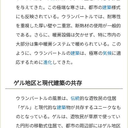
を与えてきた。この極端な寒さは、都市の
建築
様式
にも反映されている。ウランバートルでは、耐寒性
を重視した厚い壁や二重窓、断熱材の使用が一般的
である。さらに、暖房設備は欠かせず、特に市内の
大部分は集中暖房システムで暖められている。この
ように、ウランバートルの
建築
は、極寒の
気候
に適
応するために
進化
してきた。
ゲル地区と現代建築の共存
ウランバートルの風景は、
伝統
的な遊牧民の住居
「ゲル」と現代的な
建築
物が共存するユニークなも
のとなっている。ゲルは、遊牧民が草原で使ってい
た円形の移動式住居で、都市の周辺部にはゲル地区