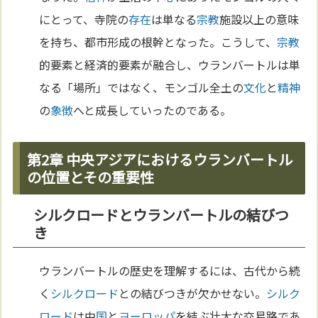
にとって、寺院の
存在
は単なる
宗教
施設以上の意味
を持ち、都市形成の根幹となった。こうして、
宗教
的要素と経済的要素が融合し、ウランバートルは単
なる「場所」ではなく、モンゴル全土の
文化
と
精神
の
象徴
へと成長していったのである。
第2章 中央アジアにおけるウランバートル
の位置とその重要性
シルクロードとウランバートルの結びつ
き
ウランバートルの歴史を理解するには、古代から続
く
シルクロード
との結びつきが欠かせない。
シルク
ロード
は中
国
と
ヨーロッパ
を結ぶ壮大な交易路であ