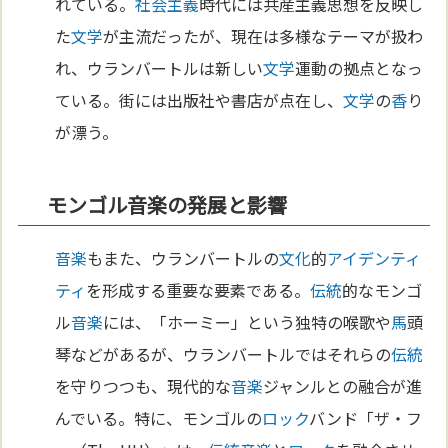
れている。
社会主義
時代には共産主義思想を反映し
た
文学
が主流だったが、現在は多様なテーマが扱わ
れ、ウランバートルは新しい
文学
運動の拠点となっ
ている。街には出版社や書店が点在し、
文学
の
香
り
が漂う。
モンゴル音楽の発展と影響
音楽
もまた、ウランバートルの
文化
的
アイデンティ
ティ
を形成する重要な要素である。
伝統
的なモンゴ
ル
音楽
には、「ホーミー」という独特の喉歌や
馬
頭
琴などがあるが、ウランバートルではそれらの
伝統
を守りつつも、現代的な
音楽
ジャンルとの融合が進
んでいる。特に、モンゴルの
ロック
バンド「ザ・フ