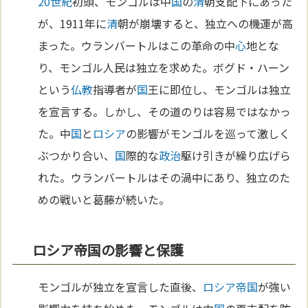
20世紀
初頭、モンゴルは中
国
の
清
朝支配下にあった
が、1911年に
清
朝が崩壊すると、独立への機運が高
まった。ウランバートルはこの革命の中
心
地とな
り、モンゴル人民は独立を求めた。ボグド・ハーン
という
仏教
指導者が
国
王に即位し、モンゴルは独立
を宣言する。しかし、その道のりは容易ではなかっ
た。中
国
と
ロシア
の影響がモンゴルを巡って激しく
ぶつかり合い、
国
際的な
政治
駆け引きが繰り広げら
れた。ウランバートルはその渦中にあり、独立のた
めの戦いと葛藤が続いた。
ロシア帝国の影響と保護
モンゴルが独立を宣言した直後、
ロシア
帝国
が強い