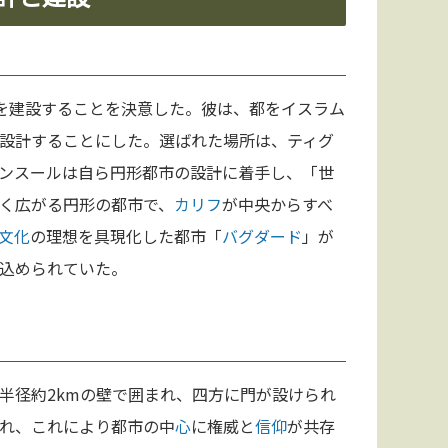
を建設することを決意した。彼は、都をイスラム
設計することにした。選ばれた場所は、ティグ
ンスールは自ら円形都市の設計に着手し、「世
く広がる円形の都市で、
カリフ
が中央からすべ
文化
の理想を具現化した都市「
バグダード
」が
込められていた。
半径約2kmの壁で囲まれ、四方に門が設けられ
れ、これにより都市の中
心
に権威と
信仰
が共存