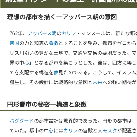
理想の都市を描く—アッバース朝の意図
762年、
アッバース朝
の
カリフ
・マンスールは、新たな都
帝国
の力と知恵の
象徴
とすることを望み、都市をゼロから
リス川沿いの豊かな土地で、交通や交易の要地だった。マ
界の中
心
」となる都市を築こうとした。彼は、四方に等し
てを支配する構造を
夢
見たのである。こうして、イスラム
誕生し、その設計には戦略的な意図と
未来
への強い期待が
円形都市の秘密—構造と象徴
バグダード
の都市設計は驚異的であった。円形の都市は、
ていた。都市の中
心
には
カリフ
の宮殿と大
モスク
が配置さ