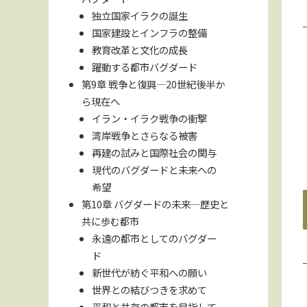
独立国家イラクの誕生
国家建設とインフラの整備
教育改革と文化の成長
躍動する都市バグダード
第9章 戦争と復興—20世紀後半か
ら現在へ
イラン・イラク戦争の衝撃
湾岸戦争とさらなる被害
再建の試みと国際社会の関与
現代のバグダードと未来への
希望
第10章 バグダードの未来—歴史と
共に歩む都市
永遠の都市としてのバグダー
ド
新世代が紡ぐ平和への願い
世界との結びつきを求めて
平和と共存の都市を目指して