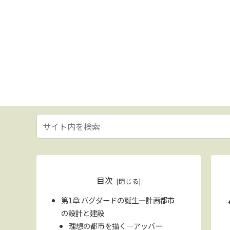
目次
第1章 バグダードの誕生—計画都市
の設計と建設
理想の都市を描く—アッバー