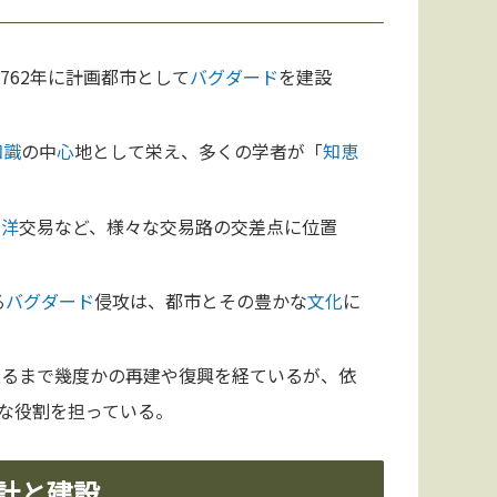
762年に計画都市として
バグダード
を建設
知識
の中
心
地として栄え、多くの学者が「
知恵
ド洋
交易など、様々な交易路の交差点に位置
る
バグダード
侵攻は、都市とその豊かな
文化
に
至るまで幾度かの再建や復興を経ているが、依
な役割を担っている。
計と建設