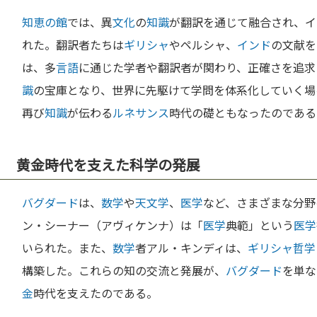
知恵の館
では、異
文化
の
知識
が翻訳を通じて融合され、イ
れた。翻訳者たちは
ギリシャ
やペルシャ、
インド
の文献を
は、多
言語
に通じた学者や翻訳者が関わり、正確さを追求
識
の宝庫となり、世界に先駆けて学問を体系化していく場
再び
知識
が伝わる
ルネサンス
時代の礎ともなったのである
黄金時代を支えた科学の発展
バグダード
は、
数学
や
天文学
、
医学
など、さまざまな分野
ン・シーナー（アヴィケンナ）は「
医学
典範」という
医学
いられた。また、
数学
者アル・キンディは、
ギリシャ
哲学
構築した。これらの知の交流と発展が、
バグダード
を単な
金
時代を支えたのである。