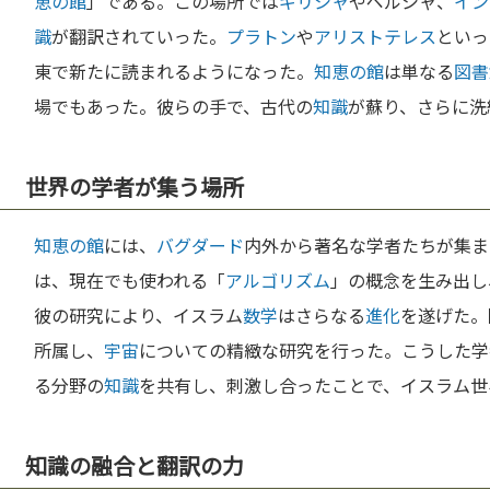
恵の館
」である。この場所では
ギリシャ
やペルシャ、
イン
識
が翻訳されていった。
プラトン
や
アリストテレス
といっ
東で新たに読まれるようになった。
知恵の館
は単なる
図書
場でもあった。彼らの手で、古代の
知識
が蘇り、さらに洗
世界の学者が集う場所
知恵の館
には、
バグダード
内外から著名な学者たちが集ま
は、現在でも使われる「
アルゴリズム
」の概念を生み出し
彼の研究により、イスラム
数学
はさらなる
進化
を遂げた。
所属し、
宇宙
についての精緻な研究を行った。こうした学
る分野の
知識
を共有し、刺激し合ったことで、イスラム世
知識の融合と翻訳の力