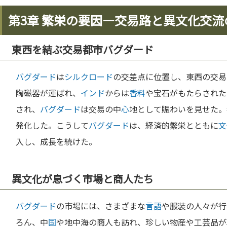
第3章 繁栄の要因—交易路と異文化交流
東西を結ぶ交易都市バグダード
バグダード
は
シルクロード
の交差点に位置し、東西の交易
陶磁器が運ばれ、
インド
からは
香料
や宝石がもたらされた
され、
バグダード
は交易の中
心
地として賑わいを見せた。
発化した。こうして
バグダード
は、経済的繁栄とともに
文
入し、成長を続けた。
異文化が息づく市場と商人たち
バグダード
の市場には、さまざまな
言語
や服装の人々が行
ろん、中
国
や地中海の商人も訪れ、珍しい物産や工芸品が