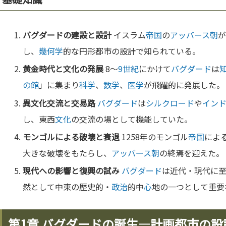
バグダード
の建設と設計
イスラム
帝国
の
アッバース朝
が
し、
幾何学
的な円形都市の設計で知られている。
黄
金
時代と
文化
の発展
8〜
9世紀
にかけて
バグダード
は
の館
」に集まり
科学
、
数学
、
医学
が飛躍的に発展した。
異
文化
交流と交易路
バグダード
は
シルクロード
や
イン
し、東西
文化
の交流の場として機能していた。
モンゴルによる破壊と衰退
1258年のモンゴル
帝国
によ
大きな破壊をもたらし、
アッバース朝
の終焉を迎えた。
現代への影響と復興の試み
バグダード
は近代・現代に
然として中東の歴史的・
政治
的中
心
地の一つとして重要
第1章 バグダードの誕生—計画都市の設