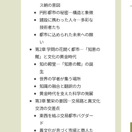
ス朝の意図
円形都市の秘密—構造と象徴
建設に携わった人々—多彩な
技術者たち
都市に込められた未来への願
い
第2章 学問の花開く都市—「知恵の
館」と文化の黄金時代
知の殿堂—「知恵の館」の誕
生
世界の学者が集う場所
知識の融合と翻訳の力
黄金時代を支えた科学の発展
第3章 繁栄の要因—交易路と異文化
交流の交差点
東西を結ぶ交易都市バグダー
ド
異文化が息づく市場と商人た