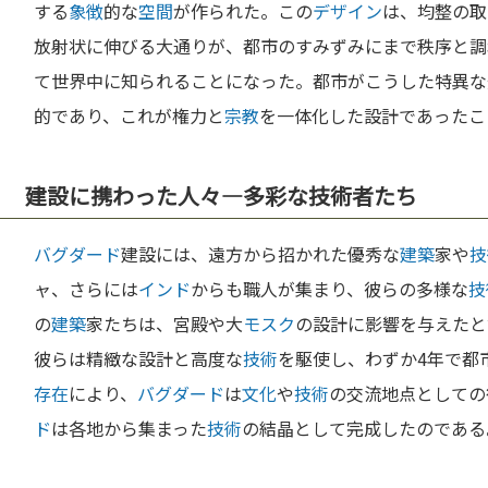
する
象徴
的な
空間
が作られた。この
デザイン
は、均整の取
放射状に伸びる大通りが、都市のすみずみにまで秩序と調
て世界中に知られることになった。都市がこうした特異な
的であり、これが権力と
宗教
を一体化した設計であったこ
建設に携わった人々—多彩な技術者たち
バグダード
建設には、遠方から招かれた優秀な
建築
家や
技
ャ、さらには
インド
からも職人が集まり、彼らの多様な
技
の
建築
家たちは、宮殿や大
モスク
の設計に影響を与えたと
彼らは精緻な設計と高度な
技術
を駆使し、わずか4年で都
存在
により、
バグダード
は
文化
や
技術
の交流地点としての
ド
は各地から集まった
技術
の結晶として完成したのである