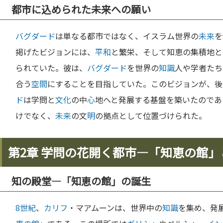
都市に込められた未来への願い
バグダード
は単なる都市ではなく、イスラム世界の
未来
を
掲げたビジョンには、
平和
と繁栄、そして知恵の集積地と
られていた。彼は、
バグダード
を世界の
知識
人や学者たち
合う
空間
にすることを目指していた。このビジョンが、後
ド
は学問と
文化
の中
心
地へと発展する基盤を築いたのであ
けでなく、
未来
の文
明
の拠点として位置づけられた。
第2章 学問の花開く都市—「知恵の館
知の殿堂—「知恵の館」の誕生
8世紀
、
カリフ
・マアムーンは、世界中の
知識
を集め、発