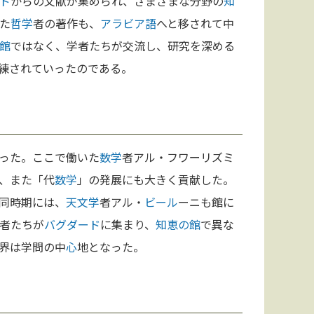
ド
からの文献が集められ、さまざまな分野の
知
た
哲学
者の著作も、
アラビア語
へと移されて中
館
ではなく、学者たちが交流し、研究を深める
練されていったのである。
った。ここで働いた
数学
者アル・フワーリズミ
、また「代
数学
」の発展にも大きく貢献した。
同時期には、
天文学
者アル・
ビール
ーニも館に
者たちが
バグダード
に集まり、
知恵の館
で異な
界は学問の中
心
地となった。