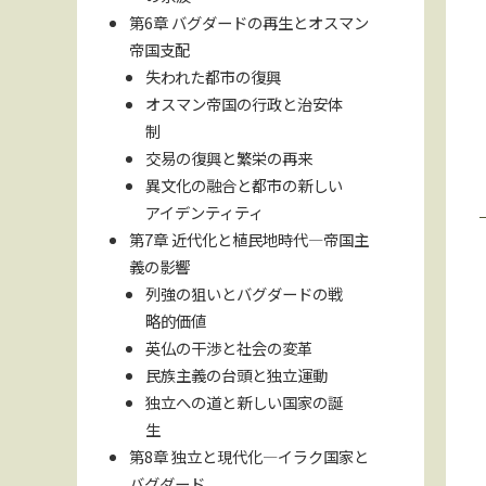
第6章 バグダードの再生とオスマン
帝国支配
失われた都市の復興
オスマン帝国の行政と治安体
制
交易の復興と繁栄の再来
異文化の融合と都市の新しい
アイデンティティ
第7章 近代化と植民地時代—帝国主
義の影響
列強の狙いとバグダードの戦
略的価値
英仏の干渉と社会の変革
民族主義の台頭と独立運動
独立への道と新しい国家の誕
生
第8章 独立と現代化—イラク国家と
バグダード