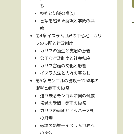
ち
技術と知識の橋渡し
言語を超えた翻訳と学問の共
鳴
第4章 イスラム世界の中心地—カリ
フの支配と行政制度
カリフの誕生と支配の意義
公正な行政制度と社会秩序
カリフ宮廷の文化と影響
イスラム法と人々の暮らし
第5章 モンゴルの侵攻—1258年の
衝撃と都市の破壊
迫り来るモンゴル帝国の脅威
壊滅の瞬間—都市の破壊
カリフの最期とアッバース朝
の終焉
破壊の影響—イスラム世界へ
の余波