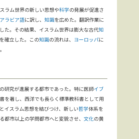
スラム世界の新しい思想や
科学
の発展が促進さ
アラビア語
に訳し、
知識
を広めた。翻訳作業に
した。その結果、イスラム世界は膨大な古代
知
を確立した。この
知識
の流れは、
ヨーロッパ
に
。
の研究が進展する都市であった。特に医師
イブ
書を著し、西洋でも長らく標準教科書として用
とイスラム思想を結びつけ、新しい
哲学
体系を
る都市以上の学問都市へと変貌させ、
文化
の黄