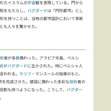
れたイスラムの
宇宙
観を表現している。門から
和をもたらし、
バグダード
は「円形都市」とし
形を持つことは、当時の都市設計において革新
とも人々を驚かせた。
術
者が多
数
携わった。アラビア半島、ペルシ
術
が
バグダード
に生かされた。特にペルシャ人
言われる。
カリフ
・マンスールの指導のもと、
市を完成させた。建設に携わった多彩な
技術
者の
役割も持つようになった。こうして、
バグダー
。