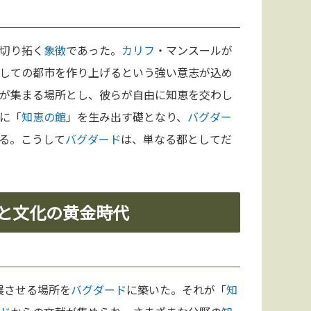
切り拓く
象徴
であった。
カリフ
・マンスールが
しての都市を作り上げるという強い意志が込め
が集まる場所とし、彼らが自由に知恵を交わし
に「
知恵の館
」を生み出す礎となり、
バグダー
る。こうして
バグダード
は、単なる都としてだ
」と文化の黄金時代
展させる場所を
バグダード
に築いた。それが「
知