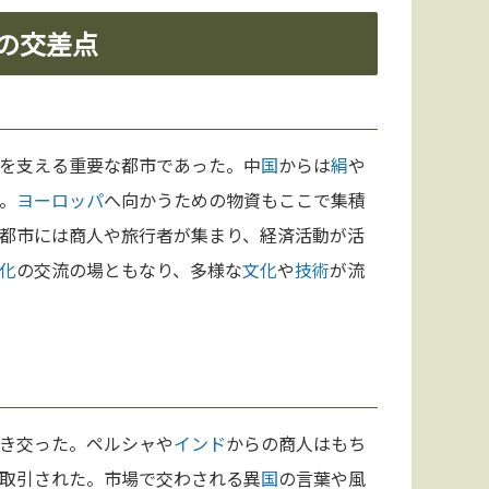
の交差点
を支える重要な都市であった。中
国
からは
絹
や
。
ヨーロッパ
へ向かうための物資もここで集積
都市には商人や旅行者が集まり、経済活動が活
化
の交流の場ともなり、多様な
文化
や
技術
が流
き交った。ペルシャや
インド
からの商人はもち
取引された。市場で交わされる異
国
の言葉や風