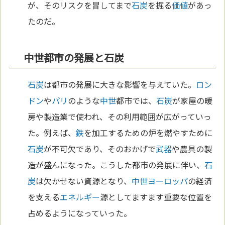
が、そのリスクを冒してまで
石炭
を掘る
価値
があっ
たのだ。
中世都市の発展と石炭
石炭
は都市の発展に大きな影響を与えていた。
ロン
ドン
や
パリ
のような
中世
都市では、
石炭
が家屋の暖
房や製造業で使われ、その利用範囲が広がっていっ
た。例えば、
鉄
を加工するための炉を燃やすために
石炭
が不可欠であり、そのおかげで
武器
や農具の製
造が盛んになった。こうした都市の発展に伴い、
石
炭
は欠かせない資源となり、
中世
ヨーロッパ
の経済
を支える
エネルギー
源としてますます重要な位置を
占めるようになっていった。