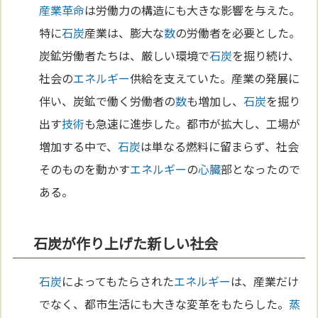
産業革命
は労働力の構造にも大きな影響を与えた。
特に
石炭
産業は、膨大な
数
の労働者を必要とした。
炭鉱労働者たちは、厳しい環境で
石炭
を掘り続け、
社会の
エネルギー
供給を支えていた。産業の発展に
伴い、炭鉱で働く労働者の
数
も増加し、
石炭
を掘り
出す
技術
も急速に進歩した。都市が拡大し、工場が
増加する中で、
石炭
は単なる燃料に留まらず、社会
そのものを動かす
エネルギー
の
心臓
部となったので
ある。
石炭が作り上げた新しい社会
石炭
によってもたらされた
エネルギー
は、産業だけ
でなく、都市生活にも大きな変革をもたらした。
蒸