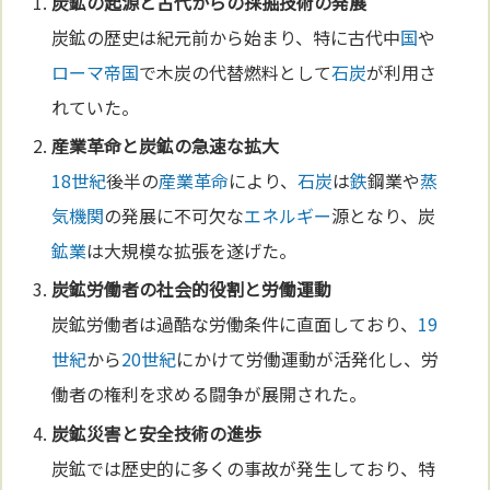
炭鉱の起源と古代からの採掘
技術
の発展
炭鉱の歴史は紀元前から始まり、特に古代中
国
や
ローマ
帝国
で木炭の代替燃料として
石炭
が利用さ
れていた。
産業革命
と炭鉱の急速な拡大
18世紀
後半の
産業革命
により、
石炭
は
鉄
鋼業や
蒸
気機関
の発展に不可欠な
エネルギー
源となり、炭
鉱業
は大規模な拡張を遂げた。
炭鉱労働者の社会的役割と労働運動
炭鉱労働者は過酷な労働条件に直面しており、
19
世紀
から
20世紀
にかけて労働運動が活発化し、労
働者の権利を求める闘争が展開された。
炭鉱災害と安全
技術
の進歩
炭鉱では歴史的に多くの事故が発生しており、特