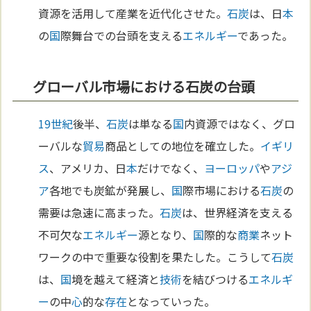
資源を活用して産業を近代化させた。
石炭
は、日
本
の
国
際舞台での台頭を支える
エネルギー
であった。
グローバル市場における石炭の台頭
19世紀
後半、
石炭
は単なる
国
内資源ではなく、グロ
ーバルな
貿易
商品としての地位を確立した。
イギリ
ス
、アメリカ、日
本
だけでなく、
ヨーロッパ
や
アジ
ア
各地でも炭鉱が発展し、
国
際市場における
石炭
の
需要は急速に高まった。
石炭
は、世界経済を支える
不可欠な
エネルギー
源となり、
国
際的な
商業
ネット
ワークの中で重要な役割を果たした。こうして
石炭
は、
国
境を越えて経済と
技術
を結びつける
エネルギ
ー
の中
心
的な
存在
となっていった。