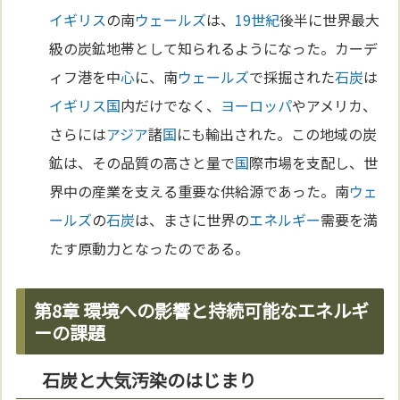
イギリス
の南
ウェールズ
は、
19世紀
後半に世界最大
級の炭鉱地帯として知られるようになった。カーデ
ィフ港を中
心
に、南
ウェールズ
で採掘された
石炭
は
イギリス
国
内だけでなく、
ヨーロッパ
やアメリカ、
さらには
アジア
諸
国
にも輸出された。この地域の炭
鉱は、その品質の高さと量で
国
際市場を支配し、世
界中の産業を支える重要な供給源であった。南
ウェ
ールズ
の
石炭
は、まさに世界の
エネルギー
需要を満
たす原動力となったのである。
第8章 環境への影響と持続可能なエネルギ
ーの課題
石炭と大気汚染のはじまり