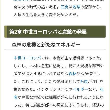
開は次の時代の話である。
石炭
は
地球
の深部から、
人類の生活を大きく変え始めたのだ。
第2章 中世ヨーロッパと炭鉱の発展
森林の危機と新たなエネルギー
中世
ヨーロッパ
では、木炭が主な燃料源であった。
しかし、木材は急速に枯渇し、特に大規模な都市や
産業が拡大するにつれて深刻な
森林
伐採が進行し
た。これにより、新たな燃料源として
石炭
が注目を
集め始めた。イングランド北部や
ベルギー
など、
石
炭
が豊富な地域では採掘が盛んに行われるようにな
った。特に炭鉱が都市の周辺に多く作られ、経済の