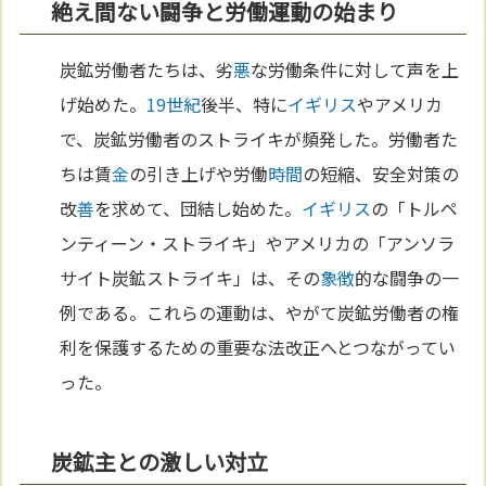
絶え間ない闘争と労働運動の始まり
炭鉱労働者たちは、劣
悪
な労働条件に対して声を上
げ始めた。
19世紀
後半、特に
イギリス
やアメリカ
で、炭鉱労働者のストライキが頻発した。労働者た
ちは賃
金
の引き上げや労働
時間
の短縮、安全対策の
改
善
を求めて、団結し始めた。
イギリス
の「トルペ
ンティーン・ストライキ」やアメリカの「アンソラ
サイト炭鉱ストライキ」は、その
象徴
的な闘争の一
例である。これらの運動は、やがて炭鉱労働者の権
利を保護するための重要な法改正へとつながってい
った。
炭鉱主との激しい対立