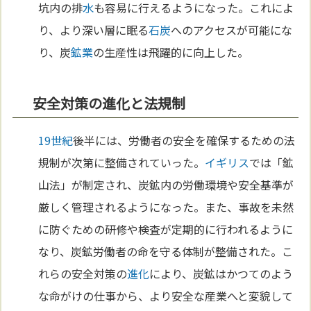
坑内の排
水
も容易に行えるようになった。これによ
り、より深い層に眠る
石炭
へのアクセスが可能にな
り、炭
鉱業
の生産性は飛躍的に向上した。
安全対策の進化と法規制
19世紀
後半には、労働者の安全を確保するための法
規制が次第に整備されていった。
イギリス
では「鉱
山法」が制定され、炭鉱内の労働環境や安全基準が
厳しく管理されるようになった。また、事故を未然
に防ぐための研修や検査が定期的に行われるように
なり、炭鉱労働者の命を守る体制が整備された。こ
れらの安全対策の
進化
により、炭鉱はかつてのよう
な命がけの仕事から、より安全な産業へと変貌して