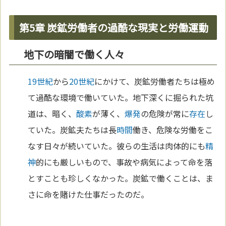
第5章 炭鉱労働者の過酷な現実と労働運動
地下の暗闇で働く人々
19世紀
から
20世紀
にかけて、炭鉱労働者たちは極め
て過酷な環境で働いていた。地下深くに掘られた坑
道は、暗く、
酸素
が薄く、
爆発
の危険が常に
存在
し
ていた。炭鉱夫たちは長
時間
働き、危険な労働をこ
なす日々が続いていた。彼らの生活は肉体的にも
精
神
的にも厳しいもので、事故や病気によって命を落
とすことも珍しくなかった。炭鉱で働くことは、ま
さに命を賭けた仕事だったのだ。