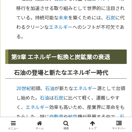
移行を加速させる取り組みとして世界的に注目され
ている。持続可能な
未来
を築くためには、
石炭
に代
わるクリーンな
エネルギー
へのシフトが不可欠であ
る。
第9章 エネルギー転換と炭鉱業の衰退
石油の登場と新たなエネルギー時代
20世紀
初頭、
石油
が新たな
エネルギー
源として台頭
し始めた。
石油
は
石炭
に比べて軽く、運搬しやす
く、
エネルギー
効率も高いため、産業界に革命をも
たらした。特に
自動車
や
航空
機が発展する中で、
石
油
は動力源として欠かせない
存在
となった。
石油
の
メニュー
ホーム
検索
トップ
サイドバー