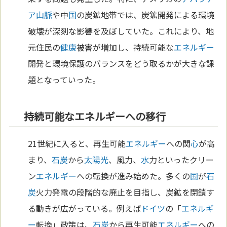
ア山脈
や中
国
の炭鉱地帯では、炭鉱開発による環境
破壊が深刻な影響を及ぼしていた。これにより、地
元住民の
健康
被害が増加し、持続可能な
エネルギー
開発と環境保護のバランスをどう取るかが大きな課
題となっていった。
持続可能なエネルギーへの移行
21世紀に入ると、再生可能
エネルギー
への関
心
が高
まり、
石炭
から
太陽
光
、風力、
水
力といったクリー
ン
エネルギー
への転換が進み始めた。多くの
国
が
石
炭
火力発電の段階的な廃止を目指し、炭鉱を閉鎖す
る動きが広がっている。例えば
ドイツ
の「
エネルギ
ー
転換」政策は、
石炭
から再生可能
エネルギー
への