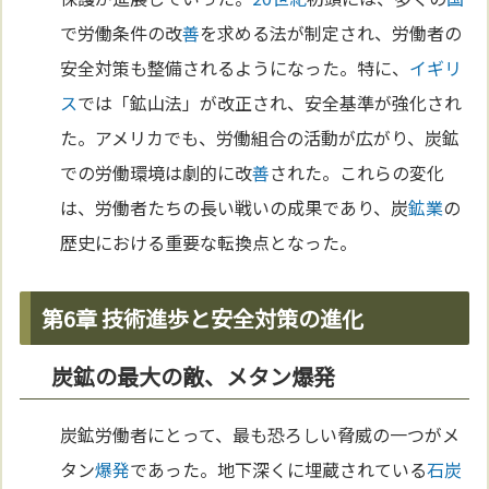
で労働条件の改
善
を求める法が制定され、労働者の
安全対策も整備されるようになった。特に、
イギリ
ス
では「鉱山法」が改正され、安全基準が強化され
た。アメリカでも、労働組合の活動が広がり、炭鉱
での労働環境は劇的に改
善
された。これらの変化
は、労働者たちの長い戦いの成果であり、炭
鉱業
の
歴史における重要な転換点となった。
第6章 技術進歩と安全対策の進化
炭鉱の最大の敵、メタン爆発
炭鉱労働者にとって、最も恐ろしい脅威の一つがメ
タン
爆発
であった。地下深くに埋蔵されている
石炭