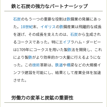
鉄と石炭の強力なパートナーシップ
石炭
のもう一つの重要な役割は
鉄
鋼業の発展にあっ
た。
18世紀
末、
イギリス
の
鉄
鋼産業は飛躍的な成長
を遂げ、その成長を支えたのは、
石炭
から生成され
るコークスであった。特にエ
イブ
ラハム・ダービー
は1709年にコークスを用いた製
鉄
法を開発し、これ
により製
鉄
がより効率的かつ大量に行えるようにな
った。この
技術
革新は、
鉄道
や
橋
梁などの大規模イ
ンフラ建設を可能にし、結果として産業全体を加速
させた。
労働力の変革と炭鉱の重要性