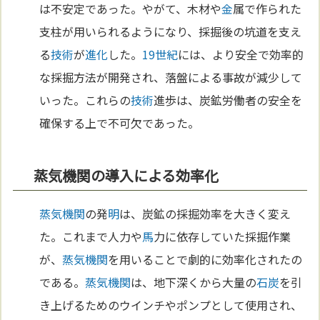
は不安定であった。やがて、木材や
金
属で作られた
支柱が用いられるようになり、採掘後の坑道を支え
る
技術
が
進化
した。
19世紀
には、より安全で効率的
な採掘方法が開発され、落盤による事故が減少して
いった。これらの
技術
進歩は、炭鉱労働者の安全を
確保する上で不可欠であった。
蒸気機関の導入による効率化
蒸気機関
の発
明
は、炭鉱の採掘効率を大きく変え
た。これまで人力や
馬
力に依存していた採掘作業
が、
蒸気機関
を用いることで劇的に効率化されたの
である。
蒸気機関
は、地下深くから大量の
石炭
を引
き上げるためのウインチやポンプとして使用され、