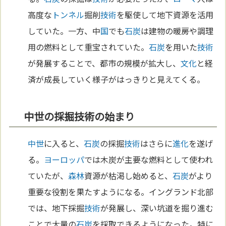
高度な
トンネル
掘削
技術
を駆使して地下資源を活用
していた。一方、中
国
でも
石炭
は建物の暖房や調理
用の燃料として重宝されていた。
石炭
を用いた
技術
が発展することで、都市の規模が拡大し、
文化
と経
済が成長していく様子がはっきりと見えてくる。
中世の採掘技術の始まり
中世
に入ると、
石炭
の採掘
技術
はさらに
進化
を遂げ
る。
ヨーロッパ
では木炭が主要な燃料として使われ
ていたが、
森林
資源が枯渇し始めると、
石炭
がより
重要な役割を果たすようになる。イングランド北部
では、地下採掘
技術
が発展し、深い坑道を掘り進む
ことで大量の
石炭
を採取できるようになった。特に