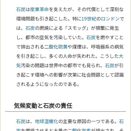
石炭
は
産業革命
を支えたが、その代償として深刻な
環境問題も引き起こした。特に
19世紀
の
ロンドン
で
は、
石炭
の燃焼による「スモッグ」が頻繁に発生
し、都市の空気を汚染していた。
石炭
を燃やすこと
で排出される二
酸
化
硫黄
や煤煙は、呼吸器系の病気
を引き起こし、多くの人命が失われた。こうした
大
気
汚染の問題は世界中の都市でも見られ、
石炭
が引
き起こす環境への影響が次第に社会問題として認識
されるようになったのである。
気候変動と石炭の責任
石炭
は、
地球温暖化
の主要な原因の一つである。
石
炭
を燃焼させると大量の二
酸
化
炭素
が排出され、そ