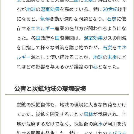
れが
地球
の
温室効果
を高めている。特に
20世紀
後半
になると、
気候
変動が深刻な問題となり、
石炭
に依
存する
エネルギー
産業の在り方が問われるようにな
った。各
国
政府や
国
際機関は、
温室効果
ガスの削減
を目指して様々な対策を講じ始めたが、
石炭
を
エネ
ルギー
源として使い続けることが、
地球
の
未来
にど
れほどの影響を与えるかが議論の中
心
となった。
公害と炭鉱地域の環境破壊
炭鉱の採掘自体も、地域の環境に大きな負荷をかけ
ていた。炭鉱を開発することで
森林
が伐採され、土
地が荒廃するだけでなく、採掘後の廃
水
が河川を汚
染する問題も発生した。特に、アメリカの
アパラチ