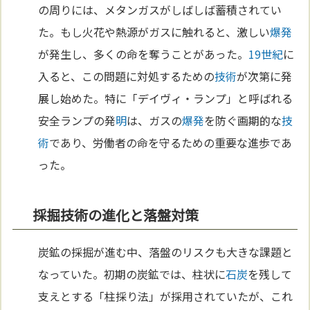
の周りには、メタンガスがしばしば蓄積されてい
た。もし火花や熱源がガスに触れると、激しい
爆発
が発生し、多くの命を奪うことがあった。
19世紀
に
入ると、この問題に対処するための
技術
が次第に発
展し始めた。特に「デイヴィ・ランプ」と呼ばれる
安全ランプの発
明
は、ガスの
爆発
を防ぐ画期的な
技
術
であり、労働者の命を守るための重要な進歩であ
った。
採掘技術の進化と落盤対策
炭鉱の採掘が進む中、落盤のリスクも大きな課題と
なっていた。初期の炭鉱では、柱状に
石炭
を残して
支えとする「柱採り法」が採用されていたが、これ