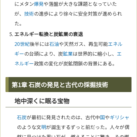
にメタン
爆発
や落盤が大きな課題となっていた
が、
技術
の進歩により徐々に安全対策が進められ
た。
エネルギー
転換と炭
鉱業
の衰退
20世紀
後半には
石油
や天然ガス、再生可能
エネル
ギー
の台頭により、炭
鉱業
は世界的に縮小し、
エ
ネルギー
政策の変化が炭鉱閉鎖の背景にある。
第1章 石炭の発見と古代の採掘技術
地中深くに眠る宝物
石炭
が最初に発見されたのは、古代中
国
や
ギリシャ
のような文
明
が誕生するずっと前だった。人々が偶
然に見つけた黒い石が、燃えることに驚き、その燃