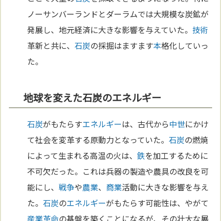
ノーサンバーランドとダーラムでは大規模な炭鉱が
発展し、地元経済に大きな影響を与えていた。
技術
革新と共に、
石炭
の採掘はますます
本
格化していっ
た。
地球を変えた石炭のエネルギー
石炭
がもたらす
エネルギー
は、古代から
中世
にかけ
て社会を変革する原動力となっていた。
石炭
の燃焼
によって生まれる高温の火は、
鉄
を加工するために
不可欠だった。これは兵器の製造や農具の改良を可
能にし、
戦争
や
農業
、
商業
活動に大きな影響を与え
た。
石炭
の
エネルギー
がもたらす可能性は、やがて
産業革命
の基盤を築くことになるが、その壮大な展