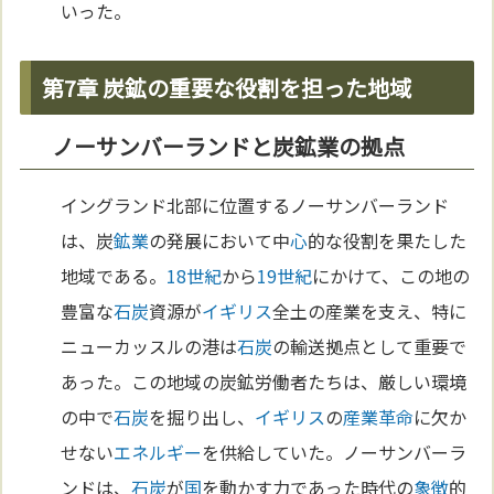
いった。
第7章 炭鉱の重要な役割を担った地域
ノーサンバーランドと炭鉱業の拠点
イングランド北部に位置するノーサンバーランド
は、炭
鉱業
の発展において中
心
的な役割を果たした
地域である。
18世紀
から
19世紀
にかけて、この地の
豊富な
石炭
資源が
イギリス
全土の産業を支え、特に
ニューカッスルの港は
石炭
の輸送拠点として重要で
あった。この地域の炭鉱労働者たちは、厳しい環境
の中で
石炭
を掘り出し、
イギリス
の
産業革命
に欠か
せない
エネルギー
を供給していた。ノーサンバーラ
ンドは、
石炭
が
国
を動かす力であった時代の
象徴
的