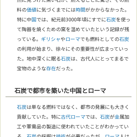
料の
価値
に気づくまでには
時間
がかからなかった。
特に中
国
では、紀元前3000年頃にすでに
石炭
を使っ
て陶器を焼くための窯を温めていたという記録が残
っている。
ギリシャ
や
ローマ
でも燃料としての
石炭
の利用が始まり、徐々にその重要性が広まっていっ
た。地中深くに眠る
石炭
は、古代人にとってまるで
宝物のような
存在
だった。
石炭で都市を築いた中国とローマ
石炭
は単なる燃料ではなく、都市の発展にも大きく
貢献していた。特に
古代ローマ
では、
石炭
が
金
属加
工や軍需品の製造に使われていたことがわかってい
る。
石炭
の採掘は
技術
が必要だったが、
ローマ
人は