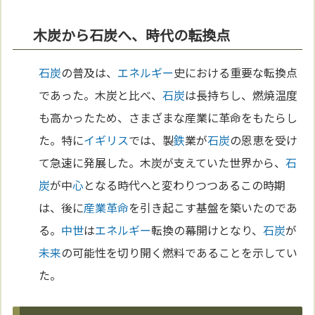
木炭から石炭へ、時代の転換点
石炭
の普及は、
エネルギー
史における重要な転換点
であった。木炭と比べ、
石炭
は長持ちし、燃焼温度
も高かったため、さまざまな産業に革命をもたらし
た。特に
イギリス
では、製
鉄
業が
石炭
の恩恵を受け
て急速に発展した。木炭が支えていた世界から、
石
炭
が中
心
となる時代へと変わりつつあるこの時期
は、後に
産業革命
を引き起こす基盤を築いたのであ
る。
中世
は
エネルギー
転換の幕開けとなり、
石炭
が
未来
の可能性を切り開く燃料であることを示してい
た。