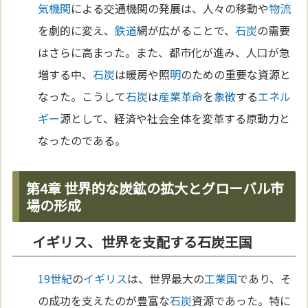
気機関
による交通機関の発展は、人々の移動や
物流
を劇的に変え、
鉄道
網が広がることで、
石炭
の需要
はさらに高まった。また、都市化が進み、人口が急
増する中、
石炭
は暖房や照
明
のための重要な資源と
なった。こうして
石炭
は
産業革命
を
象徴
する
エネル
ギー
源として、経済や社会全体を変革する原動力と
なったのである。
第4章 世界的な炭鉱の拡大とグローバル市
場の形成
イギリス、世界を支配する石炭王国
19世紀
の
イギリス
は、世界最大の
工業
国
であり、そ
の成功を支えたのが豊富な
石炭
資源であった。特に