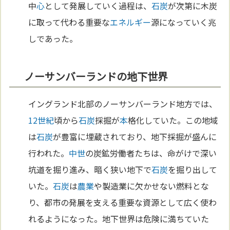
中
心
として発展していく過程は、
石炭
が次第に木炭
に取って代わる重要な
エネルギー
源になっていく兆
しであった。
ノーサンバーランドの地下世界
イングランド北部のノーサンバーランド地方では、
12世紀
頃から
石炭
採掘が
本
格化していた。この地域
は
石炭
が豊富に埋蔵されており、地下採掘が盛んに
行われた。
中世
の炭鉱労働者たちは、命がけで深い
坑道を掘り進み、暗く狭い地下で
石炭
を掘り出して
いた。
石炭
は
農業
や製造業に欠かせない燃料とな
り、都市の発展を支える重要な資源として広く使わ
れるようになった。地下世界は危険に満ちていた