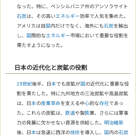
なった。特に、ペンシルバニア州のアンソラサイト
石炭
は、その高い
エネルギー
効率で人気を集めた。
アメリカは自
国
内だけでなく、海外にも
石炭
を輸出
し、
国
際的な
エネルギー
市場において重要な役割を
果たすようになった。
日本の近代化と炭鉱の役割
19世紀
後半、日
本
でも炭鉱が
国
の近代化に重要な役
割を果たした。特に九州地方の三池炭鉱や高島炭鉱
は、日
本
の
産業革命
を支える中
心
的な
存在
であっ
た。これらの炭鉱は、
鉄道
や製
鉄
業、さらには軍事
力の発展に欠かせない資源を供給した。
明治維新
後、日
本
は急速に西洋の
技術
を導入し、
国
内の
石炭