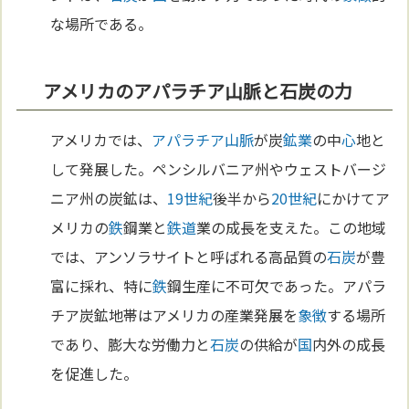
な場所である。
アメリカのアパラチア山脈と石炭の力
アメリカでは、
アパラチア山脈
が炭
鉱業
の中
心
地と
して発展した。ペンシルバニア州やウェストバージ
ニア州の炭鉱は、
19世紀
後半から
20世紀
にかけてア
メリカの
鉄
鋼業と
鉄道
業の成長を支えた。この地域
では、アンソラサイトと呼ばれる高品質の
石炭
が豊
富に採れ、特に
鉄
鋼生産に不可欠であった。アパラ
チア炭鉱地帯はアメリカの産業発展を
象徴
する場所
であり、膨大な労働力と
石炭
の供給が
国
内外の成長
を促進した。