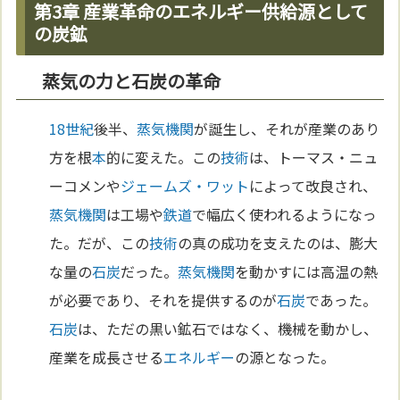
第3章 産業革命のエネルギー供給源として
の炭鉱
蒸気の力と石炭の革命
18世紀
後半、
蒸気機関
が誕生し、それが産業のあり
方を根
本
的に変えた。この
技術
は、トーマス・ニュ
ーコメンや
ジェームズ・ワット
によって改良され、
蒸気機関
は工場や
鉄道
で幅広く使われるようになっ
た。だが、この
技術
の真の成功を支えたのは、膨大
な量の
石炭
だった。
蒸気機関
を動かすには高温の熱
が必要であり、それを提供するのが
石炭
であった。
石炭
は、ただの黒い鉱石ではなく、機械を動かし、
産業を成長させる
エネルギー
の源となった。