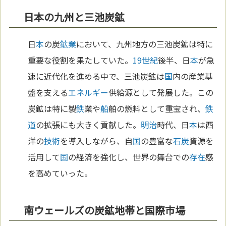
日本の九州と三池炭鉱
日
本
の炭
鉱業
において、九州地方の三池炭鉱は特に
重要な役割を果たしていた。
19世紀
後半、日
本
が急
速に近代化を進める中で、三池炭鉱は
国
内の産業基
盤を支える
エネルギー
供給源として発展した。この
炭鉱は特に製
鉄
業や
船
舶の燃料として重宝され、
鉄
道
の拡張にも大きく貢献した。
明治
時代、日
本
は西
洋の
技術
を導入しながら、自
国
の豊富な
石炭
資源を
活用して
国
の経済を強化し、世界の舞台での
存在
感
を高めていった。
南ウェールズの炭鉱地帯と国際市場