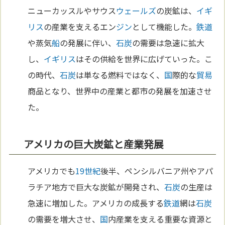
ニューカッスルやサウス
ウェールズ
の炭鉱は、
イギ
リス
の産業を支えるエン
ジン
として機能した。
鉄道
や蒸気
船
の発展に伴い、
石炭
の需要は急速に拡大
し、
イギリス
はその供給を世界に広げていった。こ
の時代、
石炭
は単なる燃料ではなく、
国
際的な
貿易
商品となり、世界中の産業と都市の発展を加速させ
た。
アメリカの巨大炭鉱と産業発展
アメリカでも
19世紀
後半、ペンシルバニア州やアパ
ラチア地方で巨大な炭鉱が開発され、
石炭
の生産は
急速に増加した。アメリカの成長する
鉄道
網は
石炭
の需要を増大させ、
国
内産業を支える重要な資源と