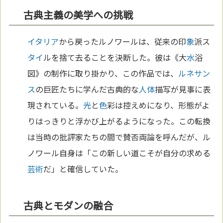
古典主義の美学への挑戦
イタリア
から戻ったルノワールは、従来の印
象
派ス
タイ
ルを捨て去ることを決断した。彼は《大
水
浴
図》の制作に取り掛かり、この作品では、
ルネサン
ス
の巨匠たちに学んだ古典的な
人体
描写が見事に表
現されている。
光
と
色
彩は控えめになり、形態がよ
りはっきりと浮かび上がるようになった。この転換
は当時の批評家たちの間で賛否両論を呼んだが、ル
ノワール自身は「この新しい道こそが自分の求める
芸術
だ」と確信していた。
古典とモダンの融合