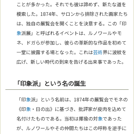
ことが多かった。それでも彼は諦めず、新たな道を
模索した。1874年、サロンから排除された画家たち
は、独自の展覧会を開くことを決意する。この「印
象
派展」と呼ばれるイベントは、ルノワールやモ
ネ、ドガらが参加し、彼らの革新的な作品を初めて
一堂に披露する場となった。これは
芸術
界に波紋を
広げ、新しい時代の到来を告げる出来事であった。
「印象派」という名の誕生
「印
象
派」という名前は、1874年の展覧会でモネの
《印
象
・日の出》に基づき、批評家が皮肉を込めて
名付けたものである。当初は揶揄の対
象
であった
が、ルノワールやその仲間たちはこの呼称を逆手に