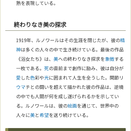
熟を表現している。
終わりなき美の探求
1919年、ルノワールはその生涯を閉じたが、彼の
精
神
は多くの人々の中で生き続けている。最後の作品
《浴女たち》は、
美
への終わりなき探求を
象徴
する
一枚である。
死
の直前まで創作に励み、彼は自分が
愛
した
色
彩や
光
に囲まれて人生を全うした。関節リ
ウマ
チとの闘いを超えて描かれた彼の作品は、逆境
の中でも人間が何を成し遂げられるかを示してい
る。ルノワールは、彼の
絵画
を通じて、世界中の
人々に
美
と
希望
を送り続けている。