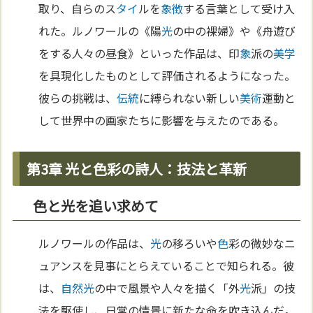
取り、自らのス
タイ
ルを
象徴
する言葉として受け入
れた。ルノワールの《陽
光
の中の裸婦》や《舟遊び
をする人々の昼食》といった作品は、印
象
派の
美学
を具現化したものとして評価されるようになった。
彼らの挑戦は、
伝統
に縛られない新しい
美術
運動と
して世界中の画家たちに影響を与えたのである。
第3章 光と色彩の詩人：技法と革新
色と光を追い求めて
ルノワールの作品は、
光
の移ろいや
色
彩の微妙なニ
ュアンスを見事にとらえていることで知られる。彼
は、
自然
光
の中で風景や人々を描く「外
光
派」の技
法を駆使し、日常の情景に新たな命を吹き込んだ。