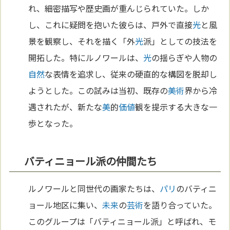
れ、細密描写や歴史画が重んじられていた。しか
し、これに疑問を抱いた彼らは、戸外で直接
光
と風
景を観察し、それを描く「外
光
派」としての技法を
開拓した。特にルノワールは、
光
の揺らぎや人物の
自然
な表情を追求し、従来の硬直的な構図を脱却し
ようとした。この試みは当初、既存の
美術
界から冷
遇されたが、新たな
美
的
価値
観を提示する大きな一
歩となった。
バティニョール派の仲間たち
ルノワールと同世代の画家たちは、
パリ
のバティニ
ョール地区に集い、
未来
の
芸術
を語り合っていた。
このグループは「バティニョール派」と呼ばれ、モ