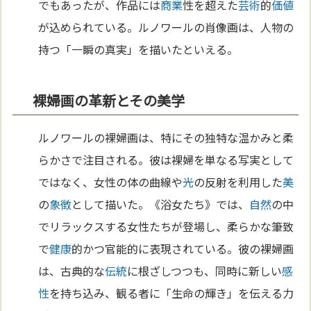
でもあったが、作品には
商業
性を超えた
芸術
的
価値
が込められている。ルノワールの肖像画は、人物の
持つ「一瞬の真実」を描いたといえる。
裸婦画の革新とその美学
ルノワールの裸婦画は、特にその独特な温かみと柔
らかさで注目される。彼は裸婦を単なる写実として
ではなく、女性の体の曲線や
光
の反射を利用した
美
の
象徴
として描いた。《浴女たち》では、
自然
の中
でリラックスする女性たちが登場し、柔らかな筆致
で
健康
的かつ官能的に表現されている。彼の裸婦画
は、古典的な
伝統
に根ざしつつも、同時に新しい
感
性
を持ち込み、観る者に「生命の輝き」を伝える力