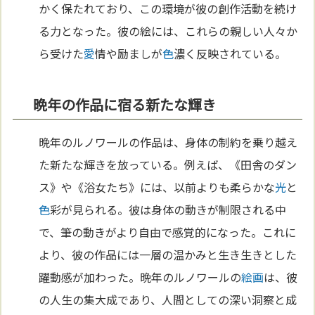
かく保たれており、この環境が彼の創作活動を続け
る力となった。彼の絵には、これらの親しい人々か
ら受けた
愛
情や励ましが
色
濃く反映されている。
晩年の作品に宿る新たな輝き
晩年のルノワールの作品は、身体の制約を乗り越え
た新たな輝きを放っている。例えば、《田舎のダン
ス》や《浴女たち》には、以前よりも柔らかな
光
と
色
彩が見られる。彼は身体の動きが制限される中
で、筆の動きがより自由で感覚的になった。これに
より、彼の作品には一層の温かみと生き生きとした
躍動感が加わった。晩年のルノワールの
絵画
は、彼
の人生の集大成であり、人間としての深い洞察と成