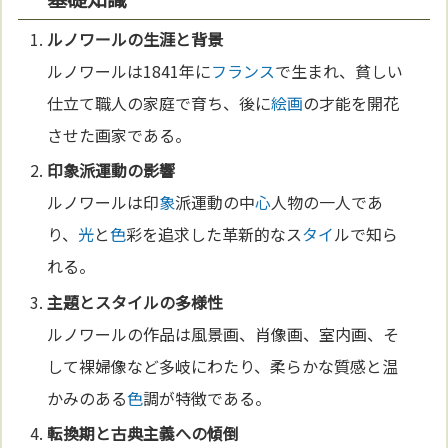
ルノワールの生涯と背景
ルノワールは1841年に
フランス
で生まれ、貧しい
仕立て職人の家庭で育ち、後に
絵画
の才能を開花
させた画家である。
印
象
派運動の影響
ルノワールは印
象
派運動の中
心
人物の一人であ
り、
光
と
色
彩を追求した革新的なス
タイ
ルで知ら
れる。
主題とス
タイ
ルの多様性
ルノワールの作品は風景画、肖像画、室内画、そ
して裸婦像など多岐にわたり、柔らかな質感と温
かみのある
色
調が特徴である。
転換期と古典主義への傾倒