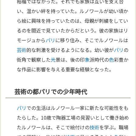
裕福ではなかった。それでも家族は互いを支え合
い、温かい絆を持っていた。ルノワールが幼い頃か
ら絵に興味を持っていたのは、母親が刺繍をしてい
るのを間近で見ていたからだという。彼の家族はリ
モージュから
パリ
に移り住み、そこでルノワールは
芸術
的な刺激を受けるようになる。幼い彼が
パリ
の
街角で観察した
光
景は、後の印
象
派時代の
色
彩豊か
な作品に影響を与える重要な経験となった。
芸術の都パリでの少年時代
パリ
での生活はルノワール一家に新たな可能性をも
たらした。10歳で陶器工場の見習いとして働き始め
たルノワールは、そこで絵付けの
技術
を学ぶ。職場