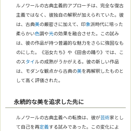
ルノワールの古典主義的アプローチは、完全な復古
主義ではなく、彼独自の解釈が加えられていた。彼
は、古典
美
の厳密さに加えて、印
象
派時代に培った
柔らかい
色
調や
光
の効果を融合させた。この試み
は、彼の作品が持つ普遍的な魅力をさらに強固なも
のにした。《浴女たち》や《田舎の踊り》では、こ
のス
タイ
ルの成熟がうかがえる。彼の新しい作品
は、モダンな観点から古典の
美
を再解釈したものと
して高く評価された。
永続的な美を追求した先に
ルノワールの古典主義への転換は、彼が
芸術
家とし
て自己を再
定義
する試みであった。この変化によ