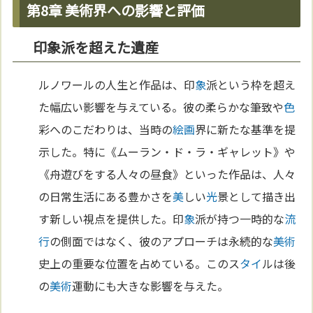
第8章 美術界への影響と評価
印象派を超えた遺産
ルノワールの人生と作品は、印
象
派という枠を超え
た幅広い影響を与えている。彼の柔らかな筆致や
色
彩へのこだわりは、当時の
絵画
界に新たな基準を提
示した。特に《ムーラン・ド・ラ・ギャレット》や
《舟遊びをする人々の昼食》といった作品は、人々
の日常生活にある豊かさを
美
しい
光
景として描き出
す新しい視点を提供した。印
象
派が持つ一時的な
流
行
の側面ではなく、彼のアプローチは永続的な
美術
史上の重要な位置を占めている。このス
タイ
ルは後
の
美術
運動にも大きな影響を与えた。