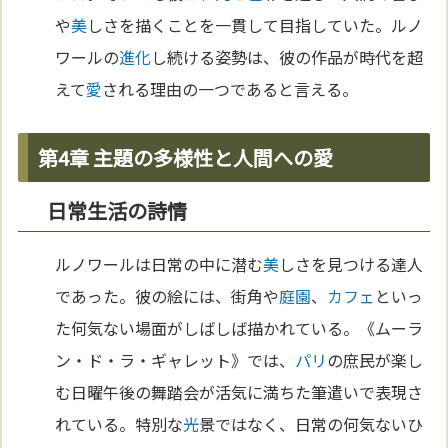
や
美
しさを描くことを一貫して目指していた。ルノ
ワールの
進化
し続ける姿勢は、彼の作品が時代を超
えて
愛
される理由の一つであると言える。
第4章 主題の多様性と人間への愛
日常生活の詩情
ルノワールは日常の中に潜む
美
しさを見つける達人
であった。彼の絵には、街角や
庭園
、
カフェ
といっ
た何気ない場面がしばしば描かれている。《ムーラ
ン・ド・ラ・ギャレット》では、
パリ
の庶民が楽し
む日曜午後の舞踏会が活気に満ちた筆遣いで表現さ
れている。特別な
光
景ではなく、日常の何気ないひ