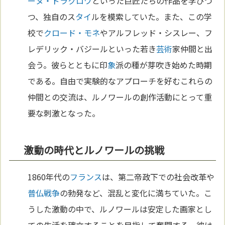
ーヌ・ドラクロワ
といった巨匠たちの作品を学びつ
つ、独自のス
タイ
ルを模索していた。また、この学
校で
クロード・モネ
やアルフレッド・シスレー、フ
レデリック・バジールといった若き
芸術
家仲間と出
会う。彼らとともに印
象
派の種が芽吹き始めた時期
である。自由で実験的なアプローチを好むこれらの
仲間との交流は、ルノワールの創作活動にとって重
要な刺激となった。
激動の時代とルノワールの挑戦
1860年代の
フランス
は、第二帝政下での社会改革や
普仏戦争
の勃発など、混乱と変化に満ちていた。こ
うした激動の中で、ルノワールは安定した画家とし