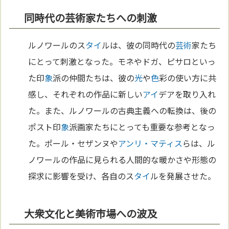
同時代の芸術家たちへの刺激
ルノワールのス
タイ
ルは、彼の同時代の
芸術
家たち
にとって刺激となった。モネやドガ、ピサロといっ
た印
象
派の仲間たちは、彼の
光
や
色
彩の使い方に共
感し、それぞれの作品に新しい
アイ
デアを取り入れ
た。また、ルノワールの古典主義への転換は、後の
ポスト印
象
派画家たちにとっても重要な参考となっ
た。ポール・セザンヌや
アンリ・マティス
らは、ル
ノワールの作品に見られる人間的な暖かさや形態の
探求に影響を受け、各自のス
タイ
ルを発展させた。
大衆文化と美術市場への波及