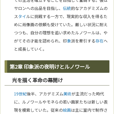
ての生活を確立することを目指して奮闘する。彼は
サロンへの出品を目指し、
伝統
的なアカデミズムの
ス
タイ
ルに挑戦する一方で、現実的な収入を得るた
めに肖像画の依頼も受けていた。厳しい状況に耐え
つつも、自分の理想を追い求めたルノワールは、や
がてその才能を認められ、印
象
派を牽引する
存在
へ
と成長していく。
第2章 印象派の夜明けとルノワール
光を描く革命の幕開け
19世紀
後半、アカデミズム
美術
が主流だった時代
に、ルノワールやモネらの若い画家たちは新しい表
現を模索していた。従来の
絵画
は主に室内で制作さ