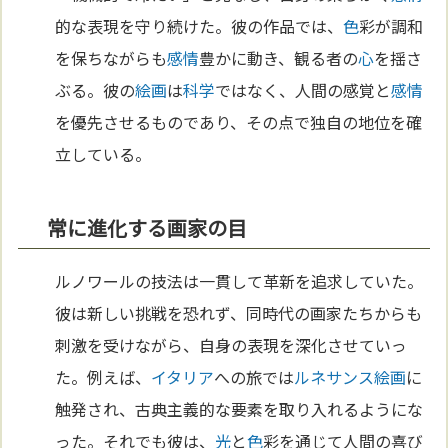
的な表現を守り続けた。彼の作品では、
色
彩が調和
を保ちながらも
感情
豊かに動き、観る者の
心
を揺さ
ぶる。彼の
絵画
は
科学
ではなく、人間の感覚と
感情
を優先させるものであり、その点で独自の地位を確
立している。
常に進化する画家の目
ルノワールの技法は一貫して革新を追求していた。
彼は新しい挑戦を恐れず、同時代の画家たちからも
刺激を受けながら、自身の表現を深化させていっ
た。例えば、
イタリア
への旅では
ルネサンス
絵画
に
触発され、古典主義的な要素を取り入れるようにな
った。それでも彼は、
光
と
色
彩を通じて人間の喜び