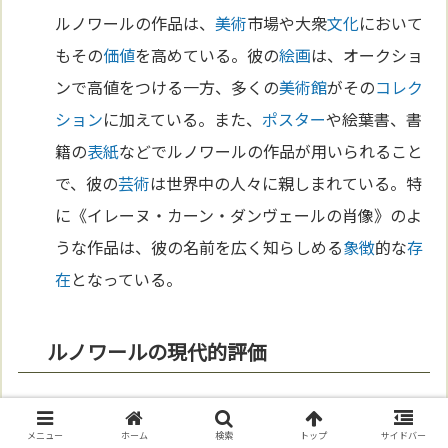
ルノワールの作品は、
美術
市場や大衆
文化
において
もその
価値
を高めている。彼の
絵画
は、オークショ
ンで高値をつける一方、多くの
美術館
がその
コレク
ション
に加えている。また、
ポスター
や絵葉書、書
籍の
表紙
などでルノワールの作品が用いられること
で、彼の
芸術
は世界中の人々に親しまれている。特
に《イレーヌ・カーン・ダンヴェールの肖像》のよ
うな作品は、彼の名前を広く知らしめる
象徴
的な
存
在
となっている。
ルノワールの現代的評価
ルノワールの作品は現代においても高く評価されて
いる。その理由は、彼の描いた人間味あふれるテー
メニュー
ホーム
検索
トップ
サイドバー