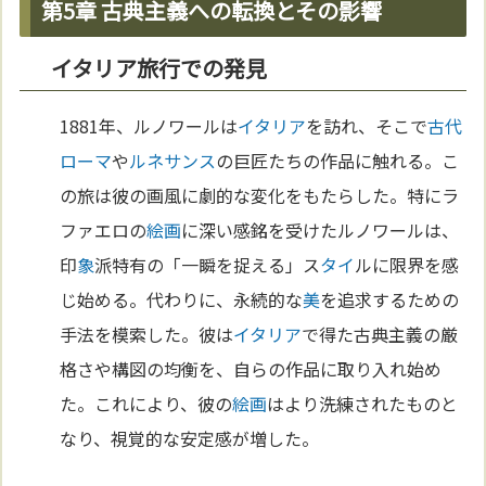
第5章 古典主義への転換とその影響
イタリア旅行での発見
1881年、ルノワールは
イタリア
を訪れ、そこで
古代
ローマ
や
ルネサンス
の巨匠たちの作品に触れる。こ
の旅は彼の画風に劇的な変化をもたらした。特にラ
ファエロの
絵画
に深い感銘を受けたルノワールは、
印
象
派特有の「一瞬を捉える」ス
タイ
ルに限界を感
じ始める。代わりに、永続的な
美
を追求するための
手法を模索した。彼は
イタリア
で得た古典主義の厳
格さや構図の均衡を、自らの作品に取り入れ始め
た。これにより、彼の
絵画
はより洗練されたものと
なり、視覚的な安定感が増した。