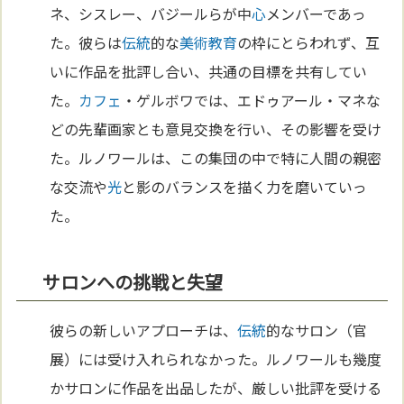
ネ、シスレー、バジールらが中
心
メンバーであっ
た。彼らは
伝統
的な
美術
教育
の枠にとらわれず、互
いに作品を批評し合い、共通の目標を共有してい
た。
カフェ
・ゲルボワでは、エドゥアール・マネな
どの先輩画家とも意見交換を行い、その影響を受け
た。ルノワールは、この集団の中で特に人間の親密
な交流や
光
と影のバランスを描く力を磨いていっ
た。
サロンへの挑戦と失望
彼らの新しいアプローチは、
伝統
的なサロン（官
展）には受け入れられなかった。ルノワールも幾度
かサロンに作品を出品したが、厳しい批評を受ける