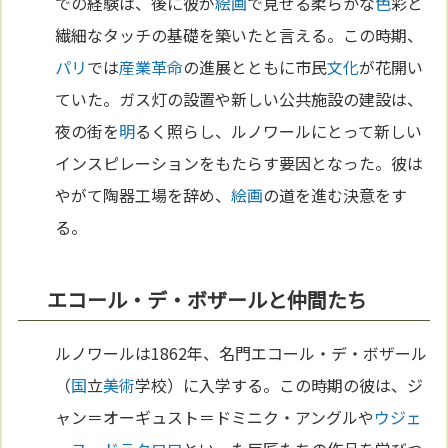
での経験は、後に彼が
絵画
で見せる柔らかな
色
彩と
繊細なタッチの基礎を築いたと言える。この時期、
パリ
では
産業革命
の進展とともに市民
文化
が花開い
ていた。ガス灯の設置や新しい公共施設の建設は、
夜の街を
明
るく照らし、ルノワールにとって新しい
インスピレーションをもたらす要因となった。彼は
やがて陶器工場を辞め、
絵画
の道を進む決意をす
る。
エコール・デ・ボザールと仲間たち
ルノワールは1862年、名門エコール・デ・ボザール
（
国
立
美術
学校）に入学する。この時期の彼は、ジ
ャン＝オーギュスト＝ドミニク・アングルや
ウジェ