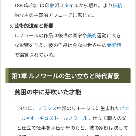
1880年代には印
象
派ス
タイ
ルから離れ、より
伝統
的な古典主義的アプローチに転じた。
芸術
的遺産と影響
ルノワールの作品は後世の画家や
美術
運動に大き
な影響を与え、彼の作品は今なお世界中の
美術館
で鑑賞されている。
第1章 ルノワールの生い立ちと時代背景
貧困の中に芽吹いた才能
1841年、
フランス
中部のリモージュに生まれた
ピエ
ール=オーギュスト・ルノワール
。仕立て職人の父
と仕立て仕事を手伝う母のもと、彼の家庭は決して