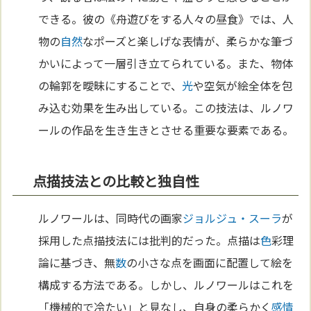
できる。彼の《舟遊びをする人々の昼食》では、人
物の
自然
なポーズと楽しげな表情が、柔らかな筆づ
かいによって一層引き立てられている。また、物体
の輪郭を曖昧にすることで、
光
や空気が絵全体を包
み込む効果を生み出している。この技法は、ルノワ
ールの作品を生き生きとさせる重要な要素である。
点描技法との比較と独自性
ルノワールは、同時代の画家
ジョルジュ・スーラ
が
採用した点描技法には批判的だった。点描は
色
彩理
論に基づき、無
数
の小さな点を画面に配置して絵を
構成する方法である。しかし、ルノワールはこれを
「機械的で冷たい」と見なし、自身の柔らかく
感情