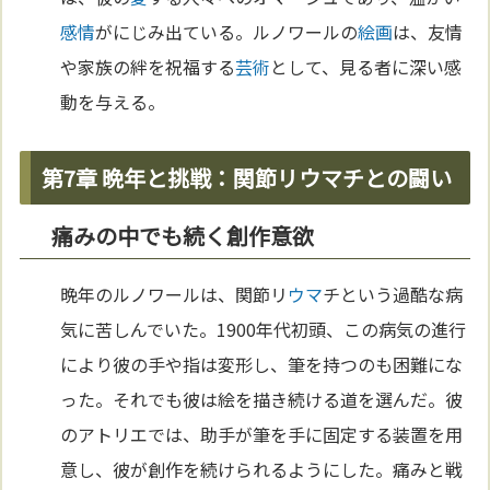
感情
がにじみ出ている。ルノワールの
絵画
は、友情
や家族の絆を祝福する
芸術
として、見る者に深い感
動を与える。
第7章 晩年と挑戦：関節リウマチとの闘い
痛みの中でも続く創作意欲
晩年のルノワールは、関節リ
ウマ
チという過酷な病
気に苦しんでいた。1900年代初頭、この病気の進行
により彼の手や指は変形し、筆を持つのも困難にな
った。それでも彼は絵を描き続ける道を選んだ。彼
のアトリエでは、助手が筆を手に固定する装置を用
意し、彼が創作を続けられるようにした。痛みと戦