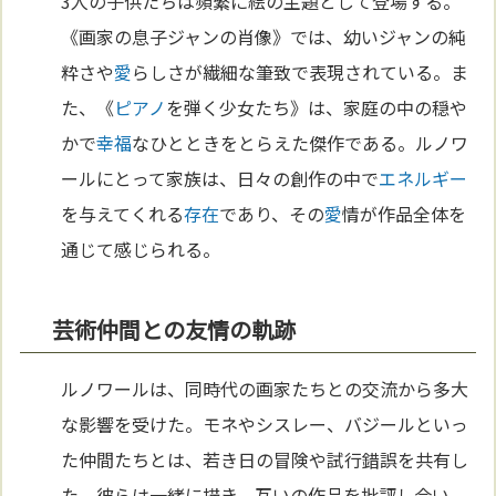
3人の子供たちは頻繁に絵の主題として登場する。
《画家の息子ジャンの肖像》では、幼いジャンの純
粋さや
愛
らしさが繊細な筆致で表現されている。ま
た、《
ピアノ
を弾く少女たち》は、家庭の中の穏や
かで
幸福
なひとときをとらえた傑作である。ルノワ
ールにとって家族は、日々の創作の中で
エネルギー
を与えてくれる
存在
であり、その
愛
情が作品全体を
通じて感じられる。
芸術仲間との友情の軌跡
ルノワールは、同時代の画家たちとの交流から多大
な影響を受けた。モネやシスレー、バジールといっ
た仲間たちとは、若き日の冒険や試行錯誤を共有し
た。彼らは一緒に描き、互いの作品を批評し合い、