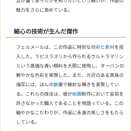
女が誰であったかを知りたいという願いが、作品の
魅力をさらに高めている。
細心の技術が生んだ傑作
フェルメールは、この作品に特別な
技術
と
素材
を投
入した。ラピスラズリから作られるウルトラマ
リン
という高価な青い顔料を大胆に使用し、ターバンの
鮮やかな
色
彩を実現した。また、
光
沢のある真珠の
描写には、ほんの
数
筆で絶妙な輝きを表現してい
る。これらの技法は、彼が
絵画
制作において妥協を
許さなかった職人であることを物語っている。この
細やかなこだわりが、作品に永遠の
美
しさをもたら
している。