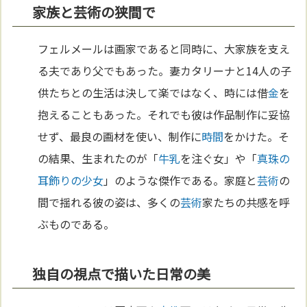
家族と芸術の狭間で
フェルメールは画家であると同時に、大家族を支え
る夫であり父でもあった。妻カタリーナと14人の子
供たちとの生活は決して楽ではなく、時には借
金
を
抱えることもあった。それでも彼は作品制作に妥協
せず、最良の画材を使い、制作に
時間
をかけた。そ
の結果、生まれたのが「
牛乳
を注ぐ女」や「
真珠の
耳飾りの少女
」のような傑作である。家庭と
芸術
の
間で揺れる彼の姿は、多くの
芸術
家たちの共感を呼
ぶものである。
独自の視点で描いた日常の美