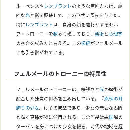
ルーベンスや
レンブラント
のような巨匠たちは、劇
的な
光
と影を駆使して、この形式に深みを与えた。
特に
レンブラント
は、自身の顔を題材とするセル
フ・トローニーを
数
多く残しており、
芸術
と
心理学
の融合を試みたと言える。この
伝統
がフェルメール
にも引き継がれている。
フェルメールのトローニーの特異性
フェルメールのトローニーは、静謐さと
光
の魔術が
融合した独自の世界を生み出している。『
真珠の耳
飾りの少女
』はその典型であり、少女の無垢な表情
と輝く真珠が特に注目される。この作品は異
国
風の
ターバンを身につけた少女を描き、時代や地域を超