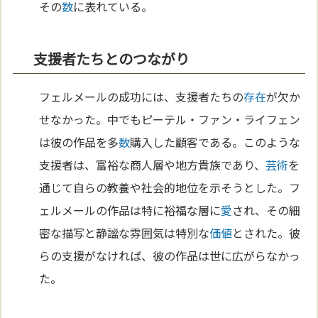
その
数
に表れている。
支援者たちとのつながり
フェルメールの成功には、支援者たちの
存在
が欠か
せなかった。中でもピーテル・ファン・ライフェン
は彼の作品を多
数
購入した顧客である。このような
支援者は、富裕な商人層や地方貴族であり、
芸術
を
通じて自らの教養や社会的地位を示そうとした。フ
ェルメールの作品は特に裕福な層に
愛
され、その細
密な描写と静謐な雰囲気は特別な
価値
とされた。彼
らの支援がなければ、彼の作品は世に広がらなかっ
た。