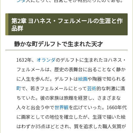
ンダ
人にとって、日常こそが特別だったのである。
第2章 ヨハネス・フェルメールの生涯と作
品群
静かな町デルフトで生まれた天才
1632年、
オランダ
のデルフトに生まれたヨハネス・
フェルメールは、歴史の表舞台に出ることなく静か
に人生を歩んだ。デルフトは
絵画
や陶器で知られる
町
で、若きフェルメールにとって
芸術
的な刺激に満
ちていた。彼の家族は旅館を経営し、さまざまな
人々と出会う中で
世界観
を広げていった。1660年代
に画家としての地位を確立したが、生涯で描いた絵
はわずか35点ほどとされ、質を追求した職人気質が