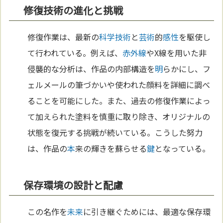
修復技術の進化と挑戦
修復作業は、最新の
科学
技術
と
芸術
的
感性
を駆使し
て行われている。例えば、
赤外線
やX線を用いた非
侵襲的な分析は、作品の内部構造を
明
らかにし、フ
ェルメールの筆づかいや使われた顔料を詳細に調べ
ることを可能にした。また、過去の修復作業によっ
て加えられた塗料を慎重に取り除き、オリジナルの
状態を復元する挑戦が続いている。こうした努力
は、作品の
本
来の輝きを蘇らせる
鍵
となっている。
保存環境の設計と配慮
この名作を
未来
に引き継ぐためには、最適な保存環