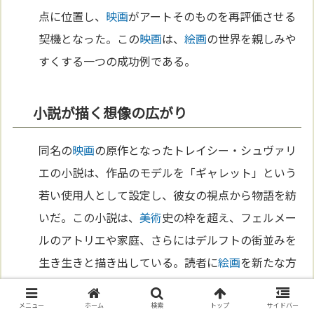
点に位置し、
映画
がアートそのものを再評価させる
契機となった。この
映画
は、
絵画
の世界を親しみや
すくする一つの成功例である。
小説が描く想像の広がり
同名の
映画
の原作となったトレイシー・シュヴァリ
エの小説は、作品のモデルを「ギャレット」という
若い使用人として設定し、彼女の視点から物語を紡
いだ。この小説は、
美術
史の枠を超え、フェルメー
ルのアトリエや家庭、さらにはデルフトの街並みを
生き生きと描き出している。読者に
絵画
を新たな方
法で解釈する機会を与え、アートと
文学
のコラボレ
ーションが生み出す可能性を示した。
メニュー
ホーム
検索
トップ
サイドバー