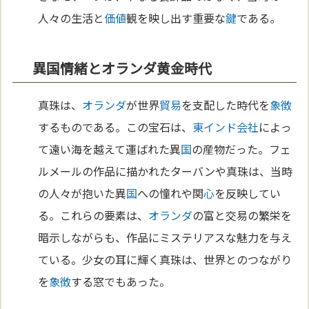
人々の生活と
価値
観を映し出す重要な
鍵
である。
異国情緒とオランダ黄金時代
真珠は、
オランダ
が世界
貿易
を支配した時代を
象徴
するものである。この宝石は、
東インド会社
によっ
て遠い海を越えて運ばれた異
国
の産物だった。フェ
ルメールの作品に描かれたターバンや真珠は、当時
の人々が抱いた異
国
への憧れや関
心
を反映してい
る。これらの要素は、
オランダ
の富と交易の繁栄を
暗示しながらも、作品にミステリアスな魅力を与え
ている。少女の耳に輝く真珠は、世界とのつながり
を
象徴
する窓でもあった。