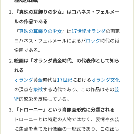
『
真珠の耳飾りの少女
』はヨハネス・フェルメー
ルの作品である
『
真珠の耳飾りの少女
』は
17世紀
オランダ
の画家
ヨハネス・フェルメールによるバ
ロック
時代の肖
像画である。
絵画
は「
オランダ
黄
金
時代」の代表作として知ら
れる
オランダ
黄
金
時代は
17世紀
における
オランダ
文化
の頂点を
象徴
する時代であり、この作品はその
芸
術
的繁栄を反映している。
「トローニー」という肖像画形式に分類される
トローニーとは特定の人物ではなく、表情や衣装
に焦点を当てた肖像画の一形式であり、この絵も