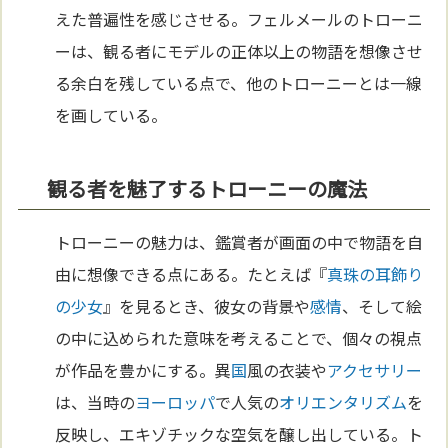
えた普遍性を感じさせる。フェルメールのトローニ
ーは、観る者にモデルの正体以上の物語を想像させ
る余白を残している点で、他のトローニーとは一線
を画している。
観る者を魅了するトローニーの魔法
トローニーの魅力は、鑑賞者が画面の中で物語を自
由に想像できる点にある。たとえば『
真珠の耳飾り
の少女
』を見るとき、彼女の背景や
感情
、そして絵
の中に込められた意味を考えることで、個々の視点
が作品を豊かにする。異
国
風の衣装や
アクセサリー
は、当時の
ヨーロッパ
で人気の
オリエンタリズム
を
反映し、エキゾチックな空気を醸し出している。ト