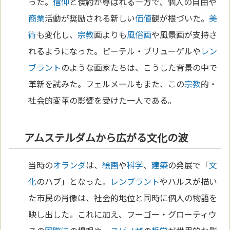
った。
信仰
と倹約が尊ばれる一方で、個人の自由や
商業
活動が奨励される新しい
価値
観が根づいた。
美
術
も変化し、
宗教
画よりも
風俗画
や風景画が支持さ
れるようになった。ピーテル・ブリューゲルや
レン
ブラント
のような画家たちは、こうした背景の中で
革新を試みた。フェルメールもまた、この
宗教
的・
社会的変革の影響を受けた一人である。
アムステルダムから広がる文化の波
当時の
オランダ
は、
絵画
や
科学
、
建築
の発展で「
文
化
のハブ」となった。
レンブラント
やハルスが描い
た市民の肖像は、社会的地位と同時に個人の物語を
映し出した。これに加え、フーゴー・グローティウ