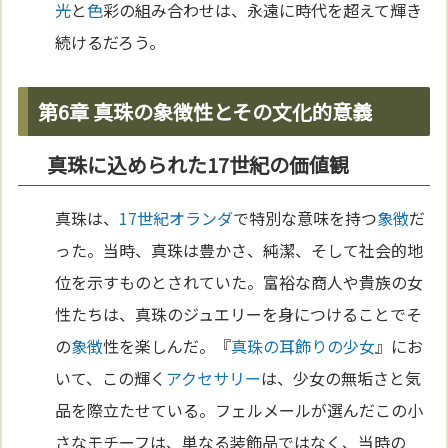
光
と
色
彩の組み合わせは、永遠に時代を超えて輝き
続けるだろう。
第6章 真珠の象徴性とその文化的意義
真珠に込められた17世紀の価値観
真珠は、
17世紀
オランダ
で特別な意味を持つ
象徴
だ
った。当時、真珠は豊かさ、純潔、そして社会的地
位を示すものとされていた。富裕な商人や貴族の女
性たちは、真珠のジュエリーを身につけることでそ
の
象徴
性を楽しんだ。『
真珠の耳飾りの少女
』にお
いて、この輝く
アクセサリー
は、少女の無垢さと気
品を際立たせている。フェルメールが選んだこの小
さなモチーフは、単なる装飾品ではなく、当時の