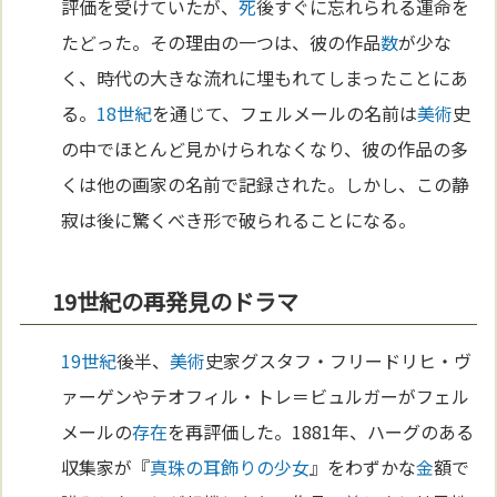
評価を受けていたが、
死
後すぐに忘れられる運命を
たどった。その理由の一つは、彼の作品
数
が少な
く、時代の大きな流れに埋もれてしまったことにあ
る。
18世紀
を通じて、フェルメールの名前は
美術
史
の中でほとんど見かけられなくなり、彼の作品の多
くは他の画家の名前で記録された。しかし、この静
寂は後に驚くべき形で破られることになる。
19世紀の再発見のドラマ
19世紀
後半、
美術
史家グスタフ・フリードリヒ・ヴ
ァーゲンやテオフィル・トレ＝ビュルガーがフェル
メールの
存在
を再評価した。1881年、ハーグのある
収集家が『
真珠の耳飾りの少女
』をわずかな
金
額で