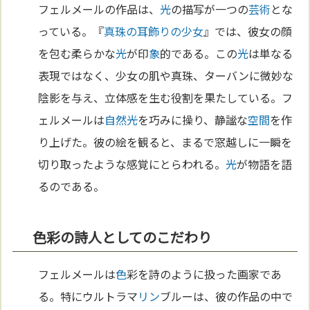
フェルメールの作品は、
光
の描写が一つの
芸術
とな
っている。『
真珠の耳飾りの少女
』では、彼女の顔
を包む柔らかな
光
が印
象
的である。この
光
は単なる
表現ではなく、少女の肌や真珠、ターバンに微妙な
陰影を与え、立体感を生む役割を果たしている。フ
ェルメールは
自然
光
を巧みに操り、静謐な
空間
を作
り上げた。彼の絵を観ると、まるで窓越しに一瞬を
切り取ったような感覚にとらわれる。
光
が物語を語
るのである。
色彩の詩人としてのこだわり
フェルメールは
色
彩を詩のように扱った画家であ
る。特にウルトラマ
リン
ブルーは、彼の作品の中で