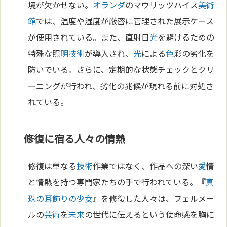
境が欠かせない。
オランダ
のマウリッツハイス
美術
館
では、温度や湿度が厳密に管理された展示ケース
が使用されている。また、直射日
光
を避けるための
特殊な照
明
技術
が導入され、
光
による
色
彩の劣化を
防いでいる。さらに、定期的な状態チェックとクリ
ーニングが行われ、劣化の兆候が現れる前に対処さ
れている。
修復に宿る人々の情熱
修復は単なる
技術
作業ではなく、作品への深い
愛
情
と情熱を持つ専門家たちの手で行われている。『
真
珠の耳飾りの少女
』を修復した人々は、フェルメー
ルの
芸術
を
未来
の世代に伝えるという使命感を胸に