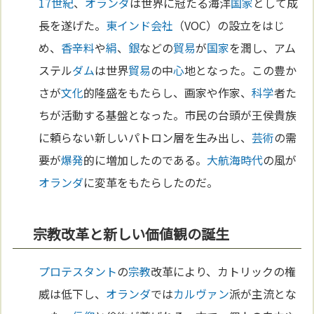
17世紀
、
オランダ
は世界に冠たる海洋
国家
として成
長を遂げた。
東インド会社
（VOC）の設立をはじ
め、
香辛料
や
絹
、
銀
などの
貿易
が
国家
を潤し、アム
ステル
ダム
は世界
貿易
の中
心
地となった。この豊か
さが
文化
的隆盛をもたらし、画家や作家、
科学
者た
ちが活動する基盤となった。市民の台頭が王侯貴族
に頼らない新しいパトロン層を生み出し、
芸術
の需
要が
爆発
的に増加したのである。
大航海時代
の風が
オランダ
に変革をもたらしたのだ。
宗教改革と新しい価値観の誕生
プロテスタント
の
宗教
改革により、カトリックの権
威は低下し、
オランダ
では
カルヴァン
派が主流とな