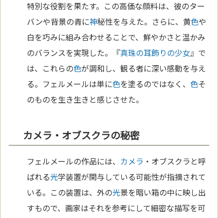
特別な役割を果たす。この高価な顔料は、彼のター
バンや背景の青に
神
秘性を与えた。さらに、黄
色
や
白を巧みに組み合わせることで、鮮やかさと温かみ
のバランスを実現した。『
真珠の耳飾りの少女
』で
は、これらの
色
が調和し、観る者に深い感動を与え
る。フェルメールは単に
色
を塗るのではなく、
色
そ
のものを生き生きと感じさせた。
カメラ・オブスクラの秘密
フェルメールの作品には、
カメラ
・オブスクラと呼
ばれる
光
学装置が関与している可能性が指摘されて
いる。この装置は、外の
光
景を暗い箱の中に映し出
すもので、画家はそれを参考にして細密な描写を可