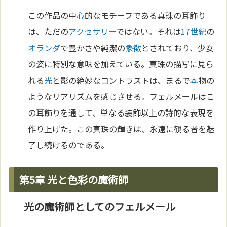
この作品の中
心
的なモチーフである真珠の耳飾り
は、ただの
アクセサリー
ではない。それは
17世紀
の
オランダ
で豊かさや純潔の
象徴
とされており、少女
の姿に特別な意味を加えている。真珠の描写に見ら
れる
光
と影の絶妙なコントラストは、まるで
本
物の
ようなリアリズムを感じさせる。フェルメールはこ
の耳飾りを通して、単なる装飾以上の詩的な表現を
作り上げた。この真珠の輝きは、永遠に観る者を魅
了し続けるのである。
第5章 光と色彩の魔術師
光の魔術師としてのフェルメール