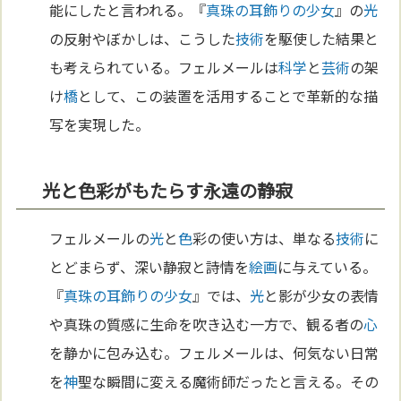
能にしたと言われる。『
真珠の耳飾りの少女
』の
光
の反射やぼかしは、こうした
技術
を駆使した結果と
も考えられている。フェルメールは
科学
と
芸術
の架
け
橋
として、この装置を活用することで革新的な描
写を実現した。
光と色彩がもたらす永遠の静寂
フェルメールの
光
と
色
彩の使い方は、単なる
技術
に
とどまらず、深い静寂と詩情を
絵画
に与えている。
『
真珠の耳飾りの少女
』では、
光
と影が少女の表情
や真珠の質感に生命を吹き込む一方で、観る者の
心
を静かに包み込む。フェルメールは、何気ない日常
を
神
聖な瞬間に変える魔術師だったと言える。その