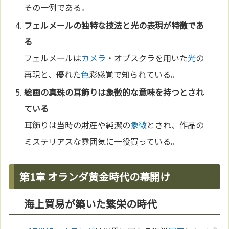
その一例である。
フェルメールの独特な技法と
光
の表現が特徴であ
る
フェルメールは
カメラ
・オブスクラを用いた
光
の
再現と、優れた
色
彩感覚で知られている。
絵画
の真珠の耳飾りは
象徴
的な意味を持つとされ
ている
耳飾りは当時の財産や純潔の
象徴
とされ、作品の
ミステリアスな雰囲気に一役買っている。
第1章 オランダ黄金時代の幕開け
海上貿易が築いた繁栄の時代