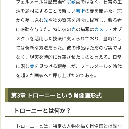
フェルメールは歴史画や
宗教
画ではなく、日常の生
活を題材にすることで新しい
芸術
の扉を開いた。窓
から差し込む
光
や物の質感を丹念に描写し、観る者
に感動を与えた。特に彼の
光
の描写は
カメラ
・オブ
スクラを活用した技法に支えられており、当時とし
ては斬新な方法だった。彼の作品はただの写実では
なく、現実を詩的に昇華させたものと言える。日常
に潜む
美
を見つける眼差しが、フェルメールを時代
を超えた画家へと押し上げたのである。
第3章 トローニーという肖像画形式
トローニーとは何か？
トローニーとは、特定の人物を描く肖像画とは異な