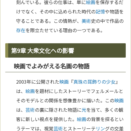
刻んでいる。彼らの仕事は、単に
絵画
を保存するだ
けでなく、その中に込められた時代の
記憶
や物語を
守ることである。この情熱が、
美術
史の中で作品の
存在
を際立たせている理由の一つである。
第9章 大衆文化への影響
映画でよみがえる名画の物語
2003年に公開された
映画
『
真珠の耳飾りの少女
』
は、
絵画
を題材にしたストーリーでフェルメールと
そのモデルとの関係を想像豊かに描いた。この
映画
は、
芸術
の裏に隠された物語に
光
を当て、多くの観
客に新しい視点を提供した。
絵画
の背景を探るとい
うテーマは、視覚
芸術
とストーリーテ
リン
グの交差