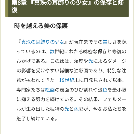
第8章 『真珠の耳飾りの少女』の保存と修
復
時を越える美の保護
『
真珠の耳飾りの少女
』が現在までその
美
しさを保
っているのは、
数
世紀にわたる綿密な保存と修復の
おかげである。この絵は、湿度や
光
によるダメージ
の影響を受けやすい繊細な油彩画であり、特別な注
意が払われてきた。
19世紀
末に再発見されて以来、
専門家たちは
絵画
の表面のひび割れや退
色
を最小限
に抑える努力を続けている。その結果、フェルメー
ルが生み出した独特の
光
と
色
彩が、今なお私たちを
魅了し続けている。