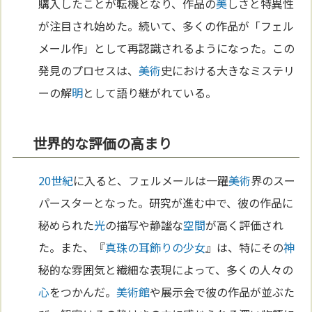
購入したことが転機となり、作品の
美
しさと特異性
が注目され始めた。続いて、多くの作品が「フェル
メール作」として再認識されるようになった。この
発見のプロセスは、
美術
史における大きなミステリ
ーの解
明
として語り継がれている。
世界的な評価の高まり
20世紀
に入ると、フェルメールは一躍
美術
界のスー
パースターとなった。研究が進む中で、彼の作品に
秘められた
光
の描写や静謐な
空間
が高く評価され
た。また、『
真珠の耳飾りの少女
』は、特にその
神
秘的な雰囲気と繊細な表現によって、多くの人々の
心
をつかんだ。
美術館
や展示会で彼の作品が並ぶた