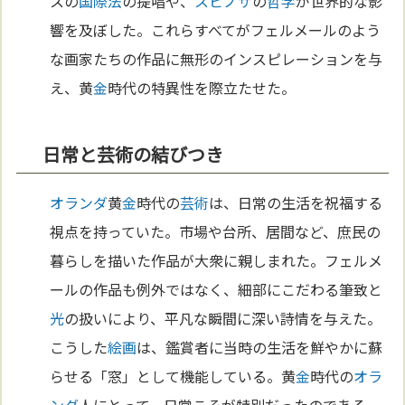
スの
国際法
の提唱や、
スピノザ
の
哲学
が世界的な影
響を及ぼした。これらすべてがフェルメールのよう
な画家たちの作品に無形のインスピレーションを与
え、黄
金
時代の特異性を際立たせた。
日常と芸術の結びつき
オランダ
黄
金
時代の
芸術
は、日常の生活を祝福する
視点を持っていた。市場や台所、居間など、庶民の
暮らしを描いた作品が大衆に親しまれた。フェルメ
ールの作品も例外ではなく、細部にこだわる筆致と
光
の扱いにより、平凡な瞬間に深い詩情を与えた。
こうした
絵画
は、鑑賞者に当時の生活を鮮やかに蘇
らせる「窓」として機能している。黄
金
時代の
オラ