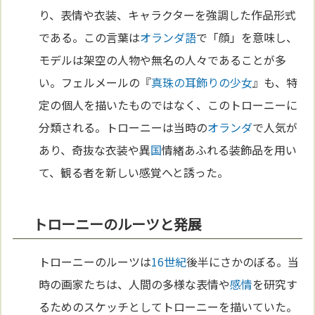
り、表情や衣装、キャラクターを強調した作品形式
である。この言葉は
オランダ語
で「顔」を意味し、
モデルは架空の人物や無名の人々であることが多
い。フェルメールの『
真珠の耳飾りの少女
』も、特
定の個人を描いたものではなく、このトローニーに
分類される。トローニーは当時の
オランダ
で人気が
あり、奇抜な衣装や異
国
情緒あふれる装飾品を用い
て、観る者を新しい感覚へと誘った。
トローニーのルーツと発展
トローニーのルーツは
16世紀
後半にさかのぼる。当
時の画家たちは、人間の多様な表情や
感情
を研究す
るためのスケッチとしてトローニーを描いていた。