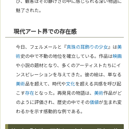
び、観客はその静けさの中に感じられる深い物語に
魅了された。
現代アート界での存在感
今日、フェルメールと『
真珠の耳飾りの少女
』は
美
術
史の中で不動の地位を確立している。作品は
映画
や小説の題材となり、多くのアーティストたちにイ
ンスピレーションを与えてきた。彼の絵は、単なる
美術
品を超えて、時代や
文化
を超える共感を呼び起
こす
存在
となった。再発見の物語は、
美術
作品がど
のように評価され、歴史の中でその
価値
が生まれ変
わるかを示す感動的な例である。