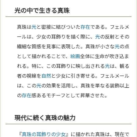
光の中で生きる真珠
真珠は
光
と密接に結びついた
存在
である。フェルメ
ールは、少女の耳飾りを描く際に、
光
の反射とその
繊細な質感を見事に表現した。真珠が小さな
光
の点
として描かれることで、
絵画
全体に生命が吹き込ま
れる。特に、この耳飾りに映し出される
光
は、観る
者の視線を
自然
と少女に引き寄せる。フェルメール
は、この
光
の効果を活用し、真珠を単なる装飾以上
の
存在
感あるモチーフとして昇華させた。
現代に続く真珠の魅力
『
真珠の耳飾りの少女
』に描かれた真珠は、現在で