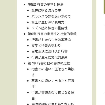
第5章 行書の美学と技法
筆先に宿る流れの美
バランスの妙を追い求めて
筆圧が生む深い表現力
リズム感と練習の重要性
第6章 行書の実用性と社会的意義
行書がもたらした効率革命
文学と行書の交わり
日常生活に溶け込む行書
行書が生んだ文化的遺産
第7章 行書と他の書体の比較
楷書との違い：正確さと柔軟
さ
草書との違い：自由さと可読
性
行書が書道の架け橋となる理
由
書体の融合が生む新たな可能