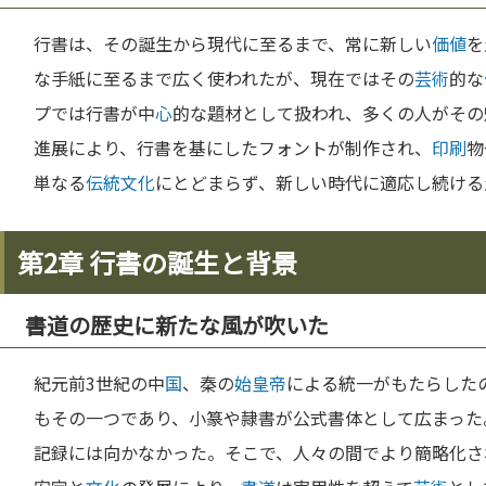
行書は、その誕生から現代に至るまで、常に新しい
価値
を
な手紙に至るまで広く使われたが、現在ではその
芸術
的な
プでは行書が中
心
的な題材として扱われ、多くの人がその
進展により、行書を基にしたフォントが制作され、
印刷
物
単なる
伝統
文化
にとどまらず、新しい時代に適応し続ける
第2章 行書の誕生と背景
書道の歴史に新たな風が吹いた
紀元前3世紀の中
国
、秦の
始皇帝
による統一がもたらした
もその一つであり、小篆や隷書が公式書体として広まった
記録には向かなかった。そこで、人々の間でより簡略化さ