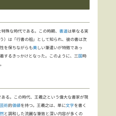
た特殊な時代である。この時期、
書道
は単なる実
う）は「行書の祖」として知られ、彼の書は次
性を保ちながらも
美
しい筆遣いが特徴であっ
着するきっかけとなった。このように、三
国
時
。
）である。この時代、王羲之という偉大な書家が現
芸術
的
価値
を持つ。王羲之は、単に
文字
を書く
然
と調和した流麗な筆致と深い内容が多くの