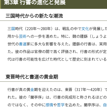
第3章 行書の進化と発展
三国時代からの新たな潮流
三
国
時代（220年～280年）は、戦乱の中で
文化
が発展し
用から
芸術
への一歩を進めた。特に、魏の鍾繇（しょうよ
世代の
書道
家に多大な影響を与えた。鍾繇の行書は、実用
た。彼の作品は官僚の間で高く評価され、行書の形式が定
代は行書の可能性を広げた時代として歴史に刻まれている
東晋時代と書道の黄金期
行書が真の黄
金
期を迎えたのは、東晋（317年～420年
れた。彼の「蘭亭序」は、行書の完成形と称されるほどの
のではなく、その中に
感情
や
哲学
を込めた。蘭亭序は、
自