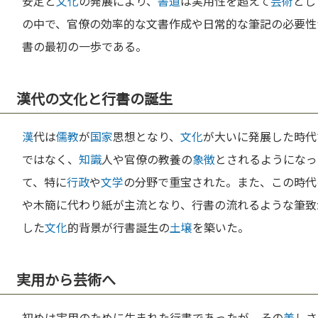
安定と
文化
の発展により、
書道
は実用性を超えて
芸術
とし
の中で、官僚の効率的な文書作成や日常的な筆記の必要性
書の最初の一歩である。
漢代の文化と行書の誕生
漢
代は
儒教
が
国家
思想となり、
文化
が大いに発展した時代
ではなく、
知識
人や官僚の教養の
象徴
とされるようになっ
て、特に
行政
や
文学
の分野で重宝された。また、この時代
や木簡に代わり紙が主流となり、行書の流れるような筆致
した
文化
的背景が行書誕生の
土壌
を築いた。
実用から芸術へ
初めは実用のために生まれた行書であったが、その
美
しさ