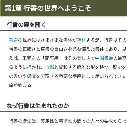
第1章 行書の世界へようこそ
行書の扉を開く
書道
の世界にはさまざまな書体が
存在
するが、行書はその
楷書の正確さと草書の自由さを兼ね備えた書体であり、見
えば、王羲之の「蘭亭序」はその
美
しさで中
国
書道
の最高
るように描かれ、
自然
と調和する優雅な形を持つ。歴史を
の思いや
感情
を表現する重要な手段として用いられてきた
旅が始まる。
なぜ行書は生まれたのか
行書の誕生は、実用性と
芸術
性の間での人々の要求からで