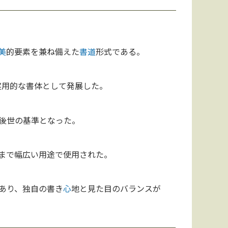
美
的要素を兼ね備えた
書道
形式である。
、実用的な書体として発展した。
後世の基準となった。
まで幅広い用途で使用された。
あり、独自の書き
心
地と見た目のバランスが