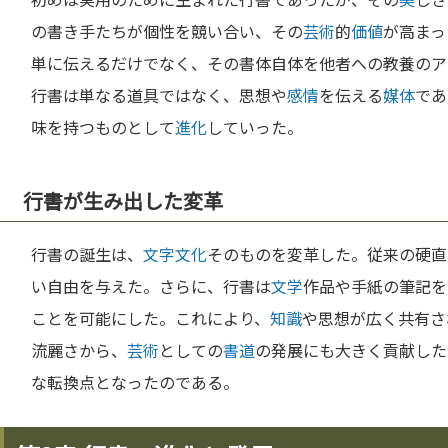
の書き手たちが個性を競い合い、その
芸術
的
価値
が高まっ
単に伝えるだけでなく、その書体自体を他者への教養のア
行書は単なる道具ではなく、思想や
感情
を伝える
媒体
であ
味を持つものとして
進化
していった。
行書が生み出した変革
行書の誕生は、
文字
文化
そのものを変革した。従来の硬直
い自由を与えた。さらに、行書は
文学
作品や手紙の筆記を
ことを可能にした。これにより、
知識
や思想が広く共有さ
流麗さから、
芸術
としての
書道
の発展にも大きく貢献した
な転換点となったのである。