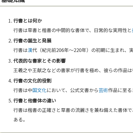
行書とは何か
行書は草書と楷書の中間的な書体で、日常的な実用性と
行書の誕生と発展
行書は
漢
代（紀元前206年～220年）の初期に生まれ
代表的な書家とその影響
王羲之や王献之などの書家が行書を極め、彼らの作品は
行書の
文化
的役割
行書は中
国
文化
において、公式文書から
芸術
作品に至る
行書と他書体の違い
行書は楷書の正確さと草書の流麗さを兼ね備えた書体で
ある。