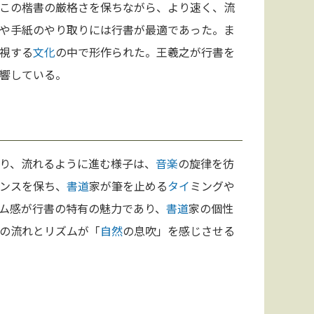
この楷書の厳格さを保ちながら、より速く、流
や手紙のやり取りには行書が最適であった。ま
視する
文化
の中で形作られた。王羲之が行書を
響している。
り、流れるように進む様子は、
音楽
の旋律を彷
ンスを保ち、
書道
家が筆を止める
タイ
ミングや
ム感が行書の特有の魅力であり、
書道
家の個性
の流れとリズムが「
自然
の息吹」を感じさせる