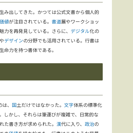
生み出してきた。かつては公式文書から個人的
価値
が注目されている。
書道
展やワークショッ
魅力を再発見している。さらに、
デジタル
化の
や
デザイン
の分野でも活用されている。行書は
生命力を持つ書体である。
のは、
国
土だけではなかった。
文字
体系の標準化
。しかし、それらは筆運びが複雑で、日常的な
れた書き方が求められた。
漢
代に入り、
政治
の