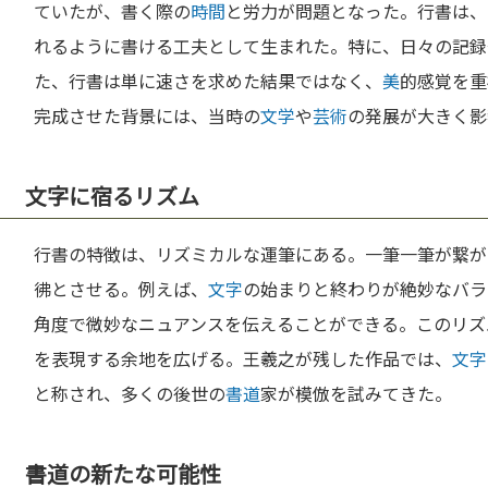
ていたが、書く際の
時間
と労力が問題となった。行書は、
れるように書ける工夫として生まれた。特に、日々の記録
た、行書は単に速さを求めた結果ではなく、
美
的感覚を重
完成させた背景には、当時の
文学
や
芸術
の発展が大きく影
文字に宿るリズム
行書の特徴は、リズミカルな運筆にある。一筆一筆が繋が
彿とさせる。例えば、
文字
の始まりと終わりが絶妙なバラ
角度で微妙なニュアンスを伝えることができる。このリズ
を表現する余地を広げる。王羲之が残した作品では、
文字
と称され、多くの後世の
書道
家が模倣を試みてきた。
書道の新たな可能性