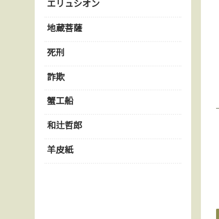
エリュシオン
地蔵菩薩
死刑
詐欺
蟹工船
和辻哲郎
羊皮紙