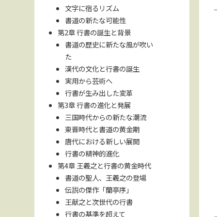
文字に宿るリズム
書道の新たな可能性
第2章 行書の誕生と背景
書道の歴史に新たな風が吹い
た
漢代の文化と行書の誕生
実用から芸術へ
行書が生み出した変革
第3章 行書の進化と発展
三国時代からの新たな潮流
東晋時代と書道の黄金期
唐代における新しい展開
行書の精神的進化
第4章 王羲之と行書の黄金時代
書道の聖人、王羲之の登場
伝説の傑作「蘭亭序」
王献之と次世代の行書
行書の基準を超えて