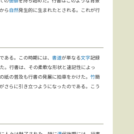
ての
価値
を持ち始めた。行書はこのような背景
から
自然
発生的に生まれたとされる。これが行
である。この時期には、
書道
が単なる
文字
記録
た。行書は、その柔軟な形状と速記性によっ
の紙の普及も行書の発展に拍車をかけた。
竹
簡
がさらに引き立つようになったのである。こう
に人々は魅了された。特に
漢
代後期には、行書