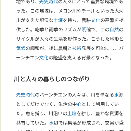
地であり、
先史時代
の人々にとって重要な環境であ
った。この地域は、メコン川やチー川といった大河
川が支えた肥沃な
土壌
を持ち、農耕
文化
の基盤を提
供した。乾季と雨季のリズムが
明
確で、この
自然
の
サイクルが人々の生活を形作った。こうした地形と
気候
の調和が、後に農耕と
技術
発展を可能にし、バ
ーンチエン
文化
の隆盛を支える背景となった。
川と人々の暮らしのつながり
先史時代
のバーンチエンの人々は、川を単なる
水
源
としてだけでなく、生活の中
心
として利用してい
た。魚を捕り、川沿いの
土壌
を耕し、豊かな資源を
共有していた。
水
辺では集落が形成され、交易が盛