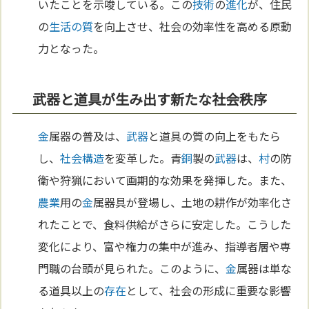
いたことを示唆している。この
技術
の
進化
が、住民
の
生活の質
を向上させ、社会の効率性を高める原動
力となった。
武器と道具が生み出す新たな社会秩序
金
属器の普及は、
武器
と道具の質の向上をもたら
し、
社会構造
を変革した。青
銅
製の
武器
は、
村
の防
衛や狩猟において画期的な効果を発揮した。また、
農業
用の
金
属器具が登場し、土地の耕作が効率化さ
れたことで、食料供給がさらに安定した。こうした
変化により、富や権力の集中が進み、指導者層や専
門職の台頭が見られた。このように、
金
属器は単な
る道具以上の
存在
として、社会の形成に重要な影響