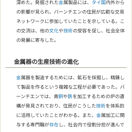
深めた。発掘された
金
属製品には、
タイ
国
内外から
の影響が見られ、バーンチエンの住民が広範な交易
ネットワークに参加していたことを示している。こ
の交流は、他の
文化
や
技術
の受容を促し、社会全体
の発展に寄与した。
金属器の生産技術の進化
金
属器を製造するためには、鉱石を採掘し、精錬し
て製品を作るという複雑な工程が必要であった。バ
ーンチエンでは、青
銅
や
鉄
を加工するための炉の遺
構が発見されており、住民がこうした
技術
を体系的
に活用していたことがわかる。また、
金
属加工に関
与する専門職が
存在
し、社会内で役割分担が進んで