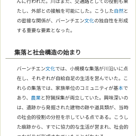
んに行われた。川はまた、交通路としての役割も果
たし、外部との接触を可能にした。こうした
自然
と
の密接な関係が、バーンチエン
文化
の独自性を形成
する重要な要素となった。
集落と社会構造の始まり
バーンチエン
文化
では、小規模な集落が川沿いに点
在し、それぞれが自給自足の生活を営んでいた。こ
れらの集落では、家族単位のコミュニティが基
本
で
あり、
農業
と狩猟採集が両立していた。興味深いの
は、遺跡から発掘された建物の跡や道具類が、当時
の社会的役割の分担を示している点である。こうし
た痕跡から、すでに協力的な生活が営まれ、社会的