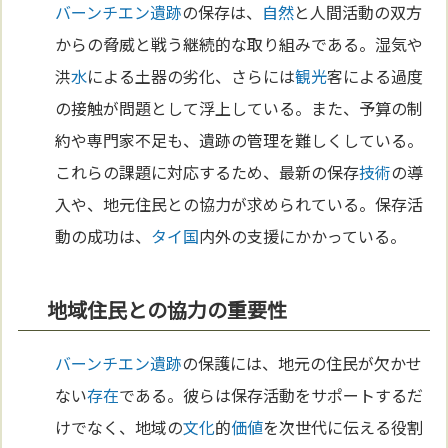
バーンチエン遺跡
の保存は、
自然
と人間活動の双方
からの脅威と戦う継続的な取り組みである。湿気や
洪
水
による土器の劣化、さらには
観光
客による過度
の接触が問題として浮上している。また、予算の制
約や専門家不足も、遺跡の管理を難しくしている。
これらの課題に対応するため、最新の保存
技術
の導
入や、地元住民との協力が求められている。保存活
動の成功は、
タイ
国
内外の支援にかかっている。
地域住民との協力の重要性
バーンチエン遺跡
の保護には、地元の住民が欠かせ
ない
存在
である。彼らは保存活動をサポートするだ
けでなく、地域の
文化
的
価値
を次世代に伝える役割