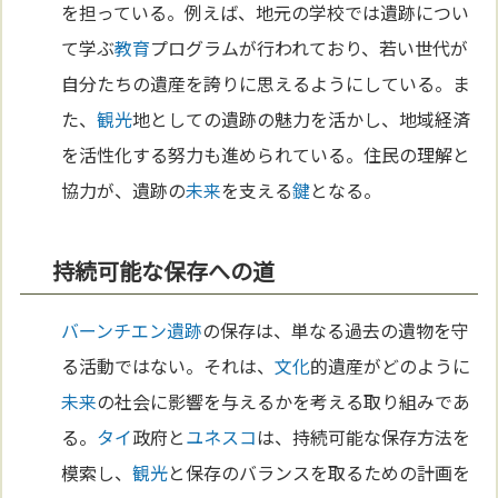
を担っている。例えば、地元の学校では遺跡につい
て学ぶ
教育
プログラムが行われており、若い世代が
自分たちの遺産を誇りに思えるようにしている。ま
た、
観光
地としての遺跡の魅力を活かし、地域経済
を活性化する努力も進められている。住民の理解と
協力が、遺跡の
未来
を支える
鍵
となる。
持続可能な保存への道
バーンチエン遺跡
の保存は、単なる過去の遺物を守
る活動ではない。それは、
文化
的遺産がどのように
未来
の社会に影響を与えるかを考える取り組みであ
る。
タイ
政府と
ユネスコ
は、持続可能な保存方法を
模索し、
観光
と保存のバランスを取るための計画を