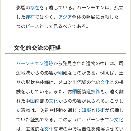
影響の
存在
を示唆している。バーンチエンは、孤立
した
存在
ではなく、
アジア
全体の発展に貢献した一
つのピースとして見るべきである。
文化的交流の証拠
バーンチエン遺跡
から発見された遺物の中には、周
辺地域からの影響が
明
確なものがある。例えば、土
器の形状や装飾は、メコン川流域の他の
文化
との接
触を示している。また、青
銅
器製造
技術
も、遠く離
れた中
国
南部の
文化
からの影響が見られる。こうし
た遺物は、交易や移動を通じて
知識
と
技術
が伝播し
ていた証拠である。このように、バーンチエン
文化
は、広域的な
文化
交流の中で独自性を発展させてい