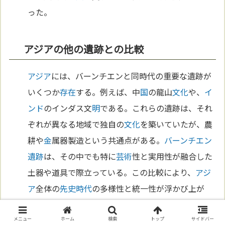
った。
アジアの他の遺跡との比較
アジア
には、バーンチエンと同時代の重要な遺跡が
いくつか
存在
する。例えば、中
国
の龍山
文化
や、
イ
ンド
のインダス文
明
である。これらの遺跡は、それ
ぞれが異なる地域で独自の
文化
を築いていたが、農
耕や
金
属器製造という共通点がある。
バーンチエン
遺跡
は、その中でも特に
芸術
性と実用性が融合した
土器や道具で際立っている。この比較により、
アジ
ア
全体の
先史時代
の多様性と統一性が浮かび上が
る。
メニュー
ホーム
検索
トップ
サイドバー