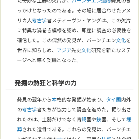
た奇妙な土器の欠片が、
バーンチエン遺跡
発見のき
っかけとなったのである。その場に居合わせたアメ
リカ人
考古学
者スティーヴン・ヤングは、この欠片
に特異な渦巻き模様を認め、即座に調査の必要性を
確信した。この偶然の発見が、バーンチエン
文化
を
世界に知らしめ、
アジア
先史
文化
研究を新たなステ
ージへと導く契機となった。
発掘の熱狂と科学の力
発見の翌年から
本
格的な発掘が始まり、
タイ
国
内外
の
考古学
者たちが協力して調査を進めた。掘り出さ
れたのは、土器だけでなく青
銅
器や
鉄
器、そして
埋
葬
された遺骨である。これらの発見は、バーンチエ
ンが単なる古代の
村
ではなく、高度な
技術
と社会組