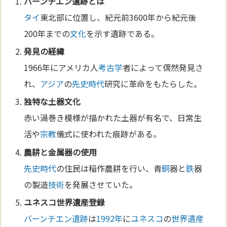
バーンチエン遺跡
とは
タイ
東北部に位置し、紀元前3600年から紀元後
200年までの
文化
を示す遺跡である。
発見の経緯
1966年にアメリカ人
考古学
者によって偶然発見さ
れ、
アジア
の
先史時代
研究に革命をもたらした。
独特な土器
文化
赤い渦巻き模様が描かれた土器が有名で、日常生
活や
宗教
儀式に使われた痕跡がある。
農耕と
金
属器の使用
先史時代
の住民は稲作農耕を行い、青
銅
器と
鉄
器
の製造
技術
を発展させていた。
ユネスコ
世界遺産
登録
バーンチエン遺跡
は
1992年
に
ユネスコ
の
世界遺産