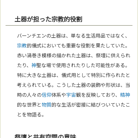
土器が担った宗教的役割
バーンチエンの土器は、単なる生活用品ではなく、
宗教
的儀式においても重要な役割を果たしていた。
赤い渦巻き模様の描かれた土器は、祭壇に供えられ
たり、
神
聖な場で使用されたりした可能性がある。
特に大きな土器は、儀式用として特別に作られたと
考えられている。こうした土器の装飾や形状は、当
時の人々の
信仰
体系や
宇宙
観を反映しており、
精神
的な世界と
物質
的な生活が密接に結びついていたこ
とを物語る。
祭壇と共有空間の意味