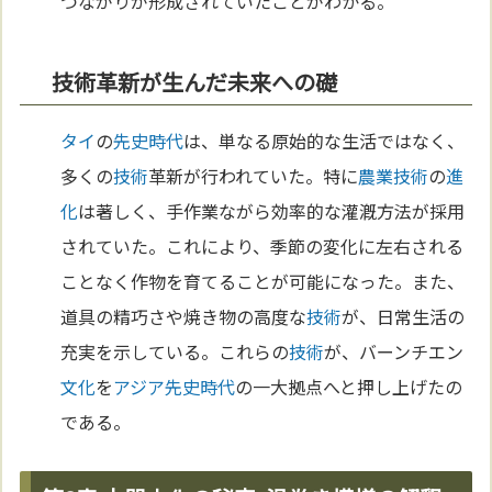
つながりが形成されていたことがわかる。
技術革新が生んだ未来への礎
タイ
の
先史時代
は、単なる原始的な生活ではなく、
多くの
技術
革新が行われていた。特に
農業
技術
の
進
化
は著しく、手作業ながら効率的な灌漑方法が採用
されていた。これにより、季節の変化に左右される
ことなく作物を育てることが可能になった。また、
道具の精巧さや焼き物の高度な
技術
が、日常生活の
充実を示している。これらの
技術
が、バーンチエン
文化
を
アジア
先史時代
の一大拠点へと押し上げたの
である。