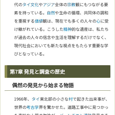
代の
タイ
文化
や
アジア
全体の
宗教
観にもつながる要
素を持っている。
自然
や生命の循環、共同体の調和
を重視する
価値
観は、現在でも多くの人々の
心
に受
け継がれている。こうした
精神
的な遺産は、私たち
が過去の人々の信念や生活を理解するだけでなく、
現代社会においても新たな視点をもたらす重要な学
びとなっている。
第7章 発見と調査の歴史
偶然の発見から始まる物語
1966年、
タイ
東北部の小さな
村
で起きた出来事が、
世界の
考古学
界を驚かせた。道路工事中に見つかっ