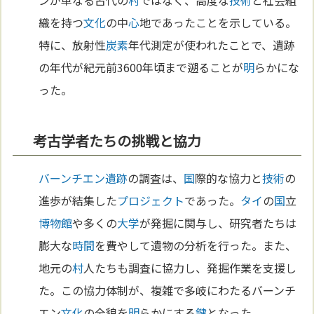
織を持つ
文化
の中
心
地であったことを示している。
特に、放射性
炭素
年代測定が使われたことで、遺跡
の年代が紀元前3600年頃まで遡ることが
明
らかにな
った。
考古学者たちの挑戦と協力
バーンチエン遺跡
の調査は、
国
際的な協力と
技術
の
進歩が結集した
プロジェクト
であった。
タイ
の
国
立
博物館
や多くの
大学
が発掘に関与し、研究者たちは
膨大な
時間
を費やして遺物の分析を行った。また、
地元の
村
人たちも調査に協力し、発掘作業を支援し
た。この協力体制が、複雑で多岐にわたるバーンチ
エン
文化
の全貌を
明
らかにする
鍵
となった。