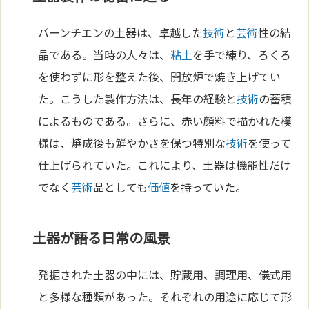
バーンチエンの土器は、卓越した
技術
と
芸術
性の結
晶である。当時の人々は、
粘土
を手で練り、ろくろ
を使わずに形を整えた後、開放炉で焼き上げてい
た。こうした製作方法は、長年の経験と
技術
の蓄積
によるものである。さらに、赤い顔料で描かれた模
様は、焼成後も鮮やかさを保つ特別な
技術
を使って
仕上げられていた。これにより、土器は機能性だけ
でなく
芸術
品としても
価値
を持っていた。
土器が語る日常の風景
発掘された土器の中には、貯蔵用、調理用、儀式用
と多様な種類があった。それぞれの用途に応じて形