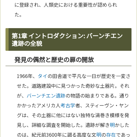
に登録され、人類史における重要性が認められ
た。
第1章 イントロダクション: バーンチエン
遺跡の全貌
発見の偶然と歴史の扉の開放
1966年、
タイ
の田舎道で平凡な一日が歴史を一変さ
せた。道路建設中に見つかった奇妙な土器片。それ
が、
バーンチエン遺跡
の物語の始まりである。通り
かかったアメリカ人
考古学
者、スティーヴン・ヤン
グは、その土器に他にはない独特な渦巻き模様を発
見し、詳細な調査を開始した。遺跡が解き
明
かした
のは、紀元前3600年に遡る高度な文
明
の
存在
であっ