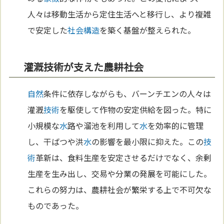
人々は移動生活から定住生活へと移行し、より複雑
で安定した
社会構造
を築く基盤が整えられた。
灌漑技術が支えた農耕社会
自然
条件に依存しながらも、バーンチエンの人々は
灌漑
技術
を駆使して作物の安定供給を図った。特に
小規模な
水
路や溜池を利用して
水
を効率的に管理
し、干ばつや洪
水
の影響を最小限に抑えた。この
技
術
革新は、食料生産を安定させるだけでなく、余剰
生産を生み出し、交易や分業の発展を可能にした。
これらの努力は、農耕社会が繁栄する上で不可欠な
ものであった。