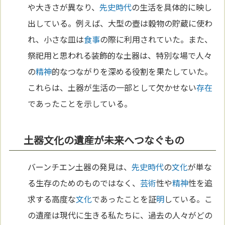
や大きさが異なり、
先史時代
の生活を具体的に映し
出している。例えば、大型の壺は穀物の貯蔵に使わ
れ、小さな皿は
食事
の際に利用されていた。また、
祭祀用と思われる装飾的な土器は、特別な場で人々
の
精神
的なつながりを深める役割を果たしていた。
これらは、土器が生活の一部として欠かせない
存在
であったことを示している。
土器文化の遺産が未来へつなぐもの
バーンチエン土器の発見は、
先史時代
の
文化
が単な
る生存のためのものではなく、
芸術
性や
精神
性を追
求する高度な
文化
であったことを証
明
している。こ
の遺産は現代に生きる私たちに、過去の人々がどの