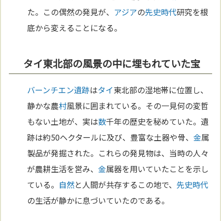
た。この偶然の発見が、
アジア
の
先史時代
研究を根
底から変えることになる。
タイ東北部の風景の中に埋もれていた宝
バーンチエン遺跡
は
タイ
東北部の湿地帯に位置し、
静かな農
村
風景に囲まれている。その一見何の変哲
もない土地が、実は
数
千年の歴史を秘めていた。遺
跡は約50ヘクタールに及び、豊富な土器や骨、
金
属
製品が発掘された。これらの発見物は、当時の人々
が農耕生活を営み、
金
属器を用いていたことを示し
ている。
自然
と人間が共存するこの地で、
先史時代
の生活が静かに息づいていたのである。