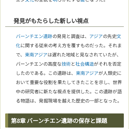
発見がもたらした新しい視点
バーンチエン遺跡
の発見と調査は、
アジア
の先史
文
化
に関する従来の考え方を覆すものだった。それま
で、
東南アジア
は遅れた地域と見なされていたが、
バーンチエンの高度な
技術
と
社会構造
がそれを否定
したのである。この遺跡は、
東南アジア
が人類史に
おいて重要な役割を果たしてきたことを示し、世界
中の研究者に新たな視点を提供した。この遺跡が語
る物語は、発掘現場を越えた歴史の一部となった。
第8章 バーンチエン遺跡の保存と課題