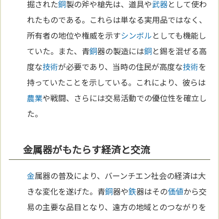
掘された
銅
製の斧や槍先は、道具や
武器
として使わ
れたものである。これらは単なる実用品ではなく、
所有者の地位や権威を示す
シンボル
としても機能し
ていた。また、青
銅
器の製造には
銅
と錫を混ぜる高
度な
技術
が必要であり、当時の住民が高度な
技術
を
持っていたことを示している。これにより、彼らは
農業
や戦闘、さらには交易活動での優位性を確立し
た。
金属器がもたらす経済と交流
金
属器の普及により、バーンチエン社会の経済は大
きな変化を遂げた。青
銅
器や
鉄
器はその
価値
から交
易の主要な品目となり、遠方の地域とのつながりを