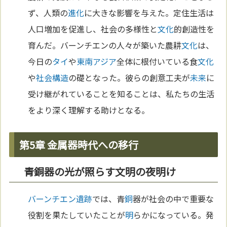
ず、人類の
進化
に大きな影響を与えた。定住生活は
人口増加を促進し、社会の多様性と
文化
的創造性を
育んだ。バーンチエンの人々が築いた農耕
文化
は、
今日の
タイ
や
東南アジア
全体に根付いている食
文化
や
社会構造
の礎となった。彼らの創意工夫が
未来
に
受け継がれていることを知ることは、私たちの生活
をより深く理解する助けとなる。
第5章 金属器時代への移行
青銅器の光が照らす文明の夜明け
バーンチエン遺跡
では、青
銅
器が社会の中で重要な
役割を果たしていたことが
明
らかになっている。発