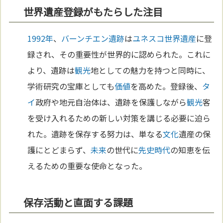
世界遺産登録がもたらした注目
1992年
、
バーンチエン遺跡
は
ユネスコ
世界遺産
に登
録され、その重要性が世界的に認められた。これに
より、遺跡は
観光
地としての魅力を持つと同時に、
学術研究の宝庫としても
価値
を高めた。登録後、
タ
イ
政府や地元自治体は、遺跡を保護しながら
観光
客
を受け入れるための新しい対策を講じる必要に迫ら
れた。遺跡を保存する努力は、単なる
文化
遺産の保
護にとどまらず、
未来
の世代に
先史時代
の知恵を伝
えるための重要な使命となった。
保存活動と直面する課題