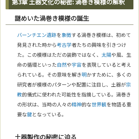
第3章 土器文化の秘密: 渦巻き模様の解釈
謎めいた渦巻き模様の誕生
バーンチエン遺跡
を
象徴
する渦巻き模様は、初めて
発見された時から
考古学
者たちの興味を引きつけ
た。この模様はただの装飾ではなく、
太陽
や風、生
命の循環といった
自然
や
宇宙
を表現していると考え
られている。その意味を解き
明
かすために、多くの
研究者が模様のパターンや配置に注目し、土器が
宗
教
的儀式に使われた可能性を指摘している。渦巻き
の形状は、当時の人々の
精神
的な
世界観
を物語る重
要な
鍵
となっている。
土器製作の秘密に迫る