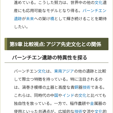
進めている。こうした努力は、世界中の他の
文化
遺
産にも応用可能なモデルとなり得る。
バーンチエン
遺跡
が
未来
への架け
橋
として輝き続けることを期待
したい。
第9章 比較視点: アジア先史文化との関係
バーンチエン遺跡の特異性を探る
バーンチエン
文化
は、
東南アジア
の他の遺跡と比較
して際立つ特徴を持っている。特に注目されるの
は、渦巻き模様の土器と高度な青
銅
器
技術
である。
これらは、同時代の中
国
や
インド
の
文化
と比べても
独自性を放っている。一方で、稲作農耕や
金
属器の
使用といった共通点が、広域的な
技術
交流や
文化
的