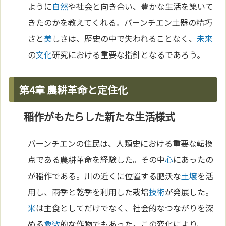
ように
自然
や社会と向き合い、豊かな生活を築いて
きたのかを教えてくれる。バーンチエン土器の精巧
さと
美
しさは、歴史の中で失われることなく、
未来
の
文化
研究における重要な指針となるであろう。
第4章 農耕革命と定住化
稲作がもたらした新たな生活様式
バーンチエンの住民は、人類史における重要な転換
点である農耕革命を経験した。その中
心
にあったの
が稲作である。川の近くに位置する肥沃な
土壌
を活
用し、雨季と乾季を利用した栽培
技術
が発展した。
米
は主食としてだけでなく、社会的なつながりを深
める
象徴
的な作物でもあった。この変化により、