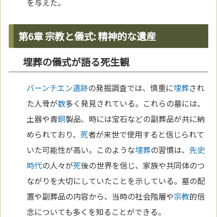
を与えた。
第6章 宗教と儀式: 精神的な遺産
埋葬の儀式が語る死生観
バーンチエン遺跡
の発掘調査では、慎重に
埋葬
され
た人骨が
数
多く発見されている。これらの墓には、
土器や青
銅
製品、時には宝石などの副葬品が共に納
められており、
死
者が来世で使用すると信じられて
いた可能性が高い。このような
埋葬
の習慣は、
先史
時代
の人々が
死
後の世界を信じ、家族や共同体のつ
ながりを大切にしていたことを示している。墓の配
置や副葬品の内容から、当時の社会階層や
宗教
的信
念についても多くを知ることができる。