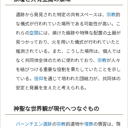
遺跡から発見された特定の共有スペースは、
宗教
的
な儀式が行われていた場所である可能性が高い。こ
れらの
空間
には、焼けた痕跡や特殊な配置の土器が
見つかっており、火を用いた儀式が行われていたと
推測されている。また、こうした場所は、個人では
なく共同体全体のために使われており、
宗教
が人々
を結びつける重要な役割を果たしていたことを示し
ている。
信仰
を通じて培われた団結力が、共同体の
安定と発展を支えたと考えられる。
神聖な世界観が現代へつなぐもの
バーンチエン遺跡
の
宗教
的遺物や
埋葬
の慣習は、現