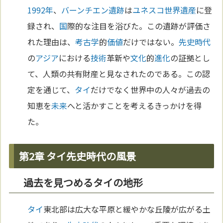
1992年
、
バーンチエン遺跡
は
ユネスコ
世界遺産
に登
録され、
国
際的な注目を浴びた。この遺跡が評価さ
れた理由は、
考古学
的
価値
だけではない。
先史時代
の
アジア
における
技術
革新や
文化
的
進化
の証拠とし
て、人類の共有財産と見なされたのである。この認
定を通じて、
タイ
だけでなく世界中の人々が過去の
知恵を
未来
へと活かすことを考えるきっかけを得
た。
第2章 タイ先史時代の風景
過去を見つめるタイの地形
タイ
東北部は広大な平原と緩やかな丘陵が広がる土