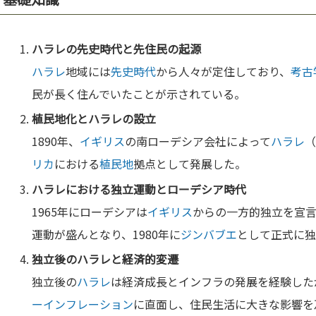
ハラレ
の
先史時代
と先住民の起源
ハラレ
地域には
先史時代
から人々が定住しており、
考古
民が長く住んでいたことが示されている。
植民地
化と
ハラレ
の設立
1890年、
イギリス
の南ローデシア会社によって
ハラレ
リカ
における
植民地
拠点として発展した。
ハラレ
における独立運動とローデシア時代
1965年にローデシアは
イギリス
からの一方的独立を宣
運動が盛んとなり、1980年に
ジンバブエ
として正式に
独立後の
ハラレ
と経済的変遷
独立後の
ハラレ
は経済成長とインフラの発展を経験したが
ーインフレーション
に直面し、住民生活に大きな影響を