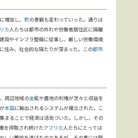
に増加し、
町
の景観も変わっていった。通りは
リカ
人たちは都市の外れや労働者居住区に隔離
建設やインフラ整備に従事し、厳しい労働環境
に住み、社会的な隔たりが深まった。この
都市
、周辺地域の
金
鉱や農地の利権が次々と収益を
が
本
国
に輸出されるシステムが確立された。こ
集まることで経済は活気づいた。しかし、その
働を搾取され続けた
アフリカ
人たちにとっては
かしい繁栄を遂げたのであるが、その裏には暗