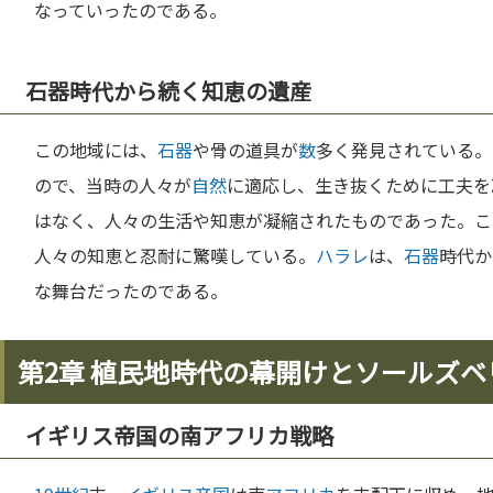
なっていったのである。
石器時代から続く知恵の遺産
この地域には、
石器
や骨の道具が
数
多く発見されている。
ので、当時の人々が
自然
に適応し、生き抜くために工夫を
はなく、人々の生活や知恵が凝縮されたものであった。こ
人々の知恵と忍耐に驚嘆している。
ハラレ
は、
石器
時代か
な舞台だったのである。
第2章 植民地時代の幕開けとソールズベ
イギリス帝国の南アフリカ戦略