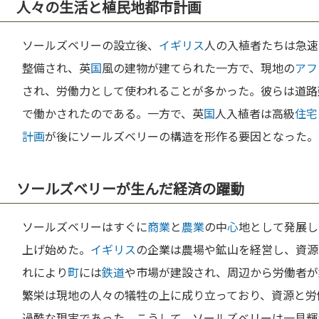
人々の生活と植民地都市計画
ソールズベリーの設立後、
イギリス
人の入植者たちは急速
整備され、英
国
風の建物が建てられた一方で、現地の
アフ
され、労働力として使われることが多かった。彼らは道路
で働かされたのである。一方で、英
国
人入植者は高級
住宅
計画
が後にソールズベリーの構造を形作る要因となった。
ソールズベリーが生んだ経済の躍動
ソールズベリーはすぐに
商業
と
農業
の中
心
地として発展し
上げ始めた。
イギリス
の企業は農場や鉱山を経営し、資源
れにより
町
には
鉄道
や市場が建設され、周辺から労働者が
繁栄は現地の人々の犠牲の上に成り立っており、資源と労
過酷な現実であった。こうして、ソールズベリーは一見輝