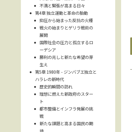
不満と緊張が高まる日々
第4章 独立運動と革命の胎動
抑圧から始まった反抗の火種
戦火の始まりとゲリラ戦術の
展開
国際社会の圧力と孤立するロ
ーデシア
勝利の兆しと新たな希望の芽
生え
第5章 1980年 - ジンバブエ独立と
ハラレの新時代
歴史的瞬間の訪れ
理想に燃えた新政府のスター
ト
都市整備とインフラ発展の挑
戦
新たな課題と高まる国民の期
待