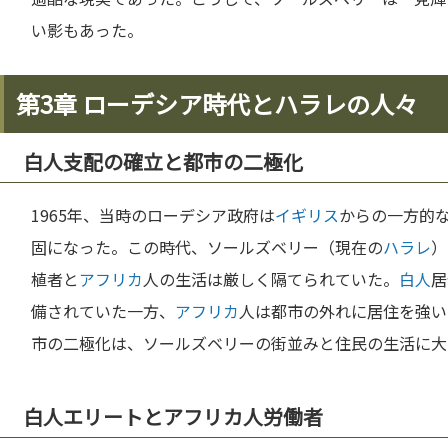
い影もあった。
第3章 ローデシア時代とハラレの人々
白人支配の確立と都市の二極化
1965年、当時のローデシア政府は
イギリス
からの一方的
固になった。この時代、ソールズベリー（現在の
ハラレ
）
植者と
アフリカ
人の生活は厳しく隔てられていた。
白人
居
備されていた一方、
アフリカ
人は都市の外れに居住を強い
市の二極化は、ソールズベリーの街並みと住民の生活に大
白人エリートとアフリカ人労働者