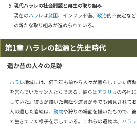
現代
ハラレ
の社会問題と再生の取り組み
現在の
ハラレ
は
貧困
、インフラ不備、
政治
的不安定など
の新たな取り組みが進められている。
第1章 ハラレの起源と先史時代
遥か昔の人々の足跡
ハラレ
地域には、何千年も前から人々が暮らしていた痕跡
を営んでいたサン人たちである。彼らは
アフリカ
の各地に
していた。彼らが描いた岩絵や道具が今でも発見されてお
人の遺した岩絵は、
動物
や狩りの場面を描いたもので、彼
て生きていた様子を示している。これらの遺物は、
ハラレ