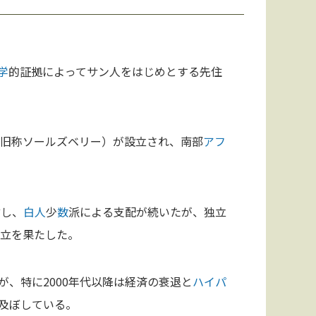
学
的証拠によってサン人をはじめとする先住
（旧称ソールズベリー）が設立され、南部
アフ
言し、
白人
少
数
派による支配が続いたが、独立
独立を果たした。
、特に2000年代以降は経済の衰退と
ハイパ
及ぼしている。