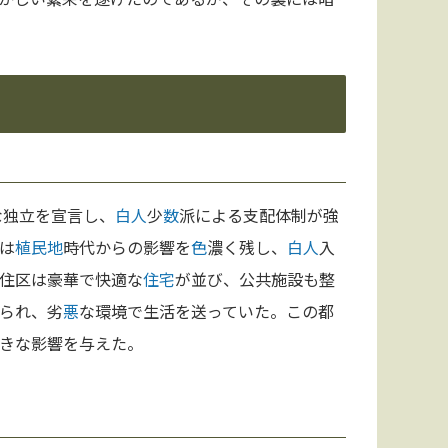
な独立を宣言し、
白人
少
数
派による支配体制が強
は
植民地
時代からの影響を
色
濃く残し、
白人
入
住区は豪華で快適な
住宅
が並び、公共施設も整
られ、劣
悪
な環境で生活を送っていた。この都
きな影響を与えた。