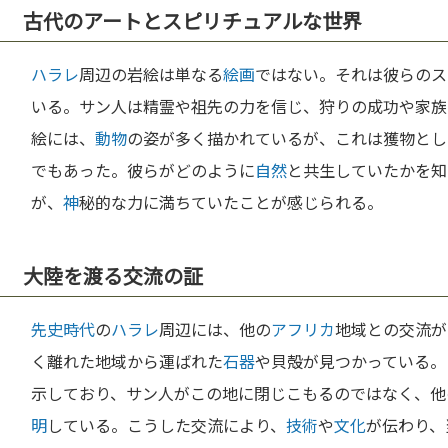
古代のアートとスピリチュアルな世界
ハラレ
周辺の岩絵は単なる
絵画
ではない。それは彼らのス
いる。サン人は精霊や祖先の力を信じ、狩りの成功や家族
絵には、
動物
の姿が多く描かれているが、これは獲物とし
でもあった。彼らがどのように
自然
と共生していたかを知
が、
神
秘的な力に満ちていたことが感じられる。
大陸を渡る交流の証
先史時代
の
ハラレ
周辺には、他の
アフリカ
地域との交流が
く離れた地域から運ばれた
石器
や貝殻が見つかっている。
示しており、サン人がこの地に閉じこもるのではなく、他
明
している。こうした交流により、
技術
や
文化
が伝わり、