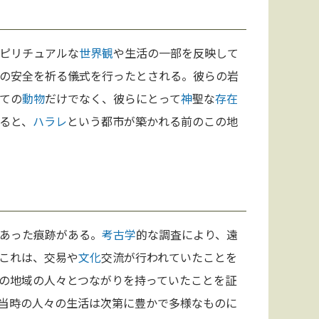
ピリチュアルな
世界観
や生活の一部を反映して
の安全を祈る儀式を行ったとされる。彼らの岩
ての
動物
だけでなく、彼らにとって
神
聖な
存在
ると、
ハラレ
という都市が築かれる前のこの地
あった痕跡がある。
考古学
的な調査により、遠
これは、交易や
文化
交流が行われていたことを
の地域の人々とつながりを持っていたことを証
当時の人々の生活は次第に豊かで多様なものに