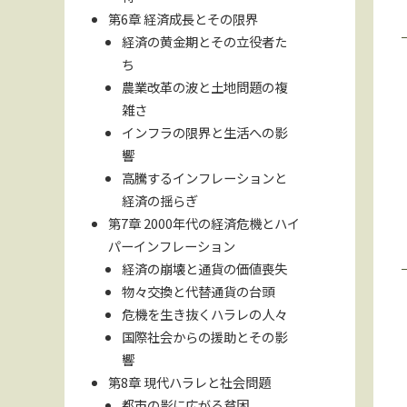
第6章 経済成長とその限界
経済の黄金期とその立役者た
ち
農業改革の波と土地問題の複
雑さ
インフラの限界と生活への影
響
高騰するインフレーションと
経済の揺らぎ
第7章 2000年代の経済危機とハイ
パーインフレーション
経済の崩壊と通貨の価値喪失
物々交換と代替通貨の台頭
危機を生き抜くハラレの人々
国際社会からの援助とその影
響
第8章 現代ハラレと社会問題
都市の影に広がる貧困