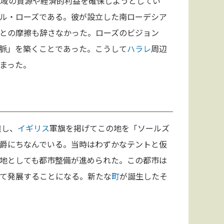
地域の資源や経済的利益を確保しようとしてい
ル・ローズである。彼が設立した南ローデシア
との摩擦も辞さなかった。ローズのビジョン
脈」を築くことであった。こうして
ハラレ
周辺
まった。
達し、
イギリス
軍旗を掲げてこの地を「ソールズ
爵にちなんでいる。当時はわずかなテントと仮
地としても都市整備が進められた。この都市は
て発展することになる。新たな
町
が誕生したそ