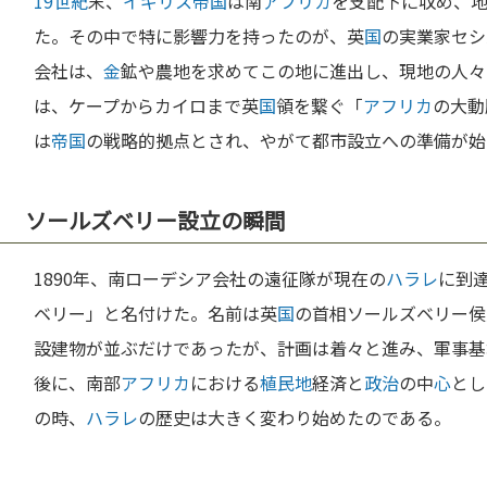
19世紀
末、
イギリス
帝国
は南
アフリカ
を支配下に収め、
た。その中で特に影響力を持ったのが、英
国
の実業家セシ
会社は、
金
鉱や農地を求めてこの地に進出し、現地の人々
は、ケープからカイロまで英
国
領を繋ぐ「
アフリカ
の大動
は
帝国
の戦略的拠点とされ、やがて都市設立への準備が始
ソールズベリー設立の瞬間
1890年、南ローデシア会社の遠征隊が現在の
ハラレ
に到
ベリー」と名付けた。名前は英
国
の首相ソールズベリー侯
設建物が並ぶだけであったが、計画は着々と進み、軍事基
後に、南部
アフリカ
における
植民地
経済と
政治
の中
心
とし
の時、
ハラレ
の歴史は大きく変わり始めたのである。