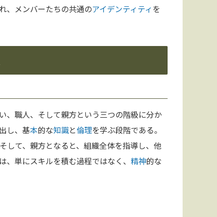
れ、メンバーたちの共通の
アイデンティティ
を
い、職人、そして親方という三つの階級に分か
出し、基
本
的な
知識
と
倫理
を学ぶ段階である。
そして、親方となると、組織全体を指導し、他
は、単にスキルを積む過程ではなく、
精神
的な