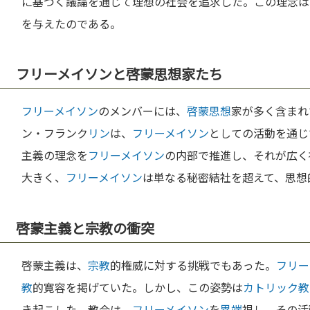
に基づく議論を通じて理想の社会を追求した。この理念は
を与えたのである。
フリーメイソンと啓蒙思想家たち
フリーメイソン
のメンバーには、
啓蒙思想
家が多く含まれ
ン・フランク
リン
は、
フリーメイソン
としての活動を通じ
主義の理念を
フリーメイソン
の内部で推進し、それが広く
大きく、
フリーメイソン
は単なる秘密結社を超えて、思想
啓蒙主義と宗教の衝突
啓蒙主義は、
宗教
的権威に対する挑戦でもあった。
フリー
教
的寛容を掲げていた。しかし、この姿勢は
カトリック教
き起こした。教会は、
フリーメイソン
を
異端
視し、その活