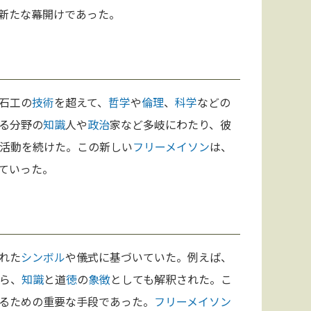
新たな幕開けであった。
石工の
技術
を超えて、
哲学
や
倫理
、
科学
などの
る分野の
知識
人や
政治
家など多岐にわたり、彼
活動を続けた。この新しい
フリーメイソン
は、
ていった。
れた
シンボル
や儀式に基づいていた。例えば、
ら、
知識
と道
徳
の
象徴
としても解釈された。こ
るための重要な手段であった。
フリーメイソン