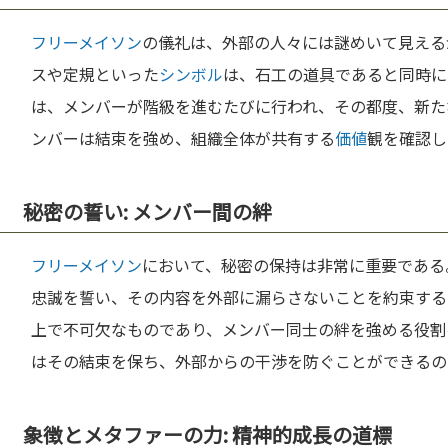
フリーメイソン
の儀礼は、外部の人々には謎めいて見える
スや定規といった
シンボル
は、石工の道具であると同時に
は、メンバーが階級を進むたびに行われ、その都度、新た
ンバーは結束を強め、組織全体が共有する
価値
観を確認し
秘密の誓い: メンバー間の絆
フリーメイソン
において、秘密の保持は非常に重要である
忠誠を誓い、その内容を外部に漏らさないことを約束する
上で不可欠なものであり、メンバー同士の絆を強める役割
はその結束を保ち、外部からの干渉を防ぐことができるの
象徴とメタファーの力: 精神的成長の道標