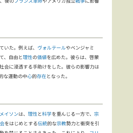
、後の
フランス革命
やアメリカ独立
戦争
に影響
ていた。例えば、
ヴォルテール
やベンジャミ
て、自由と
理性
の
価値
を広めた。彼らは、啓蒙
社会に浸透する手助けをした。彼らの影響力は
的な運動の中
心
的
存在
となった。
メイソン
は、
理性
と
科学
を重んじる一方で、
宗
会
をはじめとする
伝統
的な
宗教
勢力と衝突を引
動を禁じることさえあった。これにより、
フリ