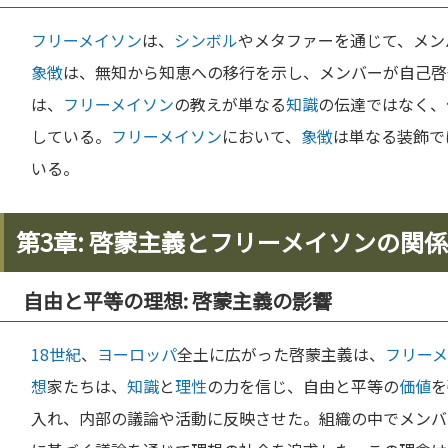
フリーメイソン
は、
シンボル
やメタファーを通じて、メン
象徴
は、無知から知恵への移行を示し、メンバーが自己啓
は、
フリーメイソン
の教えが単なる
知識
の伝達ではなく、
している。
フリーメイソン
において、
象徴
は単なる装飾で
いる。
第3章: 啓蒙主義とフリーメイソンの関係
自由と平等の理想: 啓蒙主義の影響
18世紀
、
ヨーロッパ
全土に広がった啓蒙主義は、
フリー
想
家たちは、
知識
と
理性
の力を信じ、自由と平等の
価値
を
入れ、内部の議論や活動に反映させた。組織の中でメンバ