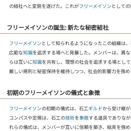
の結社へと変貌を遂げた。これが
フリーメイソン
としての
フリーメイソンの誕生: 新たな秘密結社
フリーメイソン
として知られるようになったこの組織は、
広範な
知識
を追求する場へと発展した。メンバーは、異な
らは互いに
知識
を共有し、理想の社会を追求する場として
厳しい規則と秘密保持を維持しつつ、社会的影響力を強め
初期のフリーメイソンの儀式と象徴
フリーメイソン
の初期の儀式は、石工
ギルド
から受け継が
コンパスや定規は、石工の
技術
を
象徴
する道具でありなが
れらの儀式は、メンバーが互いに信頼を築き、結束を強め