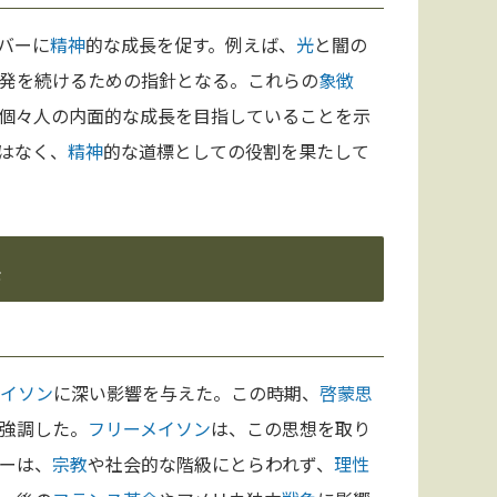
バーに
精神
的な成長を促す。例えば、
光
と闇の
発を続けるための指針となる。これらの
象徴
個々人の内面的な成長を目指していることを示
はなく、
精神
的な道標としての役割を果たして
メイソン
に深い影響を与えた。この時期、
啓蒙思
強調した。
フリーメイソン
は、この思想を取り
ーは、
宗教
や社会的な階級にとらわれず、
理性