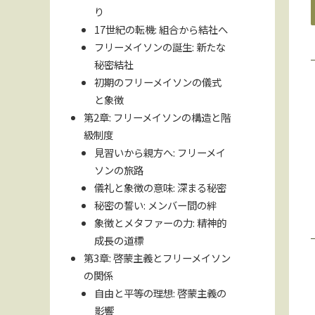
り
17世紀の転機: 組合から結社へ
フリーメイソンの誕生: 新たな
秘密結社
初期のフリーメイソンの儀式
と象徴
第2章: フリーメイソンの構造と階
級制度
見習いから親方へ: フリーメイ
ソンの旅路
儀礼と象徴の意味: 深まる秘密
秘密の誓い: メンバー間の絆
象徴とメタファーの力: 精神的
成長の道標
第3章: 啓蒙主義とフリーメイソン
の関係
自由と平等の理想: 啓蒙主義の
影響