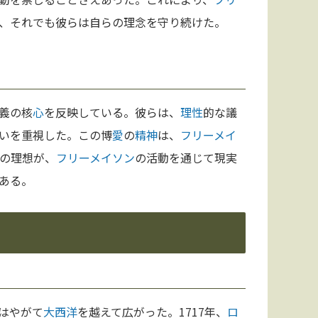
、それでも彼らは自らの理念を守り続けた。
義の核
心
を反映している。彼らは、
理性
的な議
いを重視した。この博
愛
の
精神
は、
フリーメイ
の理想が、
フリーメイソン
の活動を通じて現実
ある。
はやがて
大西洋
を越えて広がった。1717年、
ロ