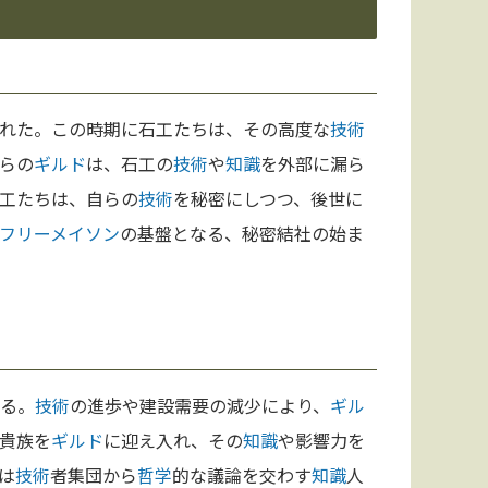
れた。この時期に石工たちは、その高度な
技術
らの
ギルド
は、石工の
技術
や
知識
を外部に漏ら
工たちは、自らの
技術
を秘密にしつつ、後世に
フリーメイソン
の基盤となる、秘密結社の始ま
る。
技術
の進歩や建設需要の減少により、
ギル
貴族を
ギルド
に迎え入れ、その
知識
や影響力を
は
技術
者集団から
哲学
的な議論を交わす
知識
人