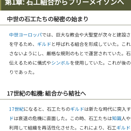
第1章: 石工組合からフリーメイソンへ
中世の石工たちの秘密の始まり
中世
ヨーロッパ
では、巨大な教会や大聖堂が次々と建設さ
を守るため、
ギルド
と呼ばれる組合を形成していた。これ
さないようにし、厳格な規則のもとで運営されていた。石
伝えるために儀式や
シンボル
を使用していた。これが後の
りであった。
17世紀の転機: 組合から結社へ
17世紀
になると、石工たちの
ギルド
は新たな時代に突入す
ド
は衰退の危機に直面した。この時、石工たちは
知識
人や
利用して組織を再活性化させた。これにより、石工
ギルド