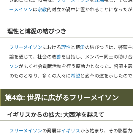
ーメイソン
は
宗教
的対立の渦中に置かれることになったが
理性と博愛の結びつき
フリーメイソン
における
理性
と博
愛
の結びつきは、啓蒙主
論を通じて、社会の改
善
を目指し、メンバー同士の助け合
ソン
が広く社会貢献活動を行う原動力となった。啓蒙主義
のものとなり、多くの人々に
希望
と変革の道を示したので
第4章: 世界に広がるフリーメイソン
イギリスからの拡大: 大西洋を越えて
フリーメイソン
の発展は
イギリス
から始まり、その影響力