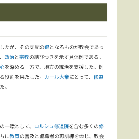
したが、その支配の
鍵
となるものが教会であっ
、
政治
と
宗教
の結びつきを示す具体例である。
心
を深める一方で、地方の統治を支援した。例
る役割を果たした。
カール大帝
にとって、
修道
た。
の一環として、
ロルシュ修道院
を含む多くの
修
ちに
教育
の普及と聖職者の再訓練を命じ、教会