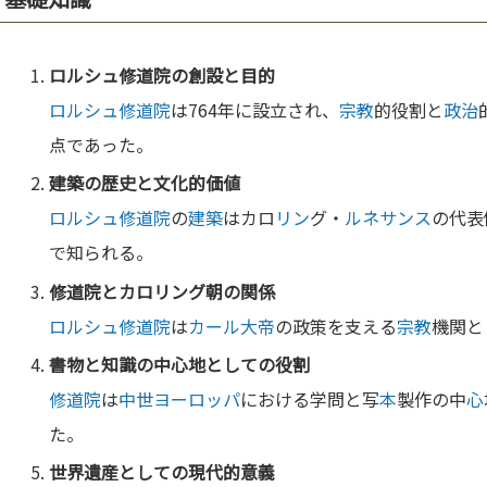
ロルシュ修道院
の創設と目的
ロルシュ修道院
は764年に設立され、
宗教
的役割と
政治
点であった。
建築
の歴史と
文化
的
価値
ロルシュ修道院
の
建築
はカロ
リン
グ・
ルネサンス
の代表
で知られる。
修道院
とカロ
リン
グ朝の関係
ロルシュ修道院
は
カール大帝
の政策を支える
宗教
機関と
書物
と
知識
の中
心
地としての役割
修道院
は
中世
ヨーロッパ
における学問と写
本
製作の中
心
た。
世界遺産
としての現代的意義