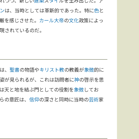
れつつ、新しい
建築
ス
タイ
ルを生み出した。ア
ン
は、当時としては革新的であった。特に
色
と
厳を感じさせた。
カール大帝
の
文化
政策によっ
現されているのだ。
は、
聖書
の物語や
キリスト教
の教義が
象徴
的に
姿が見られるが、これは訪問者に
神
の啓示を思
は天と地を結ぶ門としての役割を
象徴
してお
らの意匠は、
信仰
の深さと同時に当時の
芸術
家