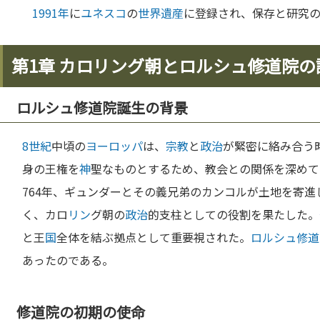
1991年
に
ユネスコ
の
世界遺産
に登録され、保存と研究
第1章 カロリング朝とロルシュ修道院の
ロルシュ修道院誕生の背景
8世紀
中頃の
ヨーロッパ
は、
宗教
と
政治
が緊密に絡み合う
身の王権を
神
聖なものとするため、教会との関係を深めて
764年、ギュンダーとその義兄弟のカンコルが土地を寄進
く、カロ
リン
グ朝の
政治
的支柱としての役割を果たした。
と王
国
全体を結ぶ拠点として重要視された。
ロルシュ修道
あったのである。
修道院の初期の使命