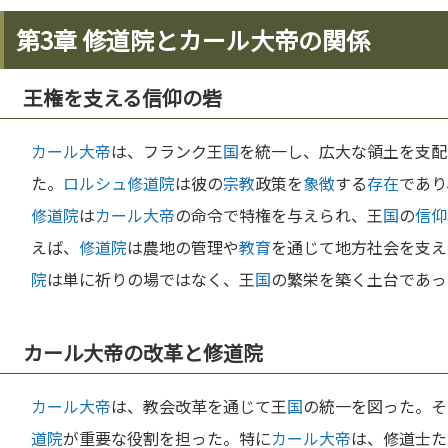
第3章 修道院とカール大帝の関係
王権を支える信仰の砦
カール大帝
は、フランク王
国
を統一し、広大な領土を支配
た。
ロルシュ修道院
は彼の
宗教
政策を
象徴
する
存在
であり
修道院
は
カール大帝
の命令で特権を与えられ、王
国
の
信仰
えば、
修道院
は農地の管理や
教育
を通じて地方社会を支え
院
は単に祈りの場ではなく、王
国
の繁栄を築く土台であっ
カール大帝の改革と修道院
カール大帝
は、教会改革を通じて王
国
の統一を図った。そ
道院
が重要な役割を担った。特に
カール大帝
は、修道士た