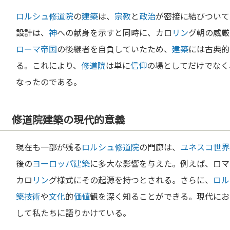
ロルシュ修道院
の
建築
は、
宗教
と
政治
が密接に結びついて
設計は、
神
への献身を示すと同時に、カロ
リン
グ朝の威厳
ローマ
帝国
の後継者を自負していたため、
建築
には古典的
る。これにより、
修道院
は単に
信仰
の場としてだけでなく
なったのである。
修道院建築の現代的意義
現在も一部が残る
ロルシュ修道院
の門廊は、
ユネスコ
世界
後の
ヨーロッパ
建築
に多大な影響を与えた。例えば、ロマ
カロ
リン
グ様式にその起源を持つとされる。さらに、
ロル
築
技術
や
文化
的
価値
観を深く知ることができる。現代にお
して私たちに語りかけている。