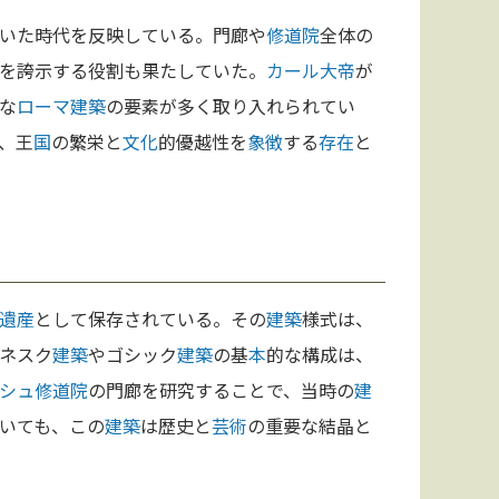
いた時代を反映している。門廊や
修道院
全体の
を誇示する役割も果たしていた。
カール大帝
が
な
ローマ
建築
の要素が多く取り入れられてい
、王
国
の繁栄と
文化
的優越性を
象徴
する
存在
と
遺産
として保存されている。その
建築
様式は、
ネスク
建築
やゴシック
建築
の基
本
的な構成は、
シュ修道院
の門廊を研究することで、当時の
建
いても、この
建築
は歴史と
芸術
の重要な結晶と