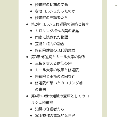
修道院の初期の使命
なぜロルシュだったのか
修道院の守護者たち
第2章 ロルシュ修道院の建築と芸術
カロリング様式の美の結晶
門廊に隠された物語
芸術と権力の融合
修道院建築の現代的意義
第3章 修道院とカール大帝の関係
王権を支える信仰の砦
カール大帝の改革と修道院
修道院と王権の強固な絆
修道院が築いたカロリング朝
の未来
第4章 中世の知識の宝庫としてのロ
ルシュ修道院
知識の守護者たち
写本製作の驚異的な世界