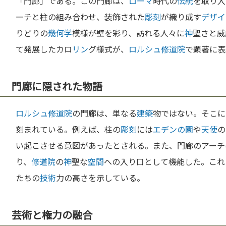
「門廊」である。この門廊は、
ローマ
時代の
伝統
を取り入
ーチと柱の組み合わせ、装飾された
彫刻
が織り成す
デザイ
りどりの
幾何学
模様が壁を彩り、訪れる人々に
神
聖さと威
て発展したカロ
リン
グ様式が、
ロルシュ修道院
で顕著に表
門廊に隠された物語
ロルシュ修道院
の門廊は、単なる
建築
物ではない。そこに
刻まれている。例えば、柱の
彫刻
には
エデンの園
や
天使
の
い起こさせる意図があったとされる。また、門廊のアーチ
り、
修道院
の
神
聖な
空間
への入り口として機能した。これ
たちの
技術
力の高さを示している。
芸術と権力の融合