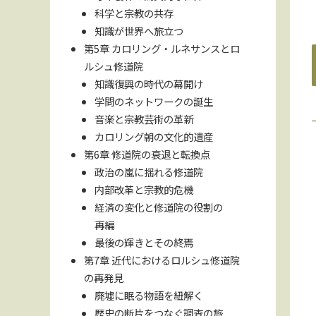
科学と宗教の共存
知識が世界へ旅立つ
第5章 カロリング・ルネサンスとロ
ルシュ修道院
知識復興の時代の幕開け
学問のネットワークの誕生
音楽と宗教芸術の革新
カロリング朝の文化的遺産
第6章 修道院の衰退と転換点
政治の嵐に揺れる修道院
内部改革と宗教的危機
経済の変化と修道院の役割の
再編
最後の輝きとその終焉
第7章 近代におけるロルシュ修道院
の再発見
廃墟に眠る物語を紐解く
歴史の断片をつなぐ調査の旅