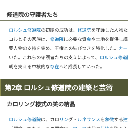
修道院の守護者たち
ロルシュ修道院
の初期の成功は、
修道院
を守護した人物た
コルとその家族は、
修道院
に必要な資
金
や土地を提供し続
要人物の支持を集め、王権との結びつきを強化した。
カー
いた。これらの守護者たちの支えによって、
ロルシュ修道
朝を支える中核的な
存在
へと成長していった。
第2章 ロルシュ修道院の建築と芸術
カロリング様式の美の結晶
ロルシュ修道院
は、カロ
リン
グ・
ルネサンス
を
象徴
する
建