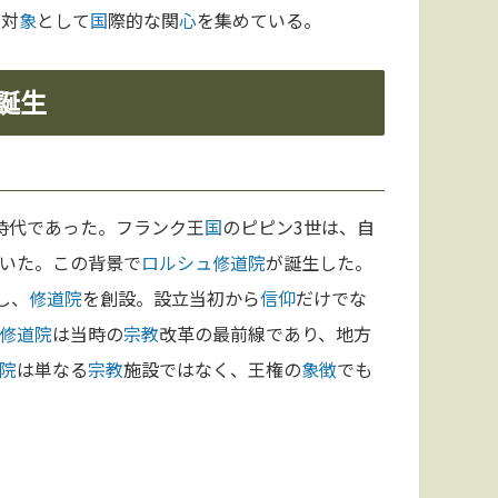
の対
象
として
国
際的な関
心
を集めている。
誕生
時代であった。フランク王
国
のピピン3世は、自
いた。この背景で
ロルシュ修道院
が誕生した。
し、
修道院
を創設。設立当初から
信仰
だけでな
修道院
は当時の
宗教
改革の最前線であり、地方
院
は単なる
宗教
施設ではなく、王権の
象徴
でも