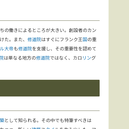
ちの働きによるところが大きい。創設者のカン
けた。また、
修道院
はすぐにフランク王
国
の重
ル大帝
も
修道院
を支援し、その重要性を認めて
院
は単なる地方の
修道院
ではなく、カロ
リン
グ
築
として知られる。その中でも特筆すべきは