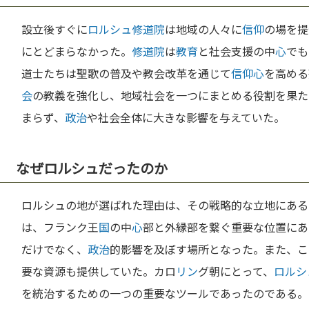
設立後すぐに
ロルシュ修道院
は地域の人々に
信仰
の場を提
にとどまらなかった。
修道院
は
教育
と社会支援の中
心
でも
道士たちは聖歌の普及や教会改革を通じて
信仰
心
を高める
会
の教義を強化し、地域社会を一つにまとめる役割を果た
まらず、
政治
や社会全体に大きな影響を与えていた。
なぜロルシュだったのか
ロルシュの地が選ばれた理由は、その戦略的な立地にある
は、フランク王
国
の中
心
部と外縁部を繋ぐ重要な位置にあ
だけでなく、
政治
的影響を及ぼす場所となった。また、こ
要な資源も提供していた。カロ
リン
グ朝にとって、
ロルシ
を統治するための一つの重要なツールであったのである。