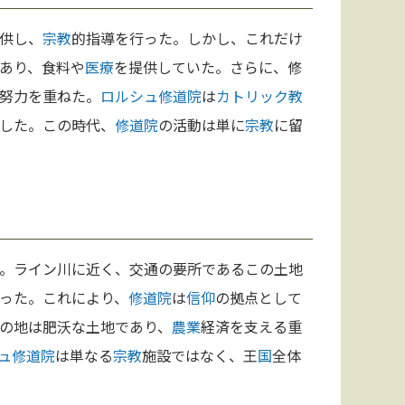
供し、
宗教
的指導を行った。しかし、これだけ
あり、食料や
医療
を提供していた。さらに、修
努力を重ねた。
ロルシュ修道院
は
カトリック教
した。この時代、
修道院
の活動は単に
宗教
に留
。ライン川に近く、交通の要所であるこの土地
った。これにより、
修道院
は
信仰
の拠点として
の地は肥沃な土地であり、
農業
経済を支える重
ュ修道院
は単なる
宗教
施設ではなく、王
国
全体