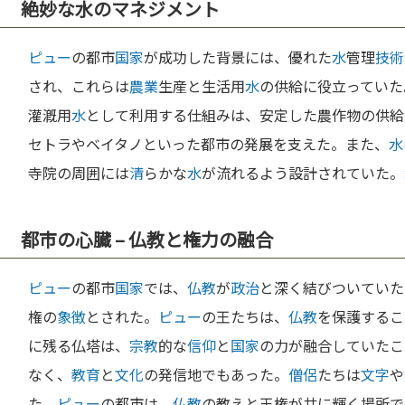
絶妙な水のマネジメント
ピュー
の都市
国家
が成功した背景には、優れた
水
管理
技術
され、これらは
農業
生産と生活用
水
の供給に役立っていた
灌漑用
水
として利用する仕組みは、安定した農作物の供給
セトラやベイタノといった都市の発展を支えた。また、
水
寺院の周囲には
清
らかな
水
が流れるよう設計されていた。
都市の心臓 – 仏教と権力の融合
ピュー
の都市
国家
では、
仏教
が
政治
と深く結びついていた
権の
象徴
とされた。
ピュー
の王たちは、
仏教
を保護するこ
に残る仏塔は、
宗教
的な
信仰
と
国家
の力が融合していたこ
なく、
教育
と
文化
の発信地でもあった。
僧侶
たちは
文字
や
た。
ピュー
の都市は、
仏教
の教えと王権が共に輝く場所で