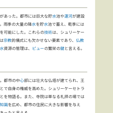
があった。都市には巨大な貯
水
池や
運河
が建設
。雨季の大量の降
水
を貯
水
池で蓄え、乾季には
を可能にした。これらの
技術
は、シュリーケー
は
宗教
的儀式にも欠かせない要素であり、
仏教
水
資源の管理は、
ピュー
の繁栄の
鍵
と言える。
。都市の中
心
部には壮大な仏塔が建てられ、王
とで自身の権威を高めた。シュリーケーセトラ
とを物語る。また、寺院は単なる礼拝の場では
知識
を広め、都市の住民に大きな影響を与え
あったと言える。