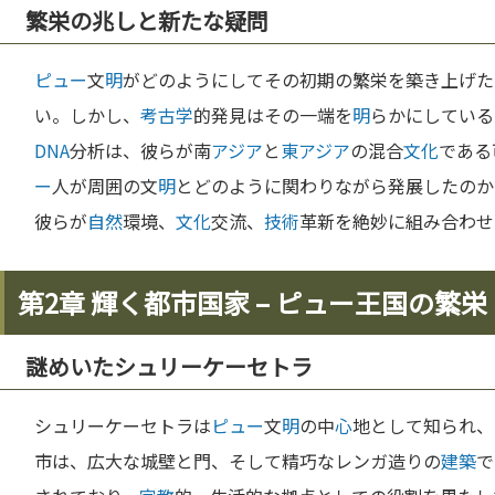
繁栄の兆しと新たな疑問
ピュー
文
明
がどのようにしてその初期の繁栄を築き上げた
い。しかし、
考古学
的発見はその一端を
明
らかにしている
DNA
分析は、彼らが南
アジア
と
東アジア
の混合
文化
である
ー
人が周囲の文
明
とどのように関わりながら発展したのか
彼らが
自然
環境、
文化
交流、
技術
革新を絶妙に組み合わせ
第2章 輝く都市国家 – ピュー王国の繁栄
謎めいたシュリーケーセトラ
シュリーケーセトラは
ピュー
文
明
の中
心
地として知られ、
市は、広大な城壁と門、そして精巧なレンガ造りの
建築
で