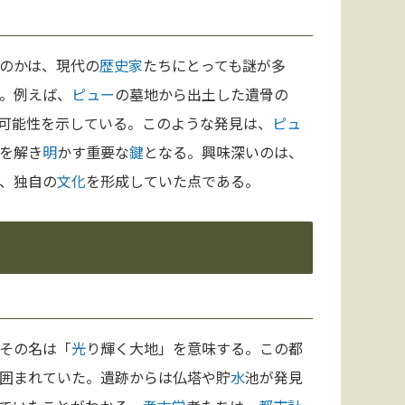
のかは、現代の
歴史家
たちにとっても謎が多
。例えば、
ピュー
の墓地から出土した遺骨の
可能性を示している。このような発見は、
ピュ
を解き
明
かす重要な
鍵
となる。興味深いのは、
、独自の
文化
を形成していた点である。
その名は「
光
り輝く大地」を意味する。この都
囲まれていた。遺跡からは仏塔や貯
水
池が発見