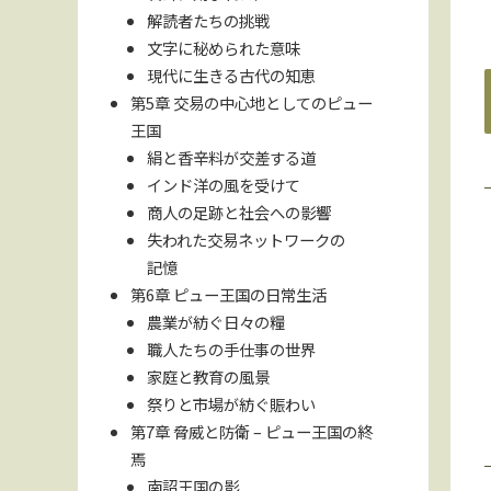
解読者たちの挑戦
文字に秘められた意味
現代に生きる古代の知恵
第5章 交易の中心地としてのピュー
王国
絹と香辛料が交差する道
インド洋の風を受けて
商人の足跡と社会への影響
失われた交易ネットワークの
記憶
第6章 ピュー王国の日常生活
農業が紡ぐ日々の糧
職人たちの手仕事の世界
家庭と教育の風景
祭りと市場が紡ぐ賑わい
第7章 脅威と防衛 – ピュー王国の終
焉
南詔王国の影