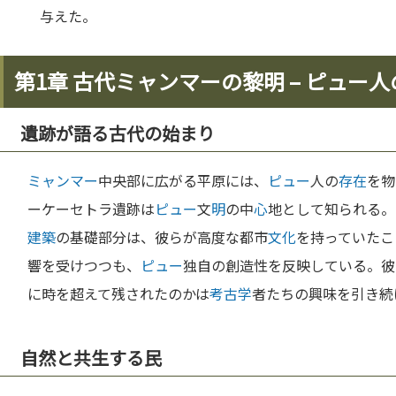
与えた。
第1章 古代ミャンマーの黎明 – ピュー
遺跡が語る古代の始まり
ミャンマー
中央部に広がる平原には、
ピュー
人の
存在
を物
ーケーセトラ遺跡は
ピュー
文
明
の中
心
地として知られる。
建築
の基礎部分は、彼らが高度な都市
文化
を持っていたこ
響を受けつつも、
ピュー
独自の創造性を反映している。彼
に時を超えて残されたのかは
考古学
者たちの興味を引き続
自然と共生する民