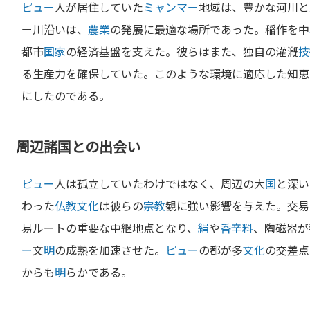
ピュー
人が居住していた
ミャンマー
地域は、豊かな河川と
ー川沿いは、
農業
の発展に最適な場所であった。稲作を中
都市
国家
の経済基盤を支えた。彼らはまた、独自の灌漑
技
る生産力を確保していた。このような環境に適応した知恵
にしたのである。
周辺諸国との出会い
ピュー
人は孤立していたわけではなく、周辺の大
国
と深い
わった
仏教
文化
は彼らの
宗教
観に強い影響を与えた。交易
易ルートの重要な中継地点となり、
絹
や
香辛料
、陶磁器が
ー
文
明
の成熟を加速させた。
ピュー
の都が多
文化
の交差点
からも
明
らかである。