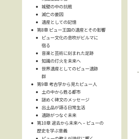
城壁の中の抗戦
滅亡の要因
遺産としての記憶
第8章 ピュー王国の遺産とその影響
ピュー文化の息吹がビルマに
宿る
音楽と芸術に刻まれた足跡
知識の灯火を未来へ
世界遺産としてのピュー遺跡
群
第9章 考古学から見たピュー人
土の中から甦る都市
謎めく碑文のメッセージ
出土品が語る日常生活
遺跡がつなぐ未来
第10章 過去から未来へ – ピューの
歴史を学ぶ意義
ピューの教えが現代に響く