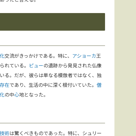
化
交流がきっかけである。特に、
アショーカ
王
られている。
ピュー
の遺跡から発見された仏像
いる。だが、彼らは単なる模倣者ではなく、独
存在
であり、生活の中に深く根付いていた。
僧
化
の中
心
地となった。
技術
は驚くべきものであった。特に、シュリー