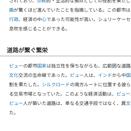
されており、
宗教
的・生活的な拠点としての役割を果たし
画
が驚くほど進んでいたことを指摘している。この都市は
行政
、経済の中
心
であった可能性が高い。シュリーケーセ
息吹を感じることができる。
道路が繋ぐ繁栄
ピュー
の都市
国家
は独立性を保ちながらも、広範囲な道路
文化
交流の生命線であった。
ピュー
人は、
インド
から中
国
割を果たした。
シルクロード
の南方ルートに位置する彼ら
る交易市場となっていた。このような経済活動は、
ピュー
ピュー
人が築いた道路は、単なる交通手段ではなく、異
文
た。