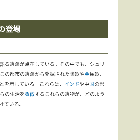
人の登場
語る遺跡が点在している。その中でも、シュリ
この都市の遺跡から発掘された陶器や
金
属器、
とを示している。これらは、
インド
や中
国
の影
らの生活を
象徴
するこれらの遺物が、どのよう
けている。