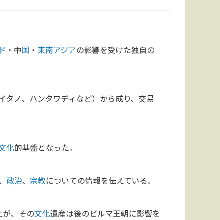
ド
・中
国
・
東南アジア
の影響を受けた独自の
イタノ、ハンタワディなど）から成り、交易
文化
的基盤となった。
、
政治
、
宗教
についての情報を伝えている。
たが、その
文化
遺産は後のビルマ王朝に影響を