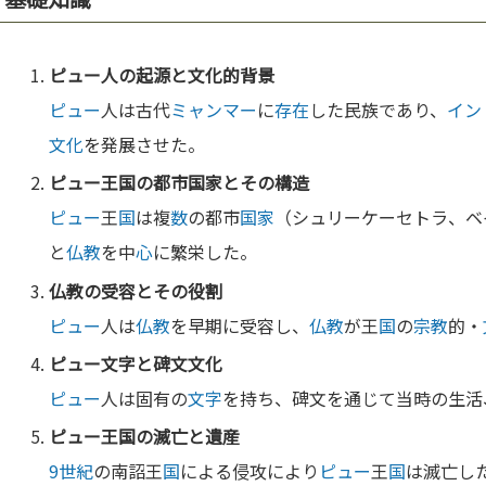
ピュー
人の起源と
文化
的背景
ピュー
人は古代
ミャンマー
に
存在
した民族であり、
イン
文化
を発展させた。
ピュー
王
国
の都市
国家
とその構造
ピュー
王
国
は複
数
の都市
国家
（シュリーケーセトラ、ベ
と
仏教
を中
心
に繁栄した。
仏教
の受容とその役割
ピュー
人は
仏教
を早期に受容し、
仏教
が王
国
の
宗教
的・
ピュー
文字
と碑文
文化
ピュー
人は固有の
文字
を持ち、碑文を通じて当時の生活
ピュー
王
国
の滅亡と遺産
9世紀
の南詔王
国
による侵攻により
ピュー
王
国
は滅亡し