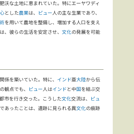
肥沃な土地に恵まれていた。特にエーヤワディ
心
とした
農業
は、
ピュー
人の主な生業であり、
術
を用いて農地を整備し、増加する人口を支え
は、彼らの生活を安定させ、
文化
の発展を可能
関係を築いていた。特に、
インド
亜
大陸
から伝
の観点でも、
ピュー
人は
インド
と中
国
を結ぶ交
都市を行き交った。こうした
文化
交流は、
ピュ
であったことは、遺跡に見られる異
文化
の痕跡