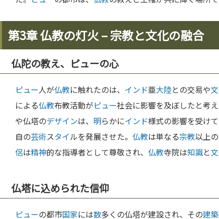
第3章 仏教の灯火 – 宗教と文化の融合
仏陀の教え、ピューの心
ピュー
人が
仏教
に触れたのは、
インド
亜
大陸
との交易や
文
による
仏教
布教活動が
ピュー
社会に影響を及ぼしたと考え
や仏塔の
デザイン
は、
明
らかに
インド
様式の影響を受けて
自の
芸術
ス
タイ
ルを発展させた。
仏教
は単なる
宗教
以上の
侶
は
精神
的な指導者として尊敬され、
仏教
寺院は
知識
と
文
仏塔に込められた信仰
ピュー
の都市
国家
には
数
多くの仏塔が建設され、その
建築