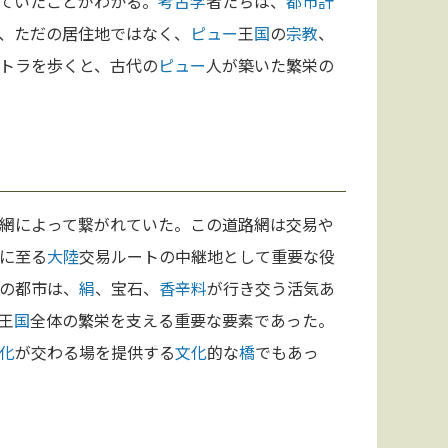
ていたことがわかる。
考古学
者たちは、
都市計
、ただの居住地ではなく、
ピュー
王
国
の
宗教
、
トラを歩くと、古代の
ピュー
人が築いた繁栄の
網によって繋がれていた。この道路網は交易や
に至る
大陸
交易ルートの中継地として重要な役
の都市は、
絹
、宝石、
香辛料
が行き交う活気あ
王
国
全体の繁栄を支える重要な要素であった。
化
が交わる場を提供する
文化
的な
橋
でもあっ