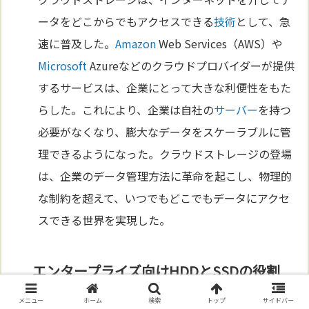
ータをどこからでもアクセスできる
技術
として、急
速に普及した。
Amazon
Web Services（AWS）や
Microsoft
Azureなどのクラウドプロバイダーが提供
するサービスは、企業にとって大きな利便性をもた
らした。これにより、企業は自社の
サーバー
を持つ
必要がなくなり、膨大なデータをスケーラブルに管
理できるようになった。クラウドストレージの登場
は、企業のデータ管理方法に革命を起こし、物理的
な制約を超えて、いつでもどこでもデータにアクセ
スできる世界を実現した。
エンタープライズ向けHDDとSSDの役割
メニュー
ホーム
検索
トップ
サイドバー
データセンターやクラウド環境で利用されるエンタ