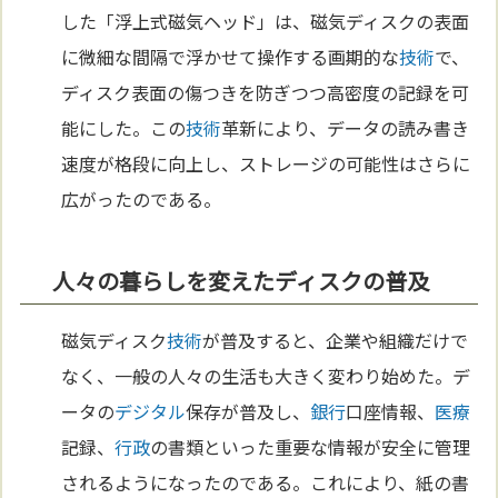
した「浮上式磁気ヘッド」は、磁気ディスクの表面
に微細な間隔で浮かせて操作する画期的な
技術
で、
ディスク表面の傷つきを防ぎつつ高密度の記録を可
能にした。この
技術
革新により、データの読み書き
速度が格段に向上し、ストレージの可能性はさらに
広がったのである。
人々の暮らしを変えたディスクの普及
磁気ディスク
技術
が普及すると、企業や組織だけで
なく、一般の人々の生活も大きく変わり始めた。デ
ータの
デジタル
保存が普及し、
銀行
口座情報、
医療
記録、
行政
の書類といった重要な情報が安全に管理
されるようになったのである。これにより、紙の書