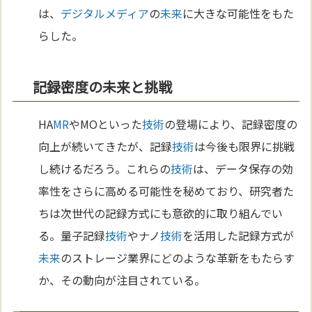
は、
デジタル
メディア
の
未来
に大きな可能性をもた
らした。
記録密度の未来と挑戦
HA
MR
やMOといった
技術
の登場により、記録密度の
向上が続いてきたが、記録
技術
は今後も限界に挑戦
し続けるだろう。これらの
技術
は、データ保存の効
率性をさらに高める可能性を秘めており、研究者た
ちは次世代の記録方式にも意欲的に取り組んでい
る。量子記録
技術
やナノ
技術
を活用した記録方式が
未来
のストレージ業界にどのような革新をもたらす
か、その動向が注目されている。