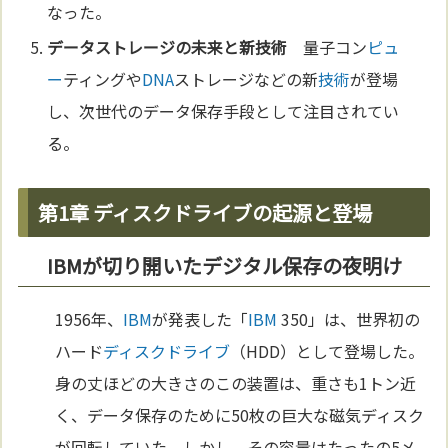
なった。
データストレージの
未来
と新
技術
量子コン
ピュ
ー
ティングや
DNA
ストレージなどの新
技術
が登場
し、次世代のデータ保存手段として注目されてい
る。
第1章 ディスクドライブの起源と登場
IBMが切り開いたデジタル保存の夜明け
1956年、
IBM
が発表した「
IBM
350」は、世界初の
ハード
ディスクドライブ
（HDD）として登場した。
身の丈ほどの大きさのこの装置は、重さも1トン近
く、データ保存のために50枚の巨大な磁気ディスク
が回転していた。しかし、その容量はたったの5メ