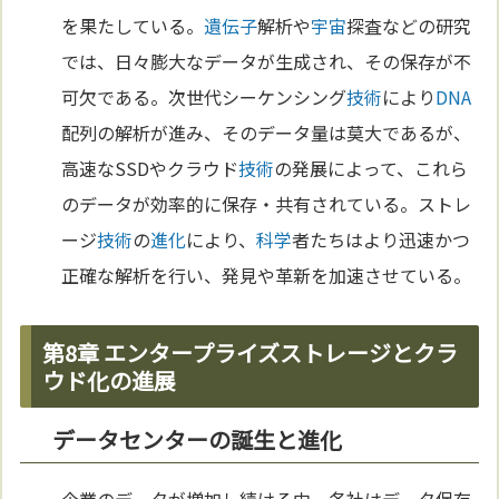
を果たしている。
遺伝子
解析や
宇宙
探査などの研究
では、日々膨大なデータが生成され、その保存が不
可欠である。次世代シーケンシング
技術
により
DNA
配列の解析が進み、そのデータ量は莫大であるが、
高速なSSDやクラウド
技術
の発展によって、これら
のデータが効率的に保存・共有されている。ストレ
ージ
技術
の
進化
により、
科学
者たちはより迅速かつ
正確な解析を行い、発見や革新を加速させている。
第8章 エンタープライズストレージとクラ
ウド化の進展
データセンターの誕生と進化
企業のデータが増加し続ける中、各社はデータ保存