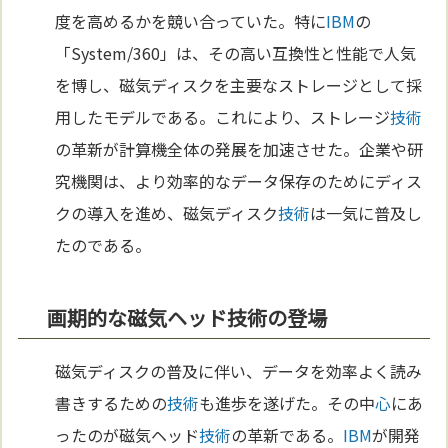
度を高めるかを競い合っていた。特に
IBM
の
「System/360」は、その高い互換性と性能で人気
を博し、磁気ディスクを主要なストレージとして採
用したモデルである。これにより、ストレージ
技術
の革新が計算機全体の発展を加速させた。企業や研
究機関は、より効率的なデータ保存のためにディス
クの導入を進め、磁気ディスク
技術
は一気に普及し
たのである。
画期的な磁気ヘッド技術の登場
磁気ディスクの普及に伴い、データを効率よく読み
書きするための
技術
も進歩を遂げた。その中
心
にあ
ったのが磁気ヘッド
技術
の革新である。
IBM
が開発