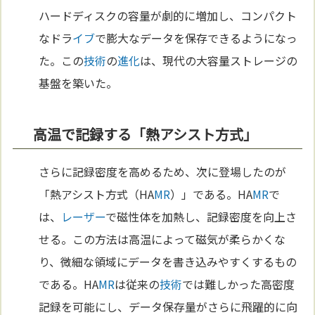
ハードディスクの容量が劇的に増加し、コンパクト
なドラ
イブ
で膨大なデータを保存できるようになっ
た。この
技術
の
進化
は、現代の大容量ストレージの
基盤を築いた。
高温で記録する「熱アシスト方式」
さらに記録密度を高めるため、次に登場したのが
「熱アシスト方式（HA
MR
）」である。HA
MR
で
は、
レーザー
で磁性体を加熱し、記録密度を向上さ
せる。この方法は高温によって磁気が柔らかくな
り、微細な領域にデータを書き込みやすくするもの
である。HA
MR
は従来の
技術
では難しかった高密度
記録を可能にし、データ保存量がさらに飛躍的に向