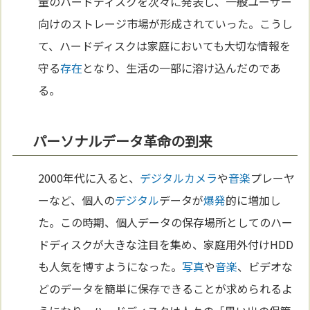
量のハードディスクを次々に発表し、一般ユーザー
向けのストレージ市場が形成されていった。こうし
て、ハードディスクは家庭においても大切な情報を
守る
存在
となり、生活の一部に溶け込んだのであ
る。
パーソナルデータ革命の到来
2000年代に入ると、
デジタル
カメラ
や
音楽
プレーヤ
ーなど、個人の
デジタル
データが
爆発
的に増加し
た。この時期、個人データの保存場所としてのハー
ドディスクが大きな注目を集め、家庭用外付けHDD
も人気を博すようになった。
写真
や
音楽
、ビデオな
どのデータを簡単に保存できることが求められるよ