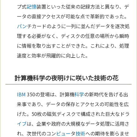
プ式
記憶
装置といった従来の記録方法と異なり、デ
ータの直接アクセスが可能な点で革新的であった。
パン
チカードのように一列に並んだデータを逐次処
理する必要がなく、ディスクの任意の場所から瞬時
に情報を取り出すことができた。これにより、処理
速度と効率が飛躍的に向上した。
計算機科学の夜明けに咲いた技術の花
IBM
350の登場は、計算機
科学
の新時代を告げる出
来事であり、データの保存とアクセスの可能性を広
げた。50枚の磁気ディスクで構成された巨大なドラ
イブ
は、企業や政府の大規模なデータ処理に活用さ
れ、次世代のコン
ピュー
タ
技術
への期待を膨らませ