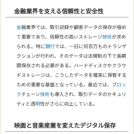
金融業界を支える信頼性と安全性
金
融業界では、取引記録や顧客データの保存が極め
て重要であり、信頼性の高いストレージ
技術
が求め
られる。特に
銀行
では、一日に何百万ものトランザ
クションが行われ、そのデータは法規制の下で長期
間保存される必要がある。ハードディスクやクラウ
ドストレージは、こうしたデータを確実に保管する
ための重要な基盤となっている。最近では、ブ
ロッ
ク
チェーン
技術
も導入され、取引データのセキュリ
ティと透
明
性がさらに向上している。
映画と音楽産業を変えたデジタル保存