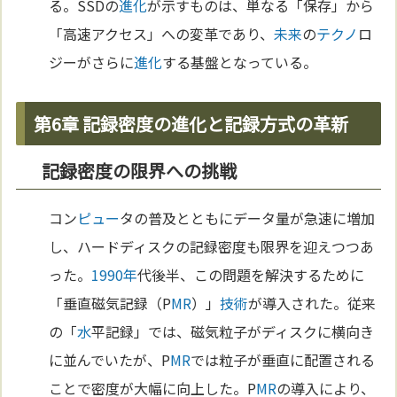
る。SSDの
進化
が示すものは、単なる「保存」から
「高速アクセス」への変革であり、
未来
の
テクノ
ロ
ジーがさらに
進化
する基盤となっている。
第6章 記録密度の進化と記録方式の革新
記録密度の限界への挑戦
コン
ピュー
タの普及とともにデータ量が急速に増加
し、ハードディスクの記録密度も限界を迎えつつあ
った。
1990年
代後半、この問題を解決するために
「垂直磁気記録（P
MR
）」
技術
が導入された。従来
の「
水
平記録」では、磁気粒子がディスクに横向き
に並んでいたが、P
MR
では粒子が垂直に配置される
ことで密度が大幅に向上した。P
MR
の導入により、