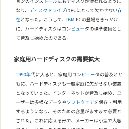
ョンのインス
トール
にもディスクが使われるように
なり、
ディスクドライブ
はPCにとって欠かせない
存
在
となった。こうして、
IBM
PCの登場をきっかけ
に、ハードディスクはコン
ピュー
タの標準装備とし
て普及し始めたのである。
家庭用ハードディスクの需要拡大
1990年
代に入ると、家庭用コン
ピュー
タの普及とと
もに、ハードディスクも一般家庭に欠かせない装置
となっていった。インターネットが普及し始め、ユ
ーザーは多様なデータや
ソフトウェア
を保存・利用
するようになり、そのための容量がますます必要と
された。これに応える形で、メーカーは小型で大容