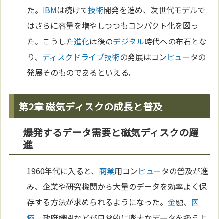
た。
IBM
は続けて
技術
開発を進め、次世代モデルで
はさらに容量を増やしつつもコンパクト化を図っ
た。こうした
進化
は後の
デジタル
時代への布石とな
り、
ディスクドライブ
技術
の発展はコン
ピュー
タの
発展そのものであるといえる。
第2章 磁気ディスクの成長と普及
爆発するデータ需要と磁気ディスクの躍
進
1960年代に入ると、
商業
用コン
ピュー
タの普及が進
み、企業や研究機関から大量のデータを効率よく保
存する方法が求められるようになった。
金
融、
医
療
、政府機関などが日常的に膨大なデータを扱うよ