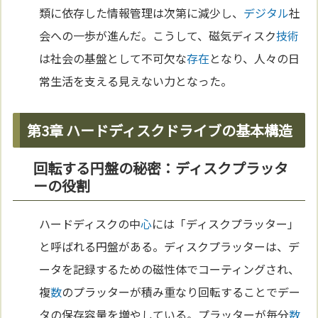
類に依存した情報管理は次第に減少し、
デジタル
社
会への一歩が進んだ。こうして、磁気ディスク
技術
は社会の基盤として不可欠な
存在
となり、人々の日
常生活を支える見えない力となった。
第3章 ハードディスクドライブの基本構造
回転する円盤の秘密：ディスクプラッタ
ーの役割
ハードディスクの中
心
には「ディスクプラッター」
と呼ばれる円盤がある。ディスクプラッターは、デ
ータを記録するための磁性体でコーティングされ、
複
数
のプラッターが積み重なり回転することでデー
タの保存容量を増やしている。プラッターが毎分
数