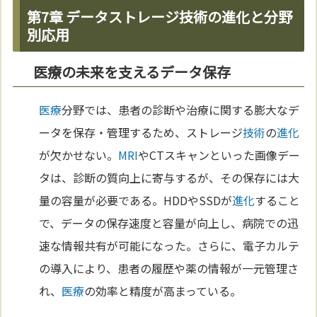
第7章 データストレージ技術の進化と分野
別応用
医療の未来を支えるデータ保存
医療
分野では、患者の診断や治療に関する膨大なデ
ータを保存・管理するため、ストレージ
技術
の
進化
が欠かせない。
MRI
やCTスキャンといった画像デー
タは、診断の質向上に寄与するが、その保存には大
量の容量が必要である。HDDやSSDが
進化
すること
で、データの保存速度と容量が向上し、病院での迅
速な情報共有が可能になった。さらに、電子カルテ
の導入により、患者の履歴や薬の情報が一元管理さ
れ、
医療
の効率と精度が高まっている。