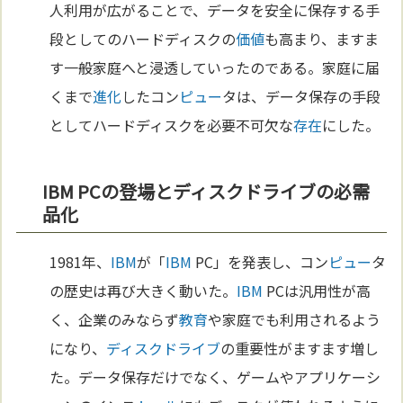
人利用が広がることで、データを安全に保存する手
段としてのハードディスクの
価値
も高まり、ますま
す一般家庭へと浸透していったのである。家庭に届
くまで
進化
したコン
ピュー
タは、データ保存の手段
としてハードディスクを必要不可欠な
存在
にした。
IBM PCの登場とディスクドライブの必需
品化
1981年、
IBM
が「
IBM
PC」を発表し、コン
ピュー
タ
の歴史は再び大きく動いた。
IBM
PCは汎用性が高
く、企業のみならず
教育
や家庭でも利用されるよう
になり、
ディスクドライブ
の重要性がますます増し
た。データ保存だけでなく、ゲームやアプリケーシ