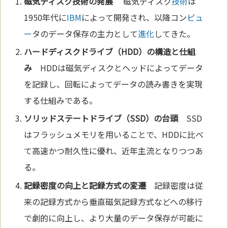
磁気ディスク
技術
の発展
磁気ディスク
技術
は
1950年代に
IBM
によって開発され、以降コン
ピュ
ー
タのデータ保存の主力として
進化
してきた。
ハード
ディスクドライブ
（HDD）の構造と仕組
み
HDDは磁気ディスクとヘッドによってデータ
を記録し、回転によってデータの読み書きを実現
する仕組みである。
ソリッドステートドラ
イブ
（SSD）の台頭
SSD
はフラッシュメモリを用いることで、HDDに比べ
て高速かつ耐久性に優れ、近年主流となりつつあ
る。
記録密度の向上と記録方式の変遷
記録密度は従
来の記録方式から垂直磁気記録方式などへの移行
で劇的に向上し、より大量のデータ保存が可能に