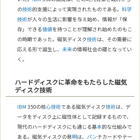
の
技術
的支援によって実現されたものである。
科学
技術
が人々の生活に影響を与え始め、情報が「保
存」できる
価値
を持つことが理解され始めたのもこ
の時期であった。磁気ディスク
技術
は、その需要に
応える形で誕生し、
未来
の情報社会の礎となってい
く。
ハードディスクに革命をもたらした磁気
ディスク技術
IBM
350の核
心
技術
である磁気ディスク
技術
は、デ
ータをディスク上に磁性体として記録するもので、
現代のハードディスクにも通じる基
本
的な仕組みで
ある。磁気ディスクの発
明
は、
パン
チカードやテー