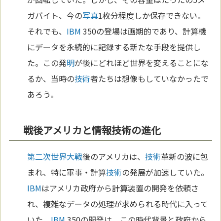
ガバイト、今の
写真
1枚分程度しか保存できない。
それでも、
IBM
350の登場は画期的であり、計算機
にデータを永続的に記録する新たな手段を提供し
た。この発
明
が後にどれほど世界を変えることにな
るか、当時の
技術
者たちは想像もしていなかったで
あろう。
戦後アメリカと情報技術の進化
第二次世界大戦
後のアメリカは、
技術
革新の波に包
まれ、特に軍事・計算
技術
の発展が加速していた。
IBM
はアメリカ政府から計算装置の開発を依頼さ
れ、複雑なデータの処理が求められる時代に入って
いた。
IBM
350の開発は、この時代背景と政府から