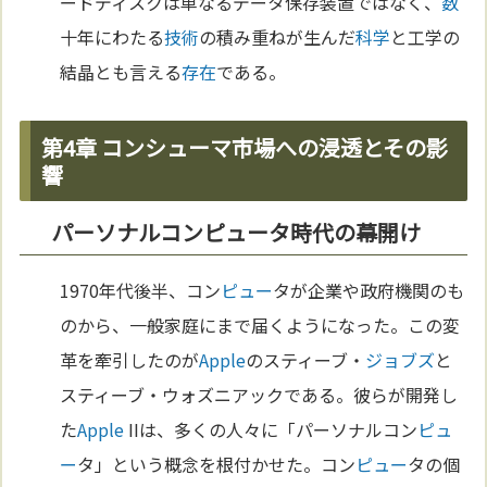
ードディスクは単なるデータ保存装置ではなく、
数
十年にわたる
技術
の積み重ねが生んだ
科学
と工学の
結晶とも言える
存在
である。
第4章 コンシューマ市場への浸透とその影
響
パーソナルコンピュータ時代の幕開け
1970年代後半、コン
ピュー
タが企業や政府機関のも
のから、一般家庭にまで届くようになった。この変
革を牽引したのが
Apple
のスティーブ・
ジョブズ
と
スティーブ・ウォズニアックである。彼らが開発し
た
Apple
IIは、多くの人々に「パーソナルコン
ピュ
ー
タ」という概念を根付かせた。コン
ピュー
タの個