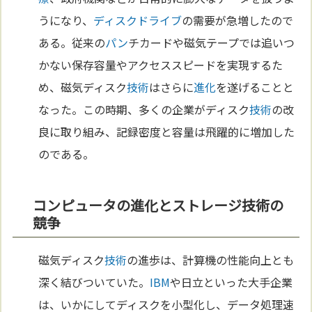
うになり、
ディスクドライブ
の需要が急増したので
ある。従来の
パン
チカードや磁気テープでは追いつ
かない保存容量やアクセススピードを実現するた
め、磁気ディスク
技術
はさらに
進化
を遂げることと
なった。この時期、多くの企業がディスク
技術
の改
良に取り組み、記録密度と容量は飛躍的に増加した
のである。
コンピュータの進化とストレージ技術の
競争
磁気ディスク
技術
の進歩は、計算機の性能向上とも
深く結びついていた。
IBM
や日立といった大手企業
は、いかにしてディスクを小型化し、データ処理速