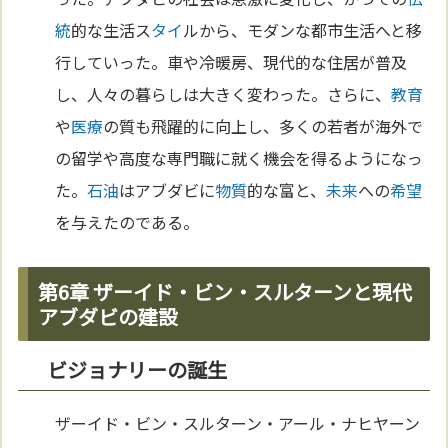
統
的な生活ス
タイ
ルから、モダンな都市生活へと移
行していった。車や冷暖房、現代的な住居が普及
し、人々の暮らしは大きく変わった。さらに、
教育
や
医療
の質も飛躍的に向上し、多くの若者が海外で
の留学や高度な専門職に就く機会を得るようになっ
た。
石油
はアブダビに
物質
的な富と、
未来
への
希望
を与えたのである。
第6章 ザーイド・ビン・スルターンと現代
アブダビの建設
ビジョナリーの誕生
ザーイド・ビン・スルターン・アール・ナヒヤーン