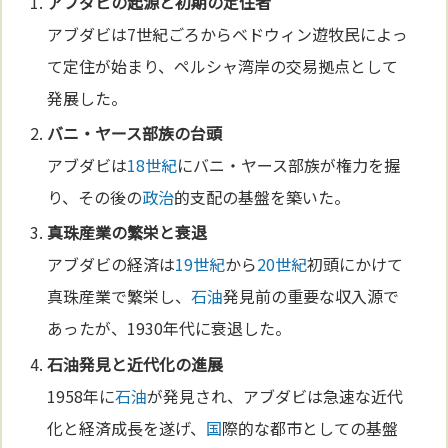
アブダビの起源と初期の定住者
アブダビは7世紀ごろからベドウィン遊牧民によっ
て定住が始まり、ペルシャ湾岸の交易拠点として
発展した。
バニ・ヤース部族の台頭
アブダビは
18世紀
にバニ・ヤース部族が権力を握
り、その後の
政治
的支配の基盤を築いた。
真珠産業の繁栄と衰退
アブダビの経済は
19世紀
から
20世紀
初頭にかけて
真珠産業で繁栄し、
石油
発見前の重要な収入源で
あったが、1930年代に衰退した。
石油
発見と近代化の進展
1958年に
石油
が発見され、アブダビは急速な近代
化と経済成長を遂げ、
国
際的な都市としての基盤