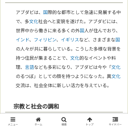
アブダビは、
国
際的な都市として急速に発展する中
で、多
文化
社会へと変貌を遂げた。アブダビには、
世界中から働きに来る多くの外
国
人が住んでおり、
インド
、
フィリピン
、
イギリス
など、さまざまな
国
の人々が共に暮らしている。こうした多様な背景を
持つ住民が集まることで、
文化
的なイベントや料
理、
言語
なども多彩になり、アブダビは今や「
文化
のるつぼ」としての顔を持つようになった。異
文化
交流は、社会全体に新しい活力を与えている。
宗教と社会の調和
アブダビでは、
イスラム教
が
国
教として尊重されて
メニュー
ホーム
検索
トップ
サイドバー