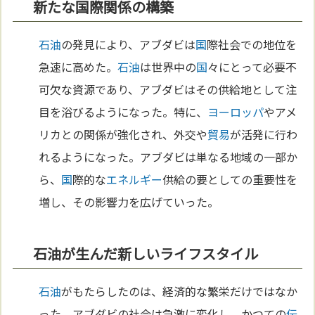
新たな国際関係の構築
石油
の発見により、アブダビは
国
際社会での地位を
急速に高めた。
石油
は世界中の
国
々にとって必要不
可欠な資源であり、アブダビはその供給地として注
目を浴びるようになった。特に、
ヨーロッパ
やアメ
リカとの関係が強化され、外交や
貿易
が活発に行わ
れるようになった。アブダビは単なる地域の一部か
ら、
国
際的な
エネルギー
供給の要としての重要性を
増し、その影響力を広げていった。
石油が生んだ新しいライフスタイル
石油
がもたらしたのは、経済的な繁栄だけではなか
った。アブダビの社会は急激に変化し、かつての
伝