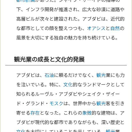
下、インフラ開発が推進され、広大な砂漠に道路や
高層ビルが次々と建設された。アブダビは、近代的
な都市としての顔を整えつつも、
オアシス
と
自然
の
風景を大切にする独自の魅力を持ち続けている。
観光業の成長と文化的発展
アブダビは、
石油
に頼るだけでなく、
観光
業にも力
を注いでいる。特に、
文化
的なランドマークとして
知られるルーヴル・アブダビやシェイク・ザイー
ド・グランド・
モスク
は、世界中から
観光
客を引き
寄せる
存在
となった。これらの
象徴
的な建物は、ア
ブダビが現代的な都市でありながらも、深い歴史と
文化
を大切にしていることを示している。
観光
業