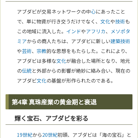
アブダビが交易ネットワークの中
心
にあったこと
で、単に物資が行き交うだけでなく、
文化
や
技術
も
この地域に流入した。
インド
や
アフリカ
、
メソポタ
ミア
からの商人たちは、アブダビに新しい
建築
技術
や
芸術
、
宗教
的な思想をもたらした。これにより、
アブダビは多様な
文化
が融合した場所となり、地元
の
伝統
と外部からの影響が絶妙に絡み合い、現在の
アブダビ
文化
の基盤が形作られたのである。
第4章 真珠産業の黄金期と衰退
輝く宝石、アブダビを彩る
19世紀
から
20世紀
初頭、アブダビは「海の宝石」と