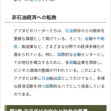
非石油経済への転換
アブダビのリーダーたちは、
石油
依存からの脱却を
重要な課題として掲げている。そこで、
金
融や
不動
産
、製造業など、さまざまな分野での経済多様化が
進められている。特に、
国
際的な
金
融センターとし
ての地位を確立するために、多
国
籍企業を誘致し、
ビジネス環境の整備が行われている。これにより、
アブダビは単に
石油
輸出
国
としてだけでなく、多様
な経済活動を持つ
国
際的なハブとして成長している
のである。