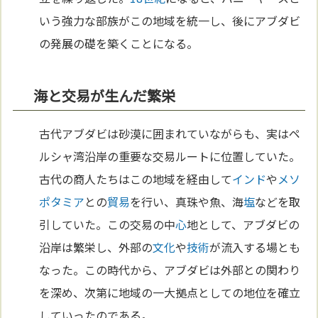
いう強力な部族がこの地域を統一し、後にアブダビ
の発展の礎を築くことになる。
海と交易が生んだ繁栄
古代アブダビは砂漠に囲まれていながらも、実はペ
ルシャ湾沿岸の重要な交易ルートに位置していた。
古代の商人たちはこの地域を経由して
インド
や
メソ
ポタミア
との
貿易
を行い、真珠や魚、海
塩
などを取
引していた。この交易の中
心
地として、アブダビの
沿岸は繁栄し、外部の
文化
や
技術
が流入する場とも
なった。この時代から、アブダビは外部との関わり
を深め、次第に地域の一大拠点としての地位を確立
していったのである。