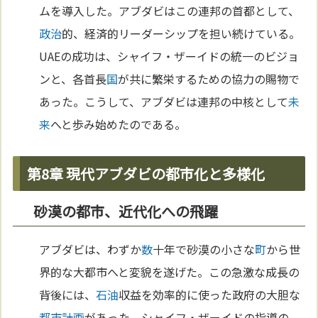
ムを導入した。アブダビはこの連邦の首都として、
政治
的、経済的リーダーシップを担い続けている。
UAEの成功は、シャイフ・ザーイドの統一のビジョ
ンと、各首長
国
が共に繁栄するための協力の賜物で
あった。こうして、アブダビは連邦の中核として
未
来
へと歩み始めたのである。
第8章 現代アブダビの都市化と多様化
砂漠の都市、近代化への飛躍
アブダビは、わずか
数
十年で砂漠の小さな
町
から世
界的な大都市へと変貌を遂げた。この急激な成長の
背後には、
石油
収益を効率的に使った政府の大胆な
都市計画
があった。シャイフ・ザーイドの指導の