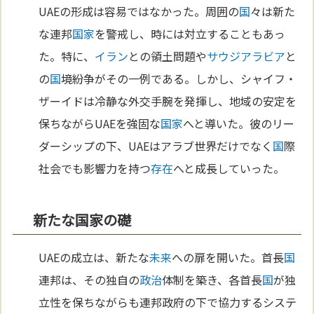
UAEの形成は容易ではなかった。周囲の
国
々は新た
な連邦
国家
を警戒し、時には対立することもあっ
た。特に、
イラン
との領土問題や
サウジアラビア
と
の
国
境紛争がその一例である。しかし、シャイフ・
ザーイドは冷静な外交手腕を発揮し、地域の安定を
保ちながらUAEを強固な
国家
へと導いた。彼のリー
ダーシップの下、UAEはアラブ世界だけでなく
国
際
社会でも影響力を持つ
存在
へと成長していった。
新たな国家の礎
UAEの成立は、新たな
未来
への扉を開いた。首長
国
連邦は、その独自の
政治
体制を築き、各首長
国
が独
立性を保ちながらも連邦政府の下で協力するシステ