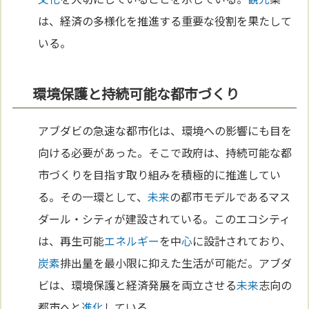
は、経済の多様化を推進する重要な役割を果たして
いる。
環境保護と持続可能な都市づくり
アブダビの急速な都市化は、環境への影響にも目を
向ける必要があった。そこで政府は、持続可能な都
市づくりを目指す取り組みを積極的に推進してい
る。その一環として、
未来
の都市モデルであるマス
ダール・シティが建設されている。このエコシティ
は、再生可能
エネルギー
を中
心
に設計されており、
炭素
排出量を最小限に抑えた生活が可能だ。アブダ
ビは、環境保護と経済発展を両立させる
未来
志向の
都市へと
進化
している。