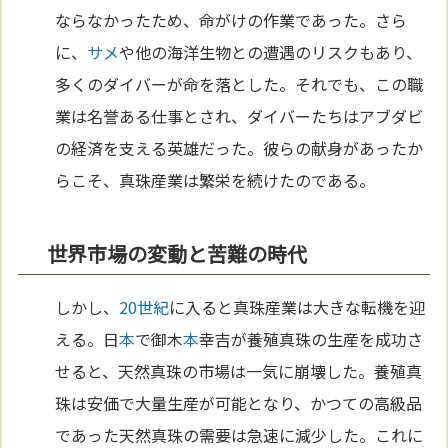
ならなかったため、命がけの作業であった。さら
に、
サメ
や他の海洋生物との遭遇のリスクもあり、
多くのダイバーが命を落とした。それでも、この職
業は名誉ある仕事とされ、ダイバーたちはアブダビ
の経済を支える英雄だった。彼らの献身があったか
らこそ、真珠産業は繁栄を続けたのである。
世界市場の変動と苦難の時代
しかし、
20世紀
に入ると真珠産業は大きな転機を迎
える。日
本
で御木
本
幸吉が養殖真珠の生産を成功さ
せると、天然真珠の市場は一気に崩壊した。養殖真
珠は安価で大量生産が可能となり、かつての高級品
であった天然真珠の需要は急速に減少した。これに