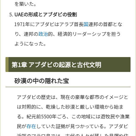
を築いた。
UAEの形成とアブダビの役割
1971年にアブダビはアラブ首長
国
連邦の首都とな
り、連邦の
政治
的、経済的リーダーシップを担う
ようになった。
第1章 アブダビの起源と古代文明
砂漠の中の隠れた宝
アブダビの歴史は、現在の豪華な都市のイメージと
は対照的に、乾燥した砂漠と厳しい環境から始ま
る。紀元前5500年ごろ、この地域には遊牧民や漁業
民が
存在
していた証拠が見つかっている。アブダビ
近郊のマラワ島では、古代の人々が残した貝塚や住