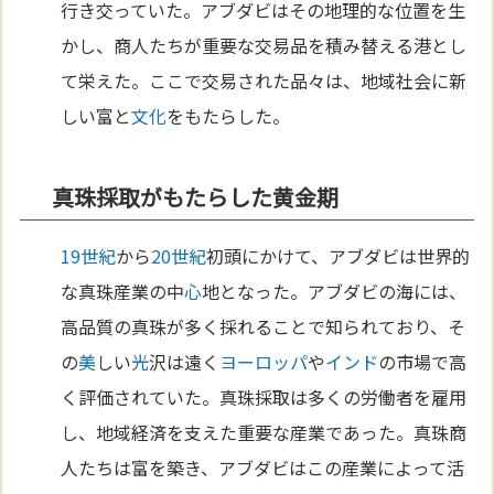
行き交っていた。アブダビはその地理的な位置を生
かし、商人たちが重要な交易品を積み替える港とし
て栄えた。ここで交易された品々は、地域社会に新
しい富と
文化
をもたらした。
真珠採取がもたらした黄金期
19世紀
から
20世紀
初頭にかけて、アブダビは世界的
な真珠産業の中
心
地となった。アブダビの海には、
高品質の真珠が多く採れることで知られており、そ
の
美
しい
光
沢は遠く
ヨーロッパ
や
インド
の市場で高
く評価されていた。真珠採取は多くの労働者を雇用
し、地域経済を支えた重要な産業であった。真珠商
人たちは富を築き、アブダビはこの産業によって活