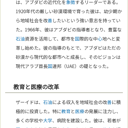
は、アブダビの近代化を
象徴
するリーダーである。
1920年代の厳しい砂漠環境で育った彼は、幼少期か
ら地域社会を改
善
したいという強い意志を持ってい
た。1966年、彼はアブダビの指導者となり、豊富な
石油
資源を活用して、都市を
国
際的な中
心
地へと変
革し始めた。彼の指導のもとで、アブダビはただの
砂漠から現代的な都市へと成長し、そのビジョンは
現代アラブ首長
国
連邦（UAE）の礎となった。
教育と医療の改革
ザーイドは、
石油
による収入を地域社会の改
善
に積
極的に投資した。特に
教育
と
医療
の発展に注力し、
多くの学校や
大学
、病院を建設した。彼は、若者が