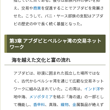
指していた点である。彼らは部族内外の争いを抑
え、交易や
商業
を促進することでアブダビを発展さ
せた。こうして、バニ・ヤース部族の支配はアブダ
ビの歴史の中で長く続く基盤となった。
第3章 アブダビとペルシャ湾の交易ネット
ワーク
海を越えた文化と富の流れ
アブダビは、砂漠に囲まれた孤立した場所ではな
く、古代からペルシャ湾を通じて広範な交易ネット
ワークに組み込まれていた。この湾は、
インド洋
や
地中海、
メソポタミア
を結ぶ「海の道」の一部とし
て機能し、
香辛料
、真珠、
織物
、
金
属製品が絶えず