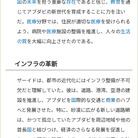
国
の
未来
を担う重要な
存在
であると信じ、
教育
を通
じてアブダビの新世代を育成することに力を注い
だ。
医療
分野では、住民が適切な
医療
を受けられる
よう、病院や
医療
施設の整備を推進し、人々の
生活
の質
を大幅に向上させたのである。
インフラの革新
ザーイドは、都市の近代化にはインフラ整備が不可
欠だと理解していた。彼は、道路、港湾、空港の建
設を推進し、アブダビを
国
際的な交通と
商業
のハブ
へと発展させた。特に、砂漠に広がる新しい道路網
は、かつて孤立していたアブダビを周辺地域や他の
首長
国
と結びつけ、経済のさらなる発展を促進し