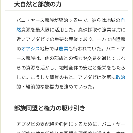
大自然と部族の力
バニ・ヤース部族が統治する中で、彼らは地域の
自
然
資源を最大限に活用した。真珠採取や漁業は海に
近いアブダビでの重要な産業であり、一方で内陸部
の
オアシス
地帯では
農業
も行われていた。バニ・ヤ
ース部族は、他の部族との協力や交易を通じてこれ
らの資源を活かし、地域全体の安定と繁栄をもたら
した。こうした背景のもと、アブダビは次第に
政治
的・経済的な影響力を強めていった。
部族同盟と権力の駆け引き
アブダビの支配権を強固にするために、バニ・ヤー