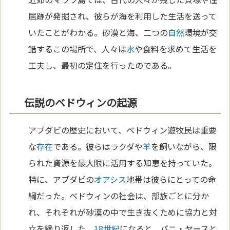
居跡が発掘され、彼らが海を利用した生活を送って
いたことがわかる。砂漠と海、二つの
自然
環境が交
錯するこの場所で、人々は
水
や食料を求めて生活を
工夫し、最初の定住を行ったのである。
伝説のベドウィンの起源
アブダビの歴史において、ベドウィン遊牧民は重要
な
存在
である。彼らはラクダや
羊
を飼いながら、限
られた資源を最大限に活用する知恵を持っていた。
特に、アブダビの
オアシス
地帯は彼らにとっての命
綱だった。ベドウィンの社会は、部族ごとに分か
れ、それぞれが砂漠の中で生き抜くために協力と対
立を繰り返した。
18世紀
になると、バニ・ヤースと