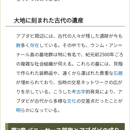
大地に刻まれた古代の遺産
アブダビ周辺には、古代の人々が残した遺跡が今も
数
多く
存在
している。その中でも、ウンム・アン＝
ナール島の墓地群は特に有名で、紀元前2500年ごろ
の複雑な社会組織が伺える。これらの墓には、貝殻
で作られた装飾品や、遠くから運ばれた貴重な
石器
が埋められており、当時の交易ネットワークの広が
りを示している。こうした
考古学
的発見により、ア
ブダビが古代から多様な
文化
の交差点だったことが
明
らかになっている。