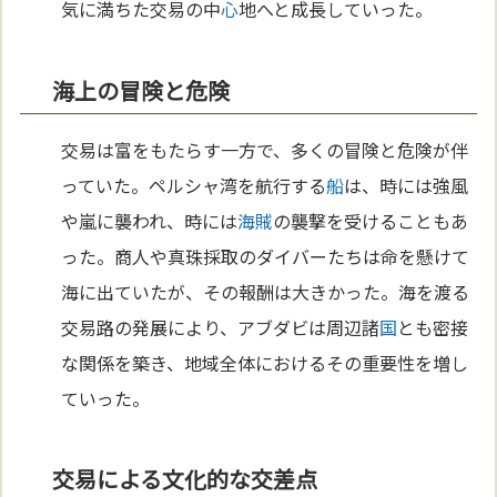
気に満ちた交易の中
心
地へと成長していった。
海上の冒険と危険
交易は富をもたらす一方で、多くの冒険と危険が伴
っていた。ペルシャ湾を航行する
船
は、時には強風
や嵐に襲われ、時には
海賊
の襲撃を受けることもあ
った。商人や真珠採取のダイバーたちは命を懸けて
海に出ていたが、その報酬は大きかった。海を渡る
交易路の発展により、アブダビは周辺諸
国
とも密接
な関係を築き、地域全体におけるその重要性を増し
ていった。
交易による文化的な交差点