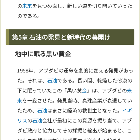
の
未来
を見つめ直し、新しい道を切り開いていった
のである。
第5章 石油の発見と新時代の幕開け
地中に眠る黒い黄金
1958年、アブダビの運命を劇的に変える発見があっ
た。それは、
石油
である。長い間、乾燥した砂漠の
下に眠っていたこの「黒い黄
金
」は、アブダビの
未
来
を一変させた。発見当時、真珠産業が衰退してい
たため、
石油
はまさに経済の救世主となった。
イギ
リス
の
石油
会社が最初にこの資源を掘り当て、アブ
ダビ政府と協力してその採掘と輸出が始まると、こ