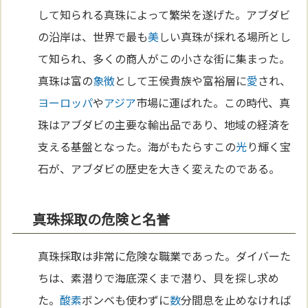
して知られる真珠によって繁栄を遂げた。アブダビ
の沿岸は、世界で最も
美
しい真珠が採れる場所とし
て知られ、多くの商人がこの小さな街に集まった。
真珠は富の
象徴
として王侯貴族や富裕層に
愛
され、
ヨーロッパ
や
アジア
市場に運ばれた。この時代、真
珠はアブダビの主要な輸出品であり、地域の経済を
支える基盤となった。海がもたらすこの
光
り輝く宝
石が、アブダビの歴史を大きく変えたのである。
真珠採取の危険と名誉
真珠採取は非常に危険な職業であった。ダイバーた
ちは、素潜りで海底深くまで潜り、貝を探し求め
た。
酸素
ボンベも使わずに
数
分間息を止めなければ