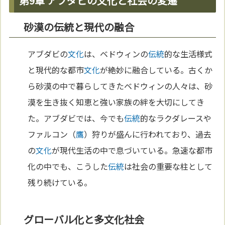
第9章 アブダビの文化と社会の変遷
砂漠の伝統と現代の融合
アブダビの
文化
は、ベドウィンの
伝統
的な生活様式
と現代的な都市
文化
が絶妙に融合している。古くか
ら砂漠の中で暮らしてきたベドウィンの人々は、砂
漠を生き抜く知恵と強い家族の絆を大切にしてき
た。アブダビでは、今でも
伝統
的なラクダレースや
ファルコン（
鷹
）狩りが盛んに行われており、過去
の
文化
が現代生活の中で息づいている。急速な都市
化の中でも、こうした
伝統
は社会の重要な柱として
残り続けている。
グローバル化と多文化社会