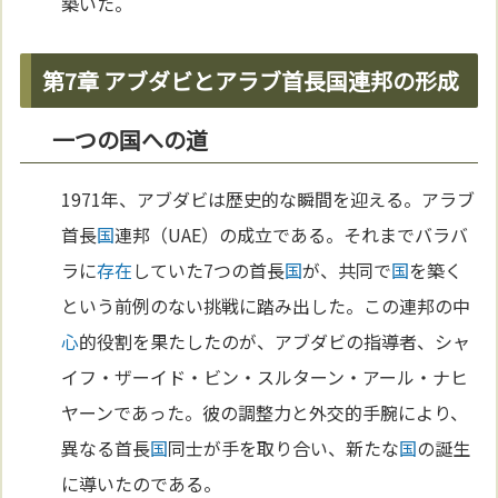
築いた。
第7章 アブダビとアラブ首長国連邦の形成
一つの国への道
1971年、アブダビは歴史的な瞬間を迎える。アラブ
首長
国
連邦（UAE）の成立である。それまでバラバ
ラに
存在
していた7つの首長
国
が、共同で
国
を築く
という前例のない挑戦に踏み出した。この連邦の中
心
的役割を果たしたのが、アブダビの指導者、シャ
イフ・ザーイド・ビン・スルターン・アール・ナヒ
ヤーンであった。彼の調整力と外交的手腕により、
異なる首長
国
同士が手を取り合い、新たな
国
の誕生
に導いたのである。