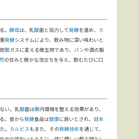
る。
酵母
は、乳
酸
菌と協力して
発酵
を進め、
カ
重
発酵
システムにより、飲み物に深い味わいと
炭
酸
ガスに変える微生物であり、
パン
や酒の製
然
の甘みと微かな泡立ちを与え、飲むたびに口
ない。乳
酸
菌は
腸
内環境を整える効果があり、
る。昔から
発酵
食品は
健康
に良いとされ、日
本
た。
カルピス
もまた、その
発酵
技術
を通じて、
やかな味わいとともに、体に優しい飲み物とし