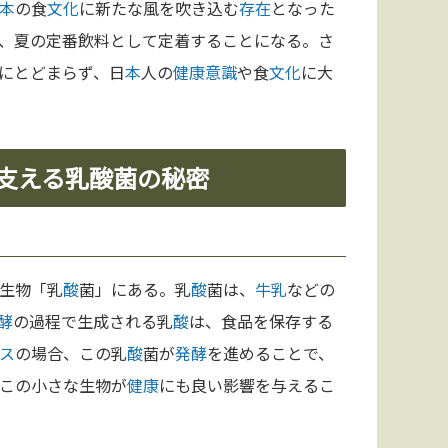
本
の食
文化
に新たな風を吹き込む
存在
となった
、夏の定番飲料として定着することになる。さ
にとどまらず、日
本
人の
健康
意識
や食
文化
に大
を支える乳酸菌の秘密
生物「乳
酸
菌」にある。乳
酸
菌は、
牛乳
などの
酵
の過程で生成される乳
酸
は、食品を保存する
ス
の場合、この乳
酸
菌が
発酵
を進めることで、
この小さな生物が
健康
にも良い影響を与えるこ