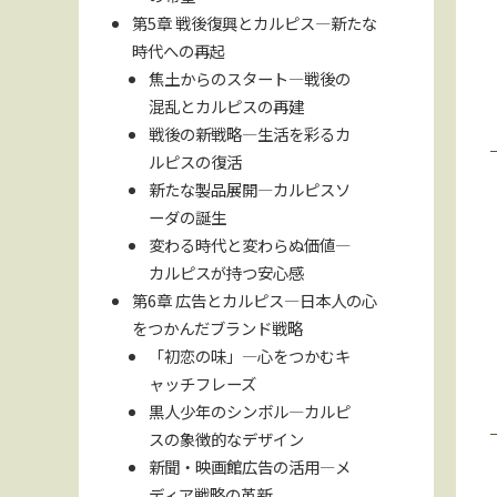
第5章 戦後復興とカルピス—新たな
時代への再起
焦土からのスタート—戦後の
混乱とカルピスの再建
戦後の新戦略—生活を彩るカ
ルピスの復活
新たな製品展開—カルピスソ
ーダの誕生
変わる時代と変わらぬ価値—
カルピスが持つ安心感
第6章 広告とカルピス—日本人の心
をつかんだブランド戦略
「初恋の味」—心をつかむキ
ャッチフレーズ
黒人少年のシンボル—カルピ
スの象徴的なデザイン
新聞・映画館広告の活用—メ
ディア戦略の革新