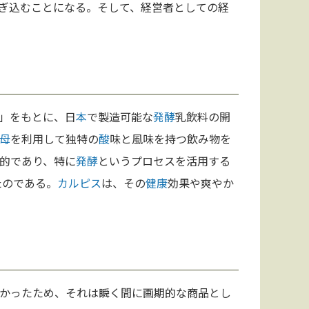
ぎ込むことになる。そして、経営者としての経
」をもとに、日
本
で製造可能な
発酵
乳飲料の開
母
を利用して独特の
酸
味と風味を持つ飲み物を
的であり、特に
発酵
というプロセスを活用する
たのである。
カルピス
は、その
健康
効果や爽やか
かったため、それは瞬く間に画期的な商品とし