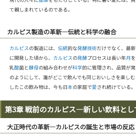
て親しまれているのである。
カルピス製造の革新—伝統と科学の融合
カルピス
の製造には、
伝統
的な
発酵
技術
だけでなく、最新
に開発した頃から、
カルピス
の
発酵
プロセスは長い年
月
を
乳
酸
菌と
酵母
の組み合わせが
科学
的に管理され、品質が常
のようにして、誰がどこで飲んでも同じおいしさを楽しむ
したこの飲み物は、今も日
本
の家庭で
愛
され続けている。
第3章 戦前のカルピス—新しい飲料と
大正時代の革新—カルピスの誕生と市場の反応