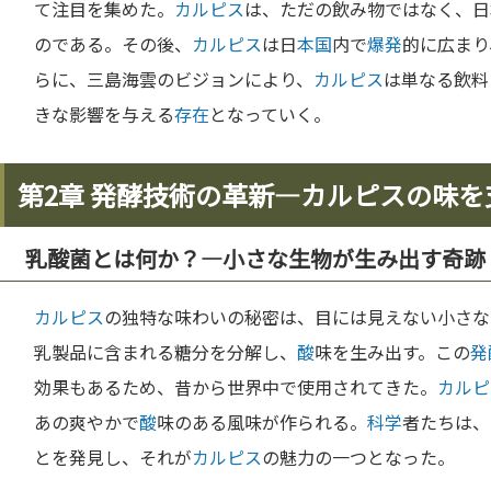
て注目を集めた。
カルピス
は、ただの飲み物ではなく、日
のである。その後、
カルピス
は日
本
国
内で
爆発
的に広まり
らに、三島海雲のビジョンにより、
カルピス
は単なる飲料
きな影響を与える
存在
となっていく。
第2章 発酵技術の革新—カルピスの味
乳酸菌とは何か？—小さな生物が生み出す奇跡
カルピス
の独特な味わいの秘密は、目には見えない小さな
乳製品に含まれる糖分を分解し、
酸
味を生み出す。この
発
効果もあるため、昔から世界中で使用されてきた。
カルピ
あの爽やかで
酸
味のある風味が作られる。
科学
者たちは、
とを発見し、それが
カルピス
の魅力の一つとなった。