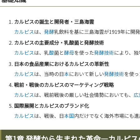
カルピス
の誕生と開発者・三島海雲
カルピス
は、
発酵
乳飲料を基に三島海雲が1919年に開
カルピス
の主要成分・乳
酸
菌と
発酵
技術
カルピス
は、乳
酸
菌と
酵母
を使った
発酵
技術
により、独
日
本
の食品産業における
カルピス
の革新性
カルピス
は、当時の日
本
において新しい
発酵
技術
を使っ
戦前・戦後の
カルピス
の
マーケティング
戦略
カルピス
は、戦前戦後の厳しい社会情勢においても、
広
国
際展開と
カルピス
のブランド化
カルピス
は、戦後、日
本
国
内だけでなく海外市場にも進
第1章 発酵から生まれた革命—カルピ