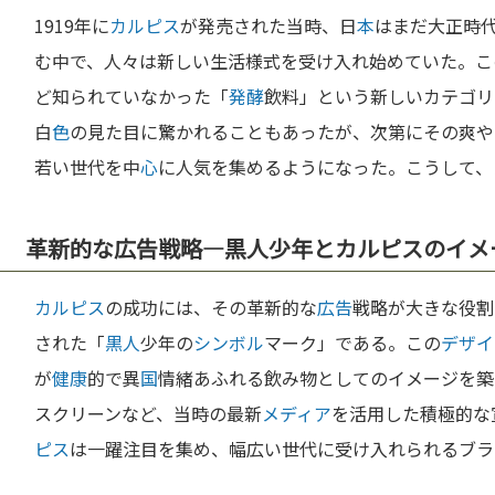
1919年に
カルピス
が発売された当時、日
本
はまだ大正時
む中で、人々は新しい生活様式を受け入れ始めていた。こ
ど知られていなかった「
発酵
飲料」という新しいカテゴリ
白
色
の見た目に驚かれることもあったが、次第にその爽や
若い世代を中
心
に人気を集めるようになった。こうして、
革新的な広告戦略—黒人少年とカルピスのイメ
カルピス
の成功には、その革新的な
広告
戦略が大きな役割
された「
黒人
少年の
シンボル
マーク」である。この
デザイ
が
健康
的で異
国
情緒あふれる飲み物としてのイメージを築
スクリーンなど、当時の最新
メディア
を活用した積極的な
ピス
は一躍注目を集め、幅広い世代に受け入れられるブラ