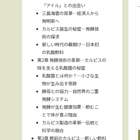
「アイル」との出会い
三島海雲の背景—経済人から
発明家へ
カルピス誕生の秘密—発酵技
術の探求
新しい時代の幕開け—日本初
の乳酸飲料
第2章 発酵技術の革新—カルピスの
味を支える乳酸菌の秘密
乳酸菌とは何か？—小さな生
物が生み出す奇跡
酵母との協力—自然界の二重
発酵システム
発酵が生む健康効果—飲むこ
とで体が喜ぶ理由
カルピス製造の革新—伝統と
科学の融合
第3章 戦前のカルピス—新しい飲料