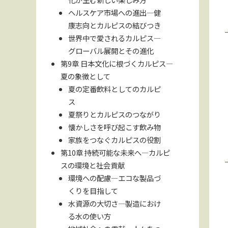
ヘルスケア市場への進出—健
康志向とカルピスの結びつき
世界中で愛されるカルピス—
グローバル展開とその進化
第9章 日本文化に根づくカルピス—
夏の象徴として
夏の定番飲料としてのカルピ
ス
夏祭りとカルピスのつながり
懐かしさを呼び起こす飲み物
家族をつなぐカルピスの役割
第10章 持続可能な未来へ—カルピ
スの環境と社会貢献
環境への配慮—エコな製品づ
くりを目指して
水資源の大切さ—製造におけ
る水の使い方