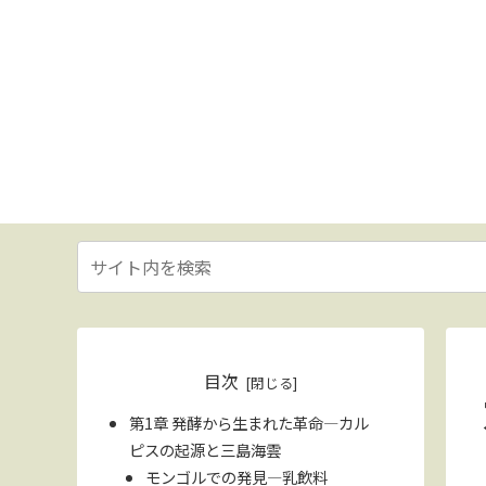
目次
第1章 発酵から生まれた革命—カル
ピスの起源と三島海雲
モンゴルでの発見—乳飲料