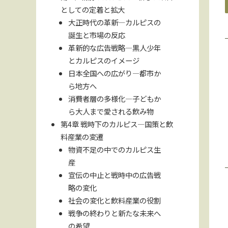
としての定着と拡大
大正時代の革新—カルピスの
誕生と市場の反応
革新的な広告戦略—黒人少年
とカルピスのイメージ
日本全国への広がり—都市か
ら地方へ
消費者層の多様化—子どもか
ら大人まで愛される飲み物
第4章 戦時下のカルピス—国策と飲
料産業の変遷
物資不足の中でのカルピス生
産
宣伝の中止と戦時中の広告戦
略の変化
社会の変化と飲料産業の役割
戦争の終わりと新たな未来へ
の希望