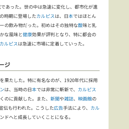
代であった。世の中は急速に変化し、都市化が進
の時期に登場した
カルピス
は、日
本
ではほとん
ーの飲み物だった。初めはその独特な
酸
味と乳
かな風味と
健康
効果が評判となり、特に都会の
カルピス
は急速に市場に定着していった。
ージ
を果たした。特に有名なのが、1920年代に採用
ン
は、当時の日
本
では非常に斬新で、
カルピス
くのに貢献した。また、
新聞
や
雑誌
、
映画館
の
宣伝も行われた。こうした
広告
手法により、
カル
ンドへと成長していくことになる。