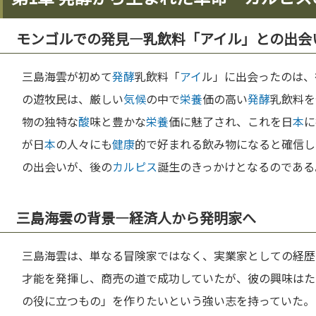
モンゴルでの発見—乳飲料「アイル」との出会
三島海雲が初めて
発酵
乳飲料「
アイ
ル」に出会ったのは、
の遊牧民は、厳しい
気候
の中で
栄養
価の高い
発酵
乳飲料を
物の独特な
酸
味と豊かな
栄養
価に魅了され、これを日
本
に
が日
本
の人々にも
健康
的で好まれる飲み物になると確信し
の出会いが、後の
カルピス
誕生のきっかけとなるのである
三島海雲の背景—経済人から発明家へ
三島海雲は、単なる冒険家ではなく、実業家としての経歴
才能を発揮し、商売の道で成功していたが、彼の興味はた
の役に立つもの」を作りたいという強い志を持っていた。