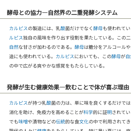
酵母との協力—自然界の二重発酵システム
カルピス
の製造には、乳
酸
菌だけでなく
酵母
も使われてい
ルピス
独自の風味を作り出す役割を果たしている。この二
自然
な甘さが加わるのである。
酵母
は糖分をアルコールや
造にも使われている。
カルピス
においても、この
酵母
が
自
の中で広がる爽やかな感覚をもたらしている。
発酵が生む健康効果—飲むことで体が喜ぶ理由
カルピス
が持つ乳
酸
菌の力は、単に味を良くするだけでは
消化を助け、免疫力を高めることが
科学
的に証
明
されてい
でも
味噌
や漬物などの
伝統
的な食
文化
の中で利用されてき
現代の人々に
健康
をもたらしている。特に暑い夏には、爽