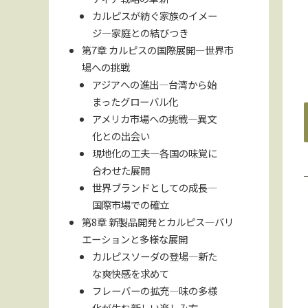
カルピスが紡ぐ家族のイメー
ジ—家庭との結びつき
第7章 カルピスの国際展開—世界市
場への挑戦
アジアへの進出—台湾から始
まったグローバル化
アメリカ市場への挑戦—異文
化との出会い
現地化の工夫—各国の味覚に
合わせた展開
世界ブランドとしての成長—
国際市場での確立
第8章 新製品開発とカルピス—バリ
エーションと多様な展開
カルピスソーダの登場—新た
な爽快感を求めて
フレーバーの拡充—味の多様
化が生む新しい楽しみ方