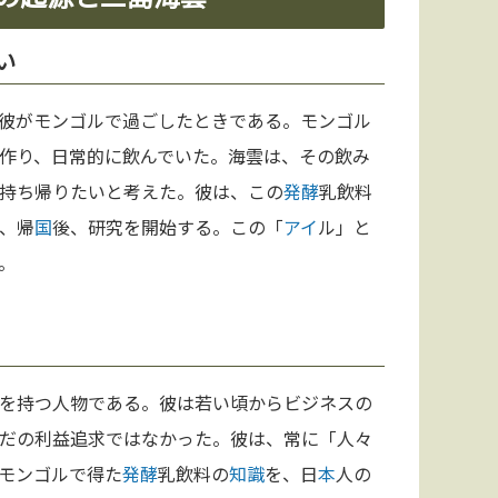
い
彼がモンゴルで過ごしたときである。モンゴル
作り、日常的に飲んでいた。海雲は、その飲み
持ち帰りたいと考えた。彼は、この
発酵
乳飲料
、帰
国
後、研究を開始する。この「
アイ
ル」と
。
を持つ人物である。彼は若い頃からビジネスの
だの利益追求ではなかった。彼は、常に「人々
モンゴルで得た
発酵
乳飲料の
知識
を、日
本
人の