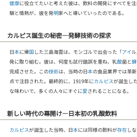
健康
に役立てたいと考えた彼は、飲料の開発にすべてを注
験と情熱が、彼を発
明
家へと導いていったのである。
カルピス誕生の秘密—発酵技術の探求
日
本
に帰
国
した三島海雲は、モンゴルで出会った「
アイ
ル
発に取り組む。彼は、何度も試行錯誤を重ね、乳
酸
菌と
酵
完成させた。この
技術
は、当時の日
本
の食品業界では革新
点で注目された。最終的に、1919年に
カルピス
が誕生し
な味わいで、多くの人々にすぐに
愛
されることになる。
新しい時代の幕開け—日本初の乳酸飲料
カルピス
が誕生した当時、日
本
には同様の飲料が
存在
しな