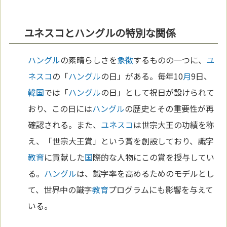
ユネスコとハングルの特別な関係
ハングル
の素晴らしさを
象徴
するものの一つに、
ユ
ネスコ
の「
ハングル
の日」がある。毎年10
月
9日、
韓国
では「
ハングル
の日」として祝日が設けられて
おり、この日には
ハングル
の歴史とその重要性が再
確認される。また、
ユネスコ
は世宗大王の功績を称
え、「世宗大王賞」という賞を創設しており、識字
教育
に貢献した
国
際的な人物にこの賞を授与してい
る。
ハングル
は、識字率を高めるためのモデルとし
て、世界中の識字
教育
プログラムにも影響を与えて
いる。