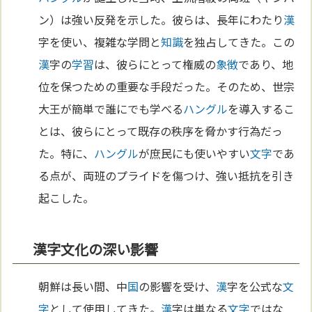
ン）は強い反発を示した。彼らは、長年にわたり
漢
字を使い、複雑な学問と
知識
を独占してきた。この
漢
字の
学習
は、彼らにとって権威の
象徴
であり、地
位を保つための重要な手段だった。そのため、世宗
大王が簡単で誰にでも学べる
ハングル
を導入するこ
とは、彼らにとって既存の秩序を脅かす行為だっ
た。特に、
ハングル
が庶民にも使いやすい
文字
であ
る点が、両班のプライドを傷つけ、強い抵抗を引き
起こした。
漢字文化の深い影響
朝鮮は長い間、中
国
の影響を受け、
漢
字を公式な
文
字
として使用してきた。
漢
字は単なる
文字
ではな