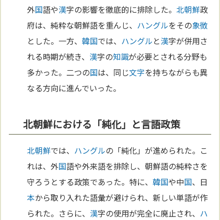
外
国
語や
漢
字の影響を徹底的に排除した。
北朝鮮
政
府は、純粋な朝鮮語を重んじ、
ハングル
をその
象徴
とした。一方、
韓国
では、
ハングル
と
漢
字が併用さ
れる時期が続き、
漢
字の
知識
が必要とされる分野も
多かった。二つの
国
は、同じ
文字
を持ちながらも異
なる方向に進んでいった。
北朝鮮における「純化」と言語政策
北朝鮮
では、
ハングル
の「純化」が進められた。こ
れは、外
国
語や外来語を排除し、朝鮮語の純粋さを
守ろうとする政策であった。特に、
韓国
や中
国
、日
本
から取り入れた語彙が避けられ、新しい単語が作
られた。さらに、
漢
字の使用が完全に廃止され、
ハ