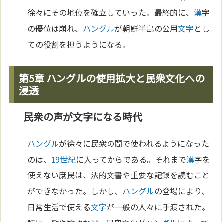
徐々にその地位を確立していった。最終的に、
漢
字
の優位は崩れ、
ハングル
が朝鮮半島の公用
文字
とし
ての役割を担うようになる。
第5章 ハングルの使用拡大と民衆文化への
浸透
民衆の声が文字になる時代
ハングル
が徐々に民衆の間で使われるようになった
のは、
19世紀
に入ってからである。それまで
漢
字を
使えない庶民は、法的文書や重要な記録を読むこと
ができなかった。しかし、
ハングル
の登場により、
日常生活で使える
文字
が一般の人々に手渡された。