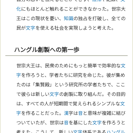
化
にもほとんど触れることができなかった。世宗大
王はこの現状を憂い、
知識
の独占を打破し、全ての
民が
文字
を使える社会を実現しようと考えた。
ハングル創製への第一歩
世宗大王は、民衆のためにもっと簡単で効率的な
文
字
を作ろうと、学者たちに研究を命じた。彼が集め
たのは「集賢殿」という研究所の学者たちで、ここ
で彼らは新しい
文字
の創製に取り組んだ。その目的
は、すべての人が短期間で覚えられるシンプルな
文
字
を作ることだった。
漢
字は
音
と意味が複雑に結び
ついていたが、世宗は
音
を基にした
文字
を作ろうと
考えた。こうして、新しい
文字
体系である
ハングル