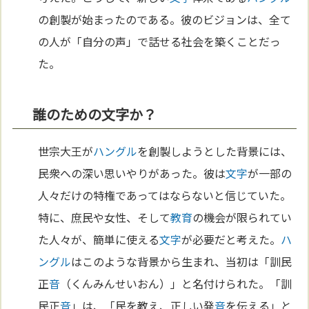
の創製が始まったのである。彼のビジョンは、全て
の人が「自分の声」で話せる社会を築くことだっ
た。
誰のための文字か？
世宗大王が
ハングル
を創製しようとした背景には、
民衆への深い思いやりがあった。彼は
文字
が一部の
人々だけの特権であってはならないと信じていた。
特に、庶民や女性、そして
教育
の機会が限られてい
た人々が、簡単に使える
文字
が必要だと考えた。
ハ
ングル
はこのような背景から生まれ、当初は「訓民
正
音
（くんみんせいおん）」と名付けられた。「訓
民正
音
」は、「民を教え、正しい発
音
を伝える」と