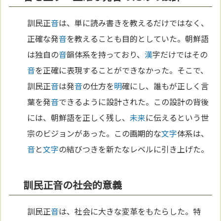
訓民正
音
は、単に読み書きを教えるだけではなく、
正確な発
音
を教えることも目的としていた。朝鮮語
は独自の
音
韻体系を持っており、
漢
字だけではその
音
を正確に表現することができなかった。そこで、
訓民正
音
は発
音
の仕方を
明
確にし、誰もが正しく言
葉を発
音
できるように設計された。この設計の背後
には、朝鮮語を正しく残し、
未来
に伝えるという世
宗のビジョンがあった。この画期的な
文字
体系は、
音
と
文字
の結びつきを新たなレベルに引き上げた。
訓民正音の社会的意義
訓民正
音
は、社会に大きな変革をもたらした。特