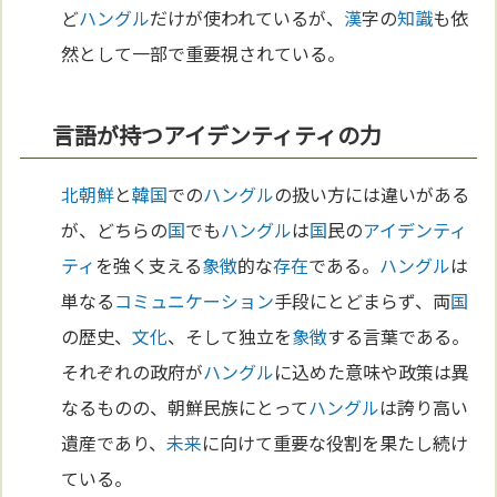
ど
ハングル
だけが使われているが、
漢
字の
知識
も依
然として一部で重要視されている。
言語が持つアイデンティティの力
北朝鮮
と
韓国
での
ハングル
の扱い方には違いがある
が、どちらの
国
でも
ハングル
は
国
民の
アイデンティ
ティ
を強く支える
象徴
的な
存在
である。
ハングル
は
単なる
コミュニケーション
手段にとどまらず、両
国
の歴史、
文化
、そして独立を
象徴
する言葉である。
それぞれの政府が
ハングル
に込めた意味や政策は異
なるものの、朝鮮民族にとって
ハングル
は誇り高い
遺産であり、
未来
に向けて重要な役割を果たし続け
ている。