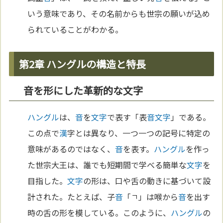
いう意味であり、その名前からも世宗の願いが込め
られていることがわかる。
第2章 ハングルの構造と特長
音を形にした革新的な文字
ハングル
は、
音
を
文字
で表す「表
音
文字
」である。
この点で
漢
字とは異なり、一つ一つの記号に特定の
意味があるのではなく、
音
を表す。
ハングル
を作っ
た世宗大王は、誰でも短期間で学べる簡単な
文字
を
目指した。
文字
の形は、口や舌の動きに基づいて設
計された。たとえば、子
音
「ㄱ」は喉から
音
を出す
時の舌の形を模している。このように、
ハングル
の