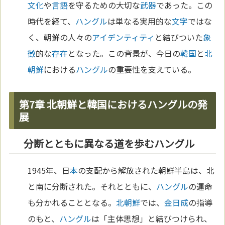
文化
や
言語
を守るための大切な
武器
であった。この
時代を経て、
ハングル
は単なる実用的な
文字
ではな
く、朝鮮の人々の
アイデンティティ
と結びついた
象
徴
的な
存在
となった。この背景が、今日の
韓国
と
北
朝鮮
における
ハングル
の重要性を支えている。
第7章 北朝鮮と韓国におけるハングルの発
展
分断とともに異なる道を歩むハングル
1945年、日
本
の支配から解放された朝鮮半島は、北
と南に分断された。それとともに、
ハングル
の運命
も分かれることとなる。
北朝鮮
では、
金日成
の指導
のもと、
ハングル
は「主体思想」と結びつけられ、