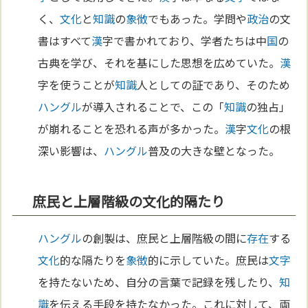
く、
文化
と
知識
の
象徴
でもあった。学問や
政治
の文
書はすべて
漢
字で書かれており、学者たちは中
国
の
古典を学び、それを基にした思想を広めていた。
漢
字を使うことが
知識
人としての証であり、そのため
ハングル
が導入されることで、この「
知識
の独占」
が崩れることを恐れる声が多かった。
漢
字
文化
の根
深い影響は、
ハングル
普及の大きな壁となった。
庶民と上層階級の文化的隔たり
ハングル
の創製は、庶民と上層階級の間に
存在
する
文化
的な隔たりを
象徴
的に示していた。庶民は
文字
を持たないため、自分の言葉で記録を残したり、
知
識
を伝える手段を持たなかった。これに対して、両