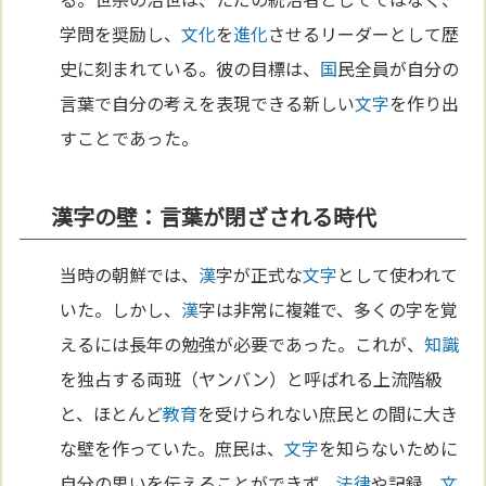
学問を奨励し、
文化
を
進化
させるリーダーとして歴
史に刻まれている。彼の目標は、
国
民全員が自分の
言葉で自分の考えを表現できる新しい
文字
を作り出
すことであった。
漢字の壁：言葉が閉ざされる時代
当時の朝鮮では、
漢
字が正式な
文字
として使われて
いた。しかし、
漢
字は非常に複雑で、多くの字を覚
えるには長年の勉強が必要であった。これが、
知識
を独占する両班（ヤンバン）と呼ばれる上流階級
と、ほとんど
教育
を受けられない庶民との間に大き
な壁を作っていた。庶民は、
文字
を知らないために
自分の思いを伝えることができず、
法律
や記録、
文