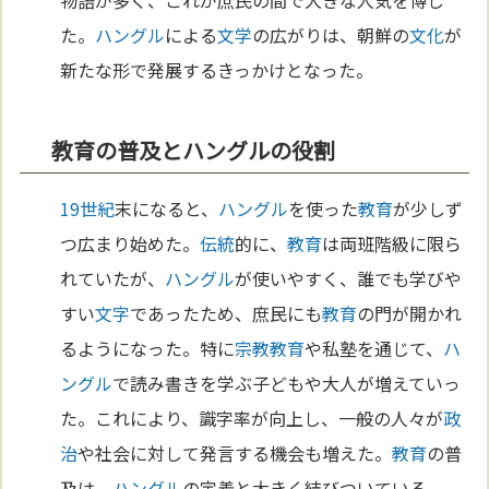
物語が多く、これが庶民の間で大きな人気を博し
た。
ハングル
による
文学
の広がりは、朝鮮の
文化
が
新たな形で発展するきっかけとなった。
教育の普及とハングルの役割
19世紀
末になると、
ハングル
を使った
教育
が少しず
つ広まり始めた。
伝統
的に、
教育
は両班階級に限ら
れていたが、
ハングル
が使いやすく、誰でも学びや
すい
文字
であったため、庶民にも
教育
の門が開かれ
るようになった。特に
宗教
教育
や私塾を通じて、
ハ
ングル
で読み書きを学ぶ子どもや大人が増えていっ
た。これにより、識字率が向上し、一般の人々が
政
治
や社会に対して発言する機会も増えた。
教育
の普
及は、
ハングル
の定着と大きく結びついている。