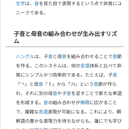
文字
は、
音
を見た目で表現するという点で非常にユ
ニークである。
子音と母音の組み合わせが生み出すリズ
ム
ハングル
は、子
音
と母
音
を組み合わせることで
音
節
を作る。このシステムは、他の
言語
体系と比べて非
常にシンプルかつ効率的である。たとえば、子
音
「ㄱ」と母
音
「ㅏ」から「가」という
音
節が作ら
れ、それに別の母
音
や子
音
を足すことで新たな単語
を形成する。
音
の組み合わせが
無限
に広がること
で、複雑な
言語
表現が可能になる。これにより、朝
鮮語の豊かな表現力を持ちながらも、誰にでも学び