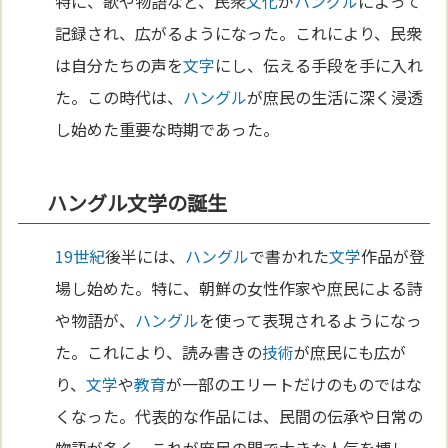
特に、歌や物語など、民衆
文化
が
ハングル
によって
記録され、広がるようになった。これにより、民衆
は自分たちの声を
文字
にし、伝える手段を手に入れ
た。この時代は、
ハングル
が庶民の生活に深く浸透
し始めた重要な時期であった。
ハングル文学の誕生
19世紀
後半には、
ハングル
で書かれた
文学
作品が登
場し始めた。特に、朝鮮の女性作家や庶民による詩
や物語が、
ハングル
を使って表現されるようになっ
た。これにより、読み書きの
技術
が庶民にも広が
り、
文学
や
教育
が一部のエリートだけのものではな
くなった。代表的な作品には、民間の伝承や日常の