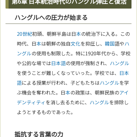
第6章 日本統治時代のハングル弾圧と復活
ハングルへの圧力が始まる
20世紀
初頭、朝鮮半島は日
本
の統治下に入る。この
時代、日
本
は朝鮮の独自
文化
を抑圧し、
韓国
語や
ハ
ングル
の使用も制限した。特に1920年代から、学校
や公的な場では
日本語
の使用が強制され、
ハングル
を使うことが難しくなっていった。学校では、
日本
語
による授業が行われ、子どもたちは
ハングル
を学
ぶ機会を奪われた。日
本
の政策は、朝鮮民族の
アイ
デンティティ
を消し去るために、
ハングル
を排除し
ようとするものであった。
抵抗する言葉の力