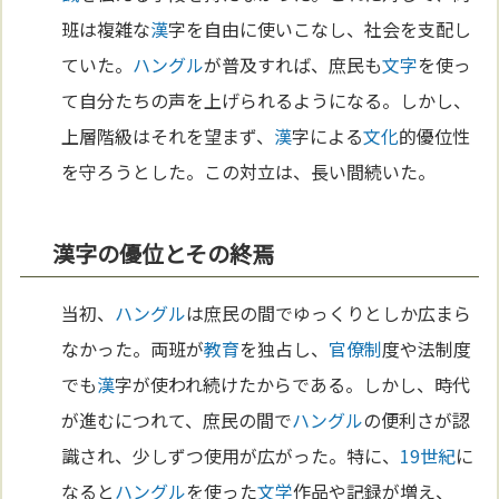
班は複雑な
漢
字を自由に使いこなし、社会を支配し
ていた。
ハングル
が普及すれば、庶民も
文字
を使っ
て自分たちの声を上げられるようになる。しかし、
上層階級はそれを望まず、
漢
字による
文化
的優位性
を守ろうとした。この対立は、長い間続いた。
漢字の優位とその終焉
当初、
ハングル
は庶民の間でゆっくりとしか広まら
なかった。両班が
教育
を独占し、
官僚制
度や法制度
でも
漢
字が使われ続けたからである。しかし、時代
が進むにつれて、庶民の間で
ハングル
の便利さが認
識され、少しずつ使用が広がった。特に、
19世紀
に
なると
ハングル
を使った
文学
作品や記録が増え、