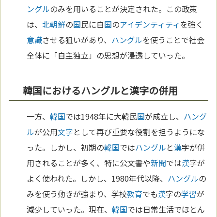
ングル
のみを用いることが決定された。この政策
は、
北朝鮮
の
国
民に自
国
の
アイデンティティ
を強く
意識
させる狙いがあり、
ハングル
を使うことで社会
全体に「自主独立」の思想が浸透していった。
韓国におけるハングルと漢字の併用
一方、
韓国
では1948年に大韓民
国
が成立し、
ハング
ル
が公用
文字
として再び重要な役割を担うようにな
った。しかし、初期の
韓国
では
ハングル
と
漢
字が併
用されることが多く、特に公文書や
新聞
では
漢
字が
よく使われた。しかし、1980年代以降、
ハングル
の
みを使う動きが強まり、学校
教育
でも
漢
字の
学習
が
減少していった。現在、
韓国
では日常生活でほとん