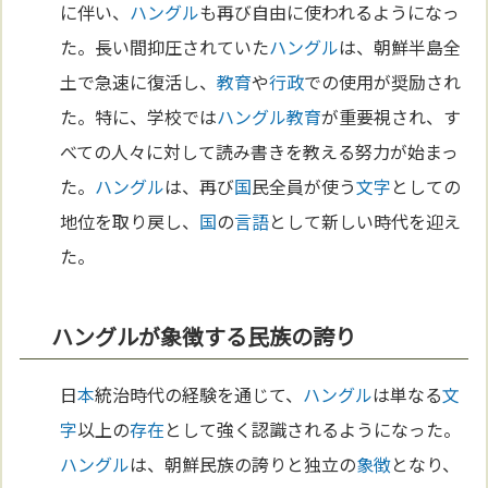
に伴い、
ハングル
も再び自由に使われるようになっ
た。長い間抑圧されていた
ハングル
は、朝鮮半島全
土で急速に復活し、
教育
や
行政
での使用が奨励され
た。特に、学校では
ハングル
教育
が重要視され、す
べての人々に対して読み書きを教える努力が始まっ
た。
ハングル
は、再び
国
民全員が使う
文字
としての
地位を取り戻し、
国
の
言語
として新しい時代を迎え
た。
ハングルが象徴する民族の誇り
日
本
統治時代の経験を通じて、
ハングル
は単なる
文
字
以上の
存在
として強く認識されるようになった。
ハングル
は、朝鮮民族の誇りと独立の
象徴
となり、