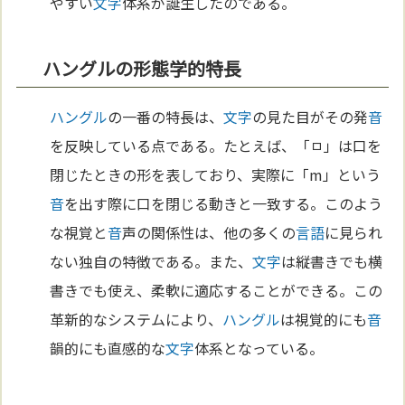
やすい
文字
体系が誕生したのである。
ハングルの形態学的特長
ハングル
の一番の特長は、
文字
の見た目がその発
音
を反映している点である。たとえば、「ㅁ」は口を
閉じたときの形を表しており、実際に「m」という
音
を出す際に口を閉じる動きと一致する。このよう
な視覚と
音
声の関係性は、他の多くの
言語
に見られ
ない独自の特徴である。また、
文字
は縦書きでも横
書きでも使え、柔軟に適応することができる。この
革新的なシステムにより、
ハングル
は視覚的にも
音
韻的にも直感的な
文字
体系となっている。