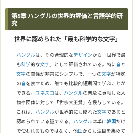
第8章 ハングルの世界的評価と言語学的研
究
世界に認められた「最も科学的な文字」
ハングル
は、その合理的な
デザイン
から「世界で最
も
科学
的な
文字
」として評価されている。特に
音
と
文字
の関係が非常にシンプルで、一つの
文字
が特定
の
音
を表すため、誰でも比較的短期間で学ぶことが
できる。
ユネスコ
は、
ハングル
の普及に貢献した人
物や団体に対して「世宗大王賞」を授与している。
これは、
ハングル
が世界的にも優れた
文字
であると
認められている証である。
ハングル
は単に
韓国
だけ
で使われるものではなく、他
国
からも注目を集めて