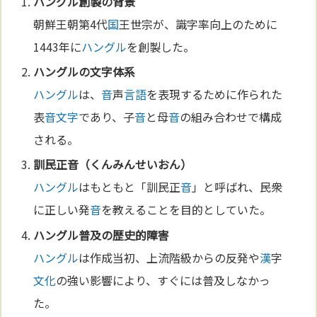
ハングル
創製の背景
朝鮮王朝第4代
国
王世宗が、識字率向上のために
1443年に
ハングル
を創製した。
ハングル
の
文字
体系
ハングル
は、
音
声
言語
を表現するために作られた
表
音
文字
であり、子
音
と母
音
の組み合わせで構成
される。
訓民正
音
（くんみんせいおん）
ハングル
はもともと「訓民正
音
」と呼ばれ、民衆
に正しい発
音
を教えることを目的としていた。
ハングル
普及の歴史的障害
ハングル
は作成当初、上流階級からの反発や
漢
字
文化
の強い影響により、すぐには普及しなかっ
た。