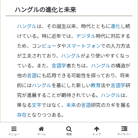
ハングルの進化と未来
ハングル
は、その誕生以来、時代とともに
進化
し続
けている。特に近年では、
デジタル
時代に対応する
ため、コン
ピュー
タや
スマートフォン
での入力方法
が工夫されており、
ハングル
がより使いやすくなっ
ている。また、
言語学
者たちは、
ハングル
の構造が
他の
言語
にも応用できる可能性を探っており、将来
的には
ハングル
を基にした新しい
教育
法や
言語学
研
究が進展することが期待されている。
ハングル
は、
単なる
文字
ではなく、
未来
の
言語
研究のカギを握る
存在
となりつつある。
第9章 現代韓国社会におけるハングルの役
メニュー
ホーム
検索
トップ
サイドバー