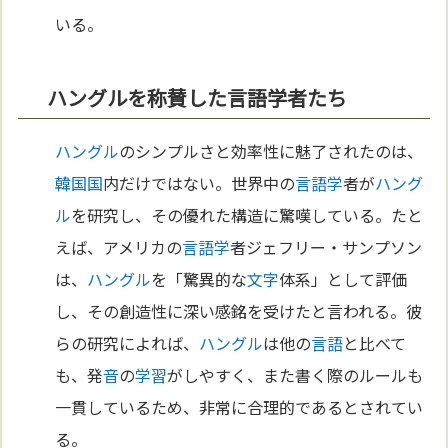
いる。
ハングルを称賛した言語学者たち
ハングル
のシンプルさと効率性に魅了されたのは、
韓国
国
内だけではない。世界中の
言語学
者が
ハング
ル
を研究し、その優れた構造に驚嘆している。たと
えば、アメリカの
言語学
者ジェフリー・サンプソン
は、
ハングル
を「驚異的な
文字
体系」として評価
し、その創造性に深い感銘を受けたと言われる。彼
らの研究によれば、
ハングル
は他の
言語
と比べて
も、発
音
の
学習
がしやすく、また書く際のルールも
一貫しているため、非常に合理的であるとされてい
る。