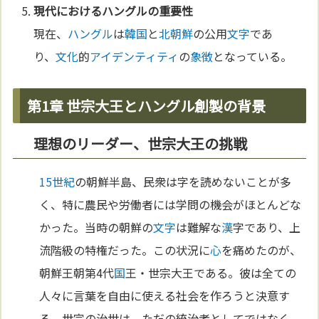
現代における
ハングル
の重要性
現在、
ハングル
は
韓国
と
北朝鮮
の公用
文字
であ
り、
文化
的
アイデンティティ
の
象徴
となっている。
第1章 世宗大王とハングル創製の背景
理想のリーダー、世宗大王の挑戦
15世紀
の朝鮮半島、民衆は字を読めないことが多
く、特に農民や労働者には学問の機会がほとんどな
かった。当時の朝鮮の
文字
は難解な
漢
字であり、上
流階級の特権だった。この状況に
心
を痛めたのが、
朝鮮王朝第4代
国
王・世宗大王である。彼は全ての
人々に言葉を自由に使える社会を作ろうと決意す
る。世宗の治世は、ただの統治者としてではなく、