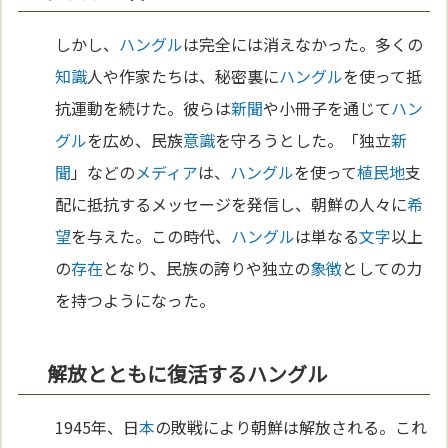
しかし、
ハングル
は完全には消えなかった。多くの
知識
人や作家たちは、秘密裏に
ハングル
を使って抵
抗運動を続けた。彼らは
新聞
や小冊子を通じて
ハン
グル
を広め、民族
意識
を守ろうとした。「独立
新
聞
」などの
メディア
は、
ハングル
を使って
植民地
支
配に抵抗するメッセージを発信し、朝鮮の人々に
希
望
を与えた。この時代、
ハングル
は単なる
文字
以上
の
存在
となり、民族の誇りや独立の
象徴
としての力
を持つようになった。
解放とともに復活するハングル
1945年、日
本
の敗戦により朝鮮は解放される。これ