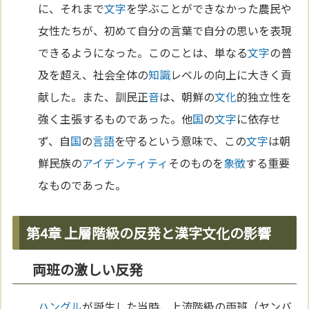
に、それまで
文字
を学ぶことができなかった農民や
女性たちが、初めて自分の言葉で自分の思いを表現
できるようになった。このことは、単なる
文字
の普
及を超え、社会全体の
知識
レベルの向上に大きく貢
献した。また、訓民正
音
は、朝鮮の
文化
的独立性を
強く主張するものであった。他
国
の
文字
に依存せ
ず、自
国
の
言語
を守るという意味で、この
文字
は朝
鮮民族の
アイデンティティ
そのものを
象徴
する重要
なものであった。
第4章 上層階級の反発と漢字文化の影響
両班の激しい反発
ハングル
が誕生した当時、上流階級の両班（ヤンバ