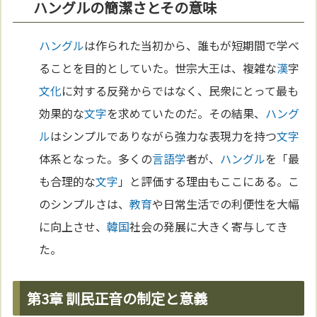
ハングルの簡潔さとその意味
ハングル
は作られた当初から、誰もが短期間で学べ
ることを目的としていた。世宗大王は、複雑な
漢
字
文化
に対する反発からではなく、民衆にとって最も
効果的な
文字
を求めていたのだ。その結果、
ハング
ル
はシンプルでありながら強力な表現力を持つ
文字
体系となった。多くの
言語学
者が、
ハングル
を「最
も合理的な
文字
」と評価する理由もここにある。こ
のシンプルさは、
教育
や日常生活での利便性を大幅
に向上させ、
韓国
社会の発展に大きく寄与してき
た。
第3章 訓民正音の制定と意義