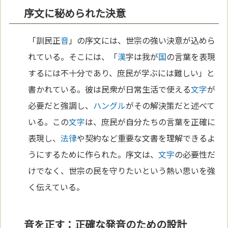
序文に秘められた決意
「訓民正
音
」の序文には、世宗の強い決意が込めら
れている。そこには、「
漢
字は我が
国
の言葉を表現
するには不十分であり、庶民が学ぶには難しい」と
書かれている。彼は民衆が日常生活で使える
文字
が
必要だと強調し、
ハングル
がその解決策だと述べて
いる。この
文字
は、庶民が自分たちの言葉を正確に
表現し、
法律
や契約など重要な文書を理解できるよ
うにするために作られた。序文は、
文字
の必要性だ
けでなく、世宗の民を守りたいという熱い思いを強
く伝えている。
音を正す：正確な発音のための設計