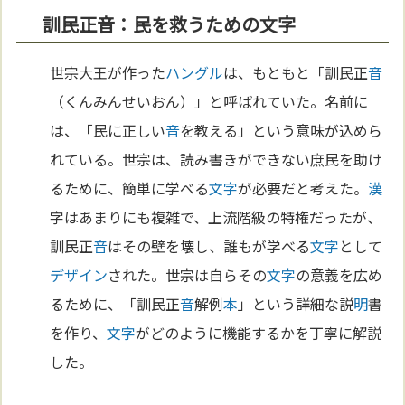
訓民正音：民を救うための文字
世宗大王が作った
ハングル
は、もともと「訓民正
音
（くんみんせいおん）」と呼ばれていた。名前に
は、「民に正しい
音
を教える」という意味が込めら
れている。世宗は、読み書きができない庶民を助け
るために、簡単に学べる
文字
が必要だと考えた。
漢
字はあまりにも複雑で、上流階級の特権だったが、
訓民正
音
はその壁を壊し、誰もが学べる
文字
として
デザイン
された。世宗は自らその
文字
の意義を広め
るために、「訓民正
音
解例
本
」という詳細な説
明
書
を作り、
文字
がどのように機能するかを丁寧に解説
した。