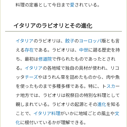
料理の定番として今日まで
愛
されている。
イタリアのラビオリとその進化
イタリア
のラビオリは、
餃子
の
ヨーロッパ
版とも言
える
存在
である。ラビオリは、
中世
に遡る歴史を持
ち、最初は
修道院
で作られたものであったとされ
る。
イタリア
の各地域で独自の具材が使われ、リコ
ッタ
チーズ
やほうれん草を詰めたものから、肉や魚
を使ったものまで多種多様である。特に、ト
スカ
ー
ナ地方では、ラビオリは祝祭日の特別な料理として
親しまれている。ラビオリの起源とその
進化
を知る
ことで、
イタリア料理
がいかに地域ごとの風土や
文
化
に根付いているかが理解できる。