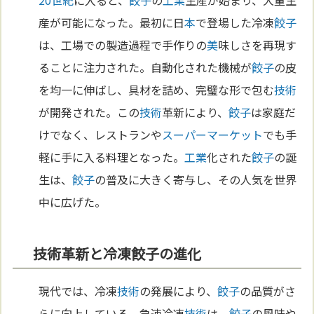
20世紀
に入ると、
餃子
の
工業
生産が始まり、大量生
産が可能になった。最初に日
本
で登場した冷凍
餃子
は、工場での製造過程で手作りの
美
味しさを再現す
ることに注力された。自動化された機械が
餃子
の皮
を均一に伸ばし、具材を詰め、完璧な形で包む
技術
が開発された。この
技術
革新により、
餃子
は家庭だ
けでなく、レストランや
スーパーマーケット
でも手
軽に手に入る料理となった。
工業
化された
餃子
の誕
生は、
餃子
の普及に大きく寄与し、その人気を世界
中に広げた。
技術革新と冷凍餃子の進化
現代では、冷凍
技術
の発展により、
餃子
の品質がさ
らに向上している。急速冷凍
技術
は、
餃子
の風味や