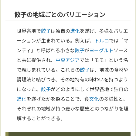
餃子の地域ごとのバリエーション
世界各地で
餃子
は独自の
進化
を遂げ、多様なバリエ
ーションが生まれている。例えば、
トルコ
では「マ
ンティ」と呼ばれる小さな
餃子
が
ヨーグルト
ソース
と共に提供され、
中央アジア
では「モモ」という名
で親しまれている。これらの
餃子
は、地域の食材や
調理法と結びつき、その地特有の味わいを持つよう
になった。
餃子
がどのようにして世界各地で独自の
進化
を遂げたかを探ることで、食
文化
の多様性と、
それぞれの地域が持つ豊かな歴史とのつながりを理
解することができる。