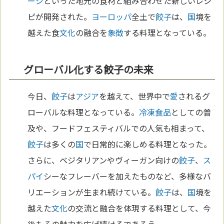
ージ
といった地元の食材と組み合わせた新しいレシ
ピが開発された。
ヨーロッパ
全土で
餃子
は、
国
境を
越えた食
文化
の融合を
象徴
する料理となっている。
グローバル化する餃子の未来
今日、
餃子
は
アジア
を越えて、世界中で
愛
されるグ
ローバルな料理となっている。
冷凍食品
としての普
及や、フードフェスティバルでの人気も相まって、
餃子
は多くの
国
で日常的に楽しめる料理となった。
さらに、ベジタリアンやヴィーガン向けの
餃子
、
ス
パイ
シーなフレーバーを加えたものなど、多様なバ
リエーションが生まれ続けている。
餃子
は、
国
境を
越えた
文化
の交流と融合を体現する料理として、今