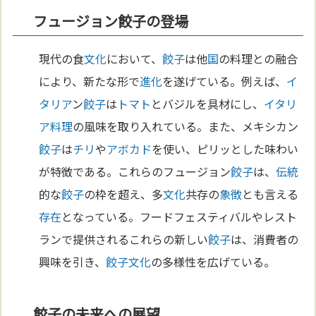
フュージョン餃子の登場
現代の食
文化
において、
餃子
は他
国
の料理との融合
により、新たな形で
進化
を遂げている。例えば、
イ
タリア
ン
餃子
は
トマト
とバジルを具材にし、
イタリ
ア料理
の風味を取り入れている。また、メキシカン
餃子
は
チリ
や
アボカド
を使い、ピリッとした味わい
が特徴である。これらのフュージョン
餃子
は、
伝統
的な
餃子
の枠を超え、多
文化
共存の
象徴
とも言える
存在
となっている。フードフェスティバルやレスト
ランで提供されるこれらの新しい
餃子
は、消費者の
興味を引き、
餃子
文化
の多様性を広げている。
餃子の未来への展望