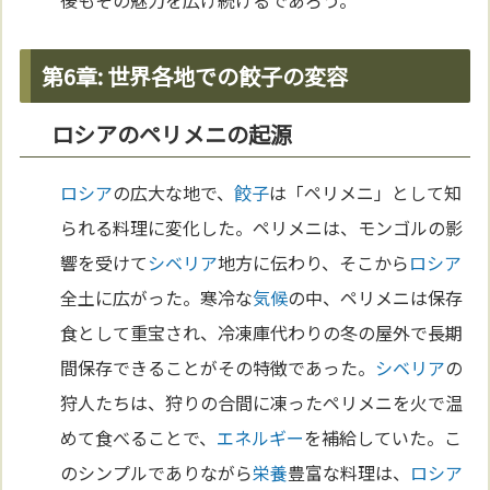
後もその魅力を広げ続けるであろう。
第6章: 世界各地での餃子の変容
ロシアのペリメニの起源
ロシア
の広大な地で、
餃子
は「ペリメニ」として知
られる料理に変化した。ペリメニは、モンゴルの影
響を受けて
シベリア
地方に伝わり、そこから
ロシア
全土に広がった。寒冷な
気候
の中、ペリメニは保存
食として重宝され、冷凍庫代わりの冬の屋外で長期
間保存できることがその特徴であった。
シベリア
の
狩人たちは、狩りの合間に凍ったペリメニを火で温
めて食べることで、
エネルギー
を補給していた。こ
のシンプルでありながら
栄養
豊富な料理は、
ロシア