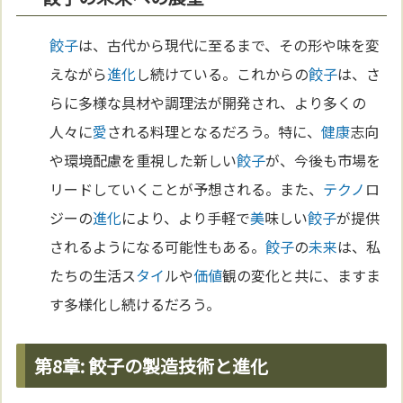
餃子
は、古代から現代に至るまで、その形や味を変
えながら
進化
し続けている。これからの
餃子
は、さ
らに多様な具材や調理法が開発され、より多くの
人々に
愛
される料理となるだろう。特に、
健康
志向
や環境配慮を重視した新しい
餃子
が、今後も市場を
リードしていくことが予想される。また、
テクノ
ロ
ジーの
進化
により、より手軽で
美
味しい
餃子
が提供
されるようになる可能性もある。
餃子
の
未来
は、私
たちの生活ス
タイ
ルや
価値
観の変化と共に、ますま
す多様化し続けるだろう。
第8章: 餃子の製造技術と進化