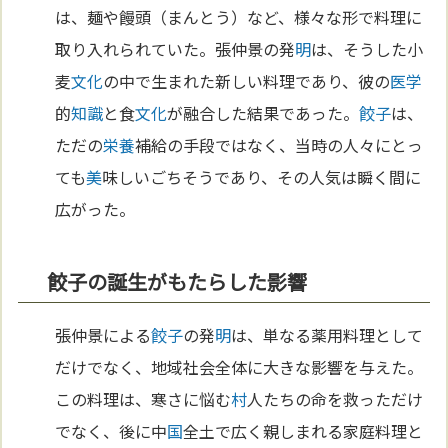
は、麺や饅頭（まんとう）など、様々な形で料理に
取り入れられていた。張仲景の発
明
は、そうした小
麦
文化
の中で生まれた新しい料理であり、彼の
医学
的
知識
と食
文化
が融合した結果であった。
餃子
は、
ただの
栄養
補給の手段ではなく、当時の人々にとっ
ても
美
味しいごちそうであり、その人気は瞬く間に
広がった。
餃子の誕生がもたらした影響
張仲景による
餃子
の発
明
は、単なる薬用料理として
だけでなく、地域社会全体に大きな影響を与えた。
この料理は、寒さに悩む
村
人たちの命を救っただけ
でなく、後に中
国
全土で広く親しまれる家庭料理と