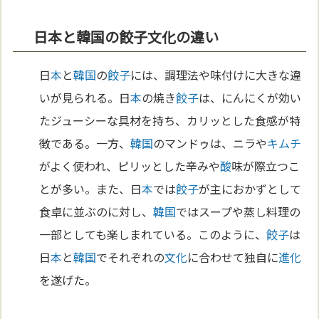
日本と韓国の餃子文化の違い
日
本
と
韓国
の
餃子
には、調理法や味付けに大きな違
いが見られる。日
本
の焼き
餃子
は、にんにくが効い
たジューシーな具材を持ち、カリッとした食感が特
徴である。一方、
韓国
のマンドゥは、ニラや
キムチ
がよく使われ、ピリッとした辛みや
酸
味が際立つこ
とが多い。また、日
本
では
餃子
が主におかずとして
食卓に並ぶのに対し、
韓国
ではスープや蒸し料理の
一部としても楽しまれている。このように、
餃子
は
日
本
と
韓国
でそれぞれの
文化
に合わせて独自に
進化
を遂げた。