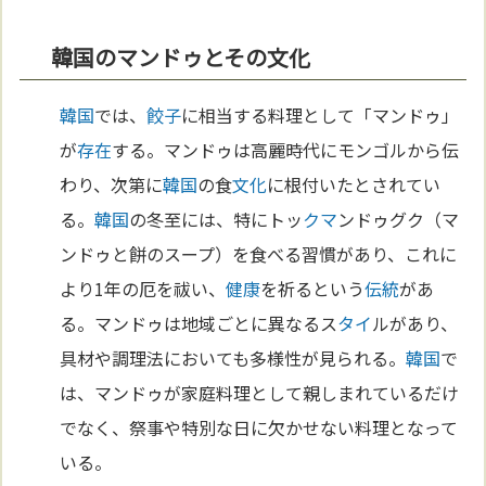
韓国のマンドゥとその文化
韓国
では、
餃子
に相当する料理として「マンドゥ」
が
存在
する。マンドゥは高麗時代にモンゴルから伝
わり、次第に
韓国
の食
文化
に根付いたとされてい
る。
韓国
の冬至には、特にトッ
クマ
ンドゥグク（マ
ンドゥと餅のスープ）を食べる習慣があり、これに
より1年の厄を祓い、
健康
を祈るという
伝統
があ
る。マンドゥは地域ごとに異なるス
タイ
ルがあり、
具材や調理法においても多様性が見られる。
韓国
で
は、マンドゥが家庭料理として親しまれているだけ
でなく、祭事や特別な日に欠かせない料理となって
いる。