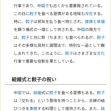
行事であり、中
国
でも古くから重要視されている。
この日に
餃子
を食べる習慣がある地域も
存在
する。
特に、
餃子
は邪気を払う食べ物とされ、
健康
と
幸福
を願う儀式の一環として供される。中
国
の南方で
は、
餃子
と共に粽（ちまき）も食べられるが、
餃子
はその多様な具材と調理法で、特別な一品として親
しまれてきた。このように、
餃子
はさまざまな
文化
行事で重要な役割を果たしている。
結婚式と餃子の祝い
中
国
では、
結婚
式に
餃子
を食べる習慣もある。
餃子
は「交わる」という意味を持つことから、夫婦の結
びつきを
象徴
する料理として提供される。また、
結