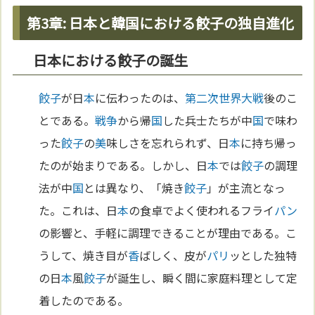
第3章: 日本と韓国における餃子の独自進化
日本における餃子の誕生
餃子
が日
本
に伝わったのは、
第二次世界大戦
後のこ
とである。
戦争
から帰
国
した兵士たちが中
国
で味わ
った
餃子
の
美
味しさを忘れられず、日
本
に持ち帰っ
たのが始まりである。しかし、日
本
では
餃子
の調理
法が中
国
とは異なり、「焼き
餃子
」が主流となっ
た。これは、日
本
の食卓でよく使われるフライ
パン
の影響と、手軽に調理できることが理由である。こ
うして、焼き目が
香
ばしく、皮が
パリ
ッとした独特
の日
本
風
餃子
が誕生し、瞬く間に家庭料理として定
着したのである。