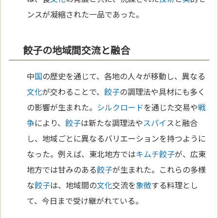
ンスが凝縮された一品であった。
餃子の地域間交流と融合
中
国
の歴史を通じて、各地の人々が移動し、異なる
文化
が交わることで、
餃子
の調理法や具材にも多く
の影響が生まれた。
シルクロード
を通じた交易や
戦
争
により、
餃子
は新たな調理法や
スパイ
スと融合
し、地域ごとに異なるバリエーションを持つように
なった。例えば、東北地方では
キムチ
餃子
が、広東
地方では甘みのある
餃子
が生まれた。これらの多様
な
餃子
は、地域間の
文化
交流を
象徴
する料理とし
て、今日まで受け継がれている。