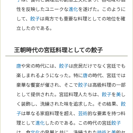
性を反映したユニークな
進化
を遂げた。このように
して、
餃子
は南方でも重要な料理としての地位を確
立したのである。
王朝時代の宮廷料理としての餃子
唐
や宋の時代には、
餃子
は庶民だけでなく宮廷でも
楽しまれるようになった。特に
唐
の時代、宮廷では
豪華な饗宴が催され、そこで
餃子
は高級料理の一部
として提供された。宮廷料理人たちは、
餃子
を
美
し
く装飾し、洗練された味を追求した。その結果、
餃
子
は単なる家庭料理を超え、
芸術
的な要素を持つ料
理として
進化
したのである。この時代の宮廷
餃子
は、食
文化
の発展と共に、洗練された
技術
と
美
的セ