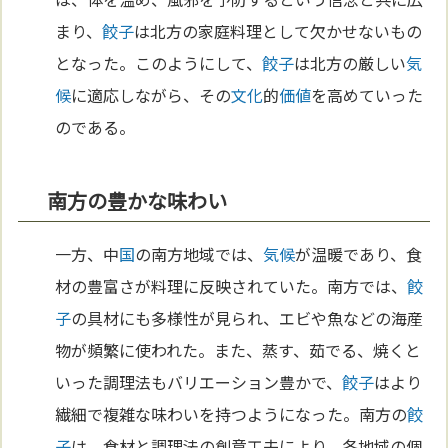
まり、
餃子
は北方の家庭料理として欠かせないもの
となった。このようにして、
餃子
は北方の厳しい
気
候
に適応しながら、その
文化
的
価値
を高めていった
のである。
南方の豊かな味わい
一方、中
国
の南方地域では、
気候
が温暖であり、食
材の豊富さが料理に反映されていた。南方では、
餃
子
の具材にも多様性が見られ、エビや魚などの海産
物が頻繁に使われた。また、蒸す、茹でる、焼くと
いった調理法もバリエーション豊かで、
餃子
はより
繊細で複雑な味わいを持つようになった。南方の
餃
子
は、食材と調理法の創意工夫により、各地域の個