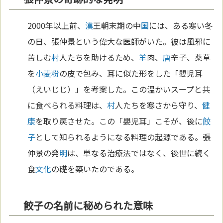
2000年以上前、
漢
王朝末期の中
国
には、ある寒い冬
の日、張仲景という偉大な医師がいた。彼は風邪に
苦しむ
村
人たちを助けるため、
羊
肉、
唐
辛子、薬草
を
小麦粉
の皮で包み、耳に似た形をした「嬰児耳
（えいじじ）」を考案した。この温かいスープと共
に食べられる料理は、
村
人たちを寒さから守り、
健
康
を取り戻させた。この「嬰児耳」こそが、後に
餃
子
として知られるようになる料理の起源である。張
仲景の発
明
は、単なる治療法ではなく、後世に続く
食
文化
の礎を築いたのである。
餃子の名前に秘められた意味