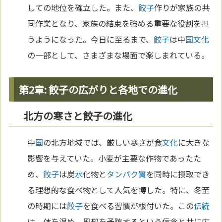
しての地位を確立した。また、
餃子
作りが家族の共
同作業となり、家族の結束を強める重要な役割を担
うようになった。今日に至るまで、
餃子
は中
国
文化
の一部として、さまざまな場面で楽しまれている。
第2章: 餃子の広がりと各地での進化
北方の寒さと餃子の進化
中
国
の北方地域では、厳しい寒さが食
文化
に大きな
影響を与えていた。小麦が主要な作物であったた
め、
餃子
は炭
水
化物と
タンパク質
を同時に摂取でき
る理想的な食べ物として人気を博した。特に、冬至
の時期には
餃子
を食べる習慣が根付いた。この
伝統
は、体を温め、風邪を予防するという信念と共に広