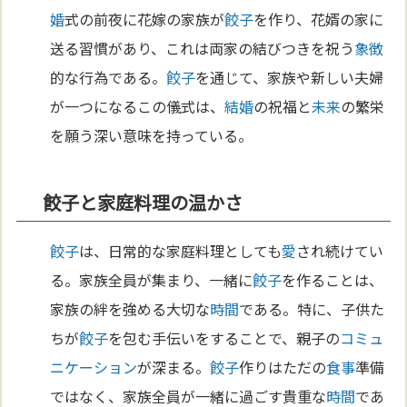
婚
式の前夜に花嫁の家族が
餃子
を作り、花婿の家に
送る習慣があり、これは両家の結びつきを祝う
象徴
的な行為である。
餃子
を通じて、家族や新しい夫婦
が一つになるこの儀式は、
結婚
の祝福と
未来
の繁栄
を願う深い意味を持っている。
餃子と家庭料理の温かさ
餃子
は、日常的な家庭料理としても
愛
され続けてい
る。家族全員が集まり、一緒に
餃子
を作ることは、
家族の絆を強める大切な
時間
である。特に、子供た
ちが
餃子
を包む手伝いをすることで、親子の
コミュ
ニケーション
が深まる。
餃子
作りはただの
食事
準備
ではなく、家族全員が一緒に過ごす貴重な
時間
であ