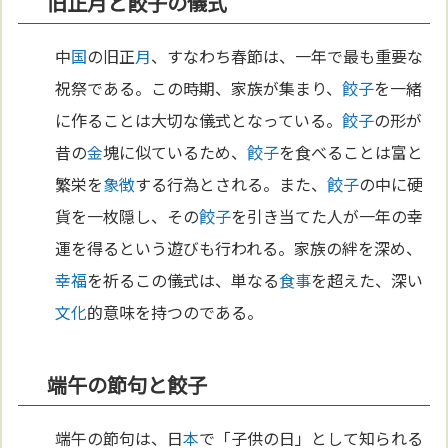
旧正月と餃子の儀式
中
国
の旧正
月
、すなわち春節は、一年で最も重要な
祝祭である。この時期、家族が集まり、
餃子
を一緒
に作ることは大切な儀式となっている。
餃子
の形が
昔の
金
塊に似ているため、
餃子
を食べることは富と
繁栄を
象徴
する行為とされる。また、
餃子
の中に硬
貨を一枚隠し、その
餃子
を引き当てた人が一年の幸
運を得るという遊びも行われる。家族の絆を深め、
幸福
を祈るこの儀式は、単なる
食事
を超えた、深い
文化
的意味を持つのである。
端午の節句と餃子
端午の節句は、日
本
で「子供の日」として知られる