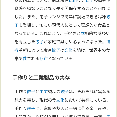
食感を損なうことなく長期間保存することを可能に
した。また、電子レンジで簡単に調理できる冷凍
餃
子
も登場し、忙しい現代人にとって理想的な食品と
なっている。これにより、手軽さと
本
格的な味わい
を両立した
餃子
が家庭で楽しめるようになった。
技
術
革新によって冷凍
餃子
は
進化
を続け、世界中の食
卓で
愛
される
存在
となっている。
手作りと工業製品の共存
手作り
餃子
と
工業
製品の
餃子
は、それぞれに異なる
魅力を持ち、現代の食
文化
において共存している。
手作り
餃子
は、家族や友人と一緒に作る楽しみや、
手間をかけた特別な味わいが魅力である。一方、
工