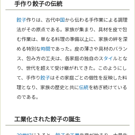
手作り餃子の伝統
餃子
作りは、古代中
国
から伝わる手作業による調理
法がその原点である。家族が集まり、具材を皮で包
む作業は、単なる料理の準備以上に、家族の絆を深
める特別な
時間
であった。皮の薄さや具材のバラン
ス、包み方の工夫は、各家庭の独自のス
タイ
ルとな
り、世代を超えて受け継がれてきた。このようにし
て、手作り
餃子
はその家庭ごとの個性を反映した料
理となり、家族の歴史と共に
伝統
を紡ぎ続けている
のである。
工業化された餃子の誕生