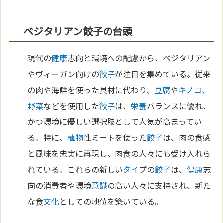
ベジタリアン餃子の台頭
現代の
健康
志向と環境への配慮から、ベジタリアン
やヴィーガン向けの
餃子
が注目を集めている。従来
の肉や海鮮を使った具材に代わり、
豆腐
や
キノコ
、
野菜
などを使用した
餃子
は、
栄養
バランスに優れ、
かつ環境に優しい選択肢として人気が高まってい
る。特に、
植物
性ミートを使った
餃子
は、肉の食感
と風味を忠実に再現し、肉食の人々にも受け入れら
れている。これらの新しい
タイ
プの
餃子
は、
健康
志
向の消費者や環境
意識
の高い人々に支持され、新た
な食
文化
としての地位を築いている。