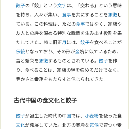
餃子
の「餃」という
文字
は、「交わる」という意味
を持ち、人々が集い、
食事
を共にすることを
象徴
し
ている。この料理は、ただの
食事
ではなく、家族や
友人との絆を深める特別な瞬間を生み出す役割を果
たしてきた。特に旧正
月
には、
餃子
を食べることが
伝統
となっており、その形が
金
塊に似ているため、
富と繁栄を
象徴
するものとされている。
餃子
を作
り、食べることは、家族の絆を強めるだけでなく、
豊かさと幸運をもたらすと信じられてきた。
古代中国の食文化と餃子
餃子
が誕生した時代の中
国
では、
小麦粉
を使った食
文化
が発展していた。北方の寒冷な
気候
で育つ小麦