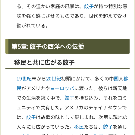
る。その温かい家庭の風景は、
餃子
が持つ特別な意
味を強く感じさせるものであり、世代を超えて受け
継がれている。
第5章: 餃子の西洋への伝播
移民と共に広がる餃子
19世紀
末から
20世紀
初頭にかけて、多くの中
国
人
移
民
がアメリカや
ヨーロッパ
に渡った。彼らは新天地
での生活を築く中で、
餃子
を持ち込み、それをコミ
ュニティで共有した。アメリカのチャイナタウンで
は、
餃子
は故郷の味として親しまれ、次第に現地の
人々にも広がっていった。
移民
たちは、
餃子
を通じ