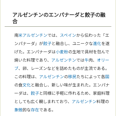
アルゼンチンのエンパナーダと餃子の融
合
南
米
アルゼンチン
では、
スペイン
から伝わった「エ
ンパナーダ」が
餃子
と融合し、ユニークな
進化
を遂
げた。エンパナーダは
小麦粉
の生地で具材を包んで
焼いた料理であり、
アルゼンチン
では
牛
肉、
オリー
ブ
、卵、レーズンなどを詰めたものが主流である。
この料理は、
アルゼンチン
の
移民
たちによって各
国
の食
文化
と融合し、新しい味が生まれた。エンパナ
ーダは、
餃子
と同様に手軽に作れるため、家庭料理
としても広く親しまれており、
アルゼンチン
料理の
象徴
的な
存在
である。