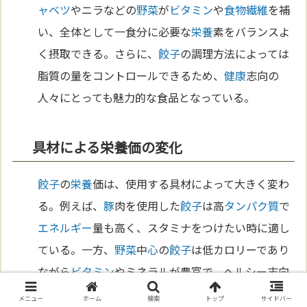
ャベツ
やニラなどの
野菜
が
ビタミン
や
食物繊維
を補
い、全体として一食分に必要な
栄養
素をバランスよ
く摂取できる。さらに、
餃子
の調理方法によっては
脂質の量をコントロールできるため、
健康
志向の
人々にとっても魅力的な食品となっている。
具材による栄養価の変化
餃子
の
栄養
価は、使用する具材によって大きく変わ
る。例えば、
豚
肉を使用した
餃子
は高
タンパク質
で
エネルギー
量も高く、スタミナをつけたい時に適し
ている。一方、
野菜
中
心
の
餃子
は低カロリーであり
ながら
ビタミン
やミネラルが豊富で、ヘルシー志向
の人々に最適である。さらに、魚介類を使った
餃子
メニュー
ホーム
検索
トップ
サイドバー