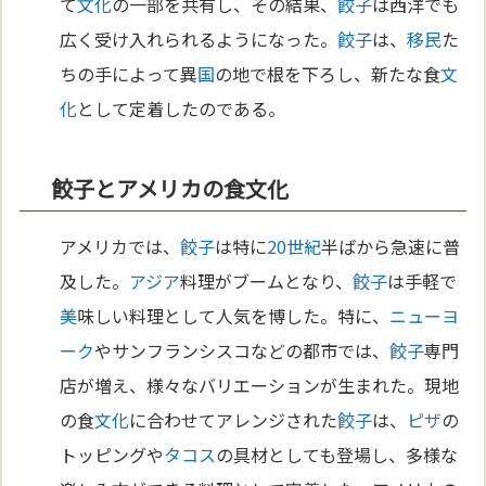
て
文化
の一部を共有し、その結果、
餃子
は西洋でも
広く受け入れられるようになった。
餃子
は、
移民
た
ちの手によって異
国
の地で根を下ろし、新たな食
文
化
として定着したのである。
餃子とアメリカの食文化
アメリカでは、
餃子
は特に
20世紀
半ばから急速に普
及した。
アジア
料理がブームとなり、
餃子
は手軽で
美
味しい料理として人気を博した。特に、
ニューヨ
ーク
やサンフランシスコなどの都市では、
餃子
専門
店が増え、様々なバリエーションが生まれた。現地
の食
文化
に合わせてアレンジされた
餃子
は、
ピザ
の
トッピングや
タコス
の具材としても登場し、多様な