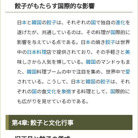
餃子がもたらす国際的な影響
日
本
と
韓国
の
餃子
は、それぞれの
国
で独自の
進化
を
遂げたが、共通しているのは、その料理が
国
際的に
影響を与えている点である。日
本
の焼き
餃子
は世界
中の
日本料理
店で提供されており、その手軽さと
美
味しさから人気を博している。
韓国
のマンドゥもま
た、
韓国
料理ブームの中で注目を集め、世界中で
愛
されている。こうして、日
本
と
韓国
の
餃子
は、それ
ぞれの
国
の食
文化
を
象徴
する料理として、
国
際的に
も広がりを見せているのである。
第4章: 餃子と文化行事