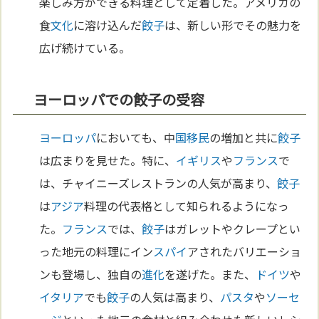
楽しみ方ができる料理として定着した。アメリカの
食
文化
に溶け込んだ
餃子
は、新しい形でその魅力を
広げ続けている。
ヨーロッパでの餃子の受容
ヨーロッパ
においても、中
国
移民
の増加と共に
餃子
は広まりを見せた。特に、
イギリス
や
フランス
で
は、チャイニーズレストランの人気が高まり、
餃子
は
アジア
料理の代表格として知られるようになっ
た。
フランス
では、
餃子
はガレットやクレープとい
った地元の料理にイン
スパイ
アされたバリエーショ
ンも登場し、独自の
進化
を遂げた。また、
ドイツ
や
イタリア
でも
餃子
の人気は高まり、
パスタ
や
ソーセ