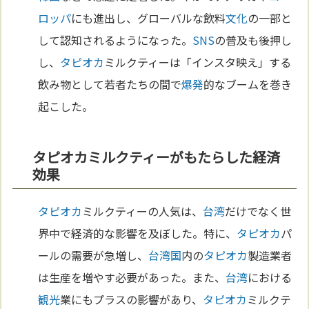
ロッパ
にも進出し、グローバルな飲料
文化
の一部と
して認知されるようになった。
SNS
の普及も後押し
し、
タピオカ
ミルクティーは「インスタ映え」する
飲み物として若者たちの間で
爆発
的なブームを巻き
起こした。
タピオカミルクティーがもたらした経済
効果
タピオカ
ミルクティーの人気は、
台湾
だけでなく世
界中で経済的な影響を及ぼした。特に、
タピオカ
パ
ールの需要が急増し、
台湾
国
内の
タピオカ
製造業者
は生産を増やす必要があった。また、
台湾
における
観光
業にもプラスの影響があり、
タピオカ
ミルクテ