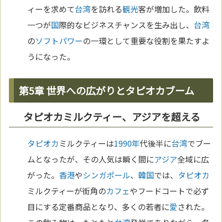
ィーを求めて
台湾
を訪れる
観光
客が増加した。飲料
一つが
国
際的なビジネスチャンスを生み出し、
台湾
の
ソフトパワー
の一環として重要な役割を果たすよ
うになった。
第5章 世界への広がりとタピオカブーム
タピオカミルクティー、アジアを超える
タピオカ
ミルクティーは
1990年
代後半に
台湾
でブー
ムとなったが、その人気は瞬く間に
アジア
全域に広
がった。
香港
や
シンガポール
、
韓国
では、
タピオカ
ミルクティーが街角の
カフェ
やフードコートで必ず
目にする定番商品となり、多くの若者に
愛
された。