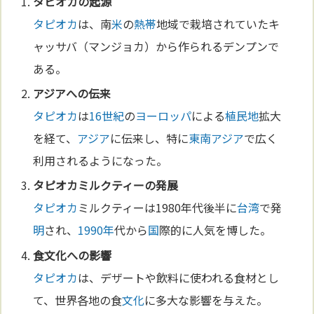
タピオカ
の起源
タピオカ
は、南
米
の
熱帯
地域で栽培されていたキ
ャッサバ（マンジョカ）から作られるデンプンで
ある。
アジア
への伝来
タピオカ
は
16世紀
の
ヨーロッパ
による
植民地
拡大
を経て、
アジア
に伝来し、特に
東南アジア
で広く
利用されるようになった。
タピオカ
ミルクティーの発展
タピオカ
ミルクティーは1980年代後半に
台湾
で発
明
され、
1990年
代から
国
際的に人気を博した。
食
文化
への影響
タピオカ
は、デザートや飲料に使われる食材とし
て、世界各地の食
文化
に多大な影響を与えた。