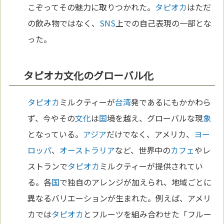
こぞってその魅力に取りつかれた。
タピオカ
はただ
の飲み物ではなく、
SNS
上での自己表現の一部とな
った。
タピオカ文化のグローバル化
タピオカ
ミルクティーが
台湾
発であるにもかかわら
ず、今やその
文化
は
国
境を越え、グローバルな現
象
となっている。
アジア
だけでなく、アメリカ、
ヨー
ロッパ
、
オーストラリア
など、世界中の
カフェ
やレ
ストランで
タピオカ
ミルクティーが提供されてい
る。各
国
で独自のアレンジが加えられ、地域ごとに
異なるバリエーションが生まれた。例えば、アメリ
カでは
タピオカ
とフルーツを組み合わせた「フルー