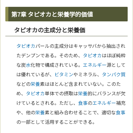
第7章 タピオカと栄養学的価値
タピオカの主成分と栄養価
タピオカ
パールの主成分はキャッサバから抽出され
たデンプンである。そのため、
タピオカ
はほぼ純粋
な炭
水
化物で構成されている。
エネルギー
源として
は優れているが、
ビタミン
やミネラル、
タンパク質
などの
栄養
素はほとんど含まれていない。このた
め、
タピオカ
単体での摂取は
栄養
的にバランスが欠
けているとされる。ただし、
食事
の
エネルギー
補充
や、他の
栄養
素と組み合わせることで、適切な
食事
の一部として活用することができる。