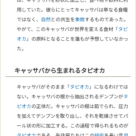
用していた。彼らにとってキャッサバは単なる食糧
ではなく、
自然
との共生を
象徴
するものであった。
やがて、このキャッサバが世界を変える食材「
タピ
オカ
」の原料となることを誰もが予想していなかっ
た。
キャッサバから生まれるタピオカ
キャッサバがそのまま「
タピオカ
」になるわけでは
ない。キャッサバの根から抽出されるデンプンが
タ
ピオカ
の正体だ。キャッサバの根は茹でられ、圧力
を加えてデンプンを取り出し、それを乾燥させてパ
ール状の形に加工する。この過程で得られるものが
タピオカ
である。先住民たちはこの
技術
を長い年
月