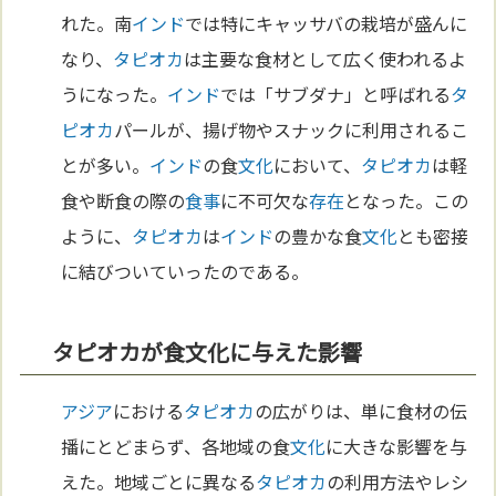
れた。南
インド
では特にキャッサバの栽培が盛んに
なり、
タピオカ
は主要な食材として広く使われるよ
うになった。
インド
では「サブダナ」と呼ばれる
タ
ピオカ
パールが、揚げ物やスナックに利用されるこ
とが多い。
インド
の食
文化
において、
タピオカ
は軽
食や断食の際の
食事
に不可欠な
存在
となった。この
ように、
タピオカ
は
インド
の豊かな食
文化
とも密接
に結びついていったのである。
タピオカが食文化に与えた影響
アジア
における
タピオカ
の広がりは、単に食材の伝
播にとどまらず、各地域の食
文化
に大きな影響を与
えた。地域ごとに異なる
タピオカ
の利用方法やレシ