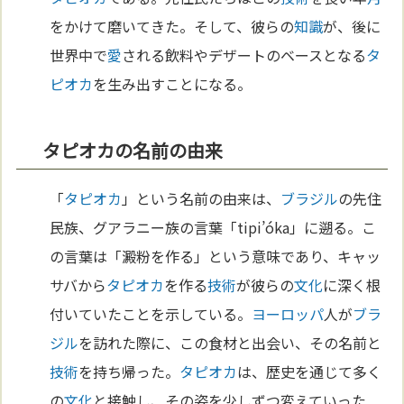
をかけて磨いてきた。そして、彼らの
知識
が、後に
世界中で
愛
される飲料やデザートのベースとなる
タ
ピオカ
を生み出すことになる。
タピオカの名前の由来
「
タピオカ
」という名前の由来は、
ブラジル
の先住
民族、グアラニー族の言葉「tipi’óka」に遡る。こ
の言葉は「澱粉を作る」という意味であり、キャッ
サバから
タピオカ
を作る
技術
が彼らの
文化
に深く根
付いていたことを示している。
ヨーロッパ
人が
ブラ
ジル
を訪れた際に、この食材と出会い、その名前と
技術
を持ち帰った。
タピオカ
は、歴史を通じて多く
の
文化
と接触し、その姿を少しずつ変えていった