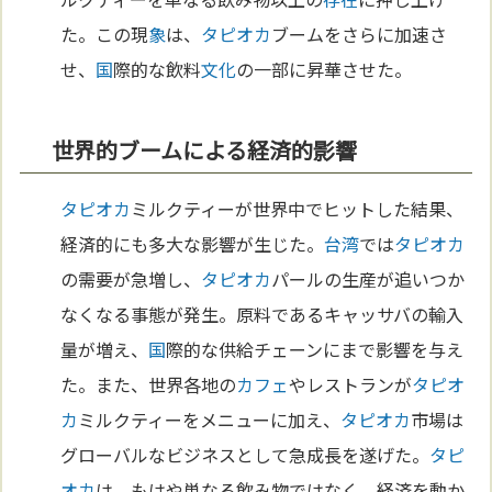
た。この現
象
は、
タピオカ
ブームをさらに加速さ
せ、
国
際的な飲料
文化
の一部に昇華させた。
世界的ブームによる経済的影響
タピオカ
ミルクティーが世界中でヒットした結果、
経済的にも多大な影響が生じた。
台湾
では
タピオカ
の需要が急増し、
タピオカ
パールの生産が追いつか
なくなる事態が発生。原料であるキャッサバの輸入
量が増え、
国
際的な供給チェーンにまで影響を与え
た。また、世界各地の
カフェ
やレストランが
タピオ
カ
ミルクティーをメニューに加え、
タピオカ
市場は
グローバルなビジネスとして急成長を遂げた。
タピ
オカ
は、もはや単なる飲み物ではなく、経済を動か