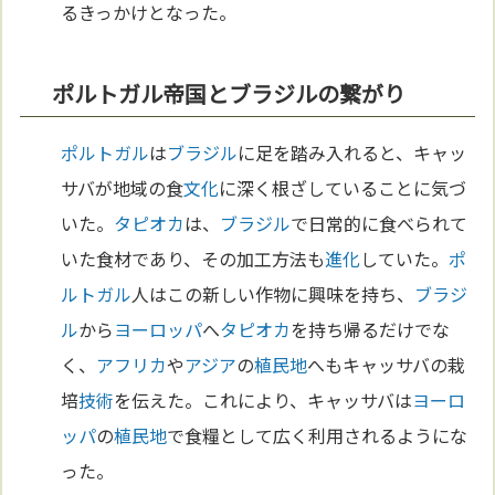
るきっかけとなった。
ポルトガル帝国とブラジルの繋がり
ポルトガル
は
ブラジル
に足を踏み入れると、キャッ
サバが地域の食
文化
に深く根ざしていることに気づ
いた。
タピオカ
は、
ブラジル
で日常的に食べられて
いた食材であり、その加工方法も
進化
していた。
ポ
ルトガル
人はこの新しい作物に興味を持ち、
ブラジ
ル
から
ヨーロッパ
へ
タピオカ
を持ち帰るだけでな
く、
アフリカ
や
アジア
の
植民地
へもキャッサバの栽
培
技術
を伝えた。これにより、キャッサバは
ヨーロ
ッパ
の
植民地
で食糧として広く利用されるようにな
った。