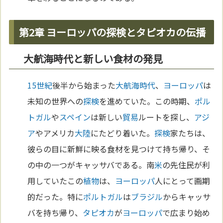
第2章 ヨーロッパの探検とタピオカの伝播
大航海時代と新しい食材の発見
15世紀
後半から始まった
大航海時代
、
ヨーロッパ
は
未知の世界への
探検
を進めていた。この時期、
ポル
トガル
や
スペイン
は新しい
貿易
ルートを探し、
アジ
ア
やアメリカ
大陸
にたどり着いた。
探検
家たちは、
彼らの目に新鮮に映る食材を見つけて持ち帰り、そ
の中の一つがキャッサバである。南
米
の先住民が利
用していたこの
植物
は、
ヨーロッパ
人にとって画期
的だった。特に
ポルトガル
は
ブラジル
からキャッサ
バを持ち帰り、
タピオカ
が
ヨーロッパ
で広まり始め