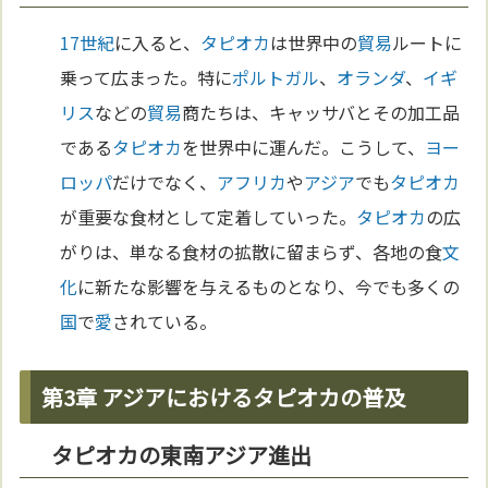
17世紀
に入ると、
タピオカ
は世界中の
貿易
ルートに
乗って広まった。特に
ポルトガル
、
オランダ
、
イギ
リス
などの
貿易
商たちは、キャッサバとその加工品
である
タピオカ
を世界中に運んだ。こうして、
ヨー
ロッパ
だけでなく、
アフリカ
や
アジア
でも
タピオカ
が重要な食材として定着していった。
タピオカ
の広
がりは、単なる食材の拡散に留まらず、各地の食
文
化
に新たな影響を与えるものとなり、今でも多くの
国
で
愛
されている。
第3章 アジアにおけるタピオカの普及
タピオカの東南アジア進出