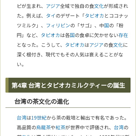
ピが生まれ、
アジア
全域で独自の食
文化
が形成され
た。例えば、
タイ
のデザート「
タピオカ
とココナッ
ツミルク」、
フィリピン
の「サゴ」、中
国
の「粉
円」など、
タピオカ
は各
国
の食卓に欠かせない
存在
となった。こうして、
タピオカ
は
アジア
の食
文化
に
深く根付き、現代でもその人気は衰えることがな
い。
第4章 台湾とタピオカミルクティーの誕生
台湾の茶文化の進化
台湾
は
19世紀
から茶の栽培と輸出で有名であった。
高品質の
烏龍茶
や
紅茶
が世界中で評価され、
台湾
の