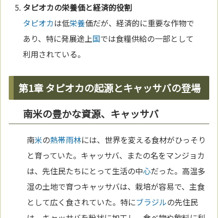
タピオカ
の
栄養
価と経済的役割
タピオカ
は低
栄養
価だが、経済的に重要な作物で
あり、特に発展途上
国
では食糧供給の一部として
利用されている。
第1章 タピオカの起源とキャッサバの登場
南米の豊かな資源、キャッサバ
南
米
の
熱帯雨林
には、世界を変える食材がひっそり
と育っていた。キャッサバ、またの名をマンジョカ
は、先住民たちにとって生活の中
心
だった。高温多
湿の土地で育つキャッサバは、栽培が容易で、主食
として広く食されていた。特に
ブラジル
の先住民
は、キャッサバを粉状に加工し、食べ物や飲料に利