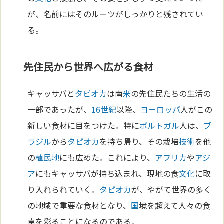
が、名前にはそのルーツがしっかりと残されてい
る。
先住民から世界へ広がる食材
キャッサバと
タピオカ
は南
米
の先住民たちの生活の
一部であったが、
16世紀
以降、
ヨーロッパ
人がこの
新しい食材に目をつけた。特に
ポルトガル
人は、
ブ
ラジル
から
タピオカ
を持ち帰り、その栽培
技術
を他
の
植民地
にも広めた。これにより、
アフリカ
や
アジ
ア
にもキャッサバが持ち込まれ、現地の食
文化
に取
り入れられていく。
タピオカ
が、やがて世界の多く
の地域で重要な食材となり、
国
境を超えて人々の食
卓を彩ることになるのである。