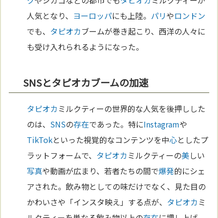
ク
やシカゴなどの都市でも
タピオカ
ミルクティーが
人気となり、
ヨーロッパ
にも上陸。
パリ
や
ロンドン
でも、
タピオカ
ブームが巻き起こり、西洋の人々に
も受け入れられるようになった。
SNSとタピオカブームの加速
タピオカ
ミルクティーの世界的な人気を後押しした
のは、
SNS
の
存在
であった。特に
Instagram
や
TikTok
といった視覚的なコンテンツを中
心
としたプ
ラットフォームで、
タピオカ
ミルクティーの
美
しい
写真
や動画が広まり、若者たちの間で
爆発
的にシェ
アされた。飲み物としての味だけでなく、見た目の
かわいさや「インスタ映え」する点が、
タピオカ
ミ
ルクティーを単なる飲み物以上の
存在
に押し上げ