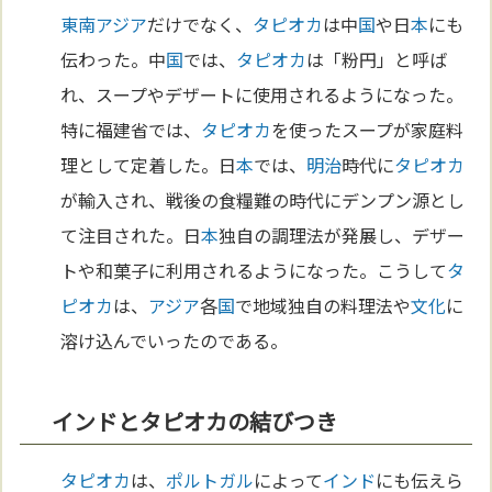
東南アジア
だけでなく、
タピオカ
は中
国
や日
本
にも
伝わった。中
国
では、
タピオカ
は「粉円」と呼ば
れ、スープやデザートに使用されるようになった。
特に福建省では、
タピオカ
を使ったスープが家庭料
理として定着した。日
本
では、
明治
時代に
タピオカ
が輸入され、戦後の食糧難の時代にデンプン源とし
て注目された。日
本
独自の調理法が発展し、デザー
トや和菓子に利用されるようになった。こうして
タ
ピオカ
は、
アジア
各
国
で地域独自の料理法や
文化
に
溶け込んでいったのである。
インドとタピオカの結びつき
タピオカ
は、
ポルトガル
によって
インド
にも伝えら