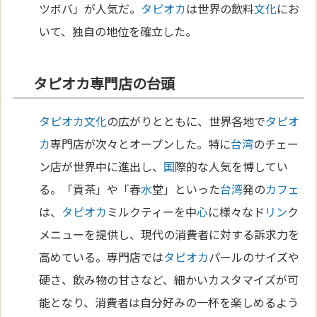
ツボバ」が人気だ。
タピオカ
は世界の飲料
文化
にお
いて、独自の地位を確立した。
タピオカ専門店の台頭
タピオカ
文化
の広がりとともに、世界各地で
タピオ
カ
専門店が次々とオープンした。特に
台湾
のチェー
ン店が世界中に進出し、
国
際的な人気を博してい
る。「貢茶」や「春
水
堂」といった
台湾
発の
カフェ
は、
タピオカ
ミルクティーを中
心
に様々なド
リン
ク
メニューを提供し、現代の消費者に対する訴求力を
高めている。専門店では
タピオカ
パールのサイズや
硬さ、飲み物の甘さなど、細かいカスタマイズが可
能となり、消費者は自分好みの一杯を楽しめるよう