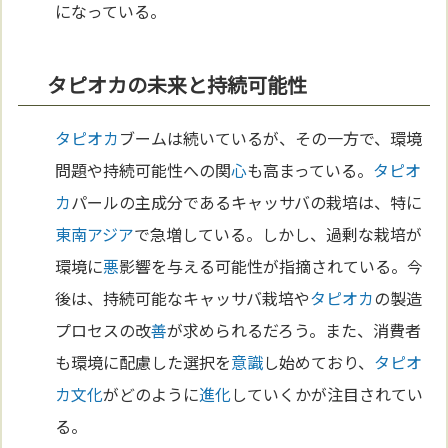
になっている。
タピオカの未来と持続可能性
タピオカ
ブームは続いているが、その一方で、環境
問題や持続可能性への関
心
も高まっている。
タピオ
カ
パールの主成分であるキャッサバの栽培は、特に
東南アジア
で急増している。しかし、過剰な栽培が
環境に
悪
影響を与える可能性が指摘されている。今
後は、持続可能なキャッサバ栽培や
タピオカ
の製造
プロセスの改
善
が求められるだろう。また、消費者
も環境に配慮した選択を
意識
し始めており、
タピオ
カ
文化
がどのように
進化
していくかが注目されてい
る。