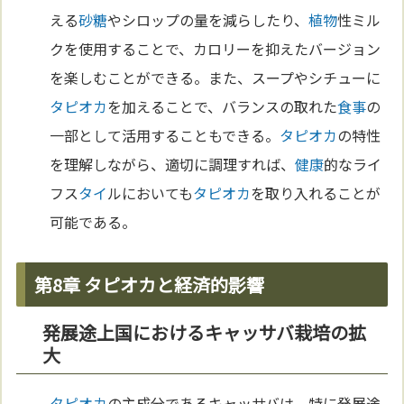
える
砂糖
やシロップの量を減らしたり、
植物
性ミル
クを使用することで、カロリーを抑えたバージョン
を楽しむことができる。また、スープやシチューに
タピオカ
を加えることで、バランスの取れた
食事
の
一部として活用することもできる。
タピオカ
の特性
を理解しながら、適切に調理すれば、
健康
的なライ
フス
タイ
ルにおいても
タピオカ
を取り入れることが
可能である。
第8章 タピオカと経済的影響
発展途上国におけるキャッサバ栽培の拡
大
タピオカ
の主成分であるキャッサバは、特に発展途