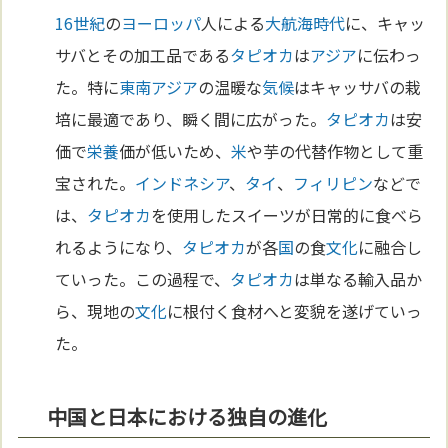
16世紀
の
ヨーロッパ
人による
大航海時代
に、キャッ
サバとその加工品である
タピオカ
は
アジア
に伝わっ
た。特に
東南アジア
の温暖な
気候
はキャッサバの栽
培に最適であり、瞬く間に広がった。
タピオカ
は安
価で
栄養
価が低いため、
米
や芋の代替作物として重
宝された。
インドネシア
、
タイ
、
フィリピン
などで
は、
タピオカ
を使用したスイーツが日常的に食べら
れるようになり、
タピオカ
が各
国
の食
文化
に融合し
ていった。この過程で、
タピオカ
は単なる輸入品か
ら、現地の
文化
に根付く食材へと変貌を遂げていっ
た。
中国と日本における独自の進化