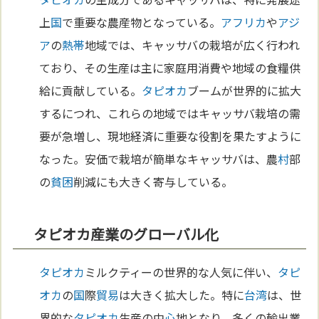
上
国
で重要な農産物となっている。
アフリカ
や
アジ
ア
の
熱帯
地域では、キャッサバの栽培が広く行われ
ており、その生産は主に家庭用消費や地域の食糧供
給に貢献している。
タピオカ
ブームが世界的に拡大
するにつれ、これらの地域ではキャッサバ栽培の需
要が急増し、現地経済に重要な役割を果たすように
なった。安価で栽培が簡単なキャッサバは、農
村
部
の
貧困
削減にも大きく寄与している。
タピオカ産業のグローバル化
タピオカ
ミルクティーの世界的な人気に伴い、
タピ
オカ
の
国
際
貿易
は大きく拡大した。特に
台湾
は、世
界的な
タピオカ
生産の中
心
地となり、多くの輸出業