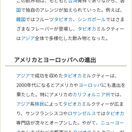
この飲み物は、もともと
台湾
発祥でありながら、各
国
で独自のアレンジが加えられていった。例えば、
韓国
ではフルーツ
タピオカ
、
シンガポール
ではさま
ざまなフレーバーが登場し、
タピオカ
ミルクティー
は
アジア
全体で多様化した飲み物となった。
アメリカとヨーロッパへの進出
アジア
で成功を収めた
タピオカ
ミルクティーは、
2000年代になるとアメリカや
ヨーロッパ
にも進出を
果たした。特にアメリカの
カリフォルニア州
では、
アジア
系
移民
によって
タピオカ
ミルクティーが広ま
り、サンフランシスコや
ロサンゼルス
では
タピオカ
専門店が次々とオープンした。やがて、
ニューヨー