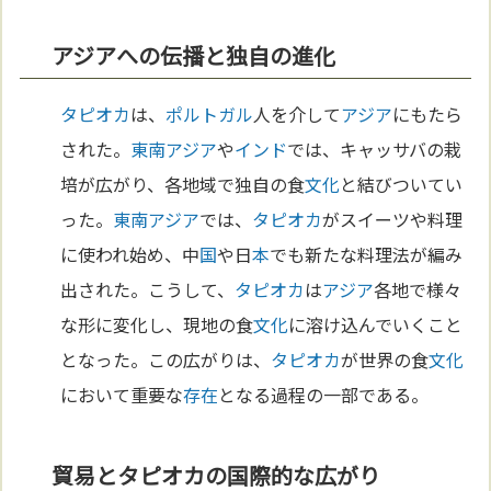
アジアへの伝播と独自の進化
タピオカ
は、
ポルトガル
人を介して
アジア
にもたら
された。
東南アジア
や
インド
では、キャッサバの栽
培が広がり、各地域で独自の食
文化
と結びついてい
った。
東南アジア
では、
タピオカ
がスイーツや料理
に使われ始め、中
国
や日
本
でも新たな料理法が編み
出された。こうして、
タピオカ
は
アジア
各地で様々
な形に変化し、現地の食
文化
に溶け込んでいくこと
となった。この広がりは、
タピオカ
が世界の食
文化
において重要な
存在
となる過程の一部である。
貿易とタピオカの国際的な広がり