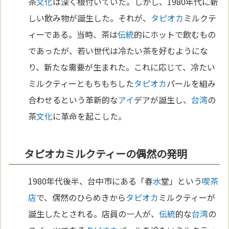
茶
文化
は深く根付いていた。しかし、1980年代に新
しい飲み物が誕生した。それが、
タピオカ
ミルクテ
ィーである。当時、茶は
伝統
的にホットで飲むもの
であったが、若い世代は冷たい茶を好むようにな
り、新たな需要が生まれた。これに応じて、冷たい
ミルクティーともちもちした
タピオカ
パールを組み
合わせるという革新的な
アイ
デアが誕生し、
台湾
の
茶
文化
に革命を起こした。
タピオカミルクティーの偶然の発明
1980年代後半、台中市にある「春
水
堂」という
喫茶
店
で、偶然のひらめきから
タピオカ
ミルクティーが
誕生したとされる。店員の一人が、
伝統
的な
台湾
の