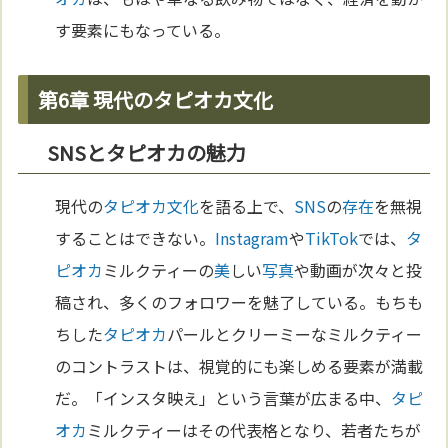
す要素にもなっている。
第6章 現代のタピオカ文化
SNSとタピオカの魅力
現代の
タピオカ
文化
を語る上で、
SNS
の
存在
を無視
することはできない。
Instagram
や
TikTok
では、
タ
ピオカ
ミルクティーの
美
しい
写真
や動画が次々と投
稿され、多くのフォロワーを魅了している。もちも
ちした
タピオカ
パールとクリーミーなミルクティー
のコントラストは、視覚的にも楽しめる要素が満載
だ。「インスタ映え」という言葉が広まる中、
タピ
オカ
ミルクティーはその代表格となり、若者たちが