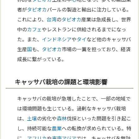
者が
タピオカ
パールの製造と輸出に注力している。
これにより、
台湾
の
タピオカ
産業は急成長し、世界
中の
カフェ
やレストランに供給されるまでになっ
た。また、
インドネシア
や
タイ
など他のキャッサバ
生産
国
も、
タピオカ
市場の一翼を担っており、経済
成長に繋がっている。
キャッサバ栽培の課題と環境影響
キャッサバの栽培が急増したことで、一部の地域で
は環境問題も生じている。過剰なキャッサバ栽培
は、
土壌
の劣化や
森林
伐採といった問題を引き起こ
し、持続可能な
農業
への転換が求められている。特
に、
アフリカ
や
東南アジア
では、キャッサバを無計