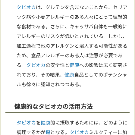
タピオカ
は、グルテンを含まないことから、セリア
ック病や小麦アレルギーのある人々にとって理想的
な食材である。さらに、キャッサバ自体も一般的に
アレルギーのリスクが低いとされている。しかし、
加工過程で他のアレルゲンと混入する可能性がある
ため、食品アレルギーのある人は注意が必要であ
る。
タピオカ
の安全性と
健康
への影響は広く研究さ
れており、その結果、
健康
食品としてのポテンシャ
ルも徐々に認知されつつある。
健康的なタピオカの活用方法
タピオカ
を
健康
的に摂取するためには、どのように
調理するかが
鍵
となる。
タピオカ
ミルクティーに加