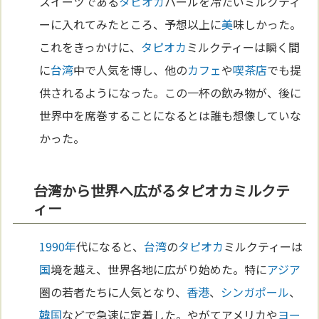
スイーツである
タピオカ
パールを冷たいミルクティ
ーに入れてみたところ、予想以上に
美
味しかった。
これをきっかけに、
タピオカ
ミルクティーは瞬く間
に
台湾
中で人気を博し、他の
カフェ
や
喫茶店
でも提
供されるようになった。この一杯の飲み物が、後に
世界中を席巻することになるとは誰も想像していな
かった。
台湾から世界へ広がるタピオカミルクテ
ィー
1990年
代になると、
台湾
の
タピオカ
ミルクティーは
国
境を越え、世界各地に広がり始めた。特に
アジア
圏の若者たちに人気となり、
香港
、
シンガポール
、
韓国
などで急速に定着した。やがてアメリカや
ヨー