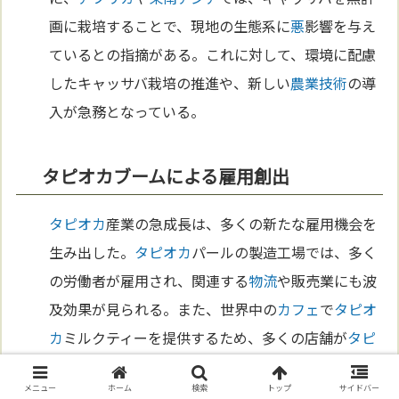
画に栽培することで、現地の生態系に
悪
影響を与え
ているとの指摘がある。これに対して、環境に配慮
したキャッサバ栽培の推進や、新しい
農業
技術
の導
入が急務となっている。
タピオカブームによる雇用創出
タピオカ
産業の急成長は、多くの新たな雇用機会を
生み出した。
タピオカ
パールの製造工場では、多く
の労働者が雇用され、関連する
物流
や販売業にも波
及効果が見られる。また、世界中の
カフェ
で
タピオ
カ
ミルクティーを提供するため、多くの店舗が
タピ
オカ
の調理や販売に特化した従業員を採用してい
メニュー
ホーム
検索
トップ
サイドバー
る。特に
台湾
や
東南アジア
の経済において、
タピオ