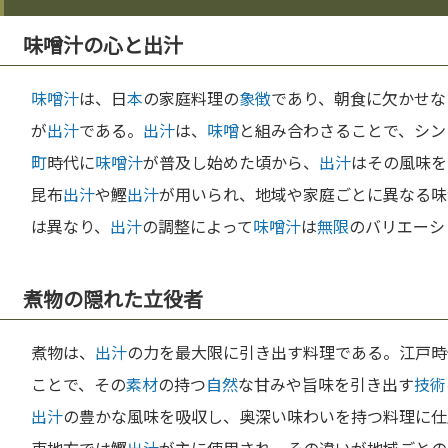
味噌汁の心と出汁
味噌汁
は、日
本
の家庭料理の
象徴
であり、朝食に欠かせな
が
出汁
である。
出汁
は、
味噌
と組み合わさることで、シン
町
時代に
味噌汁
が普及し始めた頃から、
出汁
はその風味を
昆布
出汁
や鰹
出汁
が用いられ、地域や家庭ごとに異なる味
は異なり、
出汁
の調整によって
味噌汁
は
無限
のバリエーシ
煮物の隠れた立役者
煮物は、
出汁
の力を最大限に引き出す料理である。江戸時
ことで、その
素材
の持つ
自然
な甘みや旨味を引き出す
技術
出汁
の豊かな風味を吸収し、奥深い味わいを持つ料理に仕