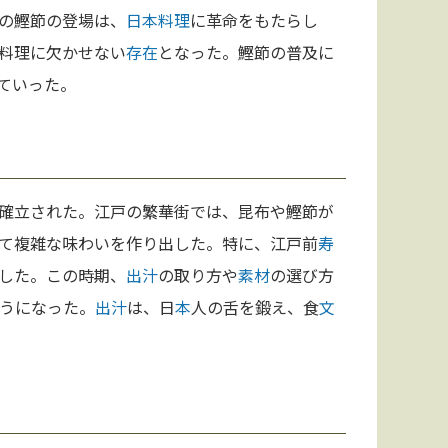
の鰹節の登場は、
日本料理
に革命をもたらし
料理に欠かせない
存在
となった。鰹節の普及に
ていった。
確立された。江戸の繁華街では、昆布や鰹節が
て複雑な味わいを作り出した。特に、江戸前
寿
した。この時期、
出汁
の取り方や
素材
の選び方
うになった。
出汁
は、日
本
人の舌を鍛え、食
文