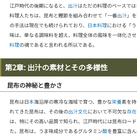
江戸時代の後期になると、
出汁
はただの料理のベースでは
料理人たちは、昆布と鰹節を組み合わせて「一番
出汁
」を
の手法は現在でも続けられており、
日本料理
における「う
味は、単なる調味料を超え、料理全体の風味を一体化させ
料理
の魂であると言われる所以である。
第2章: 出汁の素材とその多様性
昆布の神秘と豊かさ
昆布は日
本
海沿岸の寒冷な海域で育つ、豊かな
栄養
素を持
れてきた昆布は、その後の
出汁
文化
において不可欠な
存在
は、特にその高い品質で知られ、江戸時代には昆布ロード
た。昆布は、うま味成分であるグルタミン
酸
を豊富に含ん