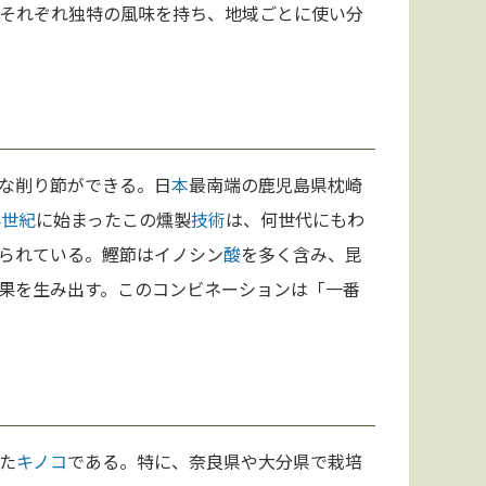
それぞれ独特の風味を持ち、地域ごとに使い分
な削り節ができる。日
本
最南端の鹿児島県枕崎
4世紀
に始まったこの燻製
技術
は、何世代にもわ
られている。鰹節はイノシン
酸
を多く含み、昆
果を生み出す。このコンビネーションは「一番
た
キノコ
である。特に、奈良県や大分県で栽培