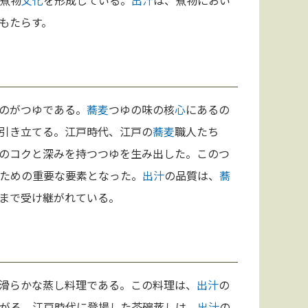
煮物
文化
を形成している。
出汁
は、煮物におい
もたらす。
のがつゆである。
蕎麦
つゆの味の核
心
にあるの
引き立てる。江戸時代、江戸の
蕎麦
職人たち
のコクと深みを持つつゆを生み出した。このつ
ための重要な要素となった。
出汁
の品質は、
蕎
まで受け継がれている。
滑らかな蒸し料理である。この料理は、
出汁
の
がる。江戸時代に登場した茶碗蒸しは、
出汁
の