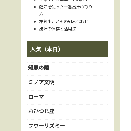
鰹節を使った一番出汁の取り
方
椎茸出汁とその組み合わせ
出汁の保存と活用法
人気（本日）
知恵の館
ミノア文明
ローマ
おひつじ座
フワーリズミー