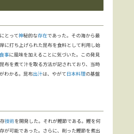
にとって
神
秘的な
存在
であった。その海から最
岸に打ち上げられた昆布を食料として利用し始
食事
に風味を加えることに気づいた。この発見
昆布を煮て汁を取る方法が記されており、当時
がわかる。昆布
出汁
は、やがて
日本料理
の基盤
存
技術
を開発した。それが鰹節である。鰹を何
存が可能であった。さらに、削った鰹節を煮出