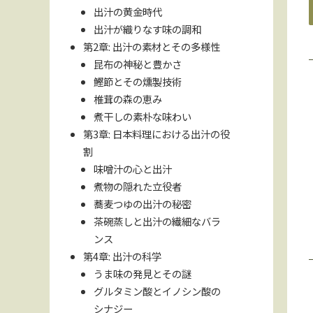
出汁の黄金時代
出汁が織りなす味の調和
第2章: 出汁の素材とその多様性
昆布の神秘と豊かさ
鰹節とその燻製技術
椎茸の森の恵み
煮干しの素朴な味わい
第3章: 日本料理における出汁の役
割
味噌汁の心と出汁
煮物の隠れた立役者
蕎麦つゆの出汁の秘密
茶碗蒸しと出汁の繊細なバラ
ンス
第4章: 出汁の科学
うま味の発見とその謎
グルタミン酸とイノシン酸の
シナジー