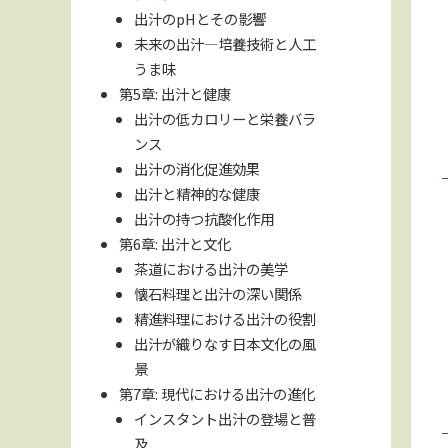
出汁のpHとその影響
未来の出汁—培養技術と人工
うま味
第5章: 出汁と健康
出汁の低カロリーと栄養バラ
ンス
出汁の消化促進効果
出汁と精神的な健康
出汁の持つ抗酸化作用
第6章: 出汁と文化
茶道における出汁の美学
懐石料理と出汁の深い関係
精進料理における出汁の役割
出汁が織りなす日本文化の風
景
第7章: 現代における出汁の進化
インスタント出汁の登場と普
及