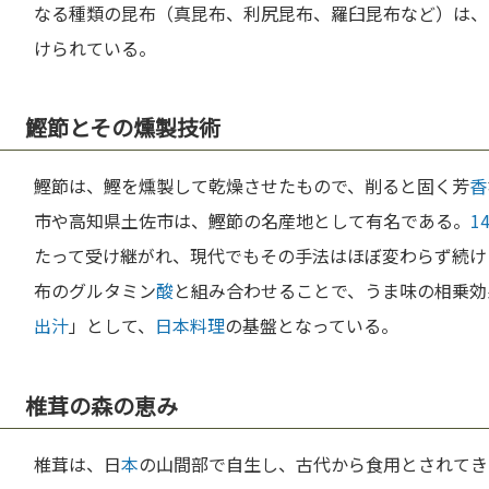
なる種類の昆布（真昆布、利尻昆布、羅臼昆布など）は、
けられている。
鰹節とその燻製技術
鰹節は、鰹を燻製して乾燥させたもので、削ると固く芳
香
市や高知県土佐市は、鰹節の名産地として有名である。
1
たって受け継がれ、現代でもその手法はほぼ変わらず続け
布のグルタミン
酸
と組み合わせることで、うま味の相乗効
出汁
」として、
日本料理
の基盤となっている。
椎茸の森の恵み
椎茸は、日
本
の山間部で自生し、古代から食用とされてき