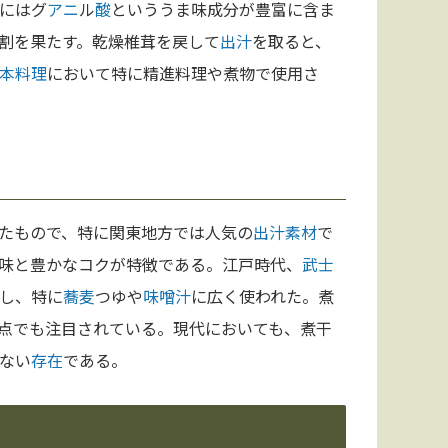
にはグ
アニ
ル
酸
といううま味成分が豊富に含ま
割を果たす。乾燥椎茸を戻して
出汁
を取ると、
本料理
において特に精進料理や煮物で使用さ
たもので、特に関東地方では人気の
出汁
素材
で
味と豊かなコクが特徴である。江戸時代、
武士
し、特に
蕎麦
つゆや
味噌汁
に広く使われた。煮
点でも注目されている。現代においても、煮干
ない
存在
である。