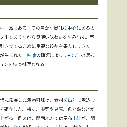
い一品である。その豊かな風味の中
心
にあるの
プルでありながら奥深い味わいを生み出す。室
引き立てるために重要な役割を果たしてきた。
が生まれた。
味噌
の種類によっても
出汁
の選択
ョンを持つ料理となる。
代に発展した煮物料理は、食材を
出汁
で煮込む
を確立した。特に、根菜や
豆腐
、魚介類などが
上がる。例えば、関西地方では昆布
出汁
が、関