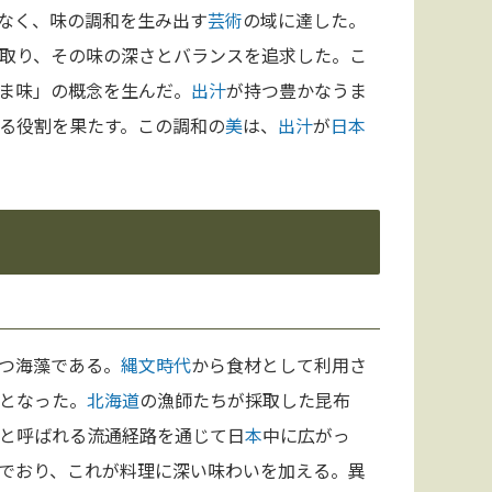
なく、味の調和を生み出す
芸術
の域に達した。
取り、その味の深さとバランスを追求した。こ
ま味」の概念を生んだ。
出汁
が持つ豊かなうま
る役割を果たす。この調和の
美
は、
出汁
が
日本
つ海藻である。
縄文時代
から食材として利用さ
となった。
北海道
の漁師たちが採取した昆布
と呼ばれる流通経路を通じて日
本
中に広がっ
でおり、これが料理に深い味わいを加える。異