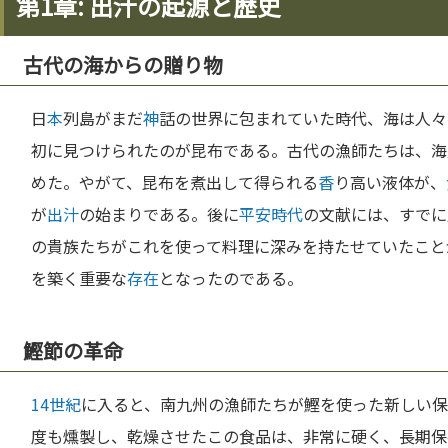
第1章: 出汁の起源と歴史
古代の海からの贈り物
日
本
列島がまだ
神
話の世界に包まれていた時代、海は人々
初に見つけられたのが昆布である。古代の漁師たちは、海
めた。やがて、昆布を煮出して得られる
香
り高い液体が、
が
出汁
の始まりである。後に
平安時代
の文献には、すでに
の貴族たちがこれを使って料理に深みを持たせていたこと
を築く重要な
存在
となったのである。
鰹節の革命
14世紀
に入ると、南九州の漁師たちが鰹を使った新しい保
度も燻製し、乾燥させたこの食品は、非常に硬く、長期保