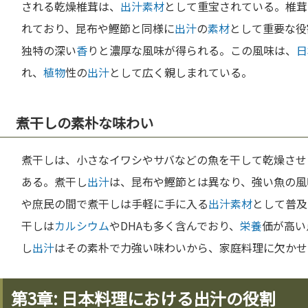
される乾燥椎茸は、
出汁
素材
として重宝されている。椎茸
れており、昆布や鰹節と同様に
出汁
の
素材
として重要な役
独特の深い
香
りと濃厚な風味が得られる。この風味は、
日
れ、
植物
性の
出汁
として広く親しまれている。
煮干しの素朴な味わい
煮干しは、小さなイワシやサバなどの魚を干して乾燥させ
ある。煮干し
出汁
は、昆布や鰹節とは異なり、強い魚の風
や庶民の間で煮干しは手軽に手に入る
出汁
素材
として普及
干しは
カルシウム
やDHAも多く含んでおり、
栄養
価が高い
し
出汁
はその素朴で力強い味わいから、家庭料理に欠かせ
第3章: 日本料理における出汁の役割