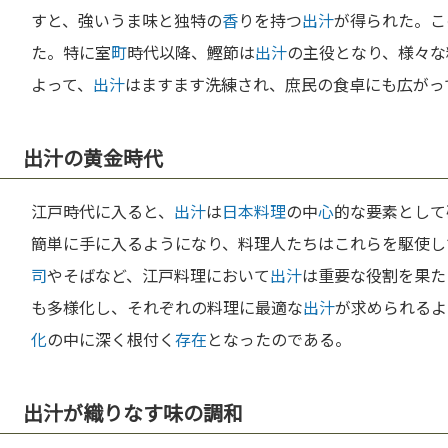
すと、強いうま味と独特の
香
りを持つ
出汁
が得られた。こ
た。特に室
町
時代以降、鰹節は
出汁
の主役となり、様々な
よって、
出汁
はますます洗練され、庶民の食卓にも広がっ
出汁の黄金時代
江戸時代に入ると、
出汁
は
日本料理
の中
心
的な要素として
簡単に手に入るようになり、料理人たちはこれらを駆使し
司
やそばなど、江戸料理において
出汁
は重要な役割を果た
も多様化し、それぞれの料理に最適な
出汁
が求められるよ
化
の中に深く根付く
存在
となったのである。
出汁が織りなす味の調和