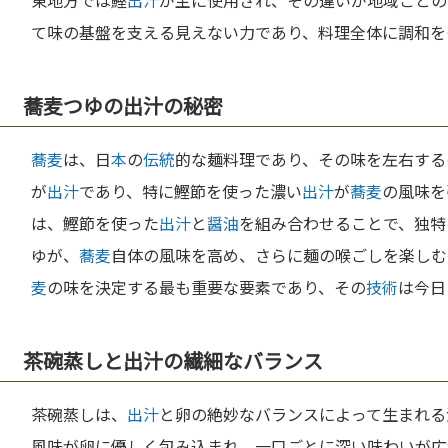
東地方では鰹
出汁
が主に使用され、その違いが地域ごとの
て味の基盤を支える見えない力であり、料理全体に調和を
蕎麦つゆの出汁の秘密
蕎麦
は、日
本
の
伝統
的な麺料理であり、その味を左右する
が
出汁
であり、特に鰹節を使った濃い
出汁
が
蕎麦
の風味を
は、鰹節を使った
出汁
と
醤油
を組み合わせることで、独特
ゆが、
蕎麦
自体の風味を高め、さらに麺の喉ごしを楽しむ
麦
の味を決定する最も重要な要素であり、その
技術
は今日
茶碗蒸しと出汁の繊細なバランス
茶碗蒸しは、
出汁
と卵の絶妙なバランスによって生まれる
風味が卵に優しく包み込まれ、一口ごとに深い味わいが広