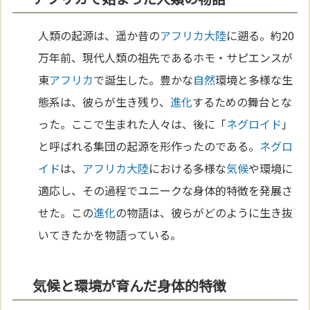
人類の起源は、遥か昔の
アフリカ
大陸
に遡る。約20
万年前、現代人類の祖先であるホモ・サピエンスが
東
アフリカ
で誕生した。豊かな
自然
環境と多様な生
態系は、彼らが生き残り、
進化
するための舞台とな
った。ここで生まれた人々は、後に「
ネグロイド
」
と呼ばれる集団の起源を形作ったのである。
ネグロ
イド
は、
アフリカ
大陸
における多様な
気候
や環境に
適応し、その過程でユニークな身体的特徴を発展さ
せた。この
進化
の物語は、彼らがどのように生き抜
いてきたかを物語っている。
気候と環境が育んだ身体的特徴