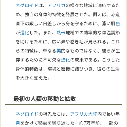
ネグロイド
は、
アフリカ
の様々な地域に適応するた
め、独自の身体的特徴を発展させた。例えば、赤道
直下の厳しい日差しから身を守るために、濃い肌
色
が
進化
した。また、
熱帯
地域での効率的な体温調節
を助けるために、広い鼻や巻き毛が見られる。これ
らの特徴は、単なる
美
的なものではなく、彼らが生
存するために不可欠な
進化
の成果である。こうした
身体的特徴は、環境と密接に結びつき、彼らの生活
を大きく支えた。
最初の人類の移動と拡散
ネグロイド
の祖先たちは、
アフリカ
大陸
内で長い年
月
をかけて移動を繰り返した。約7万年前、一部の