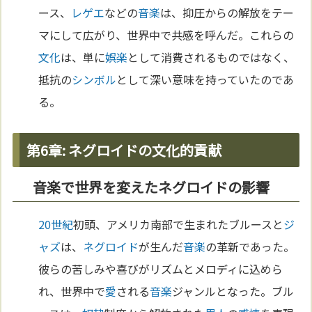
ース、
レゲエ
などの
音楽
は、抑圧からの解放をテー
マにして広がり、世界中で共感を呼んだ。これらの
文化
は、単に
娯楽
として消費されるものではなく、
抵抗の
シンボル
として深い意味を持っていたのであ
る。
第6章: ネグロイドの文化的貢献
音楽で世界を変えたネグロイドの影響
20世紀
初頭、アメリカ南部で生まれたブルースと
ジ
ャズ
は、
ネグロイド
が生んだ
音楽
の革新であった。
彼らの苦しみや喜びがリズムとメロディに込めら
れ、世界中で
愛
される
音楽
ジャンルとなった。ブル