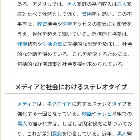
ある。アメリカでは、
黒人
家庭の平均収入は
白人
家
庭と比べて依然として低く、
貧困
率も高い。この不
平等は、
教育
機会や
医療
アクセスの差異にも影響を
与え、世代を超えて続いている。経済的な格差は、
健康
状態や
生活の質
に直接的な影響を及ぼし、社会
的な分断を深めている。これを解決するためには、
包括的な経済政策と社会支援が求められている。
メディアと社会におけるステレオタイプ
メディア
は、
ネグロイド
に対するステレオ
タイ
プを
強化する一因となっている。
映画
や
テレビ
番組での
黒人
の描かれ方は、しばしば固定観念に基づいてお
り、これが差別
意識
を助長している。近年、
黒人
監