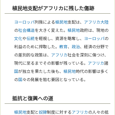
植民地支配がアフリカに残した傷跡
ヨーロッパ
列強による
植民地
支配は、
アフリカ
大陸
の
社会構造
を大きく変えた。
植民地
政府は、現地の
文化
や
伝統
を軽視し、資源を略奪し、
ヨーロッパ
の
利益のために搾取した。
教育
、
政治
、経済の分野で
の差別的な政策は、
アフリカ
社会を深刻に傷つけ、
現代に至るまでその影響が残っている。
アフリカ
諸
国
が独立を果たした後も、
植民地
時代の影響は多く
の
国
々の発展を阻む要因となっている。
抵抗と復興への道
植民地
支配と
奴隷
制度に対する
アフリカ
の人々の抵