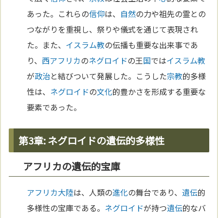
あった。これらの
信仰
は、
自然
の力や祖先の霊との
つながりを重視し、祭りや儀式を通じて表現され
た。また、
イスラム教
の伝播も重要な出来事であ
り、
西アフリカ
の
ネグロイド
の王
国
では
イスラム教
が
政治
と結びついて発展した。こうした
宗教
的多様
性は、
ネグロイド
の
文化
的豊かさを形成する重要な
要素であった。
第3章: ネグロイドの遺伝的多様性
アフリカの遺伝的宝庫
アフリカ
大陸
は、人類の
進化
の舞台であり、
遺伝
的
多様性の宝庫である。
ネグロイド
が持つ
遺伝
的なバ