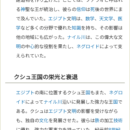
る
神
聖な王が統治し、彼らの
信仰
は
死
後の世界にま
で及んでいた。
エジプト
文
明
は、
数学
、
天文学
、
医
学
など多くの分野で優れた
知識
を持ち、その影響は
他の地域にも広がった。
ナイル川
は、この偉大な文
明
の中
心
的な役割を果たし、
ネグロイド
によって支
えられていた。
クシュ王国の栄光と衰退
エジプト
の南に位置するクシュ王
国
もまた、
ネグロ
イド
によって
ナイル川
沿いに発展した強力な王
国
で
ある。クシュは
エジプト
文
明
の影響を受けながら
も、独自の
文化
を発展させた。彼らは
鉄
の加工
技術
に優れ、強力な軍事力を持っていた。紀元前
8世紀