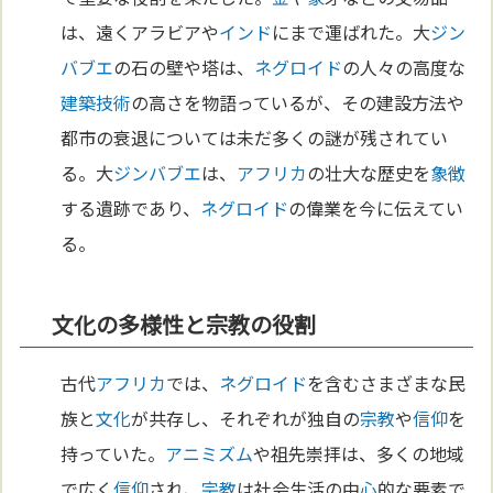
は、遠くアラビアや
インド
にまで運ばれた。大
ジン
バブエ
の石の壁や塔は、
ネグロイド
の人々の高度な
建築
技術
の高さを物語っているが、その建設方法や
都市の衰退については未だ多くの謎が残されてい
る。大
ジンバブエ
は、
アフリカ
の壮大な歴史を
象徴
する遺跡であり、
ネグロイド
の偉業を今に伝えてい
る。
文化の多様性と宗教の役割
古代
アフリカ
では、
ネグロイド
を含むさまざまな民
族と
文化
が共存し、それぞれが独自の
宗教
や
信仰
を
持っていた。
アニミズム
や祖先崇拝は、多くの地域
で広く
信仰
され、
宗教
は社会生活の中
心
的な要素で