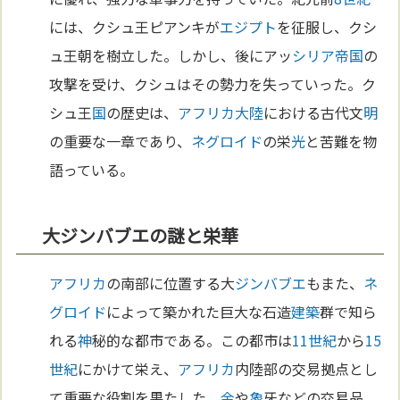
には、クシュ王ピアンキが
エジプト
を征服し、クシ
ュ王朝を樹立した。しかし、後にアッ
シリア
帝国
の
攻撃を受け、クシュはその勢力を失っていった。ク
シュ王
国
の歴史は、
アフリカ
大陸
における古代文
明
の重要な一章であり、
ネグロイド
の栄
光
と苦難を物
語っている。
大ジンバブエの謎と栄華
アフリカ
の南部に位置する大
ジンバブエ
もまた、
ネ
グロイド
によって築かれた巨大な石造
建築
群で知ら
れる
神
秘的な都市である。この都市は
11世紀
から
15
世紀
にかけて栄え、
アフリカ
内陸部の交易拠点とし
て重要な役割を果たした。
金
や
象
牙などの交易品