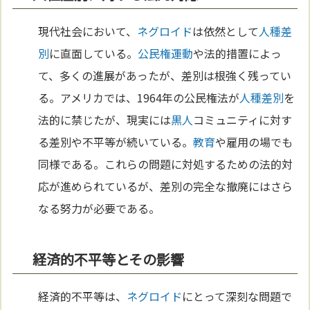
現代社会において、
ネグロイド
は依然として
人種差
別
に直面している。
公民権運動
や法的措置によっ
て、多くの進展があったが、差別は根強く残ってい
る。アメリカでは、1964年の公民権法が
人種差別
を
法的に禁じたが、現実には
黒人
コミュニティに対す
る差別や不平等が続いている。
教育
や雇用の場でも
同様である。これらの問題に対処するための法的対
応が進められているが、差別の完全な撤廃にはさら
なる努力が必要である。
経済的不平等とその影響
経済的不平等は、
ネグロイド
にとって深刻な問題で