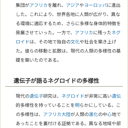
集団が
アフリカ
を離れ、
アジア
や
ヨーロッパ
に進出
した。これにより、世界各地に人類が広がり、異な
る環境に適応するため、さらに多様な身体的特徴を
発展させていった。一方で、
アフリカ
に残った
ネグ
ロイド
は、その地で独自の
文化
や社会を築き上げ
た。彼らの移動と拡散は、現代の人類の多様性の基
礎を築いたのである。
遺伝子が語るネグロイドの多様性
現代の
遺伝子
研究は、
ネグロイド
が非常に高い
遺伝
的多様性を持っていることを
明
らかにしている。こ
の多様性は、
アフリカ
大陸
が人類の
進化
の中
心
地で
あったことを裏付ける証拠である。異なる地域や部