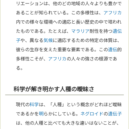
リエーションは、他のどの地域の人々よりも豊かで
あることが知られている。この多様性は、
アフリカ
内での様々な環境への適応と長い歴史の中で培われ
たものである。たとえば、
マラリア
耐性を持つ
遺伝
子
や、異なる
気候
に適応するための特定の体質は、
彼らの生存を支えた重要な要素である。この
遺伝
的
多様性こそが、
アフリカ
の人々の強さの根源であ
る。
科学が解き明かす人種の曖昧さ
現代の
科学
は、「人種」という概念がどれほど曖昧
であるかを
明
らかにしている。
ネグロイド
の
遺伝子
は、他の人種と比べても大きな違いはないことが、