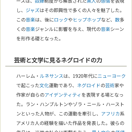
ースは、
奴隷
制度から解放された
黒人
の
感情
を表現
し、
ジャズ
はその即興性で多くの人々を魅了した。
この
音楽
は、後に
ロック
や
ヒップホップ
など、
数
多
くの
音楽
ジャンルに影響を与え、現代の
音楽
シーン
を形作る礎となった。
芸術と文学に見るネグロイドの力
ハーレム・
ルネサンス
は、1920年代に
ニューヨーク
で起こった
文化
運動であり、
ネグロイド
の
芸術
家や
作家が自らの
アイデンティティ
を表現する場となっ
た。ラン・ハンブルトンやゾラ・ニール・ハースト
ンといった人物が、この運動を牽引し、
アフリカ
系
アメリカ人の経験を描いた作品を発表した。彼らの