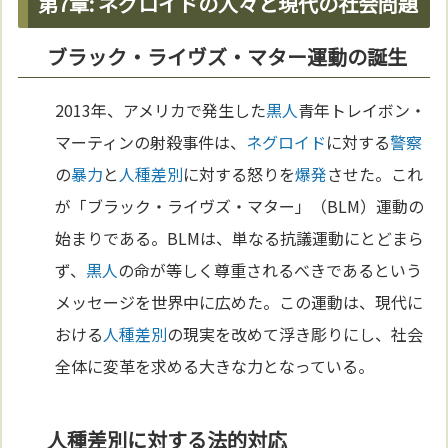
第7章: ネグロイドの人々と現代の社会問題
ブラック・ライヴズ・マター運動の誕生
2013年、アメリカで発生した
黒人
青年トレイボン・
マーティンの射殺事件は、
ネグロイド
に対する
警察
の
暴力
と
人種差別
に対する怒りを
爆発
させた。これ
が「ブラック・ライヴズ・マター」（BLM）運動の
始まりである。BLMは、単なる抗議運動にとどまら
ず、
黒人
の命が等しく尊重されるべきであるという
メッセージを世界中に広めた。この運動は、現代に
おける
人種差別
の現実を改めて浮き彫りにし、社会
全体に変革を求める大きな力となっている。
人種差別に対する法的対応