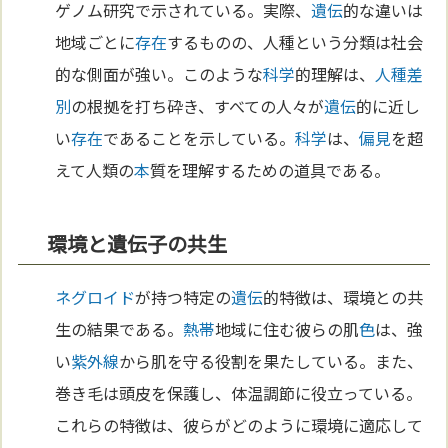
ゲノム研究で示されている。実際、
遺伝
的な違いは
地域ごとに
存在
するものの、人種という分類は社会
的な側面が強い。このような
科学
的理解は、
人種差
別
の根拠を打ち砕き、すべての人々が
遺伝
的に近し
い
存在
であることを示している。
科学
は、
偏見
を超
えて人類の
本
質を理解するための道具である。
環境と遺伝子の共生
ネグロイド
が持つ特定の
遺伝
的特徴は、環境との共
生の結果である。
熱帯
地域に住む彼らの肌
色
は、強
い
紫外線
から肌を守る役割を果たしている。また、
巻き毛は頭皮を保護し、体温調節に役立っている。
これらの特徴は、彼らがどのように環境に適応して