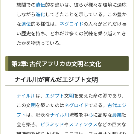
族間での
遺伝
的な違いは、彼らが様々な環境に適応
しながら
進化
してきたことを示している。この豊か
な
遺伝
的多様性は、
ネグロイド
の人々がどれだけ長
い歴史を持ち、どれだけ多くの試練を乗り越えてき
たかを物語っている。
第2章: 古代アフリカの文明と文化
ナイル川が育んだエジプト文明
ナイル川
は、
エジプト
文
明
を支えた命の源であり、
この文
明
を築いたのは
ネグロイド
である。
古代エジ
プト
は、肥沃な
ナイル川
流域を中
心
に高度な
農業
社
会を築き、
ピラミッド
や
スフィンクス
などの巨大な
建造物を作り上げた。ここでは、ファラオと呼ばれ