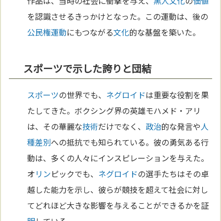
作品は、当時の社会に衝撃を与え、
黒人
文化
の
価値
を認識させるきっかけとなった。この運動は、後の
公民権運動
にもつながる
文化
的な基盤を築いた。
スポーツで示した誇りと団結
スポーツ
の世界でも、
ネグロイド
は重要な役割を果
たしてきた。ボクシング界の英雄モハメド・アリ
は、その華麗な
技術
だけでなく、
政治
的な発言や
人
種差別
への抵抗でも知られている。彼の勇気ある行
動は、多くの人々にインスピレーションを与えた。
オ
リン
ピックでも、
ネグロイド
の選手たちはその卓
越した能力を示し、彼らが競技を超えて社会に対し
てどれほど大きな影響を与えることができるかを証
明
している。