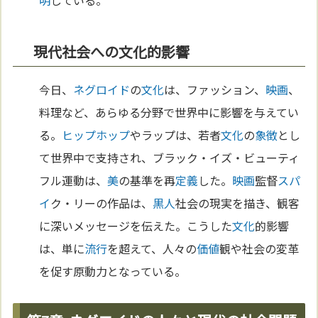
現代社会への文化的影響
今日、
ネグロイド
の
文化
は、ファッション、
映画
、
料理など、あらゆる分野で世界中に影響を与えてい
る。
ヒップホップ
やラップは、若者
文化
の
象徴
とし
て世界中で支持され、ブラック・イズ・ビューティ
フル運動は、
美
の基準を再
定義
した。
映画
監督
スパ
イ
ク・リーの作品は、
黒人
社会の現実を描き、観客
に深いメッセージを伝えた。こうした
文化
的影響
は、単に
流行
を超えて、人々の
価値
観や社会の変革
を促す原動力となっている。