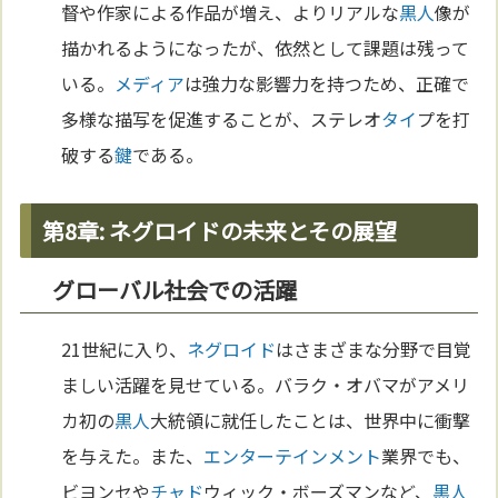
督や作家による作品が増え、よりリアルな
黒人
像が
描かれるようになったが、依然として課題は残って
いる。
メディア
は強力な影響力を持つため、正確で
多様な描写を促進することが、ステレオ
タイ
プを打
破する
鍵
である。
第8章: ネグロイドの未来とその展望
グローバル社会での活躍
21世紀に入り、
ネグロイド
はさまざまな分野で目覚
ましい活躍を見せている。バラク・オバマがアメリ
カ初の
黒人
大統領に就任したことは、世界中に衝撃
を与えた。また、
エンターテインメント
業界でも、
ビヨンセや
チャド
ウィック・ボーズマンなど、
黒人