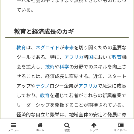
ている。
教育と経済成長のカギ
教育
は、
ネグロイド
が
未来
を切り開くための重要な
ツールである。特に、
アフリカ
諸
国
において
教育
機
会を拡大し、
技術
や
科学
の分野でのスキルを向上さ
せることは、経済成長に直結する。近年、スタート
アップや
テクノ
ロジー企業が
アフリカ
で急速に成長
しており、
教育
を通じて若者がこれらの新興産業で
リーダーシップを発揮することが期待されている。
経済的な自立と繁栄は、地域全体の安定と発展に寄
与し、
未来
の世代に
希望
を与えるであろう。
メニュー
ホーム
検索
トップ
サイドバー