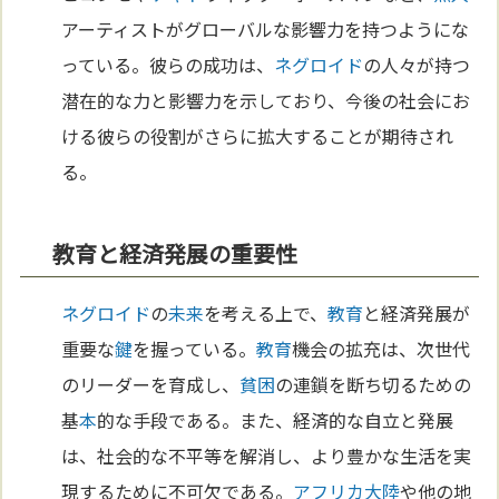
アーティストがグローバルな影響力を持つようにな
っている。彼らの成功は、
ネグロイド
の人々が持つ
潜在的な力と影響力を示しており、今後の社会にお
ける彼らの役割がさらに拡大することが期待され
る。
教育と経済発展の重要性
ネグロイド
の
未来
を考える上で、
教育
と経済発展が
重要な
鍵
を握っている。
教育
機会の拡充は、次世代
のリーダーを育成し、
貧困
の連鎖を断ち切るための
基
本
的な手段である。また、経済的な自立と発展
は、社会的な不平等を解消し、より豊かな生活を実
現するために不可欠である。
アフリカ
大陸
や他の地