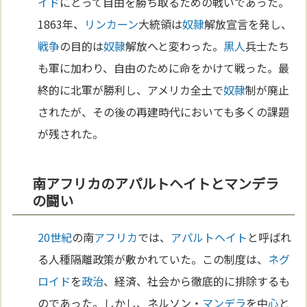
イド
にとって自由を勝ち取るための戦いであった。
1863年、
リンカーン
大統領は
奴隷
解放宣言を発し、
戦争
の目的は
奴隷
解放へと変わった。
黒人
兵士たち
も軍に加わり、自由のために命をかけて戦った。最
終的に北軍が勝利し、アメリカ全土で
奴隷
制が廃止
されたが、その後の再建時代においても多くの課題
が残された。
南アフリカのアパルトヘイトとマンデラ
の闘い
20世紀
の南
アフリカ
では、
アパルトヘイト
と呼ばれ
る人種隔離政策が敷かれていた。この制度は、
ネグ
ロイド
を
政治
、経済、社会から徹底的に排除するも
のであった。しかし、ネルソン・
マンデラ
を中
心
と