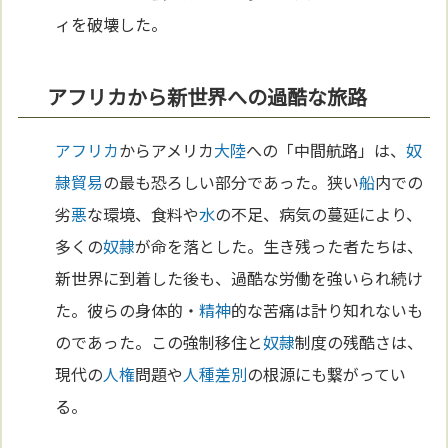
ィを破壊した。
アフリカから新世界への過酷な旅路
アフリカ
からアメリカ
大陸
への「中間航路」は、
奴
隷
貿易
の最も恐ろしい部分であった。狭い
船
内での
劣
悪
な環境、食料や
水
の不足、病気の蔓延により、
多くの
奴隷
が命を落とした。生き残った者たちは、
新世界に到着した後も、過酷な労働を強いられ続け
た。彼らの身体的・
精神
的な苦痛は計り知れないも
のであった。この強制移住と
奴隷
制度の残酷さは、
現代の
人権
問題や
人種差別
の根源にも繋がってい
る。