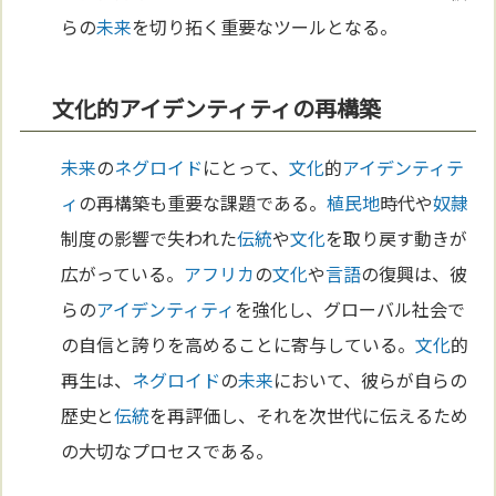
らの
未来
を切り拓く重要なツールとなる。
文化的アイデンティティの再構築
未来
の
ネグロイド
にとって、
文化
的
アイデンティテ
ィ
の再構築も重要な課題である。
植民地
時代や
奴隷
制度の影響で失われた
伝統
や
文化
を取り戻す動きが
広がっている。
アフリカ
の
文化
や
言語
の復興は、彼
らの
アイデンティティ
を強化し、グローバル社会で
の自信と誇りを高めることに寄与している。
文化
的
再生は、
ネグロイド
の
未来
において、彼らが自らの
歴史と
伝統
を再評価し、それを次世代に伝えるため
の大切なプロセスである。