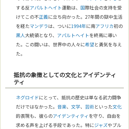
する反
アパルトヘイト
運動は、
国
際社会の支持を受
けてこの不
正義
に立ち向かった。27年間の獄中生活
を経た
マンデラ
は、ついに
1994年
に南
アフリカ
初の
黒人
大統領となり、
アパルトヘイト
を終焉に導い
た。この闘いは、世界中の人々に
希望
と勇気を与え
た。
抵抗の象徴としての文化とアイデンティ
ティ
ネグロイド
にとって、抵抗の歴史は単なる武力闘争
だけではなかった。
音楽
、
文学
、
芸術
といった
文化
的表現も、彼らの
アイデンティティ
を守り、自由を
求める声を上げる手段であった。特に
ジャズ
やブル