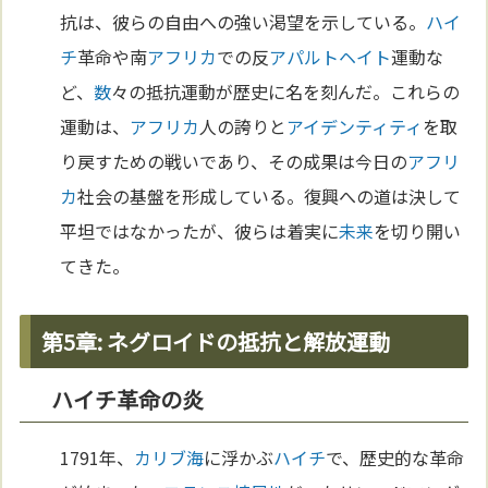
抗は、彼らの自由への強い渇望を示している。
ハイ
チ
革命や南
アフリカ
での反
アパルトヘイト
運動な
ど、
数
々の抵抗運動が歴史に名を刻んだ。これらの
運動は、
アフリカ
人の誇りと
アイデンティティ
を取
り戻すための戦いであり、その成果は今日の
アフリ
カ
社会の基盤を形成している。復興への道は決して
平坦ではなかったが、彼らは着実に
未来
を切り開い
てきた。
第5章: ネグロイドの抵抗と解放運動
ハイチ革命の炎
1791年、
カリブ海
に浮かぶ
ハイチ
で、歴史的な革命