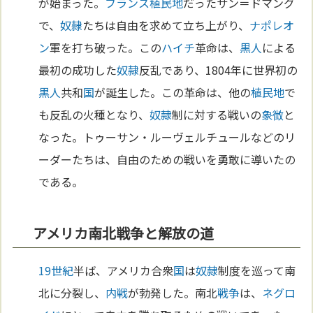
が始まった。
フランス
植民地
だったサン＝ドマング
で、
奴隷
たちは自由を求めて立ち上がり、
ナポレオ
ン
軍を打ち破った。この
ハイチ
革命は、
黒人
による
最初の成功した
奴隷
反乱であり、1804年に世界初の
黒人
共和
国
が誕生した。この革命は、他の
植民地
で
も反乱の火種となり、
奴隷
制に対する戦いの
象徴
と
なった。トゥーサン・ルーヴェルチュールなどのリ
ーダーたちは、自由のための戦いを勇敢に導いたの
である。
アメリカ南北戦争と解放の道
19世紀
半ば、アメリカ合衆
国
は
奴隷
制度を巡って南
北に分裂し、
内戦
が勃発した。南北
戦争
は、
ネグロ