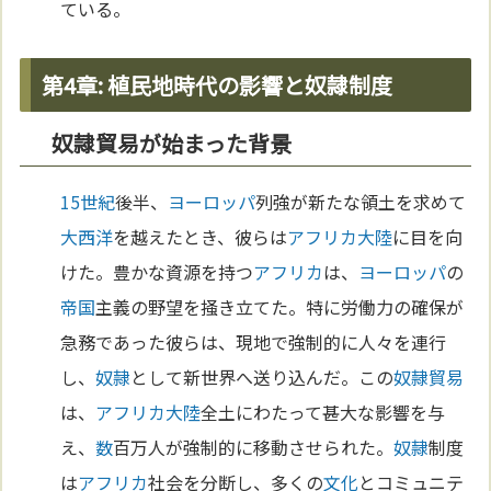
ている。
第4章: 植民地時代の影響と奴隷制度
奴隷貿易が始まった背景
15世紀
後半、
ヨーロッパ
列強が新たな領土を求めて
大西洋
を越えたとき、彼らは
アフリカ
大陸
に目を向
けた。豊かな資源を持つ
アフリカ
は、
ヨーロッパ
の
帝国
主義の野望を掻き立てた。特に労働力の確保が
急務であった彼らは、現地で強制的に人々を連行
し、
奴隷
として新世界へ送り込んだ。この
奴隷
貿易
は、
アフリカ
大陸
全土にわたって甚大な影響を与
え、
数
百万人が強制的に移動させられた。
奴隷
制度
は
アフリカ
社会を分断し、多くの
文化
とコミュニテ