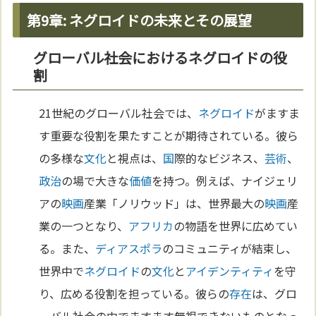
第9章: ネグロイドの未来とその展望
グローバル社会におけるネグロイドの役
割
21世紀のグローバル社会では、
ネグロイド
がますま
す重要な役割を果たすことが期待されている。彼ら
の多様な
文化
と視点は、
国
際的なビジネス、
芸術
、
政治
の場で大きな
価値
を持つ。例えば、ナイジェリ
アの
映画
産業「ノリウッド」は、世界最大の
映画
産
業の一つとなり、
アフリカ
の物語を世界に広めてい
る。また、
ディアスポラ
のコミュニティが結束し、
世界中で
ネグロイド
の
文化
と
アイデンティティ
を守
り、広める役割を担っている。彼らの
存在
は、グロ
ーバル社会の中でますます無視できないものとなっ