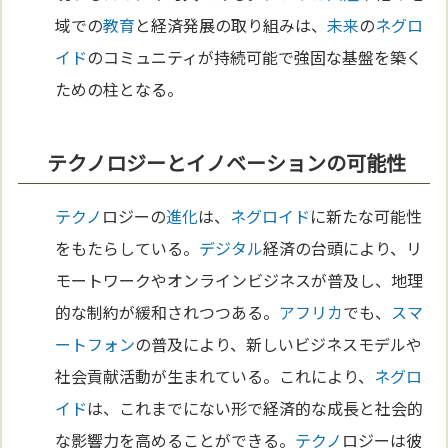
域での
教育
と経済発展の取り組みは、
未来
の
ネグロ
イド
のコミュニティが持続可能で強固な基盤を築く
ための柱となる。
テクノロジーとイノベーションの可能性
テクノ
ロジーの
進化
は、
ネグロイド
に新たな可能性
をもたらしている。
デジタル
経済の台頭により、リ
モートワークやオンラインビジネスが普及し、地理
的な制約が緩和されつつある。
アフリカ
でも、
スマ
ートフォン
の普及により、新しいビジネスモデルや
社会貢献活動が生まれている。これにより、
ネグロ
イド
は、これまでにない形で経済的な成長と社会的
な影響力を高めることができる。
テクノ
ロジーは彼