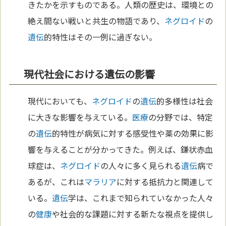
きたかを示すものである。人類の歴史は、環境との
絶え間ない戦いと共生の物語であり、
ネグロイド
の
遺伝
的特性はその一例に過ぎない。
現代社会における遺伝の影響
現代においても、
ネグロイド
の
遺伝
的多様性は社会
に大きな影響を与えている。
医療
の分野では、特定
の
遺伝
的特性が病気に対する感受性や薬の効果に影
響を与えることが分かってきた。例えば、鎌状赤血
球症は、
ネグロイド
の人々に多く見られる
遺伝
病で
あるが、これは
マラリア
に対する抵抗力と関連して
いる。
遺伝
学は、これまで知られていなかった人々
の
健康
や社会的な課題に対する新たな視点を提供し