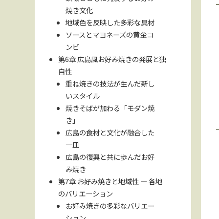
焼き文化
地域色を反映した多彩な具材
ソースとマヨネーズの黄金コ
ンビ
第6章 広島風お好み焼きの発展と独
自性
重ね焼きの技法が生んだ新し
いスタイル
焼きそばが加わる「モダン焼
き」
広島の食材と文化が融合した
一皿
広島の復興と共に歩んだお好
み焼き
第7章 お好み焼きと地域性 ― 各地
のバリエーション
お好み焼きの多彩なバリエー
ション