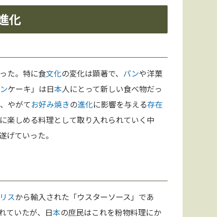
進化
った。特に食
文化
の変化は顕著で、
パン
や洋菓
ン
ケーキ」は日
本
人にとって新しい食べ物だっ
、やがて
お好み焼き
の
進化
に影響を与える
存在
に楽しめる料理として取り入れられていく中
遂げていった。
リス
から輸入された「ウスターソース」であ
れていたが、日
本
の庶民はこれを粉物料理にか