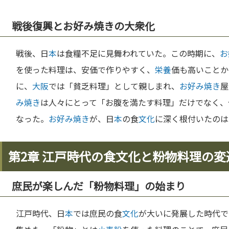
戦後復興とお好み焼きの大衆化
戦後、日
本
は食糧不足に見舞われていた。この時期に、
お
を使った料理は、安価で作りやすく、
栄養
価も高いことか
に、
大阪
では「貧乏料理」として親しまれ、
お好み焼き
屋
み焼き
は人々にとって「お腹を満たす料理」だけでなく、
なった。
お好み焼き
が、日
本
の食
文化
に深く根付いたのは
第2章 江戸時代の食文化と粉物料理の変
庶民が楽しんだ「粉物料理」の始まり
江戸時代、日
本
では庶民の食
文化
が大いに発展した時代で