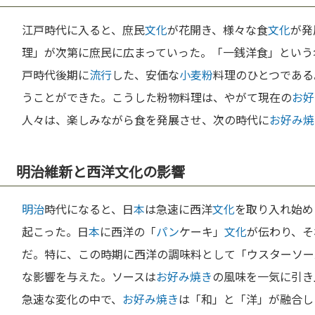
江戸時代に入ると、庶民
文化
が花開き、様々な食
文化
が発
理」が次第に庶民に広まっていった。「一銭洋食」という
戸時代後期に
流行
した、安価な
小麦粉
料理のひとつである
うことができた。こうした粉物料理は、やがて現在の
お好
人々は、楽しみながら食を発展させ、次の時代に
お好み焼
明治維新と西洋文化の影響
明治
時代になると、日
本
は急速に西洋
文化
を取り入れ始め
起こった。日
本
に西洋の「
パン
ケーキ」
文化
が伝わり、そ
だ。特に、この時期に西洋の調味料として「ウスターソー
な影響を与えた。ソースは
お好み焼き
の風味を一気に引き
急速な変化の中で、
お好み焼き
は「和」と「洋」が融合し