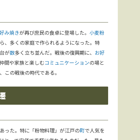
好み焼き
が再び庶民の食卓に登場した。
小麦粉
ら、多くの家庭で作られるようになった。特
台が
数
多く立ち並んだ。戦後の復興期に、
お好
仲間や家族と楽しむ
コミュニケーション
の場と
、この戦後の時代である。
遷
あった。特に「粉物料理」が江戸の
町
で人気を