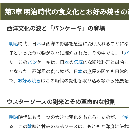
第3章 明治時代の食文化とお好み焼きの
西洋文化の波と「パンケーキ」の登場
明治
時代、日
本
は西洋の影響を急速に受け入れることにな
子といった食べ物が次々に紹介された。その中でも、「
パ
た。この
パン
ケーキは、日
本
の
伝統
的な粉物料理と融合し
となった。西洋風の食べ物が、日
本
の庶民の間でも日常的
で、
お好み焼き
はこの時代の変化を取り込みながら発展を
ウスターソースの到来とその革命的な役割
明治
時代にもう一つの大きな変化をもたらしたのが、
イギ
る。この
酸
味と甘みのあるソースは、もともと洋食に使わ