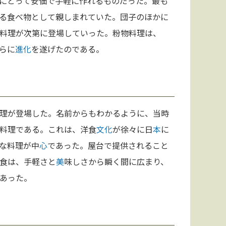
にとって安価で手軽に作れるものだった。最も
る食べ物として親しまれていた。団子のほかに
料理が次第に登場していった。粉物料理は、
らに
進化
を遂げたのである。
理が登場した。名前からもわかるように、当時
料理である。これは、洋食
文化
が徐々に日
本
に
な料理が中
心
であった。屋台で提供されること
食は、手軽さと
美
味しさから瞬く間に広まり、
あった。