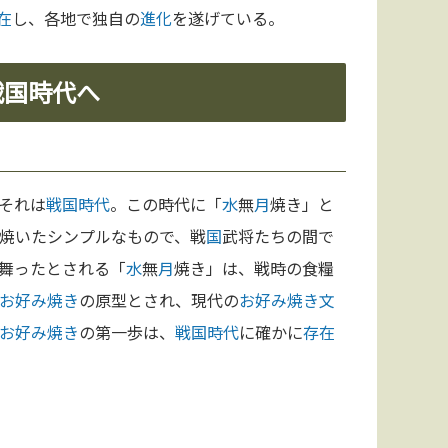
在
し、各地で独自の
進化
を遂げている。
戦国時代へ
それは
戦国時代
。この時代に「
水
無
月
焼き」と
焼いたシンプルなもので、戦
国
武将たちの間で
舞ったとされる「
水
無
月
焼き」は、戦時の食糧
お好み焼き
の原型とされ、現代の
お好み焼き
文
お好み焼き
の第一歩は、
戦国時代
に確かに
存在