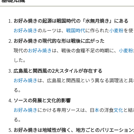
お好み焼き
の起源は
戦国時代
の「
水
無
月
焼き」にある
お好み焼き
のルーツは、
戦国時代
に作られた
小麦粉
を使
お好み焼き
の現代的な形は戦後に広がった
現代の
お好み焼き
は、戦後の食糧不足の時期に、
小麦粉
した。
広島風と関西風の2大ス
タイ
ルが
存在
する
お好み焼き
は、広島風と関西風という異なる調理法と具
る。
ソースの発展と
文化
的影響
お好み焼き
にかける専用ソースは、日
本
の洋食
文化
と結
る。
お好み焼き
は地域性が強く、地方ごとのバリエーション