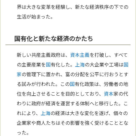
界は大きな変革を経験し、新たな経済秩序の下での
生活が始まった。
国有化と新たな経済のかたち
新しい共産主義政府は、
資本主義
を打破し、すべて
の主要産業を
国
有化した。
上海
の大企業や工場は
国
家
の管理下に置かれ、富の分配を公平に行おうとす
る試みが行われた。この
国
有化政策は、労働者の地
位を向上させることを目的としており、
資本
家の代
わりに政府が経済を運営する体制へと移行した。こ
れにより、
上海
の経済は大きな変化を遂げ、個々の
企業家や商人たちはその影響を強く受けることとな
った。