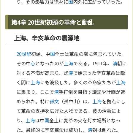
り、その影響力は徐々に
国
内外に広がっていった。
第4章 20世紀初頭の革命と動乱
上海、辛亥革命の震源地
20世紀
初頭、中
国
全土は革命の嵐に包まれていた。
その中
心
となったのが
上海
である。1911年、
清
朝に
対する不満が高まり、武
漢
で始まった辛亥革命は瞬
く間に
上海
にも波及した。多くの革命家たちが
上海
に集まり、ここで
清
朝打倒を目指す議論や計画が進
められた。特に
孫文
（孫中山）は、
上海
を拠点にし
て革命の支持を広げた人物である。彼の活動によ
り、
上海
は中
国
全土に変革の火を灯す場所となっ
た。最終的に辛亥革命は成功し、
清
朝は倒れた。