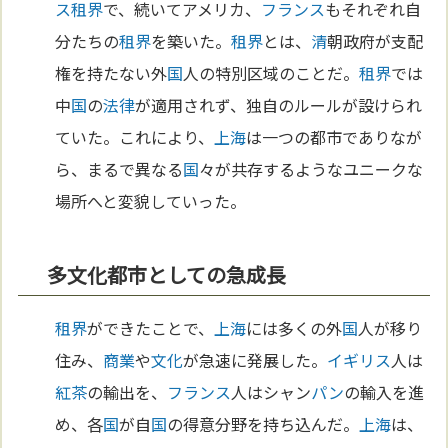
ス
租界
で、続いてアメリカ、
フランス
もそれぞれ自
分たちの
租界
を築いた。
租界
とは、
清
朝政府が支配
権を持たない外
国
人の特別区域のことだ。
租界
では
中
国
の
法律
が適用されず、独自のルールが設けられ
ていた。これにより、
上海
は一つの都市でありなが
ら、まるで異なる
国
々が共存するようなユニークな
場所へと変貌していった。
多文化都市としての急成長
租界
ができたことで、
上海
には多くの外
国
人が移り
住み、
商業
や
文化
が急速に発展した。
イギリス
人は
紅茶
の輸出を、
フランス
人はシャン
パン
の輸入を進
め、各
国
が自
国
の得意分野を持ち込んだ。
上海
は、