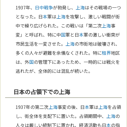
1937年、
日中戦争
が勃発し、
上海
はその戦場の一つ
となった。日
本
軍は
上海
を攻撃し、激しい戦闘が街
中で繰り広げられた。この戦いは「第二次
上海
事
変」と呼ばれ、特に中
国
軍と日
本
軍の激しい衝突が
市民生活を一変させた。
上海
の市街地は破壊され、
多くの人々が避難を余儀なくされた。特に
租界
地区
は、外
国
の管理下にあったため、一時的には戦火を
逃れたが、全体的には混乱が続いた。
日本の占領下での上海
1937年の第二次
上海
事変の後、日
本
軍は
上海
を占領
し、街全体を支配下に置いた。占領期間中、
上海
の
人々は厳しい統制下に置かれ、経済活動も日
本
の指