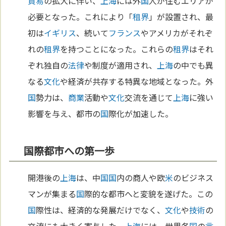
貿易
の拡大に伴い、
上海
には外
国
人が住むエリアが
必要となった。これにより「
租界
」が設置され、最
初は
イギリス
、続いて
フランス
やアメリカがそれぞ
れの
租界
を持つことになった。これらの
租界
はそれ
ぞれ独自の
法律
や制度が適用され、
上海
の中でも異
なる
文化
や経済が共存する特異な地域となった。外
国
勢力は、
商業
活動や
文化
交流を通じて
上海
に強い
影響を与え、都市の
国
際化が加速した。
国際都市への第一歩
開港後の
上海
は、中
国
国
内の商人や欧
米
のビジネス
マンが集まる
国
際的な都市へと変貌を遂げた。この
国
際性は、経済的な発展だけでなく、
文化
や
技術
の