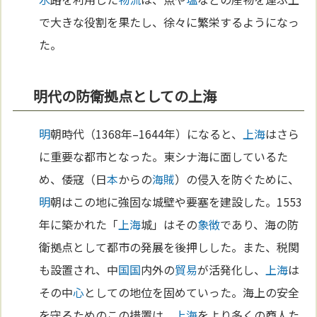
で大きな役割を果たし、徐々に繁栄するようになっ
た。
明代の防衛拠点としての上海
明
朝時代（1368年–1644年）になると、
上海
はさら
に重要な都市となった。東シナ海に面しているた
め、倭寇（日
本
からの
海賊
）の侵入を防ぐために、
明
朝はこの地に強固な城壁や要塞を建設した。1553
年に築かれた「
上海
城」はその
象徴
であり、海の防
衛拠点として都市の発展を後押しした。また、税関
も設置され、中
国
国
内外の
貿易
が活発化し、
上海
は
その中
心
としての地位を固めていった。海上の安全
を守るためのこの措置は、
上海
をより多くの商人た