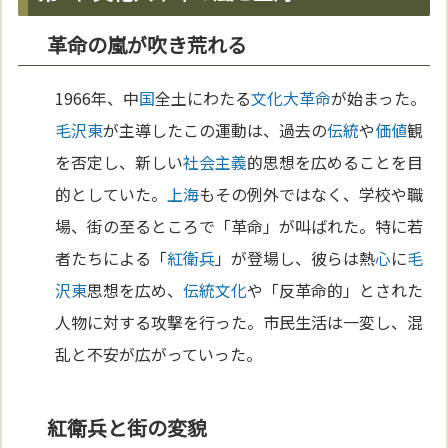
革命の嵐が吹き荒れる
1966年、中
国
全土にわたる
文化大革命
が始まった。
毛沢東
が主導したこの運動は、過去の
伝統
や
価値
観
を否定し、新しい
社会主義
的思想を広めることを目
的としていた。
上海
もその例外ではなく、学校や職
場、街の至るところで「革命」が叫ばれた。特に若
者たちによる「
紅衛兵
」が登場し、彼らは熱
心
に
毛
沢東
思想を広め、
伝統
文化
や「反革命的」とされた
人物に対する攻撃を行った。市民生活は一変し、混
乱と不安が広がっていった。
紅衛兵と街の変貌