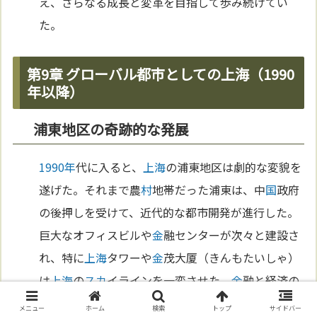
え、さらなる成長と変革を目指して歩み続けてい
た。
第9章 グローバル都市としての上海（1990
年以降）
浦東地区の奇跡的な発展
1990年
代に入ると、
上海
の浦東地区は劇的な変貌を
遂げた。それまで農
村
地帯だった浦東は、中
国
政府
の後押しを受けて、近代的な都市開発が進行した。
巨大なオフィスビルや
金
融センターが次々と建設さ
れ、特に
上海
タワーや
金
茂大厦（きんもたいしゃ）
は
上海
の
スカ
イラインを一変させた。
金
融と経済の
中
心
地となった浦東は、中
国
経済の
象徴
的な
存在
と
メニュー
ホーム
検索
トップ
サイドバー