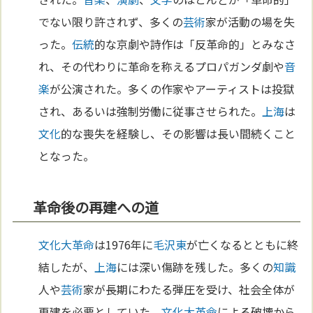
でない限り許されず、多くの
芸術
家が活動の場を失
った。
伝統
的な京劇や詩作は「反革命的」とみなさ
れ、その代わりに革命を称えるプロパガンダ劇や
音
楽
が公演された。多くの作家やアーティストは投獄
され、あるいは強制労働に従事させられた。
上海
は
文化
的な喪失を経験し、その影響は長い間続くこと
となった。
革命後の再建への道
文化大革命
は1976年に
毛沢東
が亡くなるとともに終
結したが、
上海
には深い傷跡を残した。多くの
知識
人や
芸術
家が長期にわたる弾圧を受け、社会全体が
再建を必要としていた。
文化大革命
による破壊から