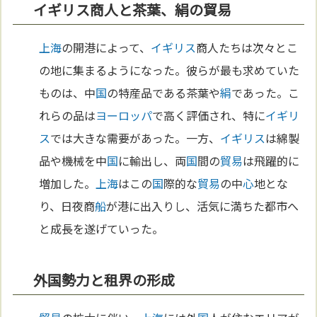
イギリス商人と茶葉、絹の貿易
上海
の開港によって、
イギリス
商人たちは次々とこ
の地に集まるようになった。彼らが最も求めていた
ものは、中
国
の特産品である茶葉や
絹
であった。こ
れらの品は
ヨーロッパ
で高く評価され、特に
イギリ
ス
では大きな需要があった。一方、
イギリス
は綿製
品や機械を中
国
に輸出し、両
国
間の
貿易
は飛躍的に
増加した。
上海
はこの
国
際的な
貿易
の中
心
地とな
り、日夜商
船
が港に出入りし、活気に満ちた都市へ
と成長を遂げていった。
外国勢力と租界の形成