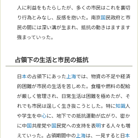
人に利益をもたらしたが、多くの市民はこれを裏切
り行為とみなし、反感を抱いた。南京
国
民政府と市
民の間には深い溝が生まれ、抵抗の動きはますます
強まっていった。
占領下の生活と市民の抵抗
日
本
の占領下にあった
上海
では、物資の不足や経済
的困難が市民の生活を苦しめた。食糧や燃料の配給
が厳しく管理され、日常生活は困難を極めたが、そ
れでも市民は逞しく生き抜こうとした。特に
知識
人
や学生を中
心
に、地下での抵抗運動が広がり、密か
に中
国
共産党や
国
民党への支持を表
明
する人々も増
えていった。占領期間中の
上海
は、一見すると日
本