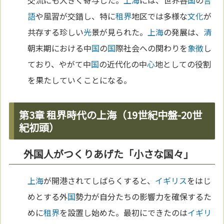
交流にも大きく寄与した。
上海
には、世界各
国
の
言
語
や風習が交錯し、特に
租界
地区では多様な
文化
が
共存する珍しい
光
景が見られた。
上海
の発展は、
清
朝末期における中
国
の
国
際社会への関わりを
象徴
し
ており、やがて中
国
の近代化の中
心
地としての役割
を果たしていくことになる。
第3章 租界時代の上海（19世紀中盤-20世
紀初頭）
外国人がつくりあげた「小さな国々」
上海
が開港されてしばらくすると、
イギリス
をはじ
めとする外
国
勢力が自分たちの影響力を確保するた
めに
租界
を設置し始めた。最初にできたのは
イギリ