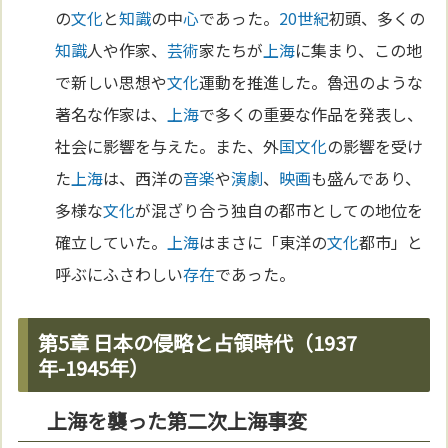
の
文化
と
知識
の中
心
であった。
20世紀
初頭、多くの
知識
人や作家、
芸術
家たちが
上海
に集まり、この地
で新しい思想や
文化
運動を推進した。魯迅のような
著名な作家は、
上海
で多くの重要な作品を発表し、
社会に影響を与えた。また、外
国
文化
の影響を受け
た
上海
は、西洋の
音楽
や
演劇
、
映画
も盛んであり、
多様な
文化
が混ざり合う独自の都市としての地位を
確立していた。
上海
はまさに「東洋の
文化
都市」と
呼ぶにふさわしい
存在
であった。
第5章 日本の侵略と占領時代（1937
年-1945年）
上海を襲った第二次上海事変