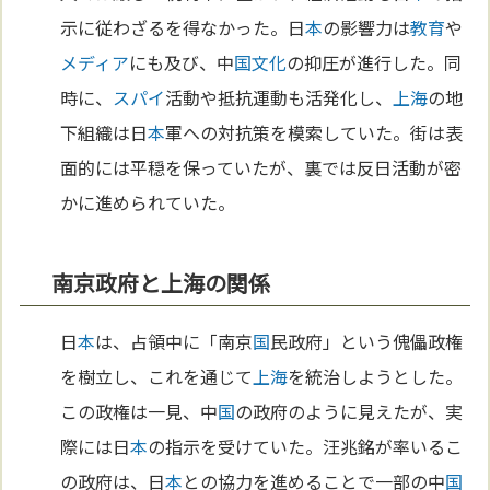
示に従わざるを得なかった。日
本
の影響力は
教育
や
メディア
にも及び、中
国
文化
の抑圧が進行した。同
時に、
スパイ
活動や抵抗運動も活発化し、
上海
の地
下組織は日
本
軍への対抗策を模索していた。街は表
面的には平穏を保っていたが、裏では反日活動が密
かに進められていた。
南京政府と上海の関係
日
本
は、占領中に「南京
国
民政府」という傀儡政権
を樹立し、これを通じて
上海
を統治しようとした。
この政権は一見、中
国
の政府のように見えたが、実
際には日
本
の指示を受けていた。汪兆銘が率いるこ
の政府は、日
本
との協力を進めることで一部の中
国