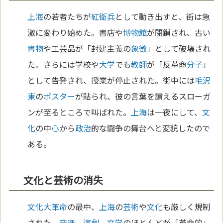
上海
の若者たちが
紅衛兵
として動き出すと、街は急
激に変わり始めた。書店や
博物館
が閉鎖され、古い
書物
や工芸品が「封建主義の
象徴
」として破壊され
た。さらには学校や
大学
でも
教師
が「反革命
分子
」
として告発され、授業が停止された。街中には
毛沢
東
の
ポスター
が貼られ、彼の言葉を讃えるスローガ
ンが至るところで叫ばれた。
上海
は一夜にして、
文
化
の中
心
から
政治
的な闘争の舞台へと変貌したので
ある。
文化と芸術の消失
文化大革命
の最中、
上海
の
芸術
や
文化
も厳しく規制
された。
音楽
、
演劇
、
文学
のほとんどが「革命的」