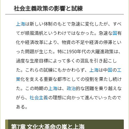
社会主義政策の影響と試練
上海
は新しい体制のもとで急速に変化したが、すべ
てが順風満帆というわけではなかった。急速な
国
有
化や経済改革により、物資の不足や経済の停滞とい
った問題が生じた。特に1950年代の大躍進政策は、
過度な生産目標によって多くの混乱を引き起こし
た。これらの試練にもかかわらず、
上海
は中
国
の
工
業
化を支える重要な都市としての役割を果たし続け
た。この時期の
上海
は、
政治
的な困難を乗り越えな
がら、
社会主義
の理想に向かって進んでいったので
ある。
第7章 文化大革命の嵐と上海