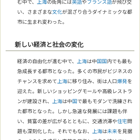
む中で、
上海
の街角には
英語
や
フランス語
が飛び交
い、さまざまな
文化
が混ざり合うダイナミックな都
市に生まれ変わった。
新しい経済と社会の変化
経済の自由化が進む中で、
上海
は中
国
国
内でも最も
急成長する都市となった。多くの市民がビジネスの
チャンスを求めて
上海
に移り住み、街は人口
爆発
を
迎えた。新しいショッピングモールや高級レストラ
ンが建設され、
上海
は中
国
で最もモダンで洗練され
た都市となった。しかし急速な発展には課題も伴
い、貧富の差が広がるとともに、交通渋滞や
住宅
問
題も深刻化した。それでもなお、
上海
は
未来
を見据