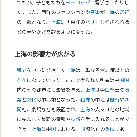
てたり、子どもたちを
ヨーロッパ
に留学させたりし
た。また、西洋のファッションや
音楽
が
上海
の
流行
の一部となり、
上海
は「東洋の
パリ
」と称されるほ
どの華やかさを誇るようになった。
上海の影響力が広がる
租界
を中
心
に発展した
上海
は、単なる
貿易
港以上の
存在
になっていった。ここで得られた利益は中
国
国
内の他の都市にも影響を与え、
上海
は中
国
全土の
商
業
と
文化
の中
心
地となった。
租界
の中には
銀行
や
新
聞
社、劇場なども設置され、
上海
の人々は他の地域
に先んじて最新の情報や
技術
を手に入れることがで
きた。
上海
は中
国
における「
国
際化」の
象徴
であ