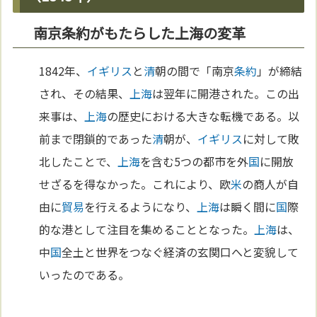
南京条約がもたらした上海の変革
1842年、
イギリス
と
清
朝の間で「南京
条約
」が締結
され、その結果、
上海
は翌年に開港された。この出
来事は、
上海
の歴史における大きな転機である。以
前まで閉鎖的であった
清
朝が、
イギリス
に対して敗
北したことで、
上海
を含む5つの都市を外
国
に開放
せざるを得なかった。これにより、欧
米
の商人が自
由に
貿易
を行えるようになり、
上海
は瞬く間に
国
際
的な港として注目を集めることとなった。
上海
は、
中
国
全土と世界をつなぐ経済の玄関口へと変貌して
いったのである。