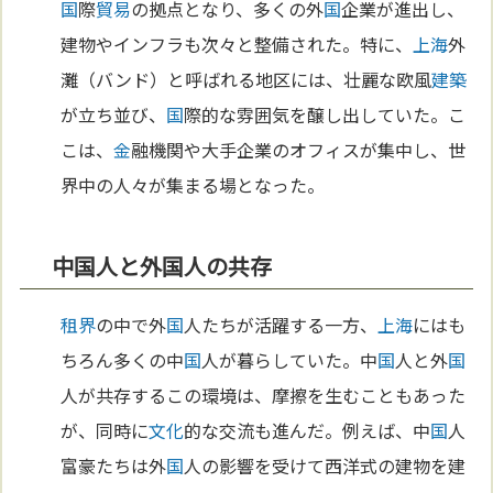
国
際
貿易
の拠点となり、多くの外
国
企業が進出し、
建物やインフラも次々と整備された。特に、
上海
外
灘（バンド）と呼ばれる地区には、壮麗な欧風
建築
が立ち並び、
国
際的な雰囲気を醸し出していた。こ
こは、
金
融機関や大手企業のオフィスが集中し、世
界中の人々が集まる場となった。
中国人と外国人の共存
租界
の中で外
国
人たちが活躍する一方、
上海
にはも
ちろん多くの中
国
人が暮らしていた。中
国
人と外
国
人が共存するこの環境は、摩擦を生むこともあった
が、同時に
文化
的な交流も進んだ。例えば、中
国
人
富豪たちは外
国
人の影響を受けて西洋式の建物を建