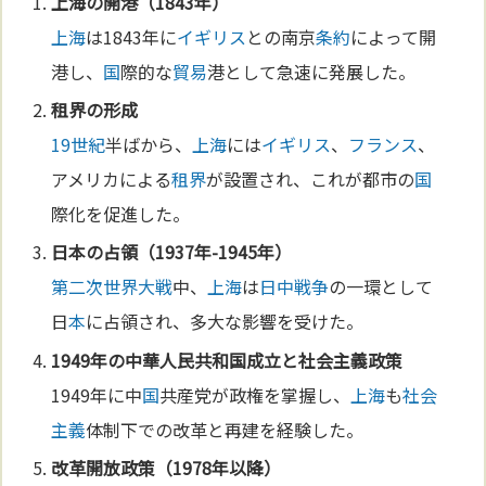
上海
の開港（1843年）
上海
は1843年に
イギリス
との南京
条約
によって開
港し、
国
際的な
貿易
港として急速に発展した。
租界
の形成
19世紀
半ばから、
上海
には
イギリス
、
フランス
、
アメリカによる
租界
が設置され、これが都市の
国
際化を促進した。
日
本
の占領（1937年-1945年）
第二次世界大戦
中、
上海
は
日中戦争
の一環として
日
本
に占領され、多大な影響を受けた。
1949年の中華人民共和
国
成立と
社会主義
政策
1949年に中
国
共産党が政権を掌握し、
上海
も
社会
主義
体制下での改革と再建を経験した。
改革開放政策（1978年以降）