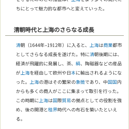
ちにとって魅力的な都市へと変えていった。
清朝時代と上海のさらなる成長
清
朝（1644年–1912年）に入ると、
上海
は
商業
都市
としてさらなる成長を遂げた。特に
清
朝後期には、
経済が飛躍的に発展し、茶、
絹
、陶磁器などの産品
が
上海
を経由して欧州や日
本
に輸出されるようにな
った。
上海
の港はその繁栄の
象徴
であり、中
国
国
内
からも多くの商人がここに集まって取引を行った。
この時期に
上海
は
国
際
貿易
の拠点としての役割を強
め、後の開港と
租界
時代への布石を築いたといえ
る。