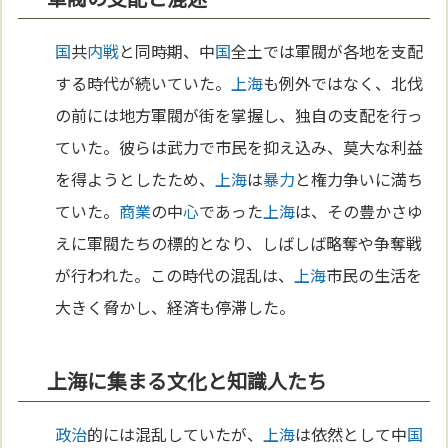
国
共
内戦
と同時期、中
国
全土では軍閥が各地を支配
する時代が続いていた。
上海
も例外ではなく、北伐
の前には地方軍閥が街を掌握し、独自の支配を行っ
ていた。彼らは武力で市民を抑え込み、莫大な利益
を得ようとしたため、
上海
は
暴力
と権力争いに満ち
ていた。
商業
の中
心
であった
上海
は、その豊かさゆ
えに軍閥たちの標的となり、しばしば略奪や争奪戦
が行われた。この時代の混乱は、
上海
市民の生活を
大きく脅かし、経済も停滞した。
上海に集まる文化と知識人たち
政治
的には混乱していたが、
上海
は依然として中
国