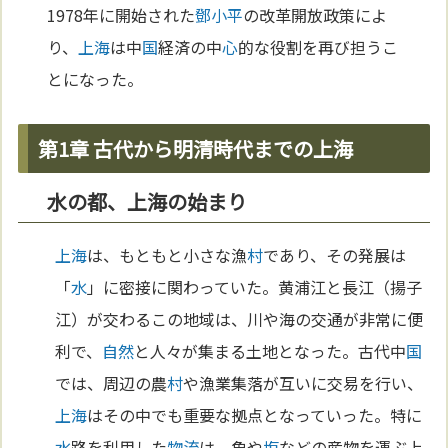
1978年に開始された
鄧小平
の改革開放政策によ
り、
上海
は中
国
経済の中
心
的な役割を再び担うこ
とになった。
第1章 古代から明清時代までの上海
水の都、上海の始まり
上海
は、もともと小さな漁
村
であり、その発展は
「
水
」に密接に関わっていた。黄浦江と長江（揚子
江）が交わるこの地域は、川や海の交通が非常に便
利で、
自然
と人々が集まる土地となった。古代中
国
では、周辺の農
村
や漁業集落が互いに交易を行い、
上海
はその中でも重要な拠点となっていった。特に
水
路を利用した
物流
は、魚や
塩
などの産物を運ぶ上