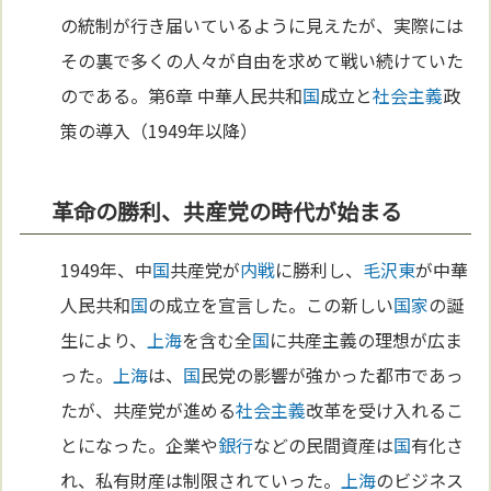
の統制が行き届いているように見えたが、実際には
その裏で多くの人々が自由を求めて戦い続けていた
のである。第6章 中華人民共和
国
成立と
社会主義
政
策の導入（1949年以降）
革命の勝利、共産党の時代が始まる
1949年、中
国
共産党が
内戦
に勝利し、
毛沢東
が中華
人民共和
国
の成立を宣言した。この新しい
国家
の誕
生により、
上海
を含む全
国
に共産主義の理想が広ま
った。
上海
は、
国
民党の影響が強かった都市であっ
たが、共産党が進める
社会主義
改革を受け入れるこ
とになった。企業や
銀行
などの民間資産は
国
有化さ
れ、私有財産は制限されていった。
上海
のビジネス