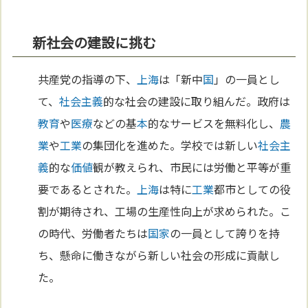
新社会の建設に挑む
共産党の指導の下、
上海
は「新中
国
」の一員とし
て、
社会主義
的な社会の建設に取り組んだ。政府は
教育
や
医療
などの基
本
的なサービスを無料化し、
農
業
や
工業
の集団化を進めた。学校では新しい
社会主
義
的な
価値
観が教えられ、市民には労働と平等が重
要であるとされた。
上海
は特に
工業
都市としての役
割が期待され、工場の生産性向上が求められた。こ
の時代、労働者たちは
国家
の一員として誇りを持
ち、懸命に働きながら新しい社会の形成に貢献し
た。