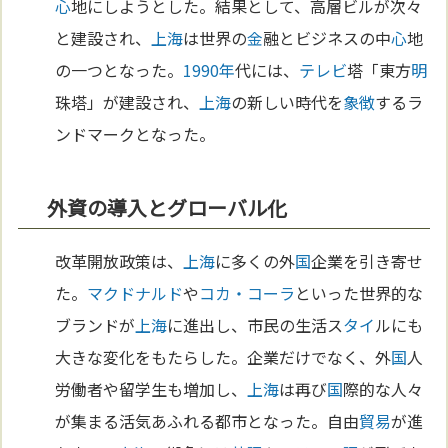
心
地にしようとした。結果として、高層ビルが次々
と建設され、
上海
は世界の
金
融とビジネスの中
心
地
の一つとなった。
1990年
代には、
テレビ
塔「東方
明
珠塔」が建設され、
上海
の新しい時代を
象徴
するラ
ンドマークとなった。
外資の導入とグローバル化
改革開放政策は、
上海
に多くの外
国
企業を引き寄せ
た。
マクドナルド
や
コカ・コーラ
といった世界的な
ブランドが
上海
に進出し、市民の生活ス
タイ
ルにも
大きな変化をもたらした。企業だけでなく、外
国
人
労働者や留学生も増加し、
上海
は再び
国
際的な人々
が集まる活気あふれる都市となった。自由
貿易
が進