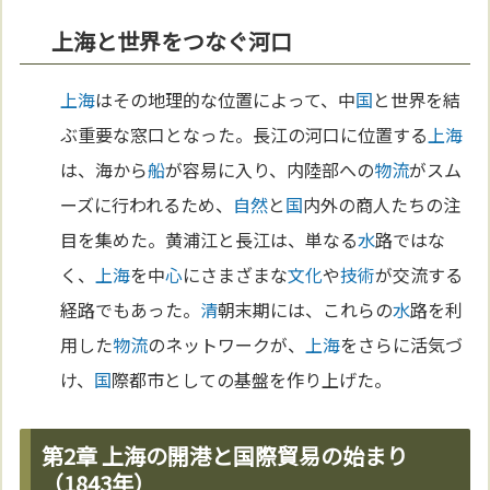
上海と世界をつなぐ河口
上海
はその地理的な位置によって、中
国
と世界を結
ぶ重要な窓口となった。長江の河口に位置する
上海
は、海から
船
が容易に入り、内陸部への
物流
がスム
ーズに行われるため、
自然
と
国
内外の商人たちの注
目を集めた。黄浦江と長江は、単なる
水
路ではな
く、
上海
を中
心
にさまざまな
文化
や
技術
が交流する
経路でもあった。
清
朝末期には、これらの
水
路を利
用した
物流
のネットワークが、
上海
をさらに活気づ
け、
国
際都市としての基盤を作り上げた。
第2章 上海の開港と国際貿易の始まり
（1843年）