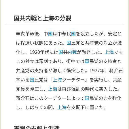
国共内戦と上海の分裂
辛亥革命後、中
国
は中華民
国
を設立したが、安定と
は程遠い状態にあった。
国
民党と共産党の対立が激
化し、1920年代には
国
共
内戦
が勃発した。
上海
でも
この対立は深刻であり、街中では
国
民党の支持者と
共産党の支持者が激しく衝突した。1927年、蒋介石
率いる
国
民党は「
上海
クーデター」を実行し、共産
党員を弾圧し、
上海
は再び混乱の時代に突入した。
蒋介石はこのクーデターによって
国
民党の力を強化
し、しばらくの間、
上海
を支配下に置いた。
軍閥の支配と混迷