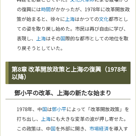
の復興には
時間
がかかったが、1978年に改革開放政
策が始まると、徐々に
上海
はかつての
文化
都市とし
ての姿を取り戻し始めた。市民は再び自由に学び、
表現し、
上海
はその
国
際的な都市としての地位を取
り戻そうとしていた。
第8章 改革開放政策と上海の復興（1978年
以降）
鄧小平の改革、上海の新たな始まり
1978年、中
国
は
鄧小平
によって「改革開放政策」を
打ち出し、
上海
にも大きな変革の波が押し寄せた。
この政策は、中
国
を外部に開き、
市場経済
を導入す