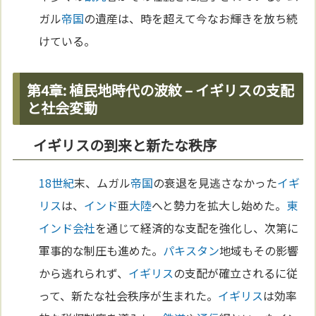
ガル
帝国
の遺産は、時を超えて今なお輝きを放ち続
けている。
第4章: 植民地時代の波紋 – イギリスの支配
と社会変動
イギリスの到来と新たな秩序
18世紀
末、ムガル
帝国
の衰退を見逃さなかった
イギ
リス
は、
インド
亜
大陸
へと勢力を拡大し始めた。
東
インド会社
を通じて経済的な支配を強化し、次第に
軍事的な制圧も進めた。
パキスタン
地域もその影響
から逃れられず、
イギリス
の支配が確立されるに従
って、新たな社会秩序が生まれた。
イギリス
は効率