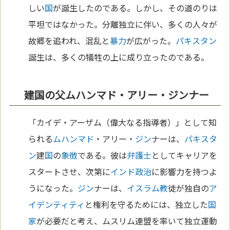
しい
国
が誕生したのである。しかし、その道のりは
平坦ではなかった。分離独立に伴い、多くの人々が
故郷を追われ、混乱と
暴力
が広がった。
パキスタン
誕生は、多くの犠牲の上に成り立ったのである。
建国の父ムハンマド・アリー・ジンナー
「カイデ・アーザム（偉大なる指導者）」として知
られる
ムハンマド
・アリー・
ジン
ナーは、
パキスタ
ン
建
国
の
象徴
である。彼は
弁護士
としてキャリアを
スタートさせ、次第に
インド
政治
に影響力を持つよ
うになった。
ジン
ナーは、
イスラム教
徒が独自の
ア
イデンティティ
と権利を守るためには、独立した
国
家
が必要だと考え、ムスリム連盟を率いて独立運動