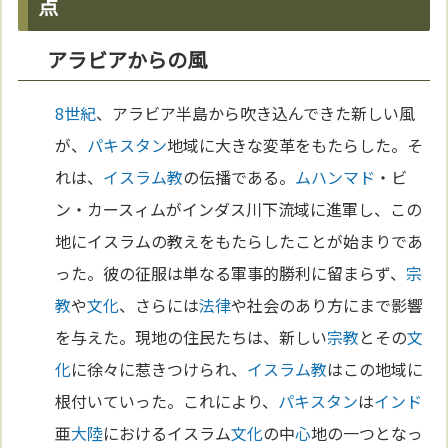
点
アラビアからの風
8世紀
、アラビア半島から吹き込んできた新しい風
が、
パキスタン
地域に大きな変革をもたらした。そ
れは、
イスラム教
の伝播である。
ムハンマド
・ビ
ン・カースィムがインダス川下流域に進軍し、この
地にイスラムの教えをもたらしたことが始まりであ
った。彼の征服は単なる軍事的勝利に留まらず、
宗
教
や
文化
、さらには
法律
や社会のあり方にまで影響
を与えた。現地の住民たちは、新しい
宗教
とその
文
化
に徐々に惹きつけられ、
イスラム教
はこの地域に
根付いていった。これにより、
パキスタン
は
インド
亜
大陸
におけるイスラム
文化
の中
心
地の一つとなっ