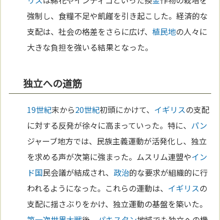
リス
は綿花やインディゴといった換
金
作物の栽培を
強制し、食糧不足や飢饉を引き起こした。経済的な
支配は、社会の格差をさらに広げ、
植民地
の人々に
大きな負担を強いる結果となった。
独立への道筋
19世紀
末から
20世紀
初頭にかけて、
イギリス
の支配
に対する反発が徐々に高まっていった。特に、
パン
ジャーブ地方では、民族主義運動が活発化し、独立
を求める声が次第に強まった。ムスリム連盟や
イン
ド
国
民会議が結成され、
政治
的な要求が組織的に行
われるようになった。これらの運動は、
イギリス
の
支配に揺さぶりをかけ、独立運動の基盤を築いた。
第一次世界大戦
後、
パキスタン
地域でも独立への機