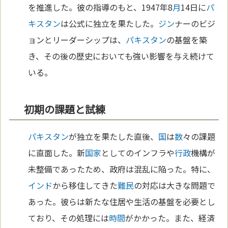
を推進した。彼の指導のもと、1947年8
月
14日に
パ
キスタン
は公式に独立を果たした。
ジン
ナーのビジ
ョンとリーダーシップは、
パキスタン
の基盤を築
き、その後の歴史においても強い影響を与え続けて
いる。
初期の課題と試練
パキスタン
が独立を果たした直後、
国
は
数
々の課題
に直面した。新
国家
としてのインフラや
行政
機構が
未整備であったため、政府は混乱に陥った。特に、
インド
から移住してきた
難民
の対応は大きな問題で
あった。彼らは新たな住居や生活の基盤を必要とし
ており、その処理には
時間
がかかった。また、経済