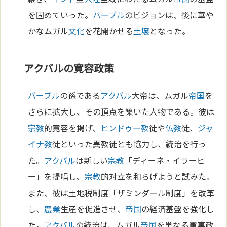
を固めていった。
バーブル
のビジョンは、後に華や
かなムガル
文化
を花開かせる
土壌
となった。
アクバルの寛容政策
バーブル
の孫である
アクバル
大帝は、ムガル
帝国
を
さらに拡大し、その頂点を築いた人物である。彼は
宗教
的寛容を掲げ、
ヒンドゥー教
徒や
仏教
徒、
ジャ
イナ教
徒といった異教徒とも協力し、統治を行っ
た。
アクバル
は新しい
宗教
「ディーネ・イラーヒ
ー」を提唱し、
宗教
的対立を和らげようと試みた。
また、彼は土地税制度「ザミンダール制度」を改革
し、
農業
生産を促進させ、
帝国
の経済基盤を強化し
た。
アクバル
の統治は、ムガル
帝国
を単なる軍事政