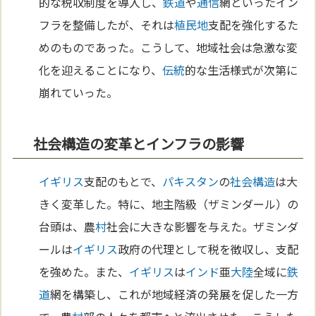
的な税収制度を導入し、
鉄道
や
通信
網といったイン
フラを整備したが、それは
植民地
支配を強化するた
めのものであった。こうして、地域社会は急激な変
化を迎えることになり、
伝統
的な生活様式が次第に
崩れていった。
社会構造の変革とインフラの影響
イギリス
支配のもとで、
パキスタン
の
社会構造
は大
きく変革した。特に、地主階級（ザミンダール）の
台頭は、農
村
社会に大きな影響を与えた。ザミンダ
ールは
イギリス
政府の代理として税を徴収し、支配
を強めた。また、
イギリス
は
インド
亜
大陸
全域に
鉄
道
網を構築し、これが地域経済の発展を促した一方