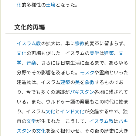
化
的多様性の
土壌
となった。
文化的再編
イスラム教
の拡大は、単に
宗教
的変革に留まらず、
文化
の再編も促した。イスラムの
美学
は
建築
、
文
学
、
音楽
、さらには日常生活に至るまで、あらゆる
分野でその影響を及ぼした。
モスク
や霊廟といった
建造物は、イスラム
建築
の
美
を
象徴
するものであ
り、今でも多くの遺跡が
パキスタン
各地に残されて
いる。また、ウルドゥー語の発展もこの時代に始ま
り、イスラム
文化
と
インド
文化
が交錯する中で、独
自の
文学
が生まれた。こうして、
イスラム教
は
パキ
スタン
の
文化
を深く根付かせ、その後の歴史に大き