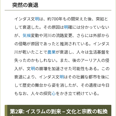
突然の衰退
インダス文
明
は、約700年もの間栄えた後、突如と
して衰退した。その原因は
明
確には分かっていない
が、
気候
変動や河川の流路変更、さらには外部から
の侵略が原因であったと推測されている。インダス
川が乾いたことで
農業
が衰退し、人々は生活基盤を
失ったのかもしれない。また、後のアーリア人の侵
入が、文
明
の崩壊を加速させた可能性もある。この
衰退により、インダス文
明
はその壮麗な都市を後に
して歴史の舞台から姿を消したが、その遺産は今日
もなお、人々の探究
心
をかき立て続けている。
第2章: イスラムの到来 – 文化と宗教の転換