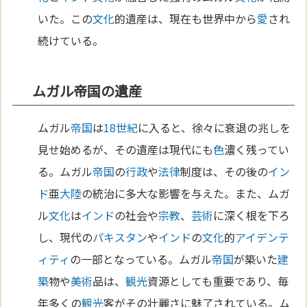
いた。この
文化
的遺産は、現在も世界中から
愛
され
続けている。
ムガル帝国の遺産
ムガル
帝国
は
18世紀
に入ると、徐々に衰退の兆しを
見せ始めるが、その遺産は現代にも
色
濃く残ってい
る。ムガル
帝国
の
行政
や
法律
制度は、その後の
イン
ド
亜
大陸
の統治に多大な影響を与えた。また、ムガ
ル
文化
は
インド
の社会や
宗教
、
芸術
に深く根を下ろ
し、現代の
パキスタン
や
インド
の
文化
的
アイデンテ
ィティ
の一部となっている。ムガル
帝国
が築いた
建
築
物や
美術
品は、
観光
資源としても重要であり、毎
年多くの
観光
客がその壮麗さに魅了されている。ム