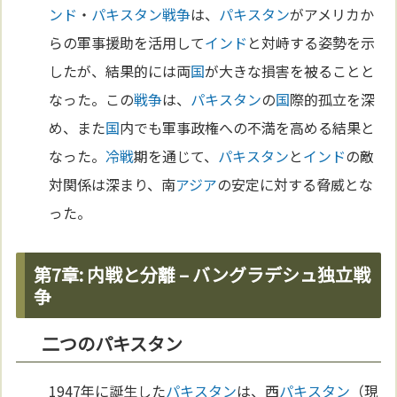
ンド
・
パキスタン
戦争
は、
パキスタン
がアメリカか
らの軍事援助を活用して
インド
と対峙する姿勢を示
したが、結果的には両
国
が大きな損害を被ることと
なった。この
戦争
は、
パキスタン
の
国
際的孤立を深
め、また
国
内でも軍事政権への不満を高める結果と
なった。
冷戦
期を通じて、
パキスタン
と
インド
の敵
対関係は深まり、南
アジア
の安定に対する脅威とな
った。
第7章: 内戦と分離 – バングラデシュ独立戦
争
二つのパキスタン
1947年に誕生した
パキスタン
は、西
パキスタン
（現