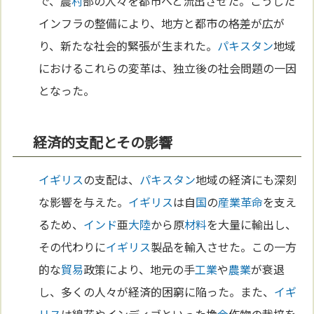
で、農
村
部の人々を都市へと流出させた。こうした
インフラの整備により、地方と都市の格差が広が
り、新たな社会的緊張が生まれた。
パキスタン
地域
におけるこれらの変革は、独立後の社会問題の一因
となった。
経済的支配とその影響
イギリス
の支配は、
パキスタン
地域の経済にも深刻
な影響を与えた。
イギリス
は自
国
の
産業革命
を支え
るため、
インド
亜
大陸
から原
材料
を大量に輸出し、
その代わりに
イギリス
製品を輸入させた。この一方
的な
貿易
政策により、地元の手
工業
や
農業
が衰退
し、多くの人々が経済的困窮に陥った。また、
イギ