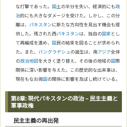
な打撃であった。
国
土の半分を失い、経済的にも
政
治
的にも大きなダメージを受けた。しかし、この分
離は、
パキスタン
に新たな方向性を見出す機会も提
供した。残された西
パキスタン
は、独自の
国家
とし
て再編成を進め、
国
民の結束を図ることが求められ
た。また、
バングラデシュ
の誕生は、南
アジア
全体
の
政治
地図
を大きく塗り替え、その後の地域の
国
際
関係に深い影響を与えた。この歴史的な出来事は、
現在もなお両
国
の関係に影響を及ぼし続けている。
第8章: 現代パキスタンの政治 – 民主主義と
軍事政権
民主主義の再出発