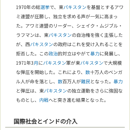
1970年の総
選挙
で、東
パキスタン
を基盤とするアワ
ミ連盟が圧勝し、独立を求める声が一気に高まっ
た。アワミ連盟のリーダー、シェイク・ムジブル・
ラフマンは、東
パキスタン
の自治権を強く主張した
が、西
パキスタン
の政府はこれを受け入れることを
拒否した。この
政治
的対立はやがて
暴力
に発展し、
1971年3
月
に
パキスタン
軍が東
パキスタン
で大規模
な弾圧を開始した。これにより、
数
十万人のベンガ
ル人が命を落とし、
数
百万人が
難民
となった。
暴力
と弾圧は、東
パキスタン
の独立運動をさらに強固な
ものとし、
内戦
へと突き進む結果となった。
国際社会とインドの介入