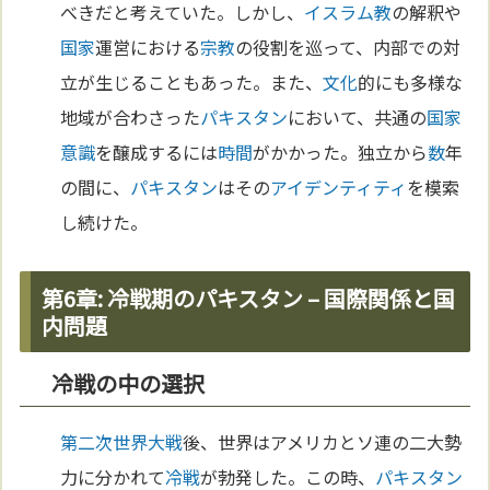
べきだと考えていた。しかし、
イスラム教
の解釈や
国家
運営における
宗教
の役割を巡って、内部での対
立が生じることもあった。また、
文化
的にも多様な
地域が合わさった
パキスタン
において、共通の
国家
意識
を醸成するには
時間
がかかった。独立から
数
年
の間に、
パキスタン
はその
アイデンティティ
を模索
し続けた。
第6章: 冷戦期のパキスタン – 国際関係と国
内問題
冷戦の中の選択
第二次世界大戦
後、世界はアメリカとソ連の二大勢
力に分かれて
冷戦
が勃発した。この時、
パキスタン