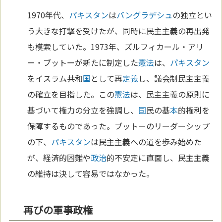
1970年代、
パキスタン
は
バングラデシュ
の独立とい
う大きな打撃を受けたが、同時に民主主義の再出発
も模索していた。1973年、ズルフィカール・アリ
ー・ブットーが新たに制定した
憲法
は、
パキスタン
をイスラム共和
国
として再
定義
し、議会制民主主義
の確立を目指した。この
憲法
は、民主主義の原則に
基づいて権力の分立を強調し、
国
民の基
本
的権利を
保障するものであった。ブットーのリーダーシップ
の下、
パキスタン
は民主主義への道を歩み始めた
が、経済的困難や
政治
的不安定に直面し、民主主義
の維持は決して容易ではなかった。
再びの軍事政権