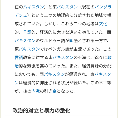
在の
パキスタン
）と東
パキスタン
（現在の
バングラ
デシュ
）という二つの地理的に分離された地域で構
成されていた。しかし、これら二つの地域は
文化
的、
言語
的、経済的に大きな違いを抱えていた。西
パキスタン
のウルドゥー語が
国
語とされる一方で、
東
パキスタン
ではベンガル語が主流であった。この
言語
政策に対する東
パキスタン
の不満は、徐々に
政
治
的な緊張を高めていった。また、経済資源の分配
においても、西
パキスタン
が優遇され、東
パキスタ
ン
は経済的に抑圧される状況が続いた。この不平等
が、後の
内戦
の引き
金
となった。
政治的対立と暴力の激化