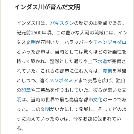
インダス川が育んだ文明
インダス川は、
パキスタン
の歴史の出発点である。
紀元前2500年頃、この豊かな大河の流域には、イン
ダス文
明
が花開いた。ハラッパーや
モヘンジョダロ
といった都市は、当時としては驚くほどの計画性を
持って築かれ、整然とした通りや上下
水道
が完備さ
れていた。これらの都市に住む人々は、
農業
を基盤
としつつ、遠く
メソポタミア
まで交易を広げ、独自
の
印章
や工芸品を作り出していた。彼らが築いた文
明
は、当時の世界で最も高度な都市
文化
の一つであ
った。この文
明
がいかにして発展し、そしてどのよ
うに消えていったのかは、今なお謎に包まれてい
る。