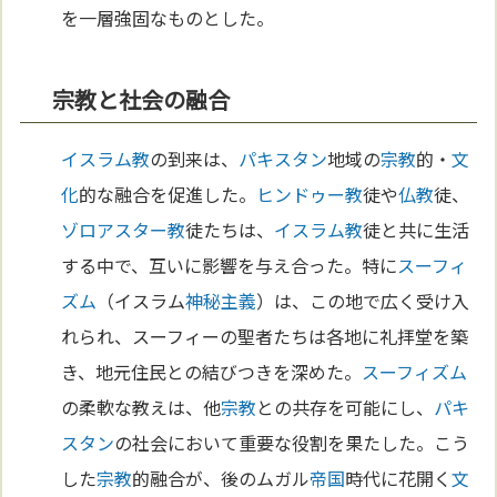
を一層強固なものとした。
宗教と社会の融合
イスラム教
の到来は、
パキスタン
地域の
宗教
的・
文
化
的な融合を促進した。
ヒンドゥー教
徒や
仏教
徒、
ゾロアスター教
徒たちは、
イスラム教
徒と共に生活
する中で、互いに影響を与え合った。特に
スーフィ
ズム
（イスラム
神秘主義
）は、この地で広く受け入
れられ、スーフィーの聖者たちは各地に礼拝堂を築
き、地元住民との結びつきを深めた。
スーフィズム
の柔軟な教えは、他
宗教
との共存を可能にし、
パキ
スタン
の社会において重要な役割を果たした。こう
した
宗教
的融合が、後のムガル
帝国
時代に花開く
文