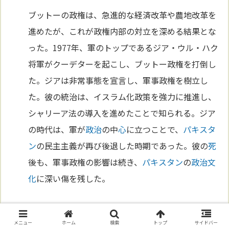
ブットーの政権は、急進的な経済改革や農地改革を
進めたが、これが政権内部の対立を深める結果とな
った。1977年、軍のトップであるジア・ウル・ハク
将軍がクーデターを起こし、ブットー政権を打倒し
た。ジアは非常事態を宣言し、軍事政権を樹立し
た。彼の統治は、イスラム化政策を強力に推進し、
シャリーア法の導入を進めたことで知られる。ジア
の時代は、軍が
政治
の中
心
に立つことで、
パキスタ
ン
の民主主義が再び後退した時期であった。彼の
死
後も、軍事政権の影響は続き、
パキスタン
の
政治
文
化
に深い傷を残した。
民主主義と軍の狭間で
メニュー
ホーム
検索
トップ
サイドバー