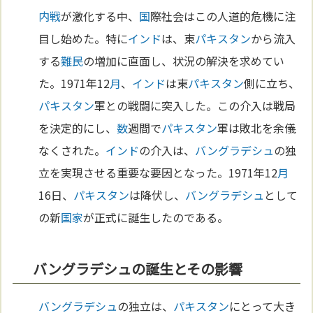
内戦
が激化する中、
国
際社会はこの人道的危機に注
目し始めた。特に
インド
は、東
パキスタン
から流入
する
難民
の増加に直面し、状況の解決を求めてい
た。1971年12
月
、
インド
は東
パキスタン
側に立ち、
パキスタン
軍との戦闘に突入した。この介入は戦局
を決定的にし、
数
週間で
パキスタン
軍は敗北を余儀
なくされた。
インド
の介入は、
バングラデシュ
の独
立を実現させる重要な要因となった。1971年12
月
16日、
パキスタン
は降伏し、
バングラデシュ
として
の新
国家
が正式に誕生したのである。
バングラデシュの誕生とその影響
バングラデシュ
の独立は、
パキスタン
にとって大き