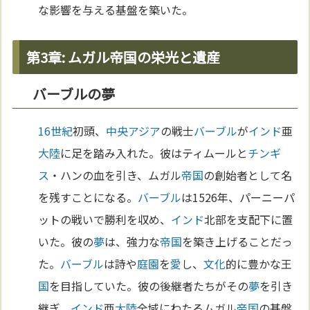
な影響を与える基盤を築いた。
第3章: ムガル帝国の栄光と遺産
バーブルの夢
16世紀
初頭、
中央アジア
の戦士
バーブル
が
インド
亜
大陸
に足を踏み入れた。彼はティムールと
チンギ
ス
・ハンの血を引き、ムガル
帝国
の創始者として名
を残すことになる。
バーブル
は1526年、パーニーパ
ットの戦いで勝利を収め、
インド
北部を支配下に置
いた。彼の
夢
は、強力な
帝国
を築き上げることだっ
た。
バーブル
は詩や
庭園
を
愛
し、
文化
的に豊かな王
国
を目指していた。彼の後継者たちがその
夢
を引き
継ぎ、
インド
亜
大陸
全域にわたるムガル
帝国
の基盤