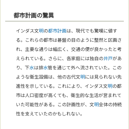
都市計画の驚異
インダス文
明
の
都市計画
は、現代でも驚嘆に値す
る。これらの都市は碁盤の目のように整然と区画さ
れ、主要な通りは幅広く、交通の便が良かったと考
えられている。さらに、各家庭には独自の
井戸
があ
り、下
水
は排
水
管を通じて外へ流されていた。この
ような衛生設備は、他の古代文
明
には見られない先
進性を示している。これにより、インダス文
明
の都
市は人口密度が高くても、衛生的な生活が営まれて
いた可能性がある。この計画性が、文
明
全体の持続
性を支えていたのかもしれない。