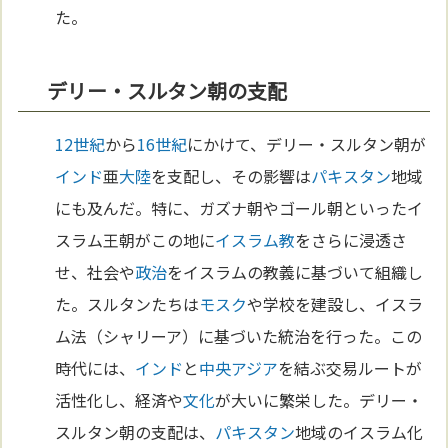
た。
デリー・スルタン朝の支配
12世紀
から
16世紀
にかけて、デリー・スルタン朝が
インド
亜
大陸
を支配し、その影響は
パキスタン
地域
にも及んだ。特に、ガズナ朝やゴール朝といったイ
スラム王朝がこの地に
イスラム教
をさらに浸透さ
せ、社会や
政治
をイスラムの教義に基づいて組織し
た。スルタンたちは
モスク
や学校を建設し、イスラ
ム法（シャリーア）に基づいた統治を行った。この
時代には、
インド
と
中央アジア
を結ぶ交易ルートが
活性化し、経済や
文化
が大いに繁栄した。デリー・
スルタン朝の支配は、
パキスタン
地域のイスラム化