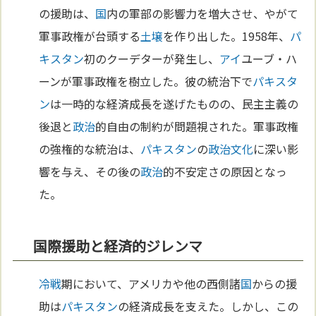
の援助は、
国
内の軍部の影響力を増大させ、やがて
軍事政権が台頭する
土壌
を作り出した。1958年、
パ
キスタン
初のクーデターが発生し、
アイ
ユーブ・ハ
ーンが軍事政権を樹立した。彼の統治下で
パキスタ
ン
は一時的な経済成長を遂げたものの、民主主義の
後退と
政治
的自由の制約が問題視された。軍事政権
の強権的な統治は、
パキスタン
の
政治
文化
に深い影
響を与え、その後の
政治
的不安定さの原因となっ
た。
国際援助と経済的ジレンマ
冷戦
期において、アメリカや他の西側諸
国
からの援
助は
パキスタン
の経済成長を支えた。しかし、この