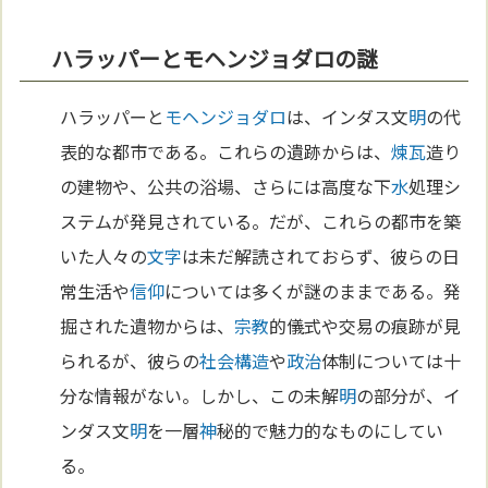
ハラッパーとモヘンジョダロの謎
ハラッパーと
モヘンジョダロ
は、インダス文
明
の代
表的な都市である。これらの遺跡からは、
煉瓦
造り
の建物や、公共の浴場、さらには高度な下
水
処理シ
ステムが発見されている。だが、これらの都市を築
いた人々の
文字
は未だ解読されておらず、彼らの日
常生活や
信仰
については多くが謎のままである。発
掘された遺物からは、
宗教
的儀式や交易の痕跡が見
られるが、彼らの
社会構造
や
政治
体制については十
分な情報がない。しかし、この未解
明
の部分が、イ
ンダス文
明
を一層
神
秘的で魅力的なものにしてい
る。