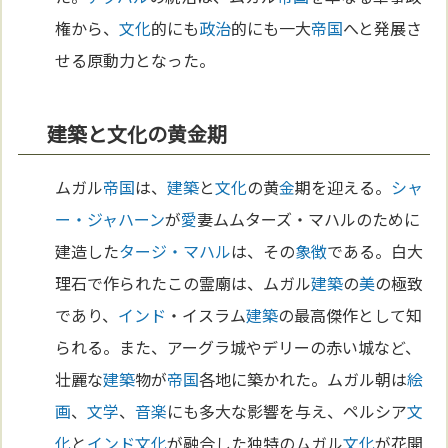
権から、
文化
的にも
政治
的にも一大
帝国
へと発展さ
せる原動力となった。
建築と文化の黄金期
ムガル
帝国
は、
建築
と
文化
の黄
金
期を迎える。
シャ
ー・ジャハーン
が
愛
妻ムムターズ・マハルのために
建造した
タージ・マハル
は、その
象徴
である。白大
理石で作られたこの霊廟は、ムガル
建築
の
美
の極致
であり、
インド
・イスラム
建築
の最高傑作として知
られる。また、アーグラ城やデリーの赤い城など、
壮麗な
建築
物が
帝国
各地に築かれた。ムガル朝は
絵
画
、
文学
、
音楽
にも多大な影響を与え、ペルシア
文
化
と
インド
文化
が融合した独特のムガル
文化
が花開