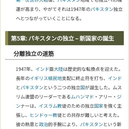
運が高まり、やがてそれは1947年の
パキスタン
独立
へとつながっていくことになる。
第5章: パキスタンの独立 – 新国家の誕生
分離独立の道筋
1947年、
インド
亜
大陸
は歴史的な転換点を迎えた。
長年の
イギリス
植民地
支配に終止符を打ち、
インド
と
パキスタン
という二つの独立
国
が誕生した。ムス
リム連盟のリーダーである
ムハンマド
・アリー・
ジ
ン
ナーは、
イスラム教
徒のための独立
国家
を強く主
張し、
ヒンドゥー教
徒との共存が難しいと考えた。
彼の熱意と
政治
的手腕により、
パキスタン
という新