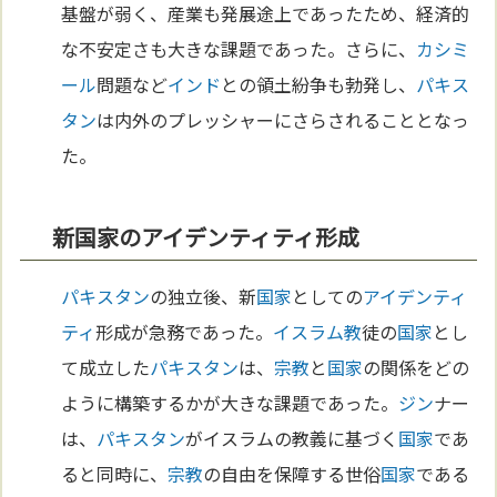
基盤が弱く、産業も発展途上であったため、経済的
な不安定さも大きな課題であった。さらに、
カシミ
ール
問題など
インド
との領土紛争も勃発し、
パキス
タン
は内外のプレッシャーにさらされることとなっ
た。
新国家のアイデンティティ形成
パキスタン
の独立後、新
国家
としての
アイデンティ
ティ
形成が急務であった。
イスラム教
徒の
国家
とし
て成立した
パキスタン
は、
宗教
と
国家
の関係をどの
ように構築するかが大きな課題であった。
ジン
ナー
は、
パキスタン
がイスラムの教義に基づく
国家
であ
ると同時に、
宗教
の自由を保障する世俗
国家
である