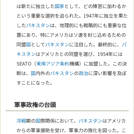
は新たに独立した
国家
として、どの陣営に加わるか
という重要な選択を迫られた。1947年に独立を果た
した
パキスタン
は、地理的にも戦略的にも重要な位
置にあり、特にアメリカはソ連を封じ込めるための
同盟
国
として
パキスタン
に注目した。最終的に、
パ
キスタン
はアメリカとの同盟を選び、1954年には
SEATO（
東南アジア
条約
機構）に加盟した。この決
断は、
国
内外の
パキスタン
の
政治
に深い影響を及ぼ
すことになった。
軍事政権の台頭
冷戦
期の
国
際関係において、
パキスタン
はアメリカ
からの軍事援助を受け、軍事力の強化を図った。こ