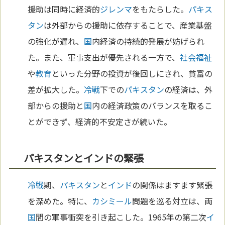
援助は同時に経済的
ジレンマ
をもたらした。
パキス
タン
は外部からの援助に依存することで、産業基盤
の強化が遅れ、
国
内経済の持続的発展が妨げられ
た。また、軍事支出が優先される一方で、
社会福祉
や
教育
といった分野の投資が後回しにされ、貧富の
差が拡大した。
冷戦
下での
パキスタン
の経済は、外
部からの援助と
国
内の経済政策のバランスを取るこ
とができず、経済的不安定さが続いた。
パキスタンとインドの緊張
冷戦
期、
パキスタン
と
インド
の関係はますます緊張
を深めた。特に、
カシミール
問題を巡る対立は、両
国
間の軍事衝突を引き起こした。1965年の第二次
イ