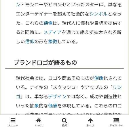
ン
・モンローやビヨンセといったスターは、単なる
エンターテイナーを超えて社会的な
シンボル
となっ
た。これらの
偶像
は、現代人に憧れや目標を提供す
ると同時に、
メディア
を通じて絶えず拡大される新
しい
信仰
の形を
象徴
している。
ブランドロゴが語るもの
現代社会では、ロゴや商品そのものが
偶像
化されて
いる。ナイキの「スウッシュ」やアップルの「
リン
ゴ
」は、単なる
デザイン
ではなく、成功や創造性と
いった抽
象
的な
価値
を体現している。これらのロゴ
は、消費者にブランドとのつながりや所属感を提供
し、多くの人々がその
象徴
に対して忠誠
心
を抱く。
メニュー
ホーム
検索
トップ
サイドバー