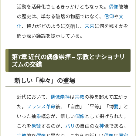
活動を活発化させるきっかけともなった。
偶像
破壊
の歴史は、単なる破壊の物語ではなく、
信仰
や
文
化
、権力がどのように交錯し、
未来
に何を残すかを
問う深い議論を提示している。
第7章 近代の偶像崇拝 – 宗教とナショナリ
ズムの交錯
新しい「神々」の登場
近代において、
偶像崇拝
は
宗教
の枠を超えて広がっ
た。
フランス革命
後、「自由」「平等」「博
愛
」と
いった抽
象
概念が、新しい
偶像
として掲げられた。
これを
象徴
するのが、
パリ
の自由の女
神
像である。
宗教
的な
偶像
と異なり、これらの新しい
偶像
は
国家