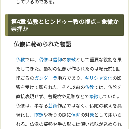
しているのである。
第4章 仏教とヒンドゥー教の視点 – 象徴か
崇拝か
仏像に秘められた物語
仏教
では、
偶像
は
信仰
の
象徴
として重要な役割を果
たしてきた。最初の仏像が作られたのは紀元前1世
紀ごろの
ガンダーラ
地方であり、
ギリシャ
文化
の影
響を受けて彫られた。それ以前の
仏教
では、仏陀を
直接表現せず、菩提樹や足跡などで
象徴
していた。
仏像は、単なる
芸術
作品ではなく、仏陀の教えを具
現化し、
瞑想
や祈りの際に
信仰
の対
象
として用いら
れる。仏像の姿勢や手の形には深い意味が込められ