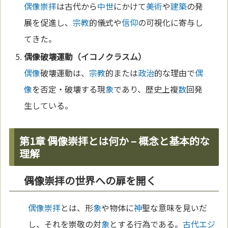
偶像崇拝
は古代から
中世
にかけて
美術
や
建築
の発
展を促進し、
宗教
的儀式や
信仰
の可視化に寄与し
てきた。
偶像
破壊運動（イコノクラスム）
偶像
破壊運動は、
宗教
的または
政治
的な理由で
偶
像
を否定・破壊する現
象
であり、歴史上複
数
回発
生している。
第1章 偶像崇拝とは何か – 概念と基本的な
理解
偶像崇拝の世界への扉を開く
偶像崇拝
とは、形
象
や物体に
神
聖な意味を見いだ
し、それを崇敬の対
象
とする行為である。
古代エジ