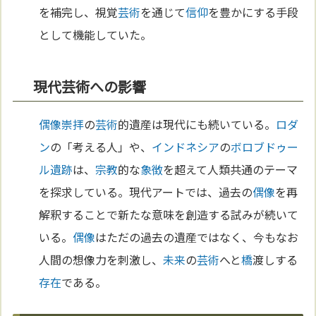
を補完し、視覚
芸術
を通じて
信仰
を豊かにする手段
として機能していた。
現代芸術への影響
偶像崇拝
の
芸術
的遺産は現代にも続いている。
ロダ
ン
の「考える人」や、
インドネシア
の
ボロブドゥー
ル遺跡
は、
宗教
的な
象徴
を超えて人類共通のテーマ
を探求している。現代アートでは、過去の
偶像
を再
解釈することで新たな意味を創造する試みが続いて
いる。
偶像
はただの過去の遺産ではなく、今もなお
人間の想像力を刺激し、
未来
の
芸術
へと
橋
渡しする
存在
である。