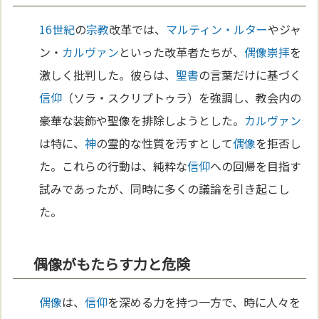
16世紀
の
宗教
改革では、
マルティン・ルター
やジャ
ン・
カルヴァン
といった改革者たちが、
偶像崇拝
を
激しく批判した。彼らは、
聖書
の言葉だけに基づく
信仰
（ソラ・スクリプトゥラ）を強調し、教会内の
豪華な装飾や聖像を排除しようとした。
カルヴァン
は特に、
神
の霊的な性質を汚すとして
偶像
を拒否し
た。これらの行動は、純粋な
信仰
への回帰を目指す
試みであったが、同時に多くの議論を引き起こし
た。
偶像がもたらす力と危険
偶像
は、
信仰
を深める力を持つ一方で、時に人々を