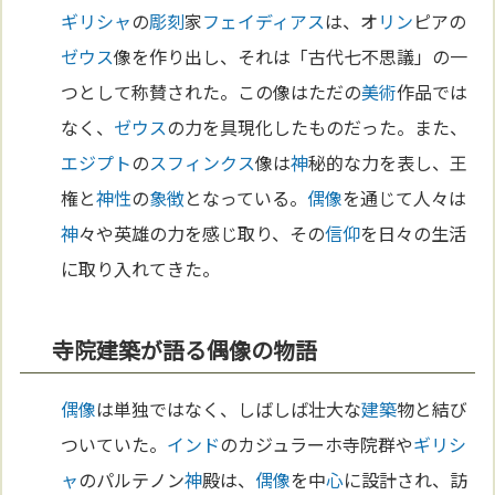
ギリシャ
の
彫刻
家
フェイディアス
は、オ
リン
ピアの
ゼウス
像を作り出し、それは「古代七不思議」の一
つとして称賛された。この像はただの
美術
作品では
なく、
ゼウス
の力を具現化したものだった。また、
エジプト
の
スフィンクス
像は
神
秘的な力を表し、王
権と
神性
の
象徴
となっている。
偶像
を通じて人々は
神
々や英雄の力を感じ取り、その
信仰
を日々の生活
に取り入れてきた。
寺院建築が語る偶像の物語
偶像
は単独ではなく、しばしば壮大な
建築
物と結び
ついていた。
インド
のカジュラーホ寺院群や
ギリシ
ャ
のパルテノン
神
殿は、
偶像
を中
心
に設計され、訪