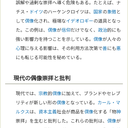
誤解や過剰な崇拝へ導く危険もある。たとえば、ナ
チス・
ドイツ
のハーケンクロイツは、
国家
の
象徴
と
して
偶像
化され、極端な
イデオロギー
の道具となっ
た。この例は、
偶像
が
信仰
だけでなく、
政治
的にも
強い影響力を持つことを示している。
偶像
が人々の
心
理に与える影響は、その利用方法次第で
善
にも
悪
にも転じる可能性を秘めている。
現代の偶像崇拝と批判
現代では、
宗教
的
偶像
に加えて、ブランドやセレブ
リティが新しい形の
偶像
となっている。
カール・マ
ルクス
は、
資本主義
社会が商品を
偶像
化する「物
神
崇拝」を生むと批判した。これらの批判は、
偶像
が