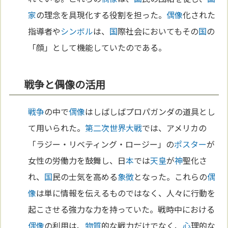
家
の理念を具現化する役割を担った。
偶像
化された
指導者や
シンボル
は、
国
際社会においてもその
国
の
「顔」として機能していたのである。
戦争と偶像の活用
戦争
の中で
偶像
はしばしばプロパガンダの道具とし
て用いられた。
第二次世界大戦
では、アメリカの
「ラジー・リベティング・ロージー」の
ポスター
が
女性の労働力を鼓舞し、日
本
では
天皇
が
神
聖化さ
れ、
国
民の士気を高める
象徴
となった。これらの
偶
像
は単に情報を伝えるものではなく、人々に行動を
起こさせる強力な力を持っていた。戦時中における
偶像
の利用は、
物質
的な戦力だけでなく、
心
理的な