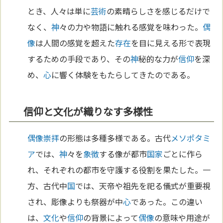
とき、人々は単に
芸術
の素晴らしさを感じるだけで
なく、
神
々の力や物語に触れる感覚を味わった。
偶
像
は人間の感覚を超えた
存在
を目に見える形で表現
するための手段であり、その
神
秘的な力が
信仰
を深
め、
心
に響く体験をもたらしてきたのである。
信仰と文化が織りなす多様性
偶像崇拝
の形態は多種多様である。古代
メソポタミ
ア
では、
神
々を
象徴
する像が都市
国家
ごとに作ら
れ、それぞれの都市を守護する役割を果たした。一
方、古代中
国
では、天帝や祖先を祀る儀式が重要視
され、彫像よりも祭器が中
心
であった。この違い
は、
文化
や
信仰
の背景によって
偶像
の意味や用途が