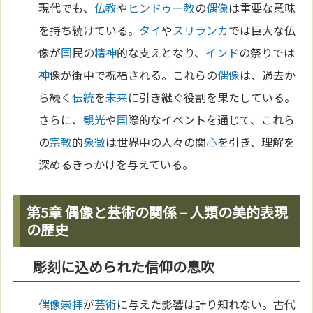
現代でも、
仏教
や
ヒンドゥー教
の
偶像
は重要な意味
を持ち続けている。
タイ
や
スリランカ
では巨大な仏
像が
国
民の
精神
的な支えとなり、
インド
の祭りでは
神
像が街中で祝福される。これらの
偶像
は、過去か
ら続く
伝統
を
未来
に引き継ぐ役割を果たしている。
さらに、
観光
や
国
際的なイベントを通じて、これら
の
宗教
的
象徴
は世界中の人々の関
心
を引き、理解を
深めるきっかけを与えている。
第5章 偶像と芸術の関係 – 人類の美的表現
の歴史
彫刻に込められた信仰の息吹
偶像崇拝
が
芸術
に与えた影響は計り知れない。古代