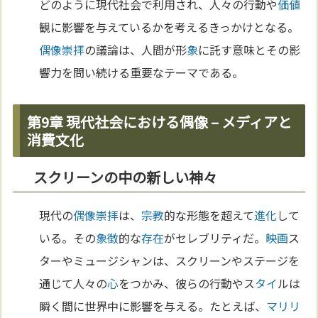
どのように現代社会で利用され、人々の行動や
価値
観に影響を与えているかを考えるきっかけとなる。
偶像崇拝
の議論は、人間が形
象
に託す意味とその影
響力を問い続ける重要なテーマである。
第9章 現代社会における偶像 – メディアと
消費文化
スクリーンの中の新しい神々
現代の
偶像崇拝
は、
宗教
的な形態を超えて
進化
して
いる。その
象徴
的な
存在
がセレブリティだ。
映画
ス
ターやミュージシャンは、スクリーンやステージを
通じて人々の
心
をつかみ、彼らの行動やス
タイ
ルは
瞬く間に世界中に影響を与える。たとえば、
マリ
リ