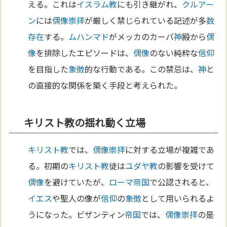
える。これは
イスラム教
にも引き継がれ、
クルアー
ン
には
偶像崇拝
が厳しく禁じられている記述が多
数
存在
する。
ムハンマド
がメッカのカーバ
神
殿から
偶
像
を排除したエピソードは、
偶像
のない純粋な
信仰
を目指した
象徴
的な行動である。この禁忌は、
神
と
の直接的な関係を築く手段と考えられた。
キリスト教の揺れ動く立場
キリスト教
では、
偶像崇拝
に対する立場が複雑であ
る。初期の
キリスト教
徒は
ユダヤ教
の影響を受けて
偶像
を避けていたが、
ローマ
帝国
で公認されると、
イエス
や聖人の像が
信仰
の
象徴
として用いられるよ
うになった。ビザンティン
帝国
では、
偶像崇拝
の是