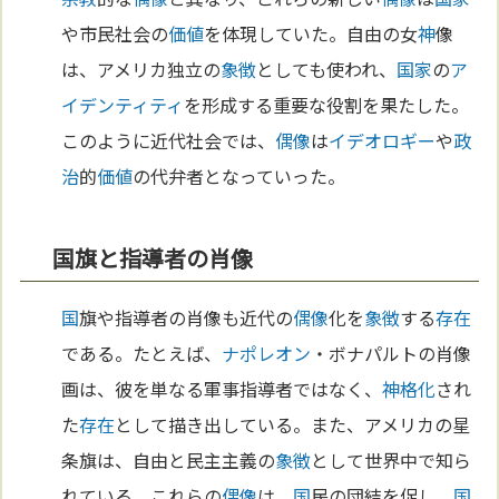
や市民社会の
価値
を体現していた。自由の女
神
像
は、アメリカ独立の
象徴
としても使われ、
国家
の
ア
イデンティティ
を形成する重要な役割を果たした。
このように近代社会では、
偶像
は
イデオロギー
や
政
治
的
価値
の代弁者となっていった。
国旗と指導者の肖像
国
旗や指導者の肖像も近代の
偶像
化を
象徴
する
存在
である。たとえば、
ナポレオン
・ボナパルトの肖像
画は、彼を単なる軍事指導者ではなく、
神格化
され
た
存在
として描き出している。また、アメリカの星
条旗は、自由と民主主義の
象徴
として世界中で知ら
れている。これらの
偶像
は、
国
民の団結を促し、
国