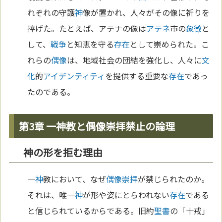
れぞれの守護
神
像が置かれ、人々がその像に祈りを
捧げた。たとえば、アテナの像は
アテネ
市の
象徴
と
して、
戦争
と知恵を守る
存在
として崇められた。こ
れらの
偶像
は、地域社会の団結を強化し、人々に
文
化
的
アイデンティティ
を提供する重要な
存在
であっ
たのである。
第3章 一神教と偶像崇拝禁止の論理
神の形を拒む理由
一
神
教において、なぜ
偶像崇拝
が禁じられたのか。
それは、唯一
神
が形や姿にとらわれない
存在
である
と信じられているからである。旧約
聖書
の「十戒」