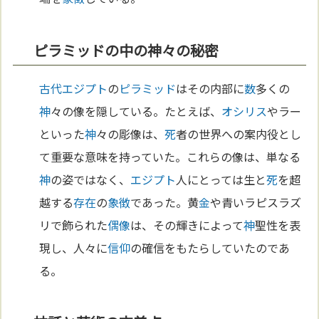
ピラミッドの中の神々の秘密
古代エジプト
の
ピラミッド
はその内部に
数
多くの
神
々の像を隠している。たとえば、
オシリス
やラー
といった
神
々の彫像は、
死
者の世界への案内役とし
て重要な意味を持っていた。これらの像は、単なる
神
の姿ではなく、
エジプト
人にとっては生と
死
を超
越する
存在
の
象徴
であった。黄
金
や青いラピスラズ
リで飾られた
偶像
は、その輝きによって
神
聖性を表
現し、人々に
信仰
の確信をもたらしていたのであ
る。