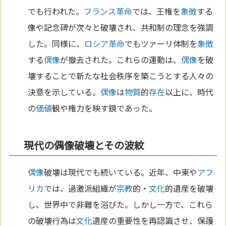
でも行われた。
フランス革命
では、王権を
象徴
する
像や記念碑が次々と破壊され、共和制の理念を強調
した。同様に、
ロシア革命
でもツァーリ体制を
象徴
する
偶像
が撤去された。これらの運動は、
偶像
を破
壊することで新たな社会秩序を築こうとする人々の
決意を示している。
偶像
は
物質
的
存在
以上に、時代
の
価値
観や権力を映す鏡であった。
現代の偶像破壊とその波紋
偶像
破壊は現代でも続いている。近年、中東や
アフ
リカ
では、過激派組織が
宗教
的・
文化
的遺産を破壊
し、世界中で非難を浴びた。しかし一方で、これら
の破壊行為は
文化
遺産の重要性を再認識させ、保護