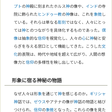
プト
の
神
殿に刻まれたホルス
神
の像や、
インド
の寺
院に飾られた
ヒンドゥー教
の
神
像は、これを
象徴
し
ている。それらは単なる
彫刻
ではなく、人々にとっ
ては
神
とのつながりを具体化するものであった。
偶
像
は抽
象
的な
信仰
を視覚化し、人々の
心
に
神
秘と安
らぎを与える窓口として機能してきた。こうした
文
化
的表現は、時代や地域を超えて広がり、人間の想
像力と
信仰
の多様性を映し出している。
形象に宿る神秘の物語
なぜ人々は形
象
を通じて
神
を感じるのか。
ギリシャ
神
話では、
ゼウス
やアテナの像が
神
話の物語と結び
つけられ、
信仰
の
象徴
となった。これらの像を見た