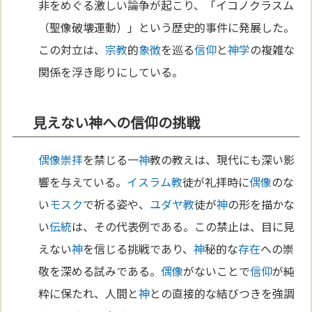
非をめぐる激しい論争が起こり、「イコノクラスム
（聖像破壊運動）」という歴史的事件に発展した。
この対立は、
宗教
的
象徴
を巡る
信仰
と
神学
の複雑な
関係を浮き彫りにしている。
見えない神への信仰の挑戦
偶像崇拝
を禁じる一
神
教の教えは、現代にも深い影
響を与えている。
イスラム教
徒が礼拝時に
偶像
のな
い
モスク
で祈る姿や、
ユダヤ教
徒が
神
の形を描かな
い
伝統
は、その代表例である。この禁止は、目に見
えない
神
を信じる挑戦であり、
神
秘的な
存在
への崇
敬を深める試みである。
偶像
がないことで
信仰
が純
粋に保たれ、人間と
神
との直接的な結びつきを強調