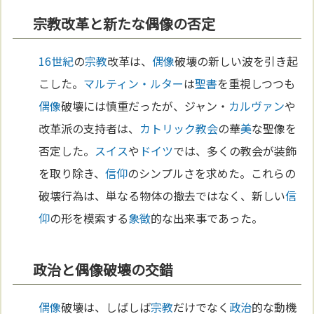
宗教改革と新たな偶像の否定
16世紀
の
宗教
改革は、
偶像
破壊の新しい波を引き起
こした。
マルティン・ルター
は
聖書
を重視しつつも
偶像
破壊には慎重だったが、ジャン・
カルヴァン
や
改革派の支持者は、
カトリック教会
の華
美
な聖像を
否定した。
スイス
や
ドイツ
では、多くの教会が装飾
を取り除き、
信仰
のシンプルさを求めた。これらの
破壊行為は、単なる物体の撤去ではなく、新しい
信
仰
の形を模索する
象徴
的な出来事であった。
政治と偶像破壊の交錯
偶像
破壊は、しばしば
宗教
だけでなく
政治
的な動機