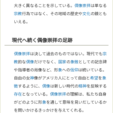
大きく異なることを示している。
偶像崇拝
は単なる
宗教
行為ではなく、その地域の歴史や
文化
の鏡とも
いえる。
現代へ続く偶像崇拝の足跡
偶像崇拝
は決して過去のものではない。現代でも
宗
教
的な
偶像
だけでなく、
国家
の
象徴
としての記念碑
や指導者の肖像など、形
象
への
信仰
は続いている。
自由の女
神
像がアメリカ人にとって自由と
希望
を
象
徴
するように、
偶像
は新しい時代の
精神
を反映する
存在
となっている。
偶像崇拝
の理解は、私たち自身
がどのように形
象
を通して意味を見いだしているか
を問いかけるきっかけを与えてくれる。