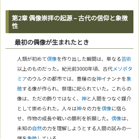
第2章 偶像崇拝の起源 – 古代の信仰と象徴
性
最初の偶像が生まれたとき
人類が初めて
偶像
を作り出した瞬間は、単なる
芸術
以上のものだった。紀元前3000年頃、古代
メソポタ
ミア
のウルクの都市では、豊穣の女
神
イナンナを
象
徴
する像が作られ、祭壇に祀られていた。これらの
像は、ただの飾りではなく、
神
と人間をつなぐ媒介
として崇められた。人々は
神
々の力を
偶像
に宿ら
せ、作物の成長や戦いの勝利を祈願した。
偶像
は、
未知の
自然
の力を理解しようとする人間の試みの一
端を
象徴
している。