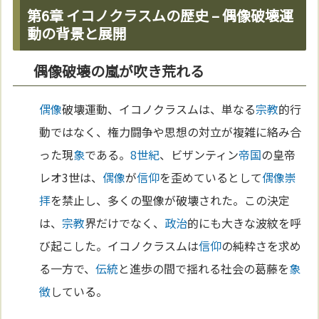
第6章 イコノクラスムの歴史 – 偶像破壊運
動の背景と展開
偶像破壊の嵐が吹き荒れる
偶像
破壊運動、イコノクラスムは、単なる
宗教
的行
動ではなく、権力闘争や思想の対立が複雑に絡み合
った現
象
である。
8世紀
、ビザンティン
帝国
の皇帝
レオ3世は、
偶像
が
信仰
を歪めているとして
偶像崇
拝
を禁止し、多くの聖像が破壊された。この決定
は、
宗教
界だけでなく、
政治
的にも大きな波紋を呼
び起こした。イコノクラスムは
信仰
の純粋さを求め
る一方で、
伝統
と進歩の間で揺れる社会の葛藤を
象
徴
している。