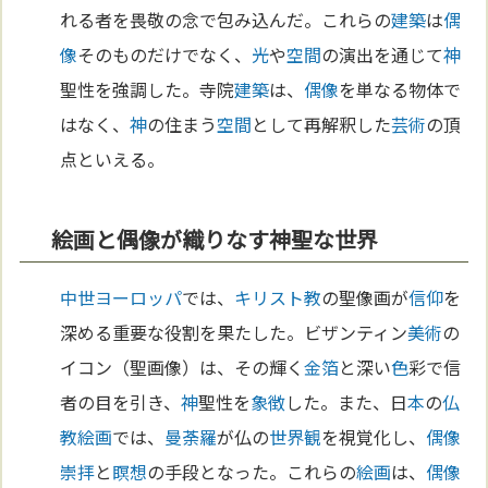
れる者を畏敬の念で包み込んだ。これらの
建築
は
偶
像
そのものだけでなく、
光
や
空間
の演出を通じて
神
聖性を強調した。寺院
建築
は、
偶像
を単なる物体で
はなく、
神
の住まう
空間
として再解釈した
芸術
の頂
点といえる。
絵画と偶像が織りなす神聖な世界
中世
ヨーロッパ
では、
キリスト教
の聖像画が
信仰
を
深める重要な役割を果たした。ビザンティン
美術
の
イコン（聖画像）は、その輝く
金箔
と深い
色
彩で信
者の目を引き、
神
聖性を
象徴
した。また、日
本
の
仏
教
絵画
では、
曼荼羅
が仏の
世界観
を視覚化し、
偶像
崇拝
と
瞑想
の手段となった。これらの
絵画
は、
偶像