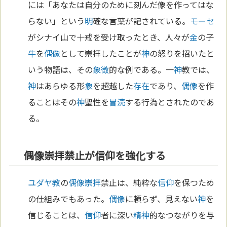
には「あなたは自分のために刻んだ像を作ってはな
らない」という
明
確な言葉が記されている。
モーセ
がシナイ山で十戒を受け取ったとき、人々が
金
の子
牛
を
偶像
として崇拝したことが
神
の怒りを招いたと
いう物語は、その
象徴
的な例である。一
神
教では、
神
はあらゆる形
象
を超越した
存在
であり、
偶像
を作
ることはその
神
聖性を
冒涜
する行為とされたのであ
る。
偶像崇拝禁止が信仰を強化する
ユダヤ教
の
偶像崇拝
禁止は、純粋な
信仰
を保つため
の仕組みでもあった。
偶像
に頼らず、見えない
神
を
信じることは、
信仰
者に深い
精神
的なつながりを与