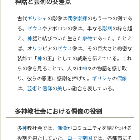
神話と芸術の交差点
古代
ギリシャ
の彫像は
偶像崇拝
のもう一つの例であ
る。
ゼウス
やアポロンの像は、単なる
彫刻
の枠を超
え、
神
話と結びついた生きた
象徴
であった。たとえ
ば、オ
リン
ピアの
ゼウス
像は、その巨大さと緻密な
装飾で「
神
の王」としての威厳を伝えている。これ
らの像を見ることで、人々は
神
々の物語を感じ取
り、彼らの恩恵に感謝を捧げた。
ギリシャ
の
偶像
は、
芸術
と
信仰
の
美
しい融合を表している。
多神教社会における偶像の役割
多
神
教社会では、
偶像
がコミュニティを結びつける
役割を果たしていた。
ローマ
帝国
では、各都市にそ