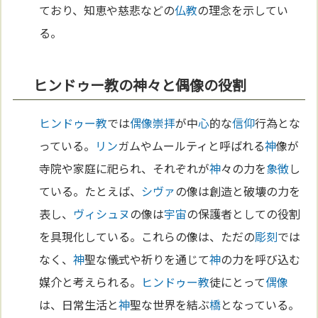
ており、知恵や慈悲などの
仏教
の理念を示してい
る。
ヒンドゥー教の神々と偶像の役割
ヒンドゥー教
では
偶像崇拝
が中
心
的な
信仰
行為とな
っている。
リン
ガムやムールティと呼ばれる
神
像が
寺院や家庭に祀られ、それぞれが
神
々の力を
象徴
し
ている。たとえば、
シヴァ
の像は創造と破壊の力を
表し、
ヴィシュヌ
の像は
宇宙
の保護者としての役割
を具現化している。これらの像は、ただの
彫刻
では
なく、
神
聖な儀式や祈りを通じて
神
の力を呼び込む
媒介と考えられる。
ヒンドゥー教
徒にとって
偶像
は、日常生活と
神
聖な世界を結ぶ
橋
となっている。