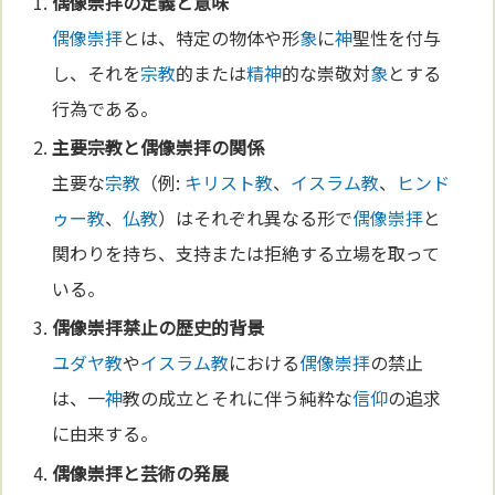
偶像崇拝
の
定義
と意味
偶像崇拝
とは、特定の物体や形
象
に
神
聖性を付与
し、それを
宗教
的または
精神
的な崇敬対
象
とする
行為である。
主要
宗教
と
偶像崇拝
の関係
主要な
宗教
（例:
キリスト教
、
イスラム教
、
ヒンド
ゥー教
、
仏教
）はそれぞれ異なる形で
偶像崇拝
と
関わりを持ち、支持または拒絶する立場を取って
いる。
偶像崇拝
禁止の歴史的背景
ユダヤ教
や
イスラム教
における
偶像崇拝
の禁止
は、一
神
教の成立とそれに伴う純粋な
信仰
の追求
に由来する。
偶像崇拝
と
芸術
の発展