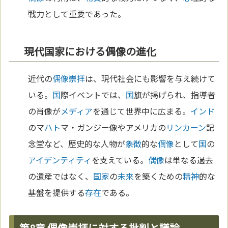
戦力として重要であった。
現代国家における偶像の進化
近代の
偶像崇拝
は、現代社会にも影響を与え続けて
いる。
国
際イベントでは、
国
旗が掲げられ、指導者
の肖像が
メディア
を通じて世界中に広まる。
インド
のマ
ハト
マ・ガンジー像やアメリカの
リンカーン
記
念堂など、歴史的な人物が
象徴
的な
偶像
として
国
の
アイデンティティ
を支えている。
偶像
は単なる過去
の遺産ではなく、
国家
の
未来
を築くための
精神
的な
基盤を提供する
存在
である。
第8章 偶像崇拝に対する批判と議論