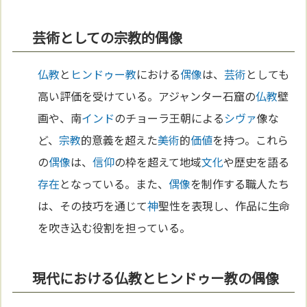
芸術としての宗教的偶像
仏教
と
ヒンドゥー教
における
偶像
は、
芸術
としても
高い評価を受けている。アジャンター石窟の
仏教
壁
画や、南
インド
のチョーラ王朝による
シヴァ
像な
ど、
宗教
的意義を超えた
美術
的
価値
を持つ。これら
の
偶像
は、
信仰
の枠を超えて地域
文化
や歴史を語る
存在
となっている。また、
偶像
を制作する職人たち
は、その技巧を通じて
神
聖性を表現し、作品に生命
を吹き込む役割を担っている。
現代における仏教とヒンドゥー教の偶像