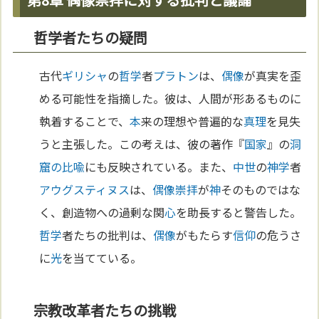
哲学者たちの疑問
古代
ギリシャ
の
哲学
者
プラトン
は、
偶像
が真実を歪
める可能性を指摘した。彼は、人間が形あるものに
執着することで、
本
来の理想や普遍的な
真理
を見失
うと主張した。この考えは、彼の著作『
国家
』の
洞
窟の比喩
にも反映されている。また、
中世
の
神学
者
アウグスティヌス
は、
偶像崇拝
が
神
そのものではな
く、創造物への過剰な関
心
を助長すると警告した。
哲学
者たちの批判は、
偶像
がもたらす
信仰
の危うさ
に
光
を当てている。
宗教改革者たちの挑戦