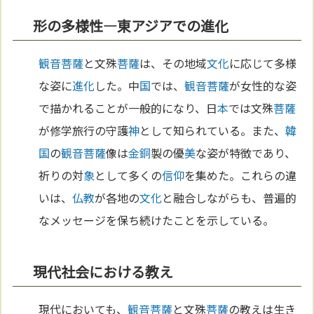
形の多様性—東アジアでの進化
観音菩薩
と文殊
菩薩
は、その地域
文化
に応じて多様
な姿に
進化
した。中
国
では、
観音菩薩
が女性的な姿
で描かれることが一般的になり、日
本
では文殊
菩薩
が修学旅行の守護
神
として知られている。また、
韓
国
の
観音菩薩
像は
金
銅
製の優
美
な姿が特徴であり、
祈りの対
象
として多くの
信仰
を集めた。これらの違
いは、
仏教
が各地の
文化
と融合しながらも、普遍的
なメッセージを保ち続けたことを示している。
現代社会における教え
現代においても、
観音菩薩
と文殊
菩薩
の教えは生き