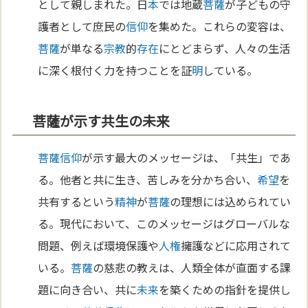
として親しまれた。日
本
では地蔵
菩薩
が子どもの守
護者として庶民の
信仰
を集めた。これらの変容は、
菩薩
が単なる
宗教
的
存在
にとどまらず、人々の生活
に深く根付く力を持つことを証
明
している。
菩薩が示す共生の未来
菩薩
信仰
が示す最大のメッセージは、「共生」であ
る。他者と共に生き、苦しみを分かち合い、
希望
を
共有するという
精神
が
菩薩
の理想には込められてい
る。現代において、このメッセージはグローバルな
問題、例えば環境保護や
人権
擁護などに応用されて
いる。
菩薩
の慈悲の教えは、人類全体が直面する課
題に向き合い、共に
未来
を築くための指針を提供し