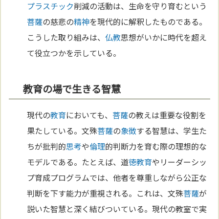
プラスチック
削減の活動は、生命を守り育むという
菩薩
の慈悲の
精神
を現代的に解釈したものである。
こうした取り組みは、
仏教
思想がいかに時代を超え
て役立つかを示している。
教育の場で生きる智慧
現代の
教育
においても、
菩薩
の教えは重要な役割を
果たしている。文殊
菩薩
の
象徴
する智慧は、学生た
ちが批判的
思考
や
倫理
的判断力を育む際の理想的な
モデルである。たとえば、道
徳
教育
やリーダーシッ
プ育成プログラムでは、他者を尊重しながら公正な
判断を下す能力が重視される。これは、文殊
菩薩
が
説いた智慧と深く結びついている。現代の教室で実