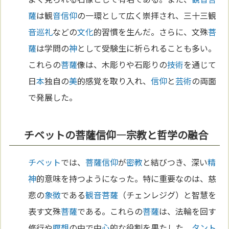
薩
は観
音
信仰
の一環として広く崇拝され、三十三観
音
巡礼
などの
文化
的習慣を生んだ。さらに、文殊
菩
薩
は学問の
神
として受験生に祈られることも多い。
これらの
菩薩
像は、木彫りや石彫りの
技術
を通じて
日
本
独自の
美
的感覚を取り入れ、
信仰
と
芸術
の両面
で発展した。
チベットの菩薩信仰—宗教と哲学の融合
チベット
では、
菩薩
信仰
が
密教
と結びつき、深い
精
神
的意味を持つようになった。特に重要なのは、慈
悲の
象徴
である
観音菩薩
（チェンレジグ）と智慧を
表す文殊
菩薩
である。これらの
菩薩
は、法輪を回す
修行や
瞑想
の中で中
心
的な役割を果たした。
タント