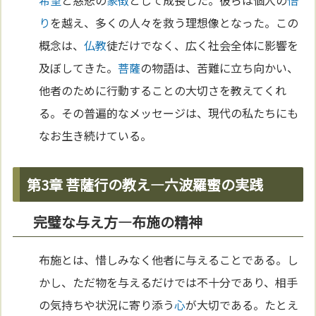
希望
と慈悲の
象徴
として成長した。彼らは個人の
悟
り
を越え、多くの人々を救う理想像となった。この
概念は、
仏教
徒だけでなく、広く社会全体に影響を
及ぼしてきた。
菩薩
の物語は、苦難に立ち向かい、
他者のために行動することの大切さを教えてくれ
る。その普遍的なメッセージは、現代の私たちにも
なお生き続けている。
第3章 菩薩行の教え—六波羅蜜の実践
完璧な与え方—布施の精神
布施とは、惜しみなく他者に与えることである。し
かし、ただ物を与えるだけでは不十分であり、相手
の気持ちや状況に寄り添う
心
が大切である。たとえ