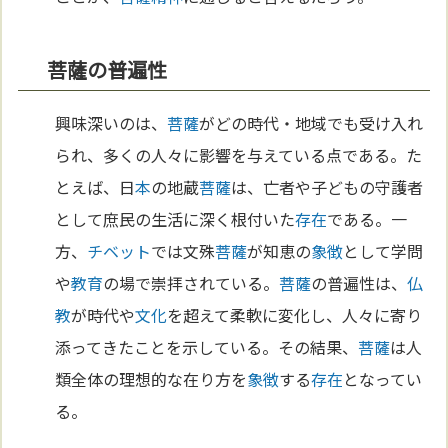
菩薩の普遍性
興味深いのは、
菩薩
がどの時代・地域でも受け入れ
られ、多くの人々に影響を与えている点である。た
とえば、日
本
の地蔵
菩薩
は、亡者や子どもの守護者
として庶民の生活に深く根付いた
存在
である。一
方、
チベット
では文殊
菩薩
が知恵の
象徴
として学問
や
教育
の場で崇拝されている。
菩薩
の普遍性は、
仏
教
が時代や
文化
を超えて柔軟に変化し、人々に寄り
添ってきたことを示している。その結果、
菩薩
は人
類全体の理想的な在り方を
象徴
する
存在
となってい
る。