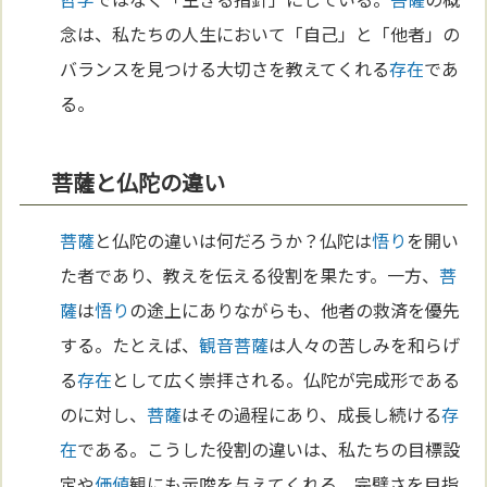
念は、私たちの人生において「自己」と「他者」の
バランスを見つける大切さを教えてくれる
存在
であ
る。
菩薩と仏陀の違い
菩薩
と仏陀の違いは何だろうか？仏陀は
悟り
を開い
た者であり、教えを伝える役割を果たす。一方、
菩
薩
は
悟り
の途上にありながらも、他者の救済を優先
する。たとえば、
観音菩薩
は人々の苦しみを和らげ
る
存在
として広く崇拝される。仏陀が完成形である
のに対し、
菩薩
はその過程にあり、成長し続ける
存
在
である。こうした役割の違いは、私たちの目標設
定や
価値
観にも示唆を与えてくれる。完璧さを目指