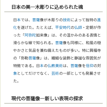
日本の美—木彫りに込められた魂
日
本
では、
菩薩
像が木彫りの
技術
によって独特の
進
化
を遂げた。たとえば、
平安時代
の
仏師
・定朝が作
った「
阿弥陀
如来像」は、その温かみのある表情と
滑らかな線で知られる。
菩薩
像も同様に、和風の穏
やかさと気品を兼ね備えたものが多い。特に興福寺
の「弥勒
菩薩
像」は、繊細な装飾と静謐な雰囲気が
特徴である。日
本
の
仏教
美術
は、
菩薩
像を
信仰
の対
象
としてだけでなく、
芸術
の一部としても発展させ
た。
現代の菩薩像—新しい表現の探求