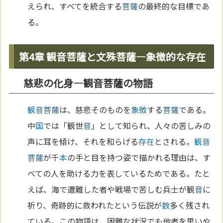
えられ、すべてを統合する
菩薩
の最終的な目標であ
る。
第4章 観音菩薩と文殊菩薩—象徴的な存在
慈悲の化身—観音菩薩の物語
観音菩薩
は、慈悲そのものを
象徴
する
菩薩
である。
中
国
では「観世
音
」として知られ、人々の苦しみの
声に耳を傾け、それを和らげる
存在
とされる。
観音
菩薩
が千
本
の手と目を持つ姿で描かれる理由は、す
べての人を助ける力を表しているためである。たと
えば、海で遭難した者や戦場で苦しむ兵士が観
音
に
祈り、奇跡的に救われたという伝説が
数
多く残され
ている。この物語は、困難な状況でも他者を思いや