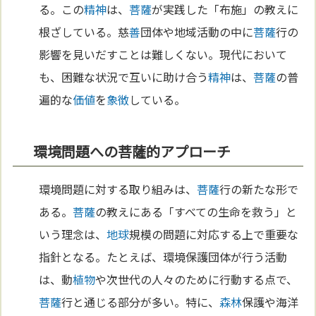
る。この
精神
は、
菩薩
が実践した「布施」の教えに
根ざしている。慈
善
団体や地域活動の中に
菩薩
行の
影響を見いだすことは難しくない。現代において
も、困難な状況で互いに助け合う
精神
は、
菩薩
の普
遍的な
価値
を
象徴
している。
環境問題への菩薩的アプローチ
環境問題に対する取り組みは、
菩薩
行の新たな形で
ある。
菩薩
の教えにある「すべての生命を救う」と
いう理念は、
地球
規模の問題に対応する上で重要な
指針となる。たとえば、環境保護団体が行う活動
は、動
植物
や次世代の人々のために行動する点で、
菩薩
行と通じる部分が多い。特に、
森林
保護や海洋