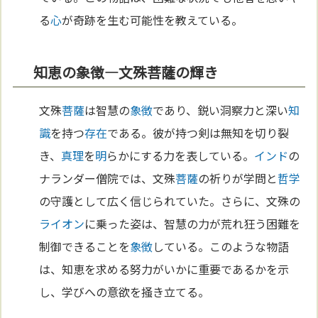
る
心
が奇跡を生む可能性を教えている。
知恵の象徴—文殊菩薩の輝き
文殊
菩薩
は智慧の
象徴
であり、鋭い洞察力と深い
知
識
を持つ
存在
である。彼が持つ剣は無知を切り裂
き、
真理
を
明
らかにする力を表している。
インド
の
ナランダー僧院では、文殊
菩薩
の祈りが学問と
哲学
の守護として広く信じられていた。さらに、文殊の
ライオン
に乗った姿は、智慧の力が荒れ狂う困難を
制御できることを
象徴
している。このような物語
は、知恵を求める努力がいかに重要であるかを示
し、学びへの意欲を掻き立てる。