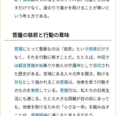
すだけでなく、道のりで誰かを助けることが尊いと
いう考え方である。
菩薩の慈悲と行動の意味
菩薩
にとって重要なのは「慈悲」という
感情
だけで
なく、それを行動に移すことだ。たとえば、中
国
で
は
観音菩薩
が
船
乗りや旅人の守護
神
として
信仰
され
た歴史がある。苦境にある人々の声を聞き、助ける
存在
として描かれるこの
菩薩
は、他者を救う行動そ
のものを
象徴
している。
菩薩
行は、私たちの日常生
活にも通じる。たとえ大きな困難が目の前にあって
も、他者を助けるための「小さな一歩」を踏み出す
ことが、
菩薩
精神
に通じると言えるだろう。