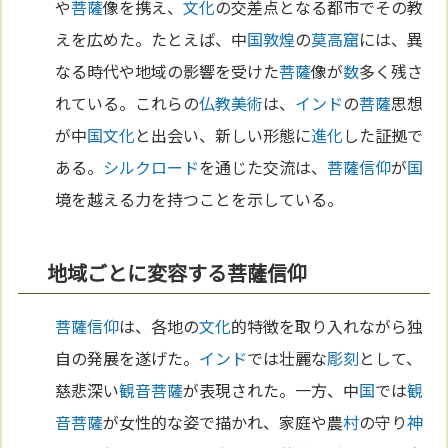
や
菩薩
像を携え、
文化
の交差点となる都市でその教
えを広めた。たとえば、中
国
敦煌
の
莫高窟
には、異
なる時代や地域の影響を受けた
菩薩
像が
数
多く残さ
れている。これらの
仏教
美術
は、
インド
の
菩薩
思想
が中
国
文化
と出会い、新しい形態に
進化
した証拠で
ある。
シルクロード
を通じた交流は、
菩薩
信仰
が
国
境を越える力を持つことを示している。
地域ごとに変容する菩薩信仰
菩薩
信仰
は、各地の
文化
的特徴を取り入れながら独
自の発展を遂げた。
インド
では壮麗な
彫刻
として、
慈悲深い
観音菩薩
が表現された。一方、中
国
では
観
音菩薩
が女性的な姿で描かれ、家庭や農
村
の守り
神