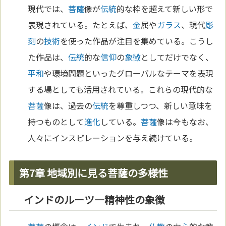
現代では、
菩薩
像が
伝統
的な枠を超えて新しい形で
表現されている。たとえば、
金
属や
ガラス
、現代
彫
刻
の
技術
を使った作品が注目を集めている。こうし
た作品は、
伝統
的な
信仰
の
象徴
としてだけでなく、
平和
や環境問題といったグローバルなテーマを表現
する場としても活用されている。これらの現代的な
菩薩
像は、過去の
伝統
を尊重しつつ、新しい意味を
持つものとして
進化
している。
菩薩
像は今もなお、
人々にインスピレーションを与え続けている。
第7章 地域別に見る菩薩の多様性
インドのルーツ—精神性の象徴