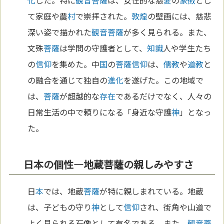
て家庭や農
村
で崇拝された。
敦煌
の壁画には、慈悲
深い姿で描かれた
観音菩薩
が多く見られる。また、
文殊
菩薩
は学問の守護者として、
知識
人や学生たち
の
信仰
を集めた。中
国
の
菩薩
信仰
は、
儒教
や
道教
と
の融合を通じて独自の
進化
を遂げた。この地域で
は、
菩薩
が超越的な
存在
であるだけでなく、人々の
日常生活の中で頼りになる「身近な守護
神
」となっ
た。
日本の個性—地蔵菩薩の親しみやすさ
日
本
では、地蔵
菩薩
が特に親しまれている。地蔵
は、子どもの守り
神
として
信仰
され、街角や山道で
よく見られる石像として有名である。また、
観音菩