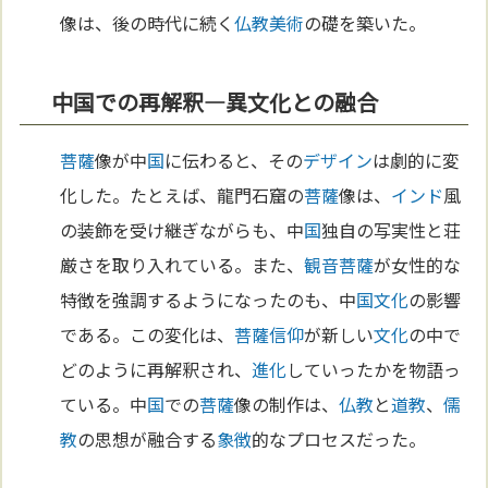
像は、後の時代に続く
仏教
美術
の礎を築いた。
中国での再解釈—異文化との融合
菩薩
像が中
国
に伝わると、その
デザイン
は劇的に変
化した。たとえば、龍門石窟の
菩薩
像は、
インド
風
の装飾を受け継ぎながらも、中
国
独自の写実性と荘
厳さを取り入れている。また、
観音菩薩
が女性的な
特徴を強調するようになったのも、中
国
文化
の影響
である。この変化は、
菩薩
信仰
が新しい
文化
の中で
どのように再解釈され、
進化
していったかを物語っ
ている。中
国
での
菩薩
像の制作は、
仏教
と
道教
、
儒
教
の思想が融合する
象徴
的なプロセスだった。