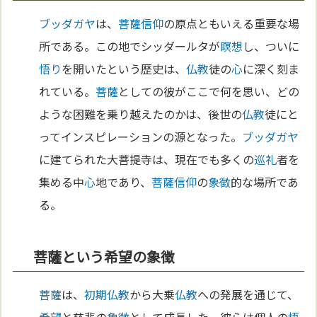
ブッダガヤ
は、
菩薩
信仰
の原点ともいえる重要な場
所である。この地でシッダールタが
瞑想
し、ついに
悟り
を開いたという歴史は、
仏教
徒の
心
に深く刻ま
れている。
菩薩
としての彼がここで何を思い、どの
ような困難を乗り越えたのかは、後世の
仏教
徒にと
ってインスピレーションの源となった。
ブッダガヤ
に建てられた大菩提寺は、現在でも多くの
巡礼
者を
集める中
心
地であり、
菩薩
信仰
の
象徴
的な場所であ
る。
菩薩という希望の象徴
菩薩
は、
初期仏教
から大乗
仏教
への発展を通じて、