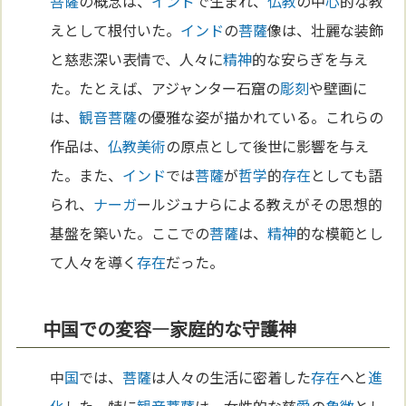
菩薩
の概念は、
インド
で生まれ、
仏教
の中
心
的な教
えとして根付いた。
インド
の
菩薩
像は、壮麗な装飾
と慈悲深い表情で、人々に
精神
的な安らぎを与え
た。たとえば、アジャンター石窟の
彫刻
や壁画に
は、
観音菩薩
の優雅な姿が描かれている。これらの
作品は、
仏教
美術
の原点として後世に影響を与え
た。また、
インド
では
菩薩
が
哲学
的
存在
としても語
られ、
ナーガ
ールジュナらによる教えがその思想的
基盤を築いた。ここでの
菩薩
は、
精神
的な模範とし
て人々を導く
存在
だった。
中国での変容—家庭的な守護神
中
国
では、
菩薩
は人々の生活に密着した
存在
へと
進
化
した。特に
観音菩薩
は、女性的な慈
愛
の
象徴
とし