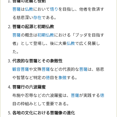
菩薩
の
定義
と役割
菩薩
は
仏教
において
悟り
を目指し、他者を救済す
る慈悲深い
存在
である。
菩薩
の起源と
初期仏教
菩薩
の概念は
初期仏教
における「ブッダを目指す
者」として登場し、後に大乗
仏教
で広く発展し
た。
代表的な
菩薩
とその
象徴
性
観音菩薩
や文殊
菩薩
などの代表的な
菩薩
は、慈悲
や智慧など特定の
徳
目を
象徴
する。
菩薩
行の六波羅蜜
布施や忍辱などの六波羅蜜は、
菩薩
が実践する
徳
目の枠組みとして重要である。
各地の
文化
における
菩薩
像の
進化