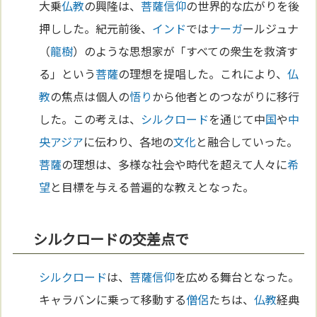
大乗
仏教
の興隆は、
菩薩
信仰
の世界的な広がりを後
押しした。紀元前後、
インド
では
ナーガ
ールジュナ
（
龍樹
）のような思想家が「すべての衆生を救済す
る」という
菩薩
の理想を提唱した。これにより、
仏
教
の焦点は個人の
悟り
から他者とのつながりに移行
した。この考えは、
シルクロード
を通じて中
国
や
中
央アジア
に伝わり、各地の
文化
と融合していった。
菩薩
の理想は、多様な社会や時代を超えて人々に
希
望
と目標を与える普遍的な教えとなった。
シルクロードの交差点で
シルクロード
は、
菩薩
信仰
を広める舞台となった。
キャラバンに乗って移動する
僧侶
たちは、
仏教
経典