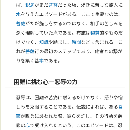
ば、
釈迦
がまだ
菩薩
だった頃、渇きに苦しむ旅人に
水
を与えたエピソードがある。ここで重要なのは、
菩薩
がただ施しをするのではなく、相手の苦しみを
深く理解していた点である。布施は
物質
的なものだ
けでなく、
知識
や励まし、
時間
なども含まれる。こ
れが
菩薩
行の最初のステップであり、他者との繋が
りを築く基
本
である。
困難に挑む心—忍辱の力
忍辱は、困難や苦痛に耐えるだけでなく、怒りや憎
しみを克服することである。伝説によれば、ある
菩
薩
が敵兵に襲われた際、彼らを許し、その行動を慈
悲の
心
で受け入れたという。このエピソードは、忍