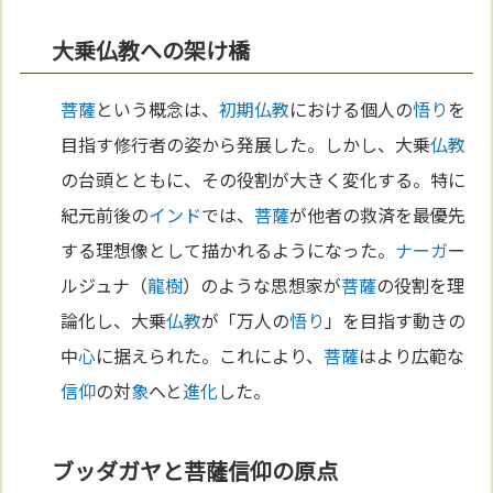
大乗仏教への架け橋
菩薩
という概念は、
初期仏教
における個人の
悟り
を
目指す修行者の姿から発展した。しかし、大乗
仏教
の台頭とともに、その役割が大きく変化する。特に
紀元前後の
インド
では、
菩薩
が他者の救済を最優先
する理想像として描かれるようになった。
ナーガ
ー
ルジュナ（
龍樹
）のような思想家が
菩薩
の役割を理
論化し、大乗
仏教
が「万人の
悟り
」を目指す動きの
中
心
に据えられた。これにより、
菩薩
はより広範な
信仰
の対
象
へと
進化
した。
ブッダガヤと菩薩信仰の原点