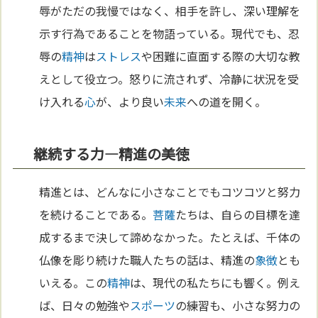
辱がただの我慢ではなく、相手を許し、深い理解を
示す行為であることを物語っている。現代でも、忍
辱の
精神
は
ストレス
や困難に直面する際の大切な教
えとして役立つ。怒りに流されず、冷静に状況を受
け入れる
心
が、より良い
未来
への道を開く。
継続する力—精進の美徳
精進とは、どんなに小さなことでもコツコツと努力
を続けることである。
菩薩
たちは、自らの目標を達
成するまで決して諦めなかった。たとえば、千体の
仏像を彫り続けた職人たちの話は、精進の
象徴
とも
いえる。この
精神
は、現代の私たちにも響く。例え
ば、日々の勉強や
スポーツ
の練習も、小さな努力の