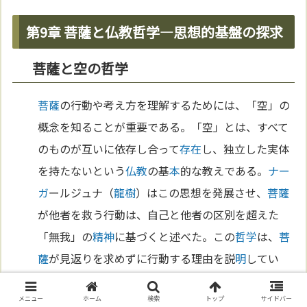
第9章 菩薩と仏教哲学—思想的基盤の探求
菩薩と空の哲学
菩薩
の行動や考え方を理解するためには、「空」の
概念を知ることが重要である。「空」とは、すべて
のものが互いに依存し合って
存在
し、独立した実体
を持たないという
仏教
の基
本
的な教えである。
ナー
ガ
ールジュナ（
龍樹
）はこの思想を発展させ、
菩薩
が他者を救う行動は、自己と他者の区別を超えた
「無我」の
精神
に基づくと述べた。この
哲学
は、
菩
薩
が見返りを求めずに行動する理由を説
明
してい
る。空の理解は、日常の出来事を超越し、広い視野
メニュー
ホーム
検索
トップ
サイドバー
を持つための基盤となる。