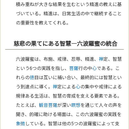
積み重ねが大きな結果を生むという精進の教えに基
づいている。精進は、日常生活の中で継続すること
の重要性を教えてくれる。
慈悲の果てにある智慧—六波羅蜜の統合
六波羅蜜は、布施、戒律、忍辱、精進、
禅
定、智慧
という6つの実践を指し、
菩薩
行の中
心
である。こ
れらの
徳
目は互いに補い合い、最終的には智慧とい
う到達点に導く。
禅
定による
心
の集中や戒律による
規律ある生活は、智慧の育成を支える要素である。
たとえば、
観音菩薩
が深い
瞑想
を通じて人々の声を
聞き、的確に助ける場面は、この六波羅蜜の実践を
象徴
している。智慧は他の5つの波羅蜜によって支