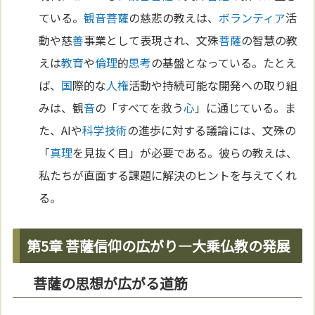
ている。
観音菩薩
の慈悲の教えは、
ボランティア
活
動や慈
善
事業として表現され、文殊
菩薩
の智慧の教
えは
教育
や
倫理
的
思考
の基盤となっている。たとえ
ば、
国
際的な
人権
活動や持続可能な開発への取り組
みは、観
音
の「すべてを救う
心
」に通じている。ま
た、AIや
科学
技術
の進歩に対する議論には、文殊の
「
真理
を見抜く目」が必要である。彼らの教えは、
私たちが直面する課題に解決のヒントを与えてくれ
る。
第5章 菩薩信仰の広がり—大乗仏教の発展
菩薩の思想が広がる道筋