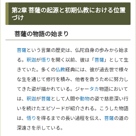
第2章 菩薩の起源と初期仏教における位置
づけ
菩薩の物語の始まり
菩薩
という言葉の歴史は、仏陀自身の歩みから始ま
る。
釈迦
が
悟り
を開く以前、彼は「
菩薩
」として生
きていた。多くの
仏教
経典には、彼が過去世で様々
な生を通じて修行を積み、他者を救うために努力し
てきた姿が描かれている。ジャー
タカ
物語において
は、
釈迦
が
菩薩
として人間や
動物
の姿で慈悲深い行
いを続けたエピソードが紹介される。こうした物語
は、
悟り
を得るまでの長い過程を伝え、
菩薩
の道の
深遠さを示している。