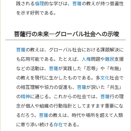
践される
倫理
的な学びは、
菩薩
の教えが持つ普遍性
を示す好例である。
菩薩行の未来—グローバル社会への示唆
菩薩
の教えは、グローバル社会における課題解決に
も応用可能である。たとえば、
人権
問題や
難民
支援
などの活動は、
菩薩
が実践した「忍辱」や「布施」
の教えを現代に生かしたものである。多
文化
社会で
の相互理解や協力の促進も、
菩薩
が説いた「共生」
の
精神
に通じる。これからの社会では、
菩薩
行の理
念が個人や組織の行動指針としてますます重要にな
るだろう。
菩薩
の教えは、時代や場所を超えて人類
に寄り添い続ける
存在
である。