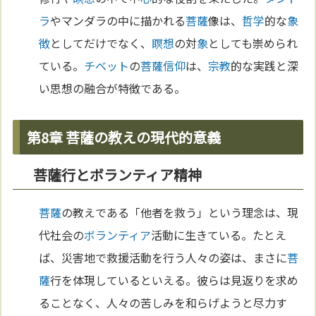
ラ
やマンダラの中に描かれる
菩薩
像は、
哲学
的な
象
徴
としてだけでなく、
瞑想
の対
象
としても崇められ
ている。
チベット
の
菩薩
信仰
は、
宗教
的な実践と深
い思想の融合が特徴である。
第8章 菩薩の教えの現代的意義
菩薩行とボランティア精神
菩薩
の教えである「他者を救う」という理念は、現
代社会の
ボランティア
活動に生きている。たとえ
ば、災害地で救援活動を行う人々の姿は、まさに
菩
薩
行を体現しているといえる。彼らは見返りを求め
ることなく、人々の苦しみを和らげようと尽力す