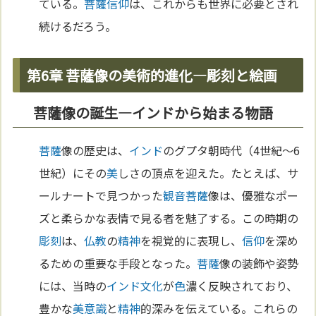
ている。
菩薩
信仰
は、これからも世界に必要とされ
続けるだろう。
第6章 菩薩像の美術的進化—彫刻と絵画
菩薩像の誕生—インドから始まる物語
菩薩
像の歴史は、
インド
のグプタ朝時代（4世紀～6
世紀）にその
美
しさの頂点を迎えた。たとえば、サ
ールナートで見つかった
観音菩薩
像は、優雅なポー
ズと柔らかな表情で見る者を魅了する。この時期の
彫刻
は、
仏教
の
精神
を視覚的に表現し、
信仰
を深め
るための重要な手段となった。
菩薩
像の装飾や姿勢
には、当時の
インド
文化
が
色
濃く反映されており、
豊かな
美
意識
と
精神
的深みを伝えている。これらの