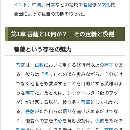
インド
、中
国
、日
本
などの地域で
菩薩
像が
文化
的
要因によって独自の形態を取った。
第1章 菩薩とは何か？—その定義と役割
菩薩という存在の魅力
菩薩
は、
仏教
において単なる修行者以上の
存在
であ
る。彼らは「
悟り
」への道を歩みながら、自分だけ
でなく他者をも救済することを目的とする英雄のよ
うな
存在
だ。たとえば、シッダールタ（後のブッ
ダ）が出家する以前、彼自身も
菩薩
として描かれ
る。
菩薩
がただ自らの
悟り
を追い求めるだけでな
く、他者への慈悲の
心
を育む姿勢は、
仏教
をただの
哲学
ではなく「生きる指針」にしている。
菩薩
の概