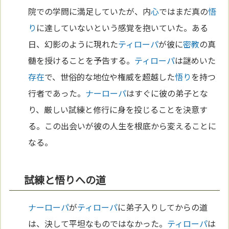
院での学問に満足していたが、内
心
ではまだ真の
悟
り
に達していないという感覚を抱いていた。ある
日、幻影のように現れた
ティローパ
が彼に
密教
の真
髄を授けることを予告する。
ティローパ
は謎めいた
存在
で、世俗的な地位や権威を超越した
悟り
を持つ
行者であった。
ナーローパ
はすぐに彼の弟子とな
り、厳しい試練と修行に身を投じることを決意す
る。この出会いが彼の人生を根底から変えることに
なる。
試練と悟りへの道
ナーローパ
が
ティローパ
に弟子入りしてからの道
は、決して平坦なものではなかった。
ティローパ
は