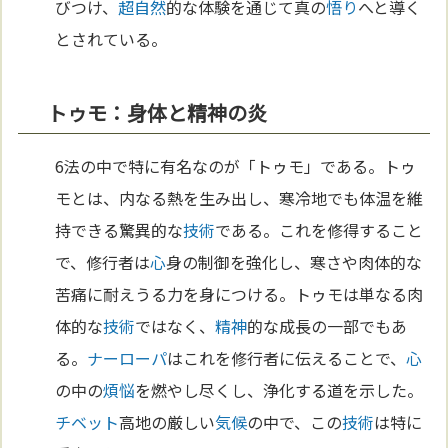
びつけ、
超自然
的な体験を通じて真の
悟り
へと導く
とされている。
トゥモ：身体と精神の炎
6法の中で特に有名なのが「トゥモ」である。トゥ
モとは、内なる熱を生み出し、寒冷地でも体温を維
持できる驚異的な
技術
である。これを修得すること
で、修行者は
心
身の制御を強化し、寒さや肉体的な
苦痛に耐えうる力を身につける。トゥモは単なる肉
体的な
技術
ではなく、
精神
的な成長の一部でもあ
る。
ナーローパ
はこれを修行者に伝えることで、
心
の中の
煩悩
を燃やし尽くし、浄化する道を示した。
チベット
高地の厳しい
気候
の中で、この
技術
は特に