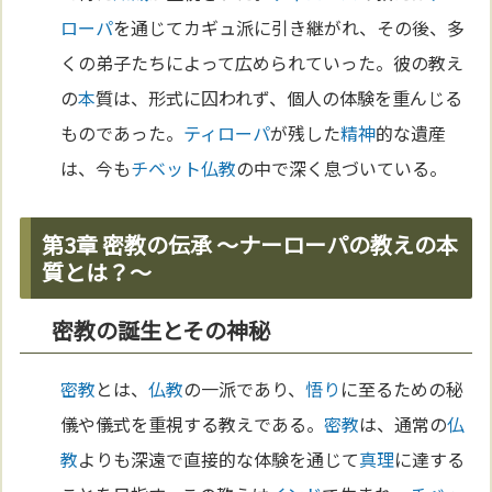
ローパ
を通じてカギュ派に引き継がれ、その後、多
くの弟子たちによって広められていった。彼の教え
の
本
質は、形式に囚われず、個人の体験を重んじる
ものであった。
ティローパ
が残した
精神
的な遺産
は、今も
チベット
仏教
の中で深く息づいている。
第3章 密教の伝承 〜ナーローパの教えの本
質とは？〜
密教の誕生とその神秘
密教
とは、
仏教
の一派であり、
悟り
に至るための秘
儀や儀式を重視する教えである。
密教
は、通常の
仏
教
よりも深遠で直接的な体験を通じて
真理
に達する