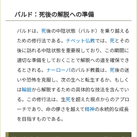
バルド：死後の解脱への準備
バルドは、
死
後の中陰状態（バルド）を乗り越える
ための修行法である。
チベット
仏教
では、
死
とその
後に訪れる中陰状態を重要視しており、この期間に
適切な準備をしておくことで解脱への道を確保でき
るとされる。
ナーローパ
のバルド教義は、
死
後の迷
いや恐怖を克服し、次の生へと転生するか、もしく
は
輪廻
から解脱するための具体的な技法を含んでい
る。この修行法は、生
死
を超えた視点からのアプロ
ーチであり、命の儚さを越えて
精神
の永続的な成長
を目指すものである。