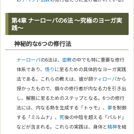
第4章 ナーローパの6法 〜究極のヨーガ実
践〜
神秘的な6つの修行法
ナーローパ
の6法は、
密教
の中でも特に重要な修行
体系であり、
悟り
に至るための具体的なヨーガ実践
法である。これらの教えは、彼が師
ティローパ
から
授かったもので、個々の修行者が内なる力を引き出
し、解脱に至るためのステップとなる。6つの修行
法には、内なる熱を生成する「トゥモ」、
夢
を制御
する「ミルムナ」、
死
後の中陰を超える「バルド」
などが含まれる。これらの実践は、身体と
精神
を結