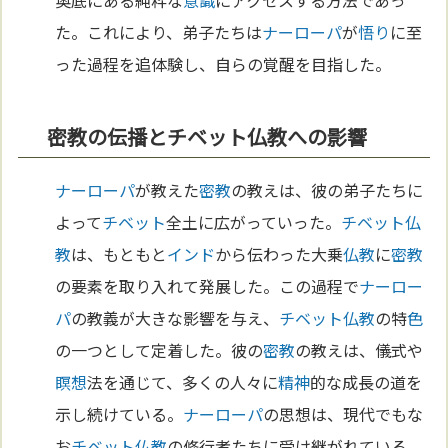
た。これにより、弟子たちは
ナーローパ
が
悟り
に至
った過程を追体験し、自らの覚醒を目指した。
密教の伝播とチベット仏教への影響
ナーローパ
が教えた
密教
の教えは、彼の弟子たちに
よって
チベット
全土に広がっていった。
チベット
仏
教
は、もともと
インド
から伝わった大乗
仏教
に
密教
の要素を取り入れて発展した。この過程で
ナーロー
パ
の教義が大きな影響を与え、
チベット
仏教
の特
色
の一つとして定着した。彼の
密教
の教えは、儀式や
瞑想
法を通じて、多くの人々に
精神
的な成長の道を
示し続けている。
ナーローパ
の思想は、現代でもな
お
チベット
仏教
の修行者たちに受け継がれている。