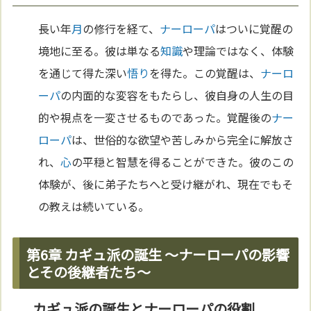
長い年
月
の修行を経て、
ナーローパ
はついに覚醒の
境地に至る。彼は単なる
知識
や理論ではなく、体験
を通じて得た深い
悟り
を得た。この覚醒は、
ナーロ
ーパ
の内面的な変容をもたらし、彼自身の人生の目
的や視点を一変させるものであった。覚醒後の
ナー
ローパ
は、世俗的な欲望や苦しみから完全に解放さ
れ、
心
の平穏と智慧を得ることができた。彼のこの
体験が、後に弟子たちへと受け継がれ、現在でもそ
の教えは続いている。
第6章 カギュ派の誕生 〜ナーローパの影響
とその後継者たち〜
カギュ派の誕生とナーローパの役割