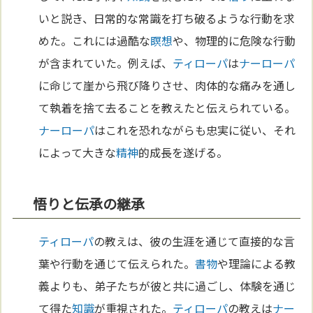
いと説き、日常的な常識を打ち破るような行動を求
めた。これには過酷な
瞑想
や、物理的に危険な行動
が含まれていた。例えば、
ティローパ
は
ナーローパ
に命じて崖から飛び降りさせ、肉体的な痛みを通し
て執着を捨て去ることを教えたと伝えられている。
ナーローパ
はこれを恐れながらも忠実に従い、それ
によって大きな
精神
的成長を遂げる。
悟りと伝承の継承
ティローパ
の教えは、彼の生涯を通じて直接的な言
葉や行動を通じて伝えられた。
書物
や理論による教
義よりも、弟子たちが彼と共に過ごし、体験を通じ
て得た
知識
が重視された。
ティローパ
の教えは
ナー