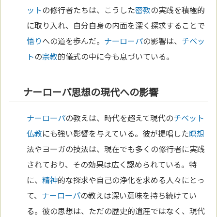
ット
の修行者たちは、こうした
密教
の実践を積極的
に取り入れ、自分自身の内面を深く探求することで
悟り
への道を歩んだ。
ナーローパ
の影響は、
チベッ
ト
の
宗教
的儀式の中に今も息づいている。
ナーローパ思想の現代への影響
ナーローパ
の教えは、時代を超えて現代の
チベット
仏教
にも強い影響を与えている。彼が提唱した
瞑想
法やヨーガの技法は、現在でも多くの修行者に実践
されており、その効果は広く認められている。特
に、
精神
的な探求や自己の浄化を求める人々にとっ
て、
ナーローパ
の教えは深い意味を持ち続けてい
る。彼の思想は、ただの歴史的遺産ではなく、現代