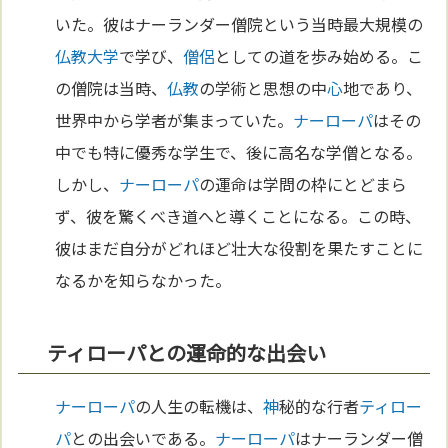
いた。彼はナーランダー僧院という当時最大規模の
仏教
大学
で学び、
僧侶
としての道を歩み始める。こ
の僧院は当時、
仏教
の学術と思想の中
心
地であり、
世界中から学者が集まっていた。
ナーローパ
はその
中でも特に優秀な学生で、後に高名な学僧となる。
しかし、
ナーローパ
の運命は学問の枠にとどまら
ず、彼を驚くべき道へと導くことになる。この時、
彼はまだ自分がどれほど壮大な役割を果たすことに
なるかを知らなかった。
ティローパとの運命的な出会い
ナーローパ
の人生の転機は、
神
秘的な行者
ティロー
パ
との出会いである。
ナーローパ
はナーランダー僧