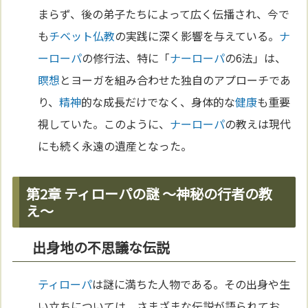
まらず、後の弟子たちによって広く伝播され、今で
も
チベット
仏教
の実践に深く影響を与えている。
ナ
ーローパ
の修行法、特に「
ナーローパ
の6法」は、
瞑想
とヨーガを組み合わせた独自のアプローチであ
り、
精神
的な成長だけでなく、身体的な
健康
も重要
視していた。このように、
ナーローパ
の教えは現代
にも続く永遠の遺産となった。
第2章 ティローパの謎 〜神秘の行者の教
え〜
出身地の不思議な伝説
ティローパ
は謎に満ちた人物である。その出身や生
い立ちについては、さまざまな伝説が語られてお