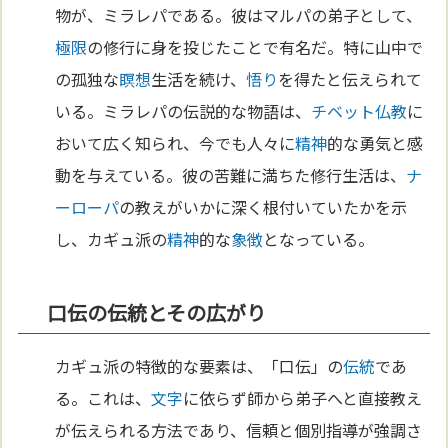
物が、ミラレパである。彼はマルパの弟子として、
極限
の修行に身を投じたことで有名だ。特に山中で
の孤独な
瞑想
生活を続け、
悟り
を得たと伝えられて
いる。ミラレパの伝説的な物語は、
チベット
仏教
に
おいて広く知られ、今でも人々に
精神
的な勇気と感
動を与えている。彼の苦難に満ちた修行生活は、
ナ
ーローパ
の教えがいかに深く根付いていたかを示
し、カギュ派の
精神
的な
象徴
となっている。
口伝の伝統とその広がり
カギュ派の特徴的な要素は、「口伝」の
伝統
であ
る。これは、
文字
に依らず師から弟子へと直接教え
が伝えられる方法であり、信頼と個別指導が強調さ