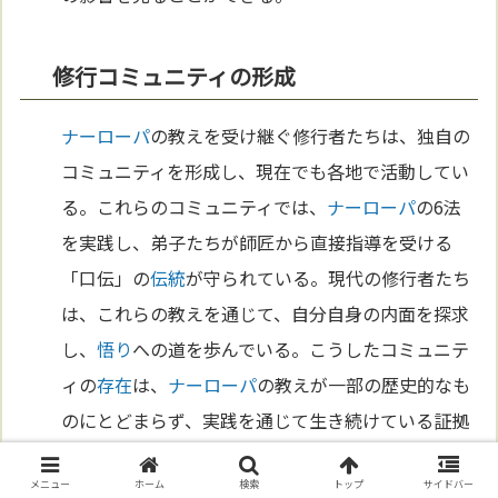
修行コミュニティの形成
ナーローパ
の教えを受け継ぐ修行者たちは、独自の
コミュニティを形成し、現在でも各地で活動してい
る。これらのコミュニティでは、
ナーローパ
の6法
を実践し、弟子たちが師匠から直接指導を受ける
「口伝」の
伝統
が守られている。現代の修行者たち
は、これらの教えを通じて、自分自身の内面を探求
し、
悟り
への道を歩んでいる。こうしたコミュニテ
ィの
存在
は、
ナーローパ
の教えが一部の歴史的なも
のにとどまらず、実践を通じて生き続けている証拠
である。
メニュー
ホーム
検索
トップ
サイドバー