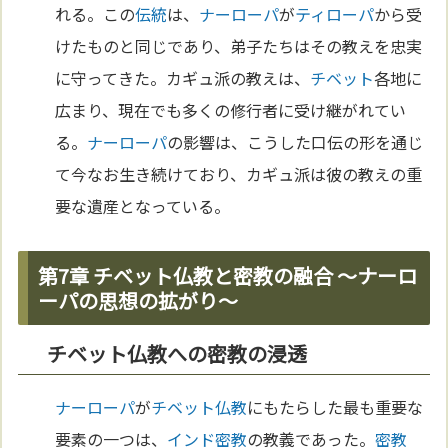
れる。この
伝統
は、
ナーローパ
が
ティローパ
から受
けたものと同じであり、弟子たちはその教えを忠実
に守ってきた。カギュ派の教えは、
チベット
各地に
広まり、現在でも多くの修行者に受け継がれてい
る。
ナーローパ
の影響は、こうした口伝の形を通じ
て今なお生き続けており、カギュ派は彼の教えの重
要な遺産となっている。
第7章 チベット仏教と密教の融合 〜ナーロ
ーパの思想の拡がり〜
チベット仏教への密教の浸透
ナーローパ
が
チベット
仏教
にもたらした最も重要な
要素の一つは、
インド
密教
の教義であった。
密教