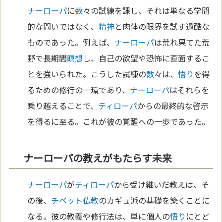
ナーローパ
に
数
々の試練を課し、それは単なる学問
的な問いではなく、
精神
と肉体の限界を試す過酷な
ものであった。例えば、
ナーローパ
は荒れ果てた荒
野で長期間
瞑想
し、自己の欲望や恐怖に直面するこ
とを強いられた。こうした試練の
数
々は、
悟り
を得
るための修行の一環であり、
ナーローパ
はそれらを
乗り越えることで、
ティローパ
からの最終的な啓示
を得るに至る。これが彼の覚醒への一歩であった。
ナーローパの教えがもたらす未来
ナーローパ
が
ティローパ
から受け継いだ教えは、そ
の後、
チベット
仏教
のカギュ派の基礎を築くことに
なる。彼の教義や修行法は、単に個人の
悟り
にとど