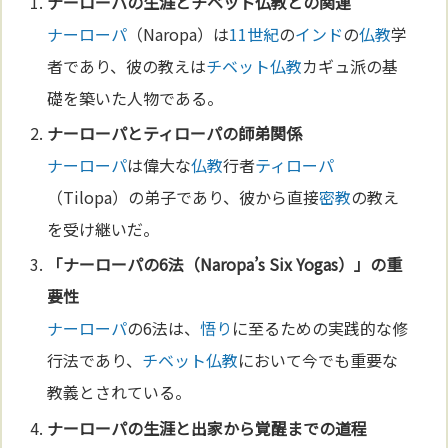
ナーローパ
の生涯と
チベット
仏教
との関連
ナーローパ
（Naropa）は
11世紀
の
インド
の
仏教
学
者であり、彼の教えは
チベット
仏教
カギュ派の基
礎を築いた人物である。
ナーローパ
と
ティローパ
の師弟関係
ナーローパ
は偉大な
仏教
行者
ティローパ
（Tilopa）の弟子であり、彼から直接
密教
の教え
を受け継いだ。
「
ナーローパ
の6法（Naropa’s Six Yogas）」の重
要性
ナーローパ
の6法は、
悟り
に至るための実践的な修
行法であり、
チベット
仏教
において今でも重要な
教義とされている。
ナーローパ
の生涯と出家から覚醒までの道程