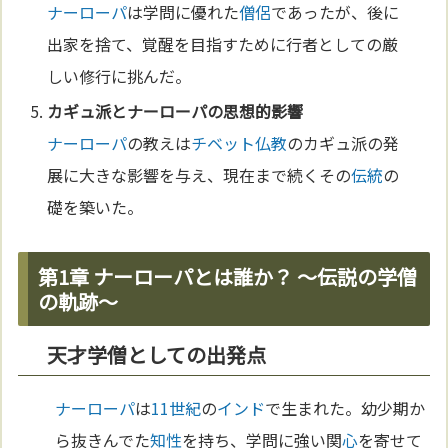
ナーローパ
は学問に優れた
僧侶
であったが、後に
出家を捨て、覚醒を目指すために行者としての厳
しい修行に挑んだ。
カギュ派と
ナーローパ
の思想的影響
ナーローパ
の教えは
チベット
仏教
のカギュ派の発
展に大きな影響を与え、現在まで続くその
伝統
の
礎を築いた。
第1章 ナーローパとは誰か？ 〜伝説の学僧
の軌跡〜
天才学僧としての出発点
ナーローパ
は
11世紀
の
インド
で生まれた。幼少期か
ら抜きんでた
知性
を持ち、学問に強い関
心
を寄せて