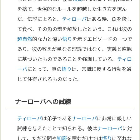
を捨て、世俗的なルールを超越した生き方を選ん
だ。伝説によると、
ティローパ
はある時、魚を殺し
て食べ、その魚の魂を解放したという。これは彼の
超自然
的な力と深い
悟り
を示すエピソードの一つで
あり、彼の教えが単なる理論ではなく、実践と直観
に基づいたものであることを強調している。
ティロ
ーパ
にとって、真の
悟り
は、常識に反する行動を通
じて体得されるものだった。
ナーローパへの試練
ティローパ
は弟子である
ナーローパ
に非常に厳しい
試練を与えたことで知られる。彼は
ナーローパ
に対
して、ただ学問や
知識
を積むだけでは
悟り
に至れな