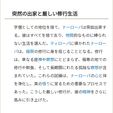
突然の出家と厳しい修行生活
学僧としての地位を捨て、
ナーローパ
は突如出家す
る。彼はすべてを捨て去り、
物質
的なものに縛られ
ない生活を選んだ。
ティローパ
に導かれた
ナーロー
パ
は、
極限
の修行に身を投じることとなる。修行
は、単なる座
禅
や
瞑想
にとどまらず、極寒の地での
修行や断食、そして長期間にわたる孤独な
瞑想
が含
まれていた。これらの試練は、
ナーローパ
の
心
と体
を浄化し、真の
悟り
に至るための重要なプロセスで
あった。こうした厳しい修行が、彼の
精神
をさらに
高みに引き上げた。