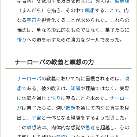
な言葉）を使用する方法を教えた。例えば、
曼荼羅
（まんだら）を描き、その中で
瞑想
することで、内
なる
宇宙
を視覚化することが求められた。これらの
儀式は、単なる形式的なものではなく、弟子たちに
悟り
への道を示すための強力なツールであった。
ナーローパの教義と瞑想の力
ナーローパ
の教義において特に重視されるのは、
瞑
想
である。彼の教えは、
知識
や理論ではなく、実際
に体験を通じて
悟り
に至ることを求めた。
ナーロー
パ
は弟子たちに、深い
瞑想
を通じて内なる真実を見
出し、
宇宙
と一体となる経験をするよう指導した。
この
瞑想
法は、肉体的な感覚や
思考
を超越し、
心
の
奥底にある純粋な
意識
にアクセスする方法であっ