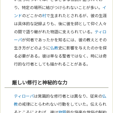
り、特定の場所に結びつけられないことが多い。
イ
ンド
のどこかの
村
で生まれたとされるが、彼の生涯
は具体的な記録よりも、後に彼を師として仰ぐ人々
の間で語り継がれた物語に支えられている。
ティロ
ーパ
が何者であったかを知るには、彼の教えとその
生き方がどのように
仏教
史に影響を与えたのかを探
る必要がある。彼は単なる聖者ではなく、時には奇
行的な行者としても描かれることがある。
厳しい修行と神秘的な力
ティローパ
は常識的な修行者とは異なり、従来の
仏
教
の戒律にとらわれない行動をしていた。伝えられ
るところによれば、彼は
物質
的な快楽や世俗の制約