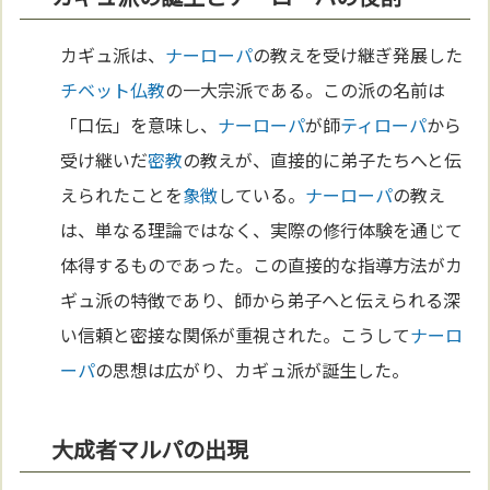
カギュ派は、
ナーローパ
の教えを受け継ぎ発展した
チベット
仏教
の一大宗派である。この派の名前は
「口伝」を意味し、
ナーローパ
が師
ティローパ
から
受け継いだ
密教
の教えが、直接的に弟子たちへと伝
えられたことを
象徴
している。
ナーローパ
の教え
は、単なる理論ではなく、実際の修行体験を通じて
体得するものであった。この直接的な指導方法がカ
ギュ派の特徴であり、師から弟子へと伝えられる深
い信頼と密接な関係が重視された。こうして
ナーロ
ーパ
の思想は広がり、カギュ派が誕生した。
大成者マルパの出現