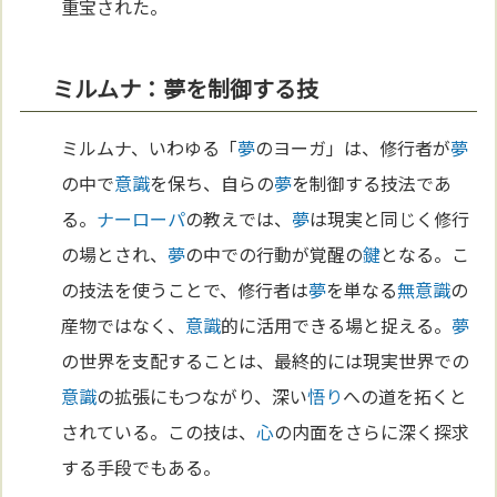
重宝された。
ミルムナ：夢を制御する技
ミルムナ、いわゆる「
夢
のヨーガ」は、修行者が
夢
の中で
意識
を保ち、自らの
夢
を制御する技法であ
る。
ナーローパ
の教えでは、
夢
は現実と同じく修行
の場とされ、
夢
の中での行動が覚醒の
鍵
となる。こ
の技法を使うことで、修行者は
夢
を単なる
無意識
の
産物ではなく、
意識
的に活用できる場と捉える。
夢
の世界を支配することは、最終的には現実世界での
意識
の拡張にもつながり、深い
悟り
への道を拓くと
されている。この技は、
心
の内面をさらに深く探求
する手段でもある。