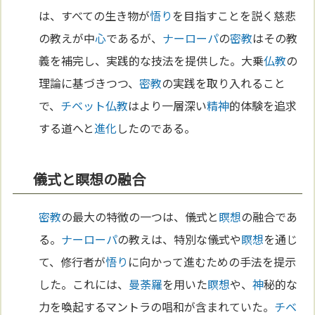
は、すべての生き物が
悟り
を目指すことを説く慈悲
の教えが中
心
であるが、
ナーローパ
の
密教
はその教
義を補完し、実践的な技法を提供した。大乗
仏教
の
理論に基づきつつ、
密教
の実践を取り入れること
で、
チベット
仏教
はより一層深い
精神
的体験を追求
する道へと
進化
したのである。
儀式と瞑想の融合
密教
の最大の特徴の一つは、儀式と
瞑想
の融合であ
る。
ナーローパ
の教えは、特別な儀式や
瞑想
を通じ
て、修行者が
悟り
に向かって進むための手法を提示
した。これには、
曼荼羅
を用いた
瞑想
や、
神
秘的な
力を喚起するマントラの唱和が含まれていた。
チベ