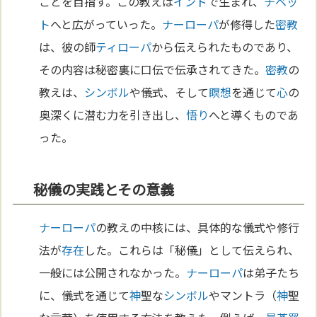
ことを目指す。この教えは
インド
で生まれ、
チベッ
ト
へと広がっていった。
ナーローパ
が修得した
密教
は、彼の師
ティローパ
から伝えられたものであり、
その内容は秘密裏に口伝で伝承されてきた。
密教
の
教えは、
シンボル
や儀式、そして
瞑想
を通じて
心
の
奥深くに潜む力を引き出し、
悟り
へと導くものであ
った。
秘儀の実践とその意義
ナーローパ
の教えの中核には、具体的な儀式や修行
法が
存在
した。これらは「秘儀」として伝えられ、
一般には公開されなかった。
ナーローパ
は弟子たち
に、儀式を通じて
神
聖な
シンボル
やマントラ（
神
聖