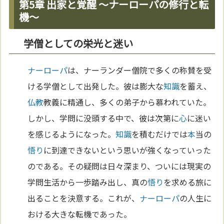
第5章 出家と覚醒 〜ナーローパの修行と転
機〜
学僧としての栄光と迷い
ナーローパ
は、ナーランダー僧院で多くの称賛を受
ける学僧として出発した。彼は膨大な
知識
を蓄え、
仏教
教義に精通し、多くの弟子から慕われていた。
しかし、学問に没頭する中で、彼は次第に
心
に迷い
を感じるようになった。
知識
を積むだけでは
本
当の
悟り
に到達できないという思いが強くなっていった
のである。その疑問は日々深まり、ついには現実の
学問生活から一歩踏み出し、真の
悟り
を求める旅に
出ることを決意する。これが、
ナーローパ
の人生に
おける大きな転機であった。