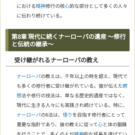
における
精神
修行の核
心
的な部分として多くの人々
に伝わり続けている。
第8章 現代に続くナーローパの遺産 〜修行
と伝統の継承〜
受け継がれるナーローパの教え
ナーローパ
の教えは、千年以上の時を超え、現代で
も多くの修行者に受け継がれている。彼が伝えた
瞑
想
法や修行の技法は、単なる歴史的遺産ではなく、
現代に生きる人々にも実践され続けている。特に、
ナーローパ
の6法は、
悟り
を目指す修行者にとって
重要な指針であり、彼の教えに従って
心
と体の鍛錬
を行うことで、多くの人が
精神
的な成長を遂げてい