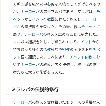
カギュ派を広めた中
心
的な人物として挙げられるの
が、
ナーローパ
の弟子マルパである。マルパは、
チ
ベット
から
インド
へ
数
回にわたり旅をし、
ナーロー
パ
から直接教えを受けた。その後、彼は
チベット
に
戻り、
ナーローパ
の教えを広めることに尽力した。
マルパは翻訳者としても知られており、
インド
から
持ち帰った多くの
仏教
経典や
密教
のテキストを
チベ
ット
語に翻訳した。これにより、
チベット
仏教
にお
いて
ナーローパ
の教義が広く浸透し、次世代の修行
者たちに大きな影響を与えた。
ミラレパの伝説的修行
ナーローパ
の教えを受け継いだもう一人の重要な人