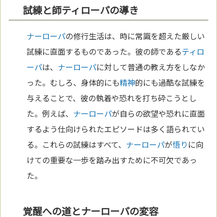
試練と師ティローパの導き
ナーローパ
の修行生活は、時に常識を超えた厳しい
試練に直面するものであった。彼の師である
ティロ
ーパ
は、
ナーローパ
に対して普通の教え方をしなか
った。むしろ、身体的にも
精神
的にも過酷な試練を
与えることで、彼の執着や恐れを打ち砕こうとし
た。例えば、
ナーローパ
が自らの欲望や恐れに直面
するよう仕向けられたエピソードは多く語られてい
る。これらの試練はすべて、
ナーローパ
が
悟り
に向
けての重要な一歩を踏み出すために不可欠であっ
た。
覚醒への道とナーローパの変容