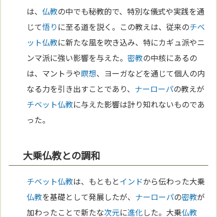
は、
仏教
の中でも秘教的で、特別な儀式や実践を通
じて
悟り
に至る道を説く。この教えは、従来の
チベ
ット
仏教
に新たな風を吹き込み、特にカギュ派やニ
ンマ派に強い影響を与えた。
密教
の中核にあるの
は、マントラや
瞑想
、ヨーガなどを通じて個人の内
なる力を引き出すことであり、
ナーローパ
の教えが
チベット
仏教
に与えた影響は計り知れないものであ
った。
大乗仏教との調和
チベット
仏教
は、もともと
インド
から伝わった大乗
仏教
を基礎として発展したが、
ナーローパ
の
密教
が
加わったことで新たな
次元
に
進化
した。大乗
仏教