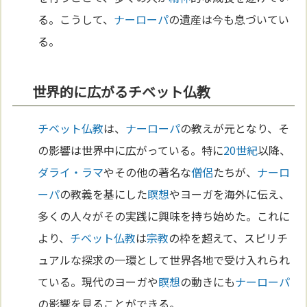
る。こうして、
ナーローパ
の遺産は今も息づいてい
る。
世界的に広がるチベット仏教
チベット
仏教
は、
ナーローパ
の教えが元となり、そ
の影響は世界中に広がっている。特に
20世紀
以降、
ダライ・ラマ
やその他の著名な
僧侶
たちが、
ナーロ
ーパ
の教義を基にした
瞑想
やヨーガを海外に伝え、
多くの人々がその実践に興味を持ち始めた。これに
より、
チベット
仏教
は
宗教
の枠を超えて、スピリチ
ュアルな探求の一環として世界各地で受け入れられ
ている。現代のヨーガや
瞑想
の動きにも
ナーローパ
の影響を見ることができる。