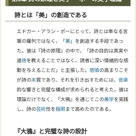
詩とは「美」の創造である
エドガー・アラン・ポーにとって、詩とは単なる言
葉の羅列ではなく、「
美
」を創造する手段であっ
た。彼は『詩の原理』の中で、「詩の目的は真実や
道
徳
を教えることではなく、読者に深い情緒的な感
動を与えることだ」と主張した。
感情
の高まりこそ
が詩の
本
質であり、それを引き出すためには、
音楽
的な響きと完璧な構成が求められると考えた。彼は
理論だけでなく、『大鴉』を通じてこの
美学
を実践
し、詩の
芸術
性を
極限
まで高めたのである。
『大鴉』と完璧な詩の設計