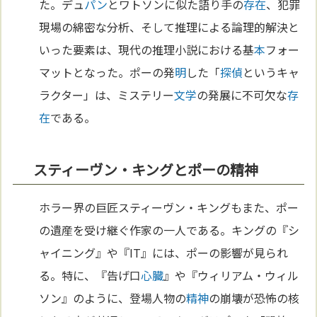
た。デュ
パン
とワトソンに似た語り手の
存在
、犯罪
現場の綿密な分析、そして推理による論理的解決と
いった要素は、現代の推理小説における基
本
フォー
マットとなった。ポーの発
明
した「
探偵
というキャ
ラクター」は、ミステリー
文学
の発展に不可欠な
存
在
である。
スティーヴン・キングとポーの精神
ホラー界の巨匠スティーヴン・キングもまた、ポー
の遺産を受け継ぐ作家の一人である。キングの『シ
ャイニング』や『IT』には、ポーの影響が見られ
る。特に、『告げ口
心臓
』や『ウィリアム・ウィル
ソン』のように、登場人物の
精神
の崩壊が恐怖の核