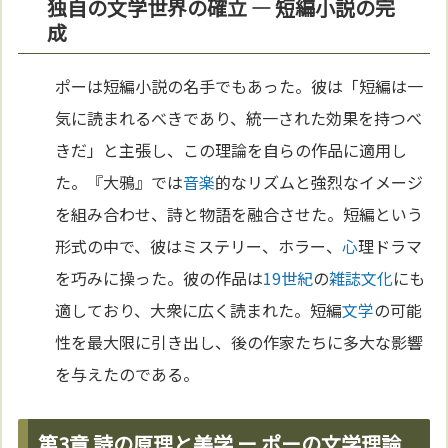
独自の文学世界の確立 ― 短編小説の完
成
ポーは短編小説の名手でもあった。彼は「短編は一
気に読まれるべきであり、統一された効果を持つべ
きだ」と主張し、この理論を自らの作品に適用し
た。『大鴉』では
音楽
的なリズムと強烈なイメージ
を組み合わせ、詩と物語を融合させた。短編という
形式の中で、彼はミステリー、ホラー、
心
理ドラマ
を巧みに操った。彼の作品は
19世紀
の
雑誌
文化
にも
適しており、大衆に広く読まれた。短編
文学
の可能
性を最大限に引き出し、後の作家たちに多大な影響
を与えたのである。
第3章 詩の原理と美学 ー ポーの文学理論