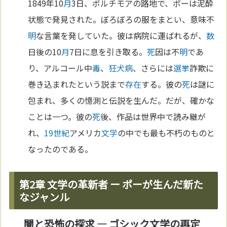
1849年10
月
3日、ボルチモアの路地で、ポーは泥酔
状態で発見された。ぼろぼろの服をまとい、意味不
明
な言葉を発していた。彼は病院に運ばれるが、
数
日後の10
月
7日に息を引き取る。
死
因は不
明
であ
り、アルコール中
毒
、
狂犬病
、さらには
選挙
詐欺に
巻き込まれたという説まで
存在
する。彼の
死
は謎に
包まれ、多くの憶測と伝説を生んだ。だが、確かな
ことは一つ。彼の
死
後、作品は世界中で読み継が
れ、
19世紀
アメリカ
文学
の中でも最も不朽のものと
なったのである。
第2章 文学の革新者 ー ポーが生んだ新た
なジャンル
闇と恐怖の探求 ― ゴシック文学の再定