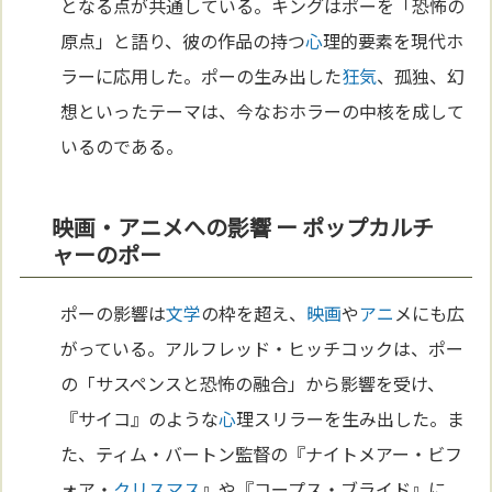
となる点が共通している。キングはポーを「恐怖の
原点」と語り、彼の作品の持つ
心
理的要素を現代ホ
ラーに応用した。ポーの生み出した
狂気
、孤独、幻
想といったテーマは、今なおホラーの中核を成して
いるのである。
映画・アニメへの影響 ー ポップカルチ
ャーのポー
ポーの影響は
文学
の枠を超え、
映画
や
アニ
メにも広
がっている。アルフレッド・ヒッチコックは、ポー
の「サスペンスと恐怖の融合」から影響を受け、
『サイコ』のような
心
理スリラーを生み出した。ま
た、ティム・バートン監督の『ナイトメアー・ビフ
ォア・
クリスマス
』や『コープス・ブライド』に