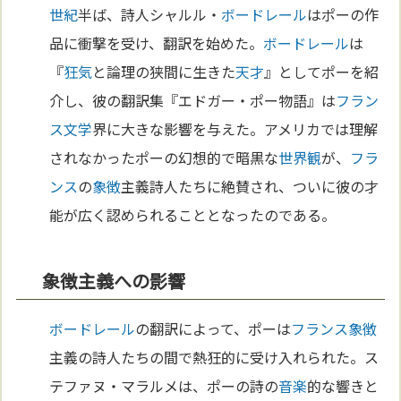
世紀
半ば、詩人シャルル・
ボードレール
はポーの作
品に衝撃を受け、翻訳を始めた。
ボードレール
は
『
狂気
と論理の狭間に生きた
天才
』としてポーを紹
介し、彼の翻訳集『エドガー・ポー物語』は
フラン
ス
文学
界に大きな影響を与えた。アメリカでは理解
されなかったポーの幻想的で暗黒な
世界観
が、
フラ
ンス
の
象徴
主義詩人たちに絶賛され、ついに彼の才
能が広く認められることとなったのである。
象徴主義への影響
ボードレール
の翻訳によって、ポーは
フランス
象徴
主義の詩人たちの間で熱狂的に受け入れられた。ス
テファヌ・マラルメは、ポーの詩の
音楽
的な響きと