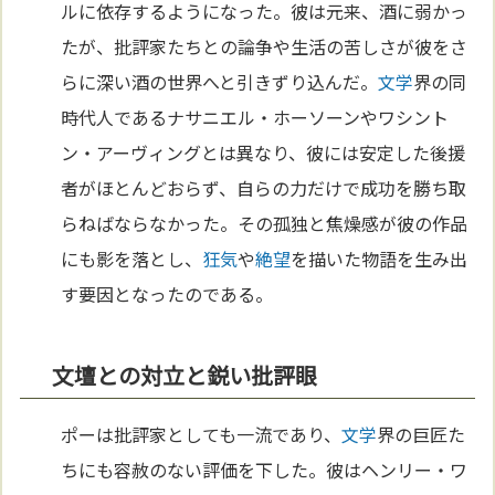
ルに依存するようになった。彼は元来、酒に弱かっ
たが、批評家たちとの論争や生活の苦しさが彼をさ
らに深い酒の世界へと引きずり込んだ。
文学
界の同
時代人であるナサニエル・ホーソーンやワシント
ン・アーヴィングとは異なり、彼には安定した後援
者がほとんどおらず、自らの力だけで成功を勝ち取
らねばならなかった。その孤独と焦燥感が彼の作品
にも影を落とし、
狂気
や
絶望
を描いた物語を生み出
す要因となったのである。
文壇との対立と鋭い批評眼
ポーは批評家としても一流であり、
文学
界の巨匠た
ちにも容赦のない評価を下した。彼はヘンリー・ワ