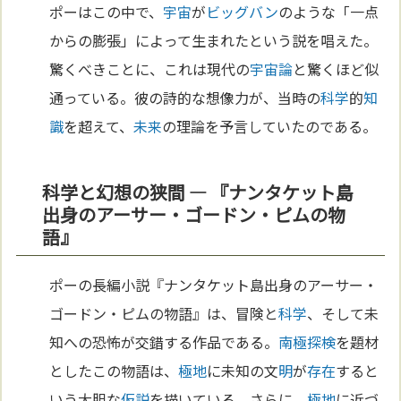
ポーはこの中で、
宇宙
が
ビッグバン
のような「一点
からの膨張」によって生まれたという説を唱えた。
驚くべきことに、これは現代の
宇宙論
と驚くほど似
通っている。彼の詩的な想像力が、当時の
科学
的
知
識
を超えて、
未来
の理論を予言していたのである。
科学と幻想の狭間 ― 『ナンタケット島
出身のアーサー・ゴードン・ピムの物
語』
ポーの長編小説『ナンタケット島出身のアーサー・
ゴードン・ピムの物語』は、冒険と
科学
、そして未
知への恐怖が交錯する作品である。
南極
探検
を題材
としたこの物語は、
極地
に未知の文
明
が
存在
すると
いう大胆な
仮説
を描いている。さらに、
極地
に近づ