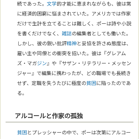
続であった。
文学
的才能に恵まれながらも、彼は常
に経済的困窮に悩まされていた。アメリカでは作家
だけで生計を立てることは難しく、ポーは詩や小説
を書くだけでなく、
雑誌
の編集者としても働いた。
しかし、彼の鋭い批評
精神
と妥協を許さぬ態度は、
雇い主や同僚との衝突を招いた。彼は『グレアム
ズ・マガ
ジン
』や『サザン・リテラリー・メッセン
ジャー』で編集に携わったが、どの職場でも長続き
せず、定職を失うたびに極度の
貧困
に陥ったのであ
る。
アルコールと作家の孤独
貧困
とプレッシャーの中で、ポーは次第にアルコー