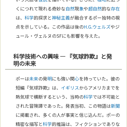
くにつれて現れる奇妙な
自然
現
象
や
超自然
的な
存在
は、
科学
的探求と
神秘主義
が融合するポー独特の視
点を示している。この作品は後の
H.G.ウェルズ
やジ
ュール・ヴェルヌのSFにも影響を与えた。
科学技術への興味 ― 『気球詐欺』と発
明の未来
ポーは
未来
の発
明
にも強い関
心
を持っていた。彼の
短編『気球詐欺』は、
イギリス
からアメリカまでを
熱気球で横断するという、当時の
科学
では不可能と
された冒険譚であった。発表当初、この物語は
新聞
に掲載され、多くの人が事実と信じ込んだ。ポーの
精密な描写と
科学
的推論は、フィクションでありな