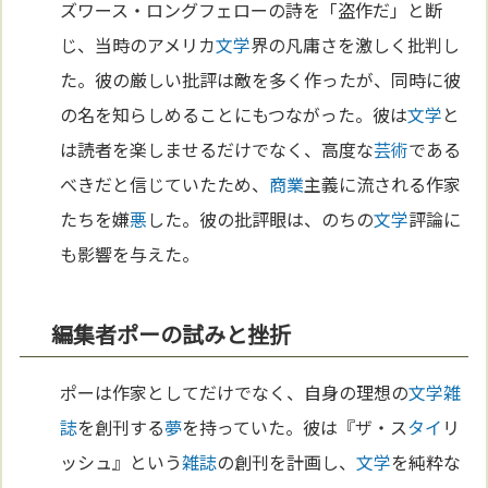
ズワース・ロングフェローの詩を「盗作だ」と断
じ、当時のアメリカ
文学
界の凡庸さを激しく批判し
た。彼の厳しい批評は敵を多く作ったが、同時に彼
の名を知らしめることにもつながった。彼は
文学
と
は読者を楽しませるだけでなく、高度な
芸術
である
べきだと信じていたため、
商業
主義に流される作家
たちを嫌
悪
した。彼の批評眼は、のちの
文学
評論に
も影響を与えた。
編集者ポーの試みと挫折
ポーは作家としてだけでなく、自身の理想の
文学
雑
誌
を創刊する
夢
を持っていた。彼は『ザ・ス
タイ
リ
ッシュ』という
雑誌
の創刊を計画し、
文学
を純粋な