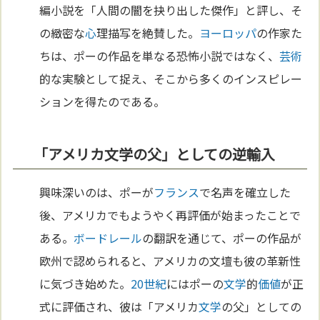
編小説を「人間の闇を抉り出した傑作」と評し、そ
の緻密な
心
理描写を絶賛した。
ヨーロッパ
の作家た
ちは、ポーの作品を単なる恐怖小説ではなく、
芸術
的な実験として捉え、そこから多くのインスピレー
ションを得たのである。
「アメリカ文学の父」としての逆輸入
興味深いのは、ポーが
フランス
で名声を確立した
後、アメリカでもようやく再評価が始まったことで
ある。
ボードレール
の翻訳を通じて、ポーの作品が
欧州で認められると、アメリカの文壇も彼の革新性
に気づき始めた。
20世紀
にはポーの
文学
的
価値
が正
式に評価され、彼は「アメリカ
文学
の父」としての