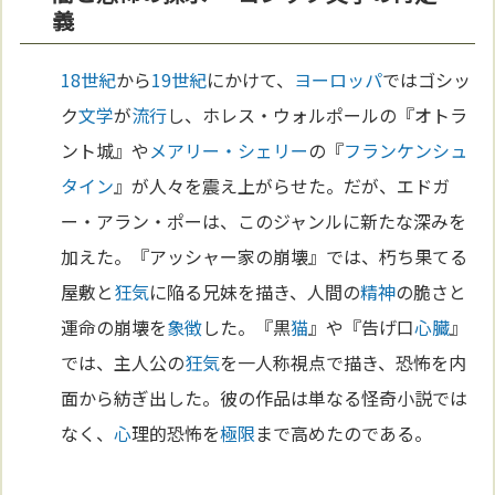
義
18世紀
から
19世紀
にかけて、
ヨーロッパ
ではゴシッ
ク
文学
が
流行
し、ホレス・ウォルポールの『オトラ
ント城』や
メアリー・シェリー
の『
フランケンシュ
タイン
』が人々を震え上がらせた。だが、エドガ
ー・アラン・ポーは、このジャンルに新たな深みを
加えた。『アッシャー家の崩壊』では、朽ち果てる
屋敷と
狂気
に陥る兄妹を描き、人間の
精神
の脆さと
運命の崩壊を
象徴
した。『黒
猫
』や『告げ口
心臓
』
では、主人公の
狂気
を一人称視点で描き、恐怖を内
面から紡ぎ出した。彼の作品は単なる怪奇小説では
なく、
心
理的恐怖を
極限
まで高めたのである。