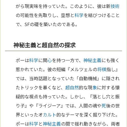
がら現実味を持っていた。このように、彼は新
技術
の可能性を先取りし、空想と
科学
を結びつけること
で、SFの礎を築いたのである。
神秘主義と超自然の探求
ポーは
科学
に関
心
を持つ一方で、
神秘主義
にも強く
惹かれていた。彼の短編『メルツェルの
将棋
指し』
では、当時話題となっていた「自動機械」に隠され
たトリックを暴くなど、
超自然
的な現
象
に対する懐
疑的な視点も持っていた。しかし、『落とし穴と振
り子』や『ライジーア』では、人間の魂や
死
後の世
界といったオ
カルト
的なテーマを深く掘り下げた。
ポーは
科学
と
神秘主義
の間で揺れ動きながら、両者