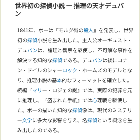
世界初の探偵小説 ― 推理の天才デュパ
ン
1841年、ポーは『モルグ街の
殺人
』を発表し、世界
初の
探偵
小説を生み出した。主人公オーギュスト・
デュ
パン
は、論理と観察を駆使し、不可解な事件を
解決する知的な
探偵
である。デュ
パン
は後にコナ
ン・ドイルのシャー
ロック
・ホームズのモデルとな
り、推理小説の基
本
的なフォーマットを確立した。
続編『
マリ
ー・ロジェの謎』では、実際の犯罪を元
に推理し、『盗まれた手紙』では
心
理戦を駆使し
た。ポーの描いた知的な
探偵
像は、現代のミステリ
ー
文学
に多大な影響を与え、名
探偵
という概念を生
み出したのである。