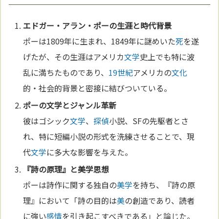
エドガー・アラン・ポーの生涯と時代背景
ポーは1809年に生まれ、1849年に謎めいた
死
を遂
げたが、その生涯はアメリカ
文学
史上でも特に波
乱に満ちたものであり、
19世紀
アメリカの
文化
的・社会的背景と密接に結びついている。
ポーの
文学
とジャンル革新
彼はゴシック
文学
、
探偵
小説、SFの先駆者とさ
れ、特に短編小説の形式を洗練させることで、現
代
文学
に多大な影響を与えた。
『詩の原理』と
美学
思想
ポーは詩作に関する独自の
美学
を持ち、『詩の原
理』において「詩の目的は
美
の創造であり、読者
に強い
感情
を引き起こすべきである」と論じた。