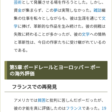
芸術
として発展させる場を作ろうとした。しかし、
資
金
が集まらず、この
夢
は実現しなかった。
雑誌
編
集の仕事を転々としながらも、彼は生涯を通じて
文
学
に捧げ、革新的な作品を生み続けた。彼の挑戦は
失敗に終わることが多かったが、彼の
文学
への情熱
と革新性は、今日の作家たちに受け継がれているの
である。
第5章 ボードレールとヨーロッパ ー ポー
の海外評価
フランスでの再発見
アメリカでは
貧困
と批判に苦しんだポーだったが、
彼の才能を真に評価したのは
フランス
であった。
19