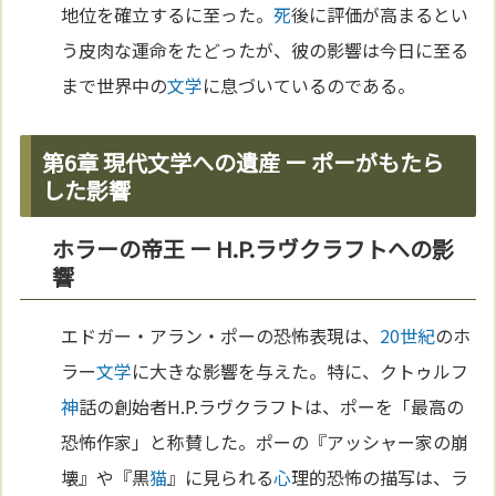
地位を確立するに至った。
死
後に評価が高まるとい
う皮肉な運命をたどったが、彼の影響は今日に至る
まで世界中の
文学
に息づいているのである。
第6章 現代文学への遺産 ー ポーがもたら
した影響
ホラーの帝王 ー H.P.ラヴクラフトへの影
響
エドガー・アラン・ポーの恐怖表現は、
20世紀
のホ
ラー
文学
に大きな影響を与えた。特に、クトゥルフ
神
話の創始者H.P.ラヴクラフトは、ポーを「最高の
恐怖作家」と称賛した。ポーの『アッシャー家の崩
壊』や『黒
猫
』に見られる
心
理的恐怖の描写は、ラ