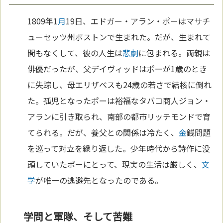
1809年1
月
19日、エドガー・アラン・ポーはマサチ
ューセッツ州ボストンで生まれた。だが、生まれて
間もなくして、彼の人生は
悲劇
に包まれる。両親は
俳優だったが、父デイヴィッドはポーが1歳のとき
に失踪し、母エリザベスも24歳の若さで結核に倒れ
た。孤児となったポーは裕福なタバコ商人ジョン・
アランに引き取られ、南部の都市リッチモンドで育
てられる。だが、養父との関係は冷たく、
金
銭問題
を巡って対立を繰り返した。少年時代から詩作に没
頭していたポーにとって、現実の生活は厳しく、
文
学
が唯一の逃避先となったのである。
学問と軍隊、そして苦難