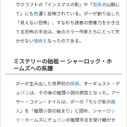
ヴクラフトの『インスマスの影』や『
狂気
の山脈に
て』にも
色
濃く反映されている。ポーが創り出した
「見えない恐怖」、すなわち読者の想像力をかき立
てる恐怖の手法は、後のホラー作家たちにとって欠
かせない
技術
となったのである。
ミステリーの始祖 ー シャーロック・ホ
ームズへの系譜
ポーが生み出した世界初の
探偵
、オーギュスト・デ
ュ
パン
は、その後の推理小説の原型となった。アー
サー・コナン・ドイルは、ポーの『モルグ街の
殺
人
』を「推理小説の始まり」と認め、シャー
ロッ
ク
・ホームズにデュ
パン
の推理手法を受け継がせ