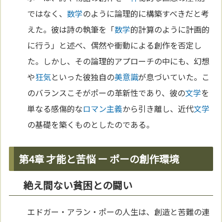
ではなく、
数学
のように論理的に構築すべきだと考
えた。彼は詩の執筆を「
数学
的計算のように計画的
に行う」と述べ、偶然や衝動による創作を否定し
た。しかし、その論理的アプローチの中にも、幻想
や
狂気
といった彼独自の
美
意識
が息づいていた。こ
のバランスこそがポーの革新性であり、彼の
文学
を
単なる感傷的な
ロマン主義
から引き離し、近代
文学
の基礎を築くものとしたのである。
第4章 才能と苦悩 ー ポーの創作環境
絶え間ない貧困との闘い
エドガー・アラン・ポーの人生は、創造と苦難の連