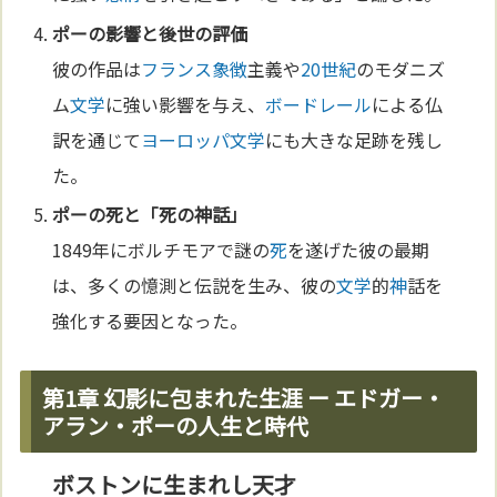
ポーの影響と後世の評価
彼の作品は
フランス
象徴
主義や
20世紀
のモダニズ
ム
文学
に強い影響を与え、
ボードレール
による仏
訳を通じて
ヨーロッパ
文学
にも大きな足跡を残し
た。
ポーの
死
と「
死
の
神
話」
1849年にボルチモアで謎の
死
を遂げた彼の最期
は、多くの憶測と伝説を生み、彼の
文学
的
神
話を
強化する要因となった。
第1章 幻影に包まれた生涯 ー エドガー・
アラン・ポーの人生と時代
ボストンに生まれし天才