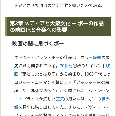
を融合させた独自の
文学
世界を築いたのである。
第8章 メディアと大衆文化 ー ポーの作品
の映画化と音楽への影響
映画の闇に息づくポー
エドガー・アラン・ポーの作品は、ホラー
映画
の歴
史に深く刻まれている。
20世紀
初頭のサイレント
映
画
『落とし穴と振り子』から始まり、1960年代には
ロジャー・コーマン監督による『アッシャー家の崩
壊』や『赤
死
病の仮面』が公開された。ヴィンセン
ト・プライスが演じた
狂気
の男たちは、ポーの
世界
観
を見事に映し出していた。さらに、デヴィッド・
フィンチャー監督やティム・バートン監督もポーか