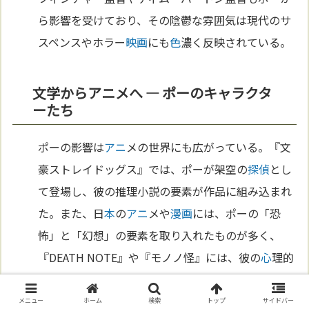
ら影響を受けており、その陰鬱な雰囲気は現代のサ
スペンスやホラー
映画
にも
色
濃く反映されている。
文学からアニメへ ― ポーのキャラクタ
ーたち
ポーの影響は
アニ
メの世界にも広がっている。『文
豪ストレイドッグス』では、ポーが架空の
探偵
とし
て登場し、彼の推理小説の要素が作品に組み込まれ
た。また、日
本
の
アニ
メや
漫画
には、ポーの「恐
怖」と「幻想」の要素を取り入れたものが多く、
『DEATH NOTE』や『モノノ怪』には、彼の
心
理的
サスペンスの影響が見られる。ポーの作り出した
狂
気
と論理が入り混じる物語は、現代の
アニ
メや
漫画
メニュー
ホーム
検索
トップ
サイドバー