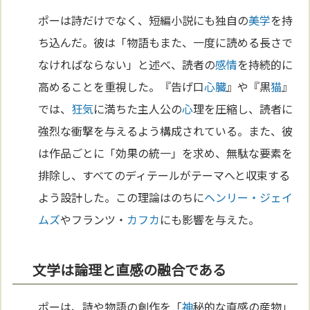
ポーは詩だけでなく、短編小説にも独自の
美学
を持
ち込んだ。彼は「物語もまた、一度に読める長さで
なければならない」と述べ、読者の
感情
を持続的に
高めることを重視した。『告げ口
心臓
』や『黒
猫
』
では、
狂気
に満ちた主人公の
心
理を圧縮し、読者に
強烈な衝撃を与えるよう構成されている。また、彼
は作品ごとに「効果の統一」を求め、無駄な要素を
排除し、すべてのディテールがテーマへと収束する
よう設計した。この理論はのちに
ヘンリー・ジェイ
ムズ
やフランツ・
カフカ
にも影響を与えた。
文学は論理と直感の融合である
ポーは、詩や物語の創作を「
神
秘的な直感の産物」