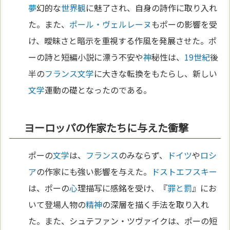
夢
幻的な
世界観
に魅了され、自身の詩作に取り入れ
た。また、
ポール・ヴェルレーヌ
もポーの影響を受
け、曖昧さと暗示を重視する作風を発展させた。ポ
ーの詩と短編小説に漂う不安や
神
秘性は、
19世紀
後
半の
フランス
文学
に大きな転換をもたらし、新しい
文学
運動の礎となったのである。
ヨーロッパの作家たちに与えた衝撃
ポーの
文学
は、
フランス
のみならず、
ドイツ
や
ロシ
ア
の作家にも強い影響を与えた。
ドストエフスキー
は、ポーの
心
理描写に感銘を受け、『
罪と罰
』にお
いて登場人物の
精神
の深層を描く手法を取り入れ
た。また、シュテファン・ツヴァイクは、ポーの短