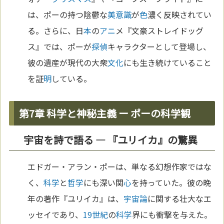
は、ポーの持つ陰鬱な
美
意識
が
色
濃く反映されてい
る。さらに、日
本
の
アニ
メ『文豪ストレイドッグ
ス』では、ポーが
探偵
キャラクターとして登場し、
彼の遺産が現代の大衆
文化
にも生き続けていること
を証
明
している。
第7章 科学と神秘主義 ー ポーの科学観
宇宙を詩で語る ― 『ユリイカ』の驚異
エドガー・アラン・ポーは、単なる幻想作家ではな
く、
科学
と
哲学
にも深い関
心
を持っていた。彼の晩
年の著作『ユリイカ』は、
宇宙論
に関する壮大なエ
ッセイであり、
19世紀
の
科学
界にも衝撃を与えた。