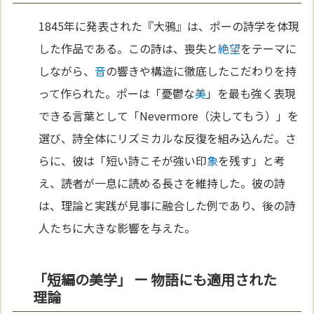
1845年に発表された『大鴉』は、ポーの詩学を体現
した作品である。この詩は、喪失と
絶望
をテーマに
しながら、
音
の響きや構造に徹底したこだわりを持
って作られた。ポーは「憂鬱な
美
」を最も強く表現
できる言葉として「Nevermore（決してもう）」を
選び、詩全体にリズミカルな反復を組み込んだ。さ
らに、彼は「短い詩こそが強い印
象
を残す」と考
え、読者が一息に読める長さを維持した。彼の詩
は、理論と実践が見事に融合した例であり、後の詩
人たちに大きな影響を与えた。
「短編の美学」 ー 物語にも適用された
理論