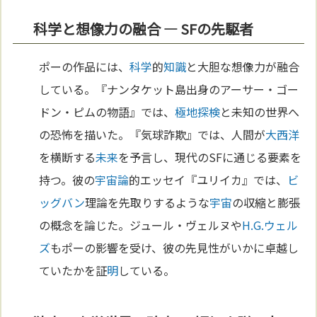
科学と想像力の融合 ― SFの先駆者
ポーの作品には、
科学
的
知識
と大胆な想像力が融合
している。『ナンタケット島出身のアーサー・ゴー
ドン・ピムの物語』では、
極地
探検
と未知の世界へ
の恐怖を描いた。『気球詐欺』では、人間が
大西洋
を横断する
未来
を予言し、現代のSFに通じる要素を
持つ。彼の
宇宙論
的エッセイ『ユリイカ』では、
ビ
ッグバン
理論を先取りするような
宇宙
の収縮と膨張
の概念を論じた。ジュール・ヴェルヌや
H.G.ウェル
ズ
もポーの影響を受け、彼の先見性がいかに卓越し
ていたかを証
明
している。