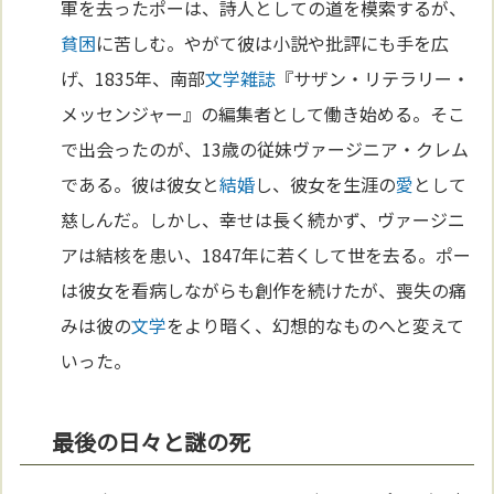
軍を去ったポーは、詩人としての道を模索するが、
貧困
に苦しむ。やがて彼は小説や批評にも手を広
げ、1835年、南部
文学
雑誌
『サザン・リテラリー・
メッセンジャー』の編集者として働き始める。そこ
で出会ったのが、13歳の従妹ヴァージニア・クレム
である。彼は彼女と
結婚
し、彼女を生涯の
愛
として
慈しんだ。しかし、幸せは長く続かず、ヴァージニ
アは結核を患い、1847年に若くして世を去る。ポー
は彼女を看病しながらも創作を続けたが、喪失の痛
みは彼の
文学
をより暗く、幻想的なものへと変えて
いった。
最後の日々と謎の死