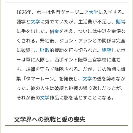
1826年、ポーは名門ヴァージニア
大学
に入学する。
語学と
文学
に秀でていたが、生活費が不足し、
賭博
に手を出した。借
金
を抱え、ついには中退を余儀な
くされる。帰宅後、ジョン・アランとの関係は完全
に破綻し、
財政
的援助を打ち切られた。
絶望
したポ
ーは軍に入隊し、西ポイント陸軍士官学校に進む
も、規律を守らず除隊される。だが、この時期に詩
集『タマーレーン』を発表し、
文学
の道を諦めなか
った。彼の人生は破綻と挑戦の繰り返しだったが、
それが後の
文学
作品に影を落とすことになる。
文学界への挑戦と愛の喪失