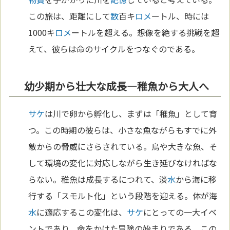
この旅は、距離にして
数
百キ
ロメ
ートル、時には
1000キ
ロメ
ートルを超える。想像を絶する挑戦を超
えて、彼らは命のサイクルをつなぐのである。
幼少期から壮大な成長—稚魚から大人へ
サケ
は川で卵から孵化し、まずは「稚魚」として育
つ。この時期の彼らは、小さな魚ながらもすでに外
敵からの脅威にさらされている。鳥や大きな魚、そ
して環境の変化に対応しながら生き延びなければな
らない。稚魚は成長するにつれて、淡
水
から海に移
行する「スモルト化」という段階を迎える。体が海
水
に適応するこの変化は、
サケ
にとっての一大イベ
ントであり、命をかけた冒険の始まりである。この