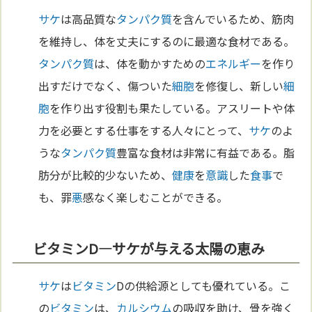
サケ
は高品質な
タンパク質
を含んでいるため、筋肉
を維持し、体を丈夫にするのに最適な食材である。
タンパク質
は、体を動かすための
エネルギー
を作り
出すだけでなく、傷ついた
細胞
を修復し、新しい
細
胞
を作り出す役割も果たしている。アスリートや体
力を必要とする仕事をする人々にとって、
サケ
のよ
うな
タンパク質
豊富な食材は非常に有益である。脂
肪分が比較的少ないため、
健康
を
意識
した
食事
で
も、罪
悪
感なく楽しむことができる。
ビタミンD—サケが与える太陽の恵み
サケ
は
ビタミン
Dの供給源としても優れている。こ
の
ビタミン
は、
カルシウム
の吸収を助け、骨を強く