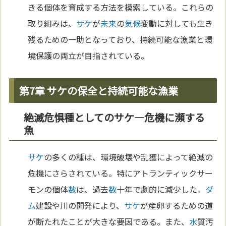
きる個体を育成する方法を模索している。これらの
取り組みは、
サケ
が
未来
の
気候
変動に対しても生き
残るための一助となっており、持続可能な漁業と環
境保護の両立が目指されている。
第7章 サケの保全と持続可能な漁業
絶滅危惧種としてのサケ—危機に瀕する
魚
サケ
の多くの種は、環境破壊や乱獲によって絶滅の
危機にさらされている。特にアトランティックサー
モンの個体
数
は、過去
数
十年で劇的に減少した。
ダ
ム
建設や川の開発により、
サケ
が産卵するための道
が断たれたことが大きな要因である。また、
水
質汚