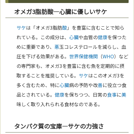
オメガ3脂肪酸—心臓に優しいサケ
サケ
は「オメガ3脂肪
酸
」を豊富に含むことで知ら
れている。この成分は、
心臓
や血管の
健康
を保つた
めに重要であり、
悪
玉コレステロールを減らし、血
圧を下げる効果がある。
世界保健機関
（
WHO
）など
の専門家も、オメガ3を豊富に含む魚を定期的に摂
取することを推奨している。
サケ
はこのオメガ3を
多く含むため、特に
心臓
病の予防や改
善
に役立つ食
品とされている。
健康
を保ちつつ、日常の
食事
に
美
味しく取り入れられる食材なのである。
タンパク質の宝庫—サケの力強さ