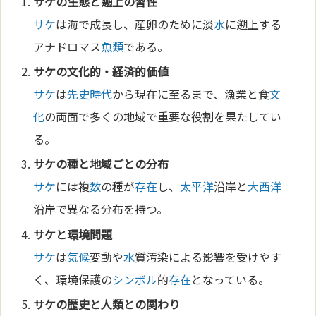
サケ
の生態と遡上の習性
サケ
は海で成長し、産卵のために淡
水
に遡上する
アナドロマス
魚類
である。
サケ
の
文化
的・経済的
価値
サケ
は
先史時代
から現在に至るまで、漁業と食
文
化
の両面で多くの地域で重要な役割を果たしてい
る。
サケ
の種と地域ごとの分布
サケ
には複
数
の種が
存在
し、
太平洋
沿岸と
大西洋
沿岸で異なる分布を持つ。
サケ
と環境問題
サケ
は
気候
変動や
水
質汚染による影響を受けやす
く、環境保護の
シンボル
的
存在
となっている。
サケ
の歴史と人類との関わり