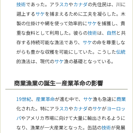
技術
であった。アラ
スカ
や
カナダ
の先住民は、川に
遡上する
サケ
を捕まえるために工夫を凝らした。木
製の仕掛けや網を使って効率的に
サケ
を捕獲し、貴
重な食料として利用した。彼らの
技術
は、
自然
と共
存する持続可能な漁法であり、
サケ
の命を尊重しな
がらも豊かな収穫を可能にしていた。こうした
伝統
的漁法は、現代の
サケ
漁の基礎となっている。
商業漁業の誕生—産業革命の影響
19世紀
、
産業革命
が進む中で、
サケ
漁も急速に
商業
化された。特にアラ
スカ
や
カナダ
の
サケ
が
ヨーロッ
パ
やアメリカ市場に向けて大量に輸出されるように
なり、漁業が一大産業となった。缶詰の
技術
が発展