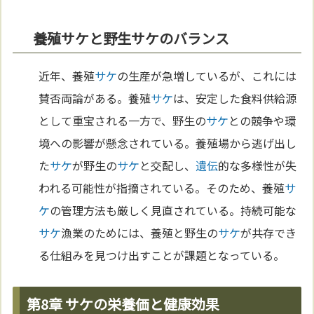
養殖サケと野生サケのバランス
近年、養殖
サケ
の生産が急増しているが、これには
賛否両論がある。養殖
サケ
は、安定した食料供給源
として重宝される一方で、野生の
サケ
との競争や環
境への影響が懸念されている。養殖場から逃げ出し
た
サケ
が野生の
サケ
と交配し、
遺伝
的な多様性が失
われる可能性が指摘されている。そのため、養殖
サ
ケ
の管理方法も厳しく見直されている。持続可能な
サケ
漁業のためには、養殖と野生の
サケ
が共存でき
る仕組みを見つけ出すことが課題となっている。
第8章 サケの栄養価と健康効果