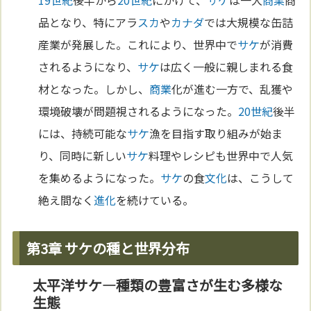
19世紀
後半から
20世紀
にかけて、
サケ
は一大
商業
商
品となり、特にアラ
スカ
や
カナダ
では大規模な缶詰
産業が発展した。これにより、世界中で
サケ
が消費
されるようになり、
サケ
は広く一般に親しまれる食
材となった。しかし、
商業
化が進む一方で、乱獲や
環境破壊が問題視されるようになった。
20世紀
後半
には、持続可能な
サケ
漁を目指す取り組みが始ま
り、同時に新しい
サケ
料理やレシピも世界中で人気
を集めるようになった。
サケ
の食
文化
は、こうして
絶え間なく
進化
を続けている。
第3章 サケの種と世界分布
太平洋サケ—種類の豊富さが生む多様な
生態