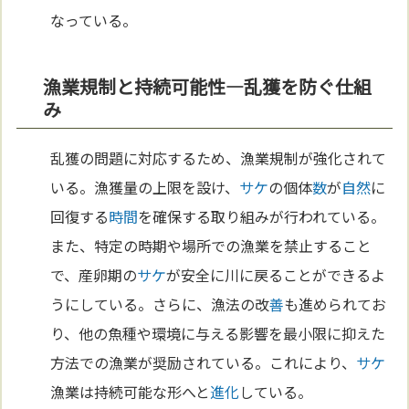
なっている。
漁業規制と持続可能性—乱獲を防ぐ仕組
み
乱獲の問題に対応するため、漁業規制が強化されて
いる。漁獲量の上限を設け、
サケ
の個体
数
が
自然
に
回復する
時間
を確保する取り組みが行われている。
また、特定の時期や場所での漁業を禁止すること
で、産卵期の
サケ
が安全に川に戻ることができるよ
うにしている。さらに、漁法の改
善
も進められてお
り、他の魚種や環境に与える影響を最小限に抑えた
方法での漁業が奨励されている。これにより、
サケ
漁業は持続可能な形へと
進化
している。