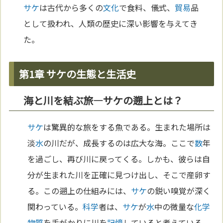
サケ
は古代から多くの
文化
で食料、儀式、
貿易
品
として扱われ、人類の歴史に深い影響を与えてき
た。
第1章 サケの生態と生活史
海と川を結ぶ旅—サケの遡上とは？
サケ
は驚異的な旅をする魚である。生まれた場所は
淡
水
の川だが、成長するのは広大な海。ここで
数
年
を過ごし、再び川に戻ってくる。しかも、彼らは自
分が生まれた川を正確に見つけ出し、そこで産卵す
る。この遡上の仕組みには、
サケ
の鋭い嗅覚が深く
関わっている。
科学
者は、
サケ
が
水
中の微量な
化学
物質
を手がかりに川を
記憶
していると考えている。