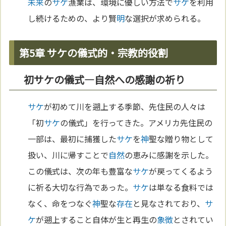
未来
の
サケ
漁業は、環境に優しい方法で
サケ
を利用
し続けるための、より賢
明
な選択が求められる。
第5章 サケの儀式的・宗教的役割
初サケの儀式—自然への感謝の祈り
サケ
が初めて川を遡上する季節、先住民の人々は
「初
サケ
の儀式」を行ってきた。アメリカ先住民の
一部は、最初に捕獲した
サケ
を
神
聖な贈り物として
扱い、川に帰すことで
自然
の恵みに感謝を示した。
この儀式は、次の年も豊富な
サケ
が戻ってくるよう
に祈る大切な行為であった。
サケ
は単なる食料では
なく、命をつなぐ
神
聖な
存在
と見なされており、
サ
ケ
が遡上すること自体が生と再生の
象徴
とされてい