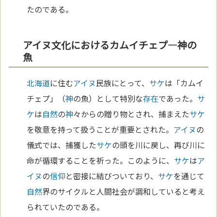
たのである。
アイヌ文化におけるカムイチェプ—神の
魚
北海道
に住む
アイヌ
民族にとって、
サケ
は「カムイ
チェプ」（
神
の魚）として特別な
存在
であった。
サ
ケ
は
自然
の
神
々からの贈り物とされ、捕まえた
サケ
を敬意を持って扱うことが重要とされた。
アイヌ
の
儀式では、捕獲した
サケ
の頭を川に戻し、再び川に
命が循環することを祈った。このように、
サケ
は
ア
イヌ
の
信仰
と密接に結びついており、
サケ
を通じて
自然
界のサイクルと人間社会が調和していると考え
られていたのである。