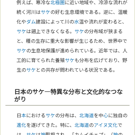
例えば、寒冷な
北極圏
に近い地域や、冷涼な流れが
続く河川は
サケ
の好む生息環境である。逆に、温暖
化や
ダム
建設によって川の
水
温や流れが変わると、
サケ
は遡上できなくなる。
サケ
の分布域が狭まる
と、種の生存に重大な影響が生じるため、世界中で
サケ
の生息地保護が進められている。近年では、人
工的に育てられた養殖
サケ
も分布を広げており、野
生の
サケ
との共存が問われている状況である。
日本のサケ—特異な分布と文化的なつな
がり
日
本
における
サケ
の分布は、
北海道
を中
心
に独自の
進化
を遂げてきた。特に、
北海道
の
アイヌ
文化
で
は、
サケ
は
神
聖視され、「カムイチェプ」（
神
の