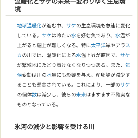
温暖化とサケの未来—変わりゆく生息環
境
地球温暖化
が進む中、
サケ
の生息環境も急速に変化
している。
サケ
は冷たい
水
を好む魚であり、
水
温が
上がると遡上が難しくなる。特に
太平洋
岸やアラ
ス
カ
の川では、温暖化による
水
温上昇が原因で、
サケ
が繁殖地にたどり着けなくなりつつある。また、
気
候
変動は川の
水
量にも影響を与え、産卵場が減少す
ることも懸念されている。これにより、一部の
サケ
の個体
数
は減少し、彼らの
未来
はますます不確実な
ものとなっている。
氷河の減少と影響を受ける川