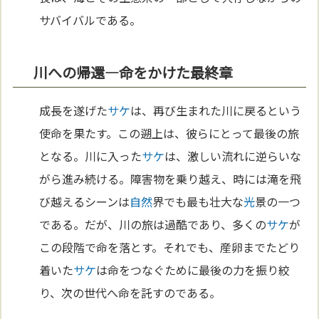
サバイバルである。
川への帰還—命をかけた最終章
成長を遂げた
サケ
は、再び生まれた川に戻るという
使命を果たす。この遡上は、彼らにとって最後の旅
となる。川に入った
サケ
は、激しい流れに逆らいな
がら進み続ける。障害物を乗り越え、時には滝を飛
び越えるシーンは
自然
界でも最も壮大な
光
景の一つ
である。だが、川の旅は過酷であり、多くの
サケ
が
この段階で命を落とす。それでも、産卵までたどり
着いた
サケ
は命をつなぐために最後の力を振り絞
り、次の世代へ命を託すのである。