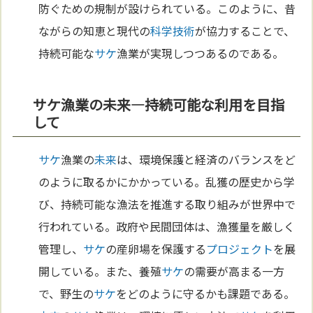
防ぐための規制が設けられている。このように、昔
ながらの知恵と現代の
科学
技術
が協力することで、
持続可能な
サケ
漁業が実現しつつあるのである。
サケ漁業の未来—持続可能な利用を目指
して
サケ
漁業の
未来
は、環境保護と経済のバランスをど
のように取るかにかかっている。乱獲の歴史から学
び、持続可能な漁法を推進する取り組みが世界中で
行われている。政府や民間団体は、漁獲量を厳しく
管理し、
サケ
の産卵場を保護する
プロジェクト
を展
開している。また、養殖
サケ
の需要が高まる一方
で、野生の
サケ
をどのように守るかも課題である。