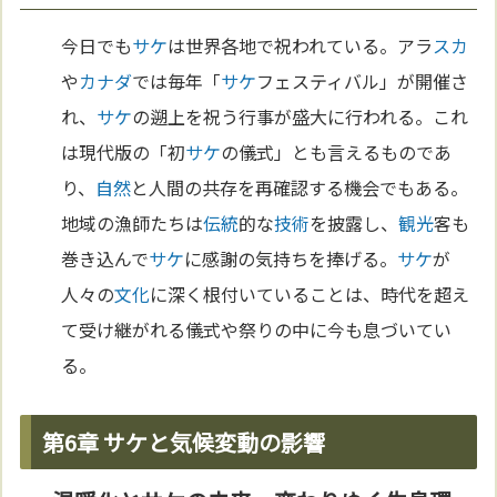
今日でも
サケ
は世界各地で祝われている。アラ
スカ
や
カナダ
では毎年「
サケ
フェスティバル」が開催さ
れ、
サケ
の遡上を祝う行事が盛大に行われる。これ
は現代版の「初
サケ
の儀式」とも言えるものであ
り、
自然
と人間の共存を再確認する機会でもある。
地域の漁師たちは
伝統
的な
技術
を披露し、
観光
客も
巻き込んで
サケ
に感謝の気持ちを捧げる。
サケ
が
人々の
文化
に深く根付いていることは、時代を超え
て受け継がれる儀式や祭りの中に今も息づいてい
る。
第6章 サケと気候変動の影響