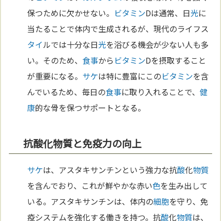
保つために欠かせない。
ビタミン
Dは通常、日
光
に
当たることで体内で生成されるが、現代のライフス
タイ
ルでは十分な日
光
を浴びる機会が少ない人も多
い。そのため、
食事
から
ビタミン
Dを摂取すること
が重要になる。
サケ
は特に豊富にこの
ビタミン
を含
んでいるため、毎日の
食事
に取り入れることで、
健
康
的な骨を保つサポートとなる。
抗酸化物質と免疫力の向上
サケ
は、アスタキサンチンという強力な抗
酸
化
物質
を含んでおり、これが鮮やかな赤い
色
を生み出して
いる。アスタキサンチンは、体内の
細胞
を守り、免
疫システムを強化する働きを持つ。抗
酸
化
物質
は、