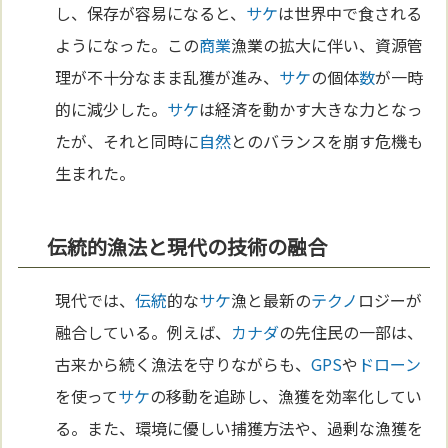
し、保存が容易になると、
サケ
は世界中で食される
ようになった。この
商業
漁業の拡大に伴い、資源管
理が不十分なまま乱獲が進み、
サケ
の個体
数
が一時
的に減少した。
サケ
は経済を動かす大きな力となっ
たが、それと同時に
自然
とのバランスを崩す危機も
生まれた。
伝統的漁法と現代の技術の融合
現代では、
伝統
的な
サケ
漁と最新の
テクノ
ロジーが
融合している。例えば、
カナダ
の先住民の一部は、
古来から続く漁法を守りながらも、
GPS
や
ドローン
を使って
サケ
の移動を追跡し、漁獲を効率化してい
る。また、環境に優しい捕獲方法や、過剰な漁獲を