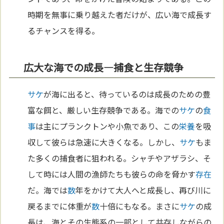
時期を無事に乗り越えた者だけが、広い海で成長す
るチャンスを得る。
広大な海での成長—捕食と生存競争
サケ
が海に出ると、待っているのは成長のための豊
富な餌と、厳しい生存競争である。海での
サケ
の
食
事
は主にプランクトンや小魚であり、この
栄養
を吸
収して彼らは急速に大きくなる。しかし、
サケ
もま
た多くの捕食者に狙われる。シャチやアザラシ、そ
して時には人間の漁師たちも彼らの命を脅かす
存在
だ。海では
数
年をかけて大人へと成長し、再び川に
戻るまでに体重が
数
十倍にもなる。まさに
サケ
の成
長は、海とその生態系の一部として共存しながらの