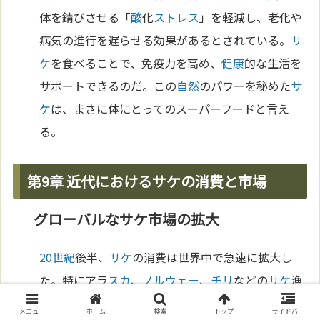
体を錆びさせる「
酸
化
ストレス
」を軽減し、老化や
病気の進行を遅らせる効果があるとされている。
サ
ケ
を食べることで、免疫力を高め、
健康
的な生活を
サポートできるのだ。この
自然
のパワーを秘めた
サ
ケ
は、まさに体にとってのスーパーフードと言え
る。
第9章 近代におけるサケの消費と市場
グローバルなサケ市場の拡大
20世紀
後半、
サケ
の消費は世界中で急速に拡大し
た。特にアラ
スカ
、
ノルウェー
、
チリ
などの
サケ
漁
業
国
が、冷凍
技術
や
物流
の
進化
を利用して、
サケ
を
メニュー
ホーム
検索
トップ
サイドバー