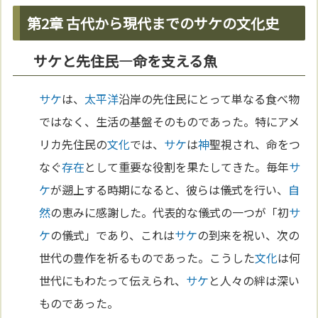
第2章 古代から現代までのサケの文化史
サケと先住民—命を支える魚
サケ
は、
太平洋
沿岸の先住民にとって単なる食べ物
ではなく、生活の基盤そのものであった。特にアメ
リカ先住民の
文化
では、
サケ
は
神
聖視され、命をつ
なぐ
存在
として重要な役割を果たしてきた。毎年
サ
ケ
が遡上する時期になると、彼らは儀式を行い、
自
然
の恵みに感謝した。代表的な儀式の一つが「初
サ
ケ
の儀式」であり、これは
サケ
の到来を祝い、次の
世代の豊作を祈るものであった。こうした
文化
は何
世代にもわたって伝えられ、
サケ
と人々の絆は深い
ものであった。