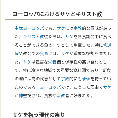
ヨーロッパにおけるサケとキリスト教
中世
ヨーロッパ
でも、
サケ
には
宗教
的な意味があっ
た。
キリスト教
徒たちは、
サケ
を断食期間中に食べ
ることができる魚の一つとして重宝した。特に
修道
院
や教会での
食事
には、
サケ
が重要な役割を果たし
た。
サケ
は豊富な
栄養
価と保存性の高い食材とし
て、特に冷涼な地域での重要な食料源であり、断食
の際には肉の代替として
宗教
的にも
価値
を持ってい
たのである。
ヨーロッパ
では、こうした理由で
サケ
が
神
聖視され、貴族や
宗教
者に好まれた。
サケを祝う現代の祭り