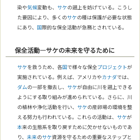
染や
気候
変動も、
サケ
の遡上を妨げている。こうし
た要因により、多くの
サケ
の種は保護が必要な状態
にあり、
国
際的な保全活動が急務とされている。
保全活動—サケの未来を守るために
サケ
を救うため、各
国
で様々な保全
プロジェクト
が
実施されている。例えば、アメリカや
カナダ
では、
ダム
の一部を撤去し、
サケ
が自由に川を遡上できる
ようにする取り組みが進められている。さらに、川
の植林や浄化活動を行い、
サケ
の産卵場の環境を整
える努力も行われている。これらの活動は、
サケ
が
本
来の生態系を取り戻すために欠かせないものであ
り、
未来
の
サケ
資源を守るための重要なステップと