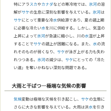
特にアラ
スカ
や
カナダ
などの寒冷地では、
氷河
の溶
解が
サケ
の生息に深刻な影響を与えている。
氷河
は
サケ
にとって重要な冷
水
供給源であり、夏の遡上期
に必要な冷たい
水
を川に供給する。しかし、気温の
上昇によって
氷河
が急速に縮小し、川の
水
温が上昇
することで
サケ
の遡上が困難になる。また、
水
の流
れそのものが弱くなり、
サケ
が泳ぎ上がる力も失わ
れつつある。
氷河
の減少は、
サケ
にとっての「冷た
い道」を奪いかねない深刻な問題である。
大雨と干ばつ—極端な気候の影響
気候
変動は極端な天候を引き起こし、
サケ
の生態に
さらに大きな影響を与えている。大雨は洪
水
を引き