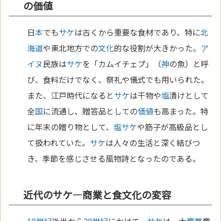
の価値
日
本
でも
サケ
は古くから重要な食材であり、特に
北
海道
や東北地方での
文化
的な役割が大きかった。
ア
イヌ
民族は
サケ
を「カムイチェプ」（
神
の魚）と呼
び、食料だけでなく、祭礼や儀式でも用いられた。
また、江戸時代になると
サケ
は干物や
塩
漬けとして
全
国
に流通し、贈答品としての
価値
も高まった。特
に年末の贈り物として、
塩
サケ
や筋子が高級品とし
て扱われていた。
サケ
は人々の生活と深く結びつ
き、季節を感じさせる風物詩となったのである。
近代のサケ—商業と食文化の変容