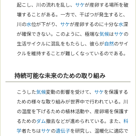
起こし、川の流れを乱し、
サケ
が産卵する場所を破
壊することがある。一方で、干ばつが発生すると、
川の
水
位が下がり、
サケ
が産卵するのに十分な
水
深
が確保できない。このように、極端な
気候
は
サケ
の
生活サイクルに混乱をもたらし、彼らが
自然
のサイ
クルを維持することが難しくなっているのである。
持続可能な未来のための取り組み
こうした
気候
変動の影響を受けて、
サケ
を保護する
ための様々な取り組みが世界中で行われている。川
の温度を下げるための植林活動や、産卵場を保護す
るための
ダム
撤去などが進められている。また、
科
学
者たちは
サケ
の
遺伝子
を研究し、温暖化に適応で