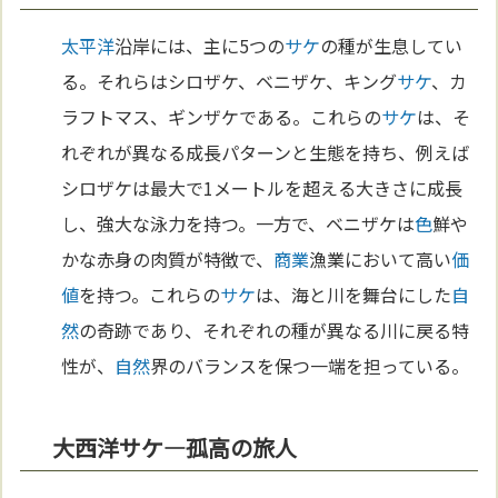
太平洋
沿岸には、主に5つの
サケ
の種が生息してい
る。それらはシロザケ、ベニザケ、キング
サケ
、カ
ラフトマス、ギンザケである。これらの
サケ
は、そ
れぞれが異なる成長パターンと生態を持ち、例えば
シロザケは最大で1メートルを超える大きさに成長
し、強大な泳力を持つ。一方で、ベニザケは
色
鮮や
かな赤身の肉質が特徴で、
商業
漁業において高い
価
値
を持つ。これらの
サケ
は、海と川を舞台にした
自
然
の奇跡であり、それぞれの種が異なる川に戻る特
性が、
自然
界のバランスを保つ一端を担っている。
大西洋サケ—孤高の旅人