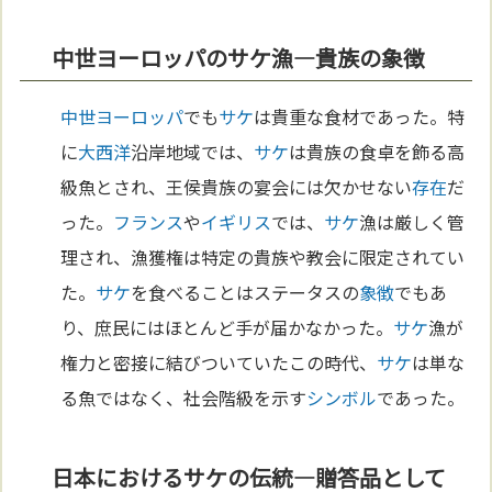
中世ヨーロッパのサケ漁—貴族の象徴
中世
ヨーロッパ
でも
サケ
は貴重な食材であった。特
に
大西洋
沿岸地域では、
サケ
は貴族の食卓を飾る高
級魚とされ、王侯貴族の宴会には欠かせない
存在
だ
った。
フランス
や
イギリス
では、
サケ
漁は厳しく管
理され、漁獲権は特定の貴族や教会に限定されてい
た。
サケ
を食べることはステータスの
象徴
でもあ
り、庶民にはほとんど手が届かなかった。
サケ
漁が
権力と密接に結びついていたこの時代、
サケ
は単な
る魚ではなく、社会階級を示す
シンボル
であった。
日本におけるサケの伝統—贈答品として