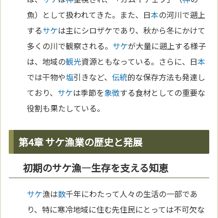
魚）として扱われてきた。また、日
本
の河川で遡上
する
サケ
は主にシロザケであり、秋から冬にかけて
多くの川で観察される。
サケ
が大量に遡上する様子
は、地域の
観光
資源ともなっている。さらに、日
本
では干物や
塩
引きなど、
伝統
的な保存方法も発達し
ており、
サケ
は季節を
象徴
する食材としての重要な
役割も果たしている。
第4章 サケ漁業の歴史と発展
初期のサケ漁—生存を支える知恵
サケ
漁は
数
千年にわたって人々の生活の一部であ
り、特に寒冷地域に住む先住民にとっては不可欠な