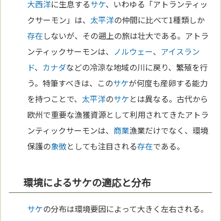
大西洋
に生息する
サケ
、いわゆる「アトランティッ
クサーモン」は、
太平洋
の仲間に比べて1種類しか
存在
しないが、その遡上の旅は壮大である。アトラ
ンティックサーモンは、
ノルウェー
、
アイスラン
ド
、
カナダ
などの冷涼な地域の川に戻り、繁殖を行
う。特筆すべきは、この
サケ
が何度も産卵する能力
を持つことで、
太平洋
の
サケ
とは異なる。古代から
欧州で重要な漁獲資源として利用されてきたアトラ
ンティックサーモンは、
商業
漁業だけでなく、環境
保護の
象徴
としても注目される
存在
である。
環境によるサケの適応と分布
サケ
の分布は環境要因によって大きく左右される。