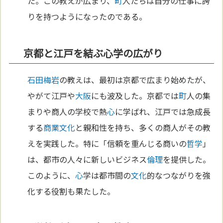
た。この教えが広まり、
町
人たちは自分の仕事に誇
りを持つようになったのである。
京都と江戸を結ぶ心学の広がり
石田梅岩
の教えは、最初は京都で広まり始めたが、
やがて江戸や
大阪
にも波及した。京都では
町
人の集
まりや商人の学校で熱
心
に学ばれ、江戸では急成長
する
商業
文化
と親和性を持ち、多くの商人がその教
えを実践した。特に「信頼を重んじる商いの
哲学
」
は、都市の人々に新しいビジネス
倫理
を提供した。
このように、
心
学は都市間の
文化
的なつながりを強
化する役割も果たした。