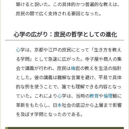
築けると説いた。この具体的かつ普遍的な教えは、
庶民の間で広く支持される要因となった。
心学の広がり：庶民の哲学としての進化
心
学は、京都や江戸の庶民にとって「生き方を教え
る学問」として急速に広がった。寺子屋や商人の集
会で講義が行われ、庶民は
梅
岩の教えを生活の指針
とした。彼の講義は難解な言葉を避け、平易で具体
的な例を使うことで、誰でも理解できる内容となっ
ていた。これにより
心
学は、当時の
教育
や
倫理
観に
革新をもたらし、日
本
社会の底辺から上層まで影響
を及ぼす学問となったのである。