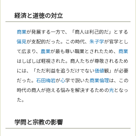
経済と道徳の対立
商業
が発展する一方で、「商人は利己的だ」とする
偏見
が支配的だった。この時代、
朱子学
が官学とし
て広まり、
農業
が最も尊い職業とされたため、
商業
はしばしば軽視された。商人たちが尊敬されるため
には、「ただ利益を追うだけでない
価値
観」が必要
だった。
石田梅岩
が
心
学で説いた
商業
倫理
は、この
時代の商人が抱える悩みを解決するための
光
となっ
た。
学問と宗教の影響