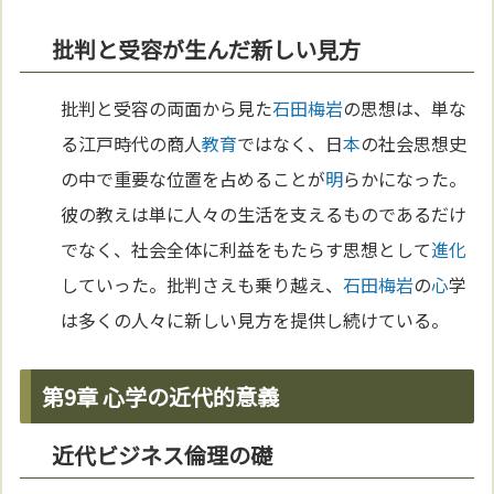
批判と受容が生んだ新しい見方
批判と受容の両面から見た
石田梅岩
の思想は、単な
る江戸時代の商人
教育
ではなく、日
本
の社会思想史
の中で重要な位置を占めることが
明
らかになった。
彼の教えは単に人々の生活を支えるものであるだけ
でなく、社会全体に利益をもたらす思想として
進化
していった。批判さえも乗り越え、
石田梅岩
の
心
学
は多くの人々に新しい見方を提供し続けている。
第9章 心学の近代的意義
近代ビジネス倫理の礎