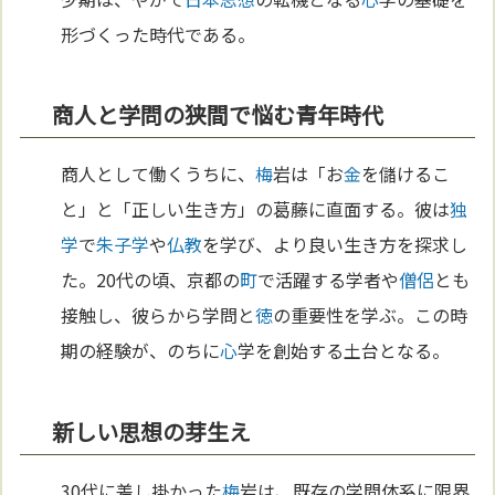
形づくった時代である。
商人と学問の狭間で悩む青年時代
商人として働くうちに、
梅
岩は「お
金
を儲けるこ
と」と「正しい生き方」の葛藤に直面する。彼は
独
学
で
朱子学
や
仏教
を学び、より良い生き方を探求し
た。20代の頃、京都の
町
で活躍する学者や
僧侶
とも
接触し、彼らから学問と
徳
の重要性を学ぶ。この時
期の経験が、のちに
心
学を創始する土台となる。
新しい思想の芽生え
30代に差し掛かった
梅
岩は、既存の学問体系に限界