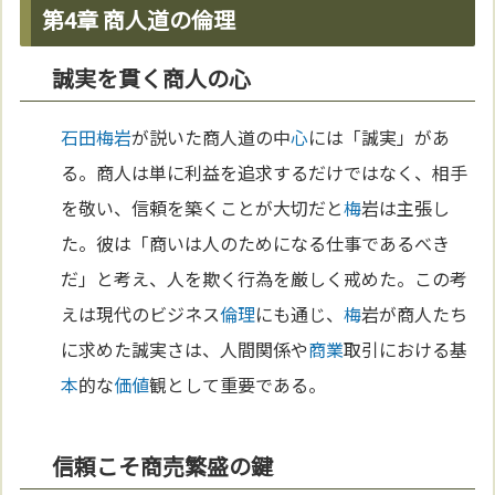
第4章 商人道の倫理
誠実を貫く商人の心
石田梅岩
が説いた商人道の中
心
には「誠実」があ
る。商人は単に利益を追求するだけではなく、相手
を敬い、信頼を築くことが大切だと
梅
岩は主張し
た。彼は「商いは人のためになる仕事であるべき
だ」と考え、人を欺く行為を厳しく戒めた。この考
えは現代のビジネス
倫理
にも通じ、
梅
岩が商人たち
に求めた誠実さは、人間関係や
商業
取引における基
本
的な
価値
観として重要である。
信頼こそ商売繁盛の鍵