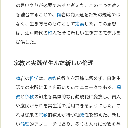
の思いやりが必要であると考えた。この二つの教え
を融合することで、
梅
岩は商人道をただの規範では
なく、生き方そのものとして
定義
した。この思想
は、江戸時代の
町
人社会に新しい生き方のモデルを
提供した。
宗教と実践が生んだ新しい倫理
梅
岩の
哲学
は、
宗教
的教えを理論に留めず、日常生
活での実践に重きを置いた点でユニークである。
儒
教
と
仏教
の知恵を具体的な行動規範に変換し、商人
や庶民がそれを実生活で活用できるようにした。こ
れは従来の
宗教
的教えが持つ抽
象
性を超えた、新し
い
倫理
的アプローチであり、多くの人々に影響を与