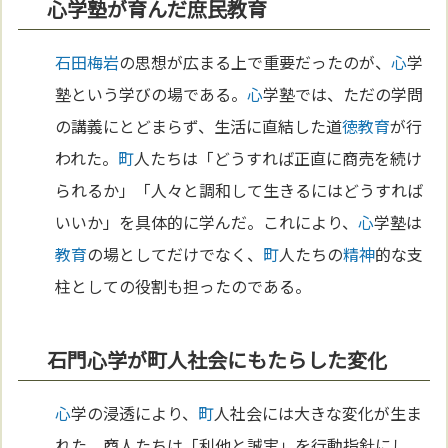
心学塾が育んだ庶民教育
石田梅岩
の思想が広まる上で重要だったのが、
心
学
塾という学びの場である。
心
学塾では、ただの学問
の講義にとどまらず、生活に直結した道
徳
教育
が行
われた。
町
人たちは「どうすれば正直に商売を続け
られるか」「人々と調和して生きるにはどうすれば
いいか」を具体的に学んだ。これにより、
心
学塾は
教育
の場としてだけでなく、
町
人たちの
精神
的な支
柱としての役割も担ったのである。
石門心学が町人社会にもたらした変化
心
学の浸透により、
町
人社会には大きな変化が生ま
れた。商人たちは「利他と誠実」を行動指針にし、