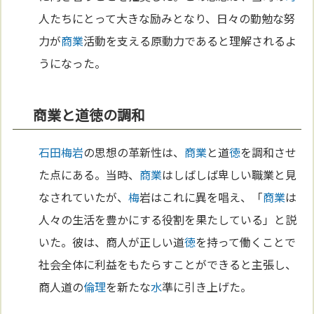
人たちにとって大きな励みとなり、日々の勤勉な努
力が
商業
活動を支える原動力であると理解されるよ
うになった。
商業と道徳の調和
石田梅岩
の思想の革新性は、
商業
と道
徳
を調和させ
た点にある。当時、
商業
はしばしば卑しい職業と見
なされていたが、
梅
岩はこれに異を唱え、「
商業
は
人々の生活を豊かにする役割を果たしている」と説
いた。彼は、商人が正しい道
徳
を持って働くことで
社会全体に利益をもたらすことができると主張し、
商人道の
倫理
を新たな
水
準に引き上げた。