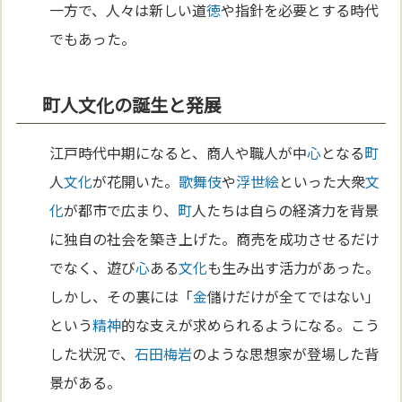
一方で、人々は新しい道
徳
や指針を必要とする時代
でもあった。
町人文化の誕生と発展
江戸時代中期になると、商人や職人が中
心
となる
町
人
文化
が花開いた。
歌舞伎
や
浮世絵
といった大衆
文
化
が都市で広まり、
町
人たちは自らの経済力を背景
に独自の社会を築き上げた。商売を成功させるだけ
でなく、遊び
心
ある
文化
も生み出す活力があった。
しかし、その裏には「
金
儲けだけが全てではない」
という
精神
的な支えが求められるようになる。こう
した状況で、
石田梅岩
のような思想家が登場した背
景がある。