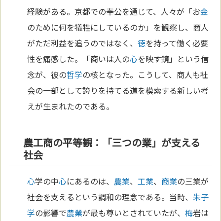
経験がある。京都での奉公を通じて、人々が「お
金
のために何を犠牲にしているのか」を観察し、商人
がただ利益を追うのではなく、
徳
を持って働く必要
性を痛感した。「商いは人の
心
を映す鏡」という信
念が、彼の
哲学
の核となった。こうして、商人も社
会の一部として誇りを持てる道を模索する新しい考
えが生まれたのである。
農工商の平等観：「三つの業」が支える
社会
心
学の中
心
にあるのは、
農業
、
工業
、
商業
の三業が
社会を支えるという調和の理念である。当時、
朱子
学
の影響で
農業
が最も尊いとされていたが、
梅
岩は