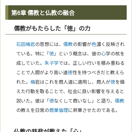
第6章 儒教と仏教の融合
儒教がもたらした「徳」の力
石田梅岩
の思想には、
儒教
の影響が
色
濃く反映され
ている。特に「
徳
」という概念は、彼の
心
学の核を
成していた。
朱子学
では、正しい行いを積み重ねる
ことで人間がより高い道
徳
性を持つべきだと教えら
れた。
梅
岩はこれを商人道に適用し、商人が
徳
を備
えた行動を取ることで、社会に良い影響を与えると
説いた。彼は「
徳
なくして商いなし」と語り、
儒教
の教えを日常の
商業
倫理
に昇華させたのである。
仏教の慈悲が教えた「心」