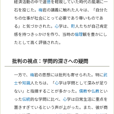
経済活動の中で道
徳
を軽視していた時代の風潮に一
石を投じた。
梅
岩の講義に触れた人々は、「自分た
ちの仕事が社会にとって必要であり尊いものであ
る」と気づかされた。
心
学は、
町
人たちが自己肯定
感を持つきっかけを作り、当時の
倫理
観を豊かにし
たとして高く評価された。
批判の視点：学問的深さへの疑問
一方で、
梅
岩の思想には批判も寄せられた。特に
武
士
や
知識
人たちは、「
心
学は学問として深みが足り
ない」と指摘することが多かった。
儒教
や
仏教
とい
った
伝統
的な学問に比べ、
心
学は日常生活に重点を
置きすぎているという声が上がった。また、彼が商