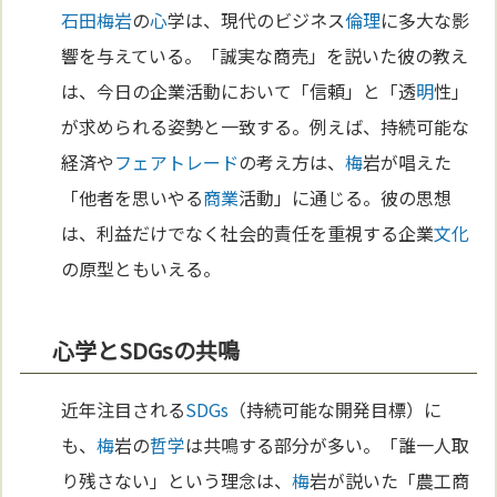
石田梅岩
の
心
学は、現代のビジネス
倫理
に多大な影
響を与えている。「誠実な商売」を説いた彼の教え
は、今日の企業活動において「信頼」と「透
明
性」
が求められる姿勢と一致する。例えば、持続可能な
経済や
フェアトレード
の考え方は、
梅
岩が唱えた
「他者を思いやる
商業
活動」に通じる。彼の思想
は、利益だけでなく社会的責任を重視する企業
文化
の原型ともいえる。
心学とSDGsの共鳴
近年注目される
SDGs
（持続可能な開発目標）に
も、
梅
岩の
哲学
は共鳴する部分が多い。「誰一人取
り残さない」という理念は、
梅
岩が説いた「農工商