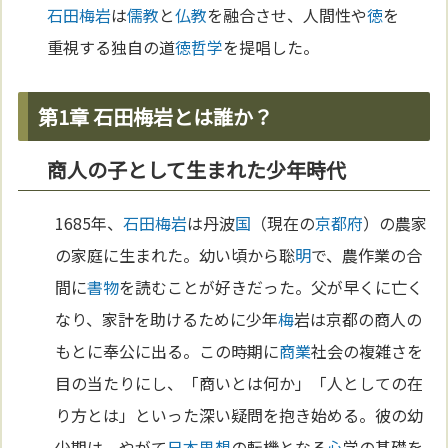
石田梅岩
は
儒教
と
仏教
を融合させ、人間性や
徳
を
重視する独自の道
徳
哲学
を提唱した。
第1章 石田梅岩とは誰か？
商人の子として生まれた少年時代
1685年、
石田梅岩
は丹波
国
（現在の
京都府
）の農家
の家庭に生まれた。幼い頃から聡
明
で、農作業の合
間に
書物
を読むことが好きだった。父が早くに亡く
なり、家計を助けるために少年
梅
岩は京都の商人の
もとに奉公に出る。この時期に
商業
社会の複雑さを
目の当たりにし、「商いとは何か」「人としての在
り方とは」といった深い疑問を抱き始める。彼の幼
少期は、やがて
日本思想
の転機となる
心
学の基礎を