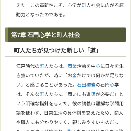
えた。この革新性こそ、
心
学が
町
人社会に広がる原
動力となったのである。
第7章 石門心学と町人社会
町人たちが見つけた新しい「道」
江戸時代の
町
人たちは、
商業
活動を中
心
に日々を生
き抜いていたが、時に「お
金
だけでは何かが足りな
い」と感じることがあった。
石田梅岩
の石門
心
学
は、そんな
町
人たちに「商いにも道
徳
が必要だ」と
いう
明
確な指針を与えた。彼の講義は難解な学問用
語を使わず、日常生活の具体例を交えたため、商人
や職人にも分かりやすく、親しみやすいものだっ