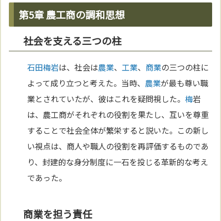
第5章 農工商の調和思想
社会を支える三つの柱
石田梅岩
は、社会は
農業
、
工業
、
商業
の三つの柱に
よって成り立つと考えた。当時、
農業
が最も尊い職
業とされていたが、彼はこれを疑問視した。
梅
岩
は、農工商がそれぞれの役割を果たし、互いを尊重
することで社会全体が繁栄すると説いた。この新し
い視点は、商人や職人の役割を再評価するものであ
り、封建的な身分制度に一石を投じる革新的な考え
であった。
商業を担う責任