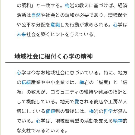
の調和」と一致する。
梅
岩の教えに基づけば、経済
活動は
自然
や社会との調和が必要であり、環境保全
や公平な分配を
意識
した行動が求められる。
心
学は
未来
社会を築くヒントを与えている。
地域社会に根付く心学の精神
心
学は今なお地域社会に息づいている。特に、地方
の
伝統
産業や中小企業では、
梅
岩の「誠実」と「信
頼」の教えが、コミュニティの維持や発展の指針と
して機能している。地元で
愛
される商店や工房が大
切にしている
価値
観の背後には、
梅
岩の
哲学
が潜ん
でいる。
心
学は、地域密着型の活動を支える
精神
的
な支柱であるといえる。