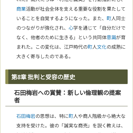
商業
活動が社会全体を支える重要な役割を果たして
いることを自覚するようになった。また、
町
人同士
のつながりが強化され、
心
学を通じて「自分だけで
なく、他者のために生きる」という共同体
意識
が育
まれた。この変化は、江戸時代の
町
人
文化
の成熟に
大きく寄与したのである。
第8章 批判と受容の歴史
石田梅岩への賞賛：新しい倫理観の提案
者
石田梅岩
の思想は、特に
町
人や商人階級から絶大な
支持を受けた。彼の「誠実な商売」を説く教えは、