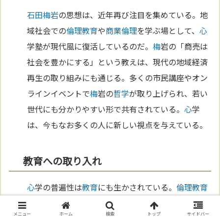
石田梅岩
の思想は、近年再び注目を集めている。地
域社会での
倫理
教育
や
商業
倫理
を学ぶ場として、
心
学塾が現代風に復活しているのだ。
梅
岩の「商売は
社会を豊かにする」という教えは、現代の地域経済
再生の取り組みにも通じる。多くの市民講座やオン
ラインイベントで
梅
岩の
哲学
が取り上げられ、若い
世代にも分かりやすい形で共有されている。
心
学
は、今もなお多くの人に新しい視点を与えている。
教育への取り入れ
心
学の普遍性は
教育
にも生かされている。
倫理
教育
やキャリア
教育
の場で、
梅
岩の「誠実さ」や「勤勉
メニュー
ホーム
検索
トップ
サイドバー
さ」が取り上げられ、学生たちに実生活で役立つ道