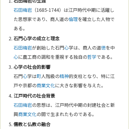
石田梅岩
の生涯
石田梅岩
（1685-1744）は江戸時代中期に活躍し
た思想家であり、商人道の
倫理
を確立した人物で
ある。
石門
心
学の成立と理念
石田梅岩
が創始した石門
心
学は、商人の道
徳
を中
心
に農工商の調和を重視する独自の
哲学
である。
心
学の社会的影響
石門
心
学は
町
人階級の
精神
的支柱となり、特に江
戸や京都の
商業
文化
に大きな影響を与えた。
江戸時代の社会背景
石田梅岩
の思想は、江戸時代中期の封建社会と新
興
商業
文化
の間で生まれたものである。
儒教
と
仏教
の融合