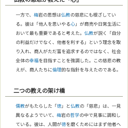
一方で、
梅
岩の思想は
仏教
の慈悲にも根ざしてい
る。彼は「他人を思いやる
心
」が商売や日常生活に
おいて最も重要であると考えた。
仏教
が説く「自分
の利益だけでなく、他者を利する」という理念を取
り入れ、商人がただ富を追求するのではなく、社会
全体の
幸福
を目指すことを強調した。この慈悲の教
えが、商人たちに
倫理
的な指針を与えたのである。
二つの教えの架け橋
儒教
がもたらした「
徳
」と
仏教
の「慈悲」は、一見
異なるようでいて、
梅
岩の
哲学
の中で見事に調和し
ている。彼は、人間が
徳
を磨くためにはまず他者へ