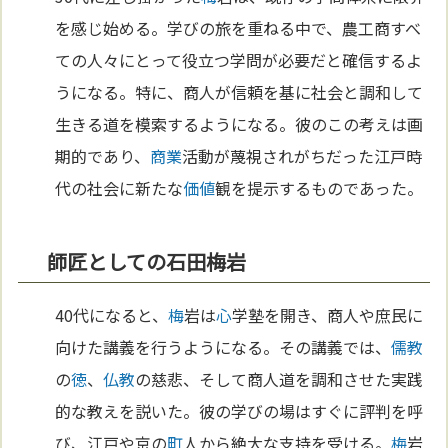
を感じ始める。学びの旅を重ねる中で、農工商すべ
ての人々にとって役立つ学問が必要だと確信するよ
うになる。特に、商人が信頼を基に社会と調和して
生きる道を模索するようになる。彼のこの考えは画
期的であり、
商業
活動が蔑視されがちだった江戸時
代の社会に新たな
価値
観を提示するものであった。
師匠としての石田梅岩
40代になると、
梅
岩は
心
学塾を開き、商人や庶民に
向けた講義を行うようになる。その講義では、
儒教
の
徳
、
仏教
の慈悲、そして商人道を調和させた実践
的な教えを説いた。彼の学びの場はすぐに評判を呼
び、江戸や京の
町
人から絶大な支持を受ける。
梅
岩