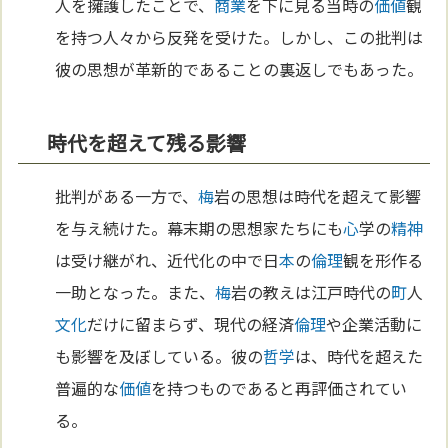
人を擁護したことで、
商業
を下に見る当時の
価値
観
を持つ人々から反発を受けた。しかし、この批判は
彼の思想が革新的であることの裏返しでもあった。
時代を超えて残る影響
批判がある一方で、
梅
岩の思想は時代を超えて影響
を与え続けた。幕末期の思想家たちにも
心
学の
精神
は受け継がれ、近代化の中で日
本
の
倫理
観を形作る
一助となった。また、
梅
岩の教えは江戸時代の
町
人
文化
だけに留まらず、現代の経済
倫理
や企業活動に
も影響を及ぼしている。彼の
哲学
は、時代を超えた
普遍的な
価値
を持つものであると再評価されてい
る。