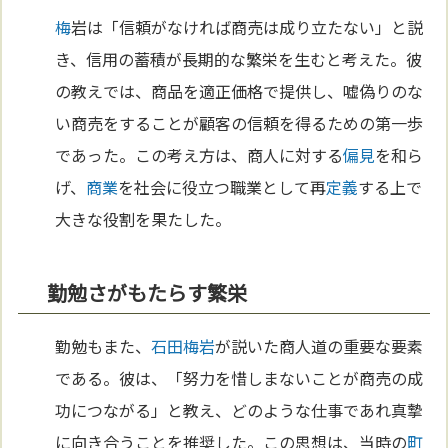
梅
岩は「信頼がなければ商売は成り立たない」と説
き、信用の蓄積が長期的な繁栄を生むと考えた。彼
の教えでは、商品を適正価格で提供し、嘘偽りのな
い商売をすることが顧客の信頼を得るための第一歩
であった。この考え方は、商人に対する
偏見
を和ら
げ、
商業
を社会に役立つ職業として再
定義
する上で
大きな役割を果たした。
勤勉さがもたらす繁栄
勤勉もまた、
石田梅岩
が説いた商人道の重要な要素
である。彼は、「努力を惜しまないことが商売の成
功につながる」と教え、どのような仕事であれ真摯
に向き合うことを推奨した。この思想は、当時の
町