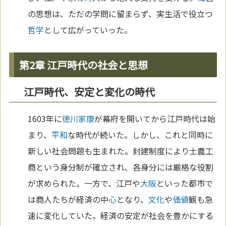
の思想は、ただの学問に留まらず、実生活で役立つ
哲学
として広がっていった。
第2章 江戸時代の社会と思想
江戸時代、安定と変化の時代
1603年に
徳川家康
が幕府を開いてから江戸時代は始
まり、
平和
な時代が続いた。しかし、これと同時に
新しい社会問題も生まれた。封建制度により士農工
商という身分制が確立され、各身分には厳格な役割
が求められた。一方で、江戸や
大阪
といった都市で
は商人たちが経済の中
心
となり、
文化
や
価値
観も急
速に変化していた。経済の安定が社会を豊かにする