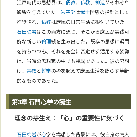
江戸時代の思想界は、
儒教
、
仏教
、
神道
がそれぞれ
影響を与えていた。
朱子学
は
武士
階級の指針として
推奨され、
仏教
は庶民の日常生活に根付いていた。
石田梅岩
はこの両方に通じ、そこから庶民が実践可
能な新しい
倫理
観を生み出した。既存の思想に疑問
を持ちつつも、それを完全に否定せず活用する姿勢
は、当時の思想家の中でも特異であった。彼の思想
は、
宗教
と
哲学
の枠を超えて庶民生活を照らす革新
的なものであった。
第3章 石門心学の誕生
理念の芽生え：「心」の重要性に気づく
石田梅岩
が
心
学を構想した背景には、彼自身の商人