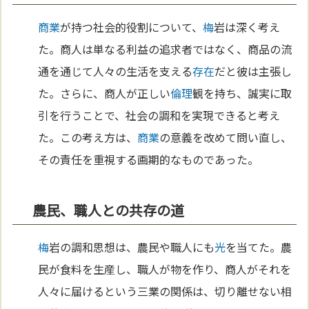
商業
が持つ社会的役割について、
梅
岩は深く考え
た。商人は単なる利益の追求者ではなく、商品の流
通を通じて人々の生活を支える
存在
だと彼は主張し
た。さらに、商人が正しい
倫理
観を持ち、誠実に取
引を行うことで、社会の調和を実現できると考え
た。この考え方は、
商業
の意義を改めて問い直し、
その責任を重視する画期的なものであった。
農民、職人との共存の道
梅
岩の調和思想は、農民や職人にも
光
を当てた。農
民が食料を生産し、職人が物を作り、商人がそれを
人々に届けるという三業の関係は、切り離せない相